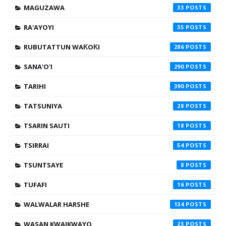
MAGUZAWA
33
RA'AYOYI
35
RUBUTATTUN WAƘOƘI
286
SANA'O'I
290
TARIHI
390
TATSUNIYA
28
TSARIN SAUTI
18
TSIRRAI
54
TSUNTSAYE
8
TUFAFI
16
WALWALAR HARSHE
134
WASAN KWAIKWAYO
23