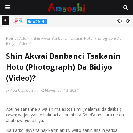
 Gudu
ADDINI
Na Yi Mafarki Ana Bikina, Kafin A Daura Aure Sai Na Farka
Home
Addini
Shin Akwai Banbanci Tsakanin Hoto (Photograph) Da
Bidiyo (Video)?
Shin Akwai Banbanci Tsakanin
Hoto (Photograph) Da Bidiyo
(Video)?
Abu-Ubaida Sani
November 12, 2024
Abu ne sananne a wajen ma'abota ilimi (malamai da dalibai)
cewa; wajen yanke hukunci a kan abu a Shari'a ana lura ne da
abubuwa guda biyu:
Na Farko: ayyana hakikanin abun, wato sanin asalin yadda