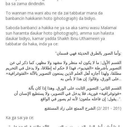
ba sa zama dindindin.
To wannan ma wani abu ne da zai tabbatar mana da
banbancin hakikanin hoto (photograph) da bidiyo.
Saboda banbanci a hakika ne ya sa aka samu wasu Malamai
sun haramta daukar hoto (photograph), amma sun halasta
daukar bidiyo, kamar yadda Shaikh Ibnu Uthaimeen ya
tabbatar da haka, inda ya ce:
"
:
وأما الصور بالطرق الحديثة فهي قسمان
القسم الأول: ما لا يكون له منظر ولا مشهد ولا مظهر، كما ذكر لي عن
التصوير بأشرطة «الفيديو»، فهذا لا حكم له إطلاقا، ولا يدخل في التحريم
مطلقا، ولهذا أجازه أهل العلم الذين يمنعون التصوير بالآلة «الفتوغرافية»
...
على الورق، وقالوا: إن هذا لا بأس به
القسم الثاني: التصوير الثابت على الورق. وهذا إذا كان بآلة
«فوتوغرافية» فورية، فلا يدخل في التصوير، ولا يستطيع الإنسان أن
...".
يقول: إن فاعله ملعون؛ لأنه لم يصور في الواقع
(2/ 201 - 201)
الشرح الممتع على زاد المستقنع
Ka ga sai ya ce:
"