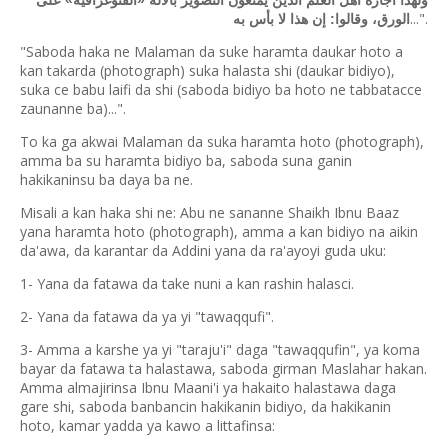
ولهذا أجازه أهل العلم الذين يمنعون التصوير بالآلة «الفتوغرافية» على
...".
الورق، وقالوا: إن هذا لا بأس به
"Saboda haka ne Malaman da suke haramta daukar hoto a
kan takarda (photograph) suka halasta shi (daukar bidiyo),
suka ce babu laifi da shi (saboda bidiyo ba hoto ne tabbatacce
zaunanne ba)...".
To ka ga akwai Malaman da suka haramta hoto (photograph),
amma ba su haramta bidiyo ba, saboda suna ganin
hakikaninsu ba daya ba ne.
Misali a kan haka shi ne: Abu ne sananne Shaikh Ibnu Baaz
yana haramta hoto (photograph), amma a kan bidiyo na aikin
da'awa, da karantar da Addini yana da ra'ayoyi guda uku:
1- Yana da fatawa da take nuni a kan rashin halasci.
2- Yana da fatawa da ya yi "tawaqqufi".
3- Amma a karshe ya yi "taraju'i" daga "tawaqqufin", ya koma
bayar da fatawa ta halastawa, saboda girman Maslahar hakan.
Amma almajirinsa Ibnu Maani'i ya hakaito halastawa daga
gare shi, saboda banbancin hakikanin bidiyo, da hakikanin
hoto, kamar yadda ya kawo a littafinsa: