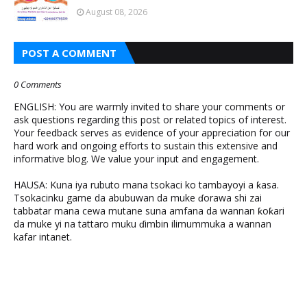
August 08, 2026
POST A COMMENT
0 Comments
ENGLISH: You are warmly invited to share your comments or
ask questions regarding this post or related topics of interest.
Your feedback serves as evidence of your appreciation for our
hard work and ongoing efforts to sustain this extensive and
informative blog. We value your input and engagement.
HAUSA: Kuna iya rubuto mana tsokaci ko tambayoyi a ƙasa.
Tsokacinku game da abubuwan da muke ɗorawa shi zai
tabbatar mana cewa mutane suna amfana da wannan ƙoƙari
da muke yi na tattaro muku ɗimbin ilimummuka a wannan
kafar intanet.