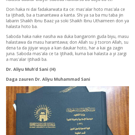
Don haka ni dai fadakarwata ita ce: mas'alar hoto mas'ala ce
ta Ijtihadi, ba a tsanantawa a kanta. Shi ya sa ba mu taba jin
labarin Shaikh Ibnu Baaz ya soki Shaikh Ibnu Uthaimeen don ya
halasta hoto ba.
Saboda haka nake nasiha wa duka bangarorin guda biyu, masu
halastawa da masu haramtawa; don Allah su ji tsoron Allah, su
dena ta da jijiyar wuya a kan daukar hoto, har a kai ga zagin
juna. Saboda mas'ala ce ta Ijtihadi, kuma bai halasta a yi zargi
a mas'alar Ijtihadi ba.
Dr. Aliyu Muh’d Sani (H)
Daga zauren Dr. Aliyu Muhammad Sani