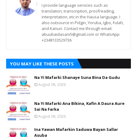
I provide language services such as
translation, transcription, proofreading,
interpretation, etc in the Hausa language. I
also outsource in Pidgin, Yoruba, Igbo, Fulah,
and Kanuri. Contact me through email:
abuubaidasani5@gmail.com or WhatsApp:
+2348133529736
YOU MAY LIKE THESE POSTS
Na Yi Mafarki Shanaye Suna Bina Da Gudu
August 08, 2026
Na Yi Mafarki Ana Bikina, Kafin A Daura Aure
Sai Na Farka
August 08, 2026
Ina Yawan Mafarkin Saduwa Bayan Sallar
Asuba