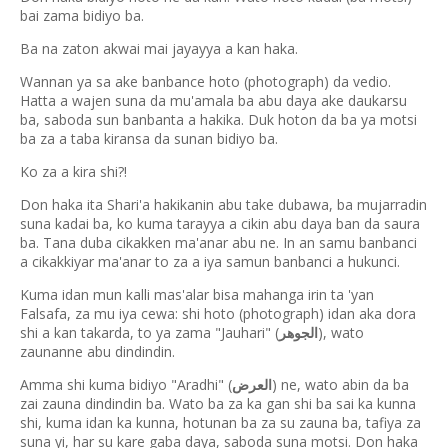
bai zama bidiyo ba.
Ba na zaton akwai mai jayayya a kan haka.
Wannan ya sa ake banbance hoto (photograph) da vedio.
Hatta a wajen suna da mu'amala ba abu daya ake daukarsu
ba, saboda sun banbanta a hakika. Duk hoton da ba ya motsi
ba za a taba kiransa da sunan bidiyo ba.
Ko za a kira shi?!
Don haka ita Shari'a hakikanin abu take dubawa, ba mujarradin
suna kadai ba, ko kuma tarayya a cikin abu daya ban da saura
ba. Tana duba cikakken ma'anar abu ne. In an samu banbanci
a cikakkiyar ma'anar to za a iya samun banbanci a hukunci.
Kuma idan mun kalli mas'alar bisa mahanga irin ta 'yan
Falsafa, za mu iya cewa: shi hoto (photograph) idan aka dora
shi a kan takarda, to ya zama "Jauhari" (
), wato
الجوهر
zaunanne abu dindindin.
Amma shi kuma bidiyo "Aradhi" (
) ne, wato abin da ba
العرض
zai zauna dindindin ba. Wato ba za ka gan shi ba sai ka kunna
shi, kuma idan ka kunna, hotunan ba za su zauna ba, tafiya za
suna yi, har su kare gaba daya, saboda suna motsi. Don haka