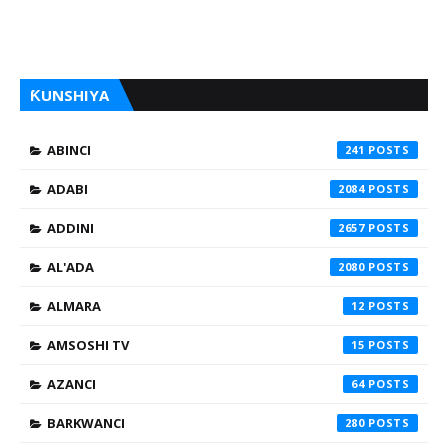
ƘUNSHIYA
ABINCI
241
ADABI
2084
ADDINI
2657
AL'ADA
2080
ALMARA
12
AMSOSHI TV
15
AZANCI
64
BARKWANCI
280