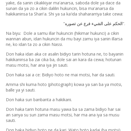
yake, da sanin cikakkiyar ma'anarsa, saboda dole ya dace da
sunan da ya zo a cikin dalilin hukuncin, bisa ma'anarsa da
hakikaninsa ta Shari'a. Shi ya sa ka'ida shahararriya take cewa:
"
".
الحكم على الشيء فرع عن تصوره
Na biyu: Dole a samu illar hukuncin (hikimar hukunci) a cikin
wannan abun, idan hukuncin da mu bayi zamu iya sanin illarsa
ne, ko idan ta zo a cikin Nassi.
Don haka idan aka ce asalin bidiyo tarin hotuna ne, to bayanin
hakikaninsa ba zai cika ba, dole sai an kara da cewa; hotunan
masu motsi, har ana iya jin sauti.
Don haka sai a ce: Bidiyo hoto ne mai motsi, har da sauti.
Amma shi kuma hoto (photograph) kowa ya san ba ya motsi,
balle ya yi sauti.
Don haka sun banbanta a hakikani.
Don haka tarin hotuna masu yawa ba sa zama bidiyo har sai
an sanya su sun zama masu motsi, har ma ana iya sa musu
sauti.
Don haka bidiyo hoto ne da kari. Wato hoto kadai (ba motsi)