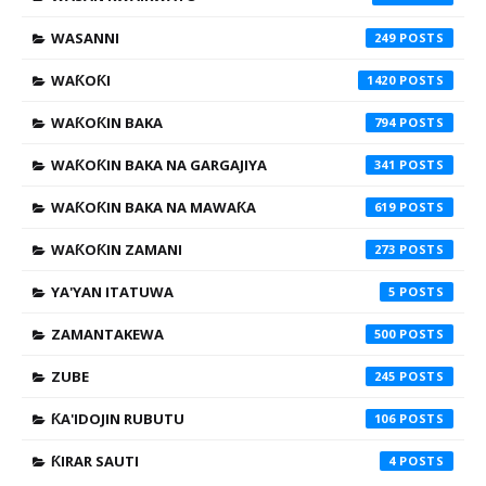
WASANNI
249
WAƘOƘI
1420
WAƘOƘIN BAKA
794
WAƘOƘIN BAKA NA GARGAJIYA
341
WAƘOƘIN BAKA NA MAWAƘA
619
WAƘOƘIN ZAMANI
273
YA'YAN ITATUWA
5
ZAMANTAKEWA
500
ZUBE
245
ƘA'IDOJIN RUBUTU
106
ƘIRAR SAUTI
4