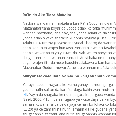
Ra’in da Aka
ora Ma
alar
Ɗ
ƙ
An
ora wa wannan ma
ala a kan Ra’in Gudummuwar Ad
ƙ
ɗ
Mazahabar tana koyar da yadda adabi ke taka muhimmi
wannan mazhaba, ana bayyana yadda adabi ke da tasiri
yadda adabin yake shafar rukunonin rayuwa (Gusau, 
Adabi Ga Al’umma (Psychoanalytical Theory) da wanna
adabi kan taka wajen bun
asa zamantakewa da fasahoh
ƙ
adabin wa
ar baka ya yi ruwa da tsaki wajen bayyana 
ƙ
shugabanninsu a wannan zamani. An yi haka ne ta ha
bayar wajen fito da huce haushin talakawa a kan hana 
Mazahabar Gudummuwar Adabi da wannan ma
ala duk
ƙ
Muryar Maka
a Bala Gan
o Ga Shugabannin Zama
ɗ
ɗ
Yanayin sautin magana ko kuma yanayin amon ganga ko
yau na nufin sa
on da kan fita daga bakin wani mutum
ƙ
. Yayin da shugaba ke nufin jagora ko ja gaba wanda
[4]
(Sa’id, 2006: 415). Idan shugaba ya wuce
aya ya kai bi
ɗ
zamani kuwa, ana iya cewa yayi ke nan ko lokaci ko lokac
(2020) ya ce zamani na nufin lamarin da ke gudana yanz
shugabannin zamani, ana nufin shugabannin wannan loka