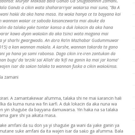
 Rabonsa: Muryar Maka
a Bala Gan
o Ga Shugabannin Zamani
.
ɗ
ɗ
Bala Gan
o a cikin wata shahararriyar wa
arsa mai suna, “Ba A
ƙ
ɗ
 wani ha
i da aka hana masa. Ita wa
a hanya ce ta bayyana kai
ƙƙ
ƙ
rin wannan wa
ar ce saboda kasancewarta mai
auke da
ƙ
ɗ
in da talaka yake tsintar kansa a duk lokacin da aka hana
abarar kawo
iyan wa
o
in da aka tsinci wata magana mai
ƙ
ƙ
ɗ
a yi sharhi gwargwado. An
ora Ra’in Mazhabar Gudummuwar
ɗ
2015) a kan wannan ma
ala. A
arshe, wannan takarda ta gano
ƙ
ƙ
ni ya hana ya sami rabonsa. Daga cikin ire-iren zantukan da
an bugu’ da ‘arziki sai Allah’ da ‘kifi na ganin ka mai jar koma’
wajen isar da sa
on talaka ta wannan fuska a cikin wa
o
insa.
ƙ
ƙ
ƙ
 da zamani
kirari. A zamantakewar al’umma, talaka shi ne mai
arancin hali
ƙ
ulka da kuma nuna wa fin
arfi. A duk lokacin da aka nuna wa
ƙ
en yin shagu
e da bayyana damuwarsa. Yin haka na sa talaka
ɓ
sama gare shi ya aikata masa.
ake amfani da su don ya yi shagu
e ga wani da yake ganin ya
ɓ
utane suke amfani da ita wajen isar da sa
o ga al’umma. Bala
ƙ