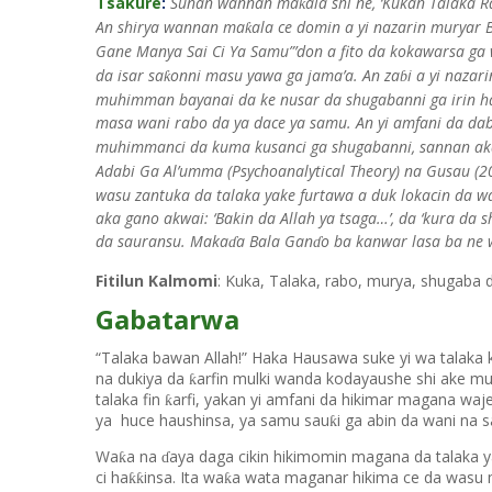
Tsakure
:
Sunan wannan ma
ala shi ne, ‘Kukan Talaka
ƙ
An shirya wannan ma
ala ce domin a yi nazarin muryar 
ƙ
Gane Manya Sai Ci Ya Samu”’don a fito da kokawarsa ga
da isar sa
onni masu yawa ga jama’a. An za
i a yi naza
ƙ
ɓ
muhimman bayanai da ke nusar da shugabanni ga irin hal
masa wani rabo da ya dace ya samu. An yi amfani da d
muhimmanci da kuma kusanci ga shugabanni, sannan ak
Adabi Ga Al’umma (Psychoanalytical Theory) na Gusau (
wasu zantuka da talaka yake furtawa a duk lokacin da wa
aka gano akwai: ‘Bakin da Allah ya tsaga…’, da ‘kura da sh
da sauransu. Maka
a Bala Gan
o ba kanwar lasa ba ne 
ɗ
ɗ
Fitilun Kalmomi
: Kuka, Talaka, rabo, murya, shugaba
Gabatarwa
“Talaka bawan Allah!” Haka Hausawa suke yi wa talaka 
na dukiya da
arfin mulki wanda kodayaushe shi ake m
ƙ
talaka fin
arfi, yakan yi amfani da hikimar magana waj
ƙ
ya huce haushinsa, ya samu sau
i ga abin da wani na 
ƙ
Wa
a na
aya daga cikin hikimomin magana da talaka y
ƙ
ɗ
ci ha
insa. Ita wa
a wata maganar hikima ce da wasu m
ƙƙ
ƙ