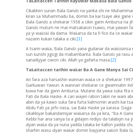
Ta
aitaccen Tarihin Rayuwar Maka
a Bala Gan
o
ƙ
ɗ
ɗ
Cikakken sunan Bala Gan
o na yanka shi ne Muhammadu,
ɗ
kiran sa Muhammadu ba, domin ba kai tsaye ake gane 
Bala Gan
o a shekarar 1958 a cikin garin Ambursa na j
ɗ
Gan
o mutum ne mai matsakaicin tsawo, mai yawan far
ɗ
ya yi wa
o
i da dama. Wa
arsa da ta fi fice ita ce wa
a
ƙ
ƙ
ƙ
ƙ
nazarin kukan talaka a ciki.
[1]
A tsarin wa
a, Bala Gan
o yana gudanar da wa
o
insa
ƙ
ƙ
ƙ
ɗ
sun
unshi jigogi da mabambanta. Bala Gan
o ya rasu 
ƙ
ɗ
sanadiyyar ciwon ciki. Allah ya gafarta masa.
[2]
Ta
aitaccen tarihin wa
ar Ba A Gane Manya Sai C
ƙ
ƙ
An fara aza harsashin wannan wa
a ce a shekarar 199
ƙ
Garkuwan Yawuri. A wannan shekarar ce gwamnatin Kebb
kuwa har da garin Ambursa. Mutane da yawa suka fita w
Fati da Bala Haske. A can wajen rabon takin ne wani abu
abin da ya kawo suka fara furta kalmomin arashi kai ts
Abdu Fati ya jefo nasa, sai Bala Haske ya
arasa. Daga
ƙ
cikakkiyar bakandamiyar wa
arsa da ya kira, “Ba A Gan
ƙ
Kebbi har ana sanya ta a gidajen rediyo da talabijin na 
iyan wa
a da ya nuna yadda talaka ke kallon yadda sh
ƙ
ɗ
sharhin wasu
iyan wa
ar domin bayyana sa
on Bala G
ƙ
ƙ
ɗ