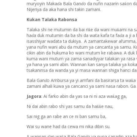
muryoyin Maka
a Bala Gan
o da nufin nazarin sa
on d
ƙ
ɗ
ɗ
Nijeriya da aka hana shi takin zamani.
Kukan Talaka Rabonsa
Talaka shi ne mutumin da bai ri
e da wani mu
ami na s
ƙ
ƙ
ha
a duk mutumin da ba shi da wata kafa ta fa
a a ji 
ɗ
ɗ
isasshiyar wadata ta dukiya. A zamantakewar al’umma,
yana nufin wani abu da mutum ya cancanta ya samu. K
cikin abin da hukuma ko wani mutum ke rabawa. A duk l
kuma wani mutum ya zama sanadiyyar talakan ya rasa w
ya hana ya sami abin. Wannan kan sanya talaka ya koka, 
tsakaninsa da wanda ya yi masa wannan shiga hanci d
Bala Gan
o Ambursa ya yi amfani da basirarsa ta wa
a
ƙ
ɗ
zamani alhali kuwa ya cancanci ya sami nasa rabon. Ga 
Jagora
: Ai farko abin da yas sa ni ni aza wa
ag ga,
ƙ
Ni dai abin rabo shi yas samu da ha
e nau,
ƙƙ
Sai nig ga an rabe an ce ni ban samu ba,
Wai su wane had da cewa mi nika dibin su.
A wannan
an wa
a Bala Gan
o ya nuna sanadin aza 
ƙ
ɗ
ɗ