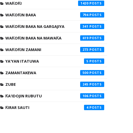
WAƘOƘI
1420
WAƘOƘIN BAKA
794
WAƘOƘIN BAKA NA GARGAJIYA
341
WAƘOƘIN BAKA NA MAWAƘA
619
WAƘOƘIN ZAMANI
273
YA'YAN ITATUWA
5
ZAMANTAKEWA
500
ZUBE
245
ƘA'IDOJIN RUBUTU
106
ƘIRAR SAUTI
4