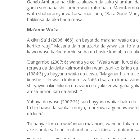
Gan
o Ambursa na cikin talakawan da suka yi amfani d
ɗ
ganin sun hana shi samun wani rabo nasa. Manufarmu 
wata shahararriyar wa
arsa mai suna, “Ba a Gane Manya
ƙ
ha
insa da aka hana masa.
ƙƙ
Ma’anar Wa
a
ƙ
A cikin Sa’id (2006: 466), an bayar da ma’anar wa
a da 
ƙ
kari ko rauji.” Masana da manazarta da yawa sun tofa 
kawo wasu ka
an domin su ba da haske kan abin da a
ɗ
angambo (2007: 6) wanda ya ce, “Wa
a wani furuci (l
Ɗ
ƙ
rerawa da daidaita kalmomi cikin wani tsari ko
a’ida d
ƙ
(1984:3) ya bayyana wa
a da cewa, “Maganar hikima ce
ƙ
unshe cikin wasu kalmomi za
a
u tsararru kuma zaun
ƙ
ɓ
ɓɓ
shiryayye cikin hikima da azanci da yake zuwa ga
a-ga
ɓ
ɓ
amsa-amon kari da amshi.”
Yahaya da wasu (2007:21) sun bayyana wa
ar baka da 
ƙ
ta bin hawa da saukar murya, mai zuwa a gunduwowin lay
da ki
a.”
ɗ
Ta hanyar lura da wa
annan ma’anoni, wannan takarda
ɗ
ake isar da sa
onni mabambanta a cikinta ta dabarar s
ƙ