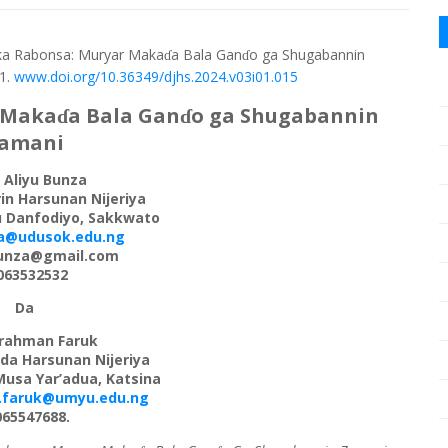
aka Rabonsa: Muryar Maka
a Bala Gan
o ga Shugabannin
ɗ
ɗ
1
.
www.doi.org/10.36349/djhs.2024.v03i01.0
15
 Maka
a Bala Gan
o ga Shugabannin
ɗ
ɗ
amani
 Aliyu Bunza
in Harsunan Nijeriya
u Danfodiyo, Sakkwato
za@udusok.edu.ng
unza@gmail.com
063532532
Da
rahman Faruk
da Harsunan Nijeriya
Musa Yar’adua, Katsina
.faruk@umyu.edu.ng
065547688.