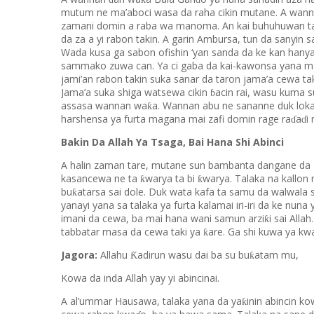
mutum ne ma’aboci wasa da raha cikin mutane. A wannan
zamani domin a raba wa manoma. An kai buhuhuwan ta
da za a yi rabon takin. A garin Ambursa, tun da sanyin
Wada kusa ga sabon ofishin ‘yan sanda da ke kan hanyar 
sammako zuwa can. Ya ci gaba da kai-kawonsa yana ma
jami’an rabon takin suka sanar da taron jama’a cewa ta
Jama’a suka shiga watsewa cikin
acin rai, wasu kuma s
ɓ
assasa wannan wa
a. Wannan abu ne sananne duk loka
ƙ
harshensa ya furta magana mai zafi domin rage ra
a
i
ɗ
ɗ
Bakin Da Allah Ya Tsaga, Bai Hana Shi Abinci
A halin zaman tare, mutane sun bambanta dangane da 
kasancewa ne ta
warya ta bi
warya. Talaka na kallon
ƙ
ƙ
bu
atarsa sai dole. Duk wata kafa ta samu da walwala 
ƙ
yanayi yana sa talaka ya furta kalamai iri-iri da ke nuna
imani da cewa, ba mai hana wani samun arzi
i sai Alla
ƙ
tabbatar masa da cewa taki ya
are. Ga shi kuwa ya kw
ƙ
Jagora:
Allahu
adirun wasu dai ba su bu
atam mu,
Ƙ
ƙ
Kowa da inda Allah yay yi abincinai.
A al’ummar Hausawa, talaka yana da ya
inin abincin k
ƙ