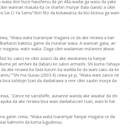
a wa
a don huce haushinsu da yin Alla-wadai ga wasu da yake
ƙ
cikin wannan ma
ala ita ce sharhin muryar Bala Gan
o a cikin
ƙ
ɗ
 Sai Ci Ya Samu”’don fito da kokawarsa da kici-kicinsa ga wani
cewa, “Wa
a wata tsararriyar magana ce da ake rerawa a kan
ƙ
albarkacin bakinsu game da ma’anar wa
a. A wannan ga
a, an
ƙ
ɓ
ke magana, wato wa
a. Daga cikin wa
annan ma’anoni akwai:
ƙ
ɗ
afazi ko sa
o) ne cikin azanci da ake aiwatarwa ta hanyar
ƙ
a kuma yin amfani da dabaru ko salon armashi. Shi kuma Yahaya
 da ake rerawa ba fa
a kurum ba wadda ke da wani sa
o da ke
ƙ
ɗ
annu.””Shi ma Gusau (2003:4) cewa ya yi, “Wa
a wani zance ne
ƙ
a bisa
a’idojin tsari da daidaitawa a rere cikin sautin murya da
ƙ
cewa, “Zance ne sarrafaffe, aunanne wanda ake aiwatar da shi
uka da ake rerawa bisa wani daidaitaccen tsari, wani bi har
 na ganin cewa, “Wa
a wata tsararriyar hanyar magana ce da
ƙ
a
ar kalmomi da kuma lugudensu.
ƙ