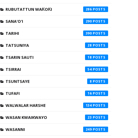
RUBUTATTUN WAƘOƘI
286
SANA'O'I
290
TARIHI
390
TATSUNIYA
28
TSARIN SAUTI
18
TSIRRAI
54
TSUNTSAYE
8
TUFAFI
16
WALWALAR HARSHE
134
WASAN KWAIKWAYO
23
WASANNI
249