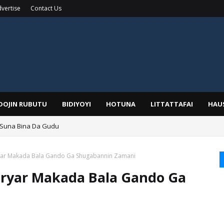
vertise
Contact Us
IDOJIN RUBUTU
BIDIYOYI
HOTUNA
LITTATTAFAI
HAU
 Suna Bina Da Gudu
a, Kafin A Daura Aure Sai Na Farka
yar Makada Bala Gando Ga Shugabannin Zamani
ryar Makada Bala Gando Ga