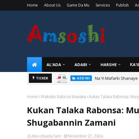
Home
About Us
Game Da Mu
Services
Publish
Ad
AL'ADA
ADABI
HARSHE
ƘA'
Na Yi Mafarki Shanaye
ADDINI
Na Yi Mafarki Ana Bikin
TICKER
ADDINI
Home
Waƙoƙin Baka na Mawaƙa
Kukan Talaka Rabonsa: Mur
Kukan Talaka Rabonsa: Mu
Shugabannin Zamani
Abu-Ubaida Sani
November 27, 2024