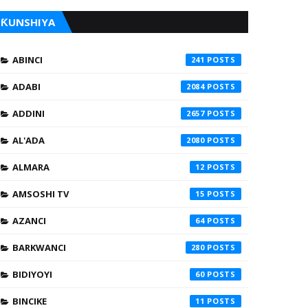
ƘUNSHIYA
ABINCI
241
ADABI
2084
ADDINI
2657
AL'ADA
2080
ALMARA
12
AMSOSHI TV
15
AZANCI
64
BARKWANCI
280
BIDIYOYI
60
BINCIKE
11