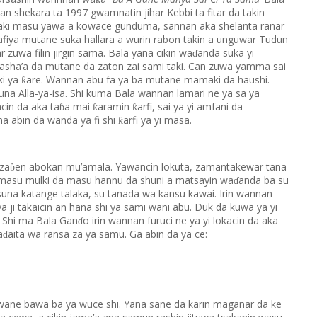
 shekara ta 1997 gwamnatin jihar Kebbi ta fitar da takin
ki masu yawa a kowace gunduma, sannan aka shelanta ranar
 safiya mutane suka hallara a wurin rabon takin a unguwar Tudun
zuwa filin jirgin sama. Bala yana cikin wa
anda suka yi
ɗ
sha’a da mutane da zaton zai sami taki. Can zuwa yamma sai
ki ya
are. Wannan abu fa ya ba mutane mamaki da haushi.
ƙ
una Alla-ya-isa. Shi kuma Bala wannan lamari ne ya sa ya
cin da aka ta
a mai
aramin
arfi, sai ya yi amfani da
ƙ
ƙ
ɓ
 na abin da wanda ya fi shi
arfi ya yi masa.
ƙ
za
en abokan mu’amala. Yawancin lokuta, zamantakewar tana
ɓ
 masu mulki da masu hannu da shuni a matsayin wa
anda ba su
ɗ
suna katange talaka, su tanada wa kansu kawai. Irin wannan
 ya ji takaicin an hana shi ya sami wani abu. Duk da kuwa ya yi
h. Shi ma Bala Gan
o irin wannan furuci ne ya yi lokacin da aka
ɗ
a
aita wa ransa za ya samu. Ga abin da ya ce:
ɗ
owane bawa ba ya wuce shi. Yana sane da karin maganar da ke