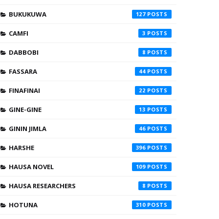
BUKUKUWA
127
CAMFI
3
DABBOBI
8
FASSARA
44
FINAFINAI
22
GINE-GINE
13
GININ JIMLA
46
HARSHE
396
HAUSA NOVEL
109
HAUSA RESEARCHERS
8
HOTUNA
310