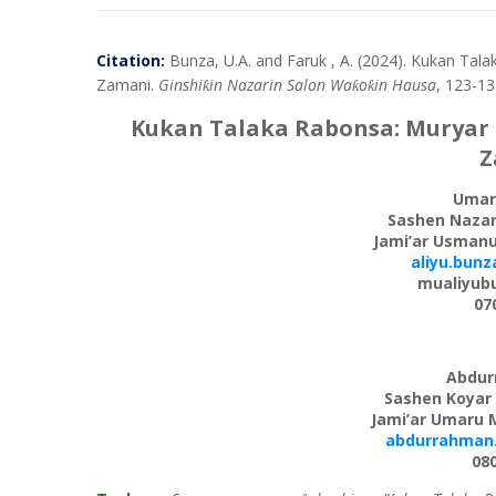
Citation:
Bunza,
U.A
.
and
Faruk
, A.
(2024). Kukan Tal
Zamani.
Ginshi
in Nazarin Salon Wa
o
in Hausa
,
123
-
13
ƙ
ƙ
ƙ
Kukan Talaka Rabonsa: Muryar
Z
Umar
Sashen Nazar
Jami’ar Usman
aliyu.bun
mualiyub
07
Abdur
Sashen Koyar 
Jami’ar Umaru 
abdurrahman
08