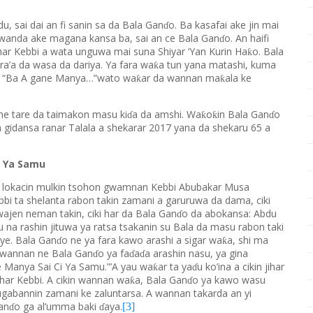
 sai dai an fi sanin sa da Bala Gan
o. Ba kasafai ake jin mai
ɗ
wanda ake magana kansa ba, sai an ce Bala Gan
o. An haifi
ɗ
ihar Kebbi a wata unguwa mai suna Shiyar ‘Yan Kurin Ha
o. Bala
ƙ
a’a da wasa da dariya. Ya fara wa
a tun yana matashi, kuma
ƙ
r “Ba A gane Manya…”wato wa
ar da wannan ma
ala ke
ƙ
ƙ
 ne tare da taimakon masu ki
a da amshi. Wa
o
in Bala Gan
o
ƙ
ƙ
ɗ
ɗ
a gidansa ranar Talala a shekarar 2017 yana da shekaru 65 a
i Ya Samu
7 lokacin mulkin tsohon gwamnan Kebbi Abubakar Musa
i ta shelanta rabon takin zamani a garuruwa da dama, ciki
ajen neman takin, ciki har da Bala Gan
o da abokansa: Abdu
ɗ
 na rashin jituwa ya ratsa tsakanin su Bala da masu rabon taki
aye. Bala Gan
o ne ya fara kawo arashi a sigar wa
a, shi ma
ƙ
ɗ
 wannan ne Bala Gan
o ya fa
a
a arashin nasu, ya gina
ɗ
ɗ
ɗ
e Manya Sai Ci Ya Samu.”’A yau wa
ar ta ya
u ko’ina a cikin jihar
ƙ
ɗ
jihar Kebbi. A cikin wannan wa
a, Bala Gan
o ya kawo wasu
ƙ
ɗ
ugabannin zamani ke zaluntarsa. A wannan takarda an yi
an
o ga al’umma baki
aya.
[3]
ɗ
ɗ