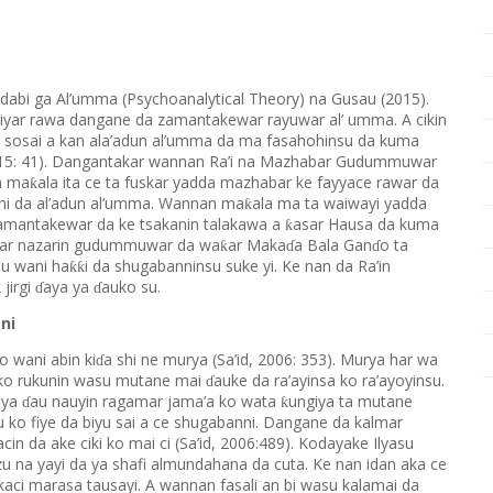
abi ga Al’umma (Psychoanalytical Theory) na Gusau (2015).
yar rawa dangane da zamantakewar rayuwar al’ umma. A cikin
 sosai a kan ala’adun al’umma da ma fasahohinsu da kuma
2015: 41). Dangantakar wannan Ra’i na Mazhabar Gudummuwar
n ma
ala ita ce ta fuskar yadda mazhabar ke fayyace rawar da
ƙ
i da al’adun al’umma. Wannan ma
ala ma ta waiwayi yadda
ƙ
zamantakewar da ke tsakanin talakawa a
asar Hausa da kuma
ƙ
nyar nazarin gudummuwar da wa
ar Maka
a Bala Gan
o ta
ƙ
ɗ
ɗ
su wani ha
i da shugabanninsu suke yi. Ke nan da Ra’in
ƙƙ
 jirgi
aya ya
auko su.
ɗ
ɗ
ni
 wani abin ki
a shi ne murya (Sa’id, 2006: 353). Murya har wa
ɗ
 ko rukunin wasu mutane mai
auke da ra’ayinsa ko ra’ayoyinsu.
ɗ
 ya
au nauyin ragamar jama’a ko wata
ungiya ta mutane
ƙ
ɗ
yu ko fiye da biyu sai a ce shugabanni. Dangane da kalmar
in da ake ciki ko mai ci (Sa’id, 2006:489). Kodayake Ilyasu
u na yayi da ya shafi almundahana da cuta. Ke nan idan aka ce
ci marasa tausayi. A wannan fasali an bi wasu kalamai da