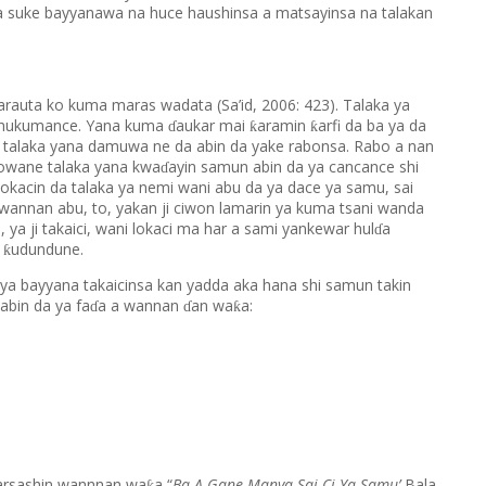
a suke bayyanawa na huce haushinsa a matsayinsa na talakan
arauta ko kuma maras wadata (Sa’id, 2006: 423). Talaka ya
a hukumance. Yana kuma
aukar mai
aramin
arfi da ba ya da
ƙ
ƙ
ɗ
 talaka yana damuwa ne da abin da yake rabonsa. Rabo a nan
owane talaka yana kwa
ayin samun abin da ya cancance shi
ɗ
okacin da talaka ya nemi wani abu da ya dace ya samu, sai
annan abu, to, yakan ji ciwon lamarin ya kuma tsani wanda
ya ji takaici, wani lokaci ma har a sami yankewar hul
a
ɗ
a
udundune.
ƙ
 ya bayyana takaicinsa kan yadda aka hana shi samun takin
abin da ya fa
a a wannan
an wa
a:
ƙ
ɗ
ɗ
harsashin wannnan wa
a “
Ba A Gane Manya Sai Ci Ya Samu’
Bala
ƙ