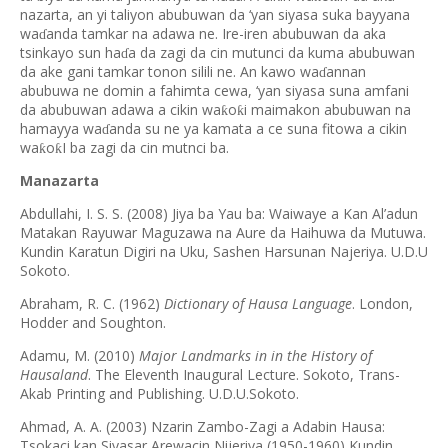
nazarta, an yi taliyon abubuwan da ‘yan siyasa suka bayyana
wa
anda tamkar na adawa ne. Ire-iren abubuwan da aka
ɗ
tsinkayo sun ha
a da zagi da cin mutunci da kuma abubuwan
ɗ
da ake gani tamkar tonon silili ne. An kawo wa
annan
ɗ
abubuwa ne domin a fahimta cewa, ‘yan siyasa suna amfani
da abubuwan adawa a cikin wa
o
i maimakon abubuwan na
ƙ
ƙ
hamayya wa
anda su ne ya kamata a ce suna fitowa a cikin
ɗ
wa
o
I ba zagi da cin mutnci ba.
ƙ
ƙ
Manazarta
Abdullahi, I. S. S. (2008) Jiya ba Yau ba: Waiwaye a Kan Al’adun
Matakan Rayuwar Maguzawa na Aure da Haihuwa da Mutuwa.
Kundin Karatun Digiri na Uku, Sashen Harsunan Najeriya. U.D.U
Sokoto.
Abraham, R. C. (1962)
Dictionary of Hausa Language
. London,
Hodder and Soughton.
Adamu, M. (2010)
Major Landmarks in in the History of
Hausaland
. The Eleventh Inaugural Lecture. Sokoto, Trans-
Akab Printing and Publishing. U.D.U.Sokoto.
Ahmad, A. A. (2003) Nzarin Zambo-Zagi a Adabin Hausa:
Tsokaci kan Siyasar Arewacin Nijeriya (1950-1960) Kundin