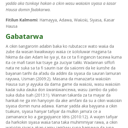
yadda aka tsinkayi hakan a cikin wasu wa
o
in siyasa a
asar
ƙ
ƙ
ƙ
Hausa domin fa
akarwa.
ɗ
Fitilun Kalmomi
: Hamayya, Adawa, Wa
o
i, Siyasa,
asar
ƙ
ƙ
Ƙ
Hausa
Gabatarwa
A cikin
angarorin adabin baka ko rubutacce wato wa
a da
ƙ
ɓ
zube da wasan kwaikwayo wa
a ce
ololuwar magana ta
ƙ
ƙ
hikima da
an Adam ke iya yi, ita ce ta fi ingancin tacewa kuma
ɗ
ita ce mafi tasiri kai tsaye ga zuciyar taliki. Wa
annan siffofi
ɗ
nata ne suka sa ta fi saurin isar da sa
onni da ke
unshe da
ƙ
ƙ
bayanan tarihi da al’adu da addini da siyasa da sauran lamuran
rayuwa, Usman (2009:2). Masana da manazarta wa
o
in
ƙ
ƙ
Hausa sun yi ayyuka da dama game da wa
o
i, wasu wa
o
in
ƙ
ƙ
ƙ
ƙ
ka
ai suka
auka don
wan
wancewa, wasu zambo da yabo
ƙ
ƙ
ɗ
ɗ
suka duba Isah (2013:1). Wannan takarda za ta mayar da
hankali ne ga irin hanyoyin da ake amfani da su a cikin wa
o
in
ƙ
ƙ
siyasa domin nuna adawa. Kamar yadda aka bayyana a cikin
tsakure, siyasa hanyar tafiyar da mulkin jama’a ce a
zamanance ko a gargajiyance Idris (2010:12). A wajen tafiyar
da harkokin siyasa wa
a tana taka muhimmiyar rawa, a cikin
ƙ
wa
o
in siyasa akan samu jam’iyyu suna hamayya da juna.
ƙ
ƙ