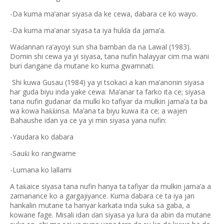
-Da kuma ma’anar siyasa da ke cewa, dabara ce ko wayo.
-Da kuma ma’anar siyasa ta iya hul
a da jama’a.
ɗ
Wa
annan ra’ayoyi sun sha bamban da na Lawal (1983).
ɗ
Domin shi cewa ya yi siyasa, tana nufin halayyar cim ma wani
buri dangane da mutane ko kuma gwamnati.
Shi kuwa Gusau (1984) ya yi tsokaci a kan ma’anonin siyasa
har guda biyu inda yake cewa: Ma’anar ta farko ita ce; siyasa
tana nufin gudanar da mulki ko tafiyar da mulkin jama’a ta ba
wa kowa ha
insa. Ma’ana ta biyu kuwa ita ce; a wajen
ƙƙ
Bahaushe idan ya ce ya yi min siyasa yana nufin:
-Yaudara ko dabara
-Sau
i ko rangwame
ƙ
-Lumana ko lallami
A ta
aice siyasa tana nufin hanya ta tafiyar da mulkin jama’a a
ƙ
zamanance ko a gargajiyance. Kuma dabara ce ta iya jan
hankalin mutane ta hanyar karkata inda suka sa gaba, a
kowane fage. Misali idan
an siyasa ya lura da abin da mutane
ɗ