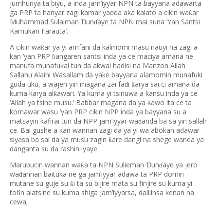
jumhuriya ta biyu, a inda jam’iyyar NPN ta bayyana adawarta
ga PRP ta hanyar zagi kamar yadda aka kalato a cikin wa
ar
ƙ
Muhammad Sulaiman
un
aye ta NPN mai suna ‘Yan Santsi
Ɗ
ɗ
Karnukan Farauta’.
A cikin wa
ar ya yi amfani da kalmomi masu nauyi na zagi a
ƙ
kan ‘yan PRP
angaren santsi inda ya ce maciya amana ne
ɓ
manufa munafukai tun da akwai hadisi na Manzon Allah
Sallahu Alaihi Wasallam da yake bayyana alamomin munafuki
guda uku, a wajen yin magana zai fa
i
arya sai ci amana da
ƙ
ɗ
kuma karya al
awari. Ya kuma yi tsinuwa a kansu inda ya ce
ƙ
‘Allah ya tsine musu.’ Babbar magana da ya kawo ita ce ta
komawar wasu ‘yan PRP cikin NPP inda ya bayyana su a
matsayin kafirai tun da NPP jam’iyyar wa
anda ba sa yin sallah
ɗ
ce. Bai gushe a kan wannan zagi da ya yi wa abokan adawar
siyasa ba sai da ya musu zagin
are dangi na shege wanda ya
ƙ
danganta su da rashin iyaye.
Marubucin wannan wa
a ta NPN Sulieman
un
aye ya jero
ƙ
Ɗ
ɗ
wa
annan baituka ne ga jam’iyyar adawa ta PRP domin
ɗ
mutane su guje su
i ta su bijire mata su finjire su kuma yi
ƙ
tofin alatsine su kuma shiga jam’iyyarsa, dalilinsa kenan na
cewa;
………..