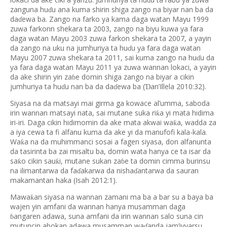
ɗ
zanguna hu
u ana kuma shirin shiga zango na biyar nan ba da
ɗ
da
ewa ba. Zango na farko ya kama daga watan Mayu 1999
ɗ
zuwa farkonn shekara ta 2003, zango na biyu kuwa ya fara
daga watan Mayu 2003 zuwa farkon shekara ta 2007, a yayin
da zango na uku na jumhuriya ta hu
u ya fara daga watan
ɗ
Mayu 2007 zuwa shekara ta 2011, sai kuma zango na hu
u da
ɗ
ya fara daga watan Mayu 2011 ya zuwa wannan lokaci, a yayin
da ake shirin yin za
e domin shiga zango na biyar a cikin
ɓ
jumhuriya ta hu
u nan ba da da
ewa ba (
an’Illela 2010:32).
Ɗ
ɗ
ɗ
Siyasa na da matsayi mai girma ga kowace al’umma, saboda
irin wannan matsayi nata, sai mutane suka ri
a yi mata hidima
ƙ
iri-iri. Daga cikin hidimomin da ake mata akwai wa
a, wadda za
ƙ
a iya cewa ta fi alfanu kuma da ake yi da manufofi kala-kala.
Wa
a na da muhimmanci sosai a fagen siyasa, don alfanunta
ƙ
da tasirinta ba zai misaltu ba, domin wata hanya ce ta isar da
sa
o cikin sau
i, mutane sukan za
e ta domin cimma burinsu
ƙ
ƙ
ɓ
na ilimantarwa da fa
akarwa da nisha
antarwa da sauran
ɗ
ɗ
makamantan haka (Isah 2012:1).
Mawa
an siyasa na wannan zamani ma ba a bar su a baya ba
ƙ
wajen yin amfani da wannan hanya musamman daga
angaren adawa, suna amfani da irin wannan salo suna cin
ɓ
mutuncin abokan adawa musamman wa
anda jam’iyyarsu
ɗ