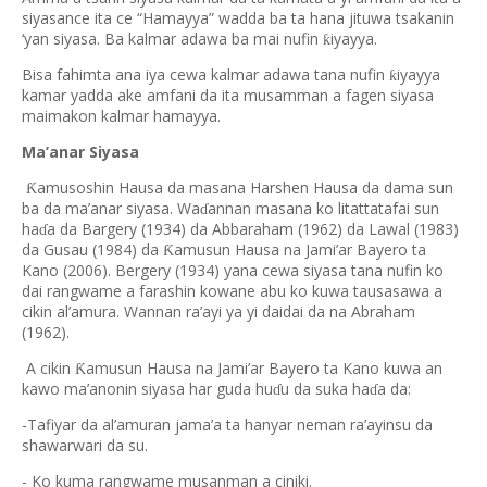
siyasance ita ce “Hamayya” wadda ba ta hana jituwa tsakanin
‘yan siyasa. Ba kalmar adawa ba mai nufin
iyayya.
ƙ
Bisa fahimta ana iya cewa kalmar adawa tana nufin
iyayya
ƙ
kamar yadda ake amfani da ita musamman a fagen siyasa
maimakon kalmar hamayya.
Ma’anar Siyasa
amusoshin Hausa da masana Harshen Hausa da dama sun
Ƙ
ba da ma’anar siyasa. Wa
annan masana ko litattatafai sun
ɗ
ha
a da Bargery (1934) da Abbaraham (1962) da Lawal (1983)
ɗ
da Gusau (1984) da
amusun Hausa na Jami’ar Bayero ta
Ƙ
Kano (2006). Bergery (1934) yana cewa siyasa tana nufin ko
dai rangwame a farashin kowane abu ko kuwa tausasawa a
cikin al’amura. Wannan ra’ayi ya yi daidai da na Abraham
(1962).
A cikin
amusun Hausa na Jami’ar Bayero ta Kano kuwa an
Ƙ
kawo ma’anonin siyasa har guda hu
u da suka ha
a da:
ɗ
ɗ
-Tafiyar da al’amuran jama’a ta hanyar neman ra’ayinsu da
shawarwari da su.
- Ko kuma rangwame musanman a ciniki.