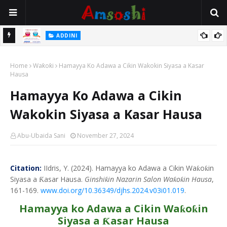
 Gudu
ADDINI
Na Yi Mafarki Ana Bikina, Kafin A Daura Aure Sai Na Farka
Home
Waƙoƙi
Hamayya Ko Adawa a Cikin Wakokin Siyasa a Kasar
Hausa
Hamayya Ko Adawa a Cikin
Wakokin Siyasa a Kasar Hausa
Abu-Ubaida Sani
November 27, 2024
Citation:
IIdris, Y. (2024). Hamayya ko Adawa a Cikin Wa
o
in
ƙ
ƙ
Siyasa a
asar Hausa.
Ginshi
in Nazarin Salon Wa
o
in Hausa
,
Ƙ
ƙ
ƙ
ƙ
161-169.
www.doi.org/10.36349/djhs.2024.v03i01.019
.
Hamayya ko Adawa a Cikin Wa
o
in
ƙ
ƙ
Siyasa a
asar Hausa
Ƙ