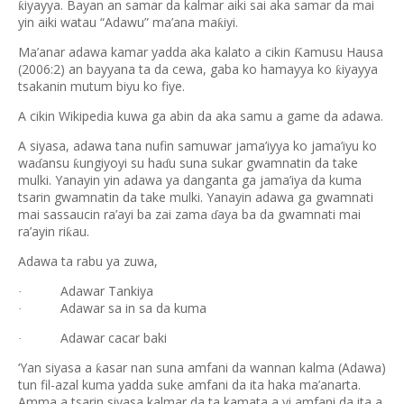
iyayya. Bayan an samar da kalmar aiki sai aka samar da mai
ƙ
yin aiki watau “Adawu” ma’ana ma
iyi.
ƙ
Ma’anar adawa kamar yadda aka kalato a cikin
amusu Hausa
Ƙ
(2006:2) an bayyana ta da cewa, gaba ko hamayya ko
iyayya
ƙ
tsakanin mutum biyu ko fiye.
A cikin Wikipedia kuwa ga abin da aka samu a game da adawa.
A siyasa, adawa tana nufin samuwar jama’iyya ko jama’iyu ko
wa
ansu
ungiyoyi su ha
u suna sukar gwamnatin da take
ƙ
ɗ
ɗ
mulki. Yanayin yin adawa ya danganta ga jama’iya da kuma
tsarin gwamnatin da take mulki. Yanayin adawa ga gwamnati
mai sassaucin ra’ayi ba zai zama
aya ba da gwamnati mai
ɗ
ra’ayin ri
au.
ƙ
Adawa ta rabu ya zuwa,
Adawar Tankiya
·
Adawar sa in sa da kuma
·
Adawar cacar baki
·
‘Yan siyasa a
asar nan suna amfani da wannan kalma (Adawa)
ƙ
tun fil-azal kuma yadda suke amfani da ita haka ma’anarta.
Amma a tsarin siyasa kalmar da ta kamata a yi amfani da ita a