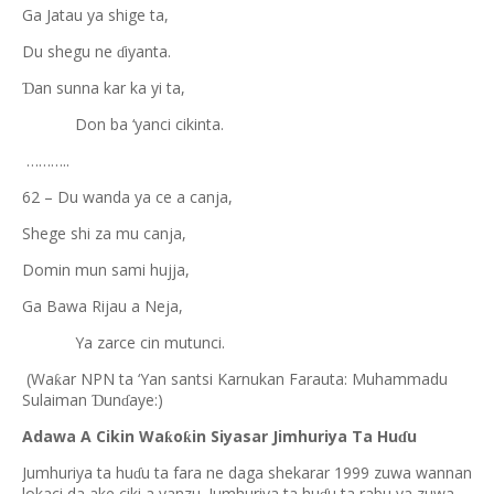
Ga Jatau ya shige ta,
Du shegu ne
iyanta.
ɗ
an sunna kar ka yi ta,
Ɗ
Don ba ‘yanci cikinta.
………..
62 – Du wanda ya ce a canja,
Shege shi za mu canja,
Domin mun sami hujja,
Ga Bawa Rijau a Neja,
Ya zarce cin mutunci.
(Wa
ar NPN ta ‘Yan santsi Karnukan Farauta: Muhammadu
ƙ
Sulaiman
un
aye:)
Ɗ
ɗ
Adawa A Cikin Wa
o
in Siyasar Jimhuriya Ta Hu
u
ƙ
ƙ
ɗ
Jumhuriya ta hu
u ta fara ne daga shekarar 1999 zuwa wannan
ɗ
lokaci da ake ciki a yanzu. Jumhuriya ta hu
u ta rabu ya zuwa