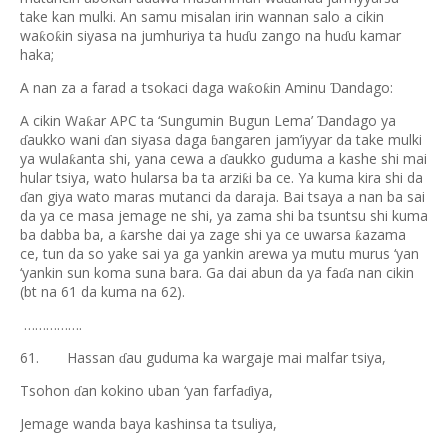
take kan mulki. An samu misalan irin wannan salo a cikin
wa
o
in siyasa na jumhuriya ta hu
u zango na hu
u kamar
ƙ
ƙ
ɗ
ɗ
haka;
A nan za a farad a tsokaci daga wa
o
in Aminu
andago:
ƙ
ƙ
Ɗ
A cikin Wa
ar APC ta ‘Sungumin Bugun Lema’
andago ya
ƙ
Ɗ
aukko wani
an siyasa daga
angaren jam’iyyar da take mulki
ɗ
ɗ
ɓ
ya wula
anta shi, yana cewa a
aukko guduma a kashe shi mai
ƙ
ɗ
hular tsiya, wato hularsa ba ta arzi
i ba ce. Ya kuma kira shi da
ƙ
an giya wato maras mutanci da daraja. Bai tsaya a nan ba sai
ɗ
da ya ce masa jemage ne shi, ya zama shi ba tsuntsu shi kuma
ba dabba ba, a
arshe dai ya zage shi ya ce uwarsa
azama
ƙ
ƙ
ce, tun da so yake sai ya ga yankin arewa ya mutu murus ‘yan
‘yankin sun koma suna bara. Ga dai abun da ya fa
a nan cikin
ɗ
(bt na 61 da kuma na 62).
…………….
61.
Hassan
au guduma ka wargaje mai malfar tsiya,
ɗ
Tsohon
an kokino uban ‘yan farfa
iya,
ɗ
ɗ
Jemage wanda baya kashinsa ta tsuliya,