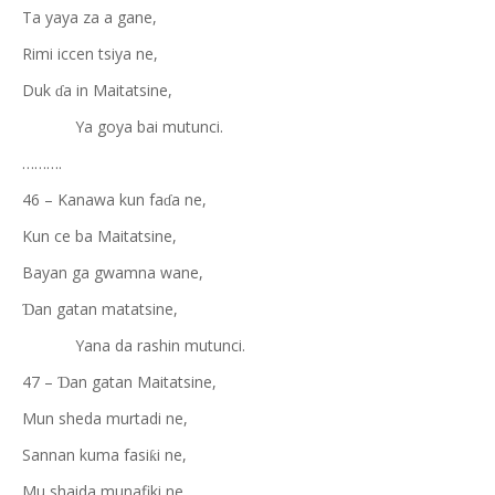
Ta yaya za a gane,
Rimi iccen tsiya ne,
Duk
a in Maitatsine,
ɗ
Ya goya bai mutunci.
……….
46 – Kanawa kun fa
a ne,
ɗ
Kun ce ba Maitatsine,
Bayan ga gwamna wane,
an gatan matatsine,
Ɗ
Yana da rashin mutunci.
47 –
an gatan Maitatsine,
Ɗ
Mun sheda murtadi ne,
Sannan kuma fasi
i ne,
ƙ
Mu shaida munafiki ne,