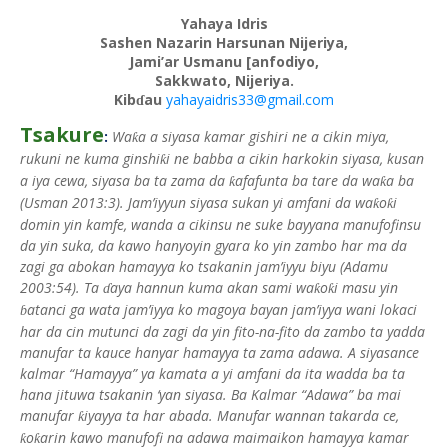
Yahaya Idris
Sashen Nazarin Harsunan Nijeriya,
Jami’ar Usmanu [anfodiyo,
Sakkwato, Nijeriya.
Kib
au
yahayaidris33@gmail.com
ɗ
Tsakure
:
Wa
a a siyasa kamar gishiri ne a cikin miya,
ƙ
rukuni ne kuma ginshi
i ne babba a cikin harkokin siyasa, kusan
ƙ
a iya cewa, siyasa ba ta zama da
afafunta ba tare da wa
a ba
ƙ
ƙ
(Usman 2013:3).
Jam’iyyun siyasa sukan yi amfani da wa
o
i
ƙ
ƙ
domin yin kamfe, wanda a cikinsu ne suke bayyana manufofinsu
da yin suka, da kawo hanyoyin gyara ko yin zambo har ma da
zagi ga abokan hamayya ko tsakanin jam’iyyu biyu (Adamu
2003:54). Ta
aya hannun kuma akan sami wa
o
i masu yin
ƙ
ƙ
ɗ
atanci ga wata jam’iyya ko magoya bayan jam’iyya wani lokaci
ɓ
har da cin mutunci da zagi da yin fito-na-fito da zambo ta yadda
manufar ta kauce hanyar hamayya ta zama adawa. A siyasance
kalmar “Hamayya” ya kamata a yi amfani da ita wadda ba ta
hana jituwa tsakanin ‘yan siyasa. Ba Kalmar “Adawa” ba mai
manufar
iyayya ta har abada. Manufar wannan takarda ce,
ƙ
o
arin kawo manufofi na adawa maimaikon hamayya kamar
ƙ
ƙ