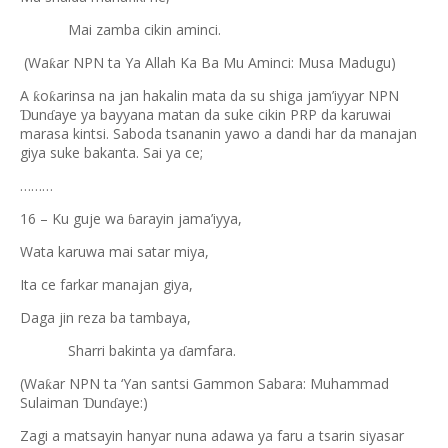
Mai zamba cikin aminci.
(Wa
ar NPN ta Ya Allah Ka Ba Mu Aminci: Musa Madugu)
ƙ
A
o
arinsa na jan hakalin mata da su shiga jam’iyyar NPN
ƙ
ƙ
un
aye ya bayyana matan da suke cikin PRP da karuwai
Ɗ
ɗ
marasa kintsi. Saboda tsananin yawo a dandi har da manajan
giya suke bakanta. Sai ya ce;
………
16 – Ku guje wa
arayin jama’iyya,
ɓ
Wata karuwa mai satar miya,
Ita ce farkar manajan giya,
Daga jin reza ba tambaya,
Sharri bakinta ya
amfara.
ɗ
(Wa
ar NPN ta ‘Yan santsi Gammon Sabara: Muhammad
ƙ
Sulaiman
un
aye:)
Ɗ
ɗ
Zagi a matsayin hanyar nuna adawa ya faru a tsarin siyasar