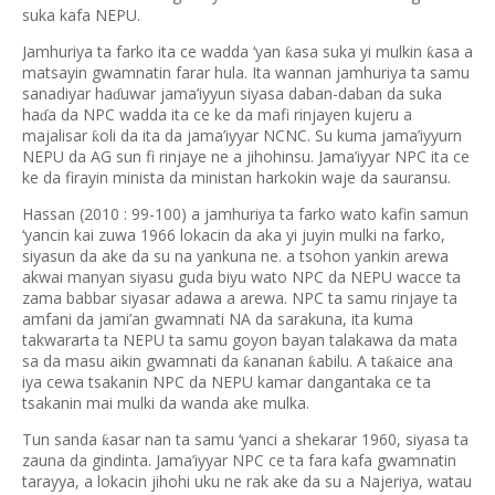
suka kafa NEPU.
Jamhuriya ta farko ita ce wadda ‘yan
asa suka yi mulkin
asa a
ƙ
ƙ
matsayin gwamnatin farar hula. Ita wannan jamhuriya ta samu
sanadiyar ha
uwar jama’iyyun siyasa daban-daban da suka
ɗ
ha
a da NPC wadda ita ce ke da mafi rinjayen kujeru a
ɗ
majalisar
oli da ita da jama’iyyar NCNC. Su kuma jama’iyyurn
ƙ
NEPU da AG sun fi rinjaye ne a jihohinsu. Jama’iyyar NPC ita ce
ke da firayin minista da ministan harkokin waje da sauransu.
Hassan (2010 : 99-100) a jamhuriya ta farko wato kafin samun
‘yancin kai zuwa 1966 lokacin da aka yi juyin mulki na farko,
siyasun da ake da su na yankuna ne. a tsohon yankin arewa
akwai manyan siyasu guda biyu wato NPC da NEPU wacce ta
zama babbar siyasar adawa a arewa. NPC ta samu rinjaye ta
amfani da jami’an gwamnati NA da sarakuna, ita kuma
takwararta ta NEPU ta samu goyon bayan talakawa da mata
sa da masu aikin gwamnati da
ananan
abilu. A ta
aice ana
ƙ
ƙ
ƙ
iya cewa tsakanin NPC da NEPU kamar dangantaka ce ta
tsakanin mai mulki da wanda ake mulka.
Tun sanda
asar nan ta samu ‘yanci a shekarar 1960, siyasa ta
ƙ
zauna da gindinta. Jama’iyyar NPC ce ta fara kafa gwamnatin
tarayya, a lokacin jihohi uku ne rak ake da su a Najeriya, watau