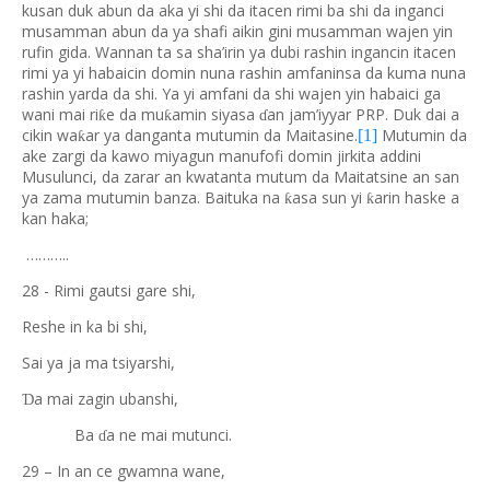
kusan duk abun da aka yi shi da itacen rimi ba shi da inganci
musamman abun da ya shafi aikin gini musamman wajen yin
rufin gida. Wannan ta sa sha’irin ya dubi rashin ingancin itacen
rimi ya yi habaicin domin nuna rashin amfaninsa da kuma nuna
rashin yarda da shi. Ya yi amfani da shi wajen yin habaici ga
wani mai ri
e da mu
amin siyasa
an jam’iyyar PRP. Duk dai a
ƙ
ƙ
ɗ
cikin wa
ar ya danganta mutumin da Maitasine.
Mutumin da
[1]
ƙ
ake zargi da kawo miyagun manufofi domin jirkita addini
Musulunci, da zarar an kwatanta mutum da Maitatsine an san
ya zama mutumin banza. Baituka na
asa sun yi
arin haske a
ƙ
ƙ
kan haka;
………..
28 - Rimi gautsi gare shi,
Reshe in ka bi shi,
Sai ya ja ma tsiyarshi,
a mai zagin ubanshi,
Ɗ
Ba
a ne mai mutunci.
ɗ
29 – In an ce gwamna wane,