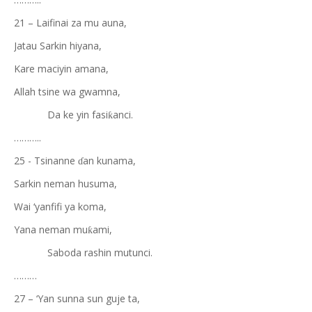
21 – Laifinai za mu auna,
Jatau Sarkin hiyana,
Kare maciyin amana,
Allah tsine wa gwamna,
Da ke yin fasi
anci.
ƙ
………..
25 - Tsinanne
an kunama,
ɗ
Sarkin neman husuma,
Wai ‘yanfifi ya koma,
Yana neman mu
ami,
ƙ
Saboda rashin mutunci.
………
27 – ‘Yan sunna sun guje ta,