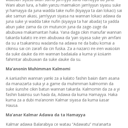
Wani abun lura, a halin yanzu maimakon jam’iyyun siyasu suke
yi hamayya da juna wadda take nufin (kiyayya ta
an lokaci) sai
ɗ
ake samun akasi, jam’iyyun siyasa na wannan lokaci adawa da
juna suke yi wadda take nufin (
iyayya ta har abada) ta yadda
ƙ
abun yake zama da cin mutuncin juna da zage-zage da
abubuwa makamantan haka. Yana daga cikin manufar wannan
takarda kalato ire-iren abubuwa da ‘yan siyasa suke yin amfani
da su a tsakaninsu wa
anda na adawa ne da babu komai a
ɗ
cikinsu sai cin zarafi da cin fuska. Za a nazarci ire-iren wa
o
in
ƙ
ƙ
da suke
auke da irin wannan bada
ala a kuma yi
o
arin
ƙ
ƙ
ƙ
ɗ
fahimtar abubuwan da suke
auke da su.
ɗ
Ma’anonin Muhimman Kalmomi
A
ar
ashin wannan yanki za a kalato fashin ba
in dam asana
ƙ
ƙ
ƙ
da manazarta suka yi a game da muhimman kalmomin da
suke
unshe cikin batun wannan takarda. Kalmomin da za a yi
ƙ
fashin ba
insu sun ha
a da, Adawa da kuma Hamayya. Haka
ƙ
ɗ
kuma za a dubi ma’anonin Kalmar siyasa da kuma
asar
ƙ
Hausa.
Ma’anar Kalmar Adawa da ta Hamayya
Kalmar adawa Balarabiya ce watau “Adawatu” ma’anarta