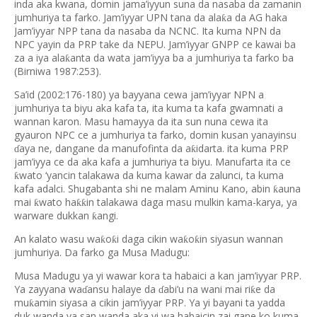
inda aka kwana, domin jama’iyyun suna da nasaba da zamanin
jumhuriya ta farko. Jam’iyyar UPN tana da ala
a da AG haka
ƙ
Jam’iyyar NPP tana da nasaba da NCNC. Ita kuma NPN da
NPC yayin da PRP take da NEPU. Jam’iyyar GNPP ce kawai ba
za a iya ala
anta da wata jam’iyya ba a jumhuriya ta farko ba
ƙ
(Birniwa 1987:253).
Sa’id (2002:176-180) ya bayyana cewa jam’iyyar NPN a
jumhuriya ta biyu aka kafa ta, ita kuma ta kafa gwamnati a
wannan karon. Masu hamayya da ita sun nuna cewa ita
gyauron NPC ce a jumhuriya ta farko, domin kusan yanayinsu
aya ne, dangane da manufofinta da a
idarta. ita kuma PRP
ƙ
ɗ
jam’iyya ce da aka kafa a jumhuriya ta biyu. Manufarta ita ce
wato ‘yancin talakawa da kuma kawar da zalunci, ta kuma
ƙ
kafa adalci. Shugabanta shi ne malam Aminu Kano, abin
auna
ƙ
mai
wato ha
in talakawa daga masu mulkin kama-karya, ya
ƙ
ƙƙ
warware dukkan
angi.
ƙ
An kalato wasu wa
o
i daga cikin wa
o
in siyasun wannan
ƙ
ƙ
ƙ
ƙ
jumhuriya. Da farko ga Musa Madugu:
Musa Madugu ya yi wawar kora ta habaici a kan jam’iyyar PRP.
Ya zayyana wa
ansu halaye da
abi’u na wani mai ri
e da
ƙ
ɗ
ɗ
mu
amin siyasa a cikin jam’iyyar PRP. Ya yi bayani ta yadda
ƙ
duk wanda ya san wanda aka yi wa habaicin zai gane ko kuma