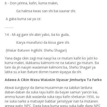
6 - Don ja’irina, kafiri, kuma makiri,
Ga halinsa kwas san shi bai
aunar shi.
ƙ
A gaba kuma sai ya ce:
……….
14 - Mi ag gare shi abin yabo, ba ko guda,
arya munafunci da kissa gare shi.
Ƙ
(Wa
ar Baturen Ingilishi: Shehu Shagari)
ƙ
Yana daga cikin zagi mai nauyi ka ce mutum kafiri ko ja’iri ko
kuma makiri, dukkansu kalmomi ne na
atanci ga mutum. Ba
ɓ
tare da jin nauyin wa
annan kalmomi ba, Shehu Shagari ya
ɗ
labta su a kan Bature domin tsanin
iyayya da shi.
ƙ
Adawa A Cikin Wasu Wa
o
in Siyasar Jimhuriya Ta Farko
ƙ
ƙ
Akwai
ungiyoyi da dama musamman na
abilun larduna
ƙ
ƙ
daban-daban da suka rayu kafin da bayan samun ‘yancin kai,
amma kusan duk wa
anda suka rayu kafin shekarun 1950, su
ɗ
ne suka narke a matsayin babbar jama’iyyar nan ta mutanen
arewa wato NPC. Daga baya kuma wasu suka
alle daga NPC
ɓ