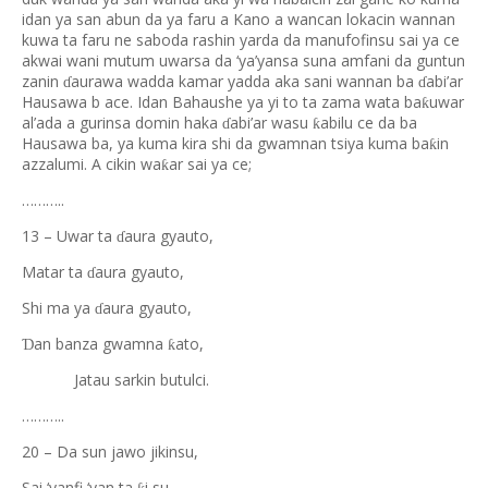
idan ya san abun da ya faru a Kano a wancan lokacin wannan
kuwa ta faru ne saboda rashin yarda da manufofinsu sai ya ce
akwai wani mutum uwarsa da ‘ya’yansa suna amfani da guntun
zanin
aurawa wadda kamar yadda aka sani wannan ba
abi’ar
ɗ
ɗ
Hausawa b ace. Idan Bahaushe ya yi to ta zama wata ba
uwar
ƙ
al’ada a gurinsa domin haka
abi’ar wasu
abilu ce da ba
ƙ
ɗ
Hausawa ba, ya kuma kira shi da gwamnan tsiya kuma ba
in
ƙ
azzalumi. A cikin wa
ar sai ya ce;
ƙ
………..
13 – Uwar ta
aura gyauto,
ɗ
Matar ta
aura gyauto,
ɗ
Shi ma ya
aura gyauto,
ɗ
an banza gwamna
ato,
Ɗ
ƙ
Jatau sarkin butulci.
………..
20 – Da sun jawo jikinsu,
Sai ‘yanfi ‘yan ta
i su,