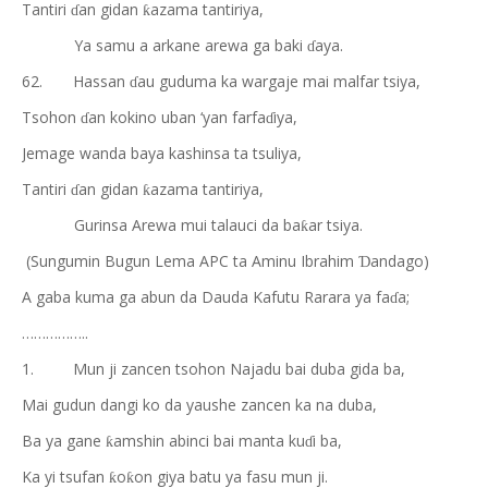
Tantiri
an gidan
azama tantiriya,
ƙ
ɗ
Ya samu a arkane arewa ga baki
aya.
ɗ
62.
Hassan
au guduma ka wargaje mai malfar tsiya,
ɗ
Tsohon
an kokino uban ‘yan farfa
iya,
ɗ
ɗ
Jemage wanda baya kashinsa ta tsuliya,
Tantiri
an gidan
azama tantiriya,
ƙ
ɗ
Gurinsa Arewa mui talauci da ba
ar tsiya.
ƙ
(Sungumin Bugun Lema APC ta Aminu Ibrahim
andago)
Ɗ
A gaba kuma ga abun da Dauda Kafutu Rarara ya fa
a;
ɗ
……………..
1.
Mun ji zancen tsohon Najadu bai duba gida ba,
Mai gudun dangi ko da yaushe zancen ka na duba,
Ba ya gane
amshin abinci bai manta ku
i ba,
ƙ
ɗ
Ka yi tsufan
o
on giya batu ya fasu mun ji.
ƙ
ƙ