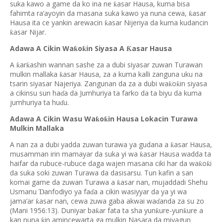
suka kawo a game da ko ina ne
asar Hausa, kuma bisa
ƙ
fahimta ra’ayoyin da masana suka kawo ya nuna cewa,
asar
ƙ
Hausa ita ce yankin arewacin
asar Nijeriya da kuma kudancin
ƙ
asar Nijar.
ƙ
Adawa A Cikin Wa
o
in Siyasa A
asar Hausa
ƙ
ƙ
Ƙ
A
ar
ashin wannan sashe za a dubi siyasar zuwan Turawan
ƙ
ƙ
mulkin mallaka
asar Hausa, za a kuma kalli zanguna uku na
ƙ
tsarin siyasar Najeriya. Zangunan da za a dubi wa
o
in siyasa
ƙ
ƙ
a cikinsu sun ha
a da Jumhuriya ta farko da ta biyu da kuma
ɗ
jumhuriya ta hu
u.
ɗ
Adawa A Cikin Wasu Wa
o
in Hausa Lokacin Turawa
ƙ
ƙ
Mulkin Mallaka
A nan za a dubi yadda zuwan turawa ya gudana a
asar Hausa,
ƙ
musamman irin mamayar da suka yi wa
asar Hausa wadda ta
ƙ
haifar da rubuce-rubuce daga wajen masana ciki har da wa
o
i
ƙ
ƙ
da suka soki zuwan Turawa da dasisarsu. Tun kafin a san
komai game da zuwan Turawa a
asar nan, mujaddadi Shehu
ƙ
Usmanu
anfodiyo ya fa
a a cikin wasiyyar da ya yi wa
Ɗ
ɗ
jama’ar
asar nan, cewa zuwa gaba akwai wa
anda za su zo
ƙ
ɗ
(Mani 1956:13). Duniyar ba
ar fata ta sha yun
ure-yun
ure a
ƙ
ƙ
ƙ
kan nuna
in amincewarta ga mulkin Nasara da miyagun
ƙ