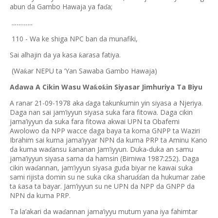
abun da Gambo Hawaja ya fa
a;
ɗ
…………
110 - Wa ke shiga NPC ban da munafiki,
Sai alhajin da ya kasa
arasa fatiya.
ƙ
(Wa
ar NEPU ta ‘Yan Sawaba Gambo Hawaja)
ƙ
Adawa A Cikin Wasu Wa
o
in Siyasar Jimhuriya Ta Biyu
ƙ
ƙ
A ranar 21-09-1978 aka
aga takunkumin yin siyasa a Njeriya.
ɗ
Daga nan sai jam’iyyun siyasa suka fara fitowa. Daga cikin
jama’iyyun da suka fara fitowa akwai UPN ta Obafemi
Awolowo da NPP wacce daga baya ta koma GNPP ta Waziri
Ibrahim sai kuma jama’iyyar NPN da kuma PRP ta Aminu Kano
da kuma wa
ansu
ananan Jam’iyyun. Duka-duka an samu
ƙ
ɗ
jama’iyyun siyasa sama da hamsin (Birniwa 1987:252). Daga
cikin wa
annan, jam’iyyun siyasa guda biyar ne kawai suka
ɗ
sami rijista domin su ne suka cika sharu
an da hukumar za
e
ɗɗ
ɓ
ta
asa ta bayar. Jam’iyyun su ne UPN da NPP da GNPP da
ƙ
NPN da kuma PRP.
Ta la’akari da wa
annan jama’iyyu mutum yana iya fahimtar
ɗ