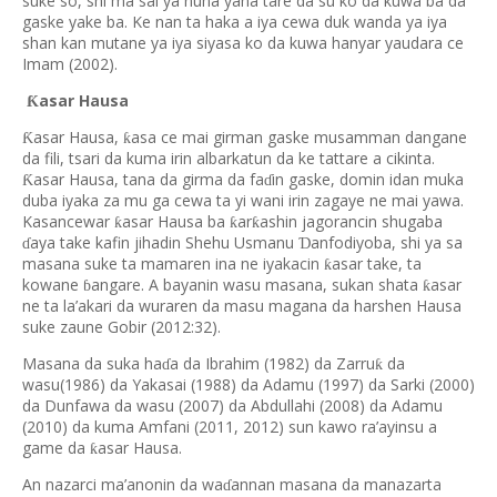
suke so, shi ma sai ya nuna yana tare da su ko da kuwa ba da
gaske yake ba. Ke nan ta haka a iya cewa duk wanda ya iya
shan kan mutane ya iya siyasa ko da kuwa hanyar yaudara ce
Imam (2002).
asar Hausa
Ƙ
asar Hausa,
asa ce mai girman gaske musamman dangane
Ƙ
ƙ
da fili, tsari da kuma irin albarkatun da ke tattare a cikinta.
asar Hausa, tana da girma da fa
in gaske, domin idan muka
Ƙ
ɗ
duba iyaka za mu ga cewa ta yi wani irin zagaye ne mai yawa.
Kasancewar
asar Hausa ba
ar
ashin jagorancin shugaba
ƙ
ƙ
ƙ
aya take kafin jihadin Shehu Usmanu
anfodiyoba, shi ya sa
Ɗ
ɗ
masana suke ta mamaren ina ne iyakacin
asar take, ta
ƙ
kowane
angare. A bayanin wasu masana, sukan shata
asar
ƙ
ɓ
ne ta la’akari da wuraren da masu magana da harshen Hausa
suke zaune Gobir (2012:32).
Masana da suka ha
a da Ibrahim (1982) da Zarru
da
ƙ
ɗ
wasu(1986) da Yakasai (1988) da Adamu (1997) da Sarki (2000)
da Dunfawa da wasu (2007) da Abdullahi (2008) da Adamu
(2010) da kuma Amfani (2011, 2012) sun kawo ra’ayinsu a
game da
asar Hausa.
ƙ
An nazarci ma’anonin da wa
annan masana da manazarta
ɗ