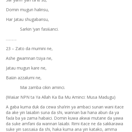
ƙ
Domin mugun halinsu,
Har Jatau shugabansu,
Sarkin ‘yan fasi
anci.
ƙ
……….
23 – Zato da mumini ne,
Ashe gwamnan tsiya ne,
Jatau mugun kare ne,
Ba
in azzalumi ne,
ƙ
Mai zamba cikin aminci.
(Wa
ar NPN ta Ya Allah Ka Ba Mu Aminci: Musa Madugu)
ƙ
A gaba kuma duk da cewa sha’irin ya ambaci sunan wani itace
da ake yin la
abin suna da shi, wannan bai hana abun da ya
ƙ
fa
a ba ya zama habaici. Domin kuwa akwai mutane da yawa
ɗ
da suke amfani da wannan la
abi. Rimi itace ne da sakkarawa
ƙ
suke yin sassa
a da shi, haka kuma ana yin katako, amma
ƙ