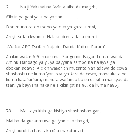
2.
Na ji Yakasai na fa
in a aiko da magirbi,
ɗ
ila in ya gani ya tuna ya san …………,
Ƙ
Don muna zaton tsoho ya cika ya gaza tumbi,
An yi tsufan kwando Nalako don ta fasu mun ji.
(Wa
ar APC Tsofan Najadu: Dauda Kafutu Rarara)
ƙ
A cikin wa
ar APC mai suna “Sungumin Bugun Lema” wadda
ƙ
Aminu
andago ya yi, ya bayyana zambo na halayya ga
Ɗ
abokan adawa. A cikin wa
ar an muzanta ‘yan adawa da cewa
ƙ
shashashu ne kuma ‘yan iska. ya
ara da cewa, mahaukata ne
ƙ
kuma kata
ar
aru, manufa wa
anda ba su ds siffa mai kyau da
ɓ
ɓ
ɗ
tsari. ya bayyana haka ne a cikin (bt na 80, da kuma na85).
……………….
78.
Mai taya kishi ga kishiya shashashan gari,
Mai ba da gudunmuwa ga ‘yan iska shagiri,
An yi butulci a bara aka
au makatartari,
ɗ