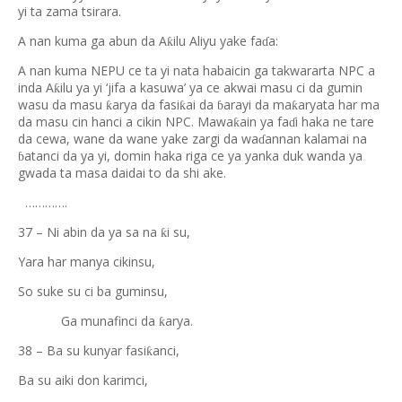
yi ta zama tsirara.
A nan kuma ga abun da A
ilu Aliyu yake fa
a:
ƙ
ɗ
A nan kuma NEPU ce ta yi nata habaicin ga takwararta NPC a
inda A
ilu ya yi ‘jifa a kasuwa’ ya ce akwai masu ci da gumin
ƙ
wasu da masu
arya da fasi
ai da
arayi da ma
aryata har ma
ƙ
ƙ
ƙ
ɓ
da masu cin hanci a cikin NPC. Mawa
ain ya fa
i haka ne tare
ƙ
ɗ
da cewa, wane da wane yake zargi da wa
annan kalamai na
ɗ
atanci da ya yi, domin haka riga ce ya yanka duk wanda ya
ɓ
gwada ta masa daidai to da shi ake.
………….
37 – Ni abin da ya sa na
i su,
ƙ
Yara har manya cikinsu,
So suke su ci ba guminsu,
Ga munafinci da
arya.
ƙ
38 – Ba su kunyar fasi
anci,
ƙ
Ba su aiki don karimci,