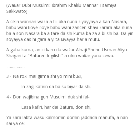
(Wa
ar Dubi Musulmi: Ibrahim Khalilu Marinar Tsamiya
ƙ
Sakkwato)
A cikin wannan wa
a a fili aka nuna
iyayyaya a kan Nasara,
ƙ
ƙ
babu wani
oye-
oye babu wani zancen shayi
arara aka nuna
ƙ
ɓ
ɓ
ba a son Nasara ba a tare da shi kuma ba za a bi shi ba. Da yin
soyayya das hi gara a yi ta
iyayya har a mutu.
ƙ
A gaba kuma, an ci karo da wa
ar Alhaji Shehu Usman Aliyu
ƙ
Shagari ta “Baturen Ingilishi” a cikin wa
ar yana cewa:
ƙ
……………
3 - Na ro
i mai girma shi yo mini bu
i,
ƙ
ɗ
In zagi kafirin da ba su biyar da shi.
4 - Don wajibina gun Musulmi duk shi fal-
Lasa kafiri, har dai Bature, don shi,
Ya
ara labta wasu kalmomin domin jaddada manufa, a nan
ƙ
sai ya ce:
………..