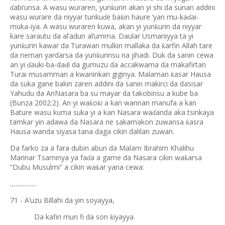
abi’unsa. A wasu wuraren, yun
urin akan yi shi da sunan addini
ƙ
ɗ
wasu wurare da niyyar tunku
e ba
in haure ‘yan mu-ka
ai-
ƙ
ɗ
ɗ
muka-iya. A wasu wuraren kuwa, akan yi yun
urin da niyyar
ƙ
kare sarautu da al’adun al’umma. Daular Usmaniyya ta yi
yun
urin kawar da Turawan mulkin mallaka da
arfin Allah tare
ƙ
ƙ
da neman yardarsa da yun
urinsu na jihadi. Duk da sanin cewa
ƙ
an yi
auki-ba-da
i da gumuzu da accakwama da makafirtan
ɗ
ɗ
Turai musamman a kwaninkan giginya. Malaman
asar Hausa
ƙ
da suka gane bakin zaren addini da sanin makirci da dasisar
Yahudu da AnNasara ba su mayar da takobinsu a kube ba
(Bunza 2002:2). An yi wa
o
i a kan wannan manufa a kan
ƙ
ƙ
Bature wasu kuma suka yi a kan Nasara wa
anda aka tsinkaya
ɗ
tamkar yin adawa da Nasara ne sakamakon zuwansa
asra
ƙ
Hausa wanda siyasa tana daga cikin dalilan zuwan.
Da farko za a fara dubin abun da Malam Ibrahim Khalihu
Marinar Tsaminya ya fa
a a game da Nasara cikin wa
arsa
ƙ
ɗ
“Dubu Musulmi” a cikin wa
ar yana cewa:
ƙ
…………..
71 - A’uzu Billahi da yin soyayya,
Da kafiri mun fi da son
iyayya.
ƙ