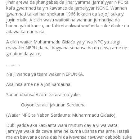
jihar arewa da jihar gabas da jihar yamma. Jama’iyyar NPC ta
kafa gwamnati ta yin
awance da jama’iyyar NCNC. Wannan
ƙ
gwamnati ta kai har shekarar 1966 lokacin da sojoji suka yi
juyin mulki. A cikin wasu wa
o
i na wannan jumhuriya da
ƙ
ƙ
hannu yakai kansu, an fahimta akwai wa
anda suke
auke da
ɗ
ɗ
adawa kamar haka:
A cikin wa
ar Muhammadu Gi
a
o ya yi wa NPC ya zargi
ƙ
ɗ
ɗ
mawa
in NEPU da bai bayyana sunansa ba da cewa arne ne.
ƙ
ga abun da ya ce;
…………
Na ji wanda ya tsara wa
ar NEPUNKA,
ƙ
Asalinsa arne ne a Jos Sardauna.
Sunan ubansa Avom tsirara ma yake,
Goyon tsiraici jakunan Sardauna.
(Wa
ar NPC ta Yabon Sardauna: Muhammadu Gi
a
o)
ƙ
ɗ
ɗ
Dubi yadda aka
as
anta wani mutum day a yi wa wata
ƙ
ƙ
jam’iyya wa
a da cewa arne ne kuma ubansa ma arne. Hasali
ƙ
ma an bayyana cewa das hi da iyayensa rayuwar dabbobi suke