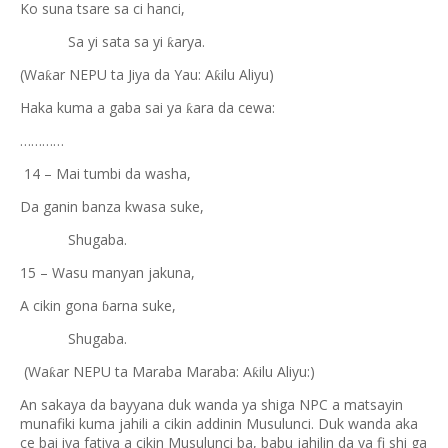
Ko suna tsare sa ci hanci,
Sa yi sata sa yi
arya.
ƙ
(Wa
ar NEPU ta Jiya da Yau: A
ilu Aliyu)
ƙ
ƙ
Haka kuma a gaba sai ya
ara da cewa:
ƙ
…………
14 – Mai tumbi da washa,
Da ganin banza kwasa suke,
Shugaba.
15 – Wasu manyan jakuna,
A cikin gona
arna suke,
ɓ
Shugaba.
(Wa
ar NEPU ta Maraba Maraba: A
ilu Aliyu:)
ƙ
ƙ
An sakaya da bayyana duk wanda ya shiga NPC a matsayin
munafiki kuma jahili a cikin addinin Musulunci. Duk wanda aka
ce bai iya fatiya a cikin Musulunci ba, babu jahilin da ya fi shi ga