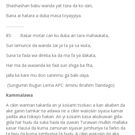
Shashashan babu wanda yat tsira da ko
ari,
ɗ
Bana ai hatara a duba masa toyayyiya.
……………..
85.
Ba
ar motar can ku duba an tara mahaukata,
ƙ
Sun lamunce da wanda zai ja ta ya sa wuta,
Suna ta fa
a wa direba ka da ma fa ya dakata,
ɗ
Har ma da wa
anda ke fa
i sun shiga ba fita,
ɗ
ɗ
Jalla ka kare mu don saninmu ga baki
aya.
ɗ
(Sungumin Bugun Lema APC: Aminu Ibrahim
andago)
Ɗ
Kammalawa
A cikin wannan takarda an yi
o
arin tsokaci a kan ababen da
ƙ
ƙ
ake ganin tamkar na adawa ne a cikin wa
o
in siyasa kamar
ƙ
ƙ
yadda aka tsikayo hakan. An yi
o
arin kasa abubuwan gida-
ƙ
ƙ
gida har hu
u da suka ha
a da zuwan Turawan mulkin mallaka
ɗ
ɗ
asar Hausa da kuma zamunan siyasar jumhuriya ta farko da
ƙ
ta biyu da kuma jumhuriya ta hu
u. A cikin wa
o
in da aka
ƙ
ƙ
ɗ