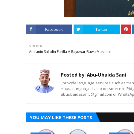
Facebook
Twitter
OLDER
Amfanin Sallolin Farilla A Rayuwar Bawa Musulmi
Posted by:
Abu-Ubaida Sani
I provide language services such as trans
Hausa language. I also outsource in Pidg
abuubaidasani5@gmail.com or WhatsAp
YOU MAY LIKE THESE POSTS