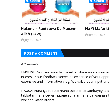
ADDINI
ADDINI
Hukuncin Rantsuwa Da Manzon
Na Yi Mafarki
Allah (SAW)
July 30, 2026
July 30, 2026
POST A COMMENT
0 Comments
ENGLISH: You are warmly invited to share your comments
interest. Your feedback serves as evidence of your appr
extensive and informative blog. We value your input a
HAUSA: Kuna iya rubuto mana tsokaci ko tambayoyi a 
tabbatar mana cewa mutane suna amfana da wannan ƙo
wannan kafar intanet.