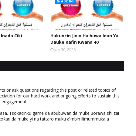
ADDINI
 Inada Ciki
Hukuncin Jinin Haihuwa Idan Ya
Dauke Kafin Kwana 40
July 30, 2026
 or ask questions regarding this post or related topics of
eciation for our hard work and ongoing efforts to sustain this
nd engagement.
ƙasa. Tsokacinku game da abubuwan da muke ɗorawa shi zai
ƙari da muke yi na tattaro muku ɗimbin ilimummuka a