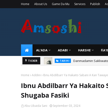
Home
About Us
Game Da Mu
Services
Publish
Ad
AL'ADA
ADABI
HARSHE
ƘA'
Danmadamin Sakkwato, 
TICKER
TARIHI
Home
Addini
Ibnu Abdilbarr Ya Hakaito Sabani A Kan Tawaye
Ibnu Abdilbarr Ya Hakaito
Shugaba Fasiki
Abu-Ubaida Sani
September 03, 2024