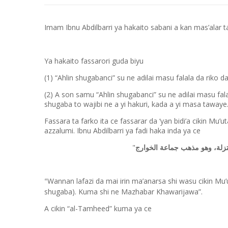
Imam Ibnu Abdilbarri ya hakaito sabani a kan mas’alar 
Ya hakaito fassarori guda biyu
(1) “Ahlin shugabanci” su ne adilai masu falala da riko da
(2) A son samu “Ahlin shugabanci” su ne adilai masu fal
shugaba to wajibi ne a yi hakuri, kada a yi masa tawaye
Fassara ta farko ita ce fassarar da ‘yan bidi’a cikin M
azzalumi. Ibnu Abdilbarri ya fadi haka inda ya ce
"
تزلة، وهو مذهب جماعة الخوارج
Wannan lafazi da mai irin ma’anarsa shi wasu cikin Mu
“
shugaba). Kuma shi ne Mazhabar Khawarijawa”.
A cikin “al-Tamheed” kuma ya ce