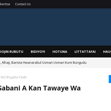
vertise
Contact Us
IDOJIN RUBUTU
BIDIYOYI
HOTUNA
LITTATTAFAI
HAU
Alhaji, Barista Hwanarabul Usman Usman Kure Bungudu
 Wa Shugaba Fasiki
 Sabani A Kan Tawaye Wa