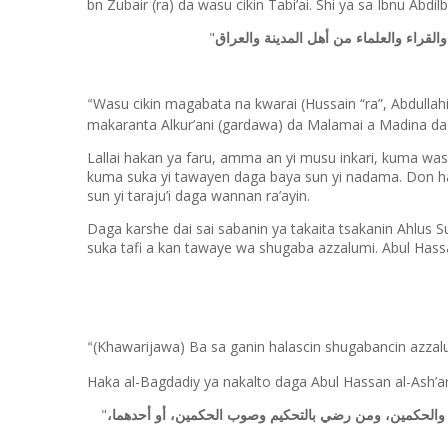
bn Zubair (ra) da wasu cikin Tabi’ai. Shi ya sa Ibnu Abdilb
"
لقراء والعلماء من أهل المدينة والعراق
Wasu cikin magabata na kwarai (Hussain “ra”, Abdullahi
“
makaranta Alkur’ani (gardawa) da Malamai a Madina da I
Lallai hakan ya faru, amma an yi musu inkari, kuma wa
kuma suka yi tawayen daga baya sun yi nadama. Don hak
sun yi taraju’i daga wannan ra’ayin.
Daga karshe dai sai sabanin ya takaita tsakanin Ahlus S
suka tafi a kan tawaye wa shugaba azzalumi. Abul Hass
(Khawarijawa) Ba sa ganin halascin shugabancin azzal
“
Haka al-Bagdadiy ya nakalto daga Abul Hassan al-Ash’ar
"
، والحكمين، ومن رضي بالتحكيم وصوب الحكمين، أو أحدهما