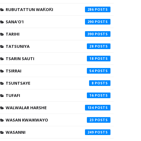
RUBUTATTUN WAƘOƘI
286
SANA'O'I
290
TARIHI
390
TATSUNIYA
28
TSARIN SAUTI
18
TSIRRAI
54
TSUNTSAYE
8
TUFAFI
16
WALWALAR HARSHE
134
WASAN KWAIKWAYO
23
WASANNI
249