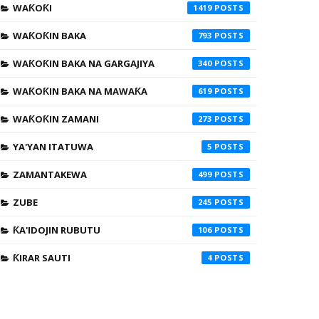
WAƘOƘI
1419
WAƘOƘIN BAKA
793
WAƘOƘIN BAKA NA GARGAJIYA
340
WAƘOƘIN BAKA NA MAWAƘA
619
WAƘOƘIN ZAMANI
273
YA'YAN ITATUWA
5
ZAMANTAKEWA
499
ZUBE
245
ƘA'IDOJIN RUBUTU
106
ƘIRAR SAUTI
4