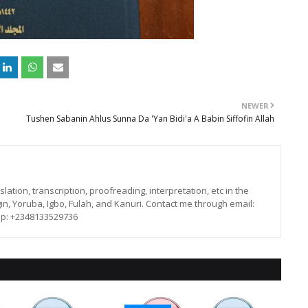
NEWER
Tushen Sabanin Ahlus Sunna Da 'Yan Bidi'a A Babin Siffofin Allah
lation, transcription, proofreading, interpretation, etc in the
in, Yoruba, Igbo, Fulah, and Kanuri. Contact me through email:
p: +2348133529736