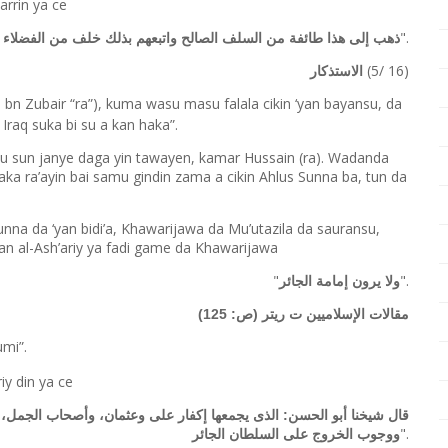
arrin ya ce
".
ذهب إلى هذا طائفة من السلف الصالح واتبعهم بذلك خلف من الفضلاء وا
(5/ 16)
الاستذكار
 bn Zubair “ra”), kuma wasu masu falala cikin ‘yan bayansu, da
raq suka bi su a kan haka”.
su sun janye daga yin tawayen, kamar Hussain (ra). Wadanda
a ra’ayin bai samu gindin zama a cikin Ahlus Sunna ba, tun da
unna da ‘yan bidi’a, Khawarijawa da Mu’utazila da sauransu,
an al-Ash’ariy ya fadi game da Khawarijawa
"
".
ولا يرون إمامة الجائر
مقالات الإسلاميين ت ريتر (ص: 125)
umi”.
iy din ya ce
قال شيخنا أبو الحسن: الذى يجمعها إكفار على وعثمان، وأصحاب الجمل،
".
ووجوب الخروج على السلطان الجائر