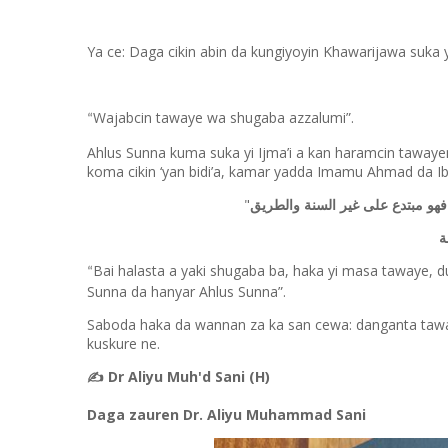
Ya ce: Daga cikin abin da kungiyoyin Khawarijawa suka y
Wajabcin tawaye wa shugaba azzalumi”.
“
Ahlus Sunna kuma suka yi Ijma’i a kan haramcin tawaye
koma cikin ‘yan bidi’a, kamar yadda Imamu Ahmad da I
"
فهو مبتدع على غير السنة والطريق
Bai halasta a yaki shugaba ba, haka yi masa tawaye, duk
“
Sunna da hanyar Ahlus Sunna”.
Saboda haka da wannan za ka san cewa: danganta taw
kuskure ne.
Dr Aliyu Muh'd Sani (H)
✍️
Daga zauren Dr. Aliyu Muhammad Sani