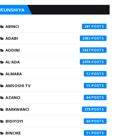
ƘUNSHIYA
ABINCI
241
ADABI
2082
ADDINI
2627
AL'ADA
2078
ALMARA
12
AMSOSHI TV
15
AZANCI
64
BARKWANCI
279
BIDIYOYI
60
BINCIKE
11