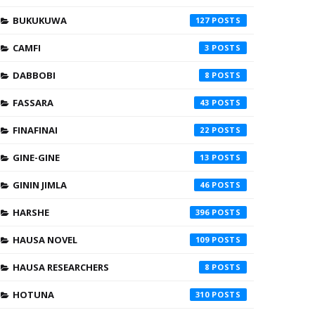
BUKUKUWA
127
CAMFI
3
DABBOBI
8
FASSARA
43
FINAFINAI
22
GINE-GINE
13
GININ JIMLA
46
HARSHE
396
HAUSA NOVEL
109
HAUSA RESEARCHERS
8
HOTUNA
310