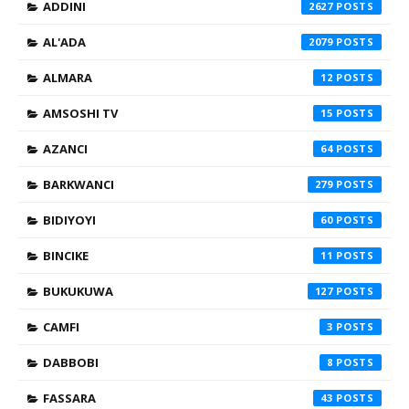
ADDINI
2627
AL'ADA
2079
ALMARA
12
AMSOSHI TV
15
AZANCI
64
BARKWANCI
279
BIDIYOYI
60
BINCIKE
11
BUKUKUWA
127
CAMFI
3
DABBOBI
8
FASSARA
43