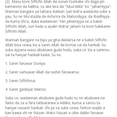
(2) Masu kore Siffofin Allah da sunan tsarkake shi daga yin
kamannni da halitta, su ake kira da "Mua'ddila" ko "Jahamiyya".
Wannan bangare ya tattara dukkan 'yan bidi'a wadanda suke a
yau. Su ne Mu'utazila da Asha'ira da Maturidiyya, da Ibadhiyya
da kuma Shi'a, duka wadannan 'Yan Jahamiyya ne a babin
Siffofin Allah, sun hadu a asalin Bidi'ar Jaham ta kore hakikanin
Siffofin Allah.
Wannan bangare na biyu ya gina Akidarsa ne a babin Siffofin
Allah bisa cewa; ba a sanin Allah da komai sai da hankali. Su
suka ayyana wasu abubuwa guda hudu, suka ce: ba a saninsu
sai ta hanyar hankali kadai. Su ne
1. Sanin faruwar Duniya.
2. Sanin samuwar Allah da rashin faruwarsa.
3. Sanin Siffofinsa.
4. Sanin gaskiyar Manzo.
Suka ce: wadannan abubuwa guda hudu su ne abubuwa na
farko da za a fara tabbatarwa a Addini, kuma a sansu ta
hanyar nazarin hankali. Shi ya sa suke cewa: farkon wajibi a
kan bawa shi ne Nazari. Wato Nazari a cikin dalilin faruwar