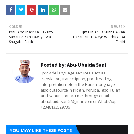
OLDER
NEWER
Ibnu Abdilbarr Ya Hakaito
Ijma'in Ahlus Sunna A Kan
Sabani A Kan Tawaye Wa
Haramcin Tawaye Wa Shugaba
Shugaba Fasiki
Fasiki
Posted by:
Abu-Ubaida Sani
I provide language services such as
translation, transcription, proofreading,
interpretation, etc in the Hausa language. I
also outsource in Pidgin, Yoruba, Igbo, Fulah,
and Kanuri. Contact me through email:
abuubaidasani5@gmail.com or WhatsApp:
+2348133529736
YOU MAY LIKE THESE POSTS