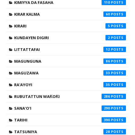
KIMIYYA DA FASAHA
110
KIRAR KALMA
60
KIRARI
5
KUNDAYEN DIGIRI
2
LITTATTAFAI
12
MAGUNGUNA
86
MAGUZAWA
33
RA'AYOYI
35
RUBUTATTUN WAƘOƘI
286
SANA'O'I
290
TARIHI
390
TATSUNIYA
28