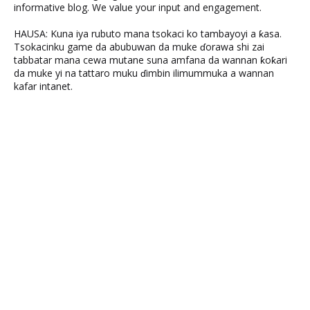
informative blog. We value your input and engagement.
HAUSA: Kuna iya rubuto mana tsokaci ko tambayoyi a ƙasa.
Tsokacinku game da abubuwan da muke ɗorawa shi zai
tabbatar mana cewa mutane suna amfana da wannan ƙoƙari
da muke yi na tattaro muku ɗimbin ilimummuka a wannan
kafar intanet.