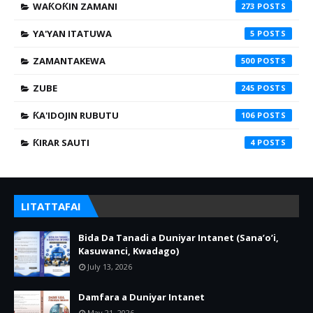
WAƘOƘIN ZAMANI
273
YA'YAN ITATUWA
5
ZAMANTAKEWA
500
ZUBE
245
ƘA'IDOJIN RUBUTU
106
ƘIRAR SAUTI
4
LITATTAFAI
Bida Da Tanadi a Duniyar Intanet (Sana’o’i,
Kasuwanci, Kwadago)
July 13, 2026
Damfara a Duniyar Intanet
May 21, 2026