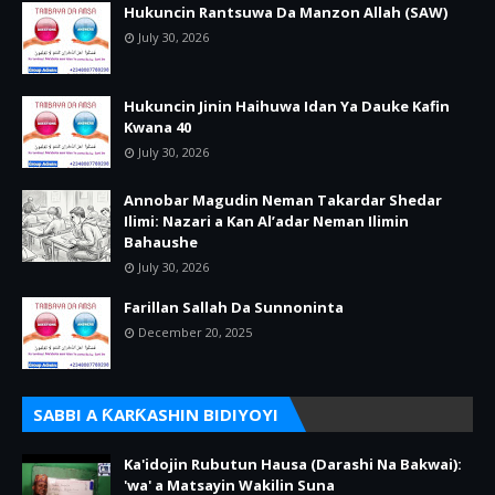
Hukuncin Rantsuwa Da Manzon Allah (SAW)
July 30, 2026
Hukuncin Jinin Haihuwa Idan Ya Dauke Kafin
Kwana 40
July 30, 2026
Annobar Magudin Neman Takardar Shedar
Ilimi: Nazari a Kan Al’adar Neman Ilimin
Bahaushe
July 30, 2026
Farillan Sallah Da Sunnoninta
December 20, 2025
SABBI A ƘARƘASHIN BIDIYOYI
Ka'idojin Rubutun Hausa (Darashi Na Bakwai):
'wa' a Matsayin Wakilin Suna