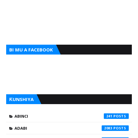
BI MU A FACEBOOK
ƘUNSHIYA
ABINCI
241
ADABI
2083