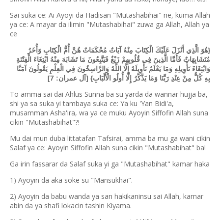
Sai suka ce: Ai Ayoyi da Hadisan "Mutashabihai" ne, kuma Allah
ya ce: A mayar da ilimin "Mutashabihai" zuwa ga Allah, Allah ya
ce
{هُوَ الَّذِي أَنْزَلَ عَلَيْكَ الْكِتَابَ مِنْهُ آيَاتٌ مُحْكَمَاتٌ هُنَّ أُمُّ الْكِتَابِ وَأُخَرُ
مُتَشَابِهَاتٌ فَأَمَّا الَّذِينَ فِي قُلُوبِهِمْ زَيْغٌ فَيَتَّبِعُونَ مَا تَشَابَهَ مِنْهُ ابْتِغَاءَ الْفِتْنَةِ
وَابْتِغَاءَ تَأْوِيلِهِ وَمَا يَعْلَمُ تَأْوِيلَهُ إِلَّا اللَّهُ وَالرَّاسِخُونَ فِي الْعِلْمِ يَقُولُونَ آمَنَّا
بِهِ كُلٌّ مِنْ عِنْدِ رَبِّنَا وَمَا يَذَّكَّرُ إِلَّا أُولُو الْأَلْبَابِ} [آل عمران: 7]
To amma sai dai Ahlus Sunna ba su yarda da wannar hujja ba,
shi ya sa suka yi tambaya suka ce: Ya ku 'Yan Bidi'a,
musamman Asha'ira, wa ya ce muku Ayoyin Siffofin Allah suna
cikin "Mutashabihat"?!
Mu dai mun duba littatafan Tafsirai, amma ba mu ga wani cikin
Salaf ya ce: Ayoyin Siffofin Allah suna cikin "Mutashabihat" ba!
Ga irin fassarar da Salaf suka yi ga "Mutashabihat" kamar haka
1) Ayoyin da aka soke su "Mansukhai".
2) Ayoyin da babu wanda ya san hakikaninsu sai Allah, kamar
abin da ya shafi lokacin tashin Kiyama.