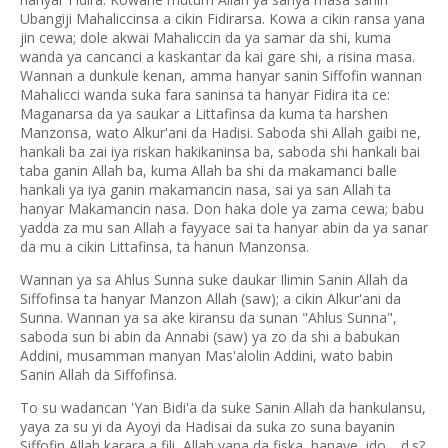
Ubangiji Mahaliccinsa a cikin Fidirarsa. Kowa a cikin ransa yana
jin cewa; dole akwai Mahaliccin da ya samar da shi, kuma
wanda ya cancanci a kaskantar da kai gare shi, a risina masa.
Wannan a dunkule kenan, amma hanyar sanin Siffofin wannan
Mahalicci wanda suka fara saninsa ta hanyar Fidira ita ce:
Maganarsa da ya saukar a Littafinsa da kuma ta harshen
Manzonsa, wato Alkur'ani da Hadisi. Saboda shi Allah gaibi ne,
hankali ba zai iya riskan hakikaninsa ba, saboda shi hankali bai
taba ganin Allah ba, kuma Allah ba shi da makamanci balle
hankali ya iya ganin makamancin nasa, sai ya san Allah ta
hanyar Makamancin nasa. Don haka dole ya zama cewa; babu
yadda za mu san Allah a fayyace sai ta hanyar abin da ya sanar
da mu a cikin Littafinsa, ta hanun Manzonsa.
Wannan ya sa Ahlus Sunna suke daukar Ilimin Sanin Allah da
Siffofinsa ta hanyar Manzon Allah (saw); a cikin Alkur'ani da
Sunna. Wannan ya sa ake kiransu da sunan "Ahlus Sunna",
saboda sun bi abin da Annabi (saw) ya zo da shi a babukan
Addini, musamman manyan Mas'alolin Addini, wato babin
Sanin Allah da Siffofinsa.
To su wadancan 'Yan Bidi'a da suke Sanin Allah da hankulansu,
yaya za su yi da Ayoyi da Hadisai da suka zo suna bayanin
Siffofin Allah karara a fili, Allah yana da fiska, hanaye, ido… d.s?