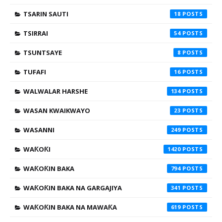
TSARIN SAUTI
18
TSIRRAI
54
TSUNTSAYE
8
TUFAFI
16
WALWALAR HARSHE
134
WASAN KWAIKWAYO
23
WASANNI
249
WAƘOƘI
1420
WAƘOƘIN BAKA
794
WAƘOƘIN BAKA NA GARGAJIYA
341
WAƘOƘIN BAKA NA MAWAƘA
619