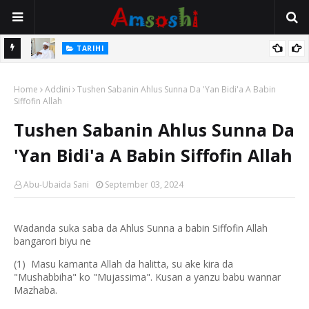
Na Mata
TARIHI
Sarkin Gummi Na Sha Biyar: Sarkin Mafaran Gummi Justice Lawal
Home
Hassan
Addini
Tushen Sabanin Ahlus Sunna Da 'Yan Bidi'a A Babin
Siffofin Allah
Tushen Sabanin Ahlus Sunna Da
'Yan Bidi'a A Babin Siffofin Allah
Abu-Ubaida Sani
September 03, 2024
Wadanda suka saba da Ahlus Sunna a babin Siffofin Allah
bangarori biyu ne
(1) Masu kamanta Allah da halitta, su ake kira da
"Mushabbiha" ko "Mujassima". Kusan a yanzu babu wannar
Mazhaba.