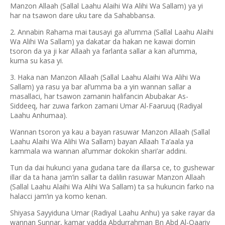
Manzon Allaah (Sallal Laahu Alaihi Wa Alihi Wa Sallam) ya yi
har na tsawon dare uku tare da Sahabbansa.
2. Annabin Rahama mai tausayi ga al’umma (Sallal Laahu Alaihi
Wa Alihi Wa Sallam) ya dakatar da hakan ne kawai domin
tsoron da ya ji kar Allaah ya farlanta sallar a kan al’umma,
kuma su kasa yi.
3. Haka nan Manzon Allaah (Sallal Laahu Alaihi Wa Alihi Wa
Sallam) ya rasu ya bar al’umma ba a yin wannan sallar a
masallaci, har tsawon zamanin halifancin Abubakar As-
Siddeeq, har zuwa farkon zamani Umar Al-Faaruuq (Radiyal
Laahu Anhumaa).
Wannan tsoron ya kau a bayan rasuwar Manzon Allaah (Sallal
Laahu Alaihi Wa Alihi Wa Sallam) bayan Allaah Ta’aala ya
kammala wa wannan al’ummar dokokin shari’ar addini.
Tun da dai hukunci yana gudana tare da illarsa ce, to gushewar
illar da ta hana jam’in sallar ta dalilin rasuwar Manzon Allaah
(Sallal Laahu Alaihi Wa Alihi Wa Sallam) ta sa hukuncin farko na
halacci jam’in ya komo kenan.
Shiyasa Sayyiduna Umar (Radiyal Laahu Anhu) ya sake rayar da
wannan Sunnar, kamar yadda Abdurrahman Bn Abd Al-Qaariy