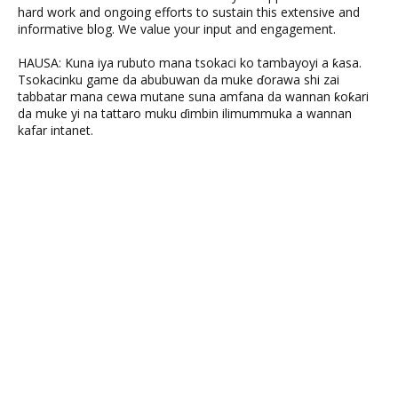
hard work and ongoing efforts to sustain this extensive and
informative blog. We value your input and engagement.
HAUSA: Kuna iya rubuto mana tsokaci ko tambayoyi a ƙasa.
Tsokacinku game da abubuwan da muke ɗorawa shi zai
tabbatar mana cewa mutane suna amfana da wannan ƙoƙari
da muke yi na tattaro muku ɗimbin ilimummuka a wannan
kafar intanet.