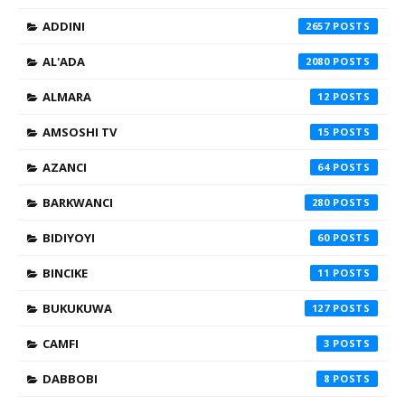
ADDINI
2657
AL'ADA
2080
ALMARA
12
AMSOSHI TV
15
AZANCI
64
BARKWANCI
280
BIDIYOYI
60
BINCIKE
11
BUKUKUWA
127
CAMFI
3
DABBOBI
8