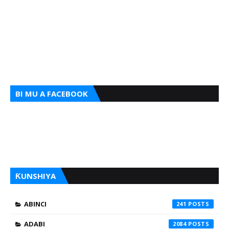
BI MU A FACEBOOK
ƘUNSHIYA
ABINCI
241
ADABI
2084