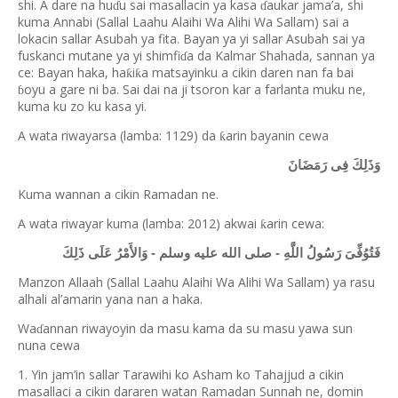
shi. A dare na hu
u sai masallacin ya kasa
aukar jama’a, shi
ɗ
ɗ
kuma Annabi (Sallal Laahu Alaihi Wa Alihi Wa Sallam) sai a
lokacin sallar Asubah ya fita. Bayan ya yi sallar Asubah sai ya
fuskanci mutane ya yi shimfi
a da Kalmar Shahada, sannan ya
ɗ
ce: Bayan haka, ha
i
a matsayinku a cikin daren nan fa bai
ƙ
ƙ
oyu a gare ni ba. Sai dai na ji tsoron kar a farlanta muku ne,
ɓ
kuma ku zo ku kasa yi.
A wata riwayarsa (lamba: 1129) da
arin bayanin cewa
ƙ
وَذَلِكَ فِى رَمَضَانَ
Kuma wannan a cikin Ramadan ne.
A wata riwayar kuma (lamba: 2012) akwai
arin cewa:
ƙ
فَتُوُفِّىَ رَسُولُ اللَّهِ - صلى الله عليه وسلم - وَالأَمْرُ عَلَى ذَلِكَ
Manzon Allaah (Sallal Laahu Alaihi Wa Alihi Wa Sallam) ya rasu
alhali al’amarin yana nan a haka.
Wa
annan riwayoyin da masu kama da su masu yawa sun
ɗ
nuna cewa
1. Yin jam’in sallar Tarawihi ko Asham ko Tahajjud a cikin
masallaci a cikin dararen watan Ramadan Sunnah ne, domin