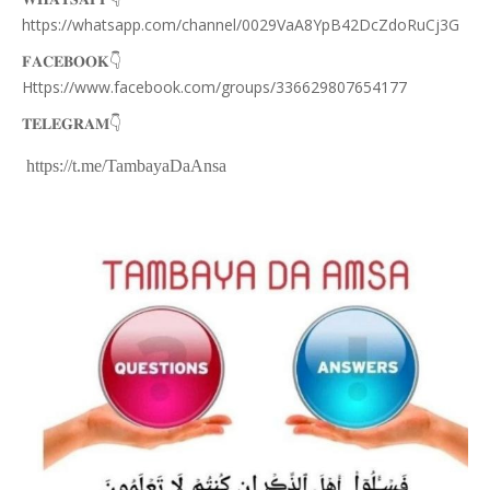
https://whatsapp.com/channel/0029VaA8YpB42DcZdoRuCj3G
👇
𝐅𝐀𝐂𝐄𝐁𝐎𝐎𝐊
Https://www.facebook.com/groups/336629807654177
👇
𝐓𝐄𝐋𝐄𝐆𝐑𝐀𝐌
https://t.me/TambayaDaAnsa