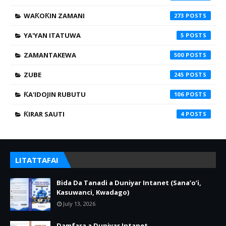
WAƘOƘIN ZAMANI
273
YA'YAN ITATUWA
5
ZAMANTAKEWA
500
ZUBE
245
ƘA'IDOJIN RUBUTU
106
ƘIRAR SAUTI
4
LITATTAFAI
Bida Da Tanadi a Duniyar Intanet (Sana’o’i,
Kasuwanci, Kwadago)
July 13, 2026
Damfara a Duniyar Intanet