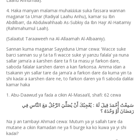
Laahu Anhumaa).
4. Haka manyan malamai muha
i
ai suka fassara wannan
ƙƙ
ƙ
maganar ta Umar (Radiyal Laahu Anhu), kamar su Ibn
Abdilbarr, da Abdulwahhaab As-Subkiy da Ibn Hajr Al-Haitamiy
(Rahimahumul Laah).
(Salaatut Taraaweeh na Al-Allaamah Al-Albaaniy).
Sannan kuma maganar Sayyiduna Umar cewa: ‘Wacce suke
barci sannan su yi ta ta fi wacce suke yi yanzu falala’ ya nuna
sallar jama’a a
arshen dare ta fi ta masu yi farkon dare,
ƙ
saboda falalar
arshen daren a kan farkonsa. Amma idan a
ƙ
tsakanin yin sallar tare da jama’a a farkon dare da kuma yin ta
shi ka
ai a
arshen dare ne, to farkon daren ya fi saboda dalilai
ƙ
ɗ
kamar haka
1. Abu-Daawud ya fa
a a cikin Al-Masaa’il, shafi: 62 cewa
ɗ
سَمِعْتُ أَحْمَدَ قِيلَ لَهُ : يُعْجِبُكَ أَنْ يُصَلِّيَ الرَّجُلُ مَعَ النَّاسِ فِي
رَمَضَانَ أَوْ وَحْدَهُ ؟
Na ji an tambayi Ahmad cewa: Mutum ya yi sallah tare da
mutane a cikin Ramadan ne ya fi burge ka ko kuwa ya yi shi
ka
ai?
ɗ