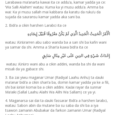
Larabawa ma’anarta kawai ita ce addu’a, kamar yadda ya ce:
‘Wa Salli Alaihim’ watau: Kuma ka yi musu addu’a. Amma ba
wai: Ka yi musu sallah mai kabbara da karatu da ruku’u da
sujada da sauransu kamar yadda aka sani ba.
2. Bidi’a a cikin harshen Larabci ita ce
الْأَمْرُ الْحَدِيثُ الْجَدِيدُ الَّذِي لَمْ يَكُنْ مَعْرُوفًا قُبَيْلَ إِيجَادِهِ
watau:
ir
irarren abu sabo wanda ba a san shi ba kafin wani
Ƙ
ƙ
ya samar da shi. Amma a Shari’a kuwa bidi’a ita ce
إِحْدَاثُ شَيْءٍ فِي الدِينِ عَلَى غَيْرِ مِثَالٍ سَابِقٍ
watau:
ir
iro wani abu a cikin addini, wanda ba shi da wani
Ƙ
ƙ
misali da ya gabace shi.
3. Ba zai yiwu maganar Umar (Radiyal Laahu Anhu) ta
auki
ɗ
ma’anar bidi’a a cikin shari’a ba, domin kamar yadda ya ke a fili,
shi bai
ir
iri komai ba a cikin addini. Ka
ai rayar da sunnar
ƙ
ƙ
ɗ
Ma’aiki (Sallal Laahu Alaihi Wa Alihi Wa Sallam) ce ya yi.
4. Maganarsa sai dai ta
auki fassarar Bidi’a a harshen larabci,
ɗ
watau: Sabon abin da mutane ba su saba da shi ba a iya
tsawon zamanin Abubakar da farkon zamanin Umar (Radiyal