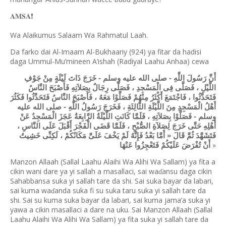
❗️
𝐀𝐌𝐒𝐀
Wa Alaikumus Salaam Wa Rahmatul Laah.
Da farko dai Al-Imaam Al-Bukhaariy (924) ya fitar da hadisi
daga Ummul-Mu’mineen A’ishah (Radiyal Laahu Anhaa) cewa
أَنَّ رَسُولَ اللَّهِ - صلى الله عليه وسلم - خَرَجَ ذَاتَ لَيْلَةٍ مِنْ جَوْفِ
اللَّيْلِ ، فَصَلَّى فِى الْمَسْجِدِ ، فَصَلَّى رِجَالٌ بِصَلاَتِهِ فَأَصْبَحَ النَّاسُ
فَتَحَدَّثُوا ، فَاجْتَمَعَ أَكْثَرُ مِنْهُمْ فَصَلَّوْا مَعَهُ ، فَأَصْبَحَ النَّاسُ فَتَحَدَّثُوا فَكَثُرَ
أَهْلُ الْمَسْجِدِ مِنَ اللَّيْلَةِ الثَّالِثَةِ ، فَخَرَجَ رَسُولُ اللَّهِ - صلى الله عليه
وسلم - فَصَلَّوْا بِصَلاَتِهِ ، فَلَمَّا كَانَتِ اللَّيْلَةُ الرَّابِعَةُ عَجَزَ الْمَسْجِدُ عَنْ
أَهْلِهِ حَتَّى خَرَجَ لِصَلاَةِ الصُّبْحِ ، فَلَمَّا قَضَى الْفَجْرَ أَقْبَلَ عَلَى النَّاسِ ،
فَتَشَهَّدَ ثُمَّ قَالَ « أَمَّا بَعْدُ فَإِنَّهُ لَمْ يَخْفَ عَلَىَّ مَكَانُكُمْ ، لَكِنِّى خَشِيتُ
»
أَنْ تُفْرَضَ عَلَيْكُمْ فَتَعْجِزُوا عَنْهَا
Manzon Allaah (Sallal Laahu Alaihi Wa Alihi Wa Sallam) ya fita a
cikin wani dare ya yi sallah a masallaci, sai wa
ansu daga cikin
ɗ
Sahabbansa suka yi sallah tare da shi. Sai suka bayar da labari,
sai kuma wa
anda suka fi su suka taru suka yi sallah tare da
ɗ
shi. Sai su kuma suka bayar da labari, sai kuma jama’a suka yi
yawa a cikin masallaci a dare na uku. Sai Manzon Allaah (Sallal
Laahu Alaihi Wa Alihi Wa Sallam) ya fita suka yi sallah tare da