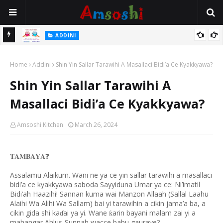
 Gudu
ADDINI
Na Yi Mafarki Ana Bikina, Kafin A Daura Aure Sai Na Farka
Home
Addini
Shin Yin Sallar Tarawihi A Masallaci Bidi’a Ce Kyakkyawa?
Shin Yin Sallar Tarawihi A
Masallaci Bidi’a Ce Kyakkyawa?
Amsoshi Kitchen
March 26, 2024
❓
𝐓𝐀𝐌𝐁𝐀𝐘𝐀
Assalamu Alaikum. Wani ne ya ce yin sallar tarawihi a masallaci
bidi’a ce kyakkyawa saboda Sayyiduna Umar ya ce: Ni’imatil
Bidi’ah Haazihi! Sannan kuma wai Manzon Allaah (Sallal Laahu
Alaihi Wa Alihi Wa Sallam) bai yi tarawihin a cikin jama’a ba, a
cikin gida shi ka
ai ya yi. Wane
arin bayani malam zai yi a
ƙ
ɗ
mahangar Ahlus-Sunnah wacce babu gauraye?