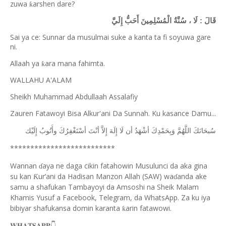
zuwa
arshen dare?
ƙ
قَالَ : لَا ، سُنَّةُ الْمُسْلِمِينَ أَحَبُّ إِلَيَّ
Sai ya ce: Sunnar da musulmai suke a kanta ta fi soyuwa gare
ni.
Allaah ya
ara mana fahimta.
ƙ
WALLAHU A'ALAM
Sheikh Muhammad Abdullaah Assalafiy
Zauren Fatawoyi Bisa Alkur'ani Da Sunnah. Ku kasance Damu...
ﺳُﺒﺤَﺎﻧَﻚَ
ﺍﻟﻠَّﻬُﻢَّ
ﻭَﺑِﺤَﻤْﺪِﻙَ
ﺃﺷْﻬَﺪُ
ﺃﻥ
ﻟَﺎ
ﺇِﻟَﻪَ
ﺇِﻻَّ
ﺃﻧْﺖَ
ﺃﺳْﺘَﻐْﻔِﺮُﻙَ
ﻭﺃَﺗُﻮﺏُ
ﺇِﻟَﻴْﻚ
**************************
Wannan
aya ne daga cikin fatahowin Musulunci da aka gina
ɗ
su kan
ur’ani da Hadisan Manzon Allah (SAW) wa
anda ake
Ƙ
ɗ
samu a shafukan Tambayoyi da Amsoshi na Sheik Malam
Khamis Yusuf a Facebook, Telegram, da WhatsApp. Za ku iya
bibiyar shafukansa domin karanta
arin fatawowi.
ƙ
👇
𝐖𝐇𝐀𝐓𝐒𝐀𝐏𝐏