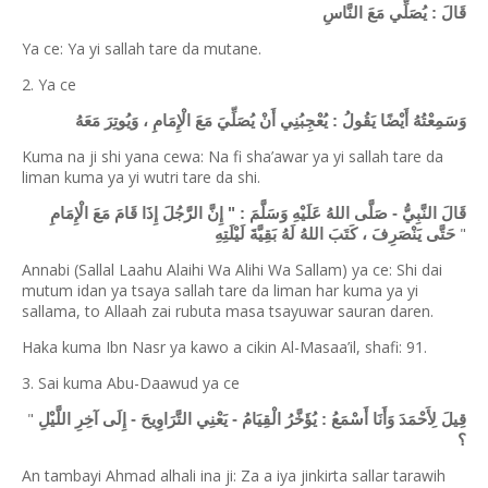
قَالَ : يُصَلِّي مَعَ النَّاسِ
Ya ce: Ya yi sallah tare da mutane.
2. Ya ce
وَسَمِعْتُهُ أَيْضًا يَقُولُ : يُعْجِبُنِي أَنْ يُصَلِّيَ مَعَ الْإِمَامِ ، وَيُوتِرَ مَعَهُ
Kuma na ji shi yana cewa: Na fi sha’awar ya yi sallah tare da
liman kuma ya yi wutri tare da shi.
قَالَ النَّبِيُّ - صَلَّى اللهُ عَلَيْهِ وَسَلَّمَ : " إِنَّ الرَّجُلَ إِذَا قَامَ مَعَ الْإِمَامِ
"
حَتَّى يَنْصَرِفَ ، كَتَبَ اللهُ لَهُ بَقِيَّةَ لَيْلَتِهِ
Annabi (Sallal Laahu Alaihi Wa Alihi Wa Sallam) ya ce: Shi dai
mutum idan ya tsaya sallah tare da liman har kuma ya yi
sallama, to Allaah zai rubuta masa tsayuwar sauran daren.
Haka kuma Ibn Nasr ya kawo a cikin Al-Masaa’il, shafi: 91.
3. Sai kuma Abu-Daawud ya ce
"
قِيلَ لِأَحْمَدَ وَأَنَا أَسْمَعُ : يُؤَخَّرُ الْقِيَامُ - يَعْنِي التَّرَاوِيحَ - إِلَى آخِرِ اللَّيْلِ
؟
An tambayi Ahmad alhali ina ji: Za a iya jinkirta sallar tarawih