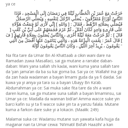
ya ce
خَرَجْتُ مَعَ عُمَرَ بْنِ الْخَطَّابِ لَيْلَةً فِي رَمَضَانَ إِلَى الْمَسْجِدِ ، فَإِذَا
النَّاسُ أَوْزَاعٌ مُتَفَرِّقُونَ ، يُصَلِّي الرَّجُلُ لِنَفْسِهِ ، وَيُصَلِّي الرّضجُلُ
فَيُصَلِّي بِصَلَاتِهِ الرَّهْطُ ، فَقَالَ : [ وَاللهِ ] إِنِّي لَأَرَى لَوْ جَمَعْتُ هَؤُلَاءِ
عَلَى قَارِىءٍ وَاحِدٍ لَكَانَ أَمْثَلَ ، ثُمَّ عَزَمَ فَجَمَعَهُمْ عَلَى أُبَيِّ بْنِ كَعْبٍ [
قَالَ ] : ثُمَّ خَرَجْتُ مَعَهُ لَيْلَةً أُخْرَى ، وَالنَّاسُ يُصَلُّونَ بِصَلَاةِ قَارِئِهِمْ [ فَ
] قَالَ عُمَرُ : نِعْمَتِ الْبِدْعَةُ هَذِهِ ، وَالَّتِي يَنَامُونَ عَنْهَا أَفْضَلُ مِنَ الَّتِي
"
يَقُومُونَ ، يُرِيدُ آخِرَ اللَّيْلِ ، وَكَانَ النَّاسُ يَقُومُونَ أَوَّلَهُ
Na fita tare da Umar Bn Al-Khattaab a cikin wani dare na
Ramadan zuwa Masallaci, sai ga mutane a rarrabe daban-
daban: Wani yana sallah shi ka
ai, wani kuma yana sallah tare
ɗ
da ’yan jama’an da ba su kai goma ba. Sai ya ce: Wallahi! Ina ga
da zan ha
a wa
annan a bayan limami guda da ya fi daidai. Sai
ɗ
ɗ
kuwa ya yi aniya ya tara su a bayan Ubayy Bn Ka’ab.
Abdurrahman ya ce: Sai muka sake fita tare da shi a wani
daren kuma, sai ga mutane suna sallah a bayan limaminsu, sai
Umar ya ce: Madalla da wannan bidi’ar! Amma wacce suke yin
barci kafin su yi ta fi wacce suke yin ta a yanzu falala. Mutane
kuma a farkon dare suke yi a lokacin. (Maalik: 249)
Malamai suka ce: Wa
ansu mutane sun yawaita kafa hujja da
ɗ
maganar nan ta Umar cewa: ‘Ni’imatil Bid’ah Haazihi’ a kan