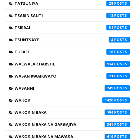
TATSUNIYA
28
TSARIN SAUTI
18
TSIRRAI
54
TSUNTSAYE
8
TUFAFI
16
WALWALAR HARSHE
134
WASAN KWAIKWAYO
23
WASANNI
249
WAƘOƘI
1420
WAƘOƘIN BAKA
794
WAƘOƘIN BAKA NA GARGAJIYA
341
WAƘOƘIN BAKA NA MAWAƘA
619