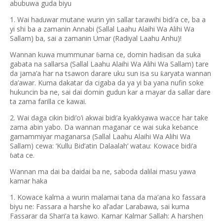
abubuwa guda biyu
1. Wai ha
uwar mutane wurin yin sallar tarawihi bidi’a ce, ba a
ɗ
yi shi ba a zamanin Annabi (Sallal Laahu Alaihi Wa Alihi Wa
Sallam) ba, sai a zamanin Umar (Radiyal Laahu Anhu)!
Wannan kuwa mummunar
arna ce, domin hadisan da suka
ɓ
gabata na sallarsa (Sallal Laahu Alaihi Wa Alihi Wa Sallam) tare
da jama’a har na tsawon darare uku sun isa su
aryata wannan
ƙ
da’awar. Kuma dakatar da cigaba da ya yi ba yana nufin soke
hukuncin ba ne, sai dai domin gudun kar a mayar da sallar dare
ta zama farilla ce kawai.
2. Wai daga cikin bidi’o’i akwai bidi’a kyakkyawa wacce har take
zama abin yabo. Da wannan maganar ce wai suka ke
ance
ɓ
gamammiyar maganarsa (Sallal Laahu Alaihi Wa Alihi Wa
Sallam) cewa: ‘Kullu Bid’atin Dalaalah’ watau: Kowace bidi’a
ata ce.
ɓ
Wannan ma dai ba daidai ba ne, saboda dalilai masu yawa
kamar haka
1. Kowace kalma a wurin malamai tana da ma’ana ko fassara
biyu ne: Fassara a harshe ko al’adar Larabawa, sai kuma
Fassarar da Shari’a ta kawo. Kamar Kalmar Sallah: A harshen