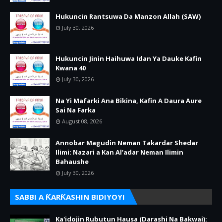
Hukuncin Rantsuwa Da Manzon Allah (SAW)
July 30, 2026
Hukuncin Jinin Haihuwa Idan Ya Dauke Kafin
Kwana 40
July 30, 2026
Na Yi Mafarki Ana Bikina, Kafin A Daura Aure
Sai Na Farka
August 08, 2026
Annobar Magudin Neman Takardar Shedar
Ilimi: Nazari a Kan Al’adar Neman Ilimin
Bahaushe
July 30, 2026
SABBI A ƘARƘASHIN BIDIYOYI
Ka'idojin Rubutun Hausa (Darashi Na Bakwai):