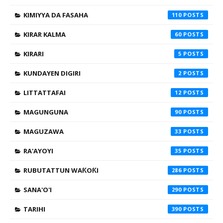
KIMIYYA DA FASAHA
110
KIRAR KALMA
60
KIRARI
5
KUNDAYEN DIGIRI
2
LITTATTAFAI
12
MAGUNGUNA
90
MAGUZAWA
33
RA'AYOYI
35
RUBUTATTUN WAƘOƘI
286
SANA'O'I
290
TARIHI
390