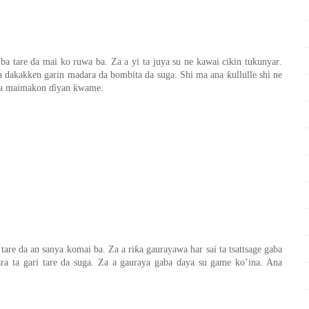
ba tare da mai ko ruwa ba. Za a yi ta juya su ne kawai cikin tukunya
r
.
ƙ
 wa dakakken garin madara da bombita da suga. Shi ma ana
ullulle shi ne
ƙ
a a maimakon
ɗ
iyan
wame.
ƙ
tare da an sanya komai ba. Za a ri
a gaurayawa har sai ta tsattsage gaba
ara
t
a gari
tare da suga. Za a gauraya gaba
ɗ
aya su game ko’ina. Ana