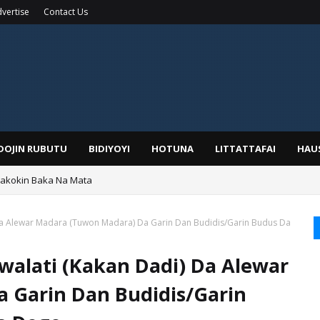
vertise
Contact Us
IDOJIN RUBUTU
BIDIYOYI
HOTUNA
LITTATTAFAI
HAU
Wakokin Baka Na Mata
yar: Sarkin Mafaran Gummi Justice Lawal Hassan
Da Alewar Madara (Tuwon Madara) Da Garin Dan Budidis/Garin Budus Da
alati (Kakan Dadi) Da Alewar
 Garin Dan Budidis/Garin