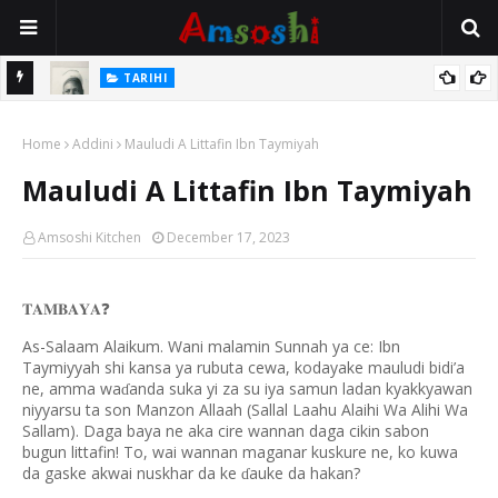
TARIHI
e Lawal
Danmadamin Sakkwato, Alhaji, Barista Hwanarabul Usman
Home
Usman Kure Bungudu
Addini
Mauludi A Littafin Ibn Taymiyah
Mauludi A Littafin Ibn Taymiyah
Amsoshi Kitchen
December 17, 2023
𝐓𝐀𝐌𝐁𝐀𝐘𝐀
❓
As-Salaam Alaikum. Wani malamin Sunnah ya ce: Ibn
Taymiyyah shi kansa ya rubuta cewa, kodayake mauludi bidi’a
ne, amma wa
anda suka yi za su iya samun ladan kyakkyawan
ɗ
niyyarsu ta son Manzon Allaah (Sallal Laahu Alaihi Wa Alihi Wa
Sallam). Daga baya ne aka cire wannan daga cikin sabon
bugun littafin! To, wai wannan maganar kuskure ne, ko kuwa
da gaske akwai nuskhar da ke
auke da hakan?
ɗ