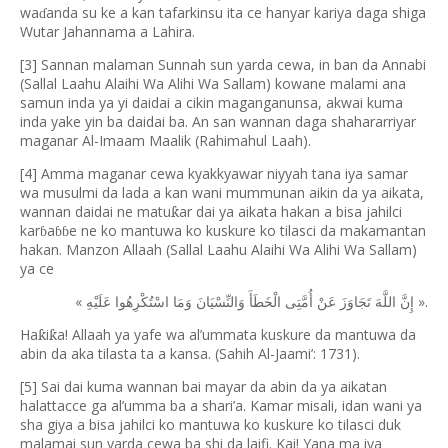
wa
anda su ke a kan tafarkinsu ita ce hanyar kariya daga shiga
ɗ
Wutar Jahannama a Lahira.
[3] Sannan malaman Sunnah sun yarda cewa, in ban da Annabi
(Sallal Laahu Alaihi Wa Alihi Wa Sallam) kowane malami ana
samun inda ya yi daidai a cikin maganganunsa, akwai kuma
inda yake yin ba daidai ba. An san wannan daga shahararriyar
maganar Al-Imaam Maalik (Rahimahul Laah).
[4] Amma maganar cewa kyakkyawar niyyah tana iya samar
wa musulmi da lada a kan wani mummunan aikin da ya aikata,
wannan daidai ne matu
ar dai ya aikata hakan a bisa jahilci
ƙ
kar
a
e ne ko mantuwa ko kuskure ko tilasci da makamantan
ɓ
ɓɓ
hakan. Manzon Allaah (Sallal Laahu Alaihi Wa Alihi Wa Sallam)
ya ce
«
».
إِنَّ
اللَّهَ
تَجَاوَزَ
عَنْ
أُمَّتِى
الْخَطَأَ
وَالنِّسْيَانَ
وَمَا
اسْتُكْرِهُوا
عَلَيْهِ
Ha
i
a! Allaah ya yafe wa al
’
ummata kuskure da mantuwa da
ƙ
ƙ
abin da aka tilasta ta a kansa. (Sahih Al-Jaami
’
: 1731).
[5] Sai dai kuma wannan bai mayar da abin da ya aikatan
halattacce ga al’umma ba a shari’a. Kamar misali, idan wani ya
sha giya a bisa jahilci ko mantuwa ko kuskure ko tilasci duk
malamai sun yarda cewa ba shi da laifi. Kai! Yana ma iya