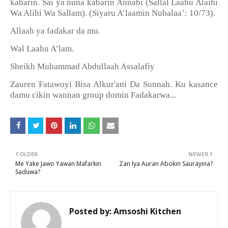
ƙ
ƙ
abarin. Sai ya nuna
abarin Annabi (Sallal Laahu Alaihi
Wa Alihi Wa Sallam). (Siyaru A
’
laamin Nubalaa
’
: 10/73).
Allaah ya fa
ɗ
akar da mu.
Wal Laahu A’lam.
Sheikh Muhammad Abdullaah Assalafiy
Zauren Fatawoyi Bisa Alkur'ani Da Sunnah. Ku kasance
damu cikin wannan group domin Fadakarwa...
OLDER
NEWER
Me Yake Jawo Yawan Mafarkin
Zan Iya Auran Abokin Saurayina?
Saduwa?
Posted by:
Amsoshi Kitchen