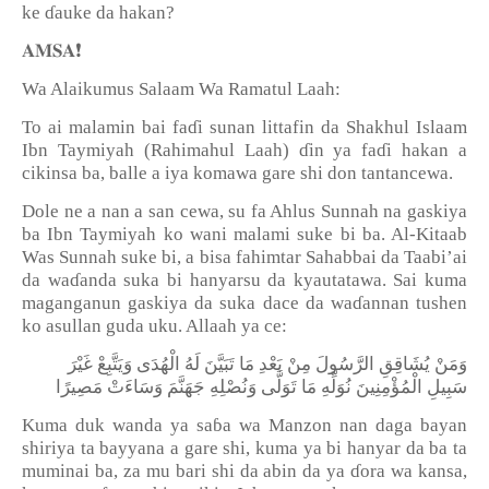
ke
ɗ
auke da hakan?
❗️
𝐀𝐌𝐒𝐀
Wa Alaikumus Salaam Wa Ramatul Laah:
To ai malamin bai fa
ɗ
i sunan littafin da Shakhul Islaam
Ibn Taymiyah (Rahimahul Laah)
ɗ
in ya fa
ɗ
i hakan a
cikinsa ba, balle a iya komawa gare shi don tantancewa.
Dole ne a nan a san cewa, su fa Ahlus Sunnah na gaskiya
ba Ibn Taymiyah ko wani malami suke bi ba. Al-Kitaab
Was Sunnah suke bi, a bisa fahimtar Sahabbai da Taabi’ai
da wa
ɗ
anda suka bi hanyarsu da kyautatawa. Sai kuma
maganganun gaskiya da suka dace da wa
ɗ
annan tushen
ko asullan guda uku. Allaah ya ce:
وَمَنْ
يُشَاقِقِ
الرَّسُولَ
مِنْ
بَعْدِ
مَا
تَبَيَّنَ
لَهُ
الْهُدَى
وَيَتَّبِعْ
غَيْرَ
سَبِيلِ
الْمُؤْمِنِينَ
نُوَلِّهِ
مَا
تَوَلَّى
وَنُصْلِهِ
جَهَنَّمَ
وَسَاءَتْ
مَصِيرًا
Kuma duk wanda ya sa
ɓ
a wa Manzon nan daga bayan
shiriya ta bayyana a gare shi, kuma ya bi hanyar da ba ta
muminai ba, za mu bari shi da abin da ya
ɗ
ora wa kansa,