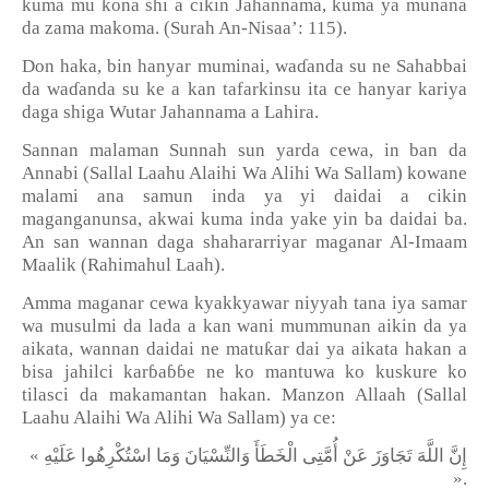
ƙ
kuma mu
ona shi a cikin Jahannama, kuma ya munana
da zama makoma. (Surah An-Nisaa
’
: 115).
Don haka, bin hanyar muminai, wa
ɗ
anda su ne Sahabbai
da wa
ɗ
anda su ke a kan tafarkinsu ita ce hanyar kariya
daga shiga Wutar Jahannama a Lahira.
Sannan malaman Sunnah sun yarda cewa, in ban da
Annabi (Sallal Laahu Alaihi Wa Alihi Wa Sallam) kowane
malami ana samun inda ya yi daidai a cikin
maganganunsa, akwai kuma inda yake yin ba daidai ba.
An san wannan daga shahararriyar maganar Al-Imaam
Maalik (Rahimahul Laah).
Amma maganar cewa kyakkyawar niyyah tana iya samar
wa musulmi da lada a kan wani mummunan aikin da ya
ƙ
aikata, wannan daidai ne matu
ar dai ya aikata hakan a
bisa jahilci kar
ɓ
a
ɓɓ
e ne ko mantuwa ko kuskure ko
tilasci da makamantan hakan. Manzon Allaah (Sallal
Laahu Alaihi Wa Alihi Wa Sallam) ya ce:
«
عَلَيْهِ
اسْتُكْرِهُوا
وَمَا
وَالنِّسْيَانَ
الْخَطَأَ
أُمَّتِى
عَنْ
تَجَاوَزَ
اللَّهَ
إِنَّ
».