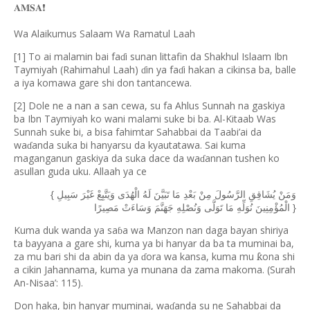
𝐀𝐌𝐒𝐀
❗️
Wa Alaikumus Salaam Wa Ramatul Laah
[1] To ai malamin bai fa
i sunan littafin da Shakhul Islaam Ibn
ɗ
Taymiyah (Rahimahul Laah)
in ya fa
i hakan a cikinsa ba, balle
ɗ
ɗ
a iya komawa gare shi don tantancewa.
[2] Dole ne a nan a san cewa, su fa Ahlus Sunnah na gaskiya
ba Ibn Taymiyah ko wani malami suke bi ba. Al-Kitaab Was
Sunnah suke bi, a bisa fahimtar Sahabbai da Taabi’ai da
wa
anda suka bi hanyarsu da kyautatawa. Sai kuma
ɗ
maganganun gaskiya da suka dace da wa
annan tushen ko
ɗ
asullan guda uku. Allaah ya ce
{
وَمَنْ
يُشَاقِقِ
الرَّسُولَ
مِنْ
بَعْدِ
مَا
تَبَيَّنَ
لَهُ
الْهُدَى
وَيَتَّبِعْ
غَيْرَ
سَبِيلِ
}
الْمُؤْمِنِينَ
نُوَلِّهِ
مَا
تَوَلَّى
وَنُصْلِهِ
جَهَنَّمَ
وَسَاءَتْ
مَصِيرًا
Kuma duk wanda ya sa
a wa Manzon nan daga bayan shiriya
ɓ
ta bayyana a gare shi, kuma ya bi hanyar da ba ta muminai ba,
za mu bari shi da abin da ya
ora wa kansa, kuma mu
ona shi
ƙ
ɗ
a cikin Jahannama, kuma ya munana da zama makoma. (Surah
An-Nisaa
’
: 115).
Don haka, bin hanyar muminai, wa
anda su ne Sahabbai da
ɗ