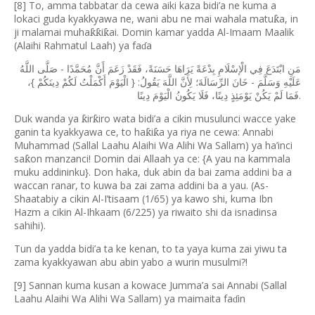
[8] To, amma tabbatar da cewa aiki kaza bidi’a ne kuma a
lokaci guda kyakkyawa ne, wani abu ne mai wahala matu
a, in
ƙ
ji malamai muha
i
ai. Domin kamar yadda Al-Imaam Maalik
ƙƙ
ƙ
(Alaihi Rahmatul Laah) ya fa
a
ɗ
-
مَنِ
ابْتَدَعَ
فِي
الْإسْلَامِ
بِدْعَةً
يَرَاهَا
حَسَنَةً،
فَقَدْ
زَعَمَ
أَنَّ
مُحَمَّدًا
صَلَّى
اللَّهُ
}
: {
-
،
دِينَكُمْ
لَكُمْ
أَكْمَلْتُ
الْيَوْمَ
يَقُولُ
اللَّهَ
لِأَنَّ
الرِّسَالَةَ؛
خَانَ
وَسَلَّمَ
عَلَيْهِ
.
فَمَا
لَمْ
يَكُنْ
يَوْمَئِذٍ
دِينًا،
فَلَا
يَكُونُ
الْيَوْمَ
دِينًا
Duk wanda ya
ir
iro wata bidi
’
a a cikin musulunci wacce yake
ƙ
ƙ
ganin ta kyakkyawa ce, to ha
i
a ya riya ne cewa: Annabi
ƙ
ƙ
Muhammad (Sallal Laahu Alaihi Wa Alihi Wa Sallam) ya ha
’
inci
sa
on manzanci! Domin dai Allaah ya ce: {A yau na kammala
ƙ
muku addininku}. Don haka, duk abin da bai zama addini ba a
waccan ranar, to kuwa ba zai zama addini ba a yau. (As-
Shaatabiy a cikin Al-I
’
tisaam (1/65) ya kawo shi, kuma Ibn
Hazm a cikin Al-Ihkaam (6/225) ya riwaito shi da isnadinsa
sahihi).
Tun da yadda bidi’a ta ke kenan, to ta yaya kuma zai yiwu ta
zama kyakkyawan abu abin yabo a wurin musulmi?!
[9] Sannan kuma kusan a kowace Jumma’a sai Annabi (Sallal
Laahu Alaihi Wa Alihi Wa Sallam) ya maimaita fa
in
ɗ