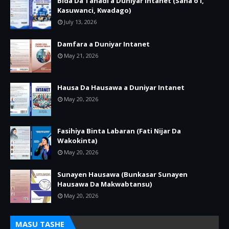
Bida Da Tanadi a Duniyar Intanet (Sana’o’i,
Kasuwanci, Kwadago)
July 13, 2026
Damfara a Duniyar Intanet
May 21, 2026
Hausa Da Hausawa a Duniyar Intanet
May 20, 2026
Fasihiya Binta Labaran (Fati Nijar Da
Wakokinta)
May 20, 2026
Sunayen Hausawa (Bunkasar Sunayen
Hausawa Da Makwabtansu)
May 20, 2026
MASU TASHE