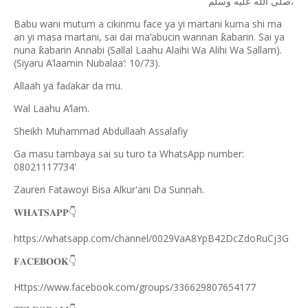
وسلم،
صلى
الله
عليه
Babu wani mutum a cikinmu face ya yi martani kuma shi ma
an yi masa martani, sai dai ma’abucin wannan
abarin. Sai ya
ƙ
nuna
abarin Annabi (Sallal Laahu Alaihi Wa Alihi Wa Sallam).
ƙ
(Siyaru A
’
laamin Nubalaa
’
: 10/73).
Allaah ya fa
akar da mu.
ɗ
Wal Laahu A’lam.
Sheikh Muhammad Abdullaah Assalafiy
Ga masu tambaya sai su turo ta WhatsApp number:
08021117734'
Zauren Fatawoyi Bisa Alkur'ani Da Sunnah.
𝐖𝐇𝐀𝐓𝐒𝐀𝐏𝐏
👇
https://whatsapp.com/channel/0029VaA8YpB42DcZdoRuCj3G
𝐅𝐀𝐂𝐄𝐁𝐎𝐎𝐊
👇
Https://www.facebook.com/groups/336629807654177