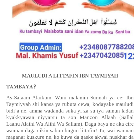
MAULUDI A LITTAFIN IBN TAYMIYAH
❓
𝐓𝐀𝐌𝐁𝐀𝐘𝐀
As-Salaam Alaikum. Wani malamin Sunnah ya ce: Ibn
Taymiyyah shi kansa ya rubuta cewa, kodayake mauludi
bidi’a ne, amma wa
ɗ
anda suka yi za su iya samun ladan
kyakkyawan niyyarsu ta son Manzon Allaah (Sallal
Laahu Alaihi Wa Alihi Wa Sallam). Daga baya ne aka cire
wannan daga cikin sabon bugun littafin! To, wai wannan
maganar kuskure ne, ko kuwa da gaske akwai nuskhar da