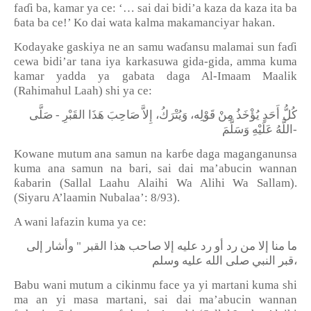
fa
ɗ
i ba, kamar ya ce: ‘… sai dai bidi’a kaza da kaza ita ba
ɓ
ata ba ce!’ Ko dai wata kalma makamanciyar hakan.
Kodayake gaskiya ne an samu wa
ɗ
ansu malamai sun fa
ɗ
i
cewa bidi’ar tana iya karkasuwa gida-gida, amma kuma
kamar yadda ya gabata daga Al-Imaam Maalik
(Rahimahul Laah) shi ya ce:
صَلَّى
-
القَبْرِ
هَذَا
صَاحِبَ
إِلاَّ
وَيُتْرَكُ،
قَوْلِه،
مِنْ
يُؤْخَذُ
أَحَدٍ
كُلُّ
وَسَلَّمَ
عَلَيْهِ
اللَّهُ
-
Kowane mutum ana samun na kar
ɓ
e daga maganganunsa
kuma ana samun na bari, sai dai ma’abucin wannan
ƙ
abarin (Sallal Laahu Alaihi Wa Alihi Wa Sallam).
(Siyaru A
’
laamin Nubalaa
’
: 8/93).
A wani lafazin kuma ya ce:
إلى
وأشار
"
القبر
هذا
صاحب
إلا
عليه
رد
أو
رد
من
إلا
منا
ما
وسلم،
قبر
النبي
صلى
الله
عليه
Babu wani mutum a cikinmu face ya yi martani kuma shi
ma an yi masa martani, sai dai ma’abucin wannan