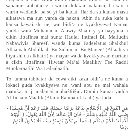
sananne tabbatacce a wurin dukkan malamai, ba wai a
wurin wa
ɗ
anda ba su yi ba ka
ɗ
ai. Har da su kansu masu
aikatawa ma sun yarda da hakan. Abin da suka kafe a
kansa kawai shi ne, wai bidi’a ne kyakkyawa! Kamar
yadda wani Muhammad Alawiy Maaliky ya bayyana a
cikin littafinsa mai suna: Haulal Ihtifaal Bil Mailudin
Nabawiyis Shareef, wanda kuma Fadeelatus Shaikhul
Allaamah Abdullaah Bn Sulaiman Bn Manee’ (Allaah ya
biya shi da alkhairi) ya mayar wa da kyakkyawan martani
a cikin littafinsa: Hiwaar Ma’al Maalikiy Fee Raddi
Munkaraatihi Wa Dalaalaatih.
To, amma tabbatar da cewa aiki kaza bidi’a ne kuma a
lokaci guda kyakkyawa ne, wani abu ne mai wahala
ƙ
ƙƙ
ƙ
matu
a, in ji malamai muha
i
ai. Domin kamar yadda
Al-Imaam Maalik (Alaihi Rahmatul Laah) ya fa
ɗ
a:
-
مُحَمَّدًا
أَنَّ
زَعَمَ
فَقَدْ
حَسَنَةً،
يَرَاهَا
بِدْعَةً
الْإسْلَامِ
فِي
ابْتَدَعَ
مَنِ
الْيَوْمَ
: {
يَقُولُ
اللَّهَ
لِأَنَّ
الرِّسَالَةَ؛
خَانَ
-
وَسَلَّمَ
عَلَيْهِ
اللَّهُ
صَلَّى
الْيَوْمَ
يَكُونُ
فَلَا
دِينًا،
يَوْمَئِذٍ
يَكُنْ
لَمْ
فَمَا
،
}
دِينَكُمْ
لَكُمْ
أَكْمَلْتُ
دِينًا
.