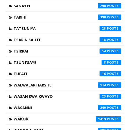
SANA'O'I
290
TARIHI
390
TATSUNIYA
28
TSARIN SAUTI
18
TSIRRAI
54
TSUNTSAYE
8
TUFAFI
16
WALWALAR HARSHE
134
WASAN KWAIKWAYO
23
WASANNI
249
WAƘOƘI
1419