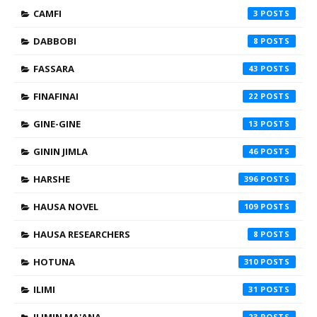
CAMFI
3
DABBOBI
8
FASSARA
43
FINAFINAI
22
GINE-GINE
13
GININ JIMLA
46
HARSHE
396
HAUSA NOVEL
109
HAUSA RESEARCHERS
8
HOTUNA
310
ILIMI
31
23