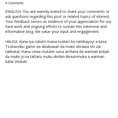
0 Comments
ENGLISH: You are warmly invited to share your comments or
ask questions regarding this post or related topics of interest.
Your feedback serves as evidence of your appreciation for our
hard work and ongoing efforts to sustain this extensive and
informative blog. We value your input and engagement.
HAUSA: Kuna iya rubuto mana tsokaci ko tambayoyi a ƙasa.
Tsokacinku game da abubuwan da muke ɗorawa shi zai
tabbatar mana cewa mutane suna amfana da wannan ƙoƙari
da muke yi na tattaro muku ɗimbin ilimummuka a wannan
kafar intanet.