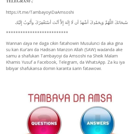
𝐓𝐄𝐋𝐄𝐆𝐑𝐀𝐌
👇
https://t.me/TambayoyiDaAmsoshi
ﺳُﺒﺤَﺎﻧَﻚَ
ﺍﻟﻠَّﻬُﻢَّ
ﻭَﺑِﺤَﻤْﺪِﻙَ
ﺃﺷْﻬَﺪُ
ﺃﻥ
ﻟَﺎ
ﺇِﻟَﻪَ
ﺇِﻻَّ
ﺃﻧْﺖَ
ﺃﺳْﺘَﻐْﻔِﺮُﻙَ
ﻭﺃَﺗُﻮﺏُ
ﺇِﻟَﻴْﻚ
**************************
Wannan
aya ne daga cikin fatahowin Musulunci da aka gina
ɗ
su kan
ur’ani da Hadisan Manzon Allah (SAW) wa
anda ake
Ƙ
ɗ
samu a shafukan Tambayoyi da Amsoshi na Sheik Malam
Khamis Yusuf a Facebook, Telegram, da WhatsApp. Za ku iya
bibiyar shafukansa domin karanta
arin fatawowi.
ƙ