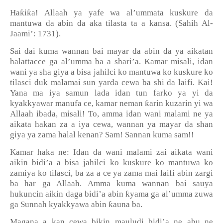
ƙ
ƙ
Ha
i
a! Allaah ya yafe wa al
’
ummata kuskure da
mantuwa da abin da aka tilasta ta a kansa. (Sahih Al-
Jaami
’
: 1731).
Sai dai kuma wannan bai mayar da abin da ya aikatan
halattacce ga al’umma ba a shari’a. Kamar misali, idan
wani ya sha giya a bisa jahilci ko mantuwa ko kuskure ko
tilasci duk malamai sun yarda cewa ba shi da laifi. Kai!
Yana ma iya samun lada idan tun farko ya yi da
ƙ
kyakkyawar manufa ce, kamar neman
arin kuzarin yi wa
Allaah ibada, misali! To, amma idan wani malami ne ya
aikata hakan za a iya cewa, wannan ya mayar da shan
giya ya zama halal kenan? Sam! Sannan kuma sam!!
Kamar haka ne: Idan da wani malami zai aikata wani
aikin bidi’a a bisa jahilci ko kuskure ko mantuwa ko
zamiya ko tilasci, ba za a ce ya zama mai laifi abin zargi
ba har ga Allaah. Amma kuma wannan bai sauya
ƙ
hukuncin aikin daga bidi’a abin
yama ga al
’
umma zuwa
ƙ
ga Sunnah kyakkyawa abin
auna ba.
Magana a kan cewa bikin mauludi bidi’a ne abu ne