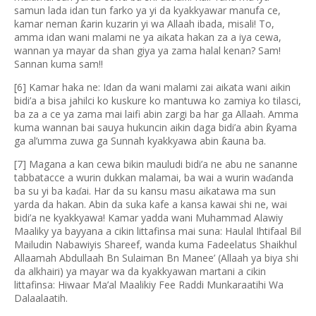
samun lada idan tun farko ya yi da kyakkyawar manufa ce,
kamar neman
arin kuzarin yi wa Allaah ibada, misali! To,
ƙ
amma idan wani malami ne ya aikata hakan za a iya cewa,
wannan ya mayar da shan giya ya zama halal kenan? Sam!
Sannan kuma sam!!
[6] Kamar haka ne: Idan da wani malami zai aikata wani aikin
bidi’a a bisa jahilci ko kuskure ko mantuwa ko zamiya ko tilasci,
ba za a ce ya zama mai laifi abin zargi ba har ga Allaah. Amma
kuma wannan bai sauya hukuncin aikin daga bidi’a abin
yama
ƙ
ga al
’
umma zuwa ga Sunnah kyakkyawa abin
auna ba.
ƙ
[7] Magana a kan cewa bikin mauludi bidi’a ne abu ne sananne
tabbatacce a wurin dukkan malamai, ba wai a wurin wa
anda
ɗ
ba su yi ba ka
ai. Har da su kansu masu aikatawa ma sun
ɗ
yarda da hakan. Abin da suka kafe a kansa kawai shi ne, wai
bidi’a ne kyakkyawa! Kamar yadda wani Muhammad Alawiy
Maaliky ya bayyana a cikin littafinsa mai suna: Haulal Ihtifaal Bil
Mailudin Nabawiyis Shareef, wanda kuma Fadeelatus Shaikhul
Allaamah Abdullaah Bn Sulaiman Bn Manee’ (Allaah ya biya shi
da alkhairi) ya mayar wa da kyakkyawan martani a cikin
littafinsa: Hiwaar Ma’al Maalikiy Fee Raddi Munkaraatihi Wa
Dalaalaatih.