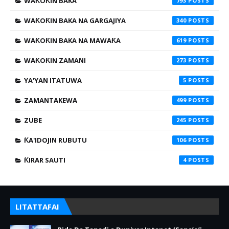
WAƘOƘIN BAKA
793
WAƘOƘIN BAKA NA GARGAJIYA
340
WAƘOƘIN BAKA NA MAWAƘA
619
WAƘOƘIN ZAMANI
273
YA'YAN ITATUWA
5
ZAMANTAKEWA
499
ZUBE
245
ƘA'IDOJIN RUBUTU
106
ƘIRAR SAUTI
4
LITATTAFAI