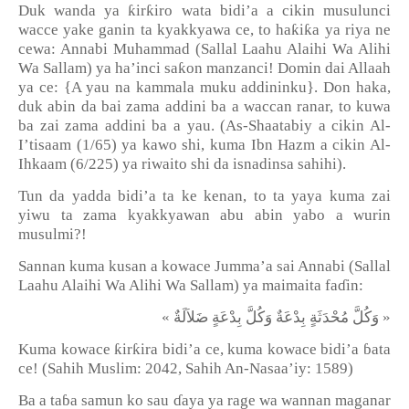
ƙ
ƙ
Duk wanda ya
ir
iro wata bidi
’
a a cikin musulunci
ƙ
ƙ
wacce yake ganin ta kyakkyawa ce, to ha
i
a ya riya ne
cewa: Annabi Muhammad (Sallal Laahu Alaihi Wa Alihi
ƙ
Wa Sallam) ya ha
’
inci sa
on manzanci! Domin dai Allaah
ya ce: {A yau na kammala muku addininku}. Don haka,
duk abin da bai zama addini ba a waccan ranar, to kuwa
ba zai zama addini ba a yau. (As-Shaatabiy a cikin Al-
I
’
tisaam (1/65) ya kawo shi, kuma Ibn Hazm a cikin Al-
Ihkaam (6/225) ya riwaito shi da isnadinsa sahihi).
Tun da yadda bidi’a ta ke kenan, to ta yaya kuma zai
yiwu ta zama kyakkyawan abu abin yabo a wurin
musulmi?!
Sannan kuma kusan a kowace Jumma’a sai Annabi (Sallal
Laahu Alaihi Wa Alihi Wa Sallam) ya maimaita fa
ɗ
in:
«
ضَلاَلَةٌ
بِدْعَةٍ
وَكُلَّ
بِدْعَةٌ
مُحْدَثَةٍ
وَكُلَّ
»
ƙ
ƙ
Kuma kowace
ir
ira bidi
’
a ce, kuma kowace bidi
’
a
ɓ
ata
ce! (Sahih Muslim: 2042, Sahih An-Nasaa’iy: 1589)
Ba a ta
ɓ
a samun ko sau
ɗ
aya ya rage wa wannan maganar