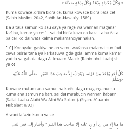
«
»
وَكُلَّ
مُحْدَثَةٍ
بِدْعَةٌ
وَكُلَّ
بِدْعَةٍ
ضَلاَلَةٌ
Kuma kowace
ir
ira bidi
’
a ce, kuma kowace bidi
’
a
ata ce!
ƙ
ƙ
ɓ
(Sahih Muslim: 2042, Sahih An-Nasaa’iy: 1589)
Ba a ta
a samun ko sau
aya ya rage wa wannan maganar
ɓ
ɗ
fa
i ba, kamar ya ce: ‘… sai dai bidi’a kaza da kaza ita ba
ata
ɗ
ɓ
ba ce!’ Ko dai wata kalma makamanciyar hakan.
[10] Kodayake gaskiya ne an samu wa
ansu malamai sun fa
i
ɗ
ɗ
cewa bidi’ar tana iya karkasuwa gida-gida, amma kuma kamar
yadda ya gabata daga Al-Imaam Maalik (Rahimahul Laah) shi
ya ce
-
كُلُّ
أَحَدٍ
يُؤْخَذُ
مِنْ
قَوْلِه،
وَيُتْرَكُ،
إِلاَّ
صَاحِبَ
هَذَا
القَبْرِ
صَلَّى
اللَّهُ
عَلَيْهِ
-
وَسَلَّمَ
Kowane mutum ana samun na kar
e daga maganganunsa
ɓ
kuma ana samun na bari, sai dai ma’abucin wannan
abarin
ƙ
(Sallal Laahu Alaihi Wa Alihi Wa Sallam). (Siyaru A
’
laamin
Nubalaa
’
: 8/93).
A wani lafazin kuma ya ce
"
ما
منا
إلا
من
رد
أو
رد
عليه
إلا
صاحب
هذا
القبر
وأشار
إلى
قبر
النبي