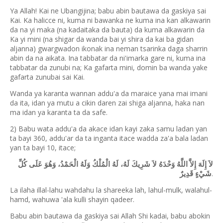
Ya Allah! Kai ne Ubangijina; babu abin bautawa da gaskiya sai
Kai. Ka halicce ni, kuma ni bawanka ne kuma ina kan alkawarin
da na yi maka (na kadaitaka da bauta) da kuma alkawarin da
Ka yi mini (na shigar da wanda bai yi shira da kai ba gidan
aljanna) gwargwadon ikonak ina neman tsarinka daga sharrin
abin da na aikata. Ina tabbatar da ni'imarka gare ni, kuma ina
tabbatar da zunubi na; Ka gafarta mini, domin ba wanda yake
gafarta zunubai sai Kai.
Wanda ya karanta wannan addu'a da maraice yana mai imani
da ita, idan ya mutu a cikin daren zai shiga aljanna, haka nan
ma idan ya karanta ta da safe.
2) Babu wata addu'a da akace idan kayi zaka samu ladan yan
ta bayi 360, addu'ar da ta inganta itace wadda za'a bala ladan
yan ta bayi 10, itace;
لاَ إِلَهَ إِلاَّ اللَّهُ وَحْدَهُ لاَ شَرِيكَ لَهُ، لَهُ الْمُلْكُ وَلَهُ الْحَمْدُ، وَهُوَ عَلَى كُلِّ
.
شَيْءٍ قَدِيرٌ
La ilaha illal-lahu wahdahu la shareeka lah, lahul-mulk, walahul-
hamd, wahuwa 'ala kulli shayin qadeer.
Babu abin bautawa da gaskiya sai Allah Shi kadai, babu abokin