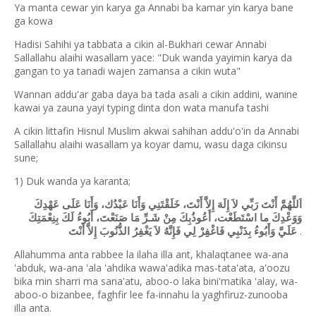
Ya manta cewar yin karya ga Annabi ba kamar yin karya bane
ga kowa
Hadisi Sahihi ya tabbata a cikin al-Bukhari cewar Annabi
Sallallahu alaihi wasallam yace: "Duk wanda yayimin karya da
gangan to ya tanadi wajen zamansa a cikin wuta"
Wannan addu'ar gaba daya ba tada asali a cikin addini, wanine
kawai ya zauna yayi typing dinta don wata manufa tashi
A cikin littafin Hisnul Muslim akwai sahihan addu'o'in da Annabi
Sallallahu alaihi wasallam ya koyar damu, wasu daga cikinsu
sune;
1) Duk wanda ya karanta;
اَللَّهُمَّ أَنْتَ رَبِّي لاَ إِلَهَ إِلاَّ أَنْتَ، خَلَقْتَنِي وَأَنَا عَبْدُك، وَأَنَا عَلَى عَهْدِكَ
وَوَعْدِكَ ما اسْتَطَعْت، أَعُوذُبِكَ مِنْ شَـرِّ مَا صَنَعْتَ، أَبُوءُ لَكَ بِنِعْمَتِكَ
.
عَلَيَّ وَأَبُوءُ بِذَنْبِي فَاغْفِِرْ لِي فَإِنَّهُ لاَ يَغْفِرُ الذُّنُوبَ إِلاَّ أَنْتَ
Allahumma anta rabbee la ilaha illa ant, khalaqtanee wa-ana
'abduk, wa-ana 'ala 'ahdika wawa'adika mas-tata'ata, a'oozu
bika min sharri ma sana'atu, aboo-o laka bini'matika 'alay, wa-
aboo-o bizanbee, faghfir lee fa-innahu la yaghfiruz-zunooba
illa anta.