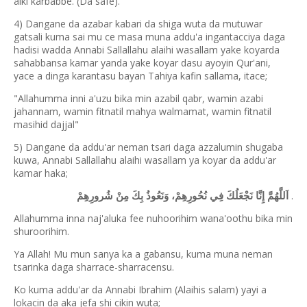
aiki karbabbe. (Da safe).
4) Dangane da azabar kabari da shiga wuta da mutuwar
gatsali kuma sai mu ce masa muna addu'a ingantacciya daga
hadisi wadda Annabi Sallallahu alaihi wasallam yake koyarda
sahabbansa kamar yanda yake koyar dasu ayoyin Qur'ani,
yace a dinga karantasu bayan Tahiya kafin sallama, itace;
"Allahumma inni a'uzu bika min azabil qabr, wamin azabi
jahannam, wamin fitnatil mahya walmamat, wamin fitnatil
masihid dajjal"
5) Dangane da addu'ar neman tsari daga azzalumin shugaba
kuwa, Annabi Sallallahu alaihi wasallam ya koyar da addu'ar
kamar haka;
.
اَللَّهُمَّ إِنَّا نَجْعَلُكَ فِي نُحُورِهِمْ، وَنَعُوذُ بِكَ مِنْ شُرورِهِمْ
Allahumma inna naj'aluka fee nuhoorihim wana'oothu bika min
shuroorihim.
Ya Allah! Mu mun sanya ka a gabansu, kuma muna neman
tsarinka daga sharrace-sharracensu.
Ko kuma addu'ar da Annabi Ibrahim (Alaihis salam) yayi a
lokacin da aka jefa shi cikin wuta;