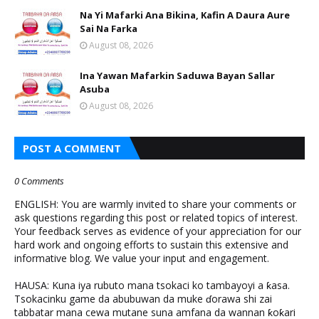
Na Yi Mafarki Ana Bikina, Kafin A Daura Aure
Sai Na Farka
August 08, 2026
Ina Yawan Mafarkin Saduwa Bayan Sallar
Asuba
August 08, 2026
POST A COMMENT
0 Comments
ENGLISH: You are warmly invited to share your comments or
ask questions regarding this post or related topics of interest.
Your feedback serves as evidence of your appreciation for our
hard work and ongoing efforts to sustain this extensive and
informative blog. We value your input and engagement.
HAUSA: Kuna iya rubuto mana tsokaci ko tambayoyi a ƙasa.
Tsokacinku game da abubuwan da muke ɗorawa shi zai
tabbatar mana cewa mutane suna amfana da wannan ƙoƙari