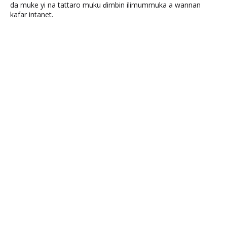
da muke yi na tattaro muku ɗimbin ilimummuka a wannan
kafar intanet.