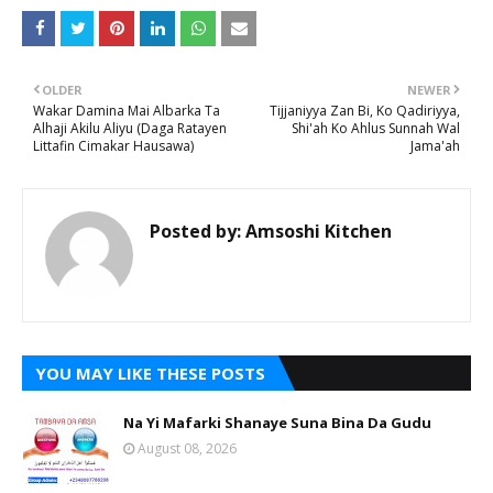
OLDER
NEWER
Wakar Damina Mai Albarka Ta
Tijjaniyya Zan Bi, Ko Qadiriyya,
Alhaji Akilu Aliyu (Daga Ratayen
Shi'ah Ko Ahlus Sunnah Wal
Littafin Cimakar Hausawa)
Jama'ah
Posted by:
Amsoshi Kitchen
YOU MAY LIKE THESE POSTS
Na Yi Mafarki Shanaye Suna Bina Da Gudu
August 08, 2026