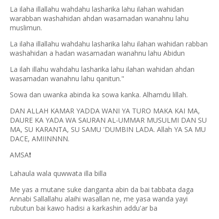
La ilaha illallahu wahdahu lasharika lahu ilahan wahidan
warabban washahidan ahdan wasamadan wanahnu lahu
muslimun.
La ilaha illallahu wahdahu lasharika lahu ilahan wahidan rabban
washahidan a hadan wasamadan wanahnu lahu Abidun
La ilah illahu wahdahu lasharika lahu ilahan wahidan ahdan
wasamadan wanahnu lahu qanitun."
Sowa dan uwanka abinda ka sowa kanka. Alhamdu lillah.
DAN ALLAH KAMAR YADDA WANI YA TURO MAKA KAI MA,
DAURE KA YADA WA SAURAN AL-UMMAR MUSULMI DAN SU
MA, SU KARANTA, SU SAMU 'DUMBIN LADA. Allah YA SA MU
DACE, AMIINNNN.
AMSA
❗
Lahaula wala quwwata illa billa
Me yas a mutane suke danganta abin da bai tabbata daga
Annabi Sallallahu alaihi wasallan ne, me yasa wanda yayi
rubutun bai kawo hadisi a karkashin addu'ar ba