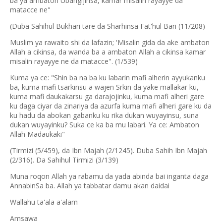
ba ya ambaton Ubangijinsa, kamar misalin rayayye da
matacce ne"
(Duba Sahihul Bukhari tare da Sharhinsa Fat'hul Bari (11/208)
Muslim ya rawaito shi da lafazin; 'Misalin gida da ake ambaton
Allah a cikinsa, da wanda ba a ambaton Allah a cikinsa kamar
misalin rayayye ne da matacce". (1/539)
Kuma ya ce: "Shin ba na ba ku labarin mafi alherin ayyukanku
ba, kuma mafi tsarkinsu a wajen Srkin da yake mallakar ku,
kuma mafi daukakarsu ga darajojinku, kuma mafi alheri gare
ku daga ciyar da zinariya da azurfa kuma mafi alheri gare ku da
ku hadu da abokan gabanku ku rika dukan wuyayinsu, suna
dukan wuyayinku? Suka ce ka ba mu labari. Ya ce: Ambaton
Allah Madaukaki"
(Tirmizi (5/459), da Ibn Majah (2/1245). Duba Sahih Ibn Majah
(2/316). Da Sahihul Tirmizi (3/139)
Muna roqon Allah ya rabamu da yada abinda bai inganta daga
AnnabinSa ba. Allah ya tabbatar damu akan daidai
Wallahu ta'ala a'alam
Amsawa