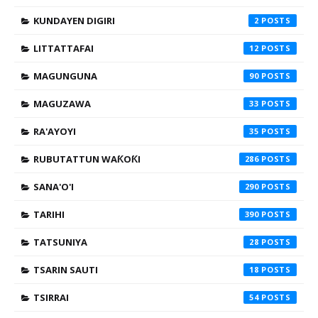
KUNDAYEN DIGIRI
2
LITTATTAFAI
12
MAGUNGUNA
90
MAGUZAWA
33
RA'AYOYI
35
RUBUTATTUN WAƘOƘI
286
SANA'O'I
290
TARIHI
390
TATSUNIYA
28
TSARIN SAUTI
18
TSIRRAI
54