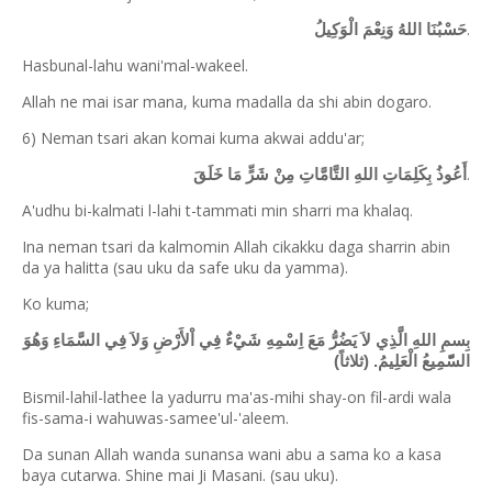
.
حَسْبُنَا اللهُ وَنِعْمَ الْوَكِيلُ
Hasbunal-lahu wani'mal-wakeel.
Allah ne mai isar mana, kuma madalla da shi abin dogaro.
6) Neman tsari akan komai kuma akwai addu'ar;
.
أَعُوذُ بِكَلِمَاتِ اللهِ التَّامَّاتِ مِنْ شَرٍّ مَا خَلَقَ
A'udhu bi-kalmati l-lahi t-tammati min sharri ma khalaq.
Ina neman tsari da kalmomin Allah cikakku daga sharrin abin
da ya halitta (sau uku da safe uku da yamma).
Ko kuma;
بِسمِ اللهِ الَّذِي لاَ يَضُرُّ مَعَ اِسْمِهِ شَيْءٌ فِي اْلأَرْضِ وَلاَ فِي السَّمَاءِ وَهُوَ
السّّمِيعُ الْعَلِيمُ. (ثلاثاً)
Bismil-lahil-lathee la yadurru ma'as-mihi shay-on fil-ardi wala
fis-sama-i wahuwas-samee'ul-'aleem.
Da sunan Allah wanda sunansa wani abu a sama ko a kasa
baya cutarwa. Shine mai Ji Masani. (sau uku).