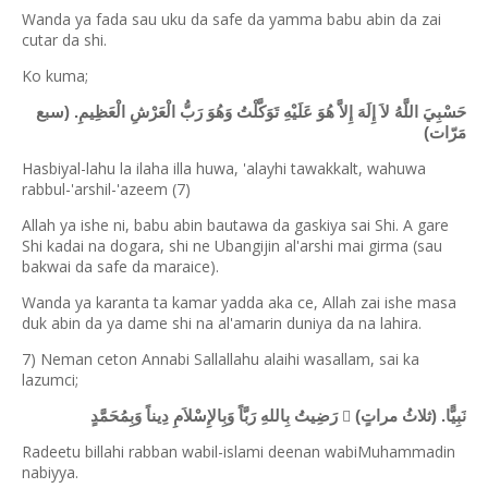
Wanda ya fada sau uku da safe da yamma babu abin da zai
cutar da shi.
Ko kuma;
حَسْبِيَ اللَّهُ لاَ إِلَهَ إِلاَّ هُوَ عَلَيْهِ تَوَكَّلْتُ وَهُوَ رَبُّ الْعَرْشِ الْعَظِيمِ. (سبع
مَرّات)
Hasbiyal-lahu la ilaha illa huwa, 'alayhi tawakkalt, wahuwa
rabbul-'arshil-'azeem (7)
Allah ya ishe ni, babu abin bautawa da gaskiya sai Shi. A gare
Shi kadai na dogara, shi ne Ubangijin al'arshi mai girma (sau
bakwai da safe da maraice).
Wanda ya karanta ta kamar yadda aka ce, Allah zai ishe masa
duk abin da ya dame shi na al'amarin duniya da na lahira.
7) Neman ceton Annabi Sallallahu alaihi wasallam, sai ka
lazumci;

نَبِيًّا. (ثلاثُ مراتٍ)
رَضِيتُ بِاللهِ رَبَّاً وَبِالإِسْلاَمِ دِيناً وَبِمُحَمَّدٍ
Radeetu billahi rabban wabil-islami deenan wabiMuhammadin
nabiyya.