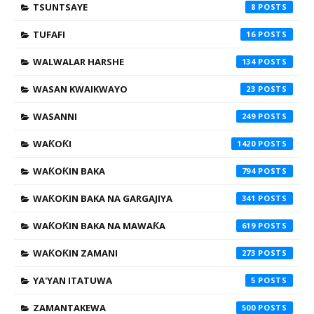
TSUNTSAYE
8
TUFAFI
16
WALWALAR HARSHE
134
WASAN KWAIKWAYO
23
WASANNI
249
WAƘOƘI
1420
WAƘOƘIN BAKA
794
WAƘOƘIN BAKA NA GARGAJIYA
341
WAƘOƘIN BAKA NA MAWAƘA
619
WAƘOƘIN ZAMANI
273
YA'YAN ITATUWA
5
ZAMANTAKEWA
500