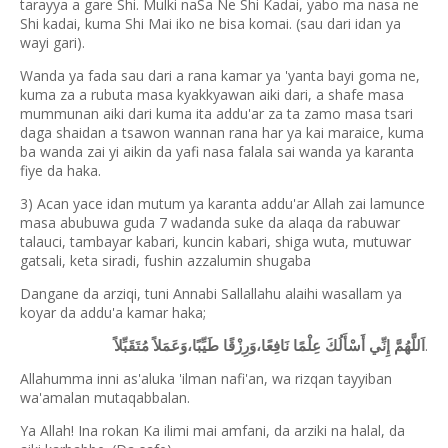
tarayya a gare Shi. Mulki naSa Ne Shi Kadai, yabo ma nasa ne
Shi kadai, kuma Shi Mai iko ne bisa komai. (sau dari idan ya
wayi gari).
Wanda ya fada sau dari a rana kamar ya 'yanta bayi goma ne,
kuma za a rubuta masa kyakkyawan aiki dari, a shafe masa
mummunan aiki dari kuma ita addu'ar za ta zamo masa tsari
daga shaidan a tsawon wannan rana har ya kai maraice, kuma
ba wanda zai yi aikin da yafi nasa falala sai wanda ya karanta
fiye da haka.
3) Acan yace idan mutum ya karanta addu'ar Allah zai lamunce
masa abubuwa guda 7 wadanda suke da alaqa da rabuwar
talauci, tambayar kabari, kuncin kabari, shiga wuta, mutuwar
gatsali, keta siradi, fushin azzalumin shugaba
Dangane da arziqi, tuni Annabi Sallallahu alaihi wasallam ya
koyar da addu'a kamar haka;
.
اَللَّهُمَّ إِنِّي أَسْأَلُكَ عِلْمًا نَافِعًا،وَرِزْقًا طَيِّبًا،وَعَمَلاً مُتَقَبِّلاً
Allahumma inni as'aluka 'ilman nafi'an, wa rizqan tayyiban
wa'amalan mutaqabbalan.
Ya Allah! Ina rokan Ka ilimi mai amfani, da arziki na halal, da