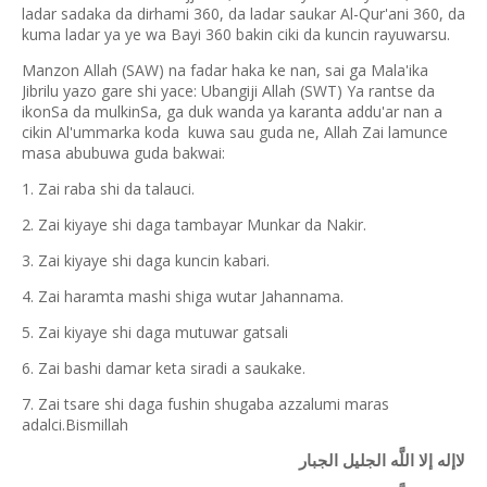
ladar sadaka da dirhami 360, da ladar saukar Al-Qur'ani 360, da
kuma ladar ya ye wa Bayi 360 bakin ciki da kuncin rayuwarsu.
Manzon Allah (SAW) na fadar haka ke nan, sai ga Mala'ika
Jibrilu yazo gare shi yace: Ubangiji Allah (SWT) Ya rantse da
ikonSa da mulkinSa, ga duk wanda ya karanta addu'ar nan a
cikin Al'ummarka koda kuwa sau guda ne, Allah Zai lamunce
masa abubuwa guda bakwai:
1. Zai raba shi da talauci.
2. Zai kiyaye shi daga tambayar Munkar da Nakir.
3. Zai kiyaye shi daga kuncin kabari.
4. Zai haramta mashi shiga wutar Jahannama.
5. Zai kiyaye shi daga mutuwar gatsali
6. Zai bashi damar keta siradi a saukake.
7. Zai tsare shi daga fushin shugaba azzalumi maras
adalci.Bismillah
ﻻﺇﻟﻪ ﺇﻻ ﺍﻟﻠَّﻪ ﺍﻟﺠﻠﻴﻞ ﺍﻟﺠﺒﺎﺭ