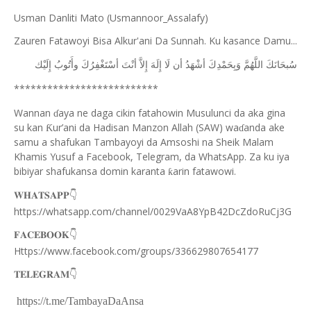
Usman Danliti Mato (Usmannoor_Assalafy)
Zauren Fatawoyi Bisa Alkur'ani Da Sunnah. Ku kasance Damu...
ﺳُﺒﺤَﺎﻧَﻚَ
ﺍﻟﻠَّﻬُﻢَّ
ﻭَﺑِﺤَﻤْﺪِﻙَ
ﺃﺷْﻬَﺪُ
ﺃﻥ
ﻟَﺎ
ﺇِﻟَﻪَ
ﺇِﻻَّ
ﺃﻧْﺖَ
ﺃﺳْﺘَﻐْﻔِﺮُﻙَ
ﻭﺃَﺗُﻮﺏُ
ﺇِﻟَﻴْﻚ
**************************
Wannan
aya ne daga cikin fatahowin Musulunci da aka gina
ɗ
su kan
ur’ani da Hadisan Manzon Allah (SAW) wa
anda ake
Ƙ
ɗ
samu a shafukan Tambayoyi da Amsoshi na Sheik Malam
Khamis Yusuf a Facebook, Telegram, da WhatsApp. Za ku iya
bibiyar shafukansa domin karanta
arin fatawowi.
ƙ
👇
𝐖𝐇𝐀𝐓𝐒𝐀𝐏𝐏
https://whatsapp.com/channel/0029VaA8YpB42DcZdoRuCj3G
👇
𝐅𝐀𝐂𝐄𝐁𝐎𝐎𝐊
Https://www.facebook.com/groups/336629807654177
👇
𝐓𝐄𝐋𝐄𝐆𝐑𝐀𝐌
https://t.me/TambayaDaAnsa