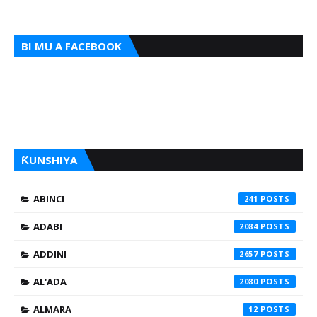
BI MU A FACEBOOK
ƘUNSHIYA
ABINCI
241
ADABI
2084
ADDINI
2657
AL'ADA
2080
ALMARA
12