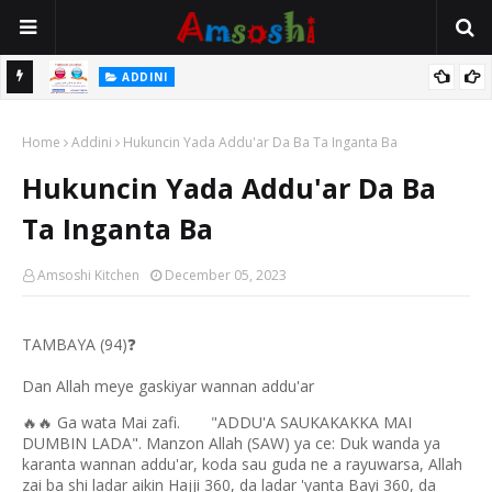
 Gudu
ADDINI
Na Yi Mafarki Ana Bikina, Kafin A Daura Aure Sai Na Farka
Home
Addini
Hukuncin Yada Addu'ar Da Ba Ta Inganta Ba
Hukuncin Yada Addu'ar Da Ba
Ta Inganta Ba
Amsoshi Kitchen
December 05, 2023
TAMBAYA (94)
❓
Dan Allah meye gaskiyar wannan addu'ar
Ga wata Mai zafi. "ADDU'A SAUKAKAKKA MAI
🔥🔥
DUMBIN LADA". Manzon Allah (SAW) ya ce: Duk wanda ya
karanta wannan addu'ar, koda sau guda ne a rayuwarsa, Allah
zai ba shi ladar aikin Hajji 360, da ladar 'yanta Bayi 360, da