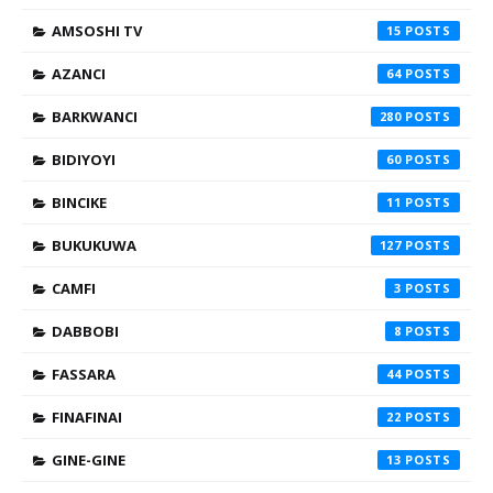
AMSOSHI TV
15
AZANCI
64
BARKWANCI
280
BIDIYOYI
60
BINCIKE
11
BUKUKUWA
127
CAMFI
3
DABBOBI
8
FASSARA
44
FINAFINAI
22
GINE-GINE
13