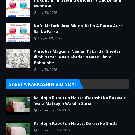
Hukuncin Jinin Haihuwa Idan Ya Dauke Kafin
Kwana 40
July 30, 2026
Na Yi Mafarki Ana Bikina, Kafin A Daura Aure
Sai Na Farka
August 08, 2026
Annobar Magudin Neman Takardar Shedar
Ilimi: Nazari a Kan Al’adar Neman Ilimin
Bahaushe
July 30, 2026
SABBI A ƘARƘASHIN BIDIYOYI
Ka'idojin Rubutun Hausa (Darashi Na Bakwai):
'wa' a Matsayin Wakilin Suna
September 06, 2025
Ka'idojin Rubutun Hausa: Darasi Na Shida
September 05, 2025