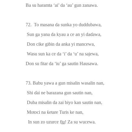
Ba su haramta ‘ai’ da ‘au’ gun zanawa.
72.
To masana da sunka yo duddubawa,
Sun ga yana da kyau a ce an yi da
ɗ
awa,
Don cike gi
ɓ
in da anka yi mancewa
,
Wasu sun ka ce da ‘i’ da ‘u’ na sajewa,
Don su fitar da ‘iu’ ga sautin Hausawa.
73.
Babu yawa a gun misalin wasalin
nan,
Shi
ɗ
ai ne barazana gun sautin nan
,
Duba misalin da zai biyo kan sautin nan
,
Motoci na
ƙ
etare Turis ke nan,
In sun zo uzurce f
iu
! Za su wucewa.