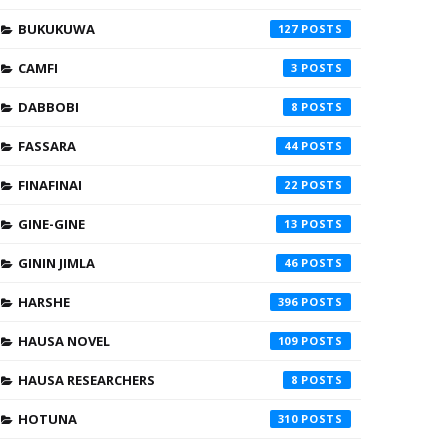
BUKUKUWA
127
CAMFI
3
DABBOBI
8
FASSARA
44
FINAFINAI
22
GINE-GINE
13
GININ JIMLA
46
HARSHE
396
HAUSA NOVEL
109
HAUSA RESEARCHERS
8
HOTUNA
310