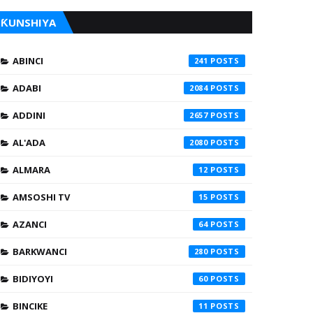
ƘUNSHIYA
ABINCI
241
ADABI
2084
ADDINI
2657
AL'ADA
2080
ALMARA
12
AMSOSHI TV
15
AZANCI
64
BARKWANCI
280
BIDIYOYI
60
BINCIKE
11