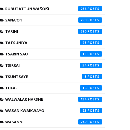
RUBUTATTUN WAƘOƘI
286
SANA'O'I
290
TARIHI
390
TATSUNIYA
28
TSARIN SAUTI
18
TSIRRAI
54
TSUNTSAYE
8
TUFAFI
16
WALWALAR HARSHE
134
WASAN KWAIKWAYO
23
WASANNI
249