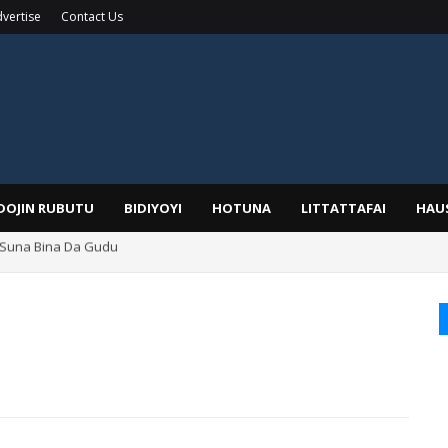
vertise
Contact Us
IDOJIN RUBUTU
BIDIYOYI
HOTUNA
LITTATTAFAI
HAU
a, Kafin A Daura Aure Sai Na Farka