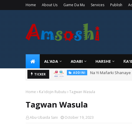
Home
About Us
Game Da Mu
Services
Publish
Ad
AL'ADA
ADABI
HARSHE
ƘA'
Na Yi Mafarki Ana Bikin
TICKER
ADDINI
Home
Ƙa'idojin Rubutu
Tagwan Wasula
Tagwan Wasula
Abu-Ubaida Sani
October 19, 2023