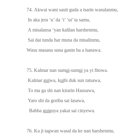
74.
Akwai wani sauti guda a tsarin wasulanmu,
In aka jera ‘u’ da ‘i’ ‘ui’ ta samu,
A misalansa ‘yan
ƙ
alilan harshenmu,
Sai dai tunda har muna da misalinmu,
Wasu masana suna ganin ba a hanawa.
75. Kalmar nan sum
ui
-sum
ui
ya yi fitowa.
Kalmar g
ui
wa, k
ui
ɓ
i duk
sun
ratsawa,
To ma ga shi
nan
kirarin Hausawa,
Yaro shi da goriba sai lasawa,
Babba g
ui
guya yakai sai cinyewa.
76. Ka ji tagwan wasal da
ke nan
harshenmu,