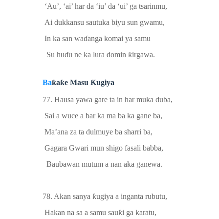
‘Au’, ‘ai’
har da
‘iu’ da ‘ui’
ga tsarinmu
,
Ai
dukkansu
sautuka
biyu sun gwamu,
In ka san wa
ɗ
anga komai ya samu
Su hu
ɗ
u ne ka lura domin
ƙ
irgawa.
Ba
ƙ
a
ƙ
e Masu
Ƙ
ugiya
77. Hausa yawa gare ta
in har muka
duba,
Sai a wuce a bar ka ma ba ka
gane
ba,
Ma’ana za ta dulmuye ba sharri ba,
Gagara Gwari mun shigo fasali babba,
Baubawan mutum a nan aka ganewa.
78. Akan sanya
ƙ
ugiya a inganta rubutu,
Hakan na sa a samu sau
ƙ
i ga karatu,