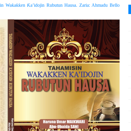
sin Waƙaƙƙen Ƙa’idojin Rubutun Hausa. Zaria: Ahmadu Bello