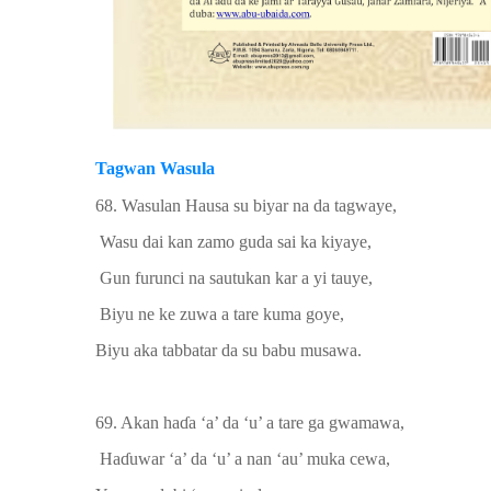
Tagwan Wasula
68.
Wasulan Hausa su biyar na da tagwaye
,
Wasu dai kan zamo guda sai ka kiyaye,
Gun furunci na sautukan kar a yi tauye,
Biyu ne ke zuwa a tare kuma goye
,
Biyu aka tabbatar da su babu musawa.
69. A
kan ha
ɗ
a
‘a’ da ‘u’ a
tare ga
gwamawa,
Ha
ɗ
uwar ‘a’ da ‘u’ a nan ‘au’ muka cewa,