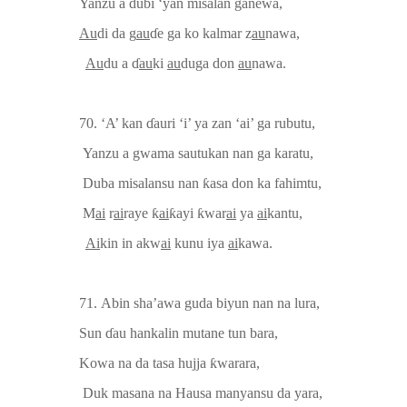
Yanzu a dubi ‘yan misalan ganewa,
Au
di da g
au
ɗ
e ga ko kalmar z
au
nawa,
Au
du a
ɗ
au
ki
au
duga don
au
nawa.
70. ‘A’ kan
ɗ
auri ‘i’ ya zan ‘ai’ ga rubutu,
Yanzu a gwama sautukan nan ga karatu,
Duba
misalansu nan
ƙ
asa don
ka
fahimtu,
M
ai
r
ai
raye
ƙ
ai
ƙ
ayi
ƙ
war
ai
ya
ai
ka
n
tu,
Ai
kin in akw
ai
kunu iya
ai
kawa.
71.
Abin sha’awa guda biyun nan na lura,
Sun
ɗ
au hankalin mutane tun bara,
Kowa na da tasa hujja
ƙ
warara,
Duk masana na Hausa manyansu da yara,