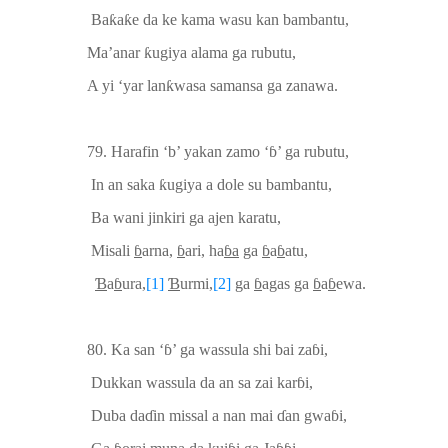
Ba
ƙ
a
ƙ
e da ke kama
wasu kan
bambantu,
Ma’anar
ƙ
ugiya alama
ga rubutu,
A yi ‘yar lan
ƙ
wasa samansa ga zanawa.
79. Harafin ‘b’ yakan zamo ‘
ɓ
’ ga rubutu,
In an saka
ƙ
ugiya a dole su
bambantu,
Ba wani
jinkiri
ga
ajen
karatu,
Misali
ɓ
arna,
ɓ
ari, ha
ɓ
a
ga
ɓ
a
ɓ
atu,
Ɓ
a
ɓ
ura
,
[1]
Ɓ
urmi
,
[2]
ga
ɓ
agas ga
ɓ
a
ɓ
ewa.
80. Ka san ‘
ɓ
’ ga wassula
shi
bai za
ɓ
i,
Dukkan wassula da an sa zai kar
ɓ
i,
Duba da
ɗ
in missal
a nan
mai
ɗ
an gwa
ɓ
i,