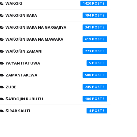
WAƘOƘI
1420
WAƘOƘIN BAKA
794
WAƘOƘIN BAKA NA GARGAJIYA
341
WAƘOƘIN BAKA NA MAWAƘA
619
WAƘOƘIN ZAMANI
273
YA'YAN ITATUWA
5
ZAMANTAKEWA
500
ZUBE
245
ƘA'IDOJIN RUBUTU
106
ƘIRAR SAUTI
4