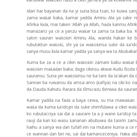
ƙ
ƙ
ɓ
ɓ
Idan har bayanan da na yi suna bisa tsari, to kuwa sa
zama wa
ar baka, kamar yadda Aminu Ala ya sake re
ƙ
Afirika ki
a, mai taken 'Allah ya Allah, ha
a kanmu Afiri
ɗ
ɗ
manazarci ya ce a yanzu wa
ar ta zama ta baka ba. K
ƙ
salon sauran wa
o
in Aminu Ala, wanda hakan ke b
ƙ
ƙ
rubutattun wa
o
i, shi ya sa wa
o
insa suke da
a'id
ƙ
ƙ
ƙ
ƙ
ƙ
sanya musu ki
a kamar yadda ya sanya wa ta Abubakar
ɗ
Kuma ba za a ce a cikin wa
o
in zamani babu wa
ar
ƙ
ƙ
ƙ
wa
o
in ma
a
an baka; daga cikinsu akwai Audu Boda
ƙ
ƙ
ƙ
ɗ
sauransu. Suna yin wa
o
insu ne ba tare da la'akari da 
ƙ
ƙ
Sannan ba ruwansu da amsa-amo (
afiya) na ciki ko n
ƙ
da Dauda Kahutu Rarara da Elmu'azu Birniwa da saura
Kamar yadda na fa
a a baya cewa, su ma mawa
an 
ƙ
ɗ
wa
a da kuma
a'idojin da suke shimfi
awa a cikin wa
ƙ
ƙ
ƙ
ɗ
ko rubutacciya sai dai a saurare ta a ji wane
a'idoji 
ƙ
rauji da kari ko wasu
ananan abubuwa da tasirin zama
ƙ
haihu a sanya wa
an tufafi irin na mutane kuma a c
ɗ
ce wannan
an biri ne, sai dai kamanceceniya. Haka 
ɗ