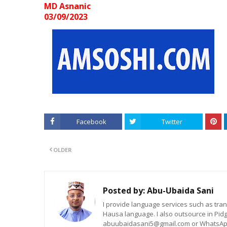
MD Asnanic
0
3/
0
9/2023
Facebook
Twitter
OLDER
Posted by:
Abu-Ubaida Sani
I provide language services such as trans
Hausa language. I also outsource in Pidg
abuubaidasani5@gmail.com or WhatsAp