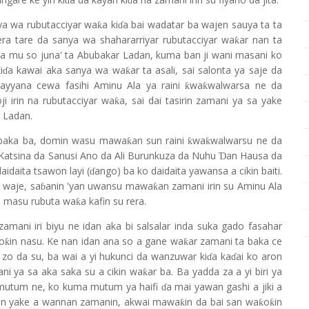
ɗ
ɗ
nya wa rubutacciyar wa
a ki
a bai wadatar ba wajen sauya ta ta
ƙ
ɗ
ra tare da sanya wa shahararriyar rubutacciyar wa
ar nan ta
ƙ
ka mu so juna' ta Abubakar Ladan, kuma ban ji wani masani ko
i
a kawai aka sanya wa wa
ar ta asali, sai salonta ya saje da
ƙ
ɗ
ayyana cewa fasihi Aminu Ala ya raini
wa
walwarsa ne da
ƙ
ƙ
oji irin na rubutacciyar wa
a, sai dai tasirin zamani ya sa yake
ƙ
 Ladan.
 baka ba, domin wasu mawa
an sun raini
wa
walwarsu ne da
ƙ
ƙ
ƙ
 Katsina da Sanusi Ano da Ali Burunkuza da Nuhu
an Hausa da
Ɗ
daidaita tsawon layi (
ango) ba ko daidaita yawansa a cikin baiti.
ɗ
a waje, sa
anin 'yan uwansu mawa
an zamani irin su Aminu Ala
ƙ
ɓ
n masu rubuta wa
a kafin su rera.
ƙ
zamani iri biyu ne idan aka bi salsalar inda suka gado fasahar
o
in nasu. Ke nan idan ana so a gane wa
ar zamani ta baka ce
ƙ
ƙ
ta zo da su, ba wai a yi hukunci da wanzuwar ki
a ka
ai ko aron
ɗ
ɗ
ni ya sa aka saka su a cikin wa
ar ba. Ba yadda za a yi biri ya
ƙ
e mutum ne, ko kuma mutum ya haifi
a mai yawan gashi a jiki a
ɗ
abin yake a wannan zamanin, akwai mawa
in da bai san wa
o
in
ƙ
ƙ
ƙ