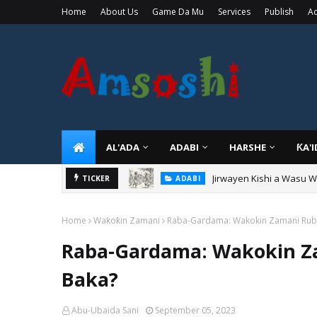
Home
About Us
Game Da Mu
Services
Publish
Ad
AL'ADA
ADABI
HARSHE
ƘA'
Jirwayen Kishi a Wasu 
ADABI
Sarkin Gummi Na Sha Bi
TICKER
TARIHI
Home
Waƙoƙin Zamani
Raba-Gardama: Wakokin Zamani Rubu
Raba-Gardama: Wakokin Z
Baka?
Abu-Ubaida Sani
September 05, 2023