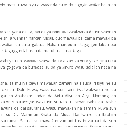
yin masu ruwa biyu a wa
anda suke da sigogin wa
ar baka da
ƙ
ɗ
a san yana da ita, sai da ya raini
wa
walwarsa da irin wannan
ƙ
ƙ
ce shi a wannan harkar. Misali, duk mawa
i bai zama mawa
i ba
ƙ
ƙ
mawa
an da suka gabata. Haka marubucin
agaggen labari bai
ƙ
ƙ
yar
agaggun labaran da marubuta suka
aga.
ƙ
ƙ
asihi ya raini
wa
walwarsa da ita a kan salonta yake gina tasa
ƙ
ƙ
afiya gogewa da bun
asa su sa ya
ir
iro wasu salailan nasa na
ƙ
ƙ
ƙ
e sha, za mu iya cewa mawa
an zamani na Hausa iri biyu ne su
ƙ
cikinsu. Dalili kuwa; wasunsu sun raini
wa
walwarsu ne da
ƙ
ƙ
ungur da Abubakar Ladan da A
ilu Aliyu da Aliyu Namangi da
ƙ
 salon rubutacciyar wa
a irin su Rabi'u Usman Baba da Bashir
ƙ
 Gawuna da dai sauransu. Wasu mawa
an na zamani kuwa sun
ƙ
irin su Dr. Mamman Shata da Musa
an
wairo da Ibrahim
Ɗ
ƙ
sauransu. Sai dai su mawa
an zamani tasirin zamani da son
ƙ
angare ke yin ki
a da kayan ki
a na zamani irin su fiyano da jita.