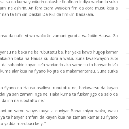
sa su da kuma yun
urin dakushe finafinan Indiya wa
anda suka
ƙ
ɗ
arni na ashirin. An fara tsara wa
o
in fim da
ora musu ki
a a
ƙ
ƙ
ɗ
ɗ
r nan ta fim
in Daskin Da Ri
i da fim
in Bada
ala.
ƙ
ɗ
ɗ
ɗ
nsu da nufin yi wa wa
o
in zamani gurbi a wa
o
in Hausa. Ga
ƙ
ƙ
ƙ
ƙ
yansu na baka ne ba rubutattu ba, har yake kawo hujjoji kamar
aka
an baka na Hausa su
ora a wa
a. Suna kwaikwayon zubi
ƙ
ɗ
ɗ
 da sababbin kayan ki
a wa
anda aka same su ta hanyar hul
a
ɗ
ɗ
ɗ
 kuma alar ki
a na fiyano ko jita da makamantansu. Suna surka
ɗ
a fiyano na Hausa asalinsu rubutattu ne, ha
uwarsu da kayan
ɗ
ai ya san zamani riga ne. Haka kuma ta fuskar jigo da salo da
 da irin na rubutattu ne.”
mani an samu sauye-sauye a duniyar Bahaushiyar wa
a, wasu
ƙ
aya ta hanyar amfani da kayan ki
a na zamani kamar su fiyano
ɗ
ta yadda marubuci ke yi.”