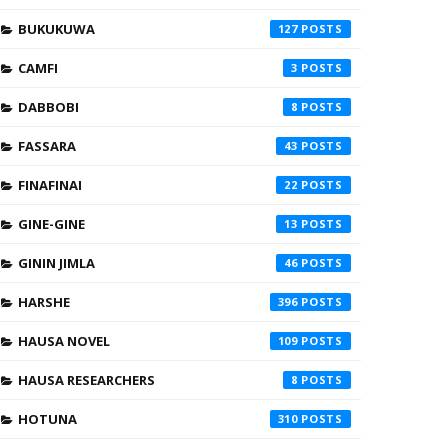
BUKUKUWA
127
CAMFI
3
DABBOBI
8
FASSARA
43
FINAFINAI
22
GINE-GINE
13
GININ JIMLA
46
HARSHE
396
HAUSA NOVEL
109
HAUSA RESEARCHERS
8
HOTUNA
310