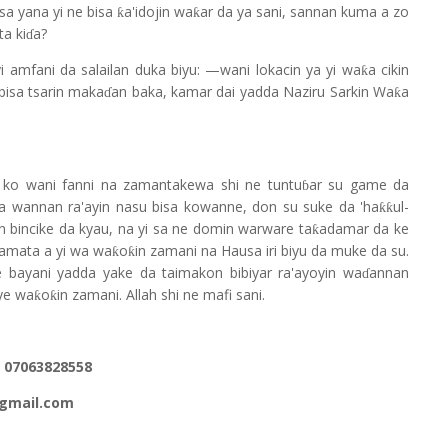
nsa yana yi ne bisa
a'idojin wa
ar da ya sani, sannan kuma a zo
ƙ
ƙ
a ki
a?
ɗ
i amfani da salailan duka biyu: —wani lokacin ya yi wa
a cikin
ƙ
 bisa tsarin maka
an baka, kamar dai yadda Naziru Sarkin Wa
a
ƙ
ɗ
 ko wani fanni na zamantakewa shi ne tuntu
ar su game da
ɓ
a wannan ra'ayin nasu bisa kowanne, don su suke da 'ha
ul-
ƙƙ
nan bincike da kyau, na yi sa ne domin warware ta
adamar da ke
ƙ
amata a yi wa wa
o
in zamani na Hausa iri biyu da muke da su.
ƙ
ƙ
e bayani yadda yake da taimakon bibiyar ra'ayoyin wa
annan
ɗ
ye wa
o
in zamani. Allah shi ne mafi sani.
ƙ
ƙ
 07063828558
@gmail.com