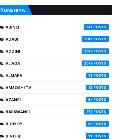
ƘUNSHIYA
ABINCI
241
ADABI
2083
ADDINI
2627
AL'ADA
2079
ALMARA
12
AMSOSHI TV
15
AZANCI
64
BARKWANCI
279
BIDIYOYI
60
BINCIKE
11