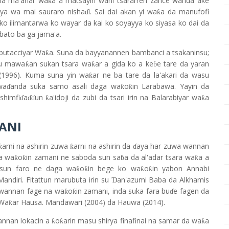
na ma'anar wa
a a matsayin wani tsararren zance wanda ake
ƙ
ya wa mai sauraro nisha
i. Sai dai akan yi wa
a da manufofi
ƙ
ɗ
ko ilimantarwa ko wayar da kai ko soyayya ko siyasa ko dai da
ato ba ga jama'a.
butacciyar Wa
a. Suna da bayyanannen bambanci a tsakaninsu;
ƙ
su mawa
an sukan tsara wa
ar a gida ko a ke
e tare da yaran
ƙ
ƙ
ɓ
u (1996). Kuma suna yin wa
ar ne ba tare da la'akari da wasu
ƙ
wa
anda suka samo asali daga wa
o
in Larabawa. Yayin da
ƙ
ƙ
ɗ
shimfi
a
un
a'idoji da zubi da tsari irin na Balarabiyar wa
a
ƙ
ƙ
ɗ
ɗɗ
ANI
arni na ashirin zuwa
arni na ashirin da
aya har zuwa wannan
ƙ
ƙ
ɗ
da wa
o
in zamani ne saboda sun sa
a da al'adar tsara wa
a a
ƙ
ƙ
ƙ
ɓ
 sun faro ne daga wa
o
in bege ko wa
o
in yabon Annabi
ƙ
ƙ
ƙ
ƙ
Mandiri. Fitattun marubuta irin su
an'azumi Baba da Alkhamis
Ɗ
wannan fage na wa
o
in zamani, inda suka fara bu
e fagen da
ƙ
ƙ
ɗ
 Wa
ar Hausa. Mandawari (2004) da Hauwa (2014).
ƙ
annan lokacin a
o
arin masu shirya finafinai na samar da wa
a
ƙ
ƙ
ƙ