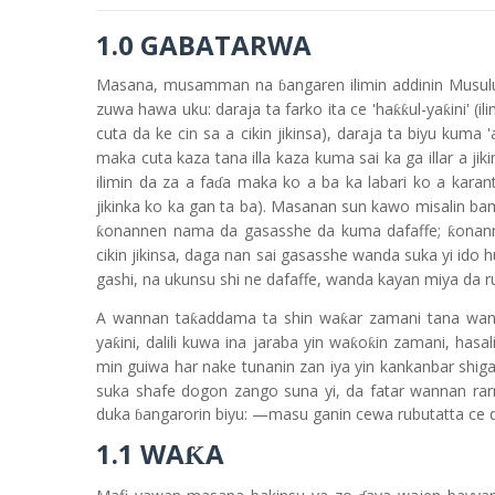
1.0 GABATARWA
Masana, musamman na
angaren ilimin addinin Musul
ɓ
zuwa hawa uku: daraja ta farko ita ce 'ha
ul-ya
ini' (
ƙƙ
ƙ
cuta da ke cin sa a cikin jikinsa), daraja ta biyu kuma '
maka cuta kaza tana illa kaza kuma sai ka ga illar a jiki
ilimin da za a fa
a maka ko a ba ka labari ko a karanta
ɗ
jikinka ko ka gan ta ba). Masanan sun kawo misalin b
onannen nama da gasasshe da kuma dafaffe;
onann
ƙ
ƙ
cikin jikinsa, daga nan sai gasasshe wanda suka yi ido 
gashi, na ukunsu shi ne dafaffe, wanda kayan miya da ru
A wannan ta
addama ta shin wa
ar zamani tana wan
ƙ
ƙ
ya
ini, dalili kuwa ina jaraba yin wa
o
in zamani, hasa
ƙ
ƙ
ƙ
min guiwa har nake tunanin zan iya yin kankanbar shig
suka shafe dogon zango suna yi, da fatar wannan rar
duka
angarorin biyu: —masu ganin cewa rubutatta ce 
ɓ
1.1 WA
A
Ƙ