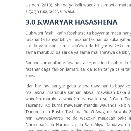
Usman (2018), shi ma ya kalli wa
o
in zamani a matsa
ƙ
ƙ
sigogin rubutacciyar wa
a.
ƙ
3.0
WARYAR HASASHENA
Ƙ
Duk wani fasihi, kafin fasaharsa ta bayyanar masa har y
fasahar ta hanyar bibiyar fasahar fasihan da suka gaba
sai da ya kasance mai sha'awa da bibiyar wa
o
in 
ƙ
ƙ
zama marubuci ba sai da ya zama mai sha'awa da bibi
Sannan kuma al'adar fasaha ita ce; duk irin fasahar da f
fasahar daga farkon lamari, sai dai idan tafiya ta yi t
kansa.
Idan har inda saniyar gaba ta sha ruwa nan ta baya k
ma: akwai marubuta sannan akwai mawa
an baka a 
ƙ
wa
o
in marubuta wa
o
in Hausa irin su Sa'adu Z
ƙ
ƙ
ƙ
ƙ
sauransu. Ko kuma mawa
an mandiri wa
anda ke bin
ƙ
ɗ
anmusa da Bashir Tashi da Rufa'i Ayagi da Auwalu
Ɗ
raini
wa
walwarsu ne da wa
o
in ma
a
an baka 
ƙ
ƙ
ƙ
ƙ
ƙ
ɗ
Naramba
a da Haruna Uji da Sani Aliyu
andawo da 
Ɗ
ɗ
kar
uwar wa
o
in nasu a cikin jama'a ya sa kowanne