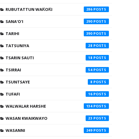
RUBUTATTUN WAƘOƘI
286
SANA'O'I
290
TARIHI
390
TATSUNIYA
28
TSARIN SAUTI
18
TSIRRAI
54
TSUNTSAYE
8
TUFAFI
16
WALWALAR HARSHE
134
WASAN KWAIKWAYO
23
WASANNI
249