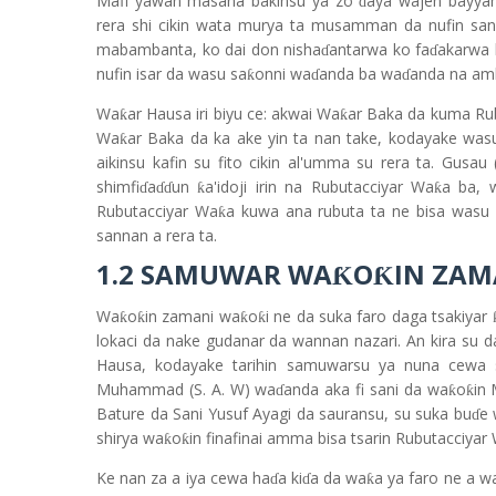
Mafi yawan masana bakinsu ya zo
aya wajen bayya
ɗ
rera shi cikin wata murya ta musamman da nufin san
mabambanta, ko dai don nisha
antarwa ko fa
akarwa 
ɗ
ɗ
nufin isar da wasu sa
onni wa
anda ba wa
anda na amb
ƙ
ɗ
ɗ
Wa
ar Hausa iri biyu ce: akwai Wa
ar Baka da kuma Ru
ƙ
ƙ
Wa
ar Baka da ka ake yin ta nan take, kodayake wa
ƙ
aikinsu kafin su fito cikin al'umma su rera ta. Gusa
shimfi
a
un
a'idoji irin na Rubutacciyar Wa
a ba, 
ƙ
ƙ
ɗ
ɗɗ
Rubutacciyar Wa
a kuwa ana rubuta ta ne bisa wasu 
ƙ
sannan a rera ta.
1.2 SAMUWAR WA
O
IN ZAM
Ƙ
Ƙ
Wa
o
in zamani wa
o
i ne da suka faro daga tsakiyar
ƙ
ƙ
ƙ
ƙ
lokaci da nake gudanar da wannan nazari. An kira su 
Hausa, kodayake tarihin samuwarsu ya nuna cewa
Muhammad (S. A. W) wa
anda aka fi sani da wa
o
in 
ƙ
ƙ
ɗ
Bature da Sani Yusuf Ayagi da sauransu, su suka bu
e 
ɗ
shirya wa
o
in finafinai amma bisa tsarin Rubutacciyar
ƙ
ƙ
Ke nan za a iya cewa ha
a ki
a da wa
a ya faro ne a w
ƙ
ɗ
ɗ