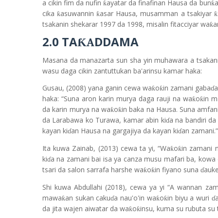
a cikin fim da nufin
ayatar da finafinan Hausa da bun
a
ƙ
ƙ
cika
asuwannin
asar Hausa, musamman a tsakiyar
ƙ
ƙ
ƙ
tsakanin shekarar 1997 da 1998, misalin fitacciyar wa
a
ƙ
2.0 TA
DDAMA
ƘA
Masana da manazarta sun sha yin muhawara a tsakani
wasu daga cikin zantuttukan ba'arinsu kamar haka:
Gusau, (2008) yana ganin cewa wa
o
in zamani gaba
a
ƙ
ƙ
ɗ
haka: “Suna aron karin murya daga rauji na wa
o
in m
ƙ
ƙ
da karin murya na wa
o
in baka na Hausa. Suna amfani
ƙ
ƙ
da Larabawa ko Turawa, kamar abin ki
a na bandiri da
ɗ
kayan ki
an Hausa na gargajiya da kayan ki
an zamani.”
ɗ
ɗ
Ita kuwa Zainab, (2013) cewa ta yi, “Wa
o
in zamani n
ƙ
ƙ
ki
a na zamani bai isa ya canza musu mafari ba, kowa d
ɗ
tsari da salon sarrafa harshe wa
o
in fiyano suna
auke
ƙ
ƙ
ɗ
Shi kuwa Abdullahi (2018), cewa ya yi “A wannan za
mawa
an sukan caku
a nau'o'in wa
o
in biyu a wuri
ƙ
ƙ
ƙ
ɗ
ɗ
da jita wajen aiwatar da wa
o
insu, kuma su rubuta su 
ƙ
ƙ