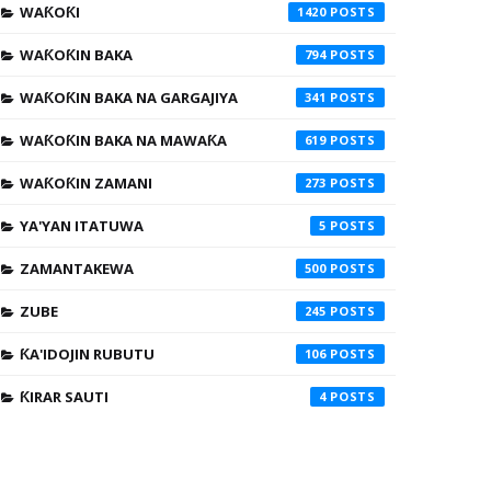
WAƘOƘI
1420
WAƘOƘIN BAKA
794
WAƘOƘIN BAKA NA GARGAJIYA
341
WAƘOƘIN BAKA NA MAWAƘA
619
WAƘOƘIN ZAMANI
273
YA'YAN ITATUWA
5
ZAMANTAKEWA
500
ZUBE
245
ƘA'IDOJIN RUBUTU
106
ƘIRAR SAUTI
4