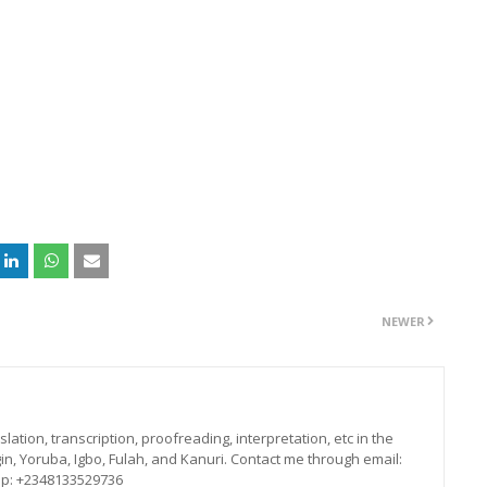
NEWER
lation, transcription, proofreading, interpretation, etc in the
in, Yoruba, Igbo, Fulah, and Kanuri. Contact me through email:
p: +2348133529736