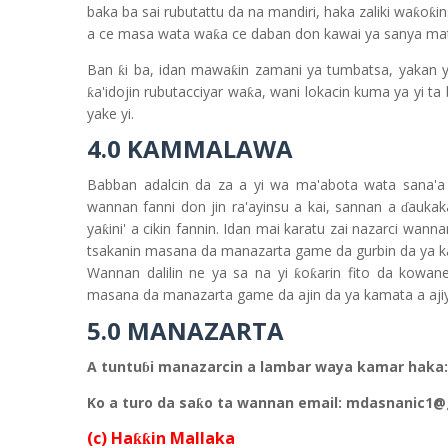
baka ba sai rubutattu da na mandiri, haka zaliki wa
o
i
ƙ
ƙ
a ce masa wata wa
a ce daban don kawai ya sanya mat
ƙ
Ban
i ba, idan mawa
in zamani ya tumbatsa, yakan y
ƙ
ƙ
a'idojin rubutacciyar wa
a, wani lokacin kuma ya yi ta
ƙ
ƙ
yake yi.
4.0 KAMMALAWA
Babban adalcin da za a yi wa ma'abota wata sana'a
wannan fanni don jin ra'ayinsu a kai, sannan a
aukak
ɗ
ya
ini' a cikin fannin. Idan mai karatu zai nazarci wan
ƙ
tsakanin masana da manazarta game da gurbin da ya k
Wannan dalilin ne ya sa na yi
o
arin fito da kowan
ƙ
ƙ
masana da manazarta game da ajin da ya kamata a aji
5.0 MANAZARTA
A tuntu
i manazarcin a lambar waya kamar haka:
ɓ
Ko a turo da sa
o ta wannan email: mdasnanic1
ƙ
(c) Ha
in Mallaka
ƙƙ