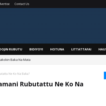
vertise
Contact Us
IDOJIN RUBUTU
BIDIYOYI
HOTUNA
LITTATTAFAI
HAU
Wakokin Baka Na Mata
yar: Sarkin Mafaran Gummi Justice Lawal Hassan
tattu Ne Ko Na Baka?
amani Rubutattu Ne Ko Na