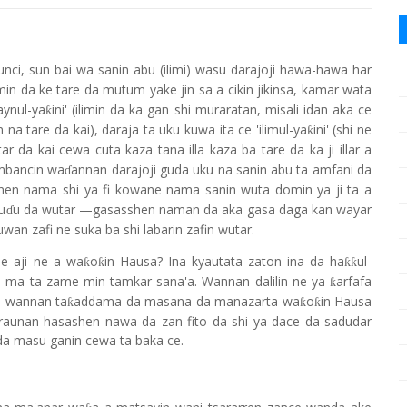
unci, sun bai wa sanin abu (ilimi) wasu darajoji hawa-hawa har
ilimin da ke tare da mutum yake jin sa a cikin jikinsa, kamar wata
aynul-ya
ini' (ilimin da ka gan shi muraratan, misali idan aka ce
ƙ
n na tare da kai), daraja ta uku kuwa ita ce 'ilimul-ya
ini' (shi ne
ƙ
r da kai cewa cuta kaza tana illa kaza ba tare da ka ji illar a
ambancin wa
annan darajoji guda uku na sanin abu ta amfani da
ɗ
en nama shi ya fi kowane nama sanin wuta domin ya ji ta a
hu
u da wutar —gasasshen naman da aka gasa daga kan wayar
ɗ
wan zafi ne suka ba shi labarin zafin wutar.
e aji ne a wa
o
in Hausa? Ina kyautata zaton ina da ha
ul-
ƙ
ƙ
ƙƙ
li ma ta zame min tamkar sana'a. Wannan dalilin ne ya
arfafa
ƙ
a wannan ta
addama da masana da manazarta wa
o
in Hausa
ƙ
ƙ
ƙ
raunan hasashen nawa da zan fito da shi ya dace da sadudar
da masu ganin cewa ta baka ce.