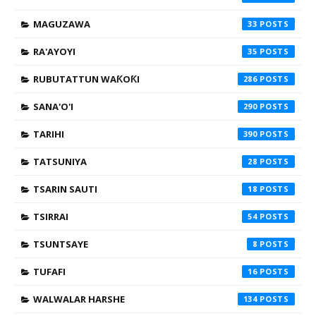
MAGUZAWA
33
RA'AYOYI
35
RUBUTATTUN WAƘOƘI
286
SANA'O'I
290
TARIHI
390
TATSUNIYA
28
TSARIN SAUTI
18
TSIRRAI
54
TSUNTSAYE
8
TUFAFI
16
WALWALAR HARSHE
134