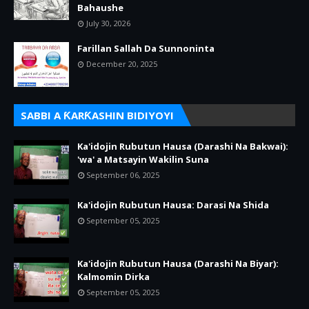
Bahaushe
July 30, 2026
Farillan Sallah Da Sunnoninta
December 20, 2025
SABBI A ƘARƘASHIN BIDIYOYI
Ka'idojin Rubutun Hausa (Darashi Na Bakwai):
'wa' a Matsayin Wakilin Suna
September 06, 2025
Ka'idojin Rubutun Hausa: Darasi Na Shida
September 05, 2025
Ka'idojin Rubutun Hausa (Darashi Na Biyar):
Kalmomin Dirka
September 05, 2025