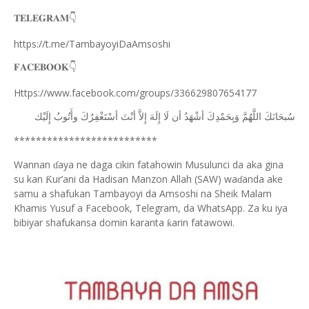
𝐓𝐄𝐋𝐄𝐆𝐑𝐀𝐌
👇
https://t.me/TambayoyiDaAmsoshi
𝐅𝐀𝐂𝐄𝐁𝐎𝐎𝐊
👇
Https://www.facebook.com/groups/336629807654177
ﺳُﺒﺤَﺎﻧَﻚَ
ﺍﻟﻠَّﻬُﻢَّ
ﻭَﺑِﺤَﻤْﺪِﻙَ
ﺃﺷْﻬَﺪُ
ﺃﻥ
ﻟَﺎ
ﺇِﻟَﻪَ
ﺇِﻻَّ
ﺃﻧْﺖَ
ﺃﺳْﺘَﻐْﻔِﺮُﻙَ
ﻭﺃَﺗُﻮﺏُ
ﺇِﻟَﻴْﻚ
**************************
Wannan
aya ne daga cikin fatahowin Musulunci da aka gina
ɗ
su kan
ur’ani da Hadisan Manzon Allah (SAW) wa
anda ake
Ƙ
ɗ
samu a shafukan Tambayoyi da Amsoshi na Sheik Malam
Khamis Yusuf a Facebook, Telegram, da WhatsApp. Za ku iya
bibiyar shafukansa domin karanta
arin fatawowi.
ƙ