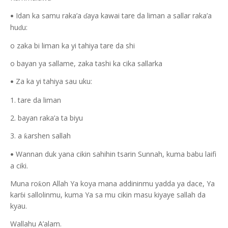
Idan ka samu raka’a
aya kawai tare da liman a sallar raka’a
ɗ
•
hu
u:
ɗ
o zaka bi liman ka yi tahiya tare da shi
o bayan ya sallame, zaka tashi ka cika sallarka
Za ka yi tahiya sau uku:
•
1. tare da liman
2. bayan raka’a ta biyu
3. a
arshen sallah
ƙ
Wannan duk yana cikin sahihin tsarin Sunnah, kuma babu laifi
•
a ciki.
Muna ro
on Allah Ya koya mana addininmu yadda ya dace, Ya
ƙ
kar
i sallolinmu, kuma Ya sa mu cikin masu kiyaye sallah da
ɓ
kyau.
Wallahu A’alam.