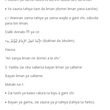
•
Ya zauna tahiya tare da liman (domin liman yana
arshe)
ƙ
•
Wannan zama tahiya ya zama wajibi a gare shi, saboda
👉
yana bin liman.
Dalili: Annabi
ya ce:
ﷺ
«
» (Bukhari da Muslim)
إِنَّمَا جُعِلَ الإِمَامُ لِيُؤْتَمَّ بِهِ
Hausa:
An sanya liman ne domin a bi shi.”
“
3. Yadda zai cika sallarsa bayan liman ya sallame
Bayan liman ya sallame:
Mataki na 1:
Zai tashi ya kawo raka’a ta biyu a gare shi
•
Bayan ya gama, zai zauna ya yi tahiya (tahiya ta farko)
•