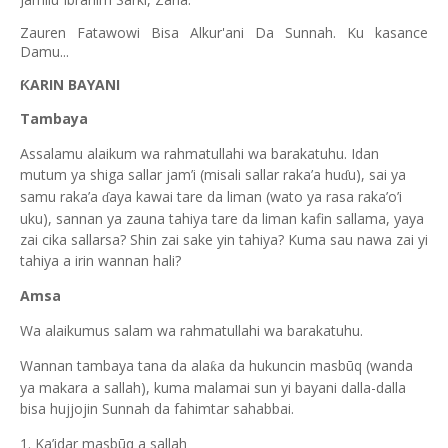
Zauren Fatawowi Bisa Alkur'ani Da Sunnah. Ku kasance
Damu...
ƘARIN BAYANI
Tambaya
Assalamu alaikum wa rahmatullahi wa barakatuhu. Idan
mutum ya shiga sallar jam’i (misali sallar raka’a hu
u), sai ya
ɗ
samu raka’a
aya kawai tare da liman (wato ya rasa raka’o’i
ɗ
uku), sannan ya zauna tahiya tare da liman kafin sallama, yaya
zai cika sallarsa? Shin zai sake yin tahiya? Kuma sau nawa zai yi
tahiya a irin wannan hali?
Amsa
Wa alaikumus salam wa rahmatullahi wa barakatuhu.
Wannan tambaya tana da ala
a da hukuncin masbūq (wanda
ƙ
ya makara a sallah), kuma malamai sun yi bayani dalla-dalla
bisa hujjojin Sunnah da fahimtar sahabbai.
1. Ka’idar masbūq a sallah