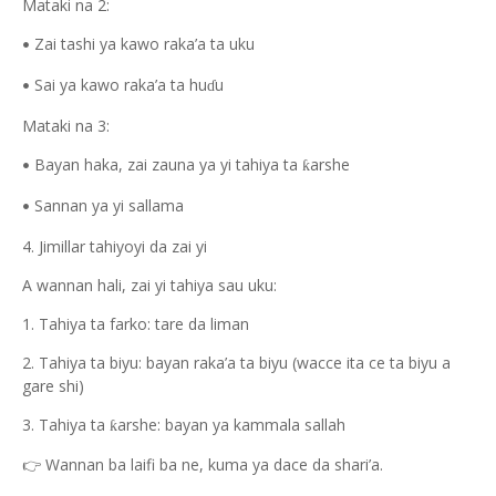
Mataki na 2:
Zai tashi ya kawo raka’a ta uku
•
Sai ya kawo raka’a ta hu
u
ɗ
•
Mataki na 3:
Bayan haka, zai zauna ya yi tahiya ta
arshe
ƙ
•
Sannan ya yi sallama
•
4. Jimillar tahiyoyi da zai yi
A wannan hali, zai yi tahiya sau uku:
1. Tahiya ta farko: tare da liman
2. Tahiya ta biyu: bayan raka’a ta biyu (wacce ita ce ta biyu a
gare shi)
3. Tahiya ta
arshe: bayan ya kammala sallah
ƙ
Wannan ba laifi ba ne, kuma ya dace da shari’a.
👉