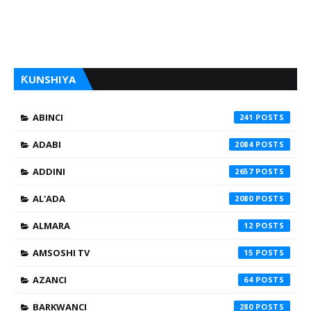
ƘUNSHIYA
ABINCI
241
ADABI
2084
ADDINI
2657
AL'ADA
2080
ALMARA
12
AMSOSHI TV
15
AZANCI
64
BARKWANCI
280