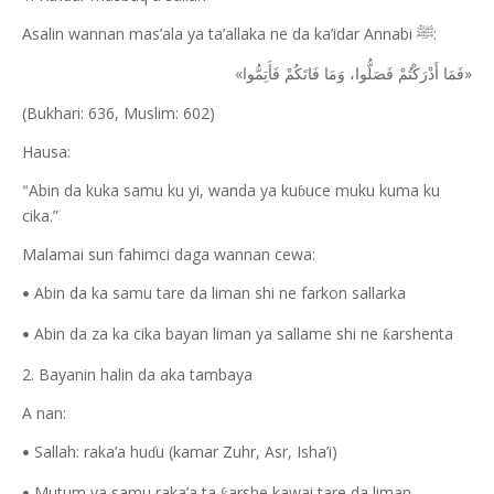
Asalin wannan mas’ala ya ta’allaka ne da ka’idar Annabi
:
ﷺ
«
»
فَمَا أَدْرَكْتُمْ فَصَلُّوا، وَمَا فَاتَكُمْ فَأَتِمُّوا
(Bukhari: 636, Muslim: 602)
Hausa:
Abin da kuka samu ku yi, wanda ya ku
uce muku kuma ku
ɓ
“
cika.”
Malamai sun fahimci daga wannan cewa:
Abin da ka samu tare da liman shi ne farkon sallarka
•
Abin da za ka cika bayan liman ya sallame shi ne
arshenta
ƙ
•
2. Bayanin halin da aka tambaya
A nan:
Sallah: raka’a hu
u (kamar Zuhr, Asr, Isha’i)
ɗ
•
Mutum ya samu raka’a ta
arshe kawai tare da liman
ƙ