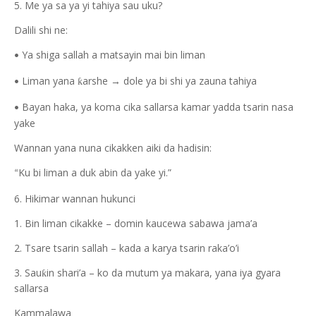
5. Me ya sa ya yi tahiya sau uku?
Dalili shi ne:
Ya shiga sallah a matsayin mai bin liman
•
Liman yana
arshe → dole ya bi shi ya zauna tahiya
ƙ
•
Bayan haka, ya koma cika sallarsa kamar yadda tsarin nasa
•
yake
Wannan yana nuna cikakken aiki da hadisin:
Ku bi liman a duk abin da yake yi.”
“
6. Hikimar wannan hukunci
1. Bin liman cikakke – domin kaucewa sabawa jama’a
2. Tsare tsarin sallah – kada a karya tsarin raka’o’i
3. Sau
in shari’a – ko da mutum ya makara, yana iya gyara
ƙ
sallarsa
Kammalawa