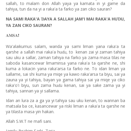
sallah, to malam don Allah yaya ya kamata in yi game da
tahiya, tun da na yi a raka'a ta farko ya zan ciko sauran?
NA SAMI RAKA'A
AYA A SALLAH JAM'I MAI RAKA'A HU
U,
Ɗ
Ɗ
YA ZAN CIKO SAURAN?
𝐀𝐌𝐒𝐀
❗️
Wa'alaikumus salam, wanda ya sami liman yana raka'a ta
qarshe a sallah mai raka'a hu
u, to
kenan zai yi zaman tahiya
ɗ
sau uku a sallar, zaman tahiya na farko ya zama masa tilas ne
saboda kasancewar limaminsa yana raka'a ta qarshe ne, shi
kuma a lokacin yana raka'arsa ta farko ne. To idan liman ya
sallame, sai shi kuma ya miqe ya kawo raka'arsa ta biyu, sai ya
zauna ya yi tahiya, bayan ya gama tahiya sai ya miqe ya ciko
raka'o'i biyu, sun zama hu
u kenan, sai ya sake zama ya yi
ɗ
tahiya, sannan ya yi sallama.
Idan an lura za a ga ya yi tahiya sau uku kenan, to wannan ba
matsala ba ce, kasancewar ya riski liman a raka'a ta qarshe ne
ya tilasta masa yin hakan.
Allah S.W.T ne mafi sani.
Jamilu Ibrahim Sarki, Zaria.