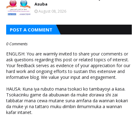
Asuba
August 08, 2026
POST A COMMENT
0 Comments
ENGLISH: You are warmly invited to share your comments or
ask questions regarding this post or related topics of interest.
Your feedback serves as evidence of your appreciation for our
hard work and ongoing efforts to sustain this extensive and
informative blog. We value your input and engagement.
HAUSA: Kuna iya rubuto mana tsokaci ko tambayoyi a ƙasa.
Tsokacinku game da abubuwan da muke ɗorawa shi zai
tabbatar mana cewa mutane suna amfana da wannan ƙoƙari
da muke yi na tattaro muku ɗimbin ilimummuka a wannan
kafar intanet.