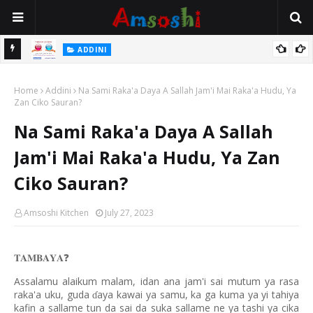
 Gudu
ADDINI
Na Yi Mafarki Ana Bikina, Kafin A Daura Aure Sai Na Farka
Home
Addini
Na Sami Raka'a Daya A Sallah Jam'i Mai Raka'a Hudu, Ya
Zan Ciko Sauran?
Na Sami Raka'a Daya A Sallah
Jam'i Mai Raka'a Hudu, Ya Zan
Ciko Sauran?
Amsoshi Kitchen
July 27, 2023
𝐓𝐀𝐌𝐁𝐀𝐘𝐀
❓
Assalamu alaikum malam, idan ana jam'i sai mutum ya rasa
raka'a uku, guda
aya kawai ya samu, ka ga kuma ya yi tahiya
ɗ
kafin a sallame tun da sai da suka sallame ne ya tashi ya cika