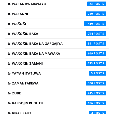
WASAN KWAIKWAYO
23
WASANNI
249
WAƘOƘI
1420
WAƘOƘIN BAKA
794
WAƘOƘIN BAKA NA GARGAJIYA
341
WAƘOƘIN BAKA NA MAWAƘA
619
WAƘOƘIN ZAMANI
273
YA'YAN ITATUWA
5
ZAMANTAKEWA
500
ZUBE
245
ƘA'IDOJIN RUBUTU
106
ƘIRAR SAUTI
4