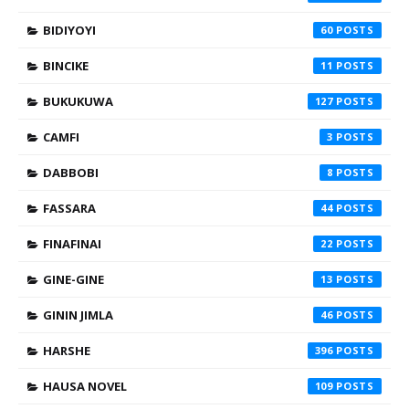
BIDIYOYI
60
BINCIKE
11
BUKUKUWA
127
CAMFI
3
DABBOBI
8
FASSARA
44
FINAFINAI
22
GINE-GINE
13
GININ JIMLA
46
HARSHE
396
HAUSA NOVEL
109