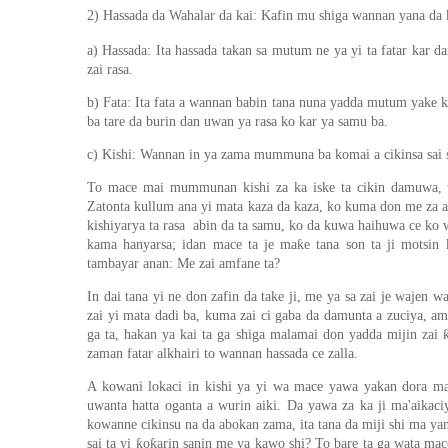
2) Hassada da Wahalar da kai: Kafin mu shiga wannan yana da
a) Hassada: Ita hassada takan sa mutum ne ya yi ta fatar kar 
zai rasa.
b) Fata: Ita fata a wannan babin tana nuna yadda mutum yake
ba tare da burin dan uwan ya rasa ko kar ya samu ba.
c) Kishi: Wannan in ya zama mummuna ba komai a cikinsa sai s
To mace mai mummunan kishi za ka iske ta cikin damuwa, ta 
Zatonta kullum ana yi mata kaza da kaza, ko kuma don me za a 
kishiyarya ta rasa abin da ta samu, ko da kuwa haihuwa ce ko
kama hanyarsa; idan mace ta je maƙe tana son ta ji motsin k
tambayar anan: Me zai amfane ta?
In dai tana yi ne don zafin da take ji, me ya sa zai je wajen 
zai yi mata dadi ba, kuma zai ci gaba da damunta a zuciya, a
ga ta, hakan ya kai ta ga shiga malamai don yadda mijin zai 
zaman fatar alkhairi to wannan hassada ce zalla.
A kowani lokaci in kishi ya yi wa mace yawa yakan dora mat
uwanta hatta oganta a wurin aiki. Da yawa za ka ji ma'aikaci
kowanne cikinsu na da abokan zama, ita tana da miji shi ma ya
sai ta yi ƙoƙarin sanin me ya kawo shi? To bare ta ga wata mac