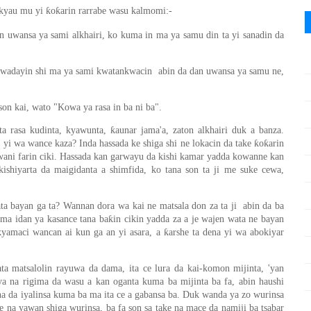
 kyau mu yi ƙoƙarin rarrabe wasu kalmomi:-
dan uwansa ya sami alkhairi, ko kuma in ma ya samu din ta yi sanadin da
 kwadayin shi ma ya sami kwatankwacin abin da dan uwansa ya samu ne,
on kai, wato "Kowa ya rasa in ba ni ba".
rasa kudinta, kyawunta, ƙaunar jama'a, zaton alkhairi duk a banza.
yi wa wance kaza? Inda hassada ke shiga shi ne lokacin da take ƙoƙarin
 wani farin ciki. Hassada kan garwayu da kishi kamar yadda kowanne kan
ishiyarta da maigidanta a shimfida, ko tana son ta ji me suke cewa,
wata bayan ga ta? Wannan dora wa kai ne matsala don za ta ji abin da ba
mma idan ya kasance tana baƙin cikin yadda za a je wajen wata ne bayan
ƙyamaci wancan ai kun ga an yi asara, a ƙarshe ta dena yi wa abokiyar
a matsalolin rayuwa da dama, ita ce lura da kai-komon mijinta, 'yan
ya na rigima da wasu a kan oganta kuma ba mijinta ba fa, abin haushi
na da iyalinsa kuma ba ma ita ce a gabansa ba. Duk wanda ya zo wurinsa
e na yawan shiga wurinsa, ba fa son sa take na mace da namiji ba tsabar