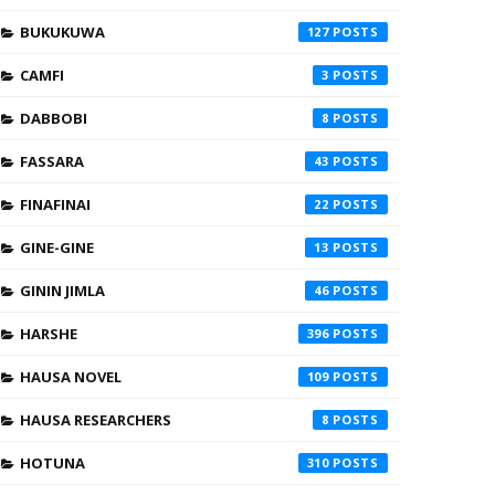
BUKUKUWA
127
CAMFI
3
DABBOBI
8
FASSARA
43
FINAFINAI
22
GINE-GINE
13
GININ JIMLA
46
HARSHE
396
HAUSA NOVEL
109
HAUSA RESEARCHERS
8
HOTUNA
310