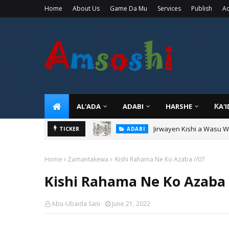
Home
About Us
Game Da Mu
Services
Publish
Ad
AL'ADA
ADABI
HARSHE
ƘA'
Jirwayen Kishi a Wasu 
ADABI
TICKER
Sarkin Gummi Na Sha Bi
TARIHI
Home
Zamantakewa
Kishi Rahama Ne Ko Azaba //07
Kishi Rahama Ne Ko Azaba 
Abu-Ubaida Sani
June 21, 2022