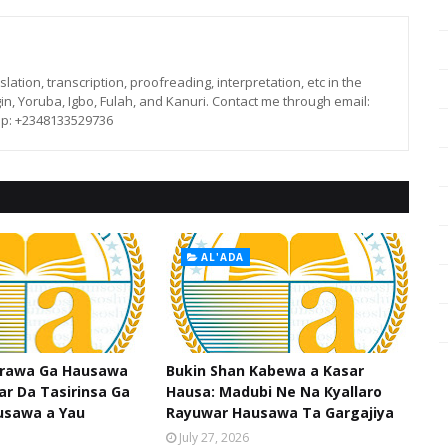
lation, transcription, proofreading, interpretation, etc in the
in, Yoruba, Igbo, Fulah, and Kanuri. Contact me through email:
p: +2348133529736
AL'ADA
srawa Ga Hausawa
Bukin Shan Kabewa a Kasar
ar Da Tasirinsa Ga
Hausa: Madubi Ne Na Кyallaro
usawa a Yau
Rayuwar Hausawa Ta Gargajiya
July 27, 2026