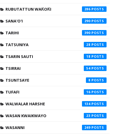
RUBUTATTUN WAƘOƘI
286
SANA'O'I
290
TARIHI
390
TATSUNIYA
28
TSARIN SAUTI
18
TSIRRAI
54
TSUNTSAYE
8
TUFAFI
16
WALWALAR HARSHE
134
WASAN KWAIKWAYO
23
WASANNI
249