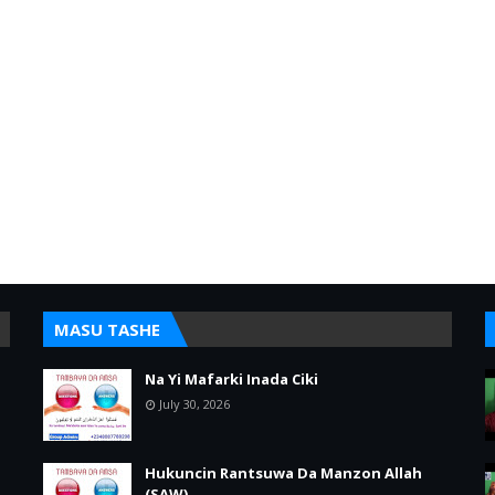
MASU TASHE
Na Yi Mafarki Inada Ciki
July 30, 2026
Hukuncin Rantsuwa Da Manzon Allah
(SAW)