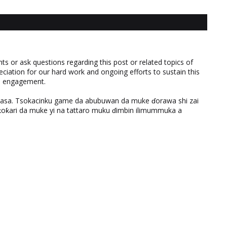
 or ask questions regarding this post or related topics of
eciation for our hard work and ongoing efforts to sustain this
nd engagement.
ƙasa. Tsokacinku game da abubuwan da muke ɗorawa shi zai
ƙari da muke yi na tattaro muku ɗimbin ilimummuka a