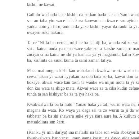
kishin ne kawai.
Galibin waɗanda take kishin da su kan hada har da 'yan uwant
san an taba yin wace ta haƙura ƙanwarta ta ƙwace saurayint
yadda abin ya faru, amma da yake kishin yayar da sauƙi ta yi
uwayen suka haƙura.
Ta ce "Ni fa ina neman miji ne ba namiji ba, wanda zai zo wur
shi a kaina tunda ya nuna wace yake so, a ƙarshe zan auro mana
zuciyarsa na kaina ne shi ya kamata ya yi maganinta kafin ko
ba, kishinta da sauƙi kuma ta sami zaman lafiya.
Mace mai mugun kishi kan wahalar da ƙwaƙwalwarta wurin tunan
cewa, takan yi wasu ayyukan ba don tana so ba, kawai don ta 
bokaye, akwai wace kan tashi ta wanke wa mijin mota ta yi ka
don kar wata ta shigo mata. Akwai wace za ta cika kudin cefane
tunda ta san kishiyar ba za ta iya haka ba.
Ƙwaƙwalwarta ba ta hutu "Yanzu haka ya tafi wurin wata ne, m
magana da wata. Ko waya ya daga sai ta zo wurin ta ji da w
tabbatar ba ba shi shawara suke yi ya ƙara aure ba. A kullum 
matsalolinta sun ƙaru.
(Kar ku yi min dariya) ina matashi na taba son wata abokiyar k
ƙwaƙwalwata har yanzu, mun gama karatu na dawo gida wani y