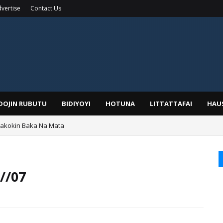
vertise
Contact Us
IDOJIN RUBUTU
BIDIYOYI
HOTUNA
LITTATTAFAI
HAU
Wakokin Baka Na Mata
yar: Sarkin Mafaran Gummi Justice Lawal Hassan
//07