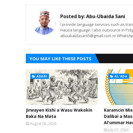
Posted by:
Abu-Ubaida Sani
I provide language services such as trans
Hausa language. I also outsource in Pidg
abuubaidasani5@gmail.com or WhatsAp
YOU MAY LIKE THESE POSTS
ADABI
AL'ADA
Jirwayen Kishi a Wasu Wakokin
Karamcin Mi
Baka Na Mata
Dalibai a Mas
Al'ummar Ha
August 06, 2026
July 27, 2026