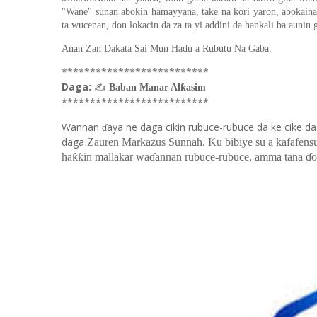
"Wane" sunan abokin hamayyana, take na kori yaron, abokaina 
ta wucenan, don lokacin da za ta yi addini da hankali ba aunin
Anan Zan Dakata Sai Mun Haɗu a Rubutu Na Gaba.
**************************
Daga:
✍
Baban Manar Alƙasim
**************************
Wannan
aya ne daga cikin rubuce-rubuce da ke cike 
ɗ
daga
Zauren Markazus Sunnah. Ku bibiye su a kafafensu
haƙƙin mallakar waɗannan rubuce-rubuce, amma tana ɗor