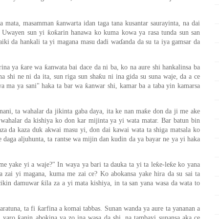
a mata, masamman ƙanwarta idan taga tana kusantar saurayinta, na dai
a. Uwayen sun yi ƙoƙarin hanawa ko kuma kowa ya rasa tunda sun san
 aiki da hankali ta yi magana masu dadi waɗanda da su ta iya gamsar da
ina ya ƙare wa ƙanwata bai dace da ni ba, ko na aure shi hankalinsa ba
 shi ne ni da ita, sun riga sun shaƙu ni ina gida su suna waje, da a ce
wa ma ya sani" haka ta bar wa ƙanwar shi, kamar ba a taba yin kamarsa
i, ta wahalar da jikinta gaba daya, ita ke nan maƙe don da ji me ake
wahalar da kishiya ko don kar mijinta ya yi wata matar. Bar batun bin
za da kaza duk akwai masu yi, don dai kawai wata ta shiga matsala ko
 daga aljuhunta, ta rantse wa mijin dan kudin da ya bayar ne ya yi haka
e yake yi a waje?" In waya ya bari ta dauka ta yi ta leƙe-leƙe ko yana
a zai yi magana, kuma me zai ce? Ko abokansa yake hira da su sai ta
cikin damuwar ƙila za a yi mata kishiya, in ta san yana wasa da wata to
aratuna, ta fi ƙarfina a komai tabbas. Sunan wanda ya aure ta yananan a
aro ƙanin abokina ya zo ina wasa da shi, na tambayi sunansa aka ce