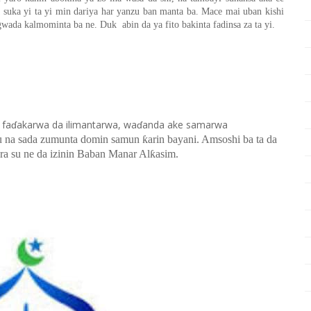
suka yi ta yi min dariya har yanzu ban manta ba. Mace mai uban kishi
 gwada kalmominta ba ne. Duk abin da ya fito bakinta fadinsa za ta yi.
da faɗakarwa da ilimantarwa, waɗanda ake samarwa
 na sada zumunta domin samun ƙarin bayani. Amsoshi ba ta da
a su ne da izinin Baban Manar Alƙasim.