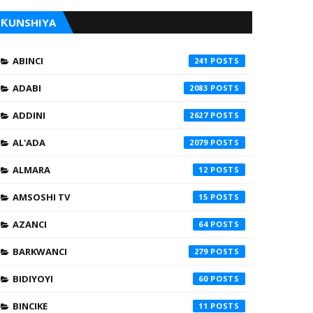
ƘUNSHIYA
ABINCI
241
ADABI
2083
ADDINI
2627
AL'ADA
2079
ALMARA
12
AMSOSHI TV
15
AZANCI
64
BARKWANCI
279
BIDIYOYI
60
BINCIKE
11