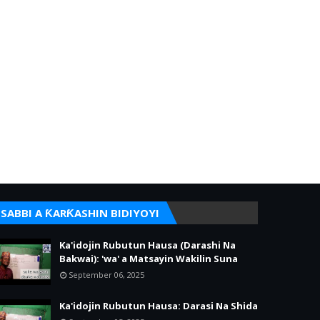
SABBI A ƘARƘASHIN BIDIYOYI
Ka'idojin Rubutun Hausa (Darashi Na
Bakwai): 'wa' a Matsayin Wakilin Suna
September 06, 2025
Ka'idojin Rubutun Hausa: Darasi Na Shida