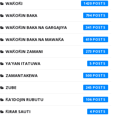
WAƘOƘI
1420
WAƘOƘIN BAKA
794
WAƘOƘIN BAKA NA GARGAJIYA
341
WAƘOƘIN BAKA NA MAWAƘA
619
WAƘOƘIN ZAMANI
273
YA'YAN ITATUWA
5
ZAMANTAKEWA
500
ZUBE
245
ƘA'IDOJIN RUBUTU
106
ƘIRAR SAUTI
4