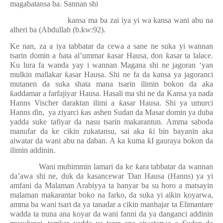
magabatansa ba. Sannan shi
kansa ma ba zai iya yi wa kansa wani abu na
alheri ba (Abdullah (b.kw:92).
Ke nan, za a iya tabbatar da cewa a sane ne suka yi wannan
tsarin domin a
ɓ
ata al’ummar
ƙ
asar Hausa, don
ƙ
asar ta lalace.
Ku lura fa wanda yay i wannan Magana shi ne jagoran ‘yan
mulkin mallakar
ƙ
asar Hausa. Shi ne fa da kansa ya jagoranci
mutanen da suka shata mana tsarin ilimin bokon da aka
ƙ
addamar a farfajiyar Hausa. Hasali ma shi ne da Kansa ya na
ɗ
a
Hanns Vischer daraktan ilimi a
ƙ
asar Hausa. Shi ya umurci
Hanns
ɗ
in,
ya ziyarci
ƙ
as ashen Sudan da Masar domin ya duba
yadda suke tafiyar da nasu tsarin makarantun. Amma saboda
manufar da ke cikin zukatansu, sai aka
ƙ
i bin bayanin aka
aiwatar da wani abu na daban. A ka kuma
ƙ
I gauraya bokon da
ilimin addinin.
Wani muhimmin lamari da ke
ƙ
ara tabbatar da wannan
da’awa shi ne, duk da kasancewar
Ɗ
an Hausa (Hanns) ya yi
amfani da Malaman Arabiyya ta hanyar ba su horo a matsayin
malaman makarantar boko na farko, da suka yi aikin koyarwa,
amma ba wani tsari da ya tanadar a cikin manhajar ta Elimantare
wadda ta nuna ana koyar da wani fanni da ya danganci addinin