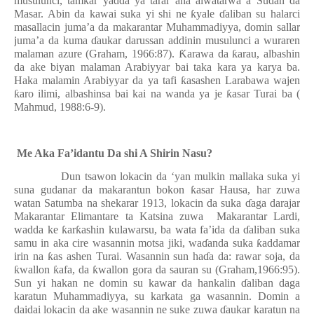
musulunci, tamkar yadda ya tarar ana aiwatarwa a Sudan da
Masar. Abin da kawai suka yi shi ne
ƙ
yale
ɗ
aliban su halarci
masallacin juma’a da makarantar Muhammadiyya, domin sallar
juma’a da kuma
ɗ
aukar darussan addinin musulunci a wuraren
malaman azure (Graham, 1966:87).
Ƙ
arawa da
ƙ
arau, albashin
da ake biyan malaman Arabiyyar bai taka kara ya karya ba.
Haka malamin Arabiyyar da ya tafi
ƙ
asashen Larabawa wajen
ƙ
aro ilimi, albashinsa bai kai na wanda ya je
ƙ
asar Turai ba (
Mahmud, 1988:6-9).
Me Aka Fa’idantu Da shi A Shirin Nasu?
Dun tsawon lokacin da ‘yan mulkin mallaka suka yi
suna gudanar da makarantun bokon
ƙ
asar Hausa, har zuwa
watan Satumba na shekarar 1913, lokacin da suka
ɗ
aga darajar
Makarantar Elimantare ta Katsina zuwa
Makarantar Lardi,
wadda ke
ƙ
ar
ƙ
ashin kulawarsu, ba wata fa’ida da
ɗ
aliban suka
samu in aka cire wasannin motsa jiki, wa
ɗ
anda suka
ƙ
addamar
irin na
ƙ
as ashen Turai. Wasannin sun ha
ɗ
a da: rawar soja, da
ƙ
wallon
ƙ
afa, da
ƙ
wallon gora da sauran su (Graham,1966:95).
Sun yi hakan ne domin su kawar da hankalin
ɗ
aliban daga
karatun Muhammadiyya, su karkata ga wasannin. Domin a
daidai lokacin da ake wasannin ne suke zuwa
ɗ
aukar karatun na