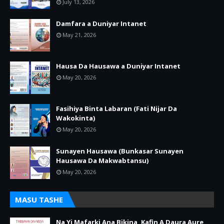
July 13, 2026
Damfara a Duniyar Intanet
May 21, 2026
Hausa Da Hausawa a Duniyar Intanet
May 20, 2026
Fasihiya Binta Labaran (Fati Nijar Da
Wakokinta)
May 20, 2026
Sunayen Hausawa (Bunkasar Sunayen
Hausawa Da Makwabtansu)
May 20, 2026
MASU TASHE
Na Yi Mafarki Ana Bikina, Kafin A Daura Aure