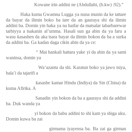
Kowane irin addini ne (Abdullahi, (b.kw) :92).”
Haka kuma Gwamna Lugga ya nuna munin da ke tattare
da bayar da ilimin boko ba tare da an gauraya shi da ilimin
addini ba. Domin yin haka ya na haifar da matsalar tabarbarewar
tarbiyya a tsakanin al’umma. Hasali sun ga abin da ya faru a
wasu
ƙ
asashen da aka tsara bayar da ilimin bokon da ba a surka
da addini ba. Ga ka
ɗ
an daga cikin abin da ya ce:
“ Mai hankali hattara yake yi da abin da ya sami
waninsa, domin ya
Wa’azantu da shi. Karatun boko ya jawo tsiya,
bala’i da tajarifi a
ƙ
asashe kamar Hindu (Indiya) da Sin (China) da
kuma Afirika. A
Sanadin yin bokon da ba a gauraya shi da addini
ba. Duk wanda ya
yi bokon da babu addini to shi kam ya shiga uku.
Domin kuwa ba zai
girmama iyayensa ba. Ba zai ga girman