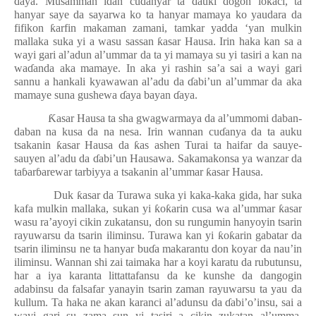
ɗ
aya. Musamman idan cu
ɗ
anyar ta
ɗ
auki dogon lokaci, ta
hanyar saye da sayarwa ko ta hanyar mamaya ko yaudara da
fifikon
ƙ
arfin makaman zamani, tamkar yadda ‘yan mulkin
mallaka suka yi a wasu sassan
ƙ
asar Hausa. Irin haka kan sa a
wayi gari al’adun al’ummar da ta yi mamaya su yi tasiri a kan na
wa
ɗ
anda aka mamaye. In aka yi rashin sa’a sai a wayi gari
sannu a hankali kyawawan al’adu da
ɗ
abi’un al’ummar da aka
mamaye suna gushewa
ɗ
aya bayan
ɗ
aya.
Ƙ
asar Hausa ta sha gwagwarmaya da al’ummomi daban-
daban na kusa da na nesa. Irin wannan cu
ɗ
anya da ta auku
tsakanin
ƙ
asar Hausa da
ƙ
as ashen Turai ta haifar da sauye-
sauyen al’adu da
ɗ
abi’un Hausawa. Sakamakonsa ya wanzar da
ta
ɓ
ar
ɓ
arewar tarbiyya a tsakanin al’ummar
ƙ
asar Hausa.
Duk
ƙ
asar da Turawa suka yi kaka-kaka gida, har suka
kafa mulkin mallaka, sukan yi
ƙ
o
ƙ
arin cusa wa al’ummar
ƙ
asar
wasu ra’ayoyi cikin zukatansu, don su rungumin hanyoyin tsarin
rayuwarsu da tsarin iliminsu. Turawa kan yi
ƙ
o
ƙ
arin gabatar da
tsarin iliminsu ne ta hanyar bu
ɗ
a makarantu don koyar da nau’in
iliminsu. Wannan shi zai taimaka har a koyi karatu da rubutunsu,
har a iya karanta littattafansu da ke kunshe da dangogin
adabinsu da falsafar yanayin tsarin zaman rayuwarsu ta yau da
kullum. Ta haka ne akan karanci al’adunsu da
ɗ
abi’o’insu, sai a
wayi gari su zama sun yi tasiri a cikin zukatan al’umma,