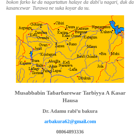
bokon farko ke da nagartattun halaye da
ɗ
abi’u nagari, duk da
kasancewar
Turawa ne suka koyar da su.
Musabbabin Ta
ɓ
ar
ɓ
arewar Tarbiyya A
Ƙ
asar
Hausa
Dr. Adamu rabi’u bakura
arbakura62@gmail.com
08064893336