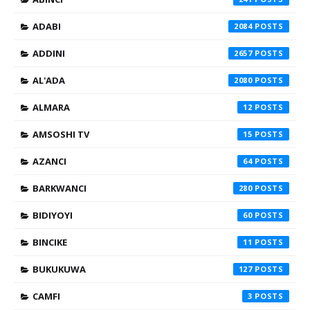
ADABI
2084
ADDINI
2657
AL'ADA
2080
ALMARA
12
AMSOSHI TV
15
AZANCI
64
BARKWANCI
280
BIDIYOYI
60
BINCIKE
11
BUKUKUWA
127
CAMFI
3