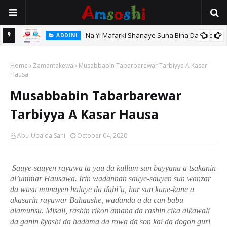
Na Yi Mafarki Shanaye Suna Bina Da Gudu
ADDINI
hi
Home
Zamantakewa
Musabbabin Tabarbarewar Tarbiyya A Kasar
Hausa
Musabbabin Tabarbarewar
Tarbiyya A Kasar Hausa
Abu-Ubaida Sani
October 04, 2020
Sauye-sauyen rayuwa ta yau da kullum sun bayyana a tsakanin
al’ummar Hausawa. Irin wa
ɗ
annan sauye-sauyen sun wanzar
da wasu munayen halaye da
ɗ
abi’u, har sun kane-kane a
akasarin rayuwar Bahaushe, wa
ɗ
anda a da can babu
alamunsu. Misali, rashin rikon amana da rashin cika al
ƙ
awali
da ganin
ƙ
yashi da ha
ɗ
ama da rowa da son kai da dogon guri