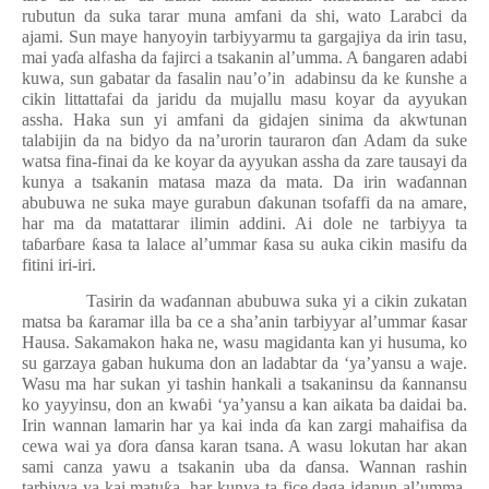
rubutun da suka tarar muna amfani da shi, wato Larabci da
ajami. Sun maye hanyoyin tarbiyyarmu ta gargajiya da irin tasu,
mai ya
ɗ
a alfasha da fajirci a tsakanin al’umma. A
ɓ
angaren adabi
kuwa, sun gabatar da fasalin nau’o’in
adabinsu da ke
ƙ
unshe a
cikin littattafai da jaridu da mujallu masu koyar da ayyukan
assha. Haka sun yi amfani da gidajen sinima da akwtunan
talabijin da na bidyo da na’urorin tauraron
ɗ
an Adam da suke
watsa fina-finai da ke koyar da ayyukan assha da zare tausayi da
kunya a tsakanin matasa maza da mata. Da irin wa
ɗ
annan
abubuwa ne suka maye gurabun
ɗ
akunan tsofaffi da na amare,
har ma da matattarar ilimin addini. Ai dole ne tarbiyya ta
ta
ɓ
ar
ɓ
are
ƙ
asa ta lalace al’ummar
ƙ
asa su auka cikin masifu da
fitini iri-iri.
Tasirin da wa
ɗ
annan abubuwa suka yi a cikin zukatan
matsa ba
ƙ
aramar illa ba ce a sha’anin tarbiyyar al’ummar
ƙ
asar
Hausa. Sakamakon haka ne, wasu magidanta kan yi husuma, ko
su garzaya gaban hukuma don an ladabtar da ‘ya’yansu a waje.
Wasu ma har sukan yi tashin hankali a tsakaninsu da
ƙ
annansu
ko yayyinsu, don an kwa
ɓ
i ‘ya’yansu a kan aikata ba daidai ba.
Irin wannan lamarin har ya kai inda
ɗ
a kan zargi mahaifisa da
cewa wai ya
ɗ
ora
ɗ
ansa karan tsana. A wasu lokutan har akan
sami canza yawu a tsakanin uba da
ɗ
ansa. Wannan rashin
tarbiyya ya kai matu
ƙ
a, har kunya ta fice daga idanun al’umma.