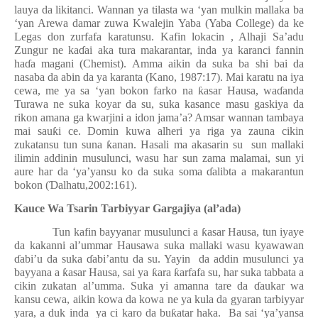
lauya da likitanci. Wannan ya tilasta wa ‘yan mulkin mallaka ba
‘yan Arewa damar zuwa Kwalejin Yaba (Yaba College) da ke
Legas don zurfafa karatunsu. Kafin lokacin , Alhaji Sa’adu
Zungur ne ka
ɗ
ai aka tura makarantar, inda ya karanci fannin
ha
ɗ
a magani (Chemist). Amma aikin da suka ba shi bai da
nasaba da abin da ya karanta (Kano, 1987:17). Mai karatu na iya
cewa, me ya sa ‘yan bokon farko na
ƙ
asar Hausa, wa
ɗ
anda
Turawa ne suka koyar da su, suka kasance masu gaskiya da
rikon amana ga kwarjini a idon jama’a? Amsar wannan tambaya
mai sau
ƙ
i ce. Domin kuwa alheri ya riga ya zauna cikin
zukatansu tun suna
ƙ
anan. Hasali ma akasarin su
sun mallaki
ilimin addinin musulunci, wasu har sun zama malamai, sun yi
aure har da ‘ya’yansu ko da suka soma
ɗ
alibta a makarantun
bokon (
Ɗ
alhatu,2002:161).
Kauce Wa Tsarin Tarbiyyar Gargajiya (al’ada)
Tun kafin bayyanar musulunci a
ƙ
asar Hausa, tun iyaye
da kakanni al’ummar Hausawa suka mallaki wasu kyawawan
ɗ
abi’u da suka
ɗ
abi’antu da su. Yayin
da addin musulunci ya
bayyana a
ƙ
asar Hausa, sai ya
ƙ
ara
ƙ
arfafa su, har suka tabbata a
cikin zukatan al’umma. Suka yi amanna tare da
ɗ
aukar wa
kansu cewa, aikin kowa da kowa ne ya kula da gyaran tarbiyyar
yara, a duk inda
ya ci karo da bu
ƙ
atar haka.
Ba sai ‘ya’yansa