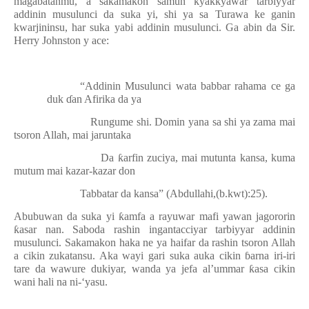
magabatanmu, a sakamakon samun kyakkyawar tarbiyyar
addinin musulunci da suka yi, shi ya sa Turawa ke ganin
kwarjininsu, har suka yabi addinin musulunci. Ga abin da Sir.
Herry Johnston y ace:
“Addinin Musulunci wata babbar rahama ce ga
duk
ɗ
an Afirika da ya
Rungume shi. Domin yana sa shi ya zama mai
tsoron Allah, mai jaruntaka
Da
ƙ
arfin zuciya, mai mutunta kansa, kuma
mutum mai kazar-kazar don
Tabbatar da kansa” (Abdullahi,(b.kwt):25).
Abubuwan da suka yi
ƙ
amfa a rayuwar mafi yawan jagororin
ƙ
asar nan. Saboda rashin ingantacciyar tarbiyyar addinin
musulunci. Sakamakon haka ne ya haifar da rashin tsoron Allah
a cikin zukatansu. Aka wayi gari suka auka cikin
ɓ
arna iri-iri
tare da wawure dukiyar, wanda ya jefa al’ummar
ƙ
asa cikin
wani hali na ni-‘yasu.