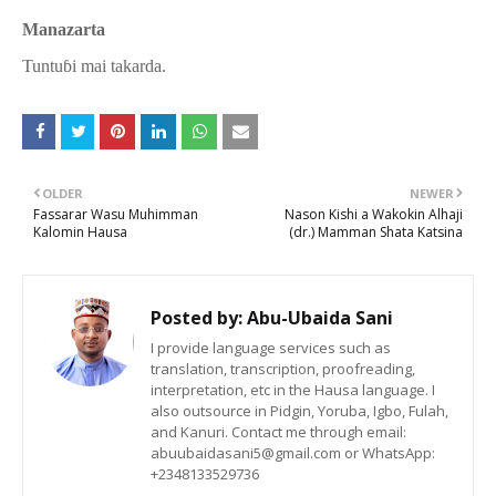
Manazarta
Tuntu
ɓi mai takarda.
OLDER
NEWER
Fassarar Wasu Muhimman
Nason Kishi a Wakokin Alhaji
Kalomin Hausa
(dr.) Mamman Shata Katsina
Posted by:
Abu-Ubaida Sani
I provide language services such as
translation, transcription, proofreading,
interpretation, etc in the Hausa language. I
also outsource in Pidgin, Yoruba, Igbo, Fulah,
and Kanuri. Contact me through email:
abuubaidasani5@gmail.com or WhatsApp:
+2348133529736