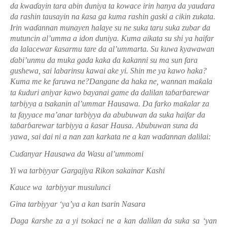
da kwa
ɗ
ayin tara abin duniya ta kowace irin hanya da yaudara
da rashin tausayin na
ƙ
asa ga kuma rashin gaski a cikin zukata.
Irin wa
ɗ
annan munayen halaye su ne suka taru suka zubar da
mutuncin al’umma a idon duniya. Kuma aikata su shi ya haifar
da lalacewar
ƙ
asarmu tare da al’ummarta. Su kuwa kyawawan
ɗ
abi’unmu da muka gada kaka da kakanni su ma sun fara
gushewa, sai labarinsu kawai ake yi. Shin me ya kawo haka?
Kuma me ke faruwa ne?Dangane da haka ne, wannan ma
ƙ
ala
ta
ƙ
uduri aniyar kawo bayanai game da dalilan ta
ɓ
ar
ɓ
arewar
tarbiyya a tsakanin al’ummar Hausawa. Da farko ma
ƙ
alar za
ta fayyace ma’anar tarbiyya da abubuwan da suka haifar da
ta
ɓ
ar
ɓ
arewar tarbiyya a
ƙ
asar Hausa. Abubuwan suna da
yawa, sai dai ni a nan zan karkata ne a kan wa
ɗ
annan dalilai:
·
Cu
ɗ
anyar Hausawa da Wasu al’ummomi
·
Yi wa tarbiyyar Gargajiya Rikon sakainar Kashi
·
Kauce wa
tarbiyyar musulunci
·
Gina tarbiyyar ‘ya’ya a kan tsarin Nasara
Daga
ƙ
arshe za a yi tsokaci ne a kan dalilan da suka sa ‘yan