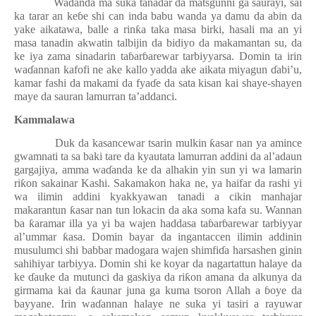
Wa
ɗ
anda ma suka tanadar da matsgunni ga saurayi, sai
ka tarar an ke
ɓ
e shi can inda babu wanda ya damu da abin da
yake aikatawa, balle a rin
ƙ
a taka masa birki, hasali ma an yi
masa tanadin akwatin talbijin da bidiyo da makamantan su, da
ke iya zama sinadarin ta
ɓ
ar
ɓ
arewar tarbiyyarsa. Domin ta irin
wa
ɗ
annan kafofi ne ake kallo yadda ake aikata miyagun
ɗ
abi’u,
kamar fashi da makami da fya
ɗ
e da sata kisan kai shaye-shayen
maye da sauran lamurran ta’addanci.
Kammalawa
Duk da kasancewar tsarin mulkin
ƙ
asar nan ya amince
gwamnati ta sa baki tare da kyautata lamurran addini da al’adaun
gargajiya, amma wa
ɗ
anda ke da alhakin yin sun yi wa lamarin
ri
ƙ
on sakainar Kashi. Sakamakon haka ne, ya haifar da rashi yi
wa ilimin addini kyakkyawan tanadi a cikin manhajar
makarantun
ƙ
asar nan tun lokacin da aka soma kafa su. Wannan
ba
ƙ
aramar illa ya yi ba wajen haddasa ta
ɓ
ar
ɓ
arewar tarbiyyar
al’ummar
ƙ
asa. Domin bayar da ingantaccen ilimin addinin
musulumci shi babbar madogara wajen shimfi
ɗ
a harsashen ginin
sahihiyar tarbiyya. Domin shi ke koyar da nagartattun halaye da
ke
ɗ
auke da mutunci da gaskiya da ri
ƙ
on amana da alkunya da
girmama kai da
ƙ
aunar juna ga kuma tsoron Allah a
ɓ
oye da
bayyane. Irin wa
ɗ
annan halaye ne suka yi tasiri a rayuwar