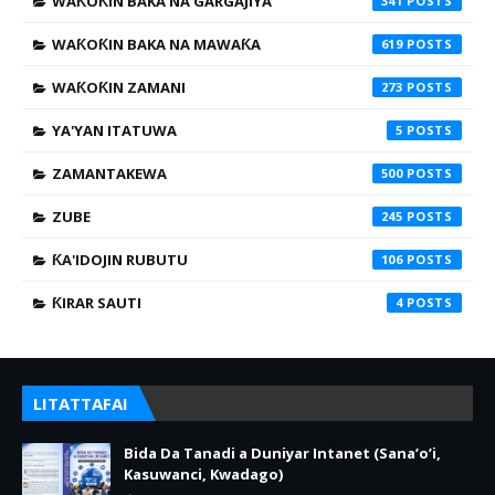
WAƘOƘIN BAKA NA GARGAJIYA
341
WAƘOƘIN BAKA NA MAWAƘA
619
WAƘOƘIN ZAMANI
273
YA'YAN ITATUWA
5
ZAMANTAKEWA
500
ZUBE
245
ƘA'IDOJIN RUBUTU
106
ƘIRAR SAUTI
4
LITATTAFAI
Bida Da Tanadi a Duniyar Intanet (Sana’o’i,
Kasuwanci, Kwadago)