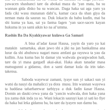
yawacen shashanci tare da abokai maza da ‘yan mata, ba su
wannan gida disko ba su wancan. Daga haka sai aga yaro ya
fa
ɗ
a ciki wasu munanan
ɗ
abi’u, kamar caca da shan giya da
neman mata da sauran su. Duk lokacin da babu ku
ɗ
in, mai ba
shi kuma ya kau, sai ya fantsa fagen ‘yan sace-sacen kayan
hukuma in ya sami aikin ko na al’umma.
Rashin Ba Da Kyakkyawar kulawa Ga Samari
A bisa al’adar
ƙ
asar Hausa, yayin da yaro ya kai
matakin
samartaka, akan jawo shi a jiki na jan hankalinsa ana
lurar da shi abubuwa nagari masu amfani ga rayuwa ta yau da
kullim. Ana kuma bas hi damar yin walwala gwargwadon hali,
tare da yi masa garga
ɗ
I akai-akai. Haka akan tanadar masa
matsugunni a gidansu, don a sami damar kula da irin take-
takensa.
Saboda wayewar zamani, iyaye sun yi sakaci sun yi
watsi da nauyi da mahalicci ya
ɗ
ora
musu. Irin wannan wayewa
ta haddasa ta
ɓ
ar
ɓ
arewar tarbiyya a duk fa
ɗ
in
ƙ
asar Hausa.
Domin an
ɗ
auki cewa yana da ‘yancin walwala, don haka yana
iya zama duk inda ya so. Wani lokacin saurayi kan yi sati ko fiye
da haka bai le
ƙ
a gidansu ba, ba tare da iyayen sun damu ba.