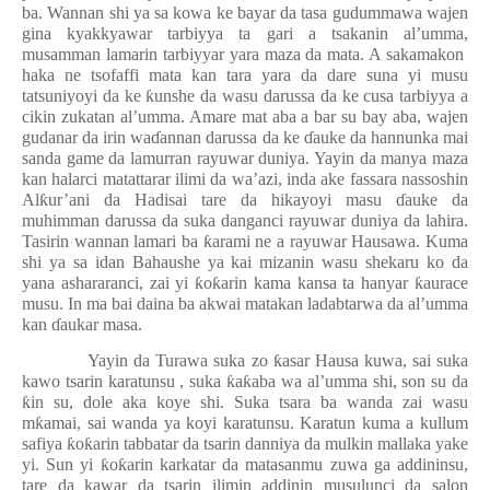
ba. Wannan shi ya sa kowa ke bayar da tasa gudummawa wajen
gina kyakkyawar tarbiyya ta gari a tsakanin al’umma,
musamman lamarin tarbiyyar yara maza da mata. A sakamakon
haka ne tsofaffi mata kan tara yara da dare suna yi musu
tatsuniyoyi da ke
ƙ
unshe da wasu darussa da ke cusa tarbiyya a
cikin zukatan al’umma. Amare mat aba a bar su bay aba, wajen
gudanar da irin wa
ɗ
annan darussa da ke
ɗ
auke da hannunka mai
sanda game da lamurran rayuwar duniya. Yayin da manya maza
kan halarci matattarar ilimi da wa’azi, inda ake fassara nassoshin
Al
ƙ
ur’ani da Hadisai tare da hikayoyi masu
ɗ
auke da
muhimman darussa da suka danganci rayuwar duniya da lahira.
Tasirin wannan lamari ba
ƙ
arami ne a rayuwar Hausawa. Kuma
shi ya sa idan Bahaushe ya kai mizanin wasu shekaru ko da
yana ashararanci, zai yi
ƙ
o
ƙ
arin kama kansa ta hanyar
ƙ
aurace
musu. In ma bai daina ba akwai matakan ladabtarwa da al’umma
kan
ɗ
aukar masa.
Yayin da Turawa suka zo
ƙ
asar Hausa kuwa, sai suka
kawo tsarin karatunsu , suka
ƙ
a
ƙ
aba wa al’umma shi, son su da
ƙ
in su, dole aka koye shi. Suka tsara ba wanda zai wasu
m
ƙ
amai, sai wanda ya koyi karatunsu. Karatun kuma a kullum
safiya
ƙ
o
ƙ
arin tabbatar da tsarin danniya da mulkin mallaka yake
yi. Sun yi
ƙ
o
ƙ
arin karkatar da matasanmu zuwa ga addininsu,
tare da kawar da tsarin ilimin addinin musulunci da salon