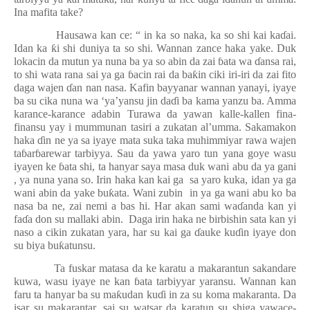
Ina mafita take?
Hausawa kan ce: “ in ka so naka, ka so shi kai ka
ɗ
ai.
Idan ka
ƙ
i shi duniya ta so shi. Wannan zance haka yake. Duk
lokacin da mutun ya nuna ba ya so abin da zai
ɓ
ata wa
ɗ
ansa rai,
to shi wata rana sai ya ga
ɓ
acin rai da ba
ƙ
in ciki iri-iri da zai fito
daga wajen
ɗ
an nan nasa. Kafin bayyanar wannan yanayi, iyaye
ba su cika nuna wa ‘ya’yansu jin da
ɗ
i ba kama yanzu ba. Amma
karance-karance adabin Turawa da yawan kalle-kallen fina-
finansu yay i mummunan tasiri a zukatan al’umma. Sakamakon
haka
ɗ
in ne ya sa iyaye mata suka taka muhimmiyar rawa wajen
ta
ɓ
ar
ɓ
arewar tarbiyya. Sau da yawa yaro tun yana goye wasu
iyayen ke
ɓ
ata shi, ta hanyar saya masa duk wani abu da ya gani
, ya nuna yana so. Irin haka kan kai ga
sa yaro kuka, idan ya ga
wani abin da yake bu
ƙ
ata. Wani zubin
in ya ga wani abu ko ba
nasa ba ne, zai nemi a bas hi. Har akan sami wa
ɗ
anda kan yi
fa
ɗ
a don su mallaki abin.
Daga irin haka ne birbishin sata kan yi
naso a cikin zukatan yara, har su kai ga
ɗ
auke ku
ɗ
in iyaye don
su biya bu
ƙ
atunsu.
Ta fuskar matasa da ke karatu a makarantun sakandare
kuwa, wasu iyaye ne kan
ɓ
ata tarbiyyar yaransu. Wannan kan
faru ta hanyar ba su ma
ƙ
udan ku
ɗ
i in za su koma makaranta. Da
isar su makarantar, sai su watsar da karatun su shiga yawace-