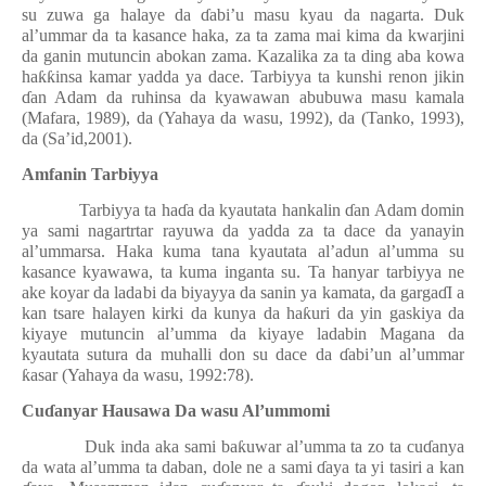
su zuwa ga halaye da
ɗ
abi’u masu kyau da nagarta. Duk
al’ummar da ta kasance haka, za ta zama mai kima da kwarjini
da ganin mutuncin abokan zama. Kazalika za ta ding aba kowa
ha
ƙƙ
insa kamar yadda ya dace. Tarbiyya ta kunshi renon jikin
ɗ
an Adam da ruhinsa da kyawawan abubuwa masu kamala
(Mafara, 1989), da (Yahaya da wasu, 1992), da (Tanko, 1993),
da (Sa’id,2001).
Amfanin Tarbiyya
Tarbiyya ta ha
ɗ
a da kyautata hankalin
ɗ
an Adam domin
ya sami nagartrtar rayuwa da yadda za ta dace da yanayin
al’ummarsa. Haka kuma tana kyautata al’adun al’umma su
kasance kyawawa, ta kuma inganta su. Ta hanyar tarbiyya ne
ake koyar da ladabi da biyayya da sanin ya kamata, da garga
ɗ
I a
kan tsare halayen kirki da kunya da ha
ƙ
uri da yin gaskiya da
kiyaye mutuncin al’umma da kiyaye ladabin Magana da
kyautata sutura da muhalli don su dace da
ɗ
abi’un al’ummar
ƙ
asar (Yahaya da wasu, 1992:78).
Cu
ɗ
anyar Hausawa Da wasu Al’ummomi
Duk inda aka sami ba
ƙ
uwar al’umma ta zo ta cu
ɗ
anya
da wata al’umma ta daban, dole ne a sami
ɗ
aya ta yi tasiri a kan