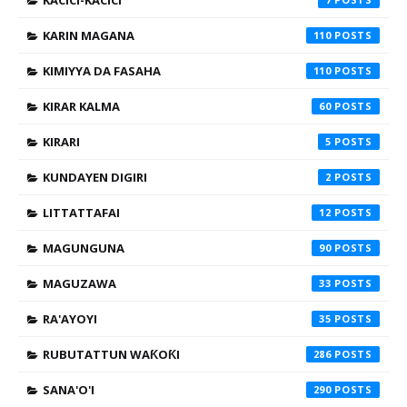
KACICI-KACICI
KARIN MAGANA
110
KIMIYYA DA FASAHA
110
KIRAR KALMA
60
KIRARI
5
KUNDAYEN DIGIRI
2
LITTATTAFAI
12
MAGUNGUNA
90
MAGUZAWA
33
RA'AYOYI
35
RUBUTATTUN WAƘOƘI
286
SANA'O'I
290