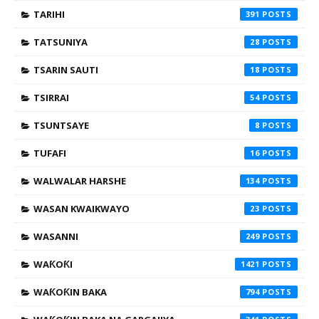
TARIHI
391
TATSUNIYA
28
TSARIN SAUTI
18
TSIRRAI
54
TSUNTSAYE
8
TUFAFI
16
WALWALAR HARSHE
134
WASAN KWAIKWAYO
23
WASANNI
249
WAƘOƘI
1421
WAƘOƘIN BAKA
794