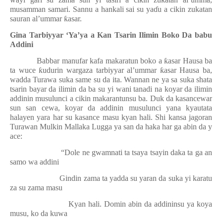
musamman samari. Sannu a hankali sai su ya
ɗ
u a cikin zukatan
sauran al’ummar
ƙ
asar.
Gina Tarbiyyar ‘Ya’ya a Kan Tsarin Ilimin Boko Da babu
Addini
Babbar manufar kafa makaratun boko a
ƙ
asar Hausa ba
ta wuce
ƙ
udurin wargaza tarbiyyar al’ummar
ƙ
asar Hausa ba,
wadda Turawa suka same su da ita. Wannan ne ya sa suka shata
tsarin bayar da ilimin da ba su yi wani tanadi na koyar da ilimin
addinin musulunci a cikin makarantunsu ba. Duk da kasancewar
sun san cewa, koyar da addinin musulunci yana kyautata
halayen yara har su kasance masu kyan hali. Shi kansa jagoran
Turawan Mulkin Mallaka Lugga ya san da haka har ga abin da y
ace:
“Dole ne gwamnati ta tsaya tsayin daka ta ga an
samo wa addini
Gindin zama ta yadda su yaran da suka yi karatu
za su zama masu
Kyan hali. Domin abin da addininsu ya koya
musu, ko da kuwa