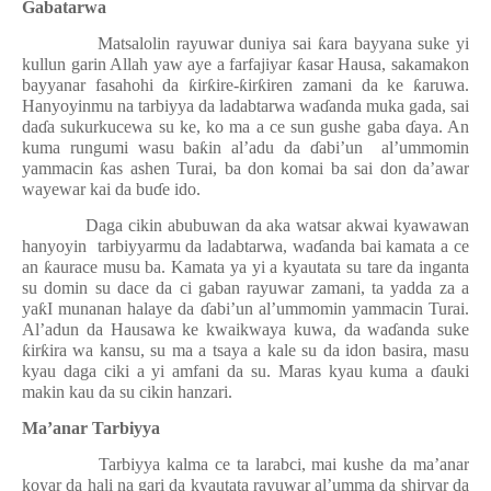
Gabatarwa
Matsalolin rayuwar duniya sai
ƙ
ara bayyana suke yi
kullun garin Allah yaw aye a farfajiyar
ƙ
asar Hausa, sakamakon
bayyanar fasahohi da
ƙ
ir
ƙ
ire-
ƙ
ir
ƙ
iren zamani da ke
ƙ
aruwa.
Hanyoyinmu na tarbiyya da ladabtarwa wa
ɗ
anda muka gada, sai
da
ɗ
a sukurkucewa su ke, ko ma a ce sun gushe gaba
ɗ
aya. An
kuma rungumi wasu ba
ƙ
in al’adu da
ɗ
abi’un
al’ummomin
yammacin
ƙ
as ashen Turai, ba don komai ba sai don da’awar
wayewar kai da bu
ɗ
e ido.
Daga cikin abubuwan da aka watsar akwai kyawawan
hanyoyin
tarbiyyarmu da ladabtarwa, wa
ɗ
anda bai kamata a ce
an
ƙ
aurace musu ba. Kamata ya yi a kyautata su tare da inganta
su domin su dace da ci gaban rayuwar zamani, ta yadda za a
ya
ƙ
I munanan halaye da
ɗ
abi’un al’ummomin yammacin Turai.
Al’adun da Hausawa ke kwaikwaya kuwa, da wa
ɗ
anda suke
ƙ
ir
ƙ
ira wa kansu, su ma a tsaya a kale su da idon basira, masu
kyau daga ciki a yi amfani da su. Maras kyau kuma a
ɗ
auki
makin kau da su cikin hanzari.
Ma’anar Tarbiyya
Tarbiyya kalma ce ta larabci, mai kushe da ma’anar
koyar da hali na gari da kyautata rayuwar al’umma da shiryar da