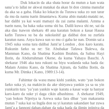
Duk lokacin da aka shata horar da mutun a kan wata
sana’a to lallai ne akwai matakai da akan bi don cimma manufar
da aka sa a gaba. Haka ko lokacin da Turawa suka zo sun tarar
da mu da namu tsarin ilmantarwa. Kuma abin mataki-mataki ne,
har
ɗ
alibi ya kai wani matsayi da zai zama malami. Amma a
tsarin nasu, ba haka suka soma shi ba. Dalili kuwa shi ne, sai da
aka
ɗ
au tsawon shekaru 40 ana karatun bokon a
ƙ
asar Hausa
kafin Turawa su ba da sukolashif ga
ɗ
alibai don su zurfafa
karatun nasu. Anya kuwa sun so mu ci gaba ke nan. Domin sai a
1945 suka soma tura
ɗ
alibai Jami’ar London , don
ƙ
aro karatu.
Rukunin farko su ne: Sir. Abubakar Tafawa
Ɓ
alewa, da
Mamman Kano, da Shatima Kashim Ibrahim, da Salisu Hayi
Ilorin, da Abdurrahman Okene, da kuma Yahaya Bauchi. A
shekarar 1946 aka tura rukuni na biyu wa
ɗ
anda suka ha
ɗ
a da:
Malam Aminu Kano, da Shatima Ajiram, da Salihu Ilorin, da
kuma Mr. Dimka ( Kano, 1989:13-14).
Fahimtar da wasu masu kishi yankin, wato ‘yan bokon
farko suka yi, na makircin da ake shiryawa yankin ya sa su yin
yun
ƙ
urin tura ‘ya’yan yankin waje karatu a
ƙ
asar waje ta hanyar
karo-karo da suke yi daga cikin albashinsu.
A shekarar 1949,
‘yan bokon Nijeriya ta Arewa suka fara
ɗ
ibar ‘yan makaranta
mutun 7 suka kai su Ingila don su yi karatun sakandare har zuwa
Jami’a a fannoni daban-daban da suka ha
ɗ
a da ilimin injiniya da