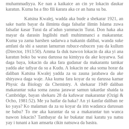
muhammadiyya. Ke nan a kaikaice an cin ye lokacin
ɗ
aukar
karatun. Kuma ba a fito fili
ƙ
arara aka ce an hana su ba.
Katsina Kwalej, wadda aka bu
ɗ
e a shekarar 1921, an
sake tsarin bayar da iliminta daga falsafar ilimin Islama zuwa
falsafar
ƙ
asar Turai da al’adun yammacin Turai. Don haka aka
mayar da darasin Ingilishi mafi muhimmanci a makarantar.
Kuma ya zama harshen sadarwa a tsakanin
ɗ
alibai, wanda suke
amfani da shi a sauran lamurran rubuce-rubucen yau da kullum
(Director, 1913:50). Amma fa duk tsawon lokacin da aka yi ana
karatun boko ba wasu darussa na kimiyya da ake koyarwa. Sai
daga baya, lokacin da aka fara gudanar da makarantu tamkar
yadda ake tafiyar da su a Kudu. A lokacin ne aka soma horar da
ɗ
aliban Katsina Kwalej yadda za su zauna jarabawa da ake
shiryawa daga waje. Aka kuma fara koyar da su darussa kamar
Physic da Biology da Chemistry. A shekarar 1949
ɗ
aliban
makarantar suka soma zauna jarawar samun takardar shaida ta
Cambridge, bayan shekaru 28 da kafuwar makarantar (Ozigi &
Ocho, 1981:52). Me ya haifar da haka? An yi
ƙ
anfar
ɗ
aliban ne
ko yaya? Ko malaman da za su koyar da irin wa
ɗ
anca darussan
ne babu? To me aka karantar da su a makarantar tun wanca
tsawon lokacin? Tambayar da ke bu
ƙ
atar mai karatu ya natsu
yay i tunani a kan amsarta cikin natsuwa da basira.