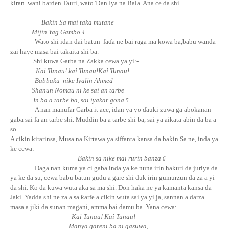
kiran wani barden Tauri, wato
Ɗ
an Iya na Bala. Ana ce da shi.
Ba
ƙ
in
Sa mai taka mutane
Mijin Yag Gambo
4
Wato shi idan dai batun
fa
ɗ
a ne bai raga ma kowa ba,babu wanda
zai haye masa bai takaita shi ba.
Shi kuwa Garba na Zakka cewa ya yi:-
Kai Tunau! kai Tunau!Kai Tunau!
Babba
ƙ
u
nike Iyalin Ahmed
Shanun Nomau ni ke sai an tarbe
In ba a tarbe ba, sai iyakar gona
5
A nan manufar Garba it ace, idan ya yo ɗ
auki zuwa ga abokanan
gaba sai fa an tarbe shi. Muddin ba a tarbe shi ba, sai ya aikata abin da ba a
so.
A cikin kirarinsa, Musa na Kirtawa ya siffanta kansa da
ba
ƙ
in
Sa ne, inda ya
ke cewa:
Ba
ƙ
in
sa nike mai rurin banza
6
Daga nan kuma ya ci gaba inda ya ke nuna irin
ha
ƙ
uri
da juriya da
ya ke da su, cewa babu batun gudu a gare shi duk irin gumurzun da za a yi
da shi. Ko da kuwa wuta aka sa ma shi. Don haka ne ya kamanta kansa da
Jaki. Yadda shi ne za a sa
ƙ
arfe
a cikin wuta sai ya yi ja, sannan a darza
masa a jiki da sunan magani, amma bai damu ba. Yana cewa:
Kai Tunau! Kai Tunau!
Manya gareni ba ni gasuwa,