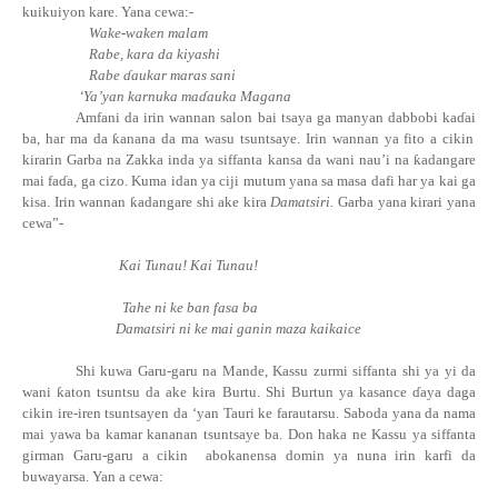
kuikuiyon kare. Yana cewa:-
Wake-waken malam
Rabe, kara da kiyashi
Rabe ɗaukar maras sani
‘Ya’yan karnuka
ma
ɗ
auka
Magana
Amfani da irin wannan salon bai tsaya ga manyan dabbobi
ka
ɗ
ai
ba, har ma da
ƙ
anana da ma wasu tsuntsaye. Irin wannan ya fito a cikin
kirarin Garba na Zakka inda ya siffanta kansa da wani nau’i na
ƙ
adangare
mai
fa
ɗ
a,
ga cizo. Kuma idan ya ciji mutum yana sa masa dafi har ya kai ga
kisa. Irin wannan
ƙ
adangare shi ake kira
Damatsiri.
Garba yana kirari yana
cewa”-
Kai Tunau! Kai Tunau!
Tahe ni ke ban fasa ba
Damatsiri ni ke mai ganin maza kaikaice
Shi kuwa Garu-garu na Mande, Kassu zurmi siffanta shi ya yi da
wani
ƙ
aton tsuntsu da ake kira Burtu. Shi Burtun ya kasance ɗaya daga
cikin ire-iren tsuntsayen da ‘yan Tauri ke farautarsu. Saboda yana da nama
mai yawa ba kamar kananan tsuntsaye ba. Don haka ne Kassu ya siffanta
girman Garu-garu a cikin
abokanensa domin ya nuna irin karfi da
buwayarsa. Yan a cewa: