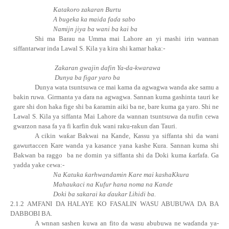
Katakoro zakaran Burtu
A bugeka ka maida faɗ
a sabo
Namijn jiya ba wani ba kai ba
Shi ma Barau na Umma mai Lahore an yi mashi irin wannan
siffantarwar inda Lawal S. Kila ya kira shi kamar haka:-
Zakaran gwajin dafin Ya-da-kwarawa
Dunya ba figar yaro ba
Dunya wata tsuntsuwa ce mai kama da agwagwa wanda ake samu a
bakin ruwa. Girmanta ya ɗara na agwagwa. Sannan kuma gashinta tauri ke
gare shi don haka fige shi ba
ƙ
aramin aiki ba ne, bare kuma ga yaro. Shi ne
Lawal S. Kila ya siffanta Mai Lahore da wannan tsuntsuwa da nufin cewa
gwarzon nasa fa ya fi karfin duk wani raku-rakun ɗan Tauri.
A cikin
wa
ƙ
ar
Bakwai na Kande, Kassu ya siffanta shi da wani
gawurtaccen Kare wanda ya kasance yana kashe Kura. Sannan kuma shi
Bakwan ba raggo
ba ne domin ya siffanta shi da Doki kuma
ƙ
arfafa. Ga
yadda yake cewa:-
Na Katuka
ƙ
arhwandamin Kare mai kashaKkura
Mahaukaci na Kufur hana noma na Kande
Doki ba sakarai ka ɗaukar Lihidi ba.
2.1.2 AMFANI DA HALAYE KO FASALIN WASU ABUBUWA DA BA
DABBOBI BA.
A wnnan sashen kuwa an fito da wasu abubuwa ne
wa
ɗ
anda
ya-