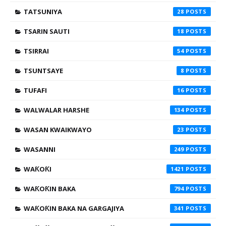
TATSUNIYA
28
TSARIN SAUTI
18
TSIRRAI
54
TSUNTSAYE
8
TUFAFI
16
WALWALAR HARSHE
134
WASAN KWAIKWAYO
23
WASANNI
249
WAƘOƘI
1421
WAƘOƘIN BAKA
794
WAƘOƘIN BAKA NA GARGAJIYA
341