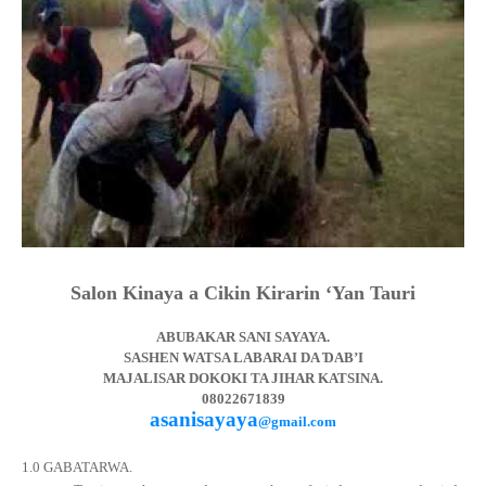
Salon Kinaya a Cikin Kirarin
‘Yan Tauri
ABUBAKAR SANI SAYAYA.
SASHEN WATSA LABARAI DA
Ɗ
AB’I
MAJALISAR DOKOKI TA JIHAR KATSINA.
08022671839
asanisayaya
@gmail.com
1.0 GABATARWA.