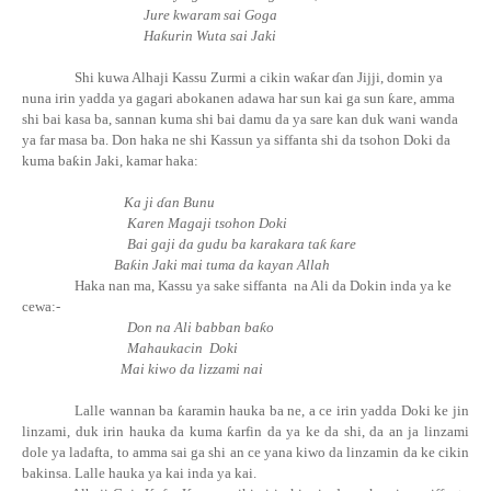
Jure kwaram sai Goga
Ha
ƙ
urin
Wuta sai Jaki
Shi kuwa Alhaji Kassu Zurmi a cikin
wa
ƙ
ar
ɗan Jijji, domin ya
nuna irin yadda ya gagari abokanen adawa har sun
kai ga sun
ƙ
are, amma
shi bai kasa ba, sannan kuma shi bai damu da ya sare kan duk wani wanda
ya far masa ba. Don haka ne shi Kassun ya siffanta shi da tsohon Doki da
kuma
ba
ƙ
in
Jaki, kamar haka:
Ka ji ɗan Bunu
Karen Magaji tsohon Doki
Bai gaji da gudu ba karakara
ta
ƙ
ƙ
are
Ba
ƙ
in
Jaki mai tuma da kayan Allah
Haka nan ma, Kassu ya sake siffanta
na Ali da Dokin inda ya ke
cewa:-
Don na Ali babban
ba
ƙ
o
Mahaukacin
Doki
Mai kiwo da lizzami nai
Lalle wannan ba
ƙ
aramin hauka ba ne, a ce irin yadda Doki ke jin
linzami, duk irin hauka da kuma
ƙ
arfin da ya ke da shi, da an ja linzami
dole ya ladafta, to amma sai ga shi an ce yana kiwo da linzamin da ke cikin
bakinsa. Lalle hauka ya kai inda ya kai.