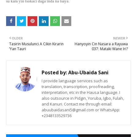
su
ƙ
ara yin tsokaci daga inda na tsaya.
OLDER
NEWER
Tasirin Musulunci A Cikin Kirarin
Hanyoyin Cin Nasara a Rayuwa
‘Yan Tauri
037: Mataki Wane Iri?
Posted by:
Abu-Ubaida Sani
I provide language services such as
translation, transcription, proofreading,
interpretation, etc in the Hausa language. I
also outsource in Pidgin, Yoruba, Igbo, Fulah,
and Kanuri. Contact me through email:
abuubaidasani5@gmail.com or WhatsApp:
+2348133529736