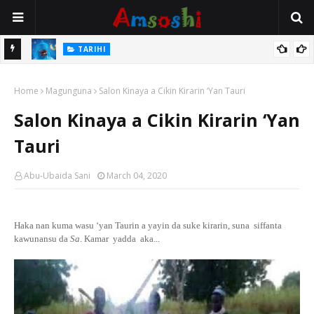
TARIHI
Magayakin Kano, Malam Magaji Galadima Abdullahi
:
Home
Magunguna
Salon Kinaya a Cikin Kirarin ‘Yan Tauri
Salon Kinaya a Cikin Kirarin ‘Yan
Tauri
Abu-Ubaida Sani
March 04, 2020
Haka nan kuma wasu ‘yan Taurin a yayin da suke kirarin, suna
siffanta
kawunansu da
Sa
. Kamar
yadda
aka...