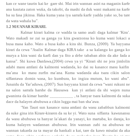
kan ce wane taurin kai ke
gare shi. Mai irin wannan asiri na maganin
ƙ
arfe
ana kautata zaton wu
ƙ
a, da takobi, da mashi da duk wani makami na
ƙ
arfe
ba su fasa jikinsa. Haka kuma yana iya sarrafa
ƙ
arfe yadda yake so, ba tare
da wata wahala ba”.
1.2 MA’ANAR KIRARI.
Kalmar kirari kalma ce wadda ta samo asali daga kalmar ‘Kira’.
Wato
maka
ɗ
i
ne zai sa ganga ya kira gwarzonsa ko kuma wani lokaci a
busa masa
ƙ
aho. Wato a busa
ƙ
aho a kira shi. Bunza, (2009). Ya bayyana
kirari da cewa “Asalin Kalmar daga KIRA take
a sa kalangu ko ganga ko
murya a kira wani da
ƙ
arfi dan ya fito a ɗebe tababan abin da ake
fa
ɗ
a
a
kansa”. Shi kuwa Danfawa,(2004) cewa ya yi “Kirari shi ne jera jimlolin
adabi masu amfani da kalmomi
wa
ɗ
anda
, ko dai su kasance masu kaifin
ma’ana
ko masu zurfin ma’ana. Kuma
wa
ɗ
anda
aka tsara cikin salon
siffantawa domin wasa, ko kumbura, ko ingiza mutum, ko wani abu”.
Junaidu da Yar’aduwa, (2007). Sun bayyana kirari da cewa “wani rukuni ne
na salon sarrafa harshe da Hausawa
kan yi anfani da shi wajen nuna
gwaninta da kimar harshe ___________ , ta hanyar tsara kalmomi da suka
dace da halayen abubuwa a cikin lugga mai ban sha’awa.
‘Yan Tauri sun kasance suna amfani da wasu
za
ɓ
a
ɓɓ
un
kalmomi
da suke gina irin Kirare-kiraren da su ke yi. Wato suna
siffanta
kawunansu
da wasu abubuwa ta hanyar la’akari da yanayi, ko martaba, ko daraja, ko
kuma halayen
wa
ɗ
annan
abubuwa. Irin wannan
za
ɓ
i
na abubuwa ne
wannan takarda za ta mayar da hankali a kai, tare da kawo misalai da aka