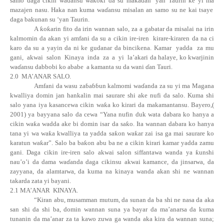
samo daga cikin
wa
ɗ
ansu wa
ƙ
o
ƙ
i da su maka
ɗ
an ‘yan Taurin ke yi ma
mazajen nasu. Haka nan kuma
wa
ɗ
ansu
misalan an samo su ne kai tsaye
daga bakunan su ‘yan Taurin.
A
ƙ
o
ƙ
arin
fito da irin wannan salo, za a gabatar da misalai na irin
kalmomin da akan yi amfani da su a cikin ire-iren
kirare-kiraren da na ci
karo da su a yayin da ni ke gudanar da bincikena. Kamar
yadda
za mu
gani,
akwai
salon
Kinaya
inda
za
a
yi
la’akari da halaye, ko kwarjinin
wa
ɗ
ansu dabbobi
ko ababe
a kamanta su da wani ɗan Tauri.
2.0
MA’ANAR SALO.
Amfani da wasu z
a
ɓ
a
ɓɓ
un kalmomi wa
ɗ
anda za su yi ma Magana
kwalliya domin jan hankalin mai saurare shi ake nufi da salo. Kuma shi
salo yana iya kasancewa cikin wa
ƙ
a ko kirari da makamantansu. Bayero,(
2001) ya bayyana salo da cewa “Yana nufin duk wata dabara ko hanya a
cikin wa
ƙ
a wadda ake bi domin isar da sa
ƙ
o. Ita wannan dabara ko hanya
tana yi wa wa
ƙ
a kwalliya ta yadda sa
ƙ
on wa
ƙ
ar zai isa ga mai saurare ko
karatun wa
ƙ
ar”. Salo ba ba
ƙ
on abu ba ne a cikin kirari kamar yadda zamu
gani. Daga cikin ire-iren salo akwai salon siffantawa wanda ya
ƙ
unshi
nau’o’i da dama wa
ɗ
anda daga cikinsu akwai kamance, da jinsarwa, da
zayyana, da alamtarwa, da kuma na kinaya wanda akan shi ne wannan
takarda zata yi bayani.
2.1 MA’ANAR
KINAYA.
“K
iran abu, musamman mutum, da sunan da ba shi ne nasa da aka
san shi da shi ba, domin wannan suna ya bayar da ma’anarsa da kuma
tunanin da ma’anar za ta kawo zuwa ga wanda aka kira da wannan suna;