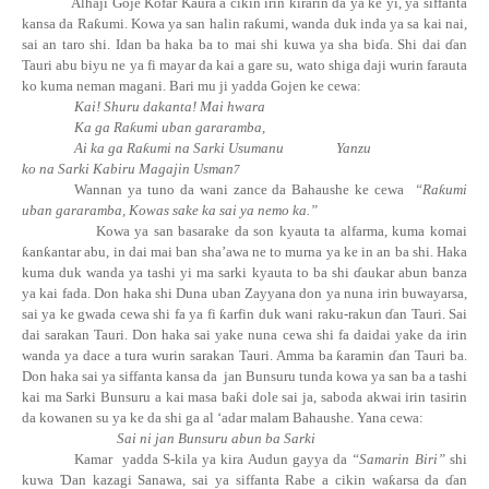
Alhaji Goje Kofar Kaura a cikin irin kirarin da ya ke yi, ya siffanta
kansa da
Ra
ƙ
umi
. Kowa ya san halin
ra
ƙ
umi
, wanda duk inda ya sa kai nai,
sai an taro shi. Idan ba haka ba to mai shi kuwa ya sha
bi
ɗ
a
. Shi dai ɗan
Tauri abu biyu ne ya fi mayar da kai a gare su, wato shiga daji wurin farauta
ko kuma neman magani. Bari mu ji yadda Gojen ke cewa:
Kai! Shuru dakanta! Mai hwara
Ka ga
Ra
ƙ
umi
uban gararamba,
Ai ka ga
Ra
ƙ
umi na Sarki Usumanu
Yanzu
ko na Sarki Kabiru Magajin Usman
7
Wannan ya tuno da wani zance da Bahaushe ke cewa
“
Ra
ƙ
umi
u
ban gararamba, Kowas sake ka sai ya nemo ka.”
Kowa ya san basarake da son kyauta ta alfarma, kuma komai
ƙ
an
ƙ
antar
abu, in dai mai ban sha’awa ne to murna ya ke in an ba shi. Haka
kuma duk wanda ya tashi yi ma sarki kyauta to ba shi ɗaukar abun banza
ya kai fada. Don haka shi Duna uban Zayyana don ya nuna irin buwayarsa,
sai ya ke gwada cewa shi fa ya fi
ƙ
arfin duk wani raku-rakun ɗan Tauri. Sai
dai sarakan Tauri. Don haka sai yake nuna cewa shi fa daidai yake da irin
wanda ya dace a tura wurin sarakan Tauri. Amma ba
ƙ
aramin ɗan Tauri ba.
Don haka sai ya siffanta kansa da
jan Bunsuru tunda kowa ya san ba a tashi
kai ma Sarki Bunsuru a kai masa
ba
ƙ
i
dole sai ja, saboda akwai irin tasirin
da kowanen su ya ke da shi ga al ‘adar malam Bahaushe. Yana cewa:
Sai ni jan Bunsuru abun ba Sarki
Kamar
yadda S-kila ya kira Audun gayya da
“Samarin Biri”
shi
kuwa
Ɗ
an kazagi Sanawa, sai ya siffanta Rabe a cikin
wa
ƙ
arsa da
ɗan