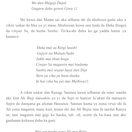
Wo ɗan Magaji Dujal
Gagara dako goron Giwa
12
Shi kuwa ɗan Mamu sai aka siffanta shi da abubuwa guda uku a
cikin
wa
ƙ
ar
da Jika ya yi masa. Abubuwan kuwa sun
ha
ɗ
a
da
Duka
(bugu)
da
cinyar Sa,
da kuma
Sanho.
Tir-ka-shi duba ka ga yadda batun ya
kasance:
Duka mai sa
Ƙ
irgi laushi
Gajere na Malam Audu
Jakki mai shan bugu
Cinyar Sa maganin mai
ha
ɗ
ama
Sanho mai wuyar kaya ɗan Dije
Yaro ya cika ya kasa ɗauka
In bai cika ba yai mai Malhwa
15
A cikin
wa
ƙ
ar
ɗan Kazagi Sanawa kuwa siffantar da wani wanda
ake kira Ali Buji
mawa
ƙ
in
ya yi da
Saje
ta hanyar la’akari da matsayin
Sajen da darajarsa ga alumar Hausawa. Sannan kuma ya nuna cewa shi fa
Ali yana maganin masu kuri, kuma shi dai Ali Bujin nan fa sandar Kanya
ne, mai maganin mai gigi ko hauka, tab –ɗi, wurin da ba
ƙ
asa nan ake
gardamar kokawa duba ka gani.
Wai am mashi suna Ali mai Rake