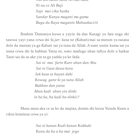
Ni na ce Ali Buji
Saje
mai cika huska
Sandar Kanya magani mu gamu
Bugu da
Ƙ
aya maganin Mahaukaci
16
Ibrahim
Ɗ
antanya kuwa a yayin da ɗan Kazagi ya fara zuga shi
tasowa yayi yana cewa shi fa
ja
r-
ƙ
asa
ne
(
Ƙ
abari) mai sa mutum ya razana
dole da mutum ya ga
Ƙ
abari sai ya tuna da Allah. A wani wurin kuma sai ya
nuna cewa shi fa babban Yatsa ne, wato madugu uban tafiya dole a harkar
Tauri sai da su ake yin ta ga yadda ya ke
fa
ɗ
a:
Sai ni
mai
farin Kare uban ɗan Abu
Sai ni Gata dawa kora
Ja
ƙ
ƙ
asa ta bayan ɗaki
Kowag
gane ki ya tuna Allah
Babban ɗan yatsa
Abun
ka
ɗ
i
abun yin ɗinki
in ba ka, ba
ka
ɗ
i
ba ɗ
inki
17
Masu mura aka ce su ke da majina, domin shi kuwa Yusufu Kunu a
cikin kirarinsa cewa ya yi:
Sai ni kunun
Ku
ɗ
i
kunun Kukkuki
Kunu da ba a ba mai
jego