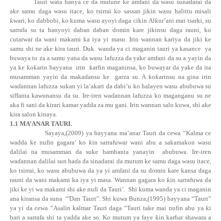
Tauri wata hanya ce da mutune ke amfani da wasu sunadarai da
ake samu daga wasu itace, ko tsirrai ko sassan jikin wasu halittu misali
ƙ
wari
, ko dabbobi, ko kuma wasu ayoyi daga cikin
Al
ƙ
ur’ani
mai tsarki, su
sarrafa su ta hanyoyi daban daban domin kare jikinsu daga rauni, ko
cutarwar da wani makami ka iya yi masu. Irin wannan kariya da jiki ke
samu shi ne ake kira tauri. Duk
wanda ya ci maganin tauri ya kasance
ya
buwaya to za a samu yana da wasu lafuzza da yake amfani da su a yayin da
ya ke
ƙ
o
ƙ
arin
bayyana
irin
ƙ
arfin maganinsa, ko buwayar da yake da ita
musamman yayin da
maka
ɗ
ansu
ke
garza su. A
ƙ
o
ƙ
arinsu na gina irin
wa
ɗ
annan lafuzza sukan yi la’akari da
ɗ
abi’u ko halayen wasu abubuwa su
siffanta kawunansu da su.
Ire-iren
wa
ɗ
annan
lafuzza ko maganganu su ne
aka fi sani da kirari kamar yadda za mu gani. Irin wannan salo kuwa, shi ake
kira salon kinaya.
1.1 MA’ANAR TAURI.
Sayaya,(2009) ya bayyana ma‘anar Tauri da cewa “Kalma ce
wadda ke nufin gagara’ ko
ƙ
in sarrafuwar wani abu a sakamakon wasu
dalilai na musamman da suke bambanta yanayin
abubuwa. Ire-iren
wa
ɗ
annan dalilai sun ha
ɗ
a da sinadarai da mutum ke samu daga wasu itace,
ko tsirrai, ko wasu abubuwa da ya yi amfani da su domin kare kansa daga
rauni da wani makami ka iya yi masa. Wannan gagara ko
ƙ
in sarrafuwa da
jiki ke yi wa makami shi ake nufi da Tauri’.
Shi kuma wanda ya ci maganin
ana kiransa da suna
“
Ɗ
an Tauri”. Shi kuwa Bunza,(1995) bayyana “Tauri”
ya yi da cewa “Asalin kalmar Tauri daga “Tauri take mai nufin abu ya
ƙ
i
bari a sarrafa shi ta yadda ake so. Ko mutum ya faye
ƙ
in kar
ɓ
ar shawara a