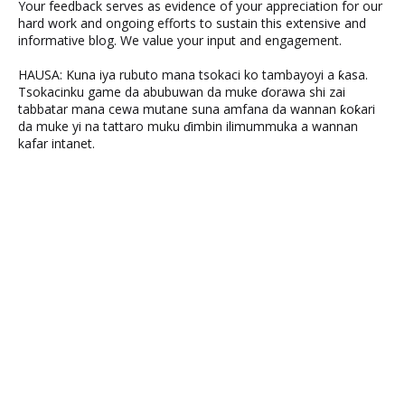
Your feedback serves as evidence of your appreciation for our
hard work and ongoing efforts to sustain this extensive and
informative blog. We value your input and engagement.
HAUSA: Kuna iya rubuto mana tsokaci ko tambayoyi a ƙasa.
Tsokacinku game da abubuwan da muke ɗorawa shi zai
tabbatar mana cewa mutane suna amfana da wannan ƙoƙari
da muke yi na tattaro muku ɗimbin ilimummuka a wannan
kafar intanet.