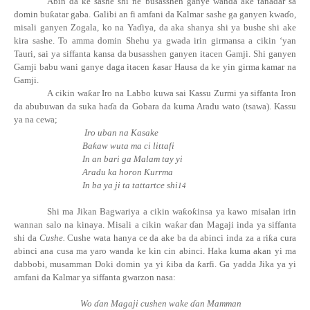
Abin da ke sashe shi ne busasshen ganye wanda ake tanadar sa
domin
bu
ƙ
atar
gaba. Galibi an fi amfani da Kalmar sashe ga ganyen
kwa
ɗ
o
,
misali ganyen Zogala, ko na
Ya
ɗ
iya
, da aka shanya shi ya bushe shi ake
kira sashe. To amma domin Shehu ya gwada irin girmansa a cikin ‘yan
Tauri, sai ya siffanta kansa da busasshen ganyen itacen Gamji. Shi ganyen
Gamji babu wani ganye daga itacen
ƙ
asar Hausa da ke yin girma kamar na
Gamji.
A cikin wa
ƙ
ar Iro na Labbo kuwa sai Kassu Zurmi ya siffanta Iron
da abubuwan da suka ha
ɗ
a da Gobara da kuma Aradu wato (tsawa). Kassu
ya na cewa;
Iro uban na Kasake
Ba
ƙ
aw wuta ma ci littafi
In an bari ga Malam tay yi
Aradu ka horon Kurrma
In ba ya ji ta tattartce shi
14
Shi ma Jikan Bagwariya a cikin
wa
ƙ
o
ƙ
insa
ya kawo misalan irin
wannan salo na kinaya. Misali a cikin
wa
ƙ
ar
ɗan Magaji inda ya siffanta
shi da
Cushe.
Cushe wata hanya ce da ake ba da abinci inda za a
ri
ƙ
a
cura
abinci ana cusa ma yaro wanda ke kin cin abinci. Haka kuma akan yi ma
dabbobi, musamman Doki domin ya yi
ƙ
iba da
ƙ
arfi. Ga yadda Jika ya yi
amfani da Kalmar ya siffanta gwarzon nasa:
Wo ɗan Magaji cushen wake ɗan Mamman