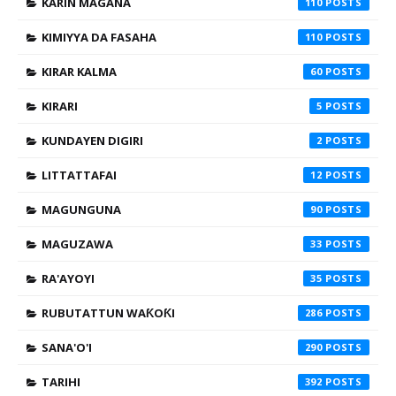
KARIN MAGANA
110
KIMIYYA DA FASAHA
110
KIRAR KALMA
60
KIRARI
5
KUNDAYEN DIGIRI
2
LITTATTAFAI
12
MAGUNGUNA
90
MAGUZAWA
33
RA'AYOYI
35
RUBUTATTUN WAƘOƘI
286
SANA'O'I
290
TARIHI
392