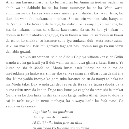
Allah sun kasance masu rai ko ba masu rai ba. Amma su ire-iren
wa
ɗ
annan
abubuwa ba dabbobi ba ne, ba kuma tsuntsaye ba ne ba. Wato wasu
abubuwa ne da ka iya kasancewa sassan jikin dabba, ko
wani tsiro, ko
dutsi ko wani abu makamancin hakan. Shi ma irin wannan salo, hanya ce
da ‘yan tauri ke la’akari da halaye, ko ɗabi’u, ko kwarjini, ko martaba, ko
isa, da makamantansu, su siffanta kawunansu da su. Su kan yi hakan ne
domin su tsorata abokan gogayya, ko su kansu a tunzura su domin su kawar
da tsoro, ko shakku, su kasance suna iya tunkarar duk
wata accakwama.
Aiki sai mai shi. Bari mu garzaya fagegen nasu domin mu ga ko mu samu
ɗ
an
abin guzuri.
A cikin irn wannan
salo ne Alhaji Goje ya siffanta kansa da
Gulbi
wanda a bisa ga fasali ya fi duk wani matarin ruwa girma a
ƙ
asar Hausa. Ya
kuma ce shi fa
Mo
ɗ
a
ne,
Mo
ɗ
a
kuwa asali ludayi ne na duma da
ma
ɗ
aukinsa
ya
lan
ƙ
wasa,
shi ne ake yanke saman ana ɗibar ruwa da shi ana
sha. Kuma yadda
ƙ
warya ko gora suka kasance ba su da nauyi to haka ita
ma
Mo
ɗ
a
take. Duk wanda zai ɗebi ruwa da ita sai ya tausa saboda ba ta
nutsa cikin ruwa da kan ta. Daga nan kuma ya ci gaba da cewa shi fa tamkar
Gatari
ya ke don haka in dai kana son ka ga wallen Alhaji Goje to dole fa
sai ka tashi tsaye ka nemi tambaya, ka buwaya kafin ka
fa
ɗ
a
masa. Ga
yadda ya ke cewa:-
A gaishe ka, na gaishe ka
Ai gaya ma Arna Gulbi
Ai Gulbi nike babu jira sai ɗiba,
Ni am
mo
ɗ
a
ko Kuwara sai an tausa