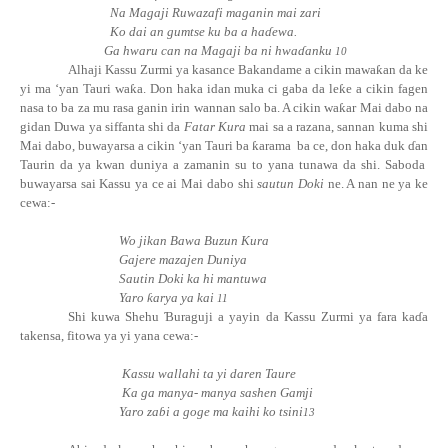
Na Magaji Ruwazafi maganin mai zari
Ko dai an gumtse ku ba a
ha
ɗ
ewa
.
Ga hwaru can na Magaji ba ni hwaɗ
anku
10
Alhaji Kassu Zurmi ya kasance Bakandame a cikin
mawa
ƙ
an
da ke
yi ma ‘yan Tauri
wa
ƙ
a
. Don haka idan muka ci gaba da
le
ƙ
e
a cikin fagen
nasa to ba za mu rasa ganin irin wannan salo ba. A cikin
wa
ƙ
ar
Mai dabo na
gidan Duwa ya siffanta shi da
Fatar Kura
mai sa a razana, sannan kuma shi
Mai dabo, buwayarsa a cikin ‘yan Tauri ba
ƙ
arama
ba ce, don haka duk ɗan
Taurin da ya kwan duniya a zamanin su to yana tunawa da shi. Saboda
buwayarsa sai Kassu ya ce ai Mai dabo shi
sautun Doki
ne. A nan ne ya ke
cewa:-
Wo jikan Bawa Buzun Kura
Gajere mazajen Duniya
Sautin Doki ka hi mantuwa
Yaro
ƙ
arya ya kai
11
Shi kuwa Shehu
Ɓ
uraguji a yayin da Kassu Zurmi ya fara
ka
ɗ
a
takensa, fitowa ya yi yana cewa:-
Kassu wallahi ta yi daren Taure
Ka ga manya- manya sashen Gamji
Yaro
za
ɓ
i
a goge ma kaihi ko tsini
13