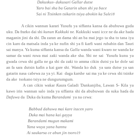
Dakuskus- dakusari Gallar dutse
Yaro bai sha ba Gatarin uban shi ya ɓace
Sai ni Ttsinken tsikarin tsiya abokin ka Sule
18
A cikin wannan karari Yusufu ya siffanta kansa da abubuwa guda
uku. Da frarko dai shi
kunun Kukkuki
ne. Kukkuki wani icce ne da ake
ha
ɗ
a
maganin jini da shi. Da zaran an dama shi an ba mai jego ta sha to tana iya
cin karo da matsala inda ya ke nufin shi ya fi
ƙ
arfi wani rubabin ɗan Tauri
sai manya. Ya kuma siffanta kansa da
Galla
wanda wani
ƙ
waro ne wanda ke
samar da wani ruwa mai
za
ƙ
i
wanda ake sha. Shi ne sai
Yusufu kunu ya
gwada cewa shi galla ne ga shi da
za
ƙ
i
to amma cikin dutsi ya ke dole sai
an fa sara dutsin kafin a kai gare shi. Wanda ko duk
ya sara dutse ya san
gatarin nasa
ca
ɓ
ewa
za ya yi. Kai
daga
ƙ
arshe sai ma ya ke cewa shi tsinke
da ake
tsokano tsiya ne ɗ
u
ngurumgum.
A can cikin wa
ƙ
ar
Ƙ
aura Galadi
Ɗ
ankanjiba, Lawan S- Kila ya
kawo irin wannan salo inda ya siffanta shi da abubuwan da suka ha
ɗ
a da
Dafuwa
da
Duka da kuma
Barandami
ya na cewa:
Babbad dahuwa mai
ƙ
are itacen yaro
Duka mai hana kai gayya
Barandami mugun makami
Yana wuya yana hannu
Ai saukarsa ce abun jin tsoro
19