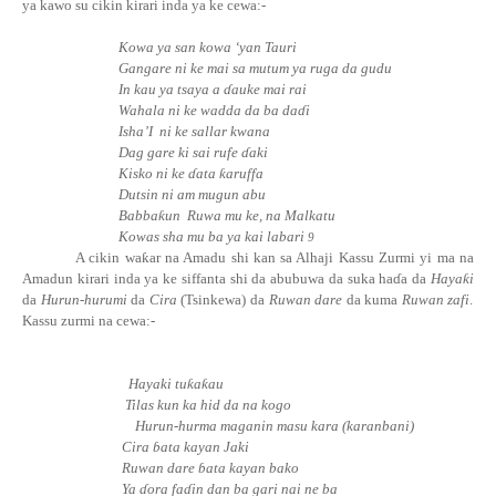
ya kawo su cikin kirari inda ya ke cewa:-
Kowa ya san kowa ‘yan Tauri
Gangare ni ke mai sa mutum ya ruga da gudu
In kau ya tsaya a ɗauke mai rai
Wahala ni ke wadda da ba
da
ɗ
i
Isha’I
ni ke sallar kwana
Dag gare ki sai rufe ɗaki
Kisko ni ke ɗata
ƙ
aruffa
Dutsin ni am mugun abu
Babba
ƙ
un
Ruwa mu ke, na Malkatu
Kowas sha mu ba ya kai labari
9
A cikin
wa
ƙ
ar
na Amadu shi kan sa Alhaji Kassu Zurmi yi ma na
Amadun kirari inda ya ke siffanta shi da abubuwa da suka
ha
ɗ
a
da
Haya
ƙ
i
da
Hurun-hurumi
da
Cira
(Tsinkewa) da
Ruwan dare
da kuma
Ruwan zafi
.
Kassu zurmi na cewa:-
Hayaki
tu
ƙ
a
ƙ
au
Tilas kun ka hid da na kogo
Hurun-hurma maganin masu kara (karanbani)
Cira ɓata kayan Jaki
Ruwan dare ɓata kayan bako
Ya ɗora
fa
ɗ
in
dan ba gari nai ne ba