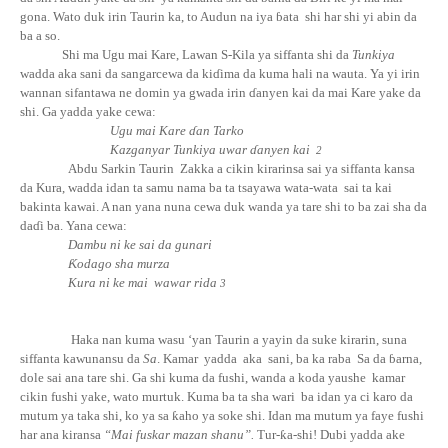
gona. Wato duk irin Taurin ka, to Audun na iya ɓata
shi har shi yi abin da
ba a so.
S
hi ma Ugu mai Kare, Lawan S-Kila ya siffanta shi da
Tunkiya
wadda aka sani da sangarcewa da ki
ɗ
ima da kuma hali na wauta. Ya yi irin
wannan sifantawa ne domin ya gwada irin
ɗ
anyen kai da mai Kare yake da
shi. Ga yadda yake cewa:
Ugu mai Kare ɗan
Tarko
Kazganyar Tunkiya uwar ɗ
anyen kai
2
Abdu Sarkin Taurin
Zakka a cikin kirarinsa sai ya siffanta kansa
da Kura, wadda idan ta samu nama ba ta tsayawa wata-wata
sai ta kai
bakinta kawai. A nan yana nuna cewa duk wanda ya tare shi to ba zai sha da
da
ɗ
i
ba. Yana cewa:
Dambu ni ke sai da gunari
Ƙ
odago sha murza
Kura ni ke mai
wawar rida
3
Haka nan kuma wasu ‘yan Taurin a yayin da suke kirarin, suna
siffanta kawunansu da
Sa
. Kamar yadda aka sani, ba ka raba Sa da ɓarna,
dole sai ana tare shi. Ga shi kuma da fushi, wanda a koda yaushe kamar
cikin fushi yake, wato murtuk. Kuma ba ta sha wari ba idan ya ci karo da
mutum ya taka shi, ko ya sa
ƙ
aho ya soke shi. Idan ma mutum ya faye fushi
har ana kiransa
“Mai fuskar mazan shanu”.
Tur-
ƙ
a
-shi! Dubi yadda ake