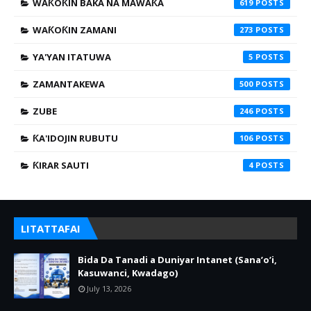
WAƘOƘIN BAKA NA MAWAƘA
619
WAƘOƘIN ZAMANI
273
YA'YAN ITATUWA
5
ZAMANTAKEWA
500
ZUBE
246
ƘA'IDOJIN RUBUTU
106
ƘIRAR SAUTI
4
LITATTAFAI
Bida Da Tanadi a Duniyar Intanet (Sana’o’i,
Kasuwanci, Kwadago)
July 13, 2026