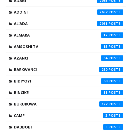
ADABI
2085
ADDINI
2657
AL'ADA
2081
ALMARA
12
AMSOSHI TV
15
AZANCI
64
BARKWANCI
280
BIDIYOYI
60
BINCIKE
11
BUKUKUWA
127
CAMFI
3
DABBOBI
8