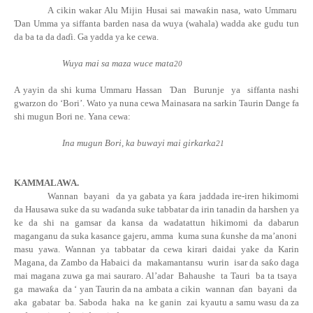
A cikin wakar Alu Mijin Husai sai
mawa
ƙ
in
nasa, wato Ummaru
Ɗ
an Umma ya siffanta barden nasa da wuya (wahala) wadda ake gudu tun
da ba ta da
da
ɗ
i.
Ga yadda ya ke cewa.
Wuya mai sa maza wuce mata
20
A yayin da shi kuma Ummaru Hassan
Ɗ
an
Burunje
ya
siffanta nashi
gwarzon do ‘Bori’. Wato ya nuna cewa Mainasara na sarkin Taurin Dange fa
shi mugun Bori ne. Yana cewa:
Ina mugun Bori, ka buwayi mai girkarka
21
KAMMALAWA.
Wannan
bayani
da ya gabata ya
ƙ
ara jaddada ire-iren hikimomi
da Hausawa suke da su
wa
ɗ
anda
suke tabbatar da irin tanadin da harshen ya
ke da shi na gamsar da kansa da wadatattun hikimomi da dabarun
maganganu da suka kasance gajeru, amma
kuma suna
ƙ
unshe da ma’anoni
masu yawa. Wannan ya tabbatar da cewa kirari daidai yake da Karin
Magana, da Zambo da Habaici da
makamantansu
wurin
isar da
sa
ƙ
o
daga
mai magana zuwa ga mai sauraro. Al’adar
Bahaushe
ta Tauri
ba ta tsaya
ga
mawa
ƙ
a
da ‘ yan Taurin da na ambata a cikin
wannan
ɗan
bayani
da
aka
gabatar
ba. Saboda
haka
na
ke ganin
zai kyautu a samu wasu da za