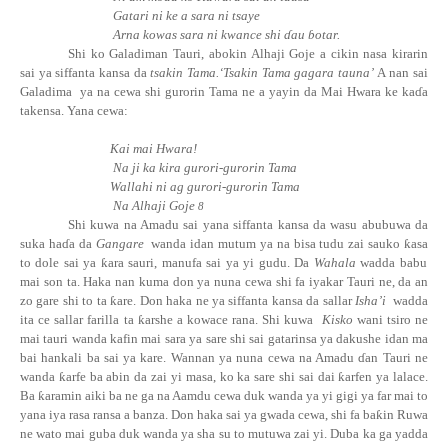
Gatari ni ke a sara ni tsaye
Arna kowas sara ni kwance shi ɗau ɓotar.
Shi ko Galadiman Tauri, abokin Alhaji Goje a cikin nasa kirarin
sai ya siffanta kansa da
tsakin Tama.‘Tsakin Tama gagara tauna’
A
nan sai
Galadima
ya na cewa shi gurorin Tama ne a yayin da Mai Hwara ke kaɗ
a
takensa. Yana cewa:
Kai mai Hwara!
Na ji ka kira gurori-gurorin Tama
Wallahi ni ag gurori-gurorin Tama
Na Alhaji Goje
8
Shi kuwa na Amadu sai yana siffanta kansa da wasu abubuwa da
suka
ha
ɗ
a
da
Gangare
wanda idan mutum ya na bisa tudu zai sauko
ƙ
asa
to dole sai ya
ƙ
ara sauri, manufa sai ya yi gudu. Da
Wahala
wadda babu
mai son ta. Haka nan kuma don ya nuna cewa shi fa iyakar Tauri ne, da an
zo gare shi to ta
ƙ
are. Don haka ne ya siffanta kansa da sallar
Isha’i
wadda
ita ce sallar farilla ta
ƙ
arshe a kowace rana. Shi kuwa
Kisko
wani tsiro ne
mai tauri wanda kafin mai sara ya sare shi sai gatarinsa ya dakushe idan ma
bai hankali ba sai ya kare. Wannan ya nuna cewa na Amadu ɗan Tauri ne
wanda
ƙ
arfe ba abin da zai yi masa, ko ka sare shi sai dai
ƙ
arfen ya lalace.
Ba
ƙ
aramin aiki ba ne ga na Aamdu cewa duk wanda ya yi gigi ya far mai to
yana iya rasa ransa a banza. Don haka sai ya gwada cewa, shi fa
ba
ƙ
in
Ruwa
ne wato mai guba duk wanda ya sha su to mutuwa zai yi. Duba ka ga yadda