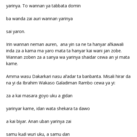
yarinya. To wannan ya tabbata domin
ba wanda zai auri wannan yarinya
sai yaron.
Irin wannan neman auren, ana yin sa ne ta hanyar al’ƙawali
inda za a kama ma yaro mata ta hanyar kai wani jan zobe.
Wannan zoben za a sanya wa yarinya shaidar cewa an yi mata
kame.
Amma wasu Dakarkari nasu al’adar ta banbanta. Misali hirar da
na yi da Ibrahim Wakaso Galadiman Rambo cewa ya yi:
za a kai masara goyo uku a gidan
yarinyar kame, idan wata shekara ta dawo
a kai biyar. Anan uban yarinya zai
samu kuɗi wuri uku, a samu ɗan