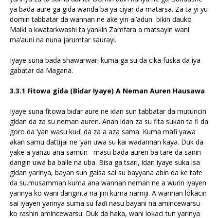
ya bada aure ga gida wanda ba ya ciyar da matarsa. Za ta yi yu
domin tabbatar da wannan ne ake yin al’adun bikin ɗauko
Maiki a kwatarkwashi ta yankin Zamfara a matsayin wani
ma’auni na nuna jarumtar saurayi.
Iyaye suna bada shawarwari kuma ga su da cika fuska da iya
gabatar da Magana.
3.3.1 Fitowa gida (Biɗar Iyaye) A Neman Auren Hausawa
Iyaye suna fitowa biɗar aure ne idan sun tabbatar da mutuncin
gidan da za su neman auren. Anan idan za su fita sukan ta fi da
goro da ‘yan wasu kuɗi da za a aza sama. Kuma mafi yawa
akan samu dattijai ne ‘yan uwa su kai waɗannan kaya. Duk da
yake a yanzu ana samun masu bada auren ba tare da sanin
dangin uwa ba balle na uba. Bisa ga tsari, idan iyaye suka isa
gidan yarinya, bayan sun gaisa sai su bayyana abin da ke tafe
da su.musamman kuma ana wannan neman ne a wurin iyayen
yarinya ko wani danginta na jini kuma namiji. A wannan lokacin
sai iyayen yarinya suma su faɗi nasu bayani na amincewarsu
ko rashin amincewarsu. Duk da haka, wani lokaci tun yarinya