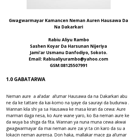
Gwagwarmayar Kamancen Neman Auren Hausawa Da
Na Dakarkari
Rabiu Aliyu Rambo
Sashen Koyar Da Harsunan Nijeriya
Jami’ar Usmanu Danfodiyo, Sokoto.
Email: Rabiualiyurambo@yahoo.com
GSM:08125507991
1.0 GABATARWA
Neman aure a al’adar al’umar Hausawa da na Dakarkari abu
ne da ke tattare da kai-komo na iyaye da saurayi da budurwa .
Wannan kila shi ya sa Hausawa ke masa kirari da cewa: Aure
marmari daga nesa, ko Aure wane yaro, ko Ba neman aure ke
da wuya ba shiga da fita. Wannan ya nuna muna cewa akwai
gwagwarmayar da mai neman aure zai yi ta cin karo da su a
lokacin neman aurensa. Don haka, mallakar mace ga al’umar