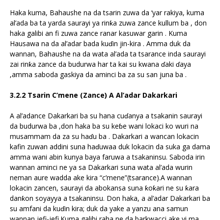
Haka kuma, Bahaushe na da tsarin zuwa da ‘yar rakiya, kuma
al’ada ba ta yarda saurayi ya rinƙa zuwa zance kullum ba , don
haka galibi an fi zuwa zance ranar kasuwar garin . Kuma
Hausawa na da al’adar bada kuɗin jin-kira . Amma duk da
wannan, Bahaushe na da wata al’ada ta tsarance inda saurayi
zai rinƙa zance da budurwa har ta kai su kwana ɗaki ɗaya
,amma saboda gaskiya da aminci ba za su san juna ba .
3.2.2 Tsarin C’mene (Zance) A Al’adar Dakarkari
A al’adance Dakarkari ba su hana cuɗanya a tsakanin saurayi
da budurwa ba ,don haka ba su keɓe wani lokaci ko wuri na
musammam da za su haɗu ba . Dakarkari a wancan lokacin
kafin zuwan addini suna haɗuwaa duk lokacin da suka ga dama
amma wani abin kunya baya faruwa a tsakaninsu. Saboda irin
wannan aminci ne ya sa Dakarkari suna wata al’ada wurin
neman aure wadda ake kira “c’mene”(tsarance).A wannan
lokacin zancen, saurayi da abokansa suna ƙoƙari ne su ƙara
danƙon soyayya a tsakaninsu. Don haka, a al’adar Dakarkari ba
su amfani da kuɗin kira; duk da yake a yanzu ana samun
wannan jefi-jefi.Kuma galibi raha ne da barkwacci ake yi ma