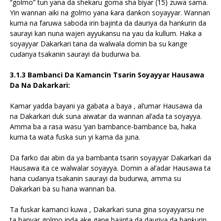
“golmo” tun yana da shekaru goma sha biyar (15) zuwa sama.
Yin wannan aiki na golmo yana ƙara danƙon soyayyar. Wannan
kuma na faruwa saboda irin bajinta da dauriya da hanƙurin da
saurayi kan nuna wajen ayyukansu na yau da kullum. Haka a
soyayyar Dakarkari tana da walwala domin ba su kange
cuɗanya tsakanin saurayi da budurwa ba.
3.1.3 Bambanci Da Kamancin Tsarin Soyayyar Hausawa
Da Na Dakarkari:
Kamar yadda bayani ya gabata a baya , al’umar Hausawa da
na Dakarkari duk suna aiwatar da wannan al’ada ta soyayya.
Amma ba a rasa wasu ‘yan bambance-bambance ba, haka
kuma ta wata fuska sun yi kama da juna.
Da farko dai abin da ya bambanta tsarin soyayyar Dakarkari da
Hausawa ita ce walwalar soyayya. Domin a al’adar Hausawa ta
hana cuɗanya tsakanin saurayi da budurwa, amma su
Dakarkari ba su hana wannan ba.
Ta fuskar kamanci kuwa , Dakarkari suna gina soyayyarsu ne
ta hanyar golmo inda ake gane bajinta da dauriya da hanƙurin