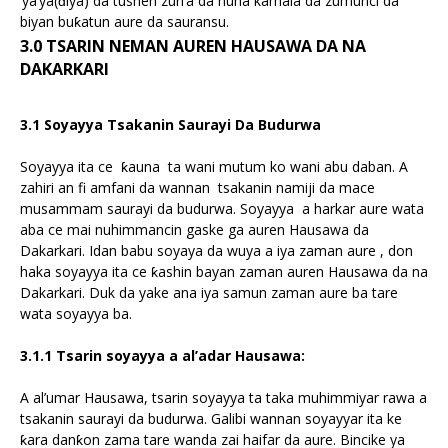
‘ya’ya(ɗiya) da tushen zuri’a da nuna kamala da zumunci da
biyan buƙatun aure da sauransu.
3.0 TSARIN NEMAN AUREN HAUSAWA DA NA
DAKARKARI
3.1 Soyayya Tsakanin Saurayi Da Budurwa
Soyayya ita ce ƙauna ta wani mutum ko wani abu daban. A
zahiri an fi amfani da wannan tsakanin namiji da mace
musammam saurayi da budurwa. Soyayya a harkar aure wata
aba ce mai nuhimmancin gaske ga auren Hausawa da
Dakarkari. Idan babu soyaya da wuya a iya zaman aure , don
haka soyayya ita ce ƙashin bayan zaman auren Hausawa da na
Dakarkari. Duk da yake ana iya samun zaman aure ba tare
wata soyayya ba.
3.1.1 Tsarin soyayya a al’adar Hausawa:
A al’umar Hausawa, tsarin soyayya ta taka muhimmiyar rawa a
tsakanin saurayi da budurwa. Galibi wannan soyayyar ita ke
ƙara danƙon zama tare wanda zai haifar da aure. Bincike ya