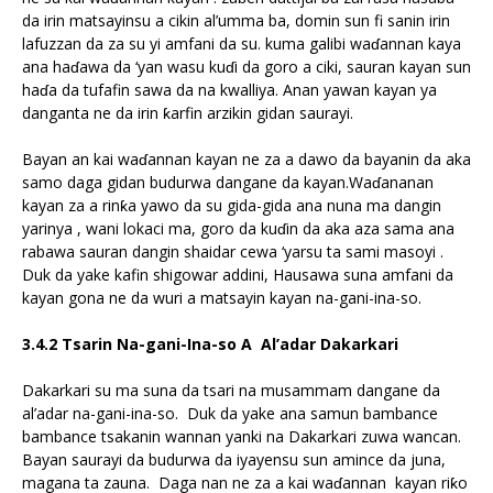
da irin matsayinsu a cikin al’umma ba, domin sun fi sanin irin
lafuzzan da za su yi amfani da su. kuma galibi waɗannan kaya
ana haɗawa da ‘yan wasu kuɗi da goro a ciki, sauran kayan sun
haɗa da tufafin sawa da na kwalliya. Anan yawan kayan ya
danganta ne da irin ƙarfin arzikin gidan saurayi.
Bayan an kai waɗannan kayan ne za a dawo da bayanin da aka
samo daga gidan budurwa dangane da kayan.Waɗananan
kayan za a rinƙa yawo da su gida-gida ana nuna ma dangin
yarinya , wani lokaci ma, goro da kuɗin da aka aza sama ana
rabawa sauran dangin shaidar cewa ‘yarsu ta sami masoyi .
Duk da yake kafin shigowar addini, Hausawa suna amfani da
kayan gona ne da wuri a matsayin kayan na-gani-ina-so.
3.4.2 Tsarin Na-gani-Ina-so A Al’adar Dakarkari
Dakarkari su ma suna da tsari na musammam dangane da
al’adar na-gani-ina-so. Duk da yake ana samun bambance
bambance tsakanin wannan yanki na Dakarkari zuwa wancan.
Bayan saurayi da budurwa da iyayensu sun amince da juna,
magana ta zauna. Daga nan ne za a kai waɗannan kayan riƙo