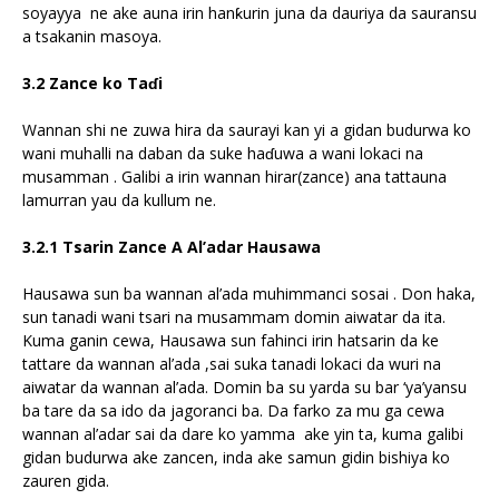
soyayya ne ake auna irin hanƙurin juna da dauriya da sauransu
a tsakanin masoya.
3.2 Zance ko Taɗi
Wannan shi ne zuwa hira da saurayi kan yi a gidan budurwa ko
wani muhalli na daban da suke haɗuwa a wani lokaci na
musamman . Galibi a irin wannan hirar(zance) ana tattauna
lamurran yau da kullum ne.
3.2.1 Tsarin Zance A Al’adar Hausawa
Hausawa sun ba wannan al’ada muhimmanci sosai . Don haka,
sun tanadi wani tsari na musammam domin aiwatar da ita.
Kuma ganin cewa, Hausawa sun fahinci irin hatsarin da ke
tattare da wannan al’ada ,sai suka tanadi lokaci da wuri na
aiwatar da wannan al’ada. Domin ba su yarda su bar ‘ya’yansu
ba tare da sa ido da jagoranci ba. Da farko za mu ga cewa
wannan al’adar sai da dare ko yamma ake yin ta, kuma galibi
gidan budurwa ake zancen, inda ake samun gidin bishiya ko
zauren gida.