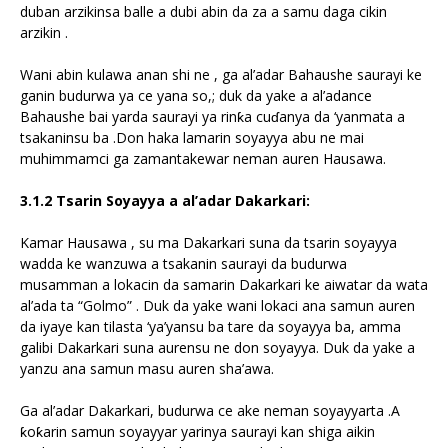
duban arzikinsa balle a dubi abin da za a samu daga cikin
arzikin .
Wani abin kulawa anan shi ne , ga al’adar Bahaushe saurayi ke
ganin budurwa ya ce yana so,; duk da yake a al’adance
Bahaushe bai yarda saurayi ya rinƙa cuɗanya da ‘yanmata a
tsakaninsu ba .Don haka lamarin soyayya abu ne mai
muhimmamci ga zamantakewar neman auren Hausawa.
3.1.2 Tsarin Soyayya a al’adar Dakarkari:
Kamar Hausawa , su ma Dakarkari suna da tsarin soyayya
wadda ke wanzuwa a tsakanin saurayi da budurwa
musamman a lokacin da samarin Dakarkari ke aiwatar da wata
al’ada ta “Golmo” . Duk da yake wani lokaci ana samun auren
da iyaye kan tilasta ‘ya’yansu ba tare da soyayya ba, amma
galibi Dakarkari suna aurensu ne don soyayya. Duk da yake a
yanzu ana samun masu auren sha’awa.
Ga al’adar Dakarkari, budurwa ce ake neman soyayyarta .A
ƙoƙarin samun soyayyar yarinya saurayi kan shiga aikin