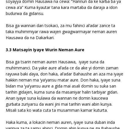
soyayya domin Hausawa na cewa: “Hannun da ke karɓa ba ya
cewa a’a” Kuma ƙyautar tana ƙara martaba da daraja a idon
budurwa da gidansu.
Bisa ga wannan dan tsokaci, za mu fahinci al’adar zance ta
taka muhimmiyar rawa wajen gwagwarmayar neman auren
Hausawa da na Dakarkari.
3.3 Matsayin Iyaye Wurin Neman Aure
Bisa ga tsarin neman auren Hausawa, iyaye suna da
muhimmanci. Da yake aure al’ada ce da ake yi domin zaman
rayuwa baki ɗaya, don haka, al’adar Bahaushe an aza ma iyaye
haƙƙin neman ma ‘ya’yansu matar aure. Don haka, iyaye suna
biɗan ma ‘ya’yansu aure a gida mai asali domin su suka san
tarihin gidajen, kuma suna da masaniyar halin tarbiyar gidan.
Anan iyaye suna kulawa da wannan ne domin kaucewa
gurɓata zuriyarsu da wani jini mai tarihin wani abin kunya.
Misali sata ko wata cuta ta musamman kamar kuturta.
Haka kuma, a lokacin neman auren, iyaye suna duban inda
yarinya za ta samu abinci. Domin abin kunya ne ga Bahaushe