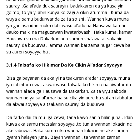
saurayi .Ga al’ada duk saurayin badakkaren da ya kasa yin
golmo, to ya yi abin kunya ko zagi a cikin al’umma . Kuma da
wuya a samu budurwar da za ta so shi . Wannan kuwa muna
iya ganinsa idan muka dubi wasu al’adu na Hausawa kamar
ɗauko maiki na maguzawan kwatarkwashi. Haka kuma, kamar
Hausawa su ma Dakarkari ana samun sha’awa a tsakanin
saurayi da budurwa, amma wannan bai zama hujjar cewa ba
su auren soyayya ba .
3.1.4 Falsafa ko Hikimar Da Ke Cikin Al’adar Soyayya
Bisa ga bayanan da aka yi na tsakuren al’adar soyayya, muna
iya fahintar cewa, akwai wasu falsafa ko hikima na aiwatar da
wannan al’ada ga Hausawa da Dakarkari. Za ta yiyu saboda
wannan ne ya sa al’umar ba su cika yin aure ba sai an tabbatar
da akwai soyayya a tsakanin saurayi da budurwa .
Da farko dai za mu ga cewa, tana kawo sanin halin juna . Idan
kuwa aka samu matsalar soyayya ,to tun a wannan lokacin ne
ake rabuwa . Haka kuma cikin wannan lokacin ne ake samun
gyaran halayen juna . Bayan wannan , ta wannan zaman