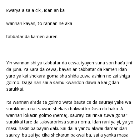
ƙwarya a sa a ciki, idan an kai
wannan kayan, to rannan ne aka
tabbatar da kamen auren.
Yin wannan shi ya tabbatar da cewa, iyayen suna son haɗa jini
da juna. Ya ƙara da cewa, bayan an tabbatar da kamen idan
yaro ya kai shekara goma sha shida zuwa ashirin ne zai shiga
golmo. Daga nan sai a samu kwandon dawa a kai gidan
sarukkai.
Ita wannan al’ada ta golmo wata bauta ce da saurayi yake wa
surukkansa na tsawon shekara bakwai ko ƙasa da haka. A
wannan lokacin golmo (nema), saurayi zai rinƙa zuwa gonar
surukkai tare da takwarorinsa suna noma. Idan rani ya yi, ya yo
masu hakin baibayan ɗaki. Sai dai a yanzu akwai damar idan
saurayi ba zai iya cika shekarun bakwai ba, sai a yanka masa