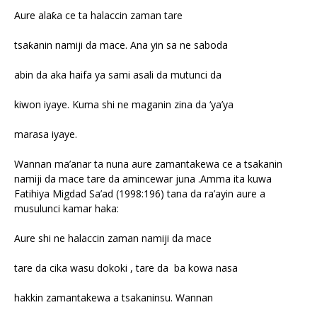
Aure alaƙa ce ta halaccin zaman tare
tsaƙanin namiji da mace. Ana yin sa ne saboda
abin da aka haifa ya sami asali da mutunci da
kiwon iyaye. Kuma shi ne maganin zina da ‘ya’ya
marasa iyaye.
Wannan ma’anar ta nuna aure zamantakewa ce a tsakanin
namiji da mace tare da amincewar juna .Amma ita kuwa
Fatihiya Migdad Sa’ad (1998:196) tana da ra’ayin aure a
musulunci kamar haka:
Aure shi ne halaccin zaman namiji da mace
tare da cika wasu dokoki , tare da ba kowa nasa
hakkin zamantakewa a tsakaninsu. Wannan