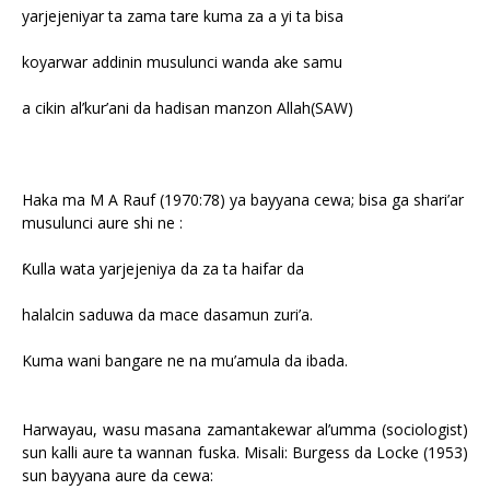
yarjejeniyar ta zama tare kuma za a yi ta bisa
koyarwar addinin musulunci wanda ake samu
a cikin al’kur’ani da hadisan manzon Allah(SAW)
Haka ma M A Rauf (1970:78) ya bayyana cewa; bisa ga shari’ar
musulunci aure shi ne :
Ƙulla wata yarjejeniya da za ta haifar da
halalcin saduwa da mace dasamun zuri’a.
Kuma wani bangare ne na mu’amula da ibada.
Harwayau, wasu masana zamantakewar al’umma (sociologist)
sun kalli aure ta wannan fuska. Misali: Burgess da Locke (1953)
sun bayyana aure da cewa: