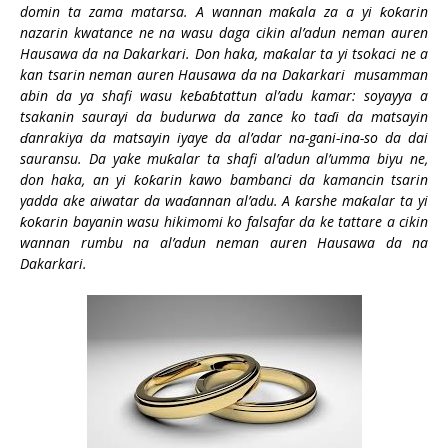
domin ta za
ma matarsa. A wannan ma
ƙ
ala za a yi
ƙ
o
ƙ
arin
nazarin kwatance ne na wasu daga cikin al’adun neman auren
Hausawa da na Dakarkari. Don haka, ma
ƙ
alar ta yi tsokaci ne a
kan tsarin neman auren Hausawa da na Dakarkari musamman
abin da ya shafi wasu ke
ɓ
a
ɓ
t
attun al’adu kamar: soyayya a
tsakanin saurayi da budurwa da zance ko ta
ɗ
i da matsayin
ɗ
anrakiya da matsayin iyaye da al’adar na-gani-ina-so da dai
sauransu. Da yake mu
ƙ
alar ta shafi al’adun al’umma biyu ne,
don haka, an yi
ƙ
o
ƙ
arin kawo bambanci da ka
mancin tsarin
yadda ake aiwatar da wa
ɗ
annan al’adu. A
ƙ
arshe ma
ƙ
alar ta yi
ƙ
o
ƙ
arin bayanin wasu hikimomi ko falsafar da ke tattare a cikin
wannan rumbu na al’adun neman auren Hausawa da na
Dakarkari.