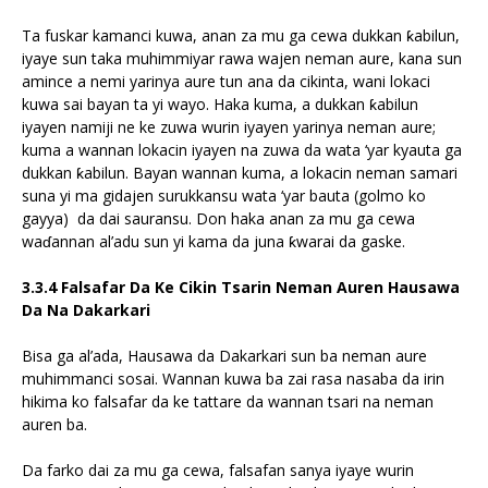
Ta fuskar kamanci kuwa, anan za mu ga cewa dukkan ƙabilun,
iyaye sun taka muhimmiyar rawa wajen neman aure, kana sun
amince a nemi yarinya aure tun ana da cikinta, wani lokaci
kuwa sai bayan ta yi wayo. Haka kuma, a dukkan ƙabilun
iyayen namiji ne ke zuwa wurin iyayen yarinya neman aure;
kuma a wannan lokacin iyayen na zuwa da wata ‘yar kyauta ga
dukkan ƙabilun. Bayan wannan kuma, a lokacin neman samari
suna yi ma gidajen surukkansu wata ‘yar bauta (golmo ko
gayya) da dai sauransu. Don haka anan za mu ga cewa
waɗannan al’adu sun yi kama da juna ƙwarai da gaske.
3.3.4 Falsafar Da Ke Cikin Tsarin Neman Auren Hausawa
Da Na Dakarkari
Bisa ga al’ada, Hausawa da Dakarkari sun ba neman aure
muhimmanci sosai. Wannan kuwa ba zai rasa nasaba da irin
hikima ko falsafar da ke tattare da wannan tsari na neman
auren ba.
Da farko dai za mu ga cewa, falsafan sanya iyaye wurin