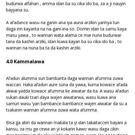
budurwa alfahari , amma idan ba su cika ido ba, za a ji nauyin
bayyana su.
A al’adance wasu na ganin ana iya auna arzikin yarinya tun
daga irin kayanta na na-gani-ina-so. Domin idan ta samu kaya
masu yawa , to wannan wata alama ce mai nuna budurwar
tana da ƙashin arziki, idan kuwa kayan ba su cika ido ba , to
wannan na nuna ba ta da ƙashin arziki.
4.0 Kammalawa
Al’adun alumma sun bambanta daga wannan al’umma zuwa
waccan. Haka al’adun aure suna da yawa, kuma kowace al’ada
akwai yadda kowace al’umma ke aiwatar da ita. A wasu al’adun
sukan ɗauki tsari ɗaya wajen aiwatarwa, wasu kuwa ana
samun wasu ‘yan bambance-bambance wajen aiwatar da su a
tsakanin wannan al’umma zuwa wata al’umma.
Bisa ga abin da wannan maƙala ta yi ɗan taƙaitaccen bayani a
kansu, za mu ga cewa an yi ƙoƙarin kawo wasu daga cikin