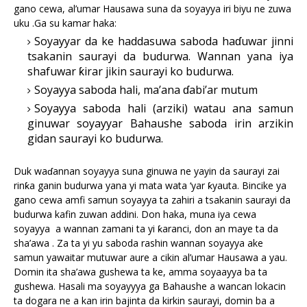
gano cewa, al’umar Hausawa suna da soyayya iri biyu ne zuwa
uku .Ga su kamar haka:
Soyayyar da ke haddasuwa saboda haɗuwar jinni
tsakanin saurayi da budurwa. Wannan yana iya
shafuwar ƙirar jikin saurayi ko budurwa.
Soyayya saboda hali, ma’ana ɗabi’ar mutum
Soyayya saboda hali (arziki) watau ana samun
ginuwar soyayyar Bahaushe saboda irin arzikin
gidan saurayi ko budurwa.
Duk waɗannan soyayya suna ginuwa ne yayin da saurayi zai
rinƙa ganin budurwa yana yi mata wata ‘yar ƙyauta. Bincike ya
gano cewa amfi samun soyayya ta zahiri a tsakanin saurayi da
budurwa kafin zuwan addini. Don haka, muna iya cewa
soyayya a wannan zamani ta yi ƙaranci, don an maye ta da
sha’awa . Za ta yi yu saboda rashin wannan soyayya ake
samun yawaitar mutuwar aure a cikin al’umar Hausawa a yau.
Domin ita sha’awa gushewa ta ke, amma soyaayya ba ta
gushewa. Hasali ma soyayyya ga Bahaushe a wancan lokacin
ta dogara ne a kan irin bajinta da kirkin saurayi, domin ba a