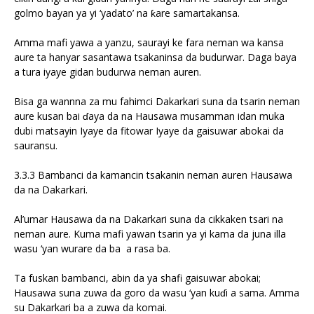
golmo bayan ya yi ‘yadato’ na ƙare samartakansa.
Amma mafi yawa a yanzu, saurayi ke fara neman wa kansa
aure ta hanyar sasantawa tsakaninsa da budurwar. Daga baya
a tura iyaye gidan budurwa neman auren.
Bisa ga wannna za mu fahimci Dakarkari suna da tsarin neman
aure kusan bai ɗaya da na Hausawa musamman idan muka
dubi matsayin Iyaye da fitowar Iyaye da gaisuwar abokai da
sauransu.
3.3.3 Bambanci da kamancin tsakanin neman auren Hausawa
da na Dakarkari.
Al’umar Hausawa da na Dakarkari suna da cikkaken tsari na
neman aure. Kuma mafi yawan tsarin ya yi kama da juna illa
wasu ‘yan wurare da ba a rasa ba.
Ta fuskan bambanci, abin da ya shafi gaisuwar abokai;
Hausawa suna zuwa da goro da wasu ‘yan kuɗi a sama. Amma
su Dakarkari ba a zuwa da komai.