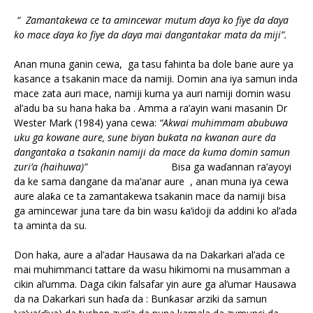
“ Zamantakewa ce ta amincewar mutum
ɗ
aya ko fiye da
ɗ
aya
ko mace
ɗ
aya ko fiye da
ɗ
aya mai dangantakar
mata da miji”.
Anan muna ganin cewa, ga tasu fahinta ba dole bane aure ya
kasance a tsakanin mace da namiji. Domin ana iya samun inda
mace zata auri mace, namiji kuma ya auri namiji domin wasu
al’adu ba su hana haka ba . Amma a ra’ayin wani masanin Dr
Wester Mark (1984) yana cewa:
“Akwai muhimmam abubuwa
uku ga kowane aure, sune biyan bu
ƙ
ata na kwanan aure da
dangantaka a tsakanin namiji da mace da kuma domin samun
zuri’a (haihuwa)”
Bisa ga waɗannan ra’ayoyi
da ke sama dangane da ma’anar aure , anan muna iya cewa
aure alaƙa ce ta zamantakewa tsakanin mace da namiji bisa
ga amincewar juna tare da bin wasu ƙa’idoji da addini ko al’ada
ta aminta da su.
Don haka, aure a al’adar Hausawa da na Dakarkari al’ada ce
mai muhimmanci tattare da wasu hikimomi na musamman a
cikin al’umma. Daga cikin falsafar yin aure ga al’umar Hausawa
da na Dakarkari sun haɗa da : Bunƙasar arziki da samun