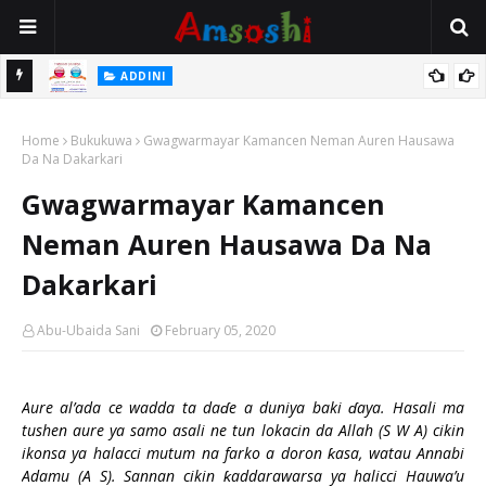
 Gudu
ADDINI
Na Yi Mafarki Ana Bikina, Kafin A Daura Aure Sai Na Farka
Home
Bukukuwa
Gwagwarmayar Kamancen Neman Auren Hausawa
Da Na Dakarkari
Gwagwarmayar Kamancen
Neman Auren Hausawa Da Na
Dakarkari
Abu-Ubaida Sani
February 05, 2020
Aure al’ada ce wadda ta da
ɗ
e a duniya baki
ɗ
aya. Hasali ma
tushen aure ya samo asali ne tun lokacin da Allah (S W A) cikin
ikonsa ya halacci mutum na farko a doron
ƙ
asa, watau Annabi
Adamu (A S). Sannan cikin
ƙ
addarawarsa ya halicci Hauwa’u