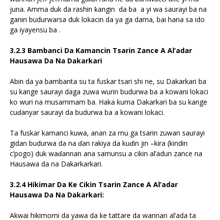
juna. Amma duk da rashin ƙangin da ba a yi wa saurayi ba na
ganin budurwarsa duk lokacin da ya ga dama, bai hana sa ido
ga iyayensu ba .
3.2.3 Bambanci Da Kamancin Tsarin Zance A Al’adar
Hausawa Da Na Dakarkari
Abin da ya bambanta su ta fuskar tsari shi ne, su Dakarkari ba
su kange saurayi daga zuwa wurin budurwa ba a kowani lokaci
ko wuri na musammam ba. Haka kuma Dakarkari ba su kange
cuɗanyar saurayi da budurwa ba a kowani lokaci.
Ta fuskar kamanci kuwa, anan za mu ga tsarin zuwan saurayi
gidan budurwa da na ɗan rakiya da kuɗin jin –kira (kindin
c’pogo) duk waɗannan ana samunsu a cikin al’adun zance na
Hausawa da na Dakarkarkari.
3.2.4 Hikimar Da Ke Cikin Tsarin Zance A Al’adar
Hausawa Da Na Dakarkari:
Akwai hikimomi da yawa da ke tattare da wannan al’ada ta