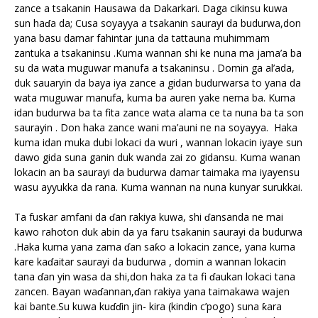
zance a tsakanin Hausawa da Dakarkari. Daga cikinsu kuwa
sun haɗa da; Cusa soyayya a tsakanin saurayi da budurwa,don
yana basu damar fahintar juna da tattauna muhimmam
zantuka a tsakaninsu .Kuma wannan shi ke nuna ma jama’a ba
su da wata muguwar manufa a tsakaninsu . Domin ga al’ada,
duk sauaryin da baya iya zance a gidan budurwarsa to yana da
wata muguwar manufa, kuma ba auren yake nema ba. Kuma
idan budurwa ba ta fita zance wata alama ce ta nuna ba ta son
saurayin . Don haka zance wani ma’auni ne na soyayya. Haka
kuma idan muka dubi lokaci da wuri , wannan lokacin iyaye sun
dawo gida suna ganin duk wanda zai zo gidansu. Kuma wanan
lokacin an ba saurayi da budurwa damar taimaka ma iyayensu
wasu ayyukka da rana. Kuma wannan na nuna kunyar surukkai.
Ta fuskar amfani da ɗan rakiya kuwa, shi ɗansanda ne mai
kawo rahoton duk abin da ya faru tsakanin saurayi da budurwa
.Haka kuma yana zama ɗan saƙo a lokacin zance, yana kuma
kare kaɗaitar saurayi da budurwa , domin a wannan lokacin
tana ɗan yin wasa da shi,don haka za ta fi ɗaukan lokaci tana
zancen. Bayan waɗannan,ɗan rakiya yana taimakawa wajen
kai bante.Su kuwa kuɗɗin jin- kira (kindin c’pogo) suna ƙara