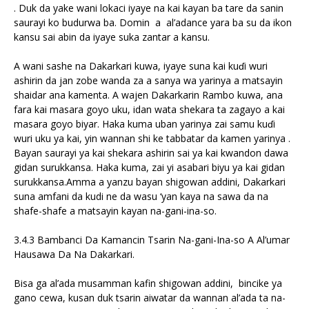
. Duk da yake wani lokaci iyaye na kai kayan ba tare da sanin
saurayi ko budurwa ba. Domin a al’adance yara ba su da ikon
kansu sai abin da iyaye suka zantar a kansu.
A wani sashe na Dakarkari kuwa, iyaye suna kai kuɗi wuri
ashirin da jan zobe wanda za a sanya wa yarinya a matsayin
shaidar ana kamenta. A wajen Dakarkarin Rambo kuwa, ana
fara kai masara goyo uku, idan wata shekara ta zagayo a kai
masara goyo biyar. Haka kuma uban yarinya zai samu kuɗi
wuri uku ya kai, yin wannan shi ke tabbatar da kamen yarinya .
Bayan saurayi ya kai shekara ashirin sai ya kai kwandon dawa
gidan surukkansa. Haka kuma, zai yi asabari biyu ya kai gidan
surukkansa.Amma a yanzu bayan shigowan addini, Dakarkari
suna amfani da kudi ne da wasu ‘yan kaya na sawa da na
shafe-shafe a matsayin kayan na-gani-ina-so.
3.4.3 Bambanci Da Kamancin Tsarin Na-gani-Ina-so A Al’umar
Hausawa Da Na Dakarkari.
Bisa ga al’ada musamman kafin shigowan addini, bincike ya
gano cewa, kusan duk tsarin aiwatar da wannan al’ada ta na-