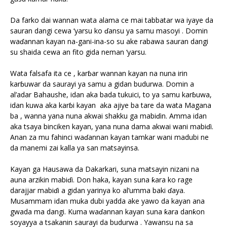
Da farko dai wannan wata alama ce mai tabbatar wa iyaye da
sauran dangi cewa ‘yarsu ko ɗansu ya samu masoyi . Domin
waɗannan kayan na-gani-ina-so su ake rabawa sauran dangi
su shaida cewa an fito gida neman ‘yarsu.
Wata falsafa ita ce , karɓar wannan kayan na nuna irin
karɓuwar da saurayi ya samu a gidan budurwa. Domin a
al’adar Bahaushe, idan aka bada tukuici, to ya samu karɓuwa,
idan kuwa aka karɓi kayan aka ajiye ba tare da wata Magana
ba , wanna yana nuna akwai shakku ga mabiɗin. Amma idan
aka tsaya binciken kayan, yana nuna dama akwai wani mabiɗi.
Anan za mu fahinci waɗannan kayan tamkar wani madubi ne
da manemi zai kalla ya san matsayinsa.
Kayan ga Hausawa da Dakarkari, suna matsayin nizani na
auna arzikin mabiɗi. Don haka, kayan suna ƙara ko rage
darajjar mabiɗi a gidan yarinya ko al’umma baki ɗaya.
Musammam idan muka dubi yadda ake yawo da kayan ana
gwada ma dangi. Kuma waɗannan kayan suna ƙara danƙon
soyayya a tsakanin saurayi da budurwa . Yawansu na sa