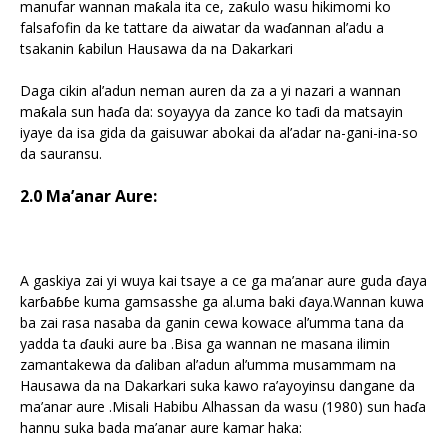
manufar wannan maƙala ita ce, zaƙulo wasu hikimomi ko
falsafofin da ke tattare da aiwatar da waɗannan al’adu a
tsakanin ƙabilun Hausawa da na Dakarkari
Daga cikin al’adun neman auren da za a yi nazari a wannan
maƙala sun haɗa da: soyayya da zance ko taɗi da matsayin
iyaye da isa gida da gaisuwar abokai da al’adar na-gani-ina-so
da sauransu.
2.
0 Ma’anar Aure:
A gaskiya zai yi wuya kai tsaye a ce ga ma’anar aure guda ɗaya
karɓaɓɓe kuma gamsasshe ga al.uma baki ɗaya.Wannan kuwa
ba zai rasa nasaba da ganin cewa kowace al’umma tana da
yadda ta ɗauki aure ba .Bisa ga wannan ne masana ilimin
zamantakewa da ɗaliban al’adun al’umma musammam na
Hausawa da na Dakarkari suka kawo ra’ayoyinsu dangane da
ma’anar aure .Misali Habibu Alhassan da wasu (1980) sun haɗa
hannu suka bada ma’anar aure kamar haka: