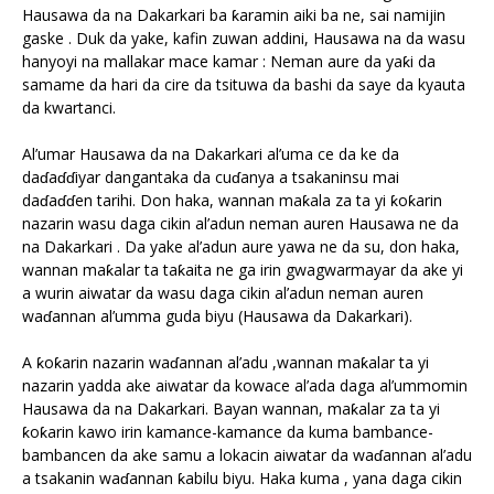
Hausawa da na Dakarkari ba ƙaramin aiki ba ne, sai namijin
gaske . Duk da yake, kafin zuwan addini, Hausawa na da wasu
hanyoyi na mallakar mace kamar : Neman aure da yaƙi da
samame da hari da cire da tsituwa da bashi da saye da kyauta
da kwartanci.
Al’umar Hausawa da na Dakarkari al’uma ce da ke da
daɗaɗɗiyar dangantaka da cuɗanya a tsakaninsu mai
daɗaɗɗen tarihi. Don haka, wannan maƙala za ta yi ƙoƙarin
nazarin wasu daga cikin al’adun neman auren Hausawa ne da
na Dakarkari . Da yake al’adun aure yawa ne da su, don haka,
wannan maƙalar ta taƙaita ne ga irin gwagwarmayar da ake yi
a wurin aiwatar da wasu daga cikin al’adun neman auren
waɗannan al’umma guda biyu (Hausawa da Dakarkari).
A ƙoƙarin nazarin waɗannan al’adu ,wannan maƙalar ta yi
nazarin yadda ake aiwatar da kowace al’ada daga al’ummomin
Hausawa da na Dakarkari. Bayan wannan, maƙalar za ta yi
ƙoƙarin kawo irin kamance-kamance da kuma bambance-
bambancen da ake samu a lokacin aiwatar da waɗannan al’adu
a tsakanin waɗannan ƙabilu biyu. Haka kuma , yana daga cikin