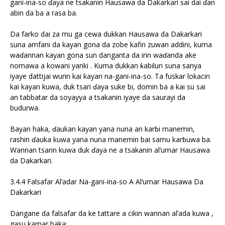
gani-ina-so ɗaya ne tsakanin Hausawa da Dakarkari sai dai ɗan
abin da ba a rasa ba.
Da farko dai za mu ga cewa dukkan Hausawa da Dakarkari
suna amfani da kayan gona da zobe kafin zuwan addini, kuma
waɗannan kayan gona sun danganta da irin waɗanda ake
nomawa a kowani yanki . Kuma dukkan ƙabilun suna sanya
iyaye dattijai wurin kai kayan na-gani-ina-so. Ta fuskar lokacin
kai kayan kuwa, duk tsari ɗaya suke bi, domin ba a kai su sai
an tabbatar da soyayya a tsakanin iyaye da saurayi da
budurwa.
Bayan haka, ɗaukan kayan yana nuna an karɓi manemin,
rashin ɗauka kuwa yana nuna manemin bai samu karɓuwa ba.
Wannan tsarin kuwa duk ɗaya ne a tsakanin al’umar Hausawa
da Dakarkari.
3.4.4 Falsafar Al’adar Na-gani-ina-so A Al’umar Hausawa Da
Dakarkari
Dangane da falsafar da ke tattare a cikin wannan al’ada kuwa ,
gasu kamar haka: