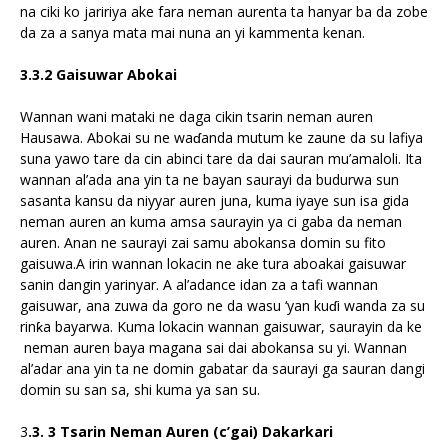
na ciki ko jaririya ake fara neman aurenta ta hanyar ba da zobe
da za a sanya mata mai nuna an yi kammenta kenan.
3.3.2 Gaisuwar Abokai
Wannan wani mataki ne daga cikin tsarin neman auren
Hausawa. Abokai su ne waɗanda mutum ke zaune da su lafiya
suna yawo tare da cin abinci tare da dai sauran mu’amaloli. Ita
wannan al’ada ana yin ta ne bayan saurayi da budurwa sun
sasanta kansu da niyyar auren juna, kuma iyaye sun isa gida
neman auren an kuma amsa saurayin ya ci gaba da neman
auren. Anan ne saurayi zai samu abokansa domin su fito
gaisuwa.A irin wannan lokacin ne ake tura aboakai gaisuwar
sanin dangin yarinyar. A al’adance idan za a tafi wannan
gaisuwar, ana zuwa da goro ne da wasu ‘yan kuɗi wanda za su
rinƙa bayarwa. Kuma lokacin wannan gaisuwar, saurayin da ke
neman auren baya magana sai dai abokansa su yi. Wannan
al’adar ana yin ta ne domin gabatar da saurayi ga sauran dangi
domin su san sa, shi kuma ya san su.
3
.3. 3 Tsarin Neman Auren (c’gai) Dakarkari