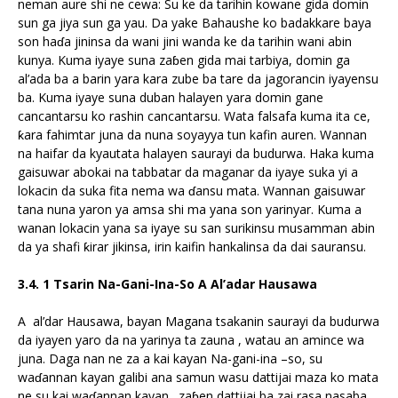
neman aure shi ne cewa: Su ke da tarihin kowane gida domin
sun ga jiya sun ga yau. Da yake Bahaushe ko badakkare baya
son haɗa jininsa da wani jini wanda ke da tarihin wani abin
kunya. Kuma iyaye suna zaɓen gida mai tarbiya, domin ga
al’ada ba a barin yara kara zube ba tare da jagorancin iyayensu
ba. Kuma iyaye suna duban halayen yara domin gane
cancantarsu ko rashin cancantarsu. Wata falsafa kuma ita ce,
ƙara fahimtar juna da nuna soyayya tun kafin auren. Wannan
na haifar da kyautata halayen saurayi da budurwa. Haka kuma
gaisuwar abokai na tabbatar da maganar da iyaye suka yi a
lokacin da suka fita nema wa ɗansu mata. Wannan gaisuwar
tana nuna yaron ya amsa shi ma yana son yarinyar. Kuma a
wanan lokacin yana sa iyaye su san surikinsu musamman abin
da ya shafi ƙirar jikinsa, irin kaifin hankalinsa da dai sauransu.
3.4. 1 Tsarin Na-Gani-Ina-So A Al’adar Hausawa
A al’dar Hausawa, bayan Magana tsakanin saurayi da budurwa
da iyayen yaro da na yarinya ta zauna , watau an amince wa
juna. Daga nan ne za a kai kayan Na-gani-ina –so, su
waɗannan kayan galibi ana samun wasu dattijai maza ko mata
ne su kai waɗannan kayan . zaɓen dattijai ba zai rasa nasaba