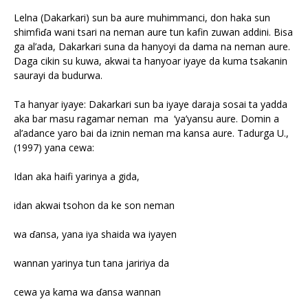
Lelna (Dakarkari) sun ba aure muhimmanci, don haka sun
shimfiɗa wani tsari na neman aure tun kafin zuwan addini. Bisa
ga al’ada, Dakarkari suna da hanyoyi da dama na neman aure.
Daga cikin su kuwa, akwai ta hanyoar iyaye da kuma tsakanin
saurayi da budurwa.
Ta hanyar iyaye: Dakarkari sun ba iyaye daraja sosai ta yadda
aka bar masu ragamar neman ma ‘ya’yansu aure. Domin a
al’adance yaro bai da iznin neman ma kansa aure. Tadurga U.,
(1997) yana cewa:
Idan aka haifi yarinya a gida,
idan akwai tsohon da ke son neman
wa ɗansa, yana iya shaida wa iyayen
wannan yarinya tun tana jaririya da
cewa ya kama wa ɗansa wannan