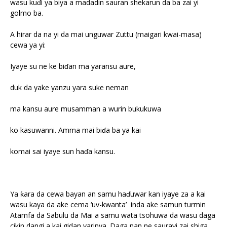
wasu kuɗi ya biya a madadin sauran shekarun da ba zai yi
golmo ba.
A hirar da na yi da mai unguwar Zuttu (maigari kwai-masa)
cewa ya yi:
Iyaye su ne ke biɗan ma yaransu aure,
duk da yake yanzu yara suke neman
ma kansu aure musamman a wurin bukukuwa
ko kasuwanni. Amma mai biɗa ba ya kai
komai sai iyaye sun haɗa kansu.
Ya ƙara da cewa bayan an samu haɗuwar kan iyaye za a kai
wasu kaya da ake cema ‘uv-kwanta’ inda ake samun turmin
Atamfa da Sabulu da Mai a samu wata tsohuwa da wasu daga
cikin dangi a kai gidan yarinya. Daga nan ne saurayi zai shiga