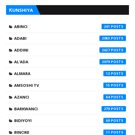
ƘUNSHIYA
ABINCI
241
ADABI
2083
ADDINI
2627
AL'ADA
2079
ALMARA
12
AMSOSHI TV
15
AZANCI
64
BARKWANCI
279
BIDIYOYI
60
BINCIKE
11