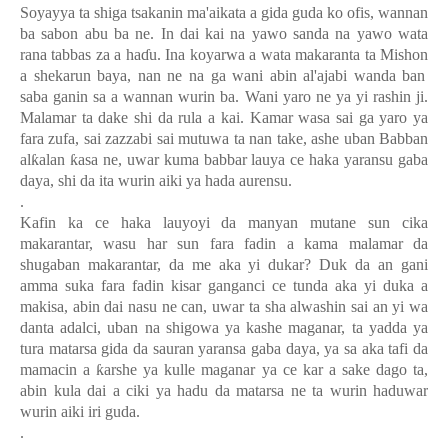
Soyayya ta shiga tsakanin ma'aikata a gida guda ko ofis
,
wannan
ba sabon abu ba ne
.
In dai kai na yawo sanda na yawo wata
rana tabbas za a ha
ɗ
u
.
Ina koyarwa a wata makaranta ta Misho
n
a shekarun baya
,
nan ne na ga wani abin al'ajabi wanda ban
saba ganin
sa a wannan wurin ba
.
Wani yaro ne ya yi rashin ji
.
Malamar ta dake shi da rula a kai
.
Kamar wasa sai ga yaro ya
fara zufa, sai zazzabi sai mutuwa ta nan take, ashe uban Babban
al
ƙ
alan
ƙ
asa ne, uwar kuma babbar lauya ce haka yaransu gaba
daya, shi da ita wurin aiki ya hada aurensu.
.
Kafin ka ce haka lauyoyi da manyan mutane sun cika
makarantar, wasu har sun fara fadin a kama malamar da
shugaban makarantar, da me aka yi dukar? Duk da an gani
amma suka fara fadin kisar ganganci ce tunda aka yi duka a
makisa, abin dai nasu ne can, uwar ta sha alwashin sai an yi wa
danta adalci, uban na shigowa ya kashe maganar, ta yadda ya
tura matarsa gida da sauran yaransa gaba daya, ya sa aka tafi da
mamacin a
ƙ
arshe ya kulle maganar ya ce kar a sake dago ta,
abin kula dai a ciki ya hadu da matarsa ne ta wurin haduwar
wurin aiki iri guda.
.