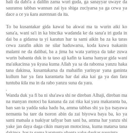
hali da dabi'a a dalilin zama wuri guda, ga sanayyar uwaye da
sauransu tabbas wannan zai iya shiga zuciyarsa ya ga cewa ya
dace a ce ya
ƙ
ara aurennan da ita.
To ba kusantakar gida kawai ba akwai ma ta wurin aiki ko
sana'a, wani sa'i in ka bincika wa
ɗ
anda ke da sana'a iri guda in
dai ba a gidansa ta yi karatun har ta sami aikin ba za ka taras
cewa zarafin aikin ne silar haduwarsu, koda kuwa tsakanin
malami ne da dalibai, ba a jima ba wata yarinya da take zuwa
wurin babanta duk in ta taso aji kafin ta kama hanyar gida wani
ma'aikacinsa ya
ƙ
yasa kuma Allah ya sa da rabonsa yanzu haka
tana dakinsa, kusantakarsa da mahaifin yarinyar yana ganinta
kullum har ya fara karantarta har dai aka kai ga ya dan fara
tuntuba
ƙ
ila ma in da rabo yanzu suna da yara.
.
Wanda duk ya fi ba ni sha'awa shi ne direban Alhaji, direban ma
na manyan motoci ba
ƙ
anana da zai ri
ƙ
a kai yara makaranta ba,
ban san ta yadda suka hadu ba, amma tabbas shi ya iya tsayawa
nemanta ba tare da tsoron abin da zai biyowa baya ba, ko ya
sami matsala a tsakiyar tafiyar ban sani ba, amma har yanzu shi
yake jan daya daga cikin manyan motocinsa, kuma matarsa tana
dakinsa, har ta gama karatunta ubanta yake daukar nauyinta.