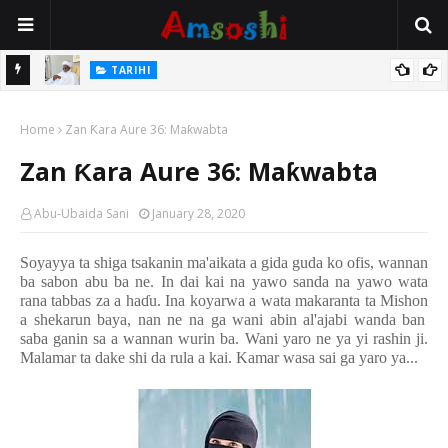
TARIHI
Sarkin Gummi Na Sha Biyar: Sarkin Mafaran Gummi Justice Lawal
TARIHI
Hassan
Danmadamin Sakkwato, Alhaji, Barista Hwanarabul Usman
Home
Zan Ƙara Aure 36: Maƙwabta
Usman Kure Bungudu
Zan Ƙara Aure 36: Maƙwabta
Abu-Ubaida Sani
January 28, 2020
Soyayya ta shiga tsakanin ma'aikata a gida guda ko ofis
,
wannan
ba sabon abu ba ne
.
In dai kai na yawo sanda na yawo wata
rana tabbas za a ha
ɗ
u
.
Ina koyarwa a wata makaranta ta Misho
n
a shekarun baya
,
nan ne na ga wani abin al'ajabi wanda ban
saba ganin
sa a wannan wurin ba
.
Wani yaro ne ya yi rashin ji
.
Malamar ta dake shi da rula a kai
.
Kamar wasa sai ga yaro ya
...