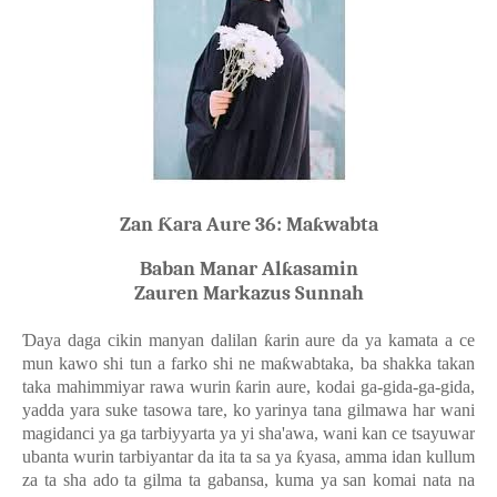
Zan Ƙara Aure 36: Maƙwabta
Baban Manar Alƙasamin
Zauren Markazus Sunnah
Ɗ
aya daga cikin manyan dalilan
ƙ
arin aure da ya kamata a ce
mun kawo shi tun a farko shi ne ma
ƙ
wabtaka, ba shakka takan
taka mahimmiyar rawa wurin
ƙ
arin aure, kodai ga-gida-ga-gida,
yadda yara suke tasowa tare, ko yarinya tana gilmawa har wani
magidanci ya ga tarbiyyarta ya yi sha'awa, wani kan ce tsayuwar
ubanta wurin tarbiyantar da ita ta sa ya
ƙ
yasa, amma idan kullum
za ta sha ado ta gilma ta gabansa, kuma ya san komai nata na