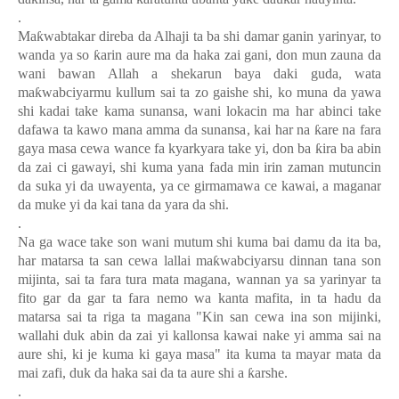
.
Ma
ƙ
wabtakar direba da Alhaji ta ba shi damar ganin yarinyar, to
wanda ya so
ƙ
arin aure ma da haka zai gani, don mun zauna da
wani bawan Allah a shekarun baya daki guda, wata
ma
ƙ
wabciyarmu kullum sai ta zo gaishe shi, ko muna da yawa
shi kadai take kama sunansa, wani lokacin ma har abinci take
dafawa ta kawo mana amma da sunansa, kai har na
ƙ
are na fara
gaya masa cewa wance fa kyarkyara take yi, don ba
ƙ
ira ba abin
da zai ci gawayi, shi kuma yana fada min irin zaman mutuncin
da suka yi da uwayenta, ya ce girmamawa ce kawai, a maganar
da muke yi da kai tana da yara da shi.
.
Na ga wace take son wani mutum shi kuma bai damu da ita ba,
har matarsa ta san cewa lallai ma
ƙ
wabciyarsu dinnan tana son
mijinta, sai ta fara tura mata magana, wannan ya sa yarinyar ta
fito gar da gar ta fara nemo wa kanta mafita, in ta hadu da
matarsa sai ta riga ta magana "Kin san cewa ina son mijinki,
wallahi duk abin da zai yi kallonsa kawai nake yi amma sai na
aure shi, ki je kuma ki gaya masa" ita kuma ta mayar mata da
mai zafi, duk da haka sai da ta aure shi a
ƙ
arshe.
.