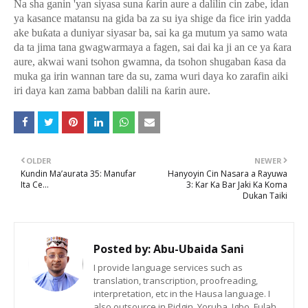
Na sha ganin 'yan siyasa suna
ƙ
arin aure a dalilin cin zabe, idan
ya kasance matansu na gida ba za su iya shige da fice irin yadda
ake bu
ƙ
ata a duniyar siyasar ba, sai ka ga mutum ya samo wata
da ta jima tana gwagwarmaya a fagen, sai dai ka ji an ce ya
ƙ
ara
aure, akwai wani tsohon gwamna, da tsohon shugaban
ƙ
asa da
muka ga irin wannan tare da su, zama wuri daya ko zarafin aiki
iri daya kan zama babban dalili na
ƙ
arin aure.
OLDER
NEWER
Kundin Ma’aurata 35: Manufar
Hanyoyin Cin Nasara a Rayuwa
Ita Ce...
3: Kar Ka Bar Jaki Ka Koma
Dukan Taiki
Posted by:
Abu-Ubaida Sani
I provide language services such as
translation, transcription, proofreading,
interpretation, etc in the Hausa language. I
also outsource in Pidgin, Yoruba, Igbo, Fulah,