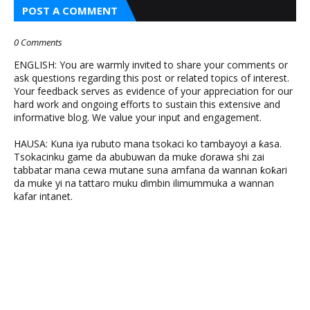
POST A COMMENT
0 Comments
ENGLISH: You are warmly invited to share your comments or
ask questions regarding this post or related topics of interest.
Your feedback serves as evidence of your appreciation for our
hard work and ongoing efforts to sustain this extensive and
informative blog. We value your input and engagement.
HAUSA: Kuna iya rubuto mana tsokaci ko tambayoyi a ƙasa.
Tsokacinku game da abubuwan da muke ɗorawa shi zai
tabbatar mana cewa mutane suna amfana da wannan ƙoƙari
da muke yi na tattaro muku ɗimbin ilimummuka a wannan
kafar intanet.