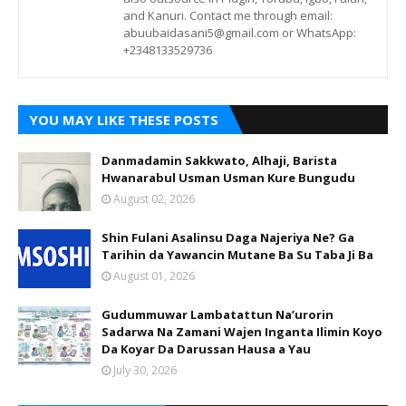
and Kanuri. Contact me through email:
abuubaidasani5@gmail.com or WhatsApp:
+2348133529736
YOU MAY LIKE THESE POSTS
Danmadamin Sakkwato, Alhaji, Barista
Hwanarabul Usman Usman Kure Bungudu
August 02, 2026
Shin Fulani Asalinsu Daga Najeriya Ne? Ga
Tarihin da Yawancin Mutane Ba Su Taba Ji Ba
August 01, 2026
Gudummuwar Lambatattun Na’urorin
Sadarwa Na Zamani Wajen Inganta Ilimin Koyo
Da Koyar Da Darussan Hausa a Yau
July 30, 2026