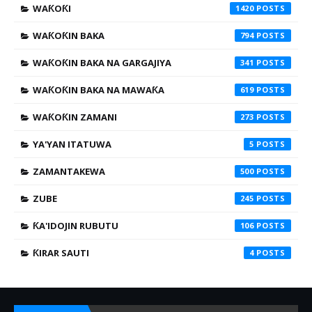
WAƘOƘI
1420
WAƘOƘIN BAKA
794
WAƘOƘIN BAKA NA GARGAJIYA
341
WAƘOƘIN BAKA NA MAWAƘA
619
WAƘOƘIN ZAMANI
273
YA'YAN ITATUWA
5
ZAMANTAKEWA
500
ZUBE
245
ƘA'IDOJIN RUBUTU
106
ƘIRAR SAUTI
4