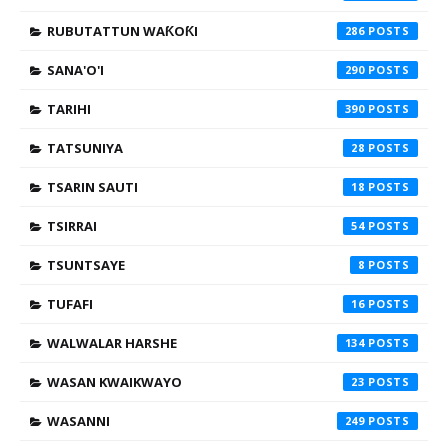
RUBUTATTUN WAƘOƘI
286
SANA'O'I
290
TARIHI
390
TATSUNIYA
28
TSARIN SAUTI
18
TSIRRAI
54
TSUNTSAYE
8
TUFAFI
16
WALWALAR HARSHE
134
WASAN KWAIKWAYO
23
WASANNI
249