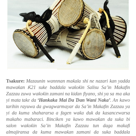
Tsakure:
Mazaunin wannnan ma
ƙ
ala shi ne nazari kan yadda
mawa
ƙ
an
Ƙ
21 suke baddala wa
ƙ
o
ƙ
in Salisu Sa’in Makafin
Zazzau zuwa wa
ƙ
o
ƙ
in zamani na ki
ɗ
an fiyano, shi ya sa ma aka
yi mata take da
‘Hankaka Mai Da
Ɗ
an Wani Naka’
. An kawo
tarihin rayuwa da gwagwarmayar da Sa’in Makafin Zazzau ya
yi da kuma shahararsa a fagen wa
ƙ
a duk da kasancewarsa
makaho mabaraci. Binciken ya kawo mawa
ƙ
an da suka bi
salon wa
ƙ
o
ƙ
in Sa’in Makafin Zazzau tun daga makafi
almajiransa da kuma mawa
ƙ
an zamani da suka baddala