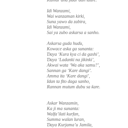
Idi Wanzami,
Wai wanzaman kirki,
Suna yawo da zabira,
Idi Wanzami,
Sai ya zubo askarsa a sanho.
Askarsa guda hu
ɗ
u,
Kowace aska ga sunanta:
Ɗ
aya ‘Kura kya ci da gashi’,
Ɗ
aya ‘Ladanki na jikinki’,
Akwai wata ‘Wa aka samu?’,
Sannan ga ‘
К
are dangi’.
Amma ita ‘
К
are dangi’,
Idan ta fito daga sanho,
Rannan mutum dubu sa
ƙ
are.
Askar Wanzamin,
Ka ji ma sunanta:
Walfa’ilati kurfan,
Summa walan luran,
Ɗ
aya Kurjama’u Jamila,