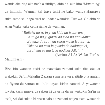
wanda aka riga aka na
ɗ
a a sitidiyo, abin da
ake kira ‘
Mamming
’
da Ingilishi. Wannan kai tsaye tasiri ne ba
ƙ
o wanda Hausawa
suka samo shi daga tsari na
na
ɗ
ar wa
ƙ
o
ƙ
in Turawa. Ga abin da
Alan Wa
ƙ
a yake cewa game da wannan:
“Baituka na zo in yi da ki
ɗ
a na Nasaranci,
Kun ga na yi gurmi da ki
ɗ
a na Yahudanci,
Baituka da sauti da salon masu Hausanci,
Yakana na taso in gwada da badangalci,
Ibrahimu za mu taya godiyar Allah. ”
(Aminu ALA: Wa
ƙ
ar Farfesa
Malumfashi).
Bisa irin wannan tasiri ne mawa
ƙ
an zamani suka ri
ƙ
a
ɗ
aukar
wa
ƙ
o
ƙ
in Sa’in Makafin Zazzau suna rerawa a sitidiyo ta amfani
da fiyano da sauran nau’o’in kayan ki
ɗ
an zamani. A yawancin
lokuta, karin murya da sa
ƙ
on iri
ɗ
aya ne da na wa
ƙ
o
ƙ
in Sa’in na
asali, sai dai sukan bi wasu salo na zamani wajen tsara wa
ƙ
ar da