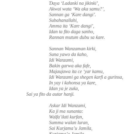
Ɗ
aya ‘Ladanki na jikinki’,
Akwai wata ‘Wa aka samu?’,
Sannan ga ‘
К
are dangi’.
Subahanallahi,
Amma ita ‘
К
are dangi’,
Idan ta fito daga sanho,
Rannan mutum dubu sa
ƙ
are.
Sannan Wanzaman kirki,
Suna yawo da
ƙ
aho,
Idi Wanzami,
Bakin garwa aka fafe,
Majaujawa ita ce ‘yar kamu,
Idi Wanzami ga shegen
ƙ
arfi a gurinsa,
In yay i
ƙ
ahonsa ya
ƙ
are,
Idan ya je zu
ƙ
a,
Sai ya fito da autar hanji.
Askar Idi Wanzami,
Ka ji ma sunanta:
Walfa’ilati kurfan,
Summa walan luran,
Sai
Kurjama’u Jamila,
Kurjama’u Jamila