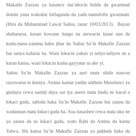
Makafin Zazzau ya kasance ma’abocin hul
ɗ
a da gwamnati
domin yana wa
ƙ
o
ƙ
in farfaganda da ya
ɗ
a manufofin gwamnati.
(Hira da Muhammad Lawal Salisu, ranar 10/03/2013).
Bayan
shahararsa, kusan kowane lungu na arewacin
ƙ
asar nan da
kudu-maso-yamma babu jihar da Salisu Sa’in Makafin Zazzau
bai sanya
ƙ
afarsa ba. Wani lokacin yakan yi tafiye-tafiyen ne a
karan kansa, wani lokacin kuma gayyatar sa ake yi.
Salisu Sa’in Makafin Zazzau ya auri mata shida tsawon
rayuwarsa ta duniya. Amma kamar yadda addinin Musulunci ya
gindaya cewa namiji
ɗ
aya zai iya auren mata hu
ɗ
u ne kacal a
lokaci guda, saboda haka Sa’in Makafin Zazzau bai zauna da
wa
ɗ
annan mata lokaci guda ba. Ana hasashen cewa mata uku ne
ya zauna da su lokaci guda, wato Rabi da Amina da kuma
Yalwa. Shi kansa Sa’in Makafin Zazzau ya jaddada haka da