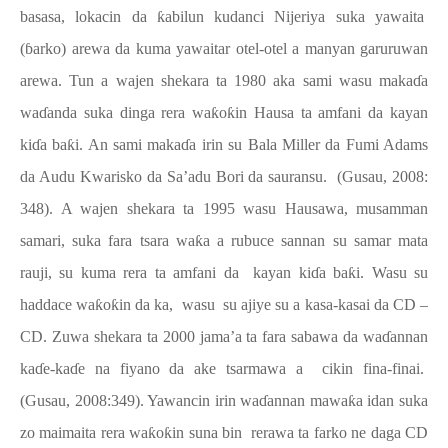
basasa, lokacin da
ƙ
abilun kudanci Nijeriya suka yawaita
(
ɓ
arko) arewa da kuma yawaitar otel-otel a manyan garuruwan
arewa. Tun a wajen shekara ta 1980 aka sami wasu maka
ɗ
a
wa
ɗ
anda suka dinga rera wa
ƙ
o
ƙ
in Hausa ta amfani da kayan
ki
ɗ
a ba
ƙ
i. An sami maka
ɗ
a irin su Bala Miller da Fumi Adams
da Audu Kwarisko da Sa’adu Bori da sauransu.
(Gusau, 2008:
348). A wajen shekara ta 1995 wasu Hausawa, musamman
samari, suka fara tsara wa
ƙ
a a rubuce sannan su samar mata
rauji, su kuma rera ta amfani da
kayan ki
ɗ
a ba
ƙ
i. Wasu su
haddace wa
ƙ
o
ƙ
in da ka,
wasu
su ajiye su a kasa-kasai da CD –
CD. Zuwa shekara ta 2000 jama’a ta fara sabawa da wa
ɗ
annan
ka
ɗ
e-ka
ɗ
e na fiyano da ake tsarmawa a
cikin fina-finai.
(Gusau, 2008:349). Yawancin irin wa
ɗ
annan mawa
ƙ
a idan suka
zo maimaita rera wa
ƙ
o
ƙ
in suna bin
rerawa ta farko ne daga CD