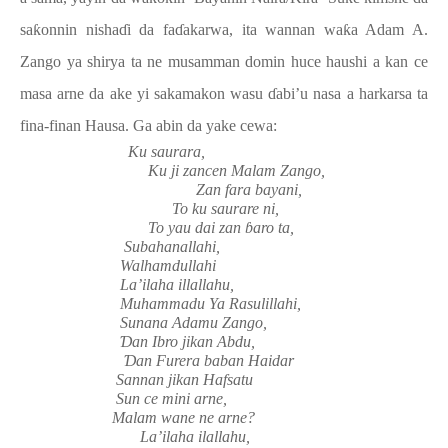
sa
ƙ
onnin nisha
ɗ
i da fa
ɗ
akarwa, ita wannan wa
ƙ
a Adam A.
Zango ya shirya ta ne musamman domin huce haushi a kan ce
masa arne da ake yi sakamakon wasu
ɗ
abi’u nasa a harkarsa ta
fina-finan Hausa. Ga abin da yake cewa:
Ku saurara,
Ku ji zancen Malam Zango,
Zan fara bayani,
To ku saurare ni,
To yau dai zan
ɓ
aro ta,
Subahanallahi,
Walhamdullahi
La’ilaha illallahu,
Muhammadu Ya Rasulillahi,
Sunana Adamu Zango,
Ɗ
an Ibro jikan Abdu,
Ɗ
an Furera baban Haidar
Sannan jikan Hafsatu
Sun ce mini arne,
Malam wane ne arne?
La’ilaha ilallahu,