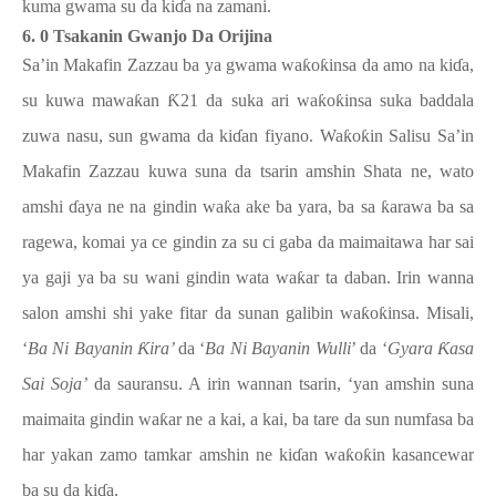
kuma gwama su da ki
ɗ
a na zamani.
6. 0 Tsakanin Gwanjo Da Orijina
Sa’in Makafin Zazzau ba ya gwama wa
ƙ
o
ƙ
insa da amo na ki
ɗ
a,
su kuwa mawa
ƙ
an
Ƙ
21 da suka ari wa
ƙ
o
ƙ
insa suka baddala
zuwa nasu, sun gwama da ki
ɗ
an fiyano. Wa
ƙ
o
ƙ
in Salisu Sa’in
Makafin Zazzau kuwa suna da tsarin amshin Shata ne, wato
amshi
ɗ
aya ne na gindin wa
ƙ
a ake ba yara, ba sa
ƙ
arawa ba sa
ragewa, komai ya ce gindin za su ci gaba da maimaitawa har sai
ya gaji ya ba su wani gindin wata wa
ƙ
ar ta daban. Irin wanna
salon amshi shi yake fitar da sunan galibin wa
ƙ
o
ƙ
insa. Misali,
‘
Ba Ni Bayanin
Ƙ
ira’
da ‘
Ba Ni Bayanin Wulli
’ da ‘
Gyara
Ƙ
asa
Sai Soja’
da sauransu. A irin wannan tsarin, ‘yan amshin suna
maimaita gindin wa
ƙ
ar ne a kai, a kai, ba tare da sun numfasa ba
har yakan zamo tamkar amshin ne ki
ɗ
an wa
ƙ
o
ƙ
in kasancewar
ba su da ki
ɗ
a.