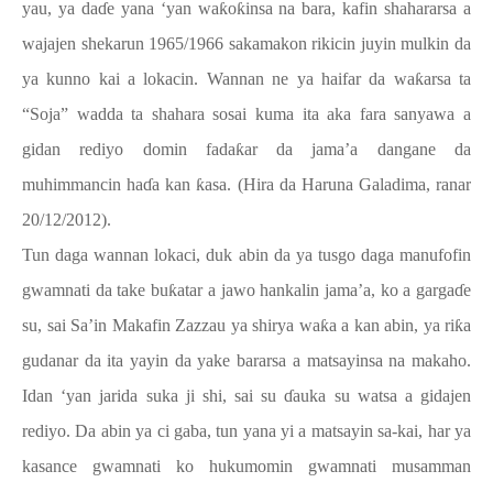
yau, ya da
ɗ
e yana ‘yan wa
ƙ
o
ƙ
insa na bara, kafin shahararsa a
wajajen shekarun 1965/1966 sakamakon rikicin juyin mulkin da
ya kunno kai a lokacin. Wannan ne ya haifar da wa
ƙ
arsa ta
“Soja” wadda ta shahara sosai kuma ita aka fara sanyawa a
gidan rediyo domin fada
ƙ
ar da jama’a dangane da
muhimmancin ha
ɗ
a kan
ƙ
asa. (Hira da Haruna Galadima, ranar
20/12/2012).
Tun daga wannan lokaci, duk abin da ya tusgo daga manufofin
gwamnati da take bu
ƙ
atar a jawo hankalin jama’a, ko a garga
ɗ
e
su, sai Sa’in Makafin Zazzau ya shirya wa
ƙ
a a kan abin, ya ri
ƙ
a
gudanar da ita yayin da yake bararsa a matsayinsa na makaho.
Idan ‘yan jarida suka ji shi, sai su
ɗ
auka su watsa a gidajen
rediyo. Da abin ya ci gaba, tun yana yi a matsayin sa-kai, har ya
kasance gwamnati ko hukumomin gwamnati musamman