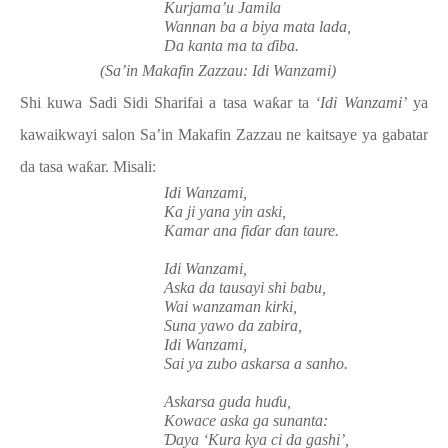
Kurjama’u Jamila
Wannan ba a biya mata lada,
Da kanta ma ta
ɗ
iba.
(Sa’in Makafin Zazzau: Idi Wanzami)
Shi kuwa Sadi Sidi Sharifai a tasa wa
ƙ
ar ta
‘Idi Wanzami’
ya
kawaikwayi salon Sa’in Makafin Zazzau ne kaitsaye ya gabatar
da tasa wa
ƙ
ar. Misali:
Idi Wanzami,
Ka ji yana yin aski,
Kamar ana fi
ɗ
ar
ɗ
an taure.
Idi Wanzami,
Aska da tausayi shi babu,
Wai wanzaman kirki,
Suna yawo da zabira,
Idi Wanzami,
Sai ya zubo askarsa a sanho.
Askarsa guda hu
ɗ
u,
Kowace aska ga sunanta:
Ɗ
aya ‘Kura kya ci da gashi’,