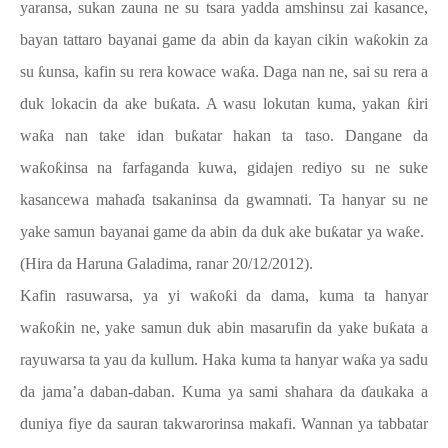
yaransa, sukan zauna ne su tsara yadda amshinsu zai kasance,
bayan tattaro bayanai game da abin da kayan cikin wa
ƙ
okin za
su
ƙ
unsa, kafin su rera kowace wa
ƙ
a. Daga nan ne, sai su rera a
duk lokacin da ake bu
ƙ
ata. A wasu lokutan kuma, yakan
ƙ
iri
wa
ƙ
a nan take idan bu
ƙ
atar hakan ta taso. Dangane da
wa
ƙ
o
ƙ
insa na farfaganda kuwa, gidajen rediyo su ne suke
kasancewa maha
ɗ
a tsakaninsa da gwamnati. Ta hanyar su ne
yake samun bayanai game da abin da duk ake bu
ƙ
atar ya wa
ƙ
e.
(Hira da Haruna Galadima, ranar 20/12/2012).
Kafin rasuwarsa, ya yi wa
ƙ
o
ƙ
i da dama, kuma ta hanyar
wa
ƙ
o
ƙ
in ne, yake samun duk abin masarufin da yake bu
ƙ
ata a
rayuwarsa ta yau da kullum. Haka kuma ta hanyar wa
ƙ
a ya sadu
da jama’a daban-daban. Kuma ya sami shahara da
ɗ
aukaka a
duniya fiye da sauran takwarorinsa makafi. Wannan ya tabbatar