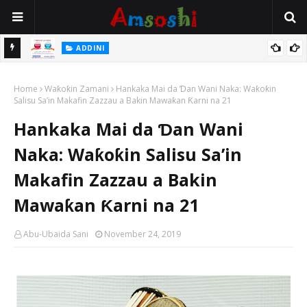
 Gudu
ADDINI
Na Yi Mafarki Ana Bikina, Kafin A Daura Aure Sai Na Farka
Home
Waƙoƙin Zamani
Hankaka Mai da Ɗan Wani Naka: Waƙoƙin
Salisu Sa’in Makafin Zazzau a Bakin Mawaƙan Ƙarni na 21
Hankaka Mai da Ɗan Wani
Naka: Waƙoƙin Salisu Sa’in
Makafin Zazzau a Bakin
Mawaƙan Ƙarni na 21
Abu-Ubaida Sani
November 24, 2019