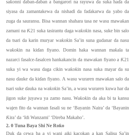
sa
ƙ
onni daban-daban a
ɓ
angarori na rayuwa da suka ha
ɗ
a da
siyasa da zamantakewa da nisha
ɗ
i da fa
ɗ
akarwa da yabo da
zuga da sauransu. Bisa wannan shahara tasa ne wasu mawa
ƙ
an
zamani na
Ƙ
21 suka tasirantu daga wa
ƙ
o
ƙ
in nasa, suke bin salo
da tsari da karin muryar wa
ƙ
o
ƙ
in Sa’in suna gudanar da nasu
wa
ƙ
o
ƙ
in na ki
ɗ
an fiyano. Domin haka wannan ma
ƙ
ala ta
nazarci fasalce-fasalcen hankakancin da mawa
ƙ
an fiyano a
Ƙ
21
suka yi wa wasu daga cikin wa
ƙ
o
ƙ
in nasa suka mayar da su
nasu
ɗ
auke da ki
ɗ
an fiyano. A wasu wuraren mawa
ƙ
an salo da
tsari suke
ɗ
auka na wa
ƙ
o
ƙ
in Sa’in, a wasu wuraren kuwa har da
jigon suke juyawa ya zamo nasu. Wa
ƙ
o
ƙ
in da aka bi ta kansu
wajen fito da wannan fasali su ne ‘Bayanin Naira’ da ‘Bayanin
Ƙ
ira’ da ‘Idi Wanzami’ ‘Direba Makaho’.
2. 0 Tuna Baya Shi Ne Ro
ƙ
o
Duk da cewa ba a yi wani aiki kacokan a kan Salisu Sa’in