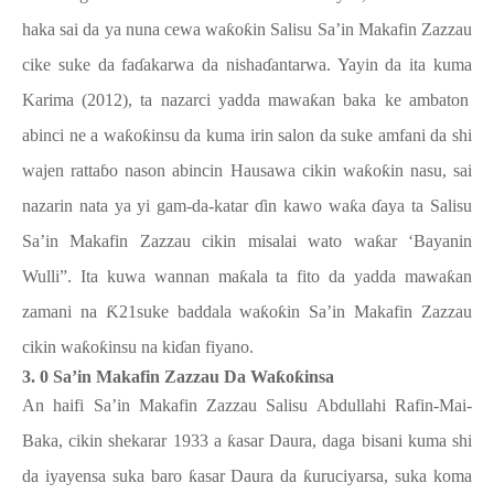
haka sai da ya nuna cewa wa
ƙ
o
ƙ
in Salisu Sa’in Makafin Zazzau
cike suke da fa
ɗ
akarwa da nisha
ɗ
antarwa. Yayin da ita kuma
Karima (2012), ta nazarci yadda mawa
ƙ
an baka ke ambaton
abinci ne a wa
ƙ
o
ƙ
insu da kuma irin salon da suke amfani da shi
wajen ratta
ɓ
o nason abincin Hausawa cikin wa
ƙ
o
ƙ
in nasu, sai
nazarin nata ya yi gam-da-katar
ɗ
in kawo wa
ƙ
a
ɗ
aya ta Salisu
Sa’in Makafin Zazzau cikin misalai wato wa
ƙ
ar ‘Bayanin
Wulli”. Ita kuwa wannan ma
ƙ
ala ta fito da yadda mawa
ƙ
an
zamani na
Ƙ
21suke baddala wa
ƙ
o
ƙ
in Sa’in Makafin Zazzau
cikin wa
ƙ
o
ƙ
insu na ki
ɗ
an fiyano.
3. 0 Sa’in Makafin Zazzau Da Wa
ƙ
o
ƙ
insa
An haifi Sa’in Makafin Zazzau Salisu Abdullahi Rafin-Mai-
Baka, cikin shekarar 1933 a
ƙ
asar Daura, daga bisani kuma shi
da iyayensa suka baro
ƙ
asar Daura da
ƙ
uruciyarsa, suka koma