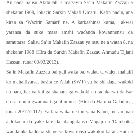
An na
ɗ
a Salisu Abdullahi a matsayin Sa’in Makafin Zazzau a
shekarar 1968, lokacin Sarkin Makafi Umaru. Kafin na
ɗ
in, ana
kiran sa ‘Wazirin Samari’ ne. A
ƙ
ar
ƙ
ashinsa kuma,
akwai
yaransa da suke masa amshi wa
ɗ
anda kowannensu da
sarautarsa. Salisu Sa’in Makafin Zazzau ya rasu ne a watan 8, na
shekarar 1988 (Hira da Sarkin Makafin Zazzau Ahmadu Tijjani
Hassan, ranar 03/03/2013).
Sa’in Makafin Zazzau bai gaji wa
ƙ
a ba, walau ta wajen mahaifi
ko mahaifiyarsa, basira ce Allah (SWT) ya ba shi daga wa
ƙ
oki
na bara, har ya kai ga shahara ga wa
ƙ
o
ƙ
i na fada
ƙ
arwa da isar
da sa
ƙ
onnin gwamnati ga al’umma. (Hira da Haruna Galadima,
ranar 20/12/2012). Ya fara wa
ƙ
a ne tun yana Kano, musamman
a lokacin da yake tare da ubangidansa Magaji na
Ɗ
ambatta,
wanda aka
ƙ
addara shi ne ya koya masa wa
ƙ
o
ƙ
in baran. Har ila