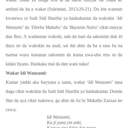
ƙ
amfani da ita a wa
ƙ
ar (Suleiman, 2013:20-21). Da irin wannan
ƙ
warewa ce Sadi Sidi Sharifai ya
hankakantar da wa
ƙ
o
ƙ
in
‘Idi
Wanzami’
da
‘Direba Makaho’
da
‘Bayanin Naira’
cikin muryar
ɗ
an Ibro. A wa
ɗ
annan wa
ƙ
o
ƙ
i, salo da tsari da sa
ƙ
onnin duk iri
ɗ
aya ne da wa
ƙ
o
ƙ
in na asali, sai dai abin da ba a rasa ba na
tsarma wasu
ƙ
ananan sa
ƙ
onnin da kuma uwa-uba rera su da
ki
ɗ
an fiyano. Hankaka mai da
ɗ
an wani naka!
Wa
ƙ
ar Idi Wanzami:
Kamar yadda aka bayyana a sama, wa
ƙ
ar ‘
Idi Wanzami’
tana
daga cikin wa
ƙ
o
ƙ
in da Sadi Sidi Sharifai ya hankakantar. Domin
fitar da aya cikin tsakuwa, ga abin da Sa’in Makafin Zazzau ke
cewa;
Idi Wanzami,
Ka ji yana yin aski,
Kamar ana fi
ɗ
ar
ɗ
an taure.