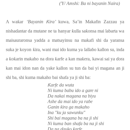
('Y/ Amshi: Ba ni bayanin Naira)
A wa
ƙ
ar
‘Bayanin
Ƙ
ira’
kuwa, Sa’in Makafin Zazzau ya
nisha
ɗ
antar da mutane ne ta hanyar
ƙ
ulla sa
ƙ
onsa mai labarta wa
maisauraronsa yadda a matsayinsu na makafi shi da yaransa
suka je koyon
ƙ
ira, wani mai ido kuma ya lalla
ɓ
o kallon su, inda
a
ƙ
o
ƙ
arin makaho na
ɗ
ora
ƙ
arfe a kan ma
ƙ
era, kawai sai ya
ɗ
ora
kan mai idon nan da yake kallon su tun da bai yi magana an ji
shi ba, shi kuma makaho bai shafa ya ji shi ba:
Ƙ
arfe da wuta
Ni kuma babu ido a gare ni
Da nakai magana na biyu
Ashe da mai ido ya ra
ɓ
e
Ganin
ƙ
ira ga makaho
Ina "ku ja sawunku"
Shi bai magana ba na ji shi
Ni kuma ban shafa ba na ji shi
Da na
ɗ
auko
ƙ
arfe