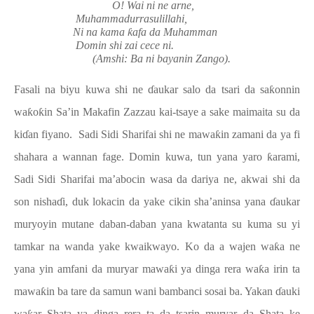
O! Wai ni ne arne,
Muhammadurrasulillahi,
Ni na kama
ƙ
afa da Muhamman
Domin shi zai cece ni.
(Amshi: Ba ni bayanin Zango).
Fasali na biyu kuwa shi ne
ɗ
aukar salo da tsari da sa
ƙ
onnin
wa
ƙ
o
ƙ
in Sa’in Makafin Zazzau kai-tsaye a sake maimaita su da
ki
ɗ
an fiyano.
Sadi Sidi Sharifai shi ne mawa
ƙ
in zamani da ya fi
shahara a wannan fage.
Domin kuwa, tun yana yaro
ƙ
arami,
Sadi Sidi Sharifai ma’abocin wasa da dariya ne, akwai shi da
son nisha
ɗ
i, duk lokacin da yake cikin sha’aninsa yana
ɗ
aukar
muryoyin mutane daban-daban yana kwatanta su kuma su yi
tamkar na wanda yake kwaikwayo. Ko da a wajen wa
ƙ
a ne
yana yin amfani da muryar mawa
ƙ
i ya dinga rera wa
ƙ
a irin ta
mawa
ƙ
in ba tare da samun wani bambanci sosai ba. Yakan
ɗ
auki
wa
ar Shata ya dinga rera ta da tsarin muryar da Shata ke