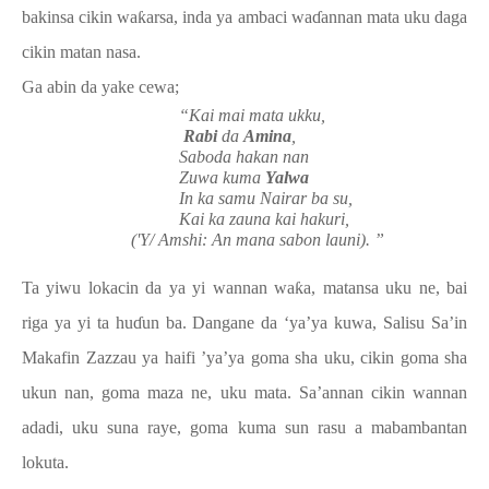
bakinsa cikin wa
ƙ
arsa, inda ya ambaci wa
ɗ
annan mata uku daga
cikin matan nasa.
Ga abin da yake cewa;
“Kai mai mata ukku,
Rabi
da
Amina
,
Saboda hakan nan
Zuwa kuma
Yalwa
In ka samu Nairar ba su,
Kai ka zauna kai hakuri,
('Y/ Amshi: An mana sabon launi). ”
Ta yiwu lokacin da ya yi wannan wa
ƙ
a, matansa uku ne, bai
riga ya yi ta hu
ɗ
un ba. Dangane da ‘ya’ya kuwa, Salisu Sa’in
Makafin Zazzau ya haifi ’ya’ya goma sha uku, cikin goma sha
ukun nan, goma maza ne, uku mata. Sa’annan cikin wannan
adadi, uku suna raye, goma kuma sun rasu a mabambantan
lokuta.