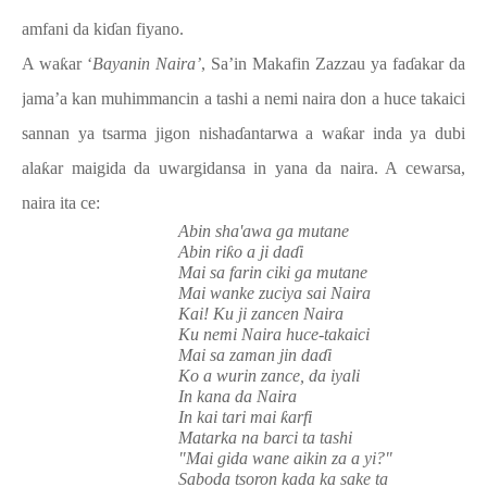
amfani da ki
ɗ
an fiyano.
A wa
ƙ
ar ‘
Bayanin Naira’
, Sa’in Makafin Zazzau ya fa
ɗ
akar da
jama’a kan muhimmancin a tashi a nemi naira don a huce takaici
sannan ya tsarma jigon nisha
ɗ
antarwa a wa
ƙ
ar inda ya dubi
ala
ƙ
ar maigida da uwargidansa in yana da naira. A cewarsa,
naira ita ce:
Abin sha'awa ga mutane
Abin ri
ƙ
o a ji da
ɗ
i
Mai sa farin ciki ga mutane
Mai wanke zuciya sai Naira
Kai! Ku ji zancen Naira
Ku nemi Naira huce-takaici
Mai sa zaman jin da
ɗ
i
Ko a wurin zance, da iyali
In kana da Naira
In kai tari mai
ƙ
arfi
Matarka na barci ta tashi
"Mai gida wane aikin za a yi?"
Saboda tsoron kada ka sake ta