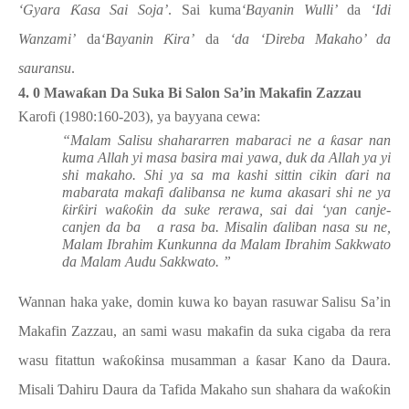
‘Gyara
Ƙ
asa Sai Soja’
. Sai kuma
‘Bayanin Wulli’
da
‘Idi
Wanzami’
da
‘Bayanin
Ƙ
ira’
da
‘da ‘Direba Makaho’ da
sauransu
.
4. 0 Mawa
ƙ
an Da Suka Bi Salon Sa’in Makafin Zazzau
Karofi (1980:160-203), ya bayyana cewa:
“Malam Salisu shahararren mabaraci ne a
ƙ
asar nan
kuma Allah yi masa basira mai yawa, duk da Allah ya yi
shi makaho. Shi ya sa ma kashi sittin cikin
ɗ
ari na
mabarata makafi
ɗ
alibansa ne kuma akasari shi ne ya
ƙ
ir
ƙ
iri wa
ƙ
o
ƙ
in da suke rerawa, sai dai ‘yan canje-
canjen da ba
a rasa ba. Misalin
ɗ
aliban nasa su ne,
Malam Ibrahim Kunkunna da Malam Ibrahim Sakkwato
da Malam Audu Sakkwato. ”
Wannan haka yake, domin kuwa ko bayan rasuwar Salisu Sa’in
Makafin Zazzau, an sami wasu makafin da suka cigaba da rera
wasu fitattun wa
ƙ
o
ƙ
insa musamman a
ƙ
asar Kano da Daura.
Misali
Ɗ
ahiru Daura da Tafida Makaho sun shahara da wa
ƙ
o
ƙ
in