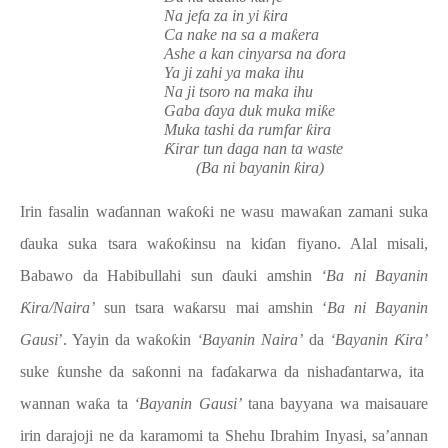
Na jefa za in yi
ƙ
ira
Ca nake na sa a ma
ƙ
era
Ashe a kan cinyarsa na
ɗ
ora
Ya ji zahi ya maka ihu
Na ji tsoro na maka ihu
Gaba
ɗ
aya duk muka mi
ƙ
e
Muka tashi da rumfar
ƙ
ira
Ƙ
irar tun daga nan ta waste
(Ba ni bayanin
ƙ
ira)
Irin fasalin wa
ɗ
annan wa
ƙ
o
ƙ
i ne wasu mawa
ƙ
an zamani suka
ɗ
auka suka tsara wa
ƙ
o
ƙ
insu na ki
ɗ
an fiyano. Alal misali,
Babawo da Habibullahi sun
ɗ
auki amshin
‘Ba ni Bayanin
Ƙ
ira/Naira’
sun tsara wa
ƙ
arsu mai amshin ‘
Ba ni Bayanin
Gausi
’. Yayin da wa
ƙ
o
ƙ
in
‘Bayanin Naira’
da
‘Bayanin
Ƙ
ira’
suke
ƙ
unshe da sa
ƙ
onni na fa
ɗ
akarwa da nisha
ɗ
antarwa, ita
wannan wa
ƙ
a ta
‘Bayanin Gausi’
tana bayyana wa maisauare
irin darajoji ne da karamomi ta Shehu Ibrahim Inyasi, sa’annan