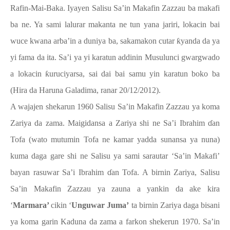
Rafin-Mai-Baka. Iyayen Salisu Sa’in Makafin Zazzau ba makafi
ba ne. Ya sami lalurar makanta ne tun yana jariri, lokacin bai
wuce kwana arba’in a duniya ba, sakamakon cutar
ƙ
yanda da ya
yi fama da ita. Sa’i ya yi karatun addinin Musulunci gwargwado
a lokacin
ƙ
uruciyarsa, sai dai bai samu yin karatun boko ba
(Hira da Haruna Galadima, ranar 20/12/2012).
A wajajen shekarun 1960 Salisu Sa’in Makafin Zazzau ya koma
Zariya da zama. Maigidansa a Zariya shi ne Sa’i Ibrahim
ɗ
an
Tofa (wato mutumin Tofa ne kamar yadda sunansa ya nuna)
kuma daga gare shi ne Salisu ya sami sarautar ‘Sa’in Makafi’
bayan rasuwar Sa’i Ibrahim
ɗ
an Tofa. A birnin Zariya, Salisu
Sa’in Makafin Zazzau ya zauna a yankin da ake kira
‘
Marmara’
cikin ‘
Unguwar Juma’
ta birnin Zariya daga bisani
ya koma garin Kaduna da zama a farkon shekerun 1970. Sa’in