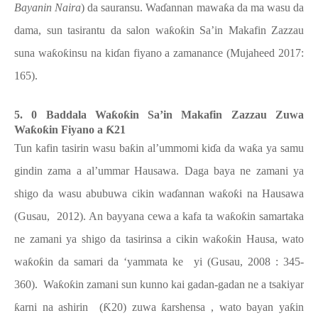
Bayanin Naira
) da sauransu. Wa
ɗ
annan mawa
ƙ
a da ma wasu da
dama, sun tasirantu da salon wa
ƙ
o
ƙ
in Sa’in Makafin Zazzau
suna wa
ƙ
o
ƙ
insu na ki
ɗ
an fiyano a zamanance (Mujaheed 2017:
165).
5. 0 Baddala Wa
ƙ
o
ƙ
in Sa’in Makafin Zazzau Zuwa
Wa
ƙ
o
ƙ
in Fiyano a
Ƙ
21
Tun kafin tasirin wasu ba
ƙ
in al’ummomi ki
ɗ
a da wa
ƙ
a ya samu
gindin zama a al’ummar Hausawa. Daga baya ne zamani ya
shigo da wasu abubuwa cikin wa
ɗ
annan wa
ƙ
o
ƙ
i na Hausawa
(Gusau,
2012). An bayyana cewa a kafa ta wa
ƙ
o
ƙ
in samartaka
ne zamani ya shigo da tasirinsa a cikin wa
ƙ
o
ƙ
in Hausa, wato
wa
ƙ
o
ƙ
in da samari da ‘yammata ke
yi (Gusau, 2008 : 345-
360).
Wa
ƙ
o
ƙ
in zamani sun kunno kai gadan-gadan ne a tsakiyar
ƙ
arni na ashirin
(
Ƙ
20) zuwa
ƙ
arshensa , wato bayan ya
ƙ
in