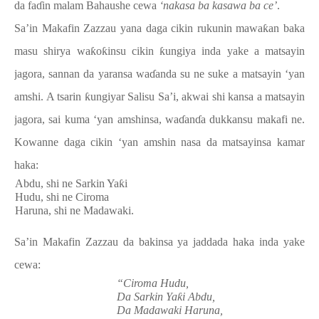
da
fa
ɗ
in
malam Bahaushe cewa
‘nakasa ba kasawa ba ce’
.
Sa’in Makafin Zazzau yana daga cikin rukunin mawa
ƙ
an baka
masu shirya wa
ƙ
o
ƙ
insu cikin
ƙ
ungiya inda yake a matsayin
jagora, sannan da yaransa wa
ɗ
anda su ne suke a matsayin ‘yan
amshi. A tsarin
ƙ
ungiyar Salisu Sa’i, akwai shi kansa a matsayin
jagora, sai kuma ‘yan amshinsa, wa
ɗ
an
ɗ
a dukkansu makafi ne.
Kowanne daga cikin ‘yan amshin nasa da matsayinsa kamar
haka:
-
Abdu, shi ne Sarkin Ya
ƙ
i
-
Hudu, shi ne Ciroma
-
Haruna, shi ne Madawaki.
Sa’in Makafin Zazzau da bakinsa ya jaddada haka inda yake
cewa:
“Ciroma Hudu,
Da Sarkin Ya
ƙ
i Abdu,
Da Madawaki Haruna,