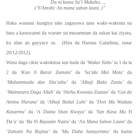
Da ni kuma Sa’i Makaho…,
(‘Y/Amshi: An mana sabon launi. )”
Haka wannan
ƙ
ungiya take zagayawa tana wa
ƙ
e-wa
ƙ
enta na
bara a kasuwanni da wurare na musamman da sukan kai ziyara,
ko idan an gayyace su.
(Hira da Haruna Galadima, ranar
20/12/2012).
Wasu daga cikin wa
ƙ
o
ƙ
insa sun ha
ɗ
a da
‘
Wa
ƙ
ar Yabo’
ta 1 da ta
2 da
‘Kun Ji Barar
Zamani’
da
‘Sa’idu Mai Mota’
da
‘Mahammadu
ɗ
an Shu’aibu’
da
‘Alhaji Ba
ƙ
o Zuntu’
da
‘Mainasara Daga Allah’
da
‘Shehu Kwasau Zazzau’
da
‘Gai da
Aminu Haruna’
da
‘Alhaji Baital Lahi’
da
‘Don Mu Wadata
Ƙ
asarmu’
da ‘A
Daina Shan
Ƙ
waya’
da
‘Yan
Ƙ
asa Mu Yi
Ɗ
a’a’
da
‘Ba Ni Bayanin Naira’
da ‘An
Mana Sabon Launi’
da
‘Zamani Na Rajista’
da
‘Mu Duba Sunayenmu’
da kuma