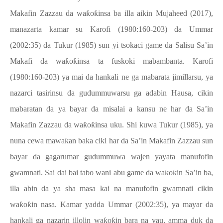
Makafin Zazzau da wa
ƙ
o
ƙ
insa ba illa aikin Mujaheed (2017),
manazarta kamar su Karofi (1980:160-203) da Ummar
(2002:35) da
Tukur (1985) sun yi tsokaci game da Salisu Sa’in
Makafi da wa
ƙ
o
ƙ
insa ta fuskoki mabambanta.
Karofi
(1980:160-203) ya mai da hankali ne ga mabarata jimillarsu, ya
nazarci tasirinsu da gudummuwarsu ga adabin Hausa, cikin
mabaratan da ya bayar da misalai a kansu ne har da Sa’in
Makafin Zazzau da wa
ƙ
o
ƙ
insa uku. Shi kuwa
Tukur (1985), ya
nuna cewa mawa
ƙ
an baka ciki har da Sa’in Makafin Zazzau sun
bayar da gagarumar gudummuwa wajen yayata manufofin
gwamnati. Sai dai bai ta
ɓ
o wani abu game da wa
ƙ
o
ƙ
in Sa’in ba,
illa abin da ya sha masa kai na manufofin gwamnati cikin
wa
ƙ
o
ƙ
in nasa. Kamar yadda
Ummar (2002:35), ya mayar da
hankali ga nazarin illolin wa
ƙ
o
ƙ
in bara na yau, amma duk da