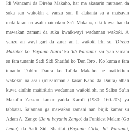
Idi Wanzami da Direba Makaho, har ma akasarin mutanen da
suka san wa
ƙ
o
ƙ
in a yanzu sun fi ala
ƙ
anta su a matsayin
ma
ƙ
ir
ƙ
iran na asali maimakon Sa’i Makaho, ciki kuwa har da
mawa
ƙ
an zamani da suka kwaikwayi wa
ɗ
annan wa
ƙ
o
ƙ
i.
A
yanzu an wayi gari
da zarar an ji wa
ƙ
o
ƙ
i irin su
‘Direba
Makaho’
ko
‘Bayanin Naira’
ko
‘Idi Wanzami’
sai ‘yan zamani
su fara tunanin Sadi Sidi Sharifai ko
Ɗ
an Ibro . Ko kuma a fara
tunanin
Ɗ
ahiru Daura ko Tafida Makaho ne ma
ƙ
ir
ƙ
iran
wa
ƙ
o
ƙ
in na asali (musamman a
ƙ
asar Kano da Daura) alhali
kuwa ainihin ma
ƙ
ir
ƙ
irin wa
ɗ
annan wa
ƙ
o
ƙ
i shi ne Salisu Sa’in
Makafin Zazzau kamar yadda Karofi (1980:
160-203
) ya
tabbatar. Sa’annan ga mawa
ƙ
an zamani nan birjik kamar su
Adam A. Zango (
Ba ni bayanin Zango
) da Funkiest Malam (
Ga
Lemu
) da Sadi Sidi Sharifai (
Bayanin Girki, Idi Wanzami,