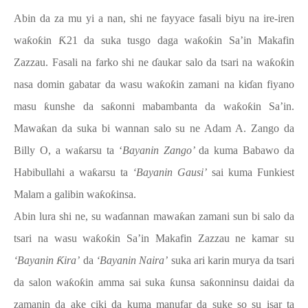
Abin da za mu yi a nan, shi ne fayyace fasali biyu na ire-iren
wa
ƙ
o
ƙ
in
Ƙ
21 da suka tusgo daga wa
ƙ
o
ƙ
in Sa’in Makafin
Zazzau. Fasali na farko shi ne
ɗ
aukar salo da tsari na wa
ƙ
o
ƙ
in
nasa domin gabatar da wasu wa
ƙ
o
ƙ
in zamani na ki
ɗ
an fiyano
masu
ƙ
unshe da sa
ƙ
onni mabambanta da wa
ƙ
o
ƙ
in Sa’in.
Mawa
ƙ
an da suka bi wannan salo su ne Adam A. Zango da
Billy O, a wa
ƙ
arsu ta ‘
Bayanin Zango’
da kuma Babawo da
Habibullahi a wa
ƙ
arsu ta
‘Bayanin Gausi’
sai kuma Funkiest
Malam a galibin wa
ƙ
o
ƙ
insa.
Abin lura shi ne, su wa
ɗ
annan mawa
ƙ
an zamani sun bi salo da
tsari na wasu wa
ƙ
o
ƙ
in Sa’in Makafin Zazzau ne kamar su
‘Bayanin
Ƙ
ira’
da
‘Bayanin Naira’
suka ari karin murya da tsari
da salon wa
ƙ
o
ƙ
in amma sai suka
ƙ
unsa sa
ƙ
onninsu daidai da
zamanin da ake ciki da kuma manufar da suke so su isar ta