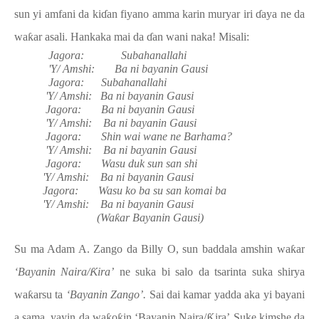
sun yi amfani da ki
ɗ
an fiyano amma karin muryar iri
ɗ
aya ne da
wa
ƙ
ar asali. Hankaka mai da
ɗ
an wani naka! Misali:
Jagora:
Subahanallahi
'Y/ Amshi:
Ba ni bayanin Gausi
Jagora:
Subahanallahi
'Y/ Amshi:
Ba ni bayanin Gausi
Jagora:
Ba ni bayanin Gausi
'Y/ Amshi:
Ba ni bayanin Gausi
Jagora:
Shin wai wane ne Barhama?
'Y/ Amshi:
Ba ni bayanin Gausi
Jagora:
Wasu duk sun san shi
'Y/ Amshi:
Ba ni bayanin Gausi
Jagora:
Wasu ko ba su san komai ba
'Y/ Amshi:
Ba ni bayanin Gausi
(Wa
ƙ
ar Bayanin Gausi)
Su ma Adam A. Zango da Billy O, sun baddala amshin wa
ƙ
ar
‘Bayanin Naira/
Ƙ
ira’
ne suka bi salo da tsarinta suka shirya
wa
ƙ
arsu ta
‘Bayanin Zango’.
Sai dai kamar yadda aka yi bayani
a sama, yayin da wa
ƙ
o
ƙ
in ‘Bayanin Naira/
Ƙ
ira’
Suke kimshe da