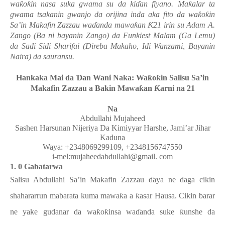
wa
ƙ
o
ƙ
in nasa suka gwama su da ki
ɗ
an fiyano. Ma
ƙ
alar ta
gwama tsakanin gwanjo da orijina inda aka fito da wa
ƙ
o
ƙ
in
Sa’in Makafin Zazzau wa
ɗ
anda mawa
ƙ
an
Ƙ
21 irin su Adam A.
Zango (Ba ni bayanin Zango) da Funkiest Malam (Ga Lemu)
da Sadi Sidi Sharifai (Direba Makaho, Idi Wanzami, Bayanin
Naira) da sauransu.
Hankaka Mai da
Ɗ
an Wani Naka: Wa
ƙ
o
ƙ
in Salisu Sa’in
Makafin Zazzau a Bakin Mawa
ƙ
an
Ƙ
arni na 21
Na
Abdullahi Mujaheed
Sashen Harsunan Nijeriya Da Kimiyyar Harshe, Jami’ar Jihar
Kaduna
Waya: +2348069299109, +2348156747550
i-mel:mujaheedabdullahi@gmail. com
1. 0 Gabatarwa
Salisu Abdullahi Sa’in Makafin Zazzau
ɗ
aya ne daga cikin
shahararrun mabarata kuma mawa
ƙ
a a
ƙ
asar Hausa.
Cikin barar
ne yake gudanar da wa
ƙ
o
ƙ
insa wa
ɗ
anda suke
ƙ
unshe da