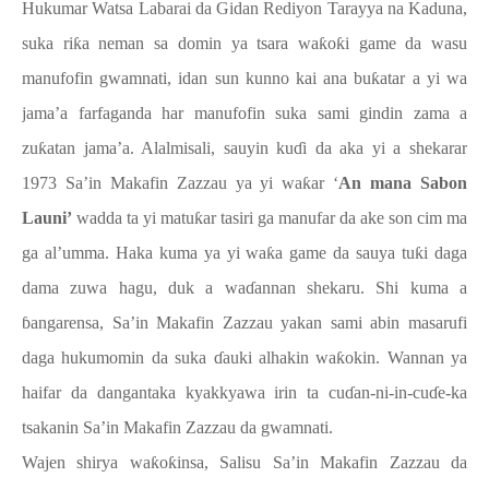
Hukumar Watsa Labarai da Gidan Rediyon Tarayya na Kaduna,
suka ri
ƙ
a neman sa domin ya tsara wa
ƙ
o
ƙ
i game da wasu
manufofin gwamnati, idan sun kunno kai ana bu
ƙ
atar a yi wa
jama’a farfaganda har manufofin suka sami gindin zama a
zu
ƙ
atan jama’a. Alalmisali, sauyin ku
ɗ
i da aka yi a shekarar
1973 Sa’in Makafin Zazzau ya yi wa
ƙ
ar ‘
An mana Sabon
Launi’
wadda ta yi matu
ƙ
ar tasiri ga manufar da ake son cim ma
ga al’umma. Haka kuma ya yi wa
ƙ
a game da sauya tu
ƙ
i daga
dama zuwa hagu, duk a wa
ɗ
annan shekaru. Shi kuma a
ɓ
angarensa, Sa’in Makafin Zazzau yakan sami abin masarufi
daga hukumomin da suka
ɗ
auki alhakin wa
ƙ
okin. Wannan ya
haifar da dangantaka kyakkyawa irin ta cu
ɗ
an-ni-in-cu
ɗ
e-ka
tsakanin Sa’in Makafin Zazzau da gwamnati.
Wajen shirya wa
ƙ
o
ƙ
insa, Salisu Sa’in Makafin Zazzau da