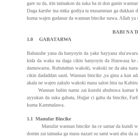
gare su da, irin taimakon da suka ba ni don ganin wann
Daga
ƙ
arshe ina mi
ƙ
a godiya ta musamman ga dukkan da
kuma wajen gudanar da wannan bincike nawa. Allah ya s
BABI NA
1.0
GABATARWA
Bahaushe yana da hanyoyin da yake bayyana sha'awarsa
ki
ɗ
a da wa
ƙ
a na daga cikin hanyoyin da Hauwasa ke 
damuwarsu.
Rubutattun wa
ƙ
o
ƙ
i, wa
ƙ
o
ƙ
i ne da aka tsar
cikin da
ɗ
a
ɗɗ
an sauti. Wannan bincike ,ya ginu a kan 
akala ne wajen za
ƙ
ulo wa
ƙ
o
ƙ
i masu salon hira na Kabiru
Wannan babin namu zai
ƙ
unshi abubuwa kamar h
ayyukan da suka gabata, Hujjar ci gaba da bincike, Farf
kuma Kammalawa.
1.1
Manufar Bincike
Manufar wannan bincike ita ce samar da kundi wan
domin zai taimaka ga masu nazari su sami wani abu da za