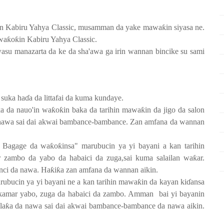
in Kabiru Yahya Classic, musamman da yake mawa
ƙ
in siyasa ne.
 wa
ƙ
o
ƙ
in Kabiru Yahya Classic.
asu manazarta da ke da sha'awa ga irin wannan bincike su sami
 suka ha
ɗ
a da littafai da kuma kundaye.
ƙ
a da nauo'in wa
ƙ
o
ƙ
in baka da tarihin mawa
ƙ
in da jigo da salon
nawa sai dai akwai bambance-bambance. Zan amfana da wannan
o Bagage da wa
ƙ
o
ƙ
insa" marubucin ya yi bayani a kan tarihin
r zambo da yabo da habaici da zuga,sai kuma salailan wa
ƙ
ar.
nci da nawa. Ha
ƙ
i
ƙ
a zan amfana da wannan aikin.
rubucin ya yi bayani ne a kan tarihin mawa
ƙ
in da kayan ki
ɗ
ansa
 kamar yabo, zuga da habaici da zambo. Amman
bai yi bayanin
la
ƙ
a da nawa sai dai akwai bambance-bambance da nawa aikin.