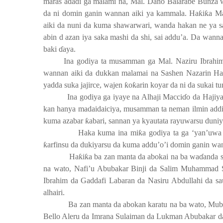
maras adadi ga malami na, Mal. Dano Balarabe Bunza wa
da ni domin ganin wannan aiki ya kammala. Ha
ƙ
i
ƙ
a M
aiki da nuni da kuma shawarwari, wanda hakan ne ya s
abin d azan iya saka mashi da shi, sai addu’a. Da wanna
baki
ɗ
aya.
Ina godiya ta musamman ga Mal. Naziru Ibrahi
wannan aiki da dukkan malamai na Sashen Nazarin Ha
yadda suka jajirce, wajen
ƙ
o
ƙ
arin koyar da ni da sukai t
Ina godiya ga iyaye na Alhaji Macci
ɗ
o da Hajiy
kan hanya madaidaiciya, musamman ta neman ilmin addini
kuma azabar
ƙ
abari, sannan ya kyautata rayuwarsu duniy
Haka kuma ina mi
ƙ
a godiya ta ga ‘yan’uwa
ƙ
arfinsu da dukiyarsu da kuma addu’o’i domin ganin w
Ha
ƙ
i
ƙ
a ba zan manta da abokai na ba wa
ɗ
anda 
na wato, Nafi’u Abubakar Binji da Salim Muhammad 
Ibrahim da Gaddafi Labaran da Nasiru Abdullahi da s
alhairi.
Ba zan manta da abokan karatu na ba wato, Mub
Bello Aleru da Imrana Sulaiman da Lukman Abubakar da