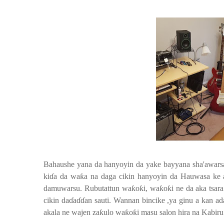
Bahaushe yana da hanyoyin da yake bayyana sha'awarsa
ki
ɗ
a da wa
ƙ
a na daga cikin hanyoyin da Hauwasa ke 
damuwarsu.
Rubutattun wa
ƙ
o
ƙ
i, wa
ƙ
o
ƙ
i ne da aka tsar
cikin da
ɗ
a
ɗɗ
an sauti. Wannan bincike ,ya ginu a kan 
akala ne wajen za
ƙ
ulo wa
ƙ
o
ƙ
i masu salon hira na Kabiru