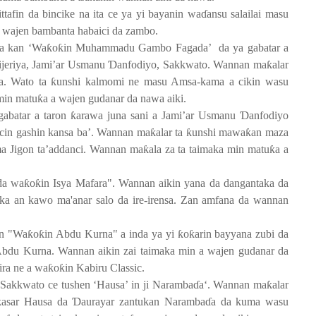
ttafin da bincike na ita ce ya yi bayanin wa
ɗ
ansu salailai masu
ri wajen bambanta habaici da zambo.
 a kan ‘Wa
ƙ
o
ƙ
in Muhammadu Gambo Fagada’
da ya gabatar a
ijeriya, Jami’ar Usmanu
Ɗ
anfodiyo, Sakkwato. Wannan ma
ƙ
alar
a. Wato ta
ƙ
unshi kalmomi ne masu Amsa-kama a cikin wasu
 min matu
ƙ
a a wajen gudanar da nawa aiki.
gabatar a taron
ƙ
arawa juna sani a Jami’ar Usmanu
Ɗ
anfodiyo
cin gashin kansa ba’. Wannan ma
ƙ
alar ta
ƙ
unshi mawa
ƙ
an maza
a Jigon ta’addanci. Wannan ma
ƙ
ala za ta taimaka min matu
ƙ
a a
da wa
ƙ
o
ƙ
in Isya Mafara". Wannan aikin yana da dangantaka da
ka an kawo ma'anar salo da ire-irensa. Zan amfana da wannan
en "Wa
ƙ
o
ƙ
in Abdu Kurna" a inda ya yi
ƙ
o
ƙ
arin bayyana zubi da
Abdu Kurna. Wannan aikin zai taimaka min a wajen gudanar da
ira ne a wa
ƙ
o
ƙ
in Kabiru Classic.
‘Sakkwato ce tushen ‘Hausa’ in ji Naramba
ɗ
a‘. Wannan ma
ƙ
alar
ƙ
asar Hausa da
Ɗ
aurayar zantukan Naramba
ɗ
a da kuma wasu