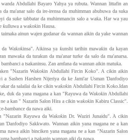
wanda Abdullahi Bayaro Yahya ya rubuta. Wannan littafin an
a da ma'anar salo da ire-irensa da muhimman abubuwa da suka
oyi da suke tabbatar da muhimmancin salo a wa
ƙ
a. Har wa yau
ke
ƙ
ulluwa a wa
ƙ
o
ƙ
in Hausa.
i taimaka ainun wajen gudanar da wannan aikin da yake wannan
o da Wa
ƙ
o
ƙ
insa". Aikinsa ya
ƙ
unshi tarihin mawa
ƙ
in da kayan
uran mawa
ƙ
a da turakun da ma'anar turke da salo da ma'anarsa.
 bambanci a tsakaninsu. Zan amfana da wannan aikin matu
ƙ
a.
taken "Nazarin Wa
ƙ
o
ƙ
in Abdullahi Fircin Koko". A cikin aikin
 yi a Sashen Harshen Nijeriya da ke Jami'ar Usman
Ɗ
anfodiyo
wa
ƙ
ar da salailai da ke cikin wa
ƙ
o
ƙ
in Abdullahi Fircin Koko.Idan
cike, duk da yana magana a kan "Rayuwa da Wa
ƙ
o
ƙ
in Abdullahi
ne a kan " Nazarin Salon Hira a cikin wa
ƙ
o
ƙ
in Kabiru Classic".
e-bambance da nawa aiki.
kan "Nazarin Rayuwa da Wa
ƙ
o
ƙ
in Dr. Waziri Junaidu". A cikin
man
Ɗ
anfodiyo Sakkwato. Wannan aikin yana magana ne a kan
mma nawa aikin binciken yana magana ne a kan "Nazarin Salon
kuma bambanci a tsakanin wannan aiki da nawa.