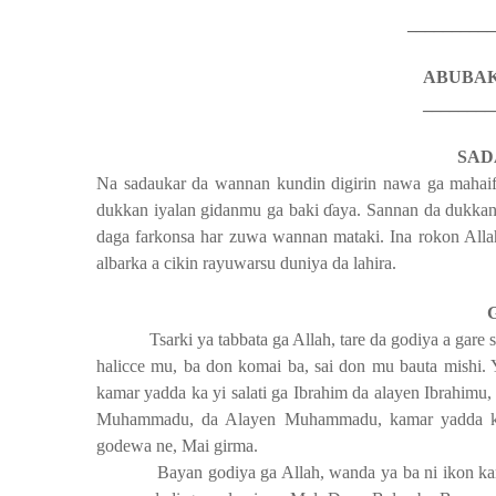
__________
ABUBA
________
SA
Na sadaukar da wannan kundin digirin nawa ga mahaif
dukkan iyalan gidanmu ga baki
ɗ
aya. Sannan da dukka
daga farkonsa har zuwa wannan mataki. Ina rokon Allah
albarka a cikin rayuwarsu duniya da lahira.
Tsarki ya tabbata ga Allah, tare da godiya a gare
halicce mu, ba don komai ba, sai don mu bauta mishi
kamar yadda ka yi salati ga Ibrahim da alayen Ibrahimu, 
Muhammadu, da Alayen Muhammadu, kamar yadda ka yi
godewa ne, Mai girma.
Bayan godiya ga Allah, wanda ya ba ni ikon 