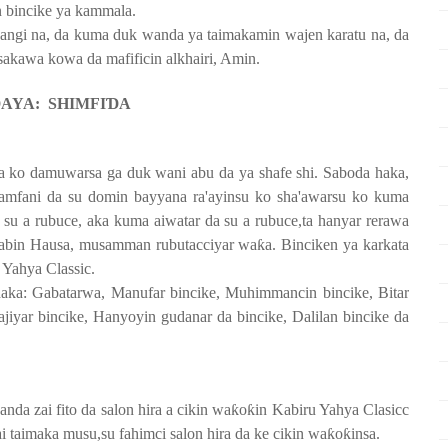
an bincike ya kammala.
ngi na, da kuma duk wanda ya taimakamin wajen karatu na, da
akawa kowa da mafificin alkhairi, Amin.
Ɗ
AYA:
SHIMFI
Ɗ
A
 ko damuwarsa ga duk wani abu da ya shafe shi. Saboda haka,
amfani da su domin bayyana ra'ayinsu ko sha'awarsu ko kuma
a su a rubuce, aka kuma aiwatar da su a rubuce,ta hanyar rerawa
adabin Hausa, musamman rubutacciyar wa
ƙ
a. Binciken ya karkata
 Yahya Classic.
aka: Gabatarwa, Manufar bincike, Muhimmancin bincike, Bitar
ajiyar bincike, Hanyoyin gudanar da bincike, Dalilan bincike da
da zai fito da salon hira a cikin wa
ƙ
o
ƙ
in Kabiru Yahya Clasicc
i taimaka musu,su fahimci salon hira da ke cikin wa
ƙ
o
ƙ
insa.