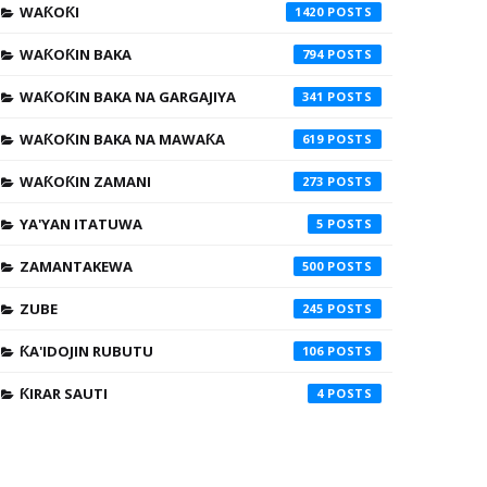
WAƘOƘI
1420
WAƘOƘIN BAKA
794
WAƘOƘIN BAKA NA GARGAJIYA
341
WAƘOƘIN BAKA NA MAWAƘA
619
WAƘOƘIN ZAMANI
273
YA'YAN ITATUWA
5
ZAMANTAKEWA
500
ZUBE
245
ƘA'IDOJIN RUBUTU
106
ƘIRAR SAUTI
4