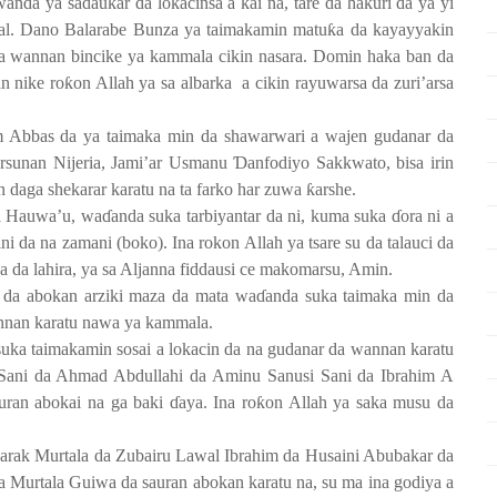
nda ya sadaukar da lokacinsa a kai na, tare da ha
ƙ
uri da ya yi
al. Dano Balarabe Bunza ya taimakamin matu
ƙ
a da kayayyakin
a wannan bincike ya kammala cikin nasara. Domin haka ban da
n nike ro
ƙ
on Allah ya sa albarka
a cikin rayuwarsa da zuri’arsa
m Abbas da ya taimaka min da shawarwari a wajen gudanar da
rsunan Nijeria, Jami’ar Usmanu
Ɗ
anfodiyo Sakkwato, bisa irin
un daga shekarar karatu na ta farko har zuwa
ƙ
arshe.
a Hauwa’u, wa
ɗ
anda suka tarbiyantar da ni, kuma suka
ɗ
ora ni a
 da na zamani (boko). Ina rokon Allah ya tsare su da talauci da
a da lahira, ya sa Aljanna fiddausi ce makomarsu, Amin.
 da abokan arziki maza da mata wa
ɗ
anda suka taimaka min da
annan karatu nawa ya kammala.
suka taimakamin sosai a lokacin da na gudanar da wannan karatu
Sani da Ahmad Abdullahi da Aminu Sanusi Sani da Ibrahim A
auran abokai na ga baki
ɗ
aya. Ina ro
ƙ
on Allah ya saka musu da
arak Murtala da Zubairu Lawal Ibrahim da Husaini Abubakar da
 Murtala Guiwa da sauran abokan karatu na, su ma ina godiya a