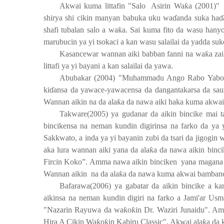
Akwai kuma littafin "Salo
Asirin Wa
ƙ
a (2001)"
shirya shi cikin manyan babuka uku wa
ɗ
anda suka ha
ɗ
shafi tubalan salo a wa
ƙ
a. Sai kuma fito da wasu hany
marubucin ya yi tsokaci a kan wasu salailai da yadda su
Kasancewar wannan aiki babban fanni na wa
ƙ
a za
littafi ya yi bayani a kan salailai da yawa.
Abubakar (2004) "Muhammadu Ango Rabo Yab
ki
ɗ
ansa da yawace-yawacensa da dangantakarsa da sa
Wannan aikin na da ala
ƙ
a da nawa aiki haka kuma akwai
Takware(2005) ya gudanar da aikin bincike mai 
bincikensa na neman kundin digirinsa na farko da ya
Sakkwato, a inda ya yi bayanin zubi da tsari da jigogin 
aka lura wannan aiki yana da ala
ƙ
a da nawa aikin bin
Fircin Koko”. Amma nawa aikin binciken
yana magana 
Wannan aikin
na da ala
ƙ
a da nawa kuma akwai bambanc
Bafarawa(2006) ya gabatar da aikin bincike a 
aikinsa na neman kundin digiri na farko a Jami'ar Us
"Nazarin Rayuwa da wa
ƙ
o
ƙ
in Dr. Waziri Junaidu". A
Hira A Cikin Wa
ƙ
o
ƙ
in Kabiru Classic". Akwai ala
ƙ
a da 