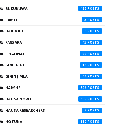
BUKUKUWA
127
CAMFI
3
DABBOBI
8
FASSARA
43
FINAFINAI
22
GINE-GINE
13
GININ JIMLA
46
HARSHE
396
HAUSA NOVEL
109
HAUSA RESEARCHERS
8
HOTUNA
310