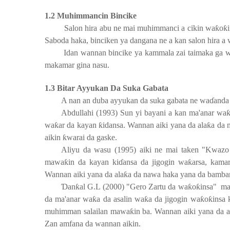
1.2 Muhimmancin Bincike
Salon hira abu ne mai muhimmanci a cikin wa
ƙ
o
ƙ
Saboda haka, binciken ya dangana ne a kan salon hira a
Idan wannan bincike ya kammala zai taimaka ga w
makamar gina nasu.
1.3 Bitar Ayyukan Da Suka Gabata
A nan an duba ayyukan da suka gabata ne wa
ɗ
anda
Abdullahi (1993) Sun yi bayani a kan ma'anar wa
wa
ƙ
ar da kayan
ƙ
idansa. Wannan aiki yana da ala
ƙ
a da 
aikin
ƙ
warai da gaske.
Aliyu da wasu (1995) aiki ne mai taken "Kwaz
mawa
ƙ
in da kayan ki
ɗ
ansa da jigogin wa
ƙ
arsa, kama
Wannan aiki yana da ala
ƙ
a da nawa haka yana da bamba
Ɗ
an
ƙ
al G.L (2000) "Gero Zartu da wa
ƙ
o
ƙ
insa"
ma
da ma'anar wa
ƙ
a da asalin wa
ƙ
a da jigogin wa
ƙ
o
ƙ
insa
muhimman salailan mawa
ƙ
in ba. Wannan aiki yana da a
Zan amfana da wannan aikin.