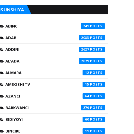
ƘUNSHIYA
ABINCI
241
ADABI
2083
ADDINI
2627
AL'ADA
2079
ALMARA
12
AMSOSHI TV
15
AZANCI
64
BARKWANCI
279
BIDIYOYI
60
BINCIKE
11