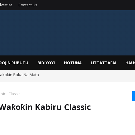
vertise
Contact Us
IDOJIN RUBUTU
BIDIYOYI
HOTUNA
LITTATTAFAI
HAU
yar: Sarkin Mafaran Gummi Justice Lawal Hassan
biru Classic
 Waƙoƙin Kabiru Classic