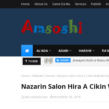
Home
About Us
Game Da Mu
Services
Publish
Ad
AL'ADA
ADABI
HARSHE
ƘA'
Sarkin Gummi Na Sha Bi
TICKER
TARIHI
Home
Waƙoƙin Zamani
Nazarin Salon Hira A Cikin Waƙoƙin Ka
Nazarin Salon Hira A Cikin
Abu-Ubaida Sani
November 06, 2018