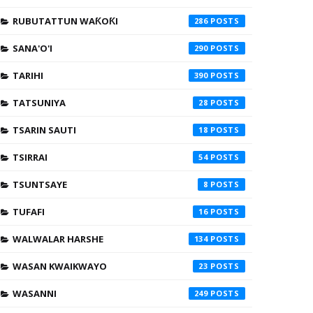
RUBUTATTUN WAƘOƘI
286
SANA'O'I
290
TARIHI
390
TATSUNIYA
28
TSARIN SAUTI
18
TSIRRAI
54
TSUNTSAYE
8
TUFAFI
16
WALWALAR HARSHE
134
WASAN KWAIKWAYO
23
WASANNI
249