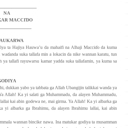
________________
NA
KAR MACCI
Ɗ
O
______________
DAUKARWA
iya ta Hajiya Hauwa’u da mahaifi na Alhaji Macci
ɗ
o da kuma
n wa
ɗ
anda suka tallafa min a lokacin da nike wannan karatu, tun
 ya tallafi rayuwarsu kamar yadda suka tallafamin, ya kuma sa
GODIYA
 shi, dukkan yabo ya tabbata ga Allah Ubangijin talikkai wanda ya
. Ya Allah! Ka yi salati ga Muhammadu, da alayen Muhammadu,
lallai kai abin godewa ne, mai girma. Ya Allah! Ka yi albarka ga
 albarka ga Ibrahimu, da alayen Ibrahimu lallai, kai abin
kammala wannan bincike nawa. Ina matukar godiya ta musamman