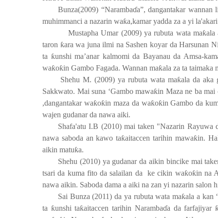
Bunza(2009) “Naramba
ɗ
a”, dangantakar wannan li
muhimmanci a nazarin wa
ƙ
a,kamar yadda za a yi la'aka
Mustapha Umar (2009) ya rubuta wata ma
ƙ
ala
taron
ƙ
ara wa juna ilmi na Sashen koyar da Harsunan N
ta
ƙ
unshi ma’anar kalmomi da Bayanau da Amsa-kam
wa
ƙ
o
ƙ
in Gambo Fagada. Wannan ma
ƙ
ala za ta taimaka
Shehu M. (2009) ya rubuta wata ma
ƙ
ala da aka 
Sakkwato. Mai suna ‘Gambo mawa
ƙ
in Maza ne ba mai 
,dangantakar wa
ƙ
o
ƙ
in maza da wa
ƙ
o
ƙ
in Gambo da kum
wajen gudanar da nawa aiki.
Shafa'atu I.B (2010) mai taken "Nazarin Rayuwa 
nawa saboda an kawo ta
ƙ
aitaccen tarihin mawa
ƙ
in. Ha
aikin matu
ƙ
a.
Shehu (2010) ya gudanar da aikin bincike mai tak
tsari da kuma fito da salailan da
ke cikin wa
ƙ
o
ƙ
in na 
nawa aikin. Saboda dama a aiki na zan yi nazarin salon h
Sai Bunza (2011) da ya rubuta wata ma
ƙ
ala a kan 
ta
ƙ
unshi ta
ƙ
aitaccen tarihin Naramba
ɗ
a da farfajiyar