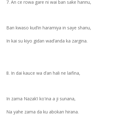
An ce rowa gare ni wai ban sake hannu,
Ban kwaso kud’in haramiya in saye shanu,
In kai su kiyo gidan wad’anda ka zargina.
In dai kauce wa d’an hali ne laifina,
In zama Nazak’i ko'ina a ji sunana,
Na yahe zama da ku abokan hirana.