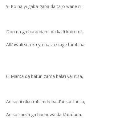
Ko na yi gaba-gaba da taro wane ni!
Don na ga barandami da kaifi kaico ni!
Alk’awali sun ka yo na zazzage tumbina.
Manta da batun zama bala’i yai nisa,
An sa ni cikin rutsin da ba d’aukar fansa,
An sa sark’a ga hannuwa da k’afafuna.