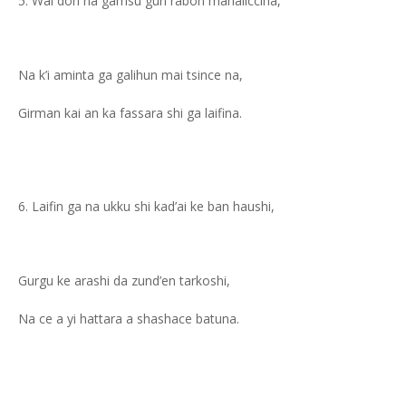
Wai don na gamsu gun rabon mahaliccina,
Na k’i aminta ga galihun mai tsince na,
Girman kai an ka fassara shi ga laifina.
Laifin ga na ukku shi kad’ai ke ban haushi,
Gurgu ke arashi da zund’en tarkoshi,
Na ce a yi hattara a shashace batuna.