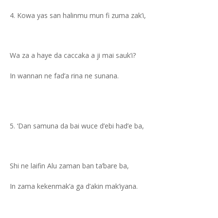
Kowa yas san halinmu mun fi zuma zak’i,
Wa za a haye da caccaka a ji mai sauk’i?
In wannan ne fad’a rina ne sunana.
‘Dan samuna da bai wuce d’ebi had’e ba,
Shi ne laifin Alu zaman ban ta’bare ba,
In zama kekenmak’a ga d’akin mak’iyana.