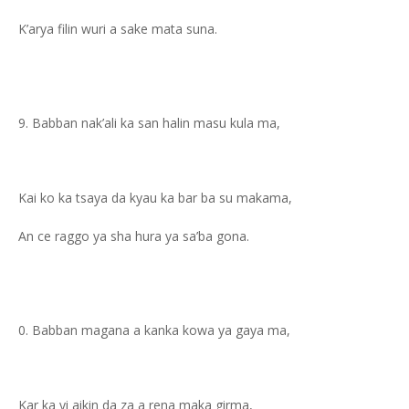
K’arya filin wuri a sake mata suna.
Babban nak’ali ka san halin masu kula ma,
Kai ko ka tsaya da kyau ka bar ba su makama,
An ce raggo ya sha hura ya sa’ba gona.
Babban magana a kanka kowa ya gaya ma,
Kar ka yi aikin da za a rena maka girma,