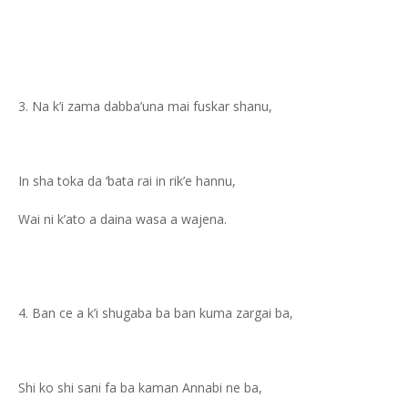
Na k’i zama dabba’una mai fuskar shanu,
In sha toka da ‘bata rai in rik’e hannu,
Wai ni k’ato a daina wasa a wajena.
Ban ce a k’i shugaba ba ban kuma zargai ba,
Shi ko shi sani fa ba kaman Annabi ne ba,