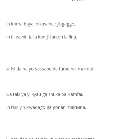
In koma baya in kasance jibgagge,
In bi wanin Jalla kun ji farkon laifina.
Ni da na yo sassabe da turbe nai maimai,
Ga taki ya yi kyau ga shuka ba k’amfai,
In tsiri yin k’wadago ga gonan mak’iyina.