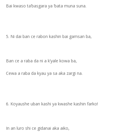
Bai kwaso ta’basgara ya ‘bata muna suna.
Ni dai ban ce rabon kashin bai gamsan ba,
Ban ce a raba da ni a k’yale kowa ba,
Cewa a raba da kyau ya sa aka zargi na.
Koyaushe uban kashi ya kwashe kashin farko!
In an luro shi ce gidanai aka aiko,