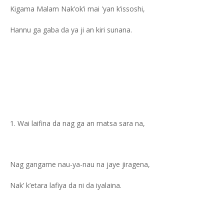
Kigama Malam Nak’ok’i mai 'yan k’issoshi,
Hannu ga gaba da ya ji an kiri sunana.
Wai laifina da nag ga an matsa sara na,
Nag gangame nau-ya-nau na jaye jiragena,
Nak’ k’etara lafiya da ni da iyalaina.