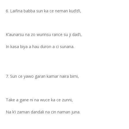
Laifina babba sun ka ce neman kud’d’i,
K’aunarsu na zo wurinsu rance su ji dad’i,
In kasa biya a hau duron a ci sunana.
Sun ce yawo garan kamar naira birni,
Take a gane ni na wuce ka ce zunni,
Na k’i zaman dandali na cin naman juna.