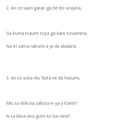
An ce sauri garan ga fid do ra'ayina,
Ga kuma tsaurin tsiya ga kare tunannina,
Na k’i zama rak’umi a ja da akalana.
An ce suna Alu fad’a ne da hasumi,
Mis sa doki ka zabura in ya ji k’aimi?
Ai ta kilisa ana gumi ko ba rana?