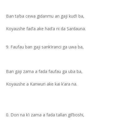
Ban ta’ba cewa gidanmu an gaji kud’i ba,
Koyaushe fad’a ake had’a ni da Sardauna.
Faufau ban gaji sank’iranci ga uwa ba,
Ban gaji zama a fada faufau ga uba ba,
Koyaushe a Kanwuri ake kai k’ara na.
Don na k’i zama a fada tallan gil’boshi,