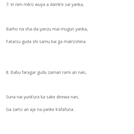
In nim mik’o wuya a damk’e sai yanka,
Barho na sha-da-yanzu mai mugun yanka,
Fatarsu guda shi samu kai ga mak’oshina.
Babu faragar gudu zaman rami an nan,
Suna nai yunk’ura ka sake direwa nan,
Ga zarto an aje na yanke k’afafuna.