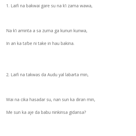
Laifi na bakwai gare su na k’i zama wawa,
Na k’i aminta a sa zuma ga kunun kunwa,
In an ka ta’be ni take in hau bakina.
Laifi na takwas da Audu yal labarta min,
Wai na cika hasadar su, nan sun ka diran min,
Me sun ka aje da babu ninkinsa gidansa?