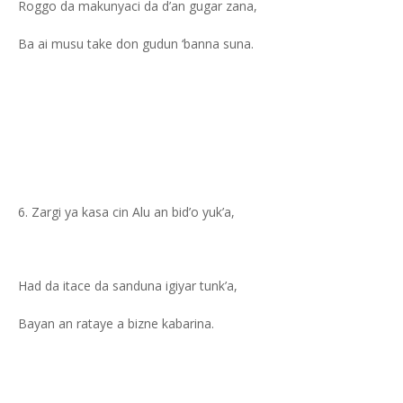
Roggo da makunyaci da d’an gugar zana,
Ba ai musu take don gudun ‘banna suna.
Zargi ya kasa cin Alu an bid’o yuk’a,
Had da itace da sanduna igiyar tunk’a,
Bayan an rataye a bizne kabarina.