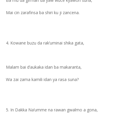
Ba mu da girman da yaw wuce kyawon suna,
Mai cin zarafinsa ba shiri ku ji zancena.
Kowane buzu da rak’uminai shika gata,
Malam bai d’aukaka idan ba makaranta,
Wa zai zama kamili idan ya rasa suna?
In Dakka Na’umme na rawan gwalmo a gona,