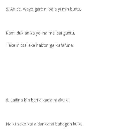
An ce, wayo gare ni ba a yi min burtu,
Rami duk an ka yo ina mai sai guntu,
Take in tsallake hak’on ga k’afafuna.
Laifina k’in bari a kad’a ni akulki,
Na k’i sako kai a dank’arai bahagon kulki,