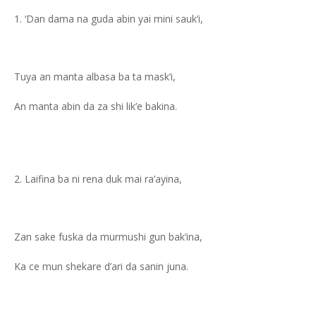
‘Dan dama na guda abin yai mini sauk’i,
Tuya an manta albasa ba ta mask’i,
An manta abin da za shi lik’e bakina.
Laifina ba ni rena duk mai ra’ayina,
Zan sake fuska da murmushi gun bak’ina,
Ka ce mun shekare d’ari da sanin juna.