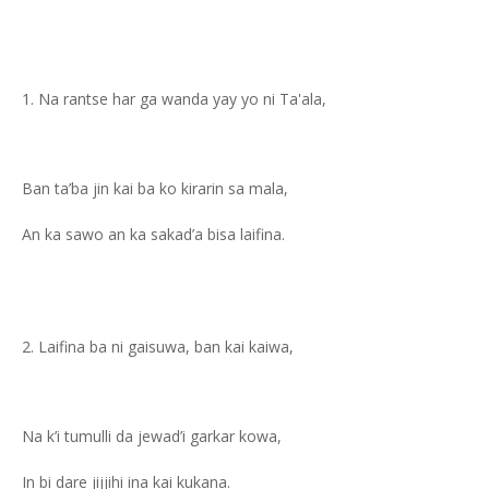
Na rantse har ga wanda yay yo ni Ta'ala,
Ban ta’ba jin kai ba ko kirarin sa mala,
An ka sawo an ka sakad’a bisa laifina.
Laifina ba ni gaisuwa, ban kai kaiwa,
Na k’i tumulli da jewad’i garkar kowa,
In bi dare jijjihi ina kai kukana.