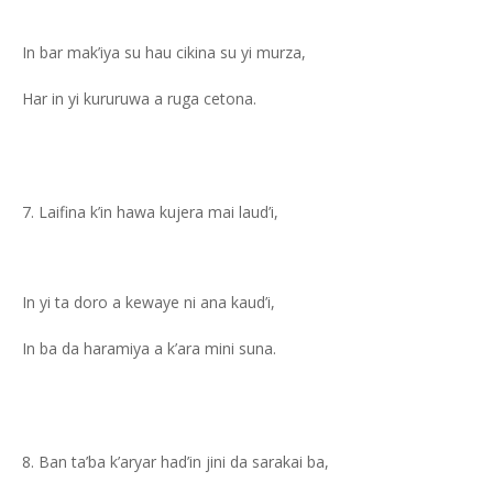
In bar mak’iya su hau cikina su yi murza,
Har in yi kururuwa a ruga cetona.
Laifina k’in hawa kujera mai laud’i,
In yi ta doro a kewaye ni ana kaud’i,
In ba da haramiya a k’ara mini suna.
Ban ta’ba k’aryar had’in jini da sarakai ba,