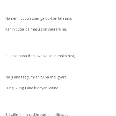
Na nemi dubun tsari ga dukkan lafazina,
Kar in cutar da masu son saurare na.
Taso haba d’an'uwa ka zo in maka hira,
Na ji ana tsegumi shiru ba mai gyara,
Lungu-lungu ana k’idayan laifina.
Laifin farko rashin zamana d’ibgagge,