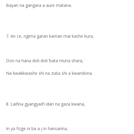
Bayan na gangara a aure matana.
An ce, rigima garan kaman mai kashe kura,
Don na hana doli-doli ‘bata muna shara,
Na kwakkwashe shi na zuba shi a kwandona.
Laifina gyangyad’i idan na gaza kwana,
In ya fizge ni ba a j in hansarina,