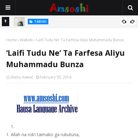
TARIHI
e Lawal
Danmadamin Sakkwato, Alhaji, Barista Hwanarabul Usman
Home
Usman Kure Bungudu
Waƙoƙi
‘Laifi Tudu Ne’ Ta Farfesa Aliyu Muhammadu Bunza
‘Laifi Tudu Ne’ Ta Farfesa Aliyu
Muhammadu Bunza
Shehu Awwal
February 05, 2018
Allah na rok’i taimako ga rubutuna,