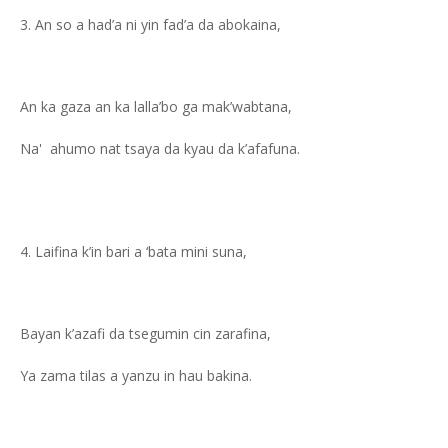
An so a had’a ni yin fad’a da abokaina,
An ka gaza an ka lalla’bo ga mak’wabtana,
Na' ahumo nat tsaya da kyau da k’afafuna.
Laifina k’in bari a ‘bata mini suna,
Bayan k’azafi da tsegumin cin zarafina,
Ya zama tilas a yanzu in hau bakina.