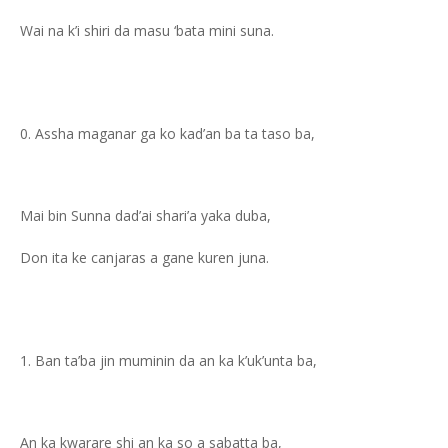
Wai na k’i shiri da masu ‘bata mini suna.
Assha maganar ga ko kad’an ba ta taso ba,
Mai bin Sunna dad’ai shari’a yaka duba,
Don ita ke canjaras a gane kuren juna.
Ban ta’ba jin muminin da an ka k’uk’unta ba,
An ka kwarare shi an ka so a sabatta ba,