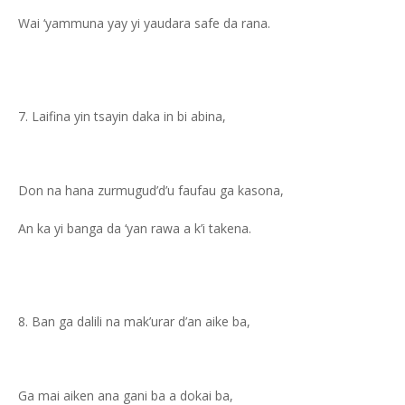
Wai ‘yammuna yay yi yaudara safe da rana.
Laifina yin tsayin daka in bi abina,
Don na hana zurmugud’d’u faufau ga kasona,
An ka yi banga da ‘yan rawa a k’i takena.
Ban ga dalili na mak’urar d’an aike ba,
Ga mai aiken ana gani ba a dokai ba,