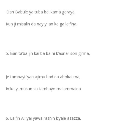
‘Dan Babule ya tuba bai kama garaya,
Kun ji misalin da nay yi an ka ga laifina.
Ban ta’ba jin kai ba ba ni k’aunar son girma,
Je tambayi 'yan ajimu had da abokai ma,
In ka yi musun su tambayo malammaina.
Laifin Ali yai yawa rashin k’yale azazza,