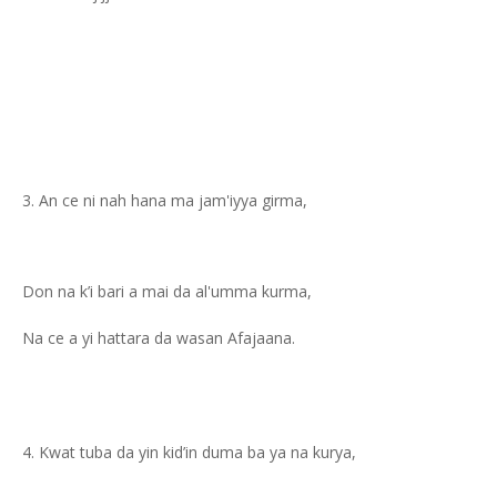
An ce ni nah hana ma jam'iyya girma,
Don na k’i bari a mai da al'umma kurma,
Na ce a yi hattara da wasan Afajaana.
Kwat tuba da yin kid’in duma ba ya na kurya,