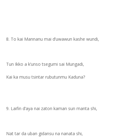
To kai Mannanu mai d’uwawun kashe wundi,
Tun Ikko a k’unso tsegumi sai Mungadi,
Kai ka musu tsintar rubutunmu Kaduna?
Laifin d’aya nai zaton kaman sun manta shi,
Nat tar da uban gidansu na nanata shi,