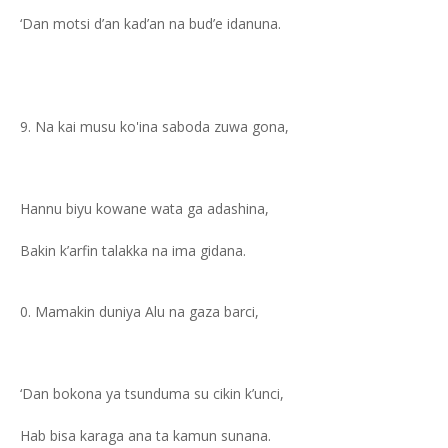
‘Dan motsi d’an kad’an na bud’e idanuna.
Na kai musu ko'ina saboda zuwa gona,
Hannu biyu kowane wata ga adashina,
Bakin k’arfin talakka na ima gidana.
Mamakin duniya Alu na gaza barci,
‘Dan bokona ya tsunduma su cikin k’unci,
Hab bisa karaga ana ta kamun sunana.