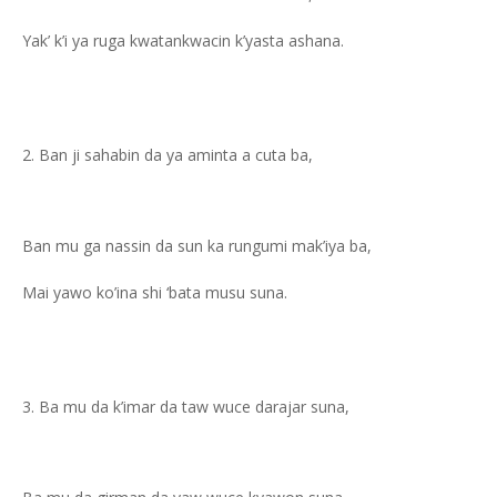
Yak’ k’i ya ruga kwatankwacin k’yasta ashana.
Ban ji sahabin da ya aminta a cuta ba,
Ban mu ga nassin da sun ka rungumi mak’iya ba,
Mai yawo ko’ina shi ‘bata musu suna.
Ba mu da k’imar da taw wuce darajar suna,