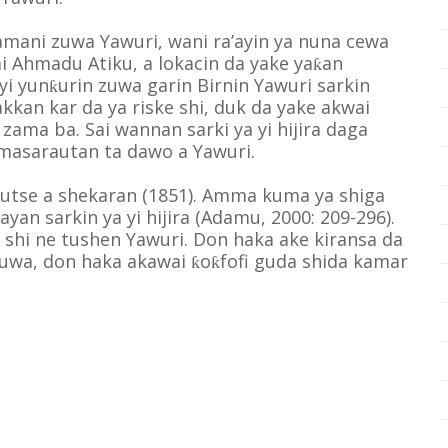
amani zuwa Yawuri, wani ra’ayin ya nuna cewa
i Ahmadu Atiku, a lokacin da yake ya
an
ƙ
yi yun
urin zuwa garin Birnin Yawuri sarkin
ƙ
akkan kar da ya riske shi, duk da yake akwai
ama ba. Sai wannan sarki ya yi hijira daga
 masarautan ta dawo a Yawuri.
se a shekaran (1851). Amma kuma ya shiga
ayan sarkin ya yi hijira (Adamu, 2000: 209-296).
shi ne tushen Yawuri. Don haka ake kiransa da
uwa, don haka akawai
o
fofi guda shida kamar
ƙ
ƙ