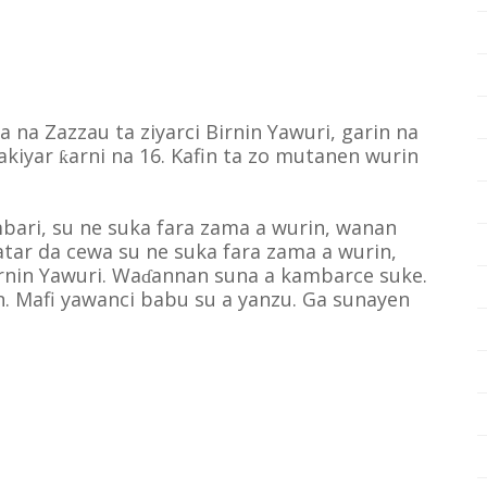
 na Zazzau ta ziyarci Birnin Yawuri, garin na
akiyar
arni na 16. Kafin ta zo mutanen wurin
ƙ
bari, su ne suka fara zama a wurin, wanan
tar da cewa su ne suka fara zama a wurin,
rnin Yawuri. Wa
annan suna a kambarce suke.
ɗ
n. Mafi yawanci babu su a yanzu. Ga sunayen