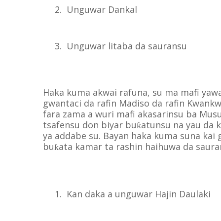
2.
Unguwar Dankal
3.
Unguwar litaba da sauransu
Haka kuma akwai rafuna, su ma mafi yawan
gwantaci da rafin Madiso da rafin Kwank
fara zama a wuri mafi akasarinsu ba Musu
tsafensu don biyar bu
atunsu na yau da k
ƙ
ya addabe su. Bayan haka kuma suna kai
bu
ata kamar ta rashin haihuwa da saura
ƙ
1.
Kan daka a unguwar Hajin Daulaki