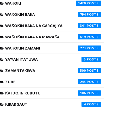
WAƘOƘI
1420
WAƘOƘIN BAKA
794
WAƘOƘIN BAKA NA GARGAJIYA
341
WAƘOƘIN BAKA NA MAWAƘA
619
WAƘOƘIN ZAMANI
273
YA'YAN ITATUWA
5
ZAMANTAKEWA
500
ZUBE
245
ƘA'IDOJIN RUBUTU
106
ƘIRAR SAUTI
4