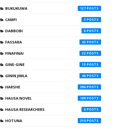
BUKUKUWA
127
CAMFI
3
DABBOBI
8
FASSARA
43
FINAFINAI
22
GINE-GINE
13
GININ JIMLA
46
HARSHE
396
HAUSA NOVEL
109
HAUSA RESEARCHERS
8
HOTUNA
310