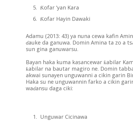
5.
ofar ‘yan Kara
Ƙ
6.
ofar Hayin Dawaki
Ƙ
Adamu (2013: 43) ya nuna cewa kafin Amina
auke da ganuwa. Domin Amina ta zo a ts
ɗ
sun gina ganuwarsu.
Bayan haka kuma kasancewar
abilar Kam
ƙ
abilar na bautar magiro ne. Domin tabba
ƙ
akwai sunayen unguwanni a cikin garin Bi
Haka su ne unguwannin farko a cikin gari
wa
ansu daga ciki:
ɗ
1.
Unguwar Cicinawa