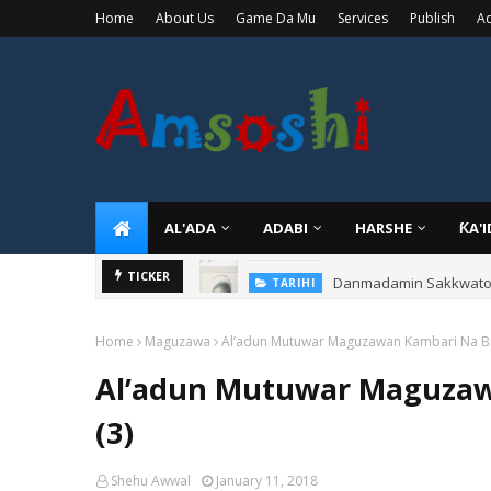
Home
About Us
Game Da Mu
Services
Publish
Ad
AL'ADA
ADABI
HARSHE
ƘA'
Danmadamin Sakkwato, 
TICKER
TARIHI
Home
Maguzawa
Al’adun Mutuwar Maguzawan Kambari Na Bir
Al’adun Mutuwar Maguzaw
(3)
Shehu Awwal
January 11, 2018