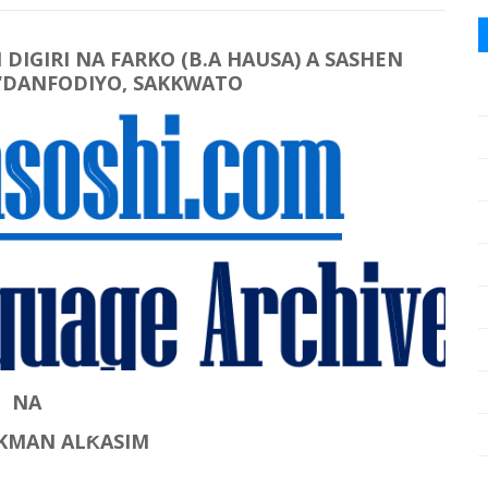
IGIRI NA FARKO (B.A HAUSA) A SASHEN
 ‘DANFODIYO, SAKKWATO
NA
KMAN ALƘASIM