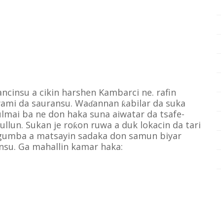
cinsu a cikin harshen Kambarci ne. rafin
wami da sauransu. Wa
annan
abilar da suka
ɗ
ƙ
lmai ba ne don haka suna aiwatar da tsafe-
ullun. Sukan je ro
on ruwa a duk lokacin da tari
ƙ
 gumba a matsayin sadaka don samun biyar
nsu. Ga mahallin kamar haka: