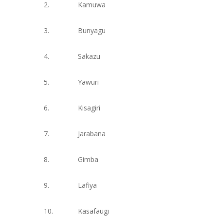
2.
Kamuwa
3.
Bunyagu
4.
Sakazu
5.
Yawuri
6.
Kisagiri
7.
Jarabana
8.
Gimba
9.
Lafiya
10.
Kasafaugi