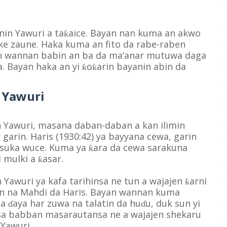
nin Yawuri a ta
aice. Bayan nan kuma an akwo
ƙ
ke zaune. Haka kuma an fito da rabe-raben
kin wannan babin an ba da ma’anar mutuwa daga
 Bayan haka an yi
o
arin bayanin abin da
ƙ
ƙ
n Yawuri
en Yawuri, masana daban-daban a kan ilimin
 garin. Haris (1930:42) ya bayyana cewa, garin
 suka wuce. Kuma ya
ara da cewa sarakuna
ƙ
i mulki a
asar.
ƙ
 Yawuri ya kafa tarihinsa ne tun a wajajen
arni
ƙ
irin na Mahdi da Haris. Bayan wannan kuma
na
aya har zuwa na talatin da hu
u, duk sun yi
ɗ
ɗ
rasa babban masarautansa ne a wajajen shekaru
 Yawuri.