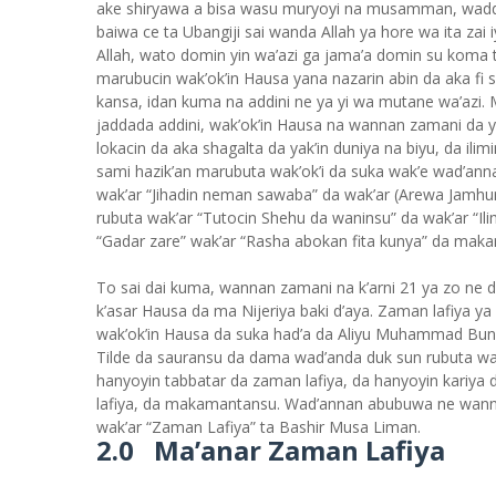
ake shiryawa a bisa wasu muryoyi na musamman, wadd
baiwa ce ta Ubangiji sai wanda Allah ya hore wa ita zai i
Allah, wato domin yin wa’azi ga jama’a domin su koma t
marubucin wak’ok’in Hausa yana nazarin abin da aka fi sha
kansa, idan kuma na addini ne ya yi wa mutane wa’azi. M
jaddada addini, wak’ok’in Hausa na wannan zamani da ya
lokacin da aka shagalta da yak’in duniya na biyu, da ili
sami hazik’an marubuta wak’ok’i da suka wak’e wad’an
wak’ar “Jihadin neman sawaba” da wak’ar (Arewa Jamhu
rubuta wak’ar “Tutocin Shehu da waninsu” da wak’ar “Ili
“Gadar zare” wak’ar “Rasha abokan fita kunya” da mak
To sai dai kuma, wannan zamani na k’arni 21 ya zo ne d
k’asar Hausa da ma Nijeriya baki d’aya. Zaman lafiya 
wak’ok’in Hausa da suka had’a da Aliyu Muhammad Bun
Tilde da sauransu da dama wad’anda duk sun rubuta wak’
hanyoyin tabbatar da zaman lafiya, da hanyoyin kariya da
lafiya, da makamantansu. Wad’annan abubuwa ne wanna
wak’ar “Zaman Lafiya” ta Bashir Musa Liman.
2.0 Ma’anar Zaman Lafiya