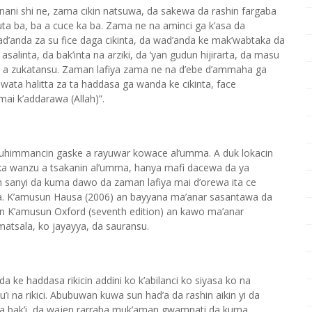
nani shi ne, zama cikin natsuwa, da sakewa da rashin fargaba
ta ba, ba a cuce ka ba. Zama ne na aminci ga k’asa da
wad’anda za su fice daga cikinta, da wad’anda ke mak’wabtaka da
asalinta, da bak’inta na arziki, da ‘yan gudun hijirarta, da masu
ta a zukatansu. Zaman lafiya zama ne na d’ebe d’ammaha ga
wata halitta za ta haddasa ga wanda ke cikinta, face
i k’addarawa (Allah)”.
 muhimmancin gaske a rayuwar kowace al’umma. A duk lokacin
 suka wanzu a tsakanin al’umma, hanya mafi dacewa da ya
n sanyi da kuma dawo da zaman lafiya mai d’orewa ita ce
a. K’amusun Hausa (2006) an bayyana ma’anar sasantawa da
in K’amusun Oxford (seventh edition) an kawo ma’anar
atsala, ko jayayya, da sauransu.
ke haddasa rikicin addini ko k’abilanci ko siyasa ko na
na rikici. Abubuwan kuwa sun had’a da rashin aikin yi da
 da bak’i, da wajen rarraba muk’aman gwamnati da kuma