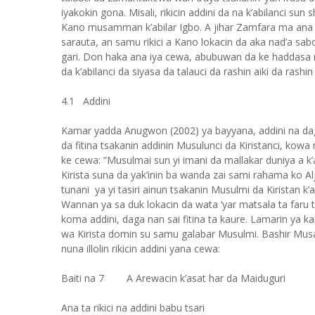
iyakokin gona. Misali, rikicin addini da na k’abilanci 
Kano musamman k’abilar Igbo. A jihar Zamfara ma ana 
sarauta, an samu rikici a Kano lokacin da aka nad’a sabo
gari. Don haka ana iya cewa, abubuwan da ke haddasa rik
da k’abilanci da siyasa da talauci da rashin aiki da rash
4.1 Addini
Kamar yadda Anugwon (2002) ya bayyana, addini na da
da fitina tsakanin addinin Musulunci da Kiristanci, kow
ke cewa: “Musulmai sun yi imani da mallakar duniya a k’
Kirista suna da yak’inin ba wanda zai sami rahama ko A
tunani ya yi tasiri ainun tsakanin Musulmi da Kiristan 
Wannan ya sa duk lokacin da wata ‘yar matsala ta faru t
koma addini, daga nan sai fitina ta kaure. Lamarin ya kai
wa Kirista domin su samu galabar Musulmi. Bashir Musa 
nuna illolin rikicin addini yana cewa:
Baiti na 7 A Arewacin k’asat har da Maiduguri
Ana ta rikici na addini babu tsari