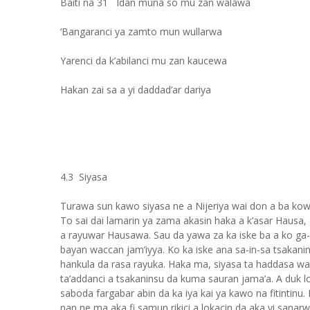
Baiti na 31 Idan muna so mu zan walawa
‘Bangaranci ya zamto mun wullarwa
Yarenci da k’abilanci mu zan kaucewa
Hakan zai sa a yi daddad’ar dariya
4.3 Siyasa
Turawa sun kawo siyasa ne a Nijeriya wai don a ba ko
To sai dai lamarin ya zama akasin haka a k’asar Hausa,
a rayuwar Hausawa. Sau da yawa za ka iske ba a ko g
bayan waccan jam’iyya. Ko ka iske ana sa-in-sa tsakanin
hankula da rasa rayuka. Haka ma, siyasa ta haddasa wan
ta’addanci a tsakaninsu da kuma sauran jama’a. A duk l
saboda fargabar abin da ka iya kai ya kawo na fitintinu
nan ne ma aka fi samun rikici a lokacin da aka yi san