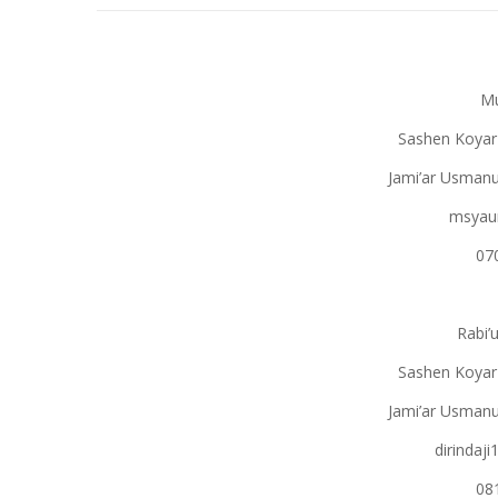
Mu
Sashen Koyar 
Jami’ar Usmanu
msyau
07
Rabi’
Sashen Koyar 
Jami’ar Usmanu
dirindaj
08