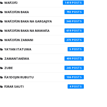
WAƘOƘI
1419
WAƘOƘIN BAKA
793
WAƘOƘIN BAKA NA GARGAJIYA
340
WAƘOƘIN BAKA NA MAWAƘA
619
WAƘOƘIN ZAMANI
273
YA'YAN ITATUWA
5
ZAMANTAKEWA
499
ZUBE
245
ƘA'IDOJIN RUBUTU
106
ƘIRAR SAUTI
4