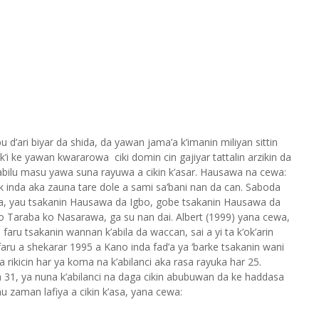
 d’ari biyar da shida, da yawan jama’a k’imanin miliyan sittin
k’i ke yawan kwararowa ciki domin cin gajiyar tattalin arzikin da
’abilu masu yawa suna rayuwa a cikin k’asar. Hausawa na cewa:
 inda aka zauna tare dole a sami sa’bani nan da can. Saboda
ausa, yau tsakanin Hausawa da Igbo, gobe tsakanin Hausawa da
 ko Taraba ko Nasarawa, ga su nan dai. Albert (1999) yana cewa,
faru tsakanin wannan k’abila da waccan, sai a yi ta k’ok’arin
a faru a shekarar 1995 a Kano inda fad’a ya ‘barke tsakanin wani
 rikicin har ya koma na k’abilanci aka rasa rayuka har 25.
a 31, ya nuna k’abilanci na daga cikin abubuwan da ke haddasa
u zaman lafiya a cikin k’asa, yana cewa: