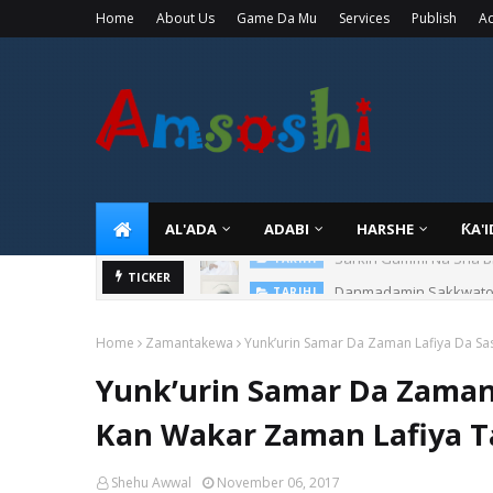
Home
About Us
Game Da Mu
Services
Publish
Ad
AL'ADA
ADABI
HARSHE
ƘA'
Danmadamin Sakkwato, 
TICKER
TARIHI
Home
Zamantakewa
Yunk’urin Samar Da Zaman Lafiya Da Sa
Yunk’urin Samar Da Zaman 
Kan Wakar Zaman Lafiya T
Shehu Awwal
November 06, 2017