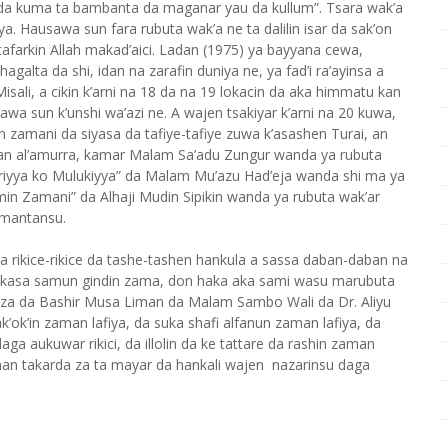
a kuma ta bambanta da maganar yau da kullum”. Tsara wak’a
ya. Hausawa sun fara rubuta wak’a ne ta dalilin isar da sak’on
afarkin Allah makad’aici. Ladan (1975) ya bayyana cewa,
galta da shi, idan na zarafin duniya ne, ya fad’i ra’ayinsa a
isali, a cikin k’arni na 18 da na 19 lokacin da aka himmatu kan
wa sun k’unshi wa’azi ne. A wajen tsakiyar k’arni na 20 kuwa,
min zamani da siyasa da tafiye-tafiye zuwa k’asashen Turai, an
nan al’amurra, kamar Malam Sa’adu Zungur wanda ya rubuta
riyya ko Mulukiyya” da Malam Mu’azu Had’eja wanda shi ma ya
min Zamani” da Alhaji Mudin Sipikin wanda ya rubuta wak’ar
amantansu.
a rikice-rikice da tashe-tashen hankula a sassa daban-daban na
ya kasa samun gindin zama, don haka aka sami wasu marubuta
za da Bashir Musa Liman da Malam Sambo Wali da Dr. Aliyu
ok’in zaman lafiya, da suka shafi alfanun zaman lafiya, da
ga aukuwar rikici, da illolin da ke tattare da rashin zaman
n takarda za ta mayar da hankali wajen nazarinsu daga