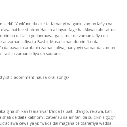
sarki”. Yunk’urin da ake ta famar yi na ganin zaman lafiya ya
d’aya bai bar sha’iran Hausa a bayan fage ba. Akwai rubutattun
 domin ba da tasu gudunmuwa ga samar da zaman lafiya da
k’ar zaman lafiya ta Bashir Musa Liman domin fito da
ad’a da bayanin amfanin zaman lafiya, hanyoyin samar da zaman
lin rashin zaman lafiya da sauransu.
tylistic-adornment-hausa-oral-songs/
gina shi kan tsararriyar k’a’ida ta baiti, d’ango, rerawa, kari
ka shafi daidaita kalmomi, za’bensu da amfani da su cikin sigogin
Gid’ad’awa cewa ya yi: “wak’a dai magana ce tsararriya wadda