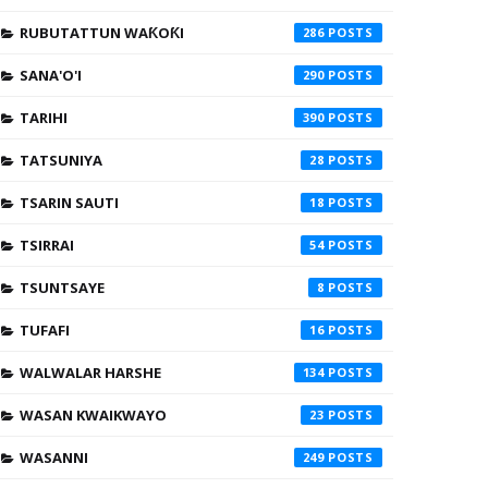
RUBUTATTUN WAƘOƘI
286
SANA'O'I
290
TARIHI
390
TATSUNIYA
28
TSARIN SAUTI
18
TSIRRAI
54
TSUNTSAYE
8
TUFAFI
16
WALWALAR HARSHE
134
WASAN KWAIKWAYO
23
WASANNI
249