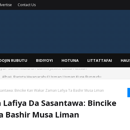
vertise
Contact Us
IDOJIN RUBUTU
BIDIYOYI
HOTUNA
LITTATTAFAI
HAU
Alhaji, Barista Hwanarabul Usman Usman Kure Bungudu
santawa: Bincike Kan Wakar Zaman Lafiya Ta Bashir Musa Liman
Lafiya Da Sasantawa: Bincike
a Bashir Musa Liman