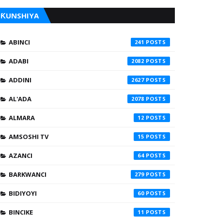
ƘUNSHIYA
ABINCI
241
ADABI
2082
ADDINI
2627
AL'ADA
2078
ALMARA
12
AMSOSHI TV
15
AZANCI
64
BARKWANCI
279
BIDIYOYI
60
BINCIKE
11