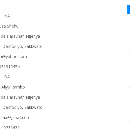
NA
sa Shehu
da Harsunan Nijeriya
 ‘Danfodiyo, Sakkwato
ri@yahoo.com
031319454
DA
u Aliyu Rambo
da Harsunan Nijeriya
 ‘Danfodiyo, Sakkwato
i12aa@gmail.com
140736435