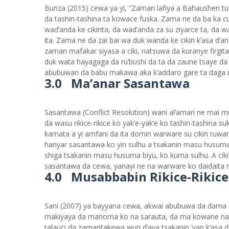
Bunza (2015) cewa ya yi, “Zaman lafiya a Bahaushen tu
da tashin-tashina ta kowace fuska. Zama ne da ba ka cu
wad’anda ke cikinta, da wad’anda za su ziyarce ta, da 
ita. Zama ne da zai bai wa duk wanda ke cikin k’asa d’an 
zaman mafakar siyasa a ciki, natsuwa da kuranye firgi
duk wata hayagaga da ru’bushi da ta da zaune tsaye da 
abubuwan da babu makawa aka k’addaro gare ta daga ma
3.0 Ma’anar Sasantawa
Sasantawa (Conflict Resolution) wani al’amari ne mai
da wasu rikice-rikice ko yak’e-yak’e ko tashin-tashina
kamata a yi amfani da ita domin warware su cikin ruwa
hanyar sasantawa ko yin sulhu a tsakanin masu husum
shiga tsakanin masu husuma biyu, ko kuma sulhu. A cik
sasantawa da cewa, yanayi ne na warware ko daidaita m
4.0 Musabbabin Rikice-Rikice
Sani (2007) ya bayyana cewa, akwai abubuwa da dama da 
makiyaya da manoma ko na sarauta, da ma kowane nau’i 
talauci da zamantakewa wuri d’aya tsakanin ‘yan k’asa