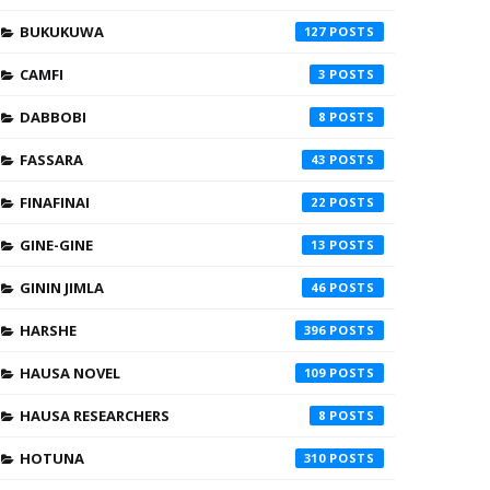
BUKUKUWA
127
CAMFI
3
DABBOBI
8
FASSARA
43
FINAFINAI
22
GINE-GINE
13
GININ JIMLA
46
HARSHE
396
HAUSA NOVEL
109
HAUSA RESEARCHERS
8
HOTUNA
310