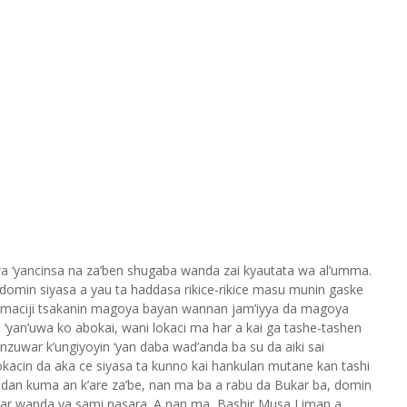
wa ‘yancinsa na za’ben shugaba wanda zai kyautata wa al’umma.
 domin siyasa a yau ta haddasa rikice-rikice masu munin gaske
a-maciji tsakanin magoya bayan wannan jam’iyya da magoya
 ‘yan’uwa ko abokai, wani lokaci ma har a kai ga tashe-tashen
zuwar k’ungiyoyin ‘yan daba wad’anda ba su da aiki sai
okacin da aka ce siyasa ta kunno kai hankulan mutane kan tashi
. Idan kuma an k’are za’be, nan ma ba a rabu da Bukar ba, domin
arwar wanda ya sami nasara. A nan ma, Bashir Musa Liman a