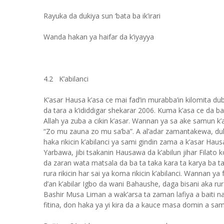
Rayuka da dukiya sun ‘bata ba ik’irari
Wanda hakan ya haifar da k’iyayya
4.2 K’abilanci
K’asar Hausa k’asa ce mai fad’in murabba’in kilomita dubu
da tara a k’ididdigar shekarar 2006. Kuma k’asa ce da ba
Allah ya zuba a cikin k’asar. Wannan ya sa ake samun k
“Zo mu zauna zo mu sa’ba”. A al’adar zamantakewa, duk
haka rikicin k’abilanci ya sami gindin zama a k’asar H
Yarbawa, jibi tsakanin Hausawa da k’abilun jihar Filato
da zaran wata matsala da ba ta taka kara ta karya ba ta 
rura rikicin har sai ya koma rikicin k’abilanci. Wannan y
d’an k’abilar Igbo da wani Bahaushe, daga bisani aka rura
Bashir Musa Liman a wak’arsa ta zaman lafiya a baiti n
fitina, don haka ya yi kira da a kauce masa domin a sam