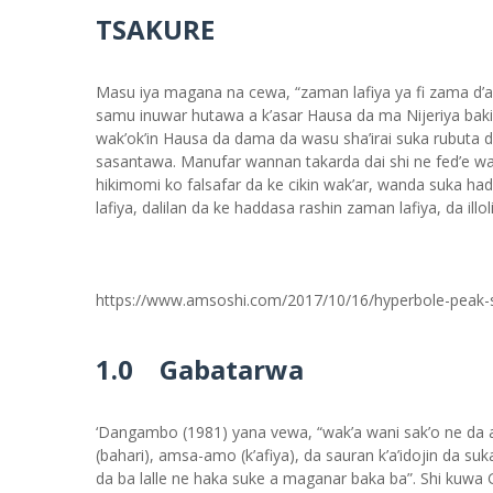
TSAKURE
Masu iya magana na cewa, “zaman lafiya ya fi zama d’an 
samu inuwar hutawa a k’asar Hausa da ma Nijeriya baki 
wak’ok’in Hausa da dama da wasu sha’irai suka rubuta
sasantawa. Manufar wannan takarda dai shi ne fed’e wa
hikimomi ko falsafar da ke cikin wak’ar, wanda suka h
lafiya, dalilan da ke haddasa rashin zaman lafiya, da illo
https://www.amsoshi.com/2017/10/16/hyperbole-peak-s
1.0 Gabatarwa
‘Dangambo (1981) yana vewa, “wak’a wani sak’o ne da aka 
(bahari), amsa-amo (k’afiya), da sauran k’a’idojin da su
da ba lalle ne haka suke a maganar baka ba”. Shi kuwa 