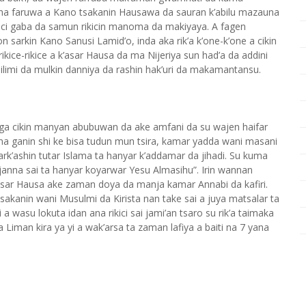
sun sha faruwa a Kano tsakanin Hausawa da sauran k’abilu mazauna
ci gaba da samun rikicin manoma da makiyaya. A fagen
n sarkin Kano Sanusi Lamid’o, inda aka rik’a k’one-k’one a cikin
ice-rikice a k’asar Hausa da ma Nijeriya sun had’a da addini
in ilimi da mulkin danniya da rashin hak’uri da makamantansu.
ga cikin manyan abubuwan da ake amfani da su wajen haifar
a na ganin shi ke bisa tudun mun tsira, kamar yadda wani masani
ark’ashin tutar Islama ta hanyar k’addamar da jihadi. Su kuma
ljanna sai ta hanyar koyarwar Yesu Almasihu”. Irin wannan
k’asar Hausa ake zaman doya da manja kamar Annabi da kafiri.
sakanin wani Musulmi da Kirista nan take sai a juya matsalar ta
 a wasu lokuta idan ana rikici sai jami’an tsaro su rik’a taimaka
Liman kira ya yi a wak’arsa ta zaman lafiya a baiti na 7 yana