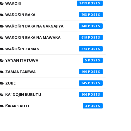
WAƘOƘI
1419
WAƘOƘIN BAKA
793
WAƘOƘIN BAKA NA GARGAJIYA
340
WAƘOƘIN BAKA NA MAWAƘA
619
WAƘOƘIN ZAMANI
273
YA'YAN ITATUWA
5
ZAMANTAKEWA
499
ZUBE
245
ƘA'IDOJIN RUBUTU
106
ƘIRAR SAUTI
4