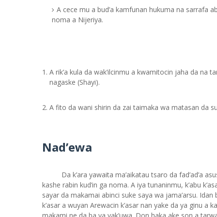
A cece mu a bud’a kamfunan hukuma na sarrafa abi
noma a Nijeriya.
A rik’a kula da wak’ilcinmu a kwamitocin jaha da na t
nagaske (Shayi).
A fito da wani shirin da zai taimaka wa matasan da
Nad’ewa
Da k’ara yawaita ma’aikatau tsaro da fad’ad’a as
kashe rabin kud’in ga noma. A iya tunaninmu, k’abu k’a
sayar da makamai abinci suke saya wa jama’arsu. Idan b
k’asar a wuyan Arewacin k’asar nan yake da ya ginu a k
makami ne da ba ya yak’uwa. Don haka ake son a tarw