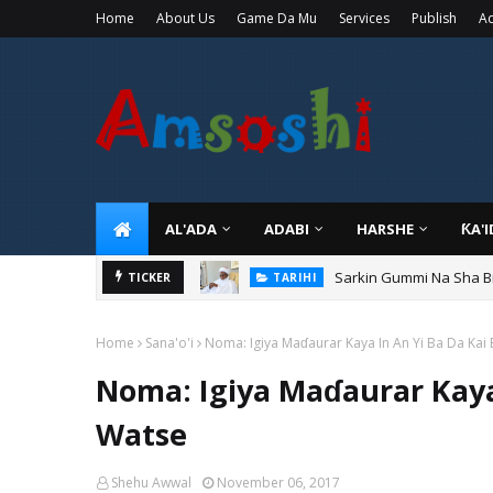
Home
About Us
Game Da Mu
Services
Publish
Ad
AL'ADA
ADABI
HARSHE
ƘA'
Sarkin Gummi Na Sha Bi
TARIHI
TICKER
Danmadamin Sakkwato, 
TARIHI
Home
Sana'o'i
Noma: Igiya Maɗaurar Kaya In An Yi Ba Da Kai
Noma: Igiya Maɗaurar Kaya 
Watse
Shehu Awwal
November 06, 2017