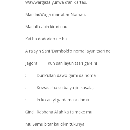
Wawwargaza yunwa d’an k’artau,
Mai dad’d’aga martabar Nomau,
Madalla abin kirari nau
Kai ba dodorido ne ba.
A ra’ayin Sani ‘Dambold’o noma layun tsari ne.
Jagora: Kun san layun tsari gare ni
: Dunk’ullan dawo gami da noma
: Kowas sha su ba ya jin kasala,
: In ko an yi gardama a dama
Gindi: Rabbana Allah ka taimake mu
Mu Samu bitar kai cikin tukunya.