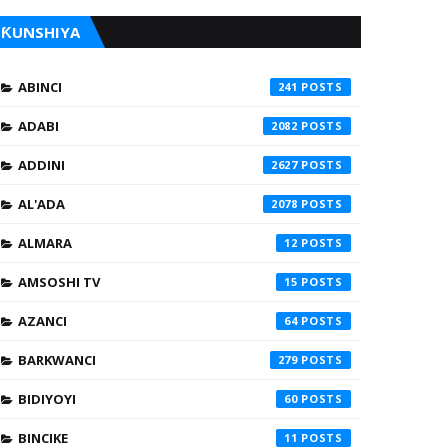
ƘUNSHIYA
ABINCI
241
ADABI
2082
ADDINI
2627
AL'ADA
2078
ALMARA
12
AMSOSHI TV
15
AZANCI
64
BARKWANCI
279
BIDIYOYI
60
BINCIKE
11