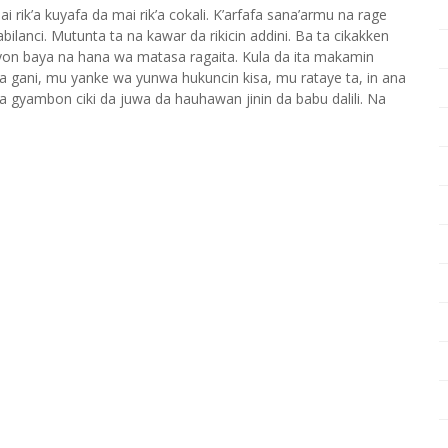
ik’a kuyafa da mai rik’a cokali. K’arfafa sana’armu na rage
’abilanci. Mutunta ta na kawar da rikicin addini. Ba ta cikakken
oyon baya na hana wa matasa ragaita. Kula da ita makamin
 a gani, mu yanke wa yunwa hukuncin kisa, mu rataye ta, in ana
a gyambon ciki da juwa da hauhawan jinin da babu dalili. Na