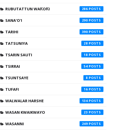
RUBUTATTUN WAƘOƘI
286
SANA'O'I
290
TARIHI
390
TATSUNIYA
28
TSARIN SAUTI
18
TSIRRAI
54
TSUNTSAYE
8
TUFAFI
16
WALWALAR HARSHE
134
WASAN KWAIKWAYO
23
WASANNI
249