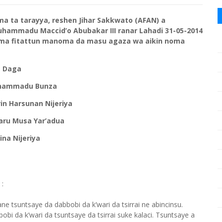
a ta tarayya, reshen Jihar Sakkwato (AFAN) a
uhammadu Maccid’o Abubakar III ranar Lahadi 31-05-2014
ama fitattun manoma da masu agaza wa aikin noma
Daga
uhammadu Bunza
in Harsunan Nijeriya
aru Musa Yar’adua
ina Nijeriya
 :
ne tsuntsaye da dabbobi da k’wari da tsirrai ne abincinsu.
bi da k’wari da tsuntsaye da tsirrai suke kalaci. Tsuntsaye a