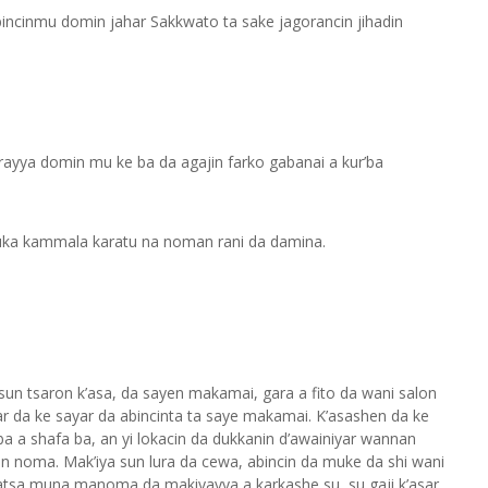
ncinmu domin jahar Sakkwato ta sake jagorancin jihadin
arayya domin mu ke ba da agajin farko gabanai a kur’ba
 suka kammala karatu na noman rani da damina.
usun tsaron k’asa, da sayen makamai, gara a fito da wani salon
sar da ke sayar da abincinta ta saye makamai. K’asashen da ke
a a shafa ba, an yi lokacin da dukkanin d’awainiyar wannan
an noma. Mak’iya sun lura da cewa, abincin da muke da shi wani
atsa muna manoma da makiyayya a karkashe su, su gaji k’asar