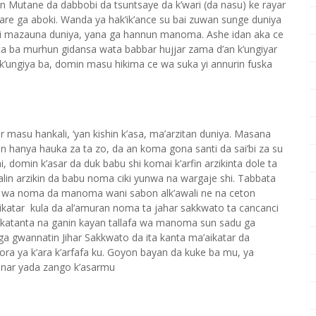
on Mutane da dabbobi da tsuntsaye da k’wari (da nasu) ke rayar
are ga aboki. Wanda ya hak’ik’ance su bai zuwan sunge duniya
ni mazauna duniya, yana ga hannun manoma. Ashe idan aka ce
sta ba murhun gidansa wata babbar hujjar zama d’an k’ungiyar
’ungiya ba, domin masu hikima ce wa suka yi annurin fuska
 masu hankali, ‘yan kishin k’asa, ma’arzitan duniya. Masana
tan hanya hauka za ta zo, da an koma gona santi da sai’bi za su
i, domin k’asar da duk babu shi komai k’arfin arzikinta dole ta
talin arzikin da babu noma ciki yunwa na wargaje shi. Tabbata
wa noma da manoma wani sabon alk’awali ne na ceton
aikatar kula da al’amuran noma ta jahar sakkwato ta cancanci
aikatanta na ganin kayan tallafa wa manoma sun sadu ga
 gwannatin Jihar Sakkwato da ita kanta ma’aikatar da
ra ya k’ara k’arfafa ku. Goyon bayan da kuke ba mu, ya
ranar yada zango k’asarmu