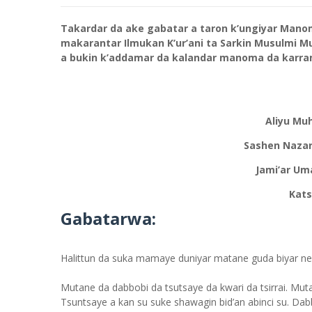
Takardar da ake gabatar a taron k’ungiyar Manom
makarantar Ilmukan K’ur’ani ta Sarkin Musulmi M
a bukin k’addamar da kalandar manoma da karr
Aliyu M
Sashen Nazar
Jami’ar Um
Kats
Gabatarwa:
Halittun da suka mamaye duniyar matane guda biyar ne
Mutane da dabbobi da tsutsaye da kwari da tsirrai. Muta
Tsuntsaye a kan su suke shawagin bid’an abinci su. Dabbo