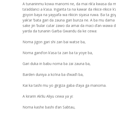
A tunaninmu kowa manomi ne, da mai rik’a kwasa da mai r
ta’addanci a k’asa. Inganta ta na kawar da rikice-rikice k
goyon baya na yayyafa wa rikicin siyasa ruwa. Ba ta g
yak’ar ‘bata gari da zauna gari bunza ne. A ba mu dama
sake jin ‘bular cutar zawo da amai da maci-d’an-wawa d
yarda da tunanin Garba Gwandu da ke cewa:
Noma jigon gari shi zan bai watse ba,
Noma gand’on k’asa ta zan ba ta yoye ba,
Gari duka in babu noma ba zai zauna ba,
Barden duniya a ko’ina ba d’wad’i ba,
Kai ka tashi mu yo girgiza gaba d’aya ga manoma.
A kirarin Ak’ilu Aliyu cewa ya yi:
Noma kashe bashi d’an Sabtau,