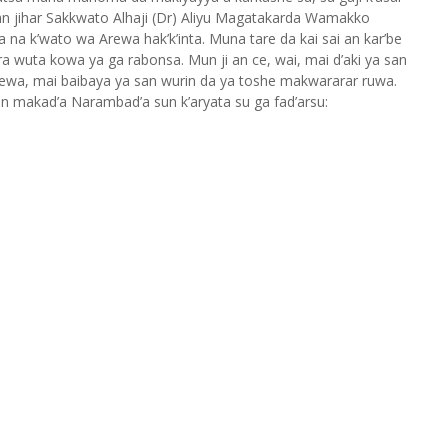
n jihar Sakkwato Alhaji (Dr) Aliyu Magatakarda Wamakko
na k’wato wa Arewa hak’k’inta. Muna tare da kai sai an kar’be
ra wuta kowa ya ga rabonsa. Mun ji an ce, wai, mai d’aki ya san
cewa, mai baibaya ya san wurin da ya toshe makwararar ruwa.
an makad’a Narambad’a sun k’aryata su ga fad’arsu: