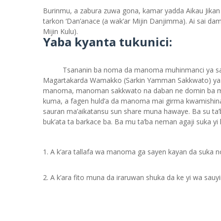
Burinmu, a zabura zuwa gona, kamar yadda Aikau Jikan Ta
tarkon ‘Dan’anace (a wak’ar Mijin Danjimma). Ai sai da
Mijin Kulu).
Yaba kyanta tukunici:
Tsananin ba noma da manoma muhinmanci ya sa m
Magartakarda Wamakko (Sarkin Yamman Sakkwato) ya ba
manoma, manoman sakkwato na daban ne domin ba mu ta
kuma, a fagen huld’a da manoma mai girma kwamishina
sauran ma’aikatansu sun share muna hawaye. Ba su ta’b
buk’ata ta barkace ba. Ba mu ta’ba neman agaji suka y
A k’ara tallafa wa manoma ga sayen kayan da suka no
A k’ara fito muna da iraruwan shuka da ke yi wa sau