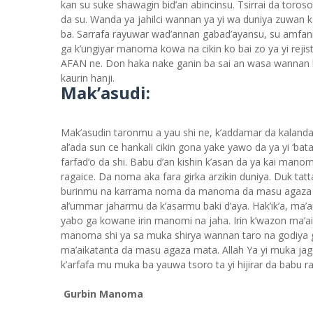
kan su suke shawagin bid’an abincinsu. Tsirrai da toros
da su. Wanda ya jahilci wannan ya yi wa duniya zuwan k
ba. Sarrafa rayuwar wad’annan gabad’ayansu, su amfa
ga k’ungiyar manoma kowa na cikin ko bai zo ya yi reji
AFAN ne. Don haka nake ganin ba sai an wasa wannan k
kaurin hanji.
Mak’asudi:
Mak’asudin taronmu a yau shi ne, k’addamar da kalandar
al’ada sun ce hankali cikin gona yake yawo da ya yi ‘ba
farfad’o da shi. Babu d’an kishin k’asan da ya kai manom
ragaice. Da noma aka fara girka arzikin duniya. Duk tat
burinmu na karrama noma da manoma da masu agaza 
al’ummar jaharmu da k’asarmu baki d’aya. Hak’ik’a, ma’
yabo ga kowane irin manomi na jaha. Irin k’wazon ma’
manoma shi ya sa muka shirya wannan taro na godiya ga
ma’aikatanta da masu agaza mata. Allah Ya yi muka jago
k’arfafa mu muka ba yauwa tsoro ta yi hijirar da babu 
Gurbin Manoma