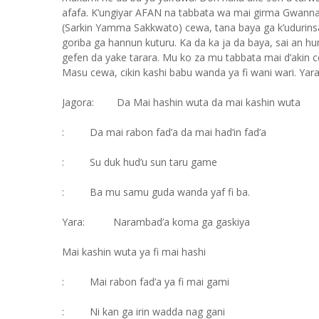
afafa. K’ungiyar AFAN na tabbata wa mai girma Gwanna
(Sarkin Yamma Sakkwato) cewa, tana baya ga k’udurinsa 
goriba ga hannun kuturu. Ka da ka ja da baya, sai an hu
gefen da yake tarara. Mu ko za mu tabbata mai d’akin 
Masu cewa, cikin kashi babu wanda ya fi wani wari. Yar
Jagora: Da Mai hashin wuta da mai kashin wuta
: Da mai rabon fad’a da mai had’in fad’a
: Su duk hud’u sun taru game
: Ba mu samu guda wanda yaf fi ba.
Yara: Narambad’a koma ga gaskiya
Mai kashin wuta ya fi mai hashi
: Mai rabon fad’a ya fi mai gami
: Ni kan ga irin wadda nag gani