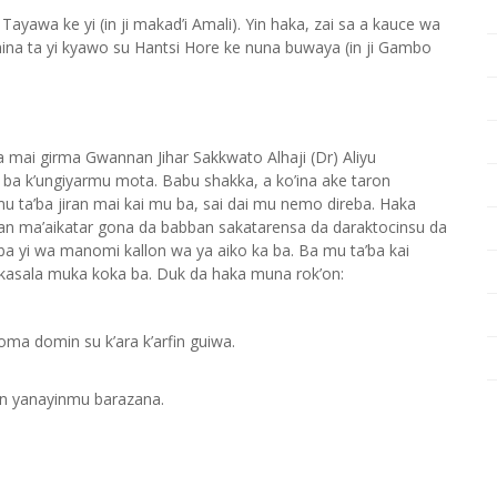
yawa ke yi (in ji makad’i Amali). Yin haka, zai sa a kauce wa
mina ta yi kyawo su Hantsi Hore ke nuna buwaya (in ji Gambo
ai girma Gwannan Jihar Sakkwato Alhaji (Dr) Aliyu
 k’ungiyarmu mota. Babu shakka, a ko’ina ake taron
’ba jiran mai kai mu ba, sai dai mu nemo direba. Haka
n ma’aikatar gona da babban sakatarensa da daraktocinsu da
a yi wa manomi kallon wa ya aiko ka ba. Ba mu ta’ba kai
i kasala muka koka ba. Duk da haka muna rok’on:
ma domin su k’ara k’arfin guiwa.
yin yanayinmu barazana.