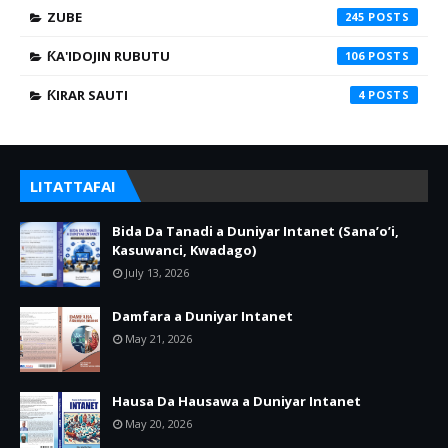
ZUBE
245
ƘA'IDOJIN RUBUTU
106
ƘIRAR SAUTI
4
LITATTAFAI
Bida Da Tanadi a Duniyar Intanet (Sana’o’i,
Kasuwanci, Kwadago)
July 13, 2026
Damfara a Duniyar Intanet
May 21, 2026
Hausa Da Hausawa a Duniyar Intanet
May 20, 2026