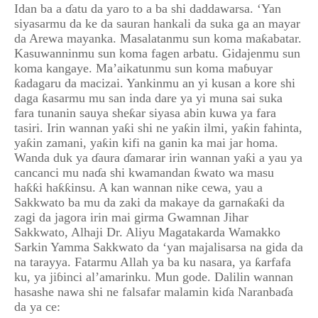
Idan ba a ɗatu da yaro to a ba shi daddawarsa. ‘Yan
siyasarmu da ke da sauran hankali da suka ga an mayar
da Arewa mayanka. Masalatanmu sun koma maƙabatar.
Kasuwanninmu sun koma fagen arbatu. Gidajenmu sun
koma kangaye. Ma’aikatunmu sun koma maɓuyar
ƙadagaru da macizai. Yankinmu an yi kusan a kore shi
daga ƙasarmu mu san inda dare ya yi muna sai suka
fara tunanin sauya sheƙar siyasa abin kuwa ya fara
tasiri. Irin wannan yaƙi shi ne yaƙin ilmi, yaƙin fahinta,
yaƙin zamani, yaƙin kifi na ganin ka mai jar homa.
Wanda duk ya ɗaura ɗamarar irin wannan yaƙi a yau ya
cancanci mu naɗa shi kwamandan ƙwato wa masu
haƙƙi haƙƙinsu. A kan wannan nike cewa, yau a
Sakkwato ba mu da zaki da makaye da garnaƙaƙi da
zagi da jagora irin mai girma Gwamnan Jihar
Sakkwato, Alhaji Dr. Aliyu Magatakarda Wamakko
Sarkin Yamma Sakkwato da ‘yan majalisarsa na gida da
na tarayya. Fatarmu Allah ya ba ku nasara, ya ƙarfafa
ku, ya jiɓinci al’amarinku. Mun gode. Dalilin wannan
hasashe nawa shi ne falsafar malamin kiɗa Naranbaɗa
da ya ce: