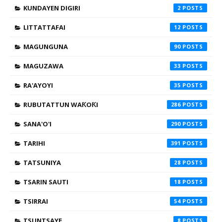
KUNDAYEN DIGIRI
2
LITTATTAFAI
12
MAGUNGUNA
90
MAGUZAWA
33
RA'AYOYI
35
RUBUTATTUN WAƘOƘI
286
SANA'O'I
290
TARIHI
391
TATSUNIYA
28
TSARIN SAUTI
18
TSIRRAI
54
TSUNTSAYE
8