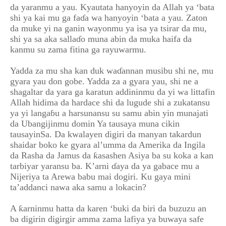
da yaranmu a yau. Kyautata hanyoyin da Allah ya ‘bata
shi ya kai mu ga faɗa wa hanyoyin ‘bata a yau. Zaton
da muke yi na ganin wayonmu ya isa ya tsirar da mu,
shi ya sa aka sallaɗo muna abin da muka haifa da
kanmu su zama fitina ga rayuwarmu.
Yadda za mu sha kan duk waɗannan musibu shi ne, mu
gyara yau don gobe. Yadda za a gyara yau, shi ne a
shagaltar da yara ga karatun addininmu da yi wa littafin
Allah hidima da hardace shi da lugude shi a zukatansu
ya yi langaɓu a harsunansu su samu abin yin munajati
da Ubangijinmu domin Ya tausaya muna cikin
tausayinSa. Da kwalayen digiri da manyan takardun
shaidar boko ke gyara al’umma da Amerika da Ingila
da Rasha da Jamus da ƙasashen Asiya ba su koka a kan
tarbiyar yaransu ba. K’arni ɗaya da ya gabace mu a
Nijeriya ta Arewa babu mai dogiri. Ku gaya mini
ta’addanci nawa aka samu a lokacin?
A ƙarninmu hatta da karen ‘buki da biri da buzuzu an
ba digirin digirgir amma zama lafiya ya buwaya safe