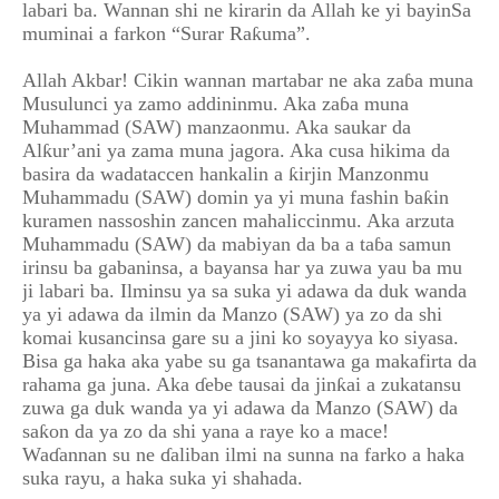
labari ba. Wannan shi ne kirarin da Allah ke yi bayinSa
muminai a farkon “Surar Raƙuma”.
Allah Akbar! Cikin wannan martabar ne aka zaɓa muna
Musulunci ya zamo addininmu. Aka zaɓa muna
Muhammad (SAW) manzaonmu. Aka saukar da
Alƙur’ani ya zama muna jagora. Aka cusa hikima da
basira da wadataccen hankalin a ƙirjin Manzonmu
Muhammadu (SAW) domin ya yi muna fashin baƙin
kuramen nassoshin zancen mahaliccinmu. Aka arzuta
Muhammadu (SAW) da mabiyan da ba a taɓa samun
irinsu ba gabaninsa, a bayansa har ya zuwa yau ba mu
ji labari ba. Ilminsu ya sa suka yi adawa da duk wanda
ya yi adawa da ilmin da Manzo (SAW) ya zo da shi
komai kusancinsa gare su a jini ko soyayya ko siyasa.
Bisa ga haka aka yabe su ga tsanantawa ga makafirta da
rahama ga juna. Aka ɗebe tausai da jinƙai a zukatansu
zuwa ga duk wanda ya yi adawa da Manzo (SAW) da
saƙon da ya zo da shi yana a raye ko a mace!
Waɗannan su ne ɗaliban ilmi na sunna na farko a haka
suka rayu, a haka suka yi shahada.