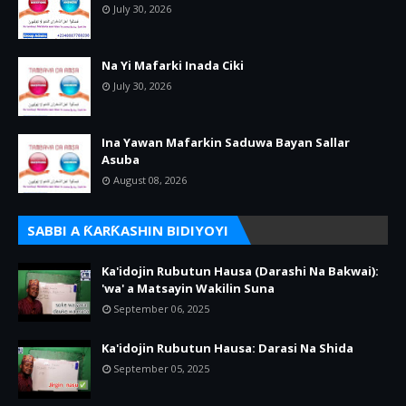
July 30, 2026
Na Yi Mafarki Inada Ciki
July 30, 2026
Ina Yawan Mafarkin Saduwa Bayan Sallar
Asuba
August 08, 2026
SABBI A ƘARƘASHIN BIDIYOYI
Ka'idojin Rubutun Hausa (Darashi Na Bakwai):
'wa' a Matsayin Wakilin Suna
September 06, 2025
Ka'idojin Rubutun Hausa: Darasi Na Shida
September 05, 2025