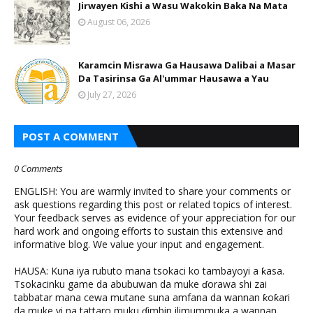
Jirwayen Kishi a Wasu Wakokin Baka Na Mata
August 06, 2026
Karamcin Misrawa Ga Hausawa Dalibai a Masar
Da Tasirinsa Ga Al'ummar Hausawa a Yau
July 27, 2026
POST A COMMENT
0 Comments
ENGLISH: You are warmly invited to share your comments or
ask questions regarding this post or related topics of interest.
Your feedback serves as evidence of your appreciation for our
hard work and ongoing efforts to sustain this extensive and
informative blog. We value your input and engagement.
HAUSA: Kuna iya rubuto mana tsokaci ko tambayoyi a ƙasa.
Tsokacinku game da abubuwan da muke ɗorawa shi zai
tabbatar mana cewa mutane suna amfana da wannan ƙoƙari
da muke yi na tattaro muku ɗimbin ilimummuka a wannan