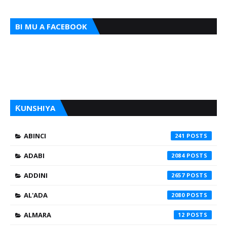
BI MU A FACEBOOK
ƘUNSHIYA
ABINCI
241
ADABI
2084
ADDINI
2657
AL'ADA
2080
ALMARA
12