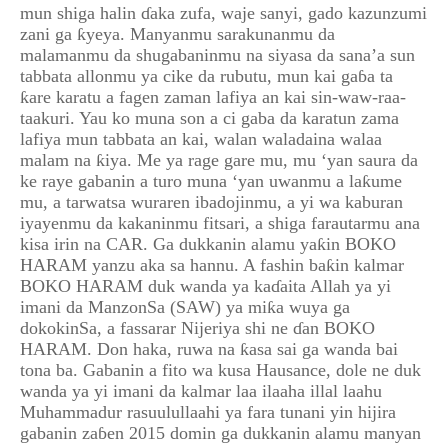
mun shiga halin ɗaka zufa, waje sanyi, gado kazunzumi
zani ga ƙyeya. Manyanmu sarakunanmu da
malamanmu da shugabaninmu na siyasa da sana’a sun
tabbata allonmu ya cike da rubutu, mun kai gaɓa ta
ƙare karatu a fagen zaman lafiya an kai sin-waw-raa-
taakuri. Yau ko muna son a ci gaba da karatun zama
lafiya mun tabbata an kai, walan waladaina walaa
malam na ƙiya. Me ya rage gare mu, mu ‘yan saura da
ke raye gabanin a turo muna ‘yan uwanmu a laƙume
mu, a tarwatsa wuraren ibadojinmu, a yi wa kaburan
iyayenmu da kakaninmu fitsari, a shiga farautarmu ana
kisa irin na CAR. Ga dukkanin alamu yaƙin BOKO
HARAM yanzu aka sa hannu. A fashin baƙin kalmar
BOKO HARAM duk wanda ya kaɗaita Allah ya yi
imani da ManzonSa (SAW) ya miƙa wuya ga
dokokinSa, a fassarar Nijeriya shi ne ɗan BOKO
HARAM. Don haka, ruwa na ƙasa sai ga wanda bai
tona ba. Gabanin a fito wa kusa Hausance, dole ne duk
wanda ya yi imani da kalmar laa ilaaha illal laahu
Muhammadur rasuulullaahi ya fara tunani yin hijira
gabanin zaɓen 2015 domin ga dukkanin alamu manyan