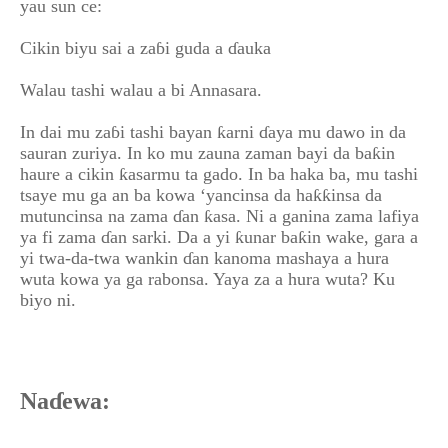
yau sun ce:
Cikin biyu sai a zaɓi guda a ɗauka
Walau tashi walau a bi Annasara.
In dai mu zaɓi tashi bayan ƙarni ɗaya mu dawo in da
sauran zuriya. In ko mu zauna zaman bayi da baƙin
haure a cikin ƙasarmu ta gado. In ba haka ba, mu tashi
tsaye mu ga an ba kowa ‘yancinsa da haƙƙinsa da
mutuncinsa na zama ɗan ƙasa. Ni a ganina zama lafiya
ya fi zama ɗan sarki. Da a yi ƙunar baƙin wake, gara a
yi twa-da-twa wankin ɗan kanoma mashaya a hura
wuta kowa ya ga rabonsa. Yaya za a hura wuta? Ku
biyo ni.
Naɗewa: