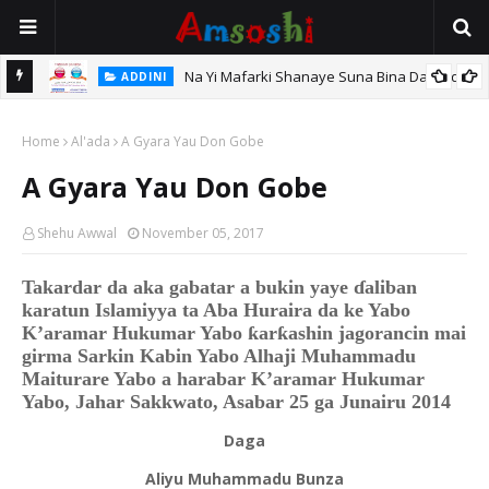
Na Yi Mafarki Shanaye Suna Bina Da Gudu
ADDINI
hi
Home
Al'ada
A Gyara Yau Don Gobe
A Gyara Yau Don Gobe
Shehu Awwal
November 05, 2017
Takardar da aka gabatar a bukin yaye ɗaliban
karatun Islamiyya ta Aba Huraira da ke Yabo
K’aramar Hukumar Yabo ƙarƙashin jagorancin mai
girma Sarkin Kabin Yabo Alhaji Muhammadu
Maiturare Yabo a harabar K’aramar Hukumar
Yabo, Jahar Sakkwato, Asabar 25 ga Junairu 2014
Daga
Aliyu Muhammadu Bunza