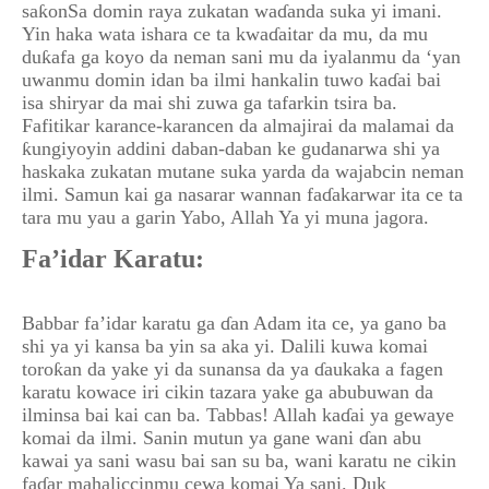
saƙonSa domin raya zukatan waɗanda suka yi imani.
Yin haka wata ishara ce ta kwaɗaitar da mu, da mu
duƙafa ga koyo da neman sani mu da iyalanmu da ‘yan
uwanmu domin idan ba ilmi hankalin tuwo kaɗai bai
isa shiryar da mai shi zuwa ga tafarkin tsira ba.
Fafitikar karance-karancen da almajirai da malamai da
ƙungiyoyin addini daban-daban ke gudanarwa shi ya
haskaka zukatan mutane suka yarda da wajabcin neman
ilmi. Samun kai ga nasarar wannan faɗakarwar ita ce ta
tara mu yau a garin Yabo, Allah Ya yi muna jagora.
Fa’idar Karatu:
Babbar fa’idar karatu ga ɗan Adam ita ce, ya gano ba
shi ya yi kansa ba yin sa aka yi. Dalili kuwa komai
toroƙan da yake yi da sunansa da ya ɗaukaka a fagen
karatu kowace iri cikin tazara yake ga abubuwan da
ilminsa bai kai can ba. Tabbas! Allah kaɗai ya gewaye
komai da ilmi. Sanin mutun ya gane wani ɗan abu
kawai ya sani wasu bai san su ba, wani karatu ne cikin
faɗar mahaliccinmu cewa komai Ya sani. Duk