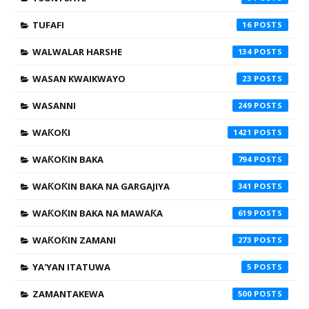
TUFAFI
16
WALWALAR HARSHE
134
WASAN KWAIKWAYO
23
WASANNI
249
WAƘOƘI
1421
WAƘOƘIN BAKA
794
WAƘOƘIN BAKA NA GARGAJIYA
341
WAƘOƘIN BAKA NA MAWAƘA
619
WAƘOƘIN ZAMANI
273
YA'YAN ITATUWA
5
ZAMANTAKEWA
500