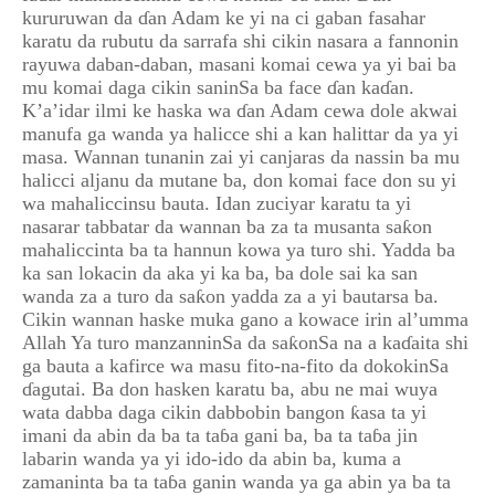
kururuwan da ɗan Adam ke yi na ci gaban fasahar
karatu da rubutu da sarrafa shi cikin nasara a fannonin
rayuwa daban-daban, masani komai cewa ya yi bai ba
mu komai daga cikin saninSa ba face ɗan kaɗan.
K’a’idar ilmi ke haska wa ɗan Adam cewa dole akwai
manufa ga wanda ya halicce shi a kan halittar da ya yi
masa. Wannan tunanin zai yi canjaras da nassin ba mu
halicci aljanu da mutane ba, don komai face don su yi
wa mahaliccinsu bauta. Idan zuciyar karatu ta yi
nasarar tabbatar da wannan ba za ta musanta saƙon
mahaliccinta ba ta hannun kowa ya turo shi. Yadda ba
ka san lokacin da aka yi ka ba, ba dole sai ka san
wanda za a turo da saƙon yadda za a yi bautarsa ba.
Cikin wannan haske muka gano a kowace irin al’umma
Allah Ya turo manzanninSa da saƙonSa na a kaɗaita shi
ga bauta a kafirce wa masu fito-na-fito da dokokinSa
ɗagutai. Ba don hasken karatu ba, abu ne mai wuya
wata dabba daga cikin dabbobin bangon ƙasa ta yi
imani da abin da ba ta taɓa gani ba, ba ta taɓa jin
labarin wanda ya yi ido-ido da abin ba, kuma a
zamaninta ba ta taɓa ganin wanda ya ga abin ya ba ta