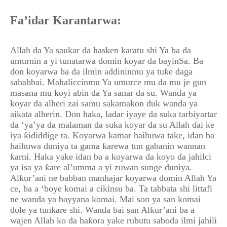
Fa’idar Karantarwa:
Allah da Ya saukar da hasken karatu shi Ya ba da
umurnin a yi tunatarwa domin koyar da bayinSa. Ba
don koyarwa ba da ilmin addininmu ya tuƙe daga
sahabbai. Mahaliccinmu Ya umurce mu da mu je gun
masana mu koyi abin da Ya sanar da su. Wanda ya
koyar da alheri zai samu sakamakon duk wanda ya
aikata alherin. Don haka, ladar iyaye da suka tarbiyartar
da ‘ya’ya da malaman da suka koyar da su Allah ɗai ke
iya ƙididdige ta. Koyarwa kamar haihuwa take, idan ba
haihuwa duniya ta gama ƙarewa tun gabanin wannan
ƙarni. Haka yake idan ba a koyarwa da koyo da jahilci
ya isa ya ƙare al’umma a yi zuwan sunge duniya.
Alƙur’ani ne babban manhajar koyarwa domin Allah Ya
ce, ba a ‘boye komai a cikinsu ba. Ta tabbata shi littafi
ne wanda ya bayyana komai. Mai son ya san komai
dole ya tunkare shi. Wanda bai san Alƙur’ani ba a
wajen Allah ko da haƙora yake rubutu saboda ilmi jahili