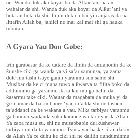
ne. Wanda duk aka koyar ba da Alƙur’ani ba an
wahalar da shi. Wanda duk aka koyar da Alƙur’ani ya
huta an huta da shi. Ilmin duk da bai yi canjaras da na
littafin Allah ba, jahilci ne mai kai mai shi ga hauka
tuburan.
A Gyara Yau Don Gobe:
Irin garaɓasar da ke tattare da ilmin da amfanonin da ke
ƙunshe ciki ga wanda ya yi sa’ar samunsa, ya zama
dole mu tashi tsaye ganin yaranmu sun same shi.
Musibar da ke ci muna tuwo a ƙwarya ta fifita boko da
addininmu ga yaranmu ita ta kai mu ga halin da
ƙasarmu take ciki. Wautar da magabata da muka yi da
girmamar da baƙin haure ‘yan ta’adda shi ne tushen
ta’addanci da ke wakana a yau. Miƙa tarbiyar yaranmu
ga hannun waɗanda suka ƙaurace wa tarbiyar da Allah
Ya zaɓa musu su, shi ne musabbabin ɗurƙushewar
tarbiyarmu da ta yaranmu. Tsinkayar haske cikin ɗakin
da Allah Ya ce duhu ke ciki shi ne dalilin dunduminmu