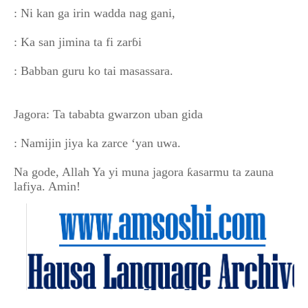
: Ni kan ga irin wadda nag gani,
: Ka san jimina ta fi zarɓi
: Babban guru ko tai masassara.
Jagora: Ta tababta gwarzon uban gida
: Namijin jiya ka zarce ‘yan uwa.
Na gode, Allah Ya yi muna jagora ƙasarmu ta zauna
lafiya. Amin!