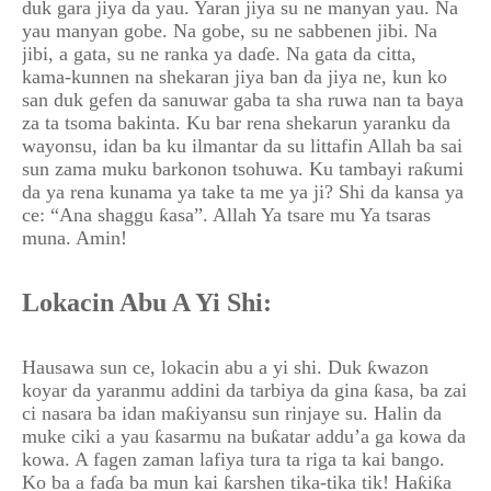
duk gara jiya da yau. Yaran jiya su ne manyan yau. Na
yau manyan gobe. Na gobe, su ne sabbenen jibi. Na
jibi, a gata, su ne ranka ya daɗe. Na gata da citta,
kama-kunnen na shekaran jiya ban da jiya ne, kun ko
san duk gefen da sanuwar gaba ta sha ruwa nan ta baya
za ta tsoma bakinta. Ku bar rena shekarun yaranku da
wayonsu, idan ba ku ilmantar da su littafin Allah ba sai
sun zama muku barkonon tsohuwa. Ku tambayi raƙumi
da ya rena kunama ya take ta me ya ji? Shi da kansa ya
ce: “Ana shaggu ƙasa”. Allah Ya tsare mu Ya tsaras
muna. Amin!
Lokacin Abu A Yi Shi:
Hausawa sun ce, lokacin abu a yi shi. Duk ƙwazon
koyar da yaranmu addini da tarbiya da gina ƙasa, ba zai
ci nasara ba idan maƙiyansu sun rinjaye su. Halin da
muke ciki a yau ƙasarmu na buƙatar addu’a ga kowa da
kowa. A fagen zaman lafiya tura ta riga ta kai bango.
Ko ba a faɗa ba mun kai ƙarshen tika-tika tik! Haƙiƙa