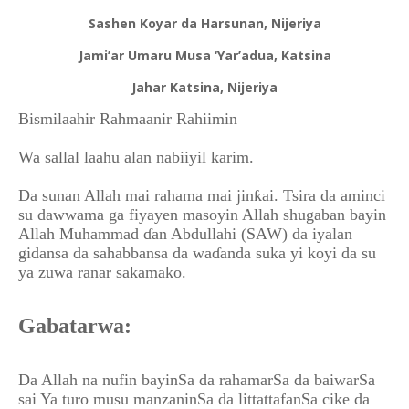
Sashen Koyar da Harsunan, Nijeriya
Jami’ar Umaru Musa ‘Yar’adua, Katsina
Jahar Katsina, Nijeriya
Bismilaahir Rahmaanir Rahiimin
Wa sallal laahu alan nabiiyil karim.
Da sunan Allah mai rahama mai jinƙai. Tsira da aminci
su dawwama ga fiyayen masoyin Allah shugaban bayin
Allah Muhammad ɗan Abdullahi (SAW) da iyalan
gidansa da sahabbansa da waɗanda suka yi koyi da su
ya zuwa ranar sakamako.
Gabatarwa:
Da Allah na nufin bayinSa da rahamarSa da baiwarSa
sai Ya turo musu manzaninSa da littattafanSa cike da