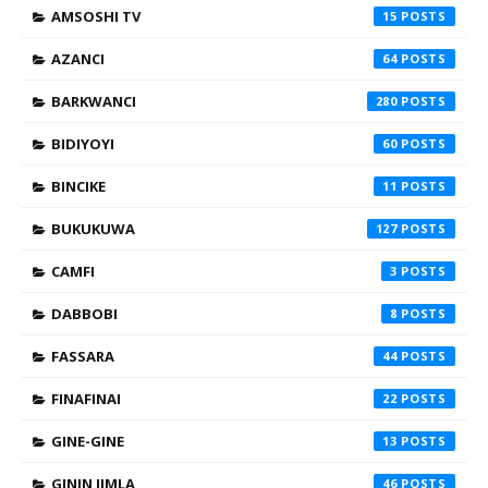
AMSOSHI TV
15
AZANCI
64
BARKWANCI
280
BIDIYOYI
60
BINCIKE
11
BUKUKUWA
127
CAMFI
3
DABBOBI
8
FASSARA
44
FINAFINAI
22
GINE-GINE
13
GININ JIMLA
46