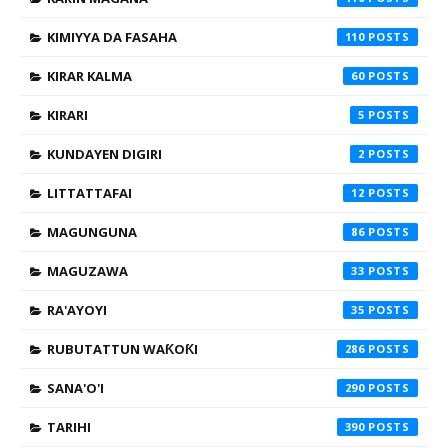
KIMIYYA DA FASAHA
110
KIRAR KALMA
60
KIRARI
5
KUNDAYEN DIGIRI
2
LITTATTAFAI
12
MAGUNGUNA
86
MAGUZAWA
33
RA'AYOYI
35
RUBUTATTUN WAƘOƘI
286
SANA'O'I
290
TARIHI
390