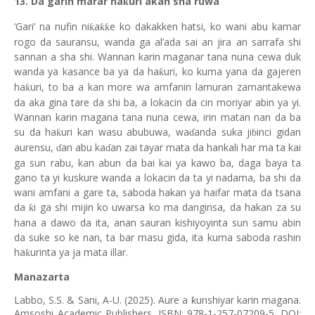
13. Da garin marar ha
uri akan sha ruwa
ƙ
‘Gari’ na nufin ni
a
e ko dakakken hatsi, ko wani abu kamar
ƙ
ƙƙ
rogo da sauransu, wanda ga al’ada sai an jira an sarrafa shi
sannan a sha shi. Wannan karin maganar tana nuna cewa duk
wanda ya kasance ba ya da ha
uri, ko kuma yana da gajeren
ƙ
ha
uri, to ba a kan more wa amfanin lamuran zamantakewa
ƙ
da aka gina tare da shi ba, a lokacin da cin moriyar abin ya yi.
Wannan karin magana tana nuna cewa, irin matan nan da ba
su da ha
uri kan wasu abubuwa, wa
anda suka ji
inci gidan
ƙ
ɗ
ɓ
auren
su
,
an abu ka
an zai ta
yar
mata da hankali har ma ta kai
ɗ
ɗ
ga sun rabu, kan abun da bai kai ya kawo ba, daga baya ta
gano ta yi kuskure wanda a lokacin da ta yi nadama, ba shi da
wani amfani a gare ta, saboda hakan ya haifar mata da tsana
da
i ga shi mijin ko uwarsa ko ma danginsa, da hakan za su
ƙ
hana a dawo da ita, anan sauran kishiyoyinta sun samu abin
da suke so ke nan, ta bar masu gida, ita kuma saboda rashin
ha
urinta ya ja mata illar.
ƙ
Manazarta
Labbo, S.S. & Sani, A-U. (2025).
Aure a ƙunshiyar karin magana.
Amsoshi Academic Publishers. ISBN: 978-1-257-07209-5. DOI: