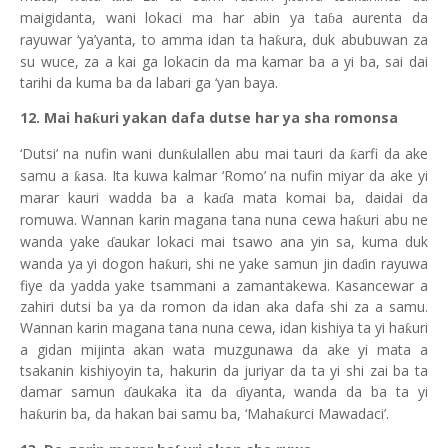
maigidanta, wani lokaci ma har abin ya ta
a aurenta da
ɓ
rayuwar
‘
ya
’ya
nta, to amma idan ta ha
ura, duk abubuwan za
ƙ
su wuce, za a kai ga lokacin da ma kamar ba a yi ba, sai dai
tarihi da kuma ba da labari ga ‘yan baya.
12. Mai ha
uri yakan dafa dutse har ya sha romonsa
ƙ
‘Dutsi’ na nufin wani dun
ulallen abu mai tauri da
arfi da ake
ƙ
ƙ
samu a
asa. Ita kuwa kalmar ‘Romo’ na nufin miyar da ake yi
ƙ
marar kauri wadda ba a ka
a mata komai ba, daidai da
ɗ
romuwa. Wannan karin magana tana nuna cewa ha
uri abu ne
ƙ
wanda yake
aukar lokaci mai tsawo ana yin sa, kuma duk
ɗ
wanda ya yi dogon ha
uri, shi ne yake samun jin da
in rayuwa
ƙ
ɗ
fiye da
y
adda yake tsammani a zamantakewa. Kasancewar a
zahiri dutsi ba ya da romon da idan aka dafa shi za a samu.
Wannan karin magana tana nuna cewa, idan kishiya ta yi ha
uri
ƙ
a gidan mijinta akan wata muzgunawa da ake yi mata a
tsakanin kishiyoyin ta, hakurin da juriyar da ta yi shi zai ba ta
damar samun
aukaka ita da
iyanta, wanda da ba ta yi
ɗ
ɗ
ha
urin ba, da hakan bai samu ba, ‘Maha
urci Mawadaci’.
ƙ
ƙ