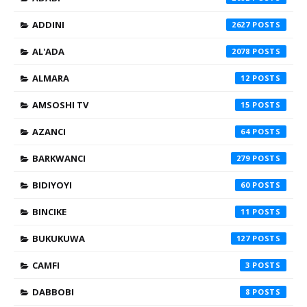
ADDINI
2627
AL'ADA
2078
ALMARA
12
AMSOSHI TV
15
AZANCI
64
BARKWANCI
279
BIDIYOYI
60
BINCIKE
11
BUKUKUWA
127
CAMFI
3
DABBOBI
8