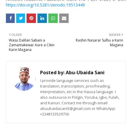
https://doi.org/10.5281/zenodo.19513449
OLDER
NEWER
Wasu Dalilan Saɓani a
Rashin Nasarar Sulhu a Karin
Zamantakewar Aure a Cikin
Magana
Karin Magana
Posted by:
Abu-Ubaida Sani
I provide language services such as
translation, transcription, proofreading,
interpretation, etc in the Hausa language. I
also outsource in Pidgin, Yoruba, Igbo, Fulah,
and Kanuri. Contact me through email:
abuubaidasani5@gmail.com or WhatsApp:
+2348133529736