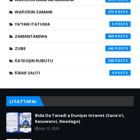
WAƘOƘIN ZAMANI
273
YA'YAN ITATUWA
5
ZAMANTAKEWA
499
ZUBE
245
ƘA'IDOJIN RUBUTU
106
ƘIRAR SAUTI
4
LITATTAFAI
Bida Da Tanadi a Duniyar Intanet (Sana’o’i,
Kasuwanci, Kwadago)
July 13, 2026