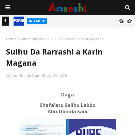
TARIHI
n
Shin Fulani Asalinsu Daga Najeriya Ne? Ga Tarihin da Yawancin
Home
Mutane Ba Su Taba Ji Ba
Zamantakewa
Sulhu Da Rarrashi a Karin Magana
Sulhu Da Rarrashi a Karin
Magana
Abu-Ubaida Sani
July 06, 2026
Daga
Shafa'atu Salihu Labbo
Abu-Ubaida Sani