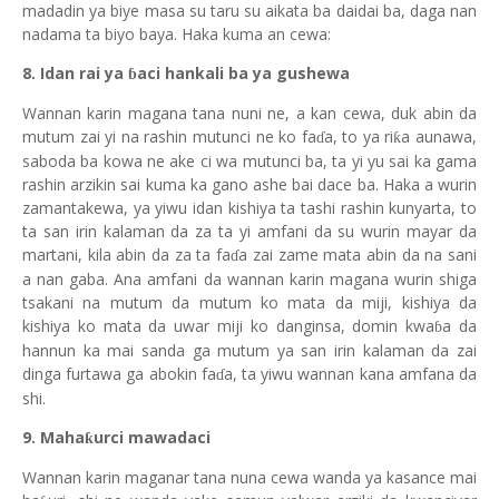
ma
dad
i
n
ya biye masa su taru su aikata ba daidai ba, daga nan
nadama ta biyo baya. Haka kuma an cewa:
8. Idan rai ya
aci hankali ba
ya gushewa
ɓ
Wannan karin magana tana nuni ne, a kan cewa, duk abin da
mutum zai yi na rashin mutunci ne ko fa
a, to ya ri
a aunawa,
ƙ
ɗ
saboda ba kowa ne ake ci
w
a mutunci ba, ta yi yu sai ka gama
rashin arzikin sai kuma ka gano ashe bai dace ba. Haka a wurin
zamantakewa, ya yi
w
u idan kishiya ta tashi rashin kunyarta, to
ta san irin kalaman da za ta yi amfani da su wurin mayar da
martani, kila ab
i
n da za ta fa
a zai zame mata abin da na sani
ɗ
a nan gaba. Ana amfani da wannan karin magana wurin shiga
tsakani na mutum da mutum ko mata da miji, kishiya da
kishiya ko mata da uwar miji ko danginsa, domin kwa
a da
ɓ
hannun ka mai sanda ga mutum ya san irin kalaman da zai
dinga furtawa ga abokin fa
a, ta yi
w
u wannan kana amfana da
ɗ
shi.
9. Maha
urci mawadaci
ƙ
Wannan karin maganar tana nuna cewa wanda ya kasance mai