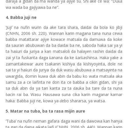
daraja a gidan da ma wanda ya ajiye su. Shi ake ce wa: “Du
a
ƙ
wa wada ba gajiyawa ba ne”.
4. Babba juji ne
‘Juji’ na nufin wurin da ake tara shara, daidai da bola ko jibji
(CNHN, 2006 sh. 220). Wannan karin magana tana nuna cewa
babba matattarar ajiye kowace matsala da damuwa da koke
da sauran abubuwan da ba daidai ba ne, saboda haka sai ya yi
ta ha
uri da juriya a kan matsaloli da halayen rashin daidai da
ƙ
zai yi ta fuskanta daga
anana da ke
ar
ashinsa. Haka yake a
ƙ
ƙ
ƙ
zamantakewar aure tsakanin kishiya da kishiyoyinta, dole ne
sai ta yi ha
uri da juriya da duk wasu abubuwa a matsayinta na
ƙ
uwargida, domin kuwa duk ab
i
n da babu ko wata matsala aka
samu za a ce laifinta ne don ita ce babba a cikin gidan, shi ya
sa duk abin da ya tari kanta za ta
auka ba tare da ta nuna
ɗ
acin rai ba. Wasu Hausawa suna cika karin maganar kamar
ɓ
haka: Babba juji ne, kowa ya
ebo shararsa, ya watsa.
ɗ
5. Matar na tuba, ba ta rasa mijin aure
‘Tuba’ na nufin neman gafara daga wani da dawowa kan hanya
ta gari da daina aikata laifi (CNHN, 2006 sh. 440). Wannan karin