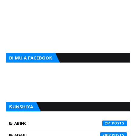
BI MU A FACEBOOK
ƘUNSHIYA
ABINCI
241
ADABI
2082