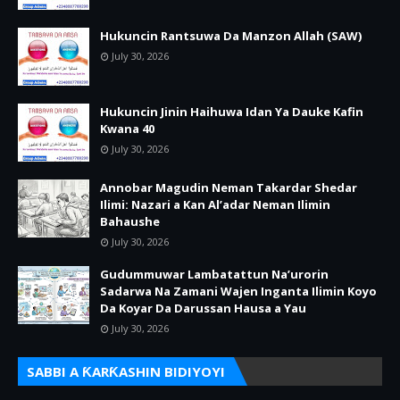
Hukuncin Rantsuwa Da Manzon Allah (SAW)
July 30, 2026
Hukuncin Jinin Haihuwa Idan Ya Dauke Kafin
Kwana 40
July 30, 2026
Annobar Magudin Neman Takardar Shedar
Ilimi: Nazari a Kan Al’adar Neman Ilimin
Bahaushe
July 30, 2026
Gudummuwar Lambatattun Na’urorin
Sadarwa Na Zamani Wajen Inganta Ilimin Koyo
Da Koyar Da Darussan Hausa a Yau
July 30, 2026
SABBI A ƘARƘASHIN BIDIYOYI