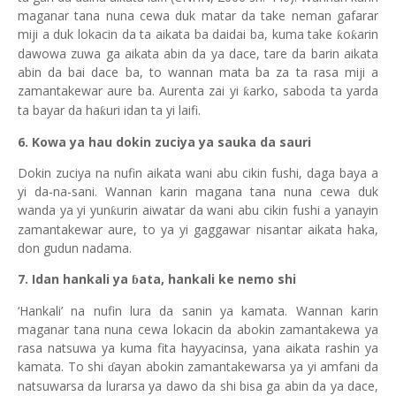
maganar tana nuna cewa duk matar da take neman gafarar
miji a duk lokacin da ta aikata ba daidai ba, kuma take
o
arin
ƙ
ƙ
dawowa zuwa ga aikata abin da ya dace, tare da barin aikata
abin da bai dace ba, to wannan mata ba za ta rasa miji a
zamantakewar aure ba. Aurenta zai yi
arko, saboda ta yarda
ƙ
ta bayar da ha
uri idan ta yi laifi.
ƙ
6. Kowa ya hau dokin zuciya ya sauka da sauri
Dokin zuciya na nufin aikata wani abu cikin fushi, daga baya a
yi da-na-sani. Wannan karin magana tana nuna cewa duk
wanda ya yi yun
urin aiwatar da wani abu cikin
f
ushi a yanayin
ƙ
zamantakewar aure, to ya yi gaggawar nisantar aikata haka,
don gudun nadama.
7. Idan hankali ya
ata, hankali k
e
nemo shi
ɓ
‘Hankali’ na nufin lura da sanin ya kamata. Wannan karin
maganar tana nuna cewa lokacin da abokin zamantakewa ya
rasa natsuwa ya kuma fita hayyacinsa, yana aikata rashin ya
kamata. To shi
ayan abokin zamantakewarsa ya yi amfani da
ɗ
natsuwarsa da lurarsa ya dawo da shi bisa ga abin da ya dace,