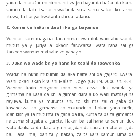
yana da matu
ar muhimmanci wajen bayar da ha
uri da kuma
ƙ
ƙ
samun daidaito tsakanin wa
anda suka samu sa
ani ko rashin
ɗ
ɓ
jituwa, ta hanyar kwatanta shi da fadanci.
2. Komai ka ha
ura da shi ka ga bayansa
ƙ
Wannan karin maganar tana nuna cewa duk wani abu wanda
mutun ya yi juriya a lokacin faruwarsa, wata rana zai ga
arshen wannan matsalar ko yanayin.
ƙ
3. Du
a wa wada ba ya hana ka tashi da tsawonka
ƙ
‘Wada’ na nufin mutumin da aka haife shi da gajarci
warai.
ƙ
Wani lokaci akan kira shi Malam Dogo (CNHN, 2006 sh. 464).
Wannan karin maganar tana nuna cewa duk wanda ya
girmama na
asa da shi a girman daraja ko wani matsayi na
ƙ
rayuwa, kuma ya mutunta shi, to shi ma zai ci gaba da
kasancewa da girmansa da mutuncinsa. Hakan yana nufin,
idan kishiya ta mutunta ta gaba da ita, kuma ta ba ta girmanta
na zama shugaba a gareta. Hakan ba zai hana ta samun duk
wata
aukaka da daraja ga maigidan da sauran mutanen gida
ɗ
ba. Hasali ma, idan ta yi hakan, za ta
ara samun
ima da
ƙ
ƙ