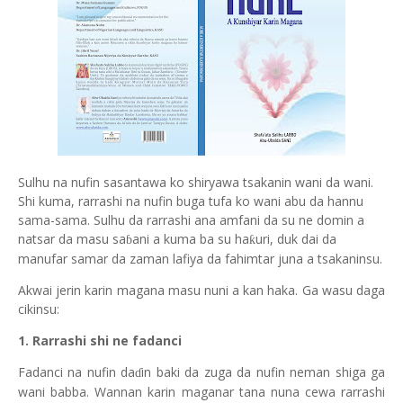
Sulhu na nufin sasantawa ko shiryawa tsakanin wani da wani.
Shi kuma, rarrashi na nufin buga tufa ko wani abu da hannu
sama-sama. Sulhu da rarrashi ana amfani da su ne domin a
natsar da masu sa
ani a kuma ba su ha
uri, duk dai da
ƙ
ɓ
manufar samar da zaman lafiya da fahimtar juna a tsakaninsu.
Akwai jerin ka
ri
n magana masu nuni a kan haka. Ga wasu daga
cikinsu:
1. Rarrashi shi ne fadanci
Fadanci na nufin da
in baki da zuga da nufin neman shiga ga
ɗ
wani babba. Wannan karin maganar tana nuna cewa rarrashi