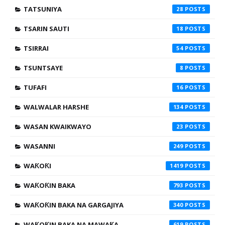
TATSUNIYA
28
TSARIN SAUTI
18
TSIRRAI
54
TSUNTSAYE
8
TUFAFI
16
WALWALAR HARSHE
134
WASAN KWAIKWAYO
23
WASANNI
249
WAƘOƘI
1419
WAƘOƘIN BAKA
793
WAƘOƘIN BAKA NA GARGAJIYA
340
WAƘOƘIN BAKA NA MAWAƘA
619