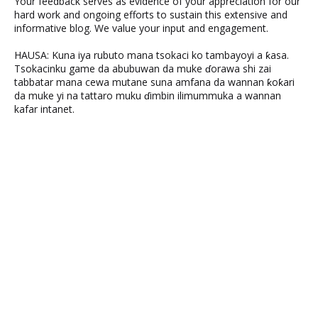
Your feedback serves as evidence of your appreciation for our
hard work and ongoing efforts to sustain this extensive and
informative blog. We value your input and engagement.
HAUSA: Kuna iya rubuto mana tsokaci ko tambayoyi a ƙasa.
Tsokacinku game da abubuwan da muke ɗorawa shi zai
tabbatar mana cewa mutane suna amfana da wannan ƙoƙari
da muke yi na tattaro muku ɗimbin ilimummuka a wannan
kafar intanet.