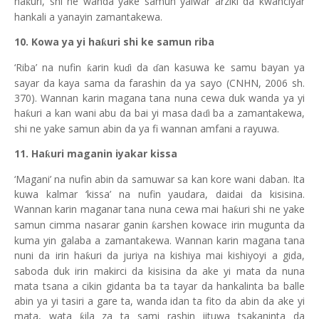
ha
uri, shi ne wanda yake samun yalwar arziki da kwanciyar
ƙ
hankali a yanayin zamantakewa.
10. Kowa ya yi ha
uri shi k
e
samun riba
ƙ
‘Riba’ na nufin
arin ku
i da
an kasuwa ke samu bayan ya
ƙ
ɗ
ɗ
sayar da kaya sama da farashin da ya sayo (CNHN, 2006 sh.
370). Wannan karin magana tana nuna cewa duk wanda ya yi
ha
uri a kan wani abu da bai yi masa da
i ba a zamantakewa,
ƙ
ɗ
shi ne yake samun abin da ya fi wannan amfani a rayuwa.
11. Ha
uri maganin iyakar kissa
ƙ
‘Magani’ na nufin abin da samuwar sa kan kore wani daban. Ita
kuwa kalmar ‘kissa’ na nufin yaudara, daidai da kisisina.
Wannan karin maganar tana nuna cewa mai ha
uri shi ne yake
ƙ
samun cimma nasarar ganin
arshen kowace irin mugunta da
ƙ
kuma yin galaba a zamantakewa. Wannan karin magana tana
nuni da irin ha
uri da juriya na kishiya mai
kishiyoyi
a gida,
ƙ
saboda duk irin makirci da kisisina da ake yi mata da nuna
mata tsana a cikin gidanta ba ta ta
yar
da hankalinta ba balle
abin ya yi tasiri a gare ta, wanda idan ta fito da abin da ake yi
mata, wata
ila za ta sami rashin jituwa tsakaninta da
ƙ