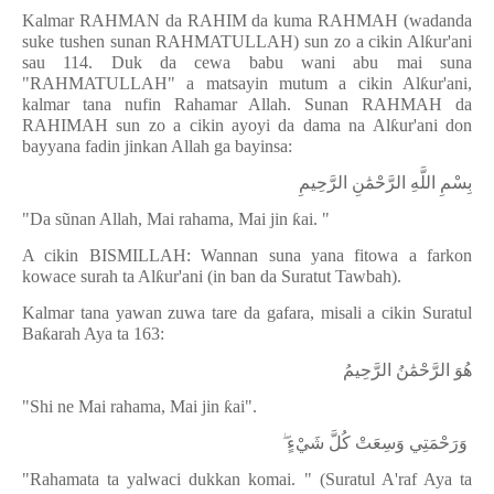
Kalmar RAHMAN da RAHIM da kuma RAHMAH (wadanda
suke tushen sunan RAHMATULLAH) sun zo a cikin Al
ƙ
ur'ani
sau 114. Duk da cewa babu wani abu mai suna
"RAHMATULLAH" a matsayin mutum a cikin Al
ƙ
ur'ani,
kalmar tana nufin Rahamar Allah. Sunan RAHMAH da
RAHIMAH sun zo a cikin ayoyi da dama na Al
ƙ
ur'ani don
bayyana fadin jinkan Allah ga bayinsa:
بِسْمِ اللَّهِ الرَّحْمَٰنِ الرَّحِيمِ
"Da sũnan Allah, Mai rahama, Mai jin
ƙ
ai. "
A cikin BISMILLAH: Wannan suna yana fitowa a farkon
kowace surah ta Al
ƙ
ur'ani (in ban da Suratut Tawbah).
Kalmar tana yawan zuwa tare da gafara, misali a cikin Suratul
Ba
ƙ
arah Aya ta 163:
هُوَ الرَّحْمَٰنُ الرَّحِيمُ
"Shi ne Mai rahama, Mai jin
ƙ
ai".
وَرَحْمَتِي وَسِعَتْ كُلَّ شَيْءٍ
"Rahamata ta yalwaci dukkan komai. " (Suratul A'raf Aya ta