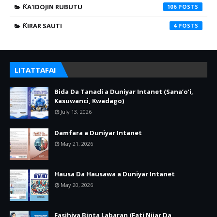
ƘA'IDOJIN RUBUTU
106
ƘIRAR SAUTI
4
LITATTAFAI
Bida Da Tanadi a Duniyar Intanet (Sana’o’i,
Kasuwanci, Kwadago)
July 13, 2026
Damfara a Duniyar Intanet
May 21, 2026
Hausa Da Hausawa a Duniyar Intanet
May 20, 2026
Fasihiya Binta Labaran (Fati Nijar Da