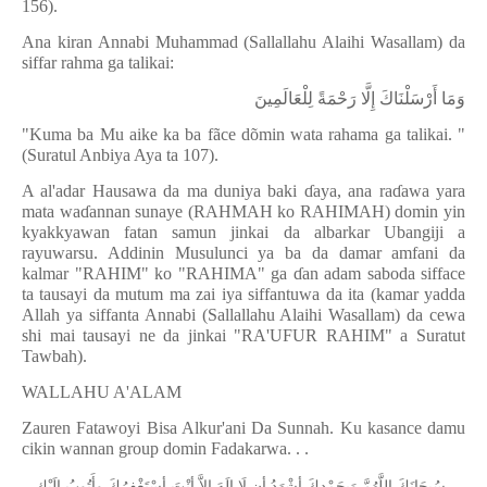
156).
Ana kiran Annabi Muhammad (Sallallahu Alaihi Wasallam) da
siffar rahma ga talikai:
وَمَا أَرْسَلْنَاكَ إِلَّا رَحْمَةً لِلْعَالَمِينَ
"Kuma ba Mu aike ka ba fãce dõmin wata rahama ga talikai. "
(Suratul Anbiya Aya ta 107).
A al'adar Hausawa da ma duniya baki
ɗ
aya, ana ra
ɗ
awa yara
mata wa
ɗ
annan sunaye (RAHMAH ko RAHIMAH) domin yin
kyakkyawan fatan samun jinkai da albarkar Ubangiji a
rayuwarsu. Addinin Musulunci ya ba da damar amfani da
kalmar "RAHIM" ko "RAHIMA" ga
ɗ
an adam saboda sifface
ta tausayi da mutum ma zai iya siffantuwa da ita (kamar yadda
Allah ya siffanta Annabi (Sallallahu Alaihi Wasallam) da cewa
shi mai tausayi ne da jinkai "RA'UFUR RAHIM" a Suratut
Tawbah).
WALLAHU A'ALAM
Zauren Fatawoyi Bisa Alkur'ani Da Sunnah. Ku kasance damu
cikin wannan group domin Fadakarwa. . .
ﺳُﺒﺤَﺎﻧَﻚَ
ﺍﻟﻠَّﻬُﻢَّ
ﻭَﺑِﺤَﻤْﺪِﻙَ
ﺃﺷْﻬَﺪُ
ﺃﻥ
ﻟَﺎ
ﺇِﻟَﻪَ
ﺇِﻻَّ
ﺃﻧْﺖَ
ﺃﺳْﺘَﻐْﻔِﺮُﻙَ
ﻭﺃَﺗُﻮﺏُ
ﺇِﻟَﻴْﻚ