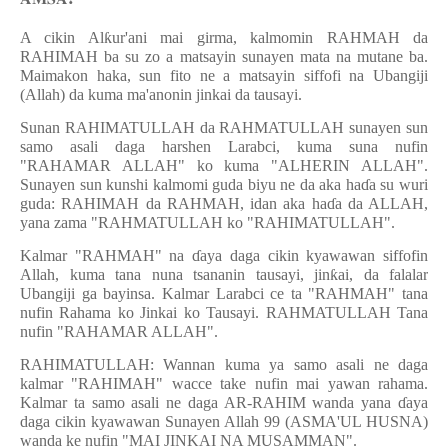
A cikin Al
ƙ
ur'ani mai girma, kalmomin RAHMAH da
RAHIMAH ba su zo a matsayin sunayen mata na mutane ba.
Maimakon haka, sun fito ne a matsayin siffofi na Ubangiji
(Allah) da kuma ma'anonin jinkai da tausayi.
Sunan RAHIMATULLAH da RAHMATULLAH sunayen sun
samo asali daga harshen Larabci, kuma suna nufin
"RAHAMAR ALLAH" ko kuma "ALHERIN ALLAH".
Sunayen sun kunshi kalmomi guda biyu ne da aka ha
ɗ
a su wuri
guda: RAHIMAH da RAHMAH, idan aka ha
ɗ
a da ALLAH,
yana zama "RAHMATULLAH ko "RAHIMATULLAH".
Kalmar "RAHMAH" na
ɗ
aya daga cikin kyawawan siffofin
Allah, kuma tana nuna tsananin tausayi, jin
ƙ
ai, da falalar
Ubangiji ga bayinsa. Kalmar Larabci ce ta "RAHMAH" tana
nufin Rahama ko Jinkai ko Tausayi. RAHMATULLAH Tana
nufin "RAHAMAR ALLAH".
RAHIMATULLAH: Wannan kuma ya samo asali ne daga
kalmar "RAHIMAH" wacce take nufin mai yawan rahama.
Kalmar ta samo asali ne daga AR-RAHIM wanda yana
ɗ
aya
daga cikin kyawawan Sunayen Allah 99 (ASMA'UL HUSNA)
wanda ke nufin "MAI JINKAI NA MUSAMMAN".