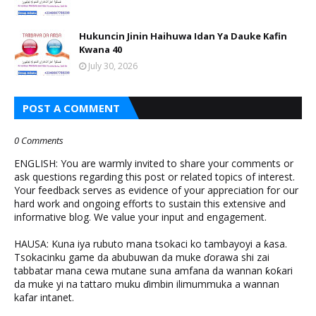
Hukuncin Jinin Haihuwa Idan Ya Dauke Kafin
Kwana 40
July 30, 2026
POST A COMMENT
0 Comments
ENGLISH: You are warmly invited to share your comments or
ask questions regarding this post or related topics of interest.
Your feedback serves as evidence of your appreciation for our
hard work and ongoing efforts to sustain this extensive and
informative blog. We value your input and engagement.
HAUSA: Kuna iya rubuto mana tsokaci ko tambayoyi a ƙasa.
Tsokacinku game da abubuwan da muke ɗorawa shi zai
tabbatar mana cewa mutane suna amfana da wannan ƙoƙari
da muke yi na tattaro muku ɗimbin ilimummuka a wannan
kafar intanet.