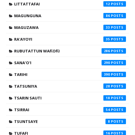
LITTATTAFAI
12
MAGUNGUNA
86
MAGUZAWA
33
RA'AYOYI
35
RUBUTATTUN WAƘOƘI
286
SANA'O'I
290
TARIHI
390
TATSUNIYA
28
TSARIN SAUTI
18
TSIRRAI
54
TSUNTSAYE
8
TUFAFI
16