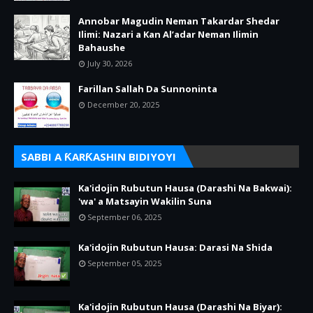
Annobar Magudin Neman Takardar Shedar
Ilimi: Nazari a Kan Al’adar Neman Ilimin
Bahaushe
July 30, 2026
Farillan Sallah Da Sunnoninta
December 20, 2025
SABBI A ƘARƘASHIN BIDIYOYI
Ka'idojin Rubutun Hausa (Darashi Na Bakwai):
'wa' a Matsayin Wakilin Suna
September 06, 2025
Ka'idojin Rubutun Hausa: Darasi Na Shida
September 05, 2025
Ka'idojin Rubutun Hausa (Darashi Na Biyar):