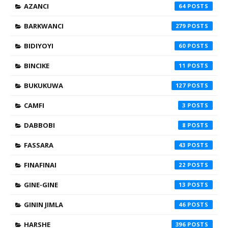
AZANCI
64
BARKWANCI
279
BIDIYOYI
60
BINCIKE
11
BUKUKUWA
127
CAMFI
3
DABBOBI
8
FASSARA
43
FINAFINAI
22
GINE-GINE
13
GININ JIMLA
46
HARSHE
396