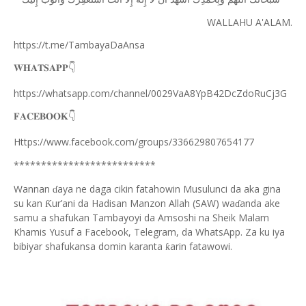
WALLAHU A'ALAM.
https://t.me/TambayaDaAnsa
👇
𝐖𝐇𝐀𝐓𝐒𝐀𝐏𝐏
https://whatsapp.com/channel/0029VaA8YpB42DcZdoRuCj3G
👇
𝐅𝐀𝐂𝐄𝐁𝐎𝐎𝐊
Https://www.facebook.com/groups/336629807654177
**************************
Wannan
aya ne daga cikin fatahowin Musulunci da aka gina
ɗ
su kan
ur’ani da Hadisan Manzon Allah (SAW) wa
anda ake
Ƙ
ɗ
samu a shafukan Tambayoyi da Amsoshi na Sheik Malam
Khamis Yusuf a Facebook, Telegram, da WhatsApp. Za ku iya
bibiyar shafukansa domin karanta
arin fatawowi.
ƙ