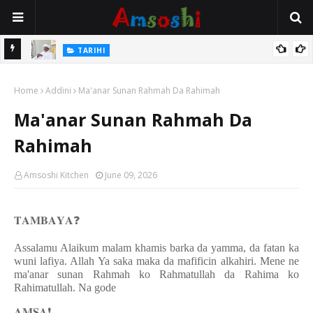
Na Mata
TARIHI
Sarkin Gummi Na Sha Biyar: Sarkin Mafaran Gummi Justice Lawal
Home
Hassan
Addini
Ma'anar Sunan Rahmah Da Rahimah
Ma'anar Sunan Rahmah Da
Rahimah
Amsoshi Kitchen
June 09, 2026
𝐓𝐀𝐌𝐁𝐀𝐘𝐀
❓
Assalamu Alaikum malam khamis barka da yamma, da fatan ka
wuni lafiya. Allah Ya saka maka da mafificin alkahiri. Mene ne
ma'anar sunan Rahmah ko Rahmatullah da Rahima ko
Rahimatullah. Na gode
𝐀𝐌𝐒𝐀
❗️