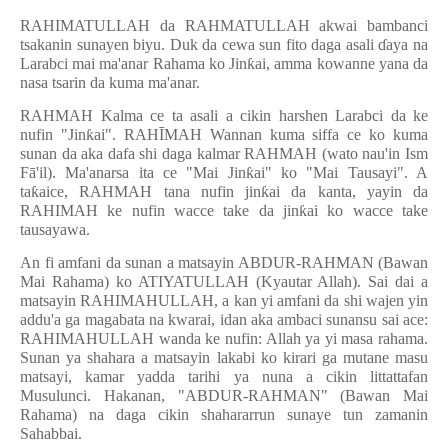
RAHIMATULLAH da RAHMATULLAH akwai bambanci
tsakanin sunayen biyu. Duk da cewa sun fito daga asali
ɗ
aya na
Larabci mai ma'anar Rahama ko Jin
ƙ
ai, amma kowanne yana da
nasa tsarin da kuma ma'anar.
RAHMAH Kalma ce ta asali a cikin harshen Larabci da ke
nufin "Jin
ƙ
ai". RAH
Ī
MAH Wannan kuma siffa ce ko kuma
sunan da aka dafa shi daga kalmar RAHMAH (wato nau'in Ism
F
ā
'il). Ma'anarsa ita ce "Mai Jin
ƙ
ai" ko "Mai Tausayi". A
ta
ƙ
aice, RAHMAH tana nufin jin
ƙ
ai da kanta, yayin da
RAHIMAH ke nufin wacce take da jin
ƙ
ai ko wacce take
tausayawa.
An fi amfani da sunan a matsayin ABDUR-RAHMAN (Bawan
Mai Rahama) ko ATIYATULLAH (Kyautar Allah). Sai dai a
matsayin RAHIMAHULLAH, a kan yi amfani da shi wajen yin
addu'a ga magabata na kwarai, idan aka ambaci sunansu sai ace:
RAHIMAHULLAH wanda ke nufin: Allah ya yi masa rahama.
Sunan ya shahara a matsayin lakabi ko kirari ga mutane masu
matsayi, kamar yadda tarihi ya nuna a cikin littattafan
Musulunci. Hakanan, "ABDUR-RAHMAN" (Bawan Mai
Rahama) na daga cikin shahararrun sunaye tun zamanin
Sahabbai.