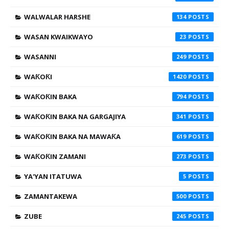
WALWALAR HARSHE
134
WASAN KWAIKWAYO
23
WASANNI
249
WAƘOƘI
1420
WAƘOƘIN BAKA
794
WAƘOƘIN BAKA NA GARGAJIYA
341
WAƘOƘIN BAKA NA MAWAƘA
619
WAƘOƘIN ZAMANI
273
YA'YAN ITATUWA
5
ZAMANTAKEWA
500
ZUBE
245