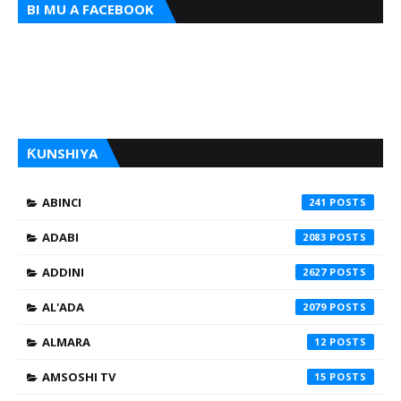
BI MU A FACEBOOK
ƘUNSHIYA
ABINCI
241
ADABI
2083
ADDINI
2627
AL'ADA
2079
ALMARA
12
AMSOSHI TV
15