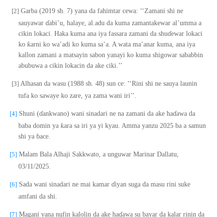
[2]
Garba (2019 sh. 7) yana da fahimtar cewa: ‘‘Zamani shi ne
sauyawar
ɗ
abi’u, halaye, al.adu da kuma zamantakewar al’umma a
cikin lokaci. Haka kuma ana iya fassara zamani da shu
ɗ
ewar lokaci
ƙ
ko
arni ko wa’adi ko kuma sa’a. A wata ma’anar kuma, ana iya
kallon zamani a matsayin sabon yanayi ko kuma shigowar sababbin
abubuwa a cikin lokacin da ake ciki.’’
[3]
Alhasan da wasu (1988 sh. 48) sun ce: ‘‘Rini shi ne sauya launin
tufa ko sawaye ko zare, ya zama wani iri’’.
[4]
Shuni (
ɗ
ankwano) wani sinadari ne na zamani da ake ha
ɗ
awa da
ƙ
baba domin ya
ara sa iri ya yi kyau. Amma yanzu 2025 ba a samun
shi ya
ɓ
ace.
[5]
Malam Bala Alhaji Sakkwato, a unguwar Marinar Dallatu,
03/11/2025.
[6]
Sada wani sinadari ne mai kamar
ɗ
iyan suga da masu rini suke
amfani da shi.
[7]
Magani yana nufin kalolin da ake ha
ɗ
awa su bayar da kalar rinin da