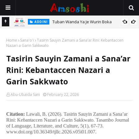
Tuban Wanda Ya Je Wurin Boka
ADDINI
tsari,
Home
Sana'o'i
Tasirin Sauyin Zamani a Sana’ar Rini: Kebantaccen
Nazari a Garin Sakkwato
Tasirin Sauyin Zamani a Sana’ar
Rini: Kebantaccen Nazari a
Garin Sakkwato
Abu-Ubaida Sani
February 22, 2026
Citation:
Lawali, B. (2026). Tasirin Sauyin Zamani a Sana’ar
Rini: Ke
ɓ
antaccen Nazari a Garin Sakkwato. Tasambo Journal
of Language, Literature, and Culture, 5(1), 67-73.
www.doi.org/10.36349/tjllc.2026.v05i01.007.