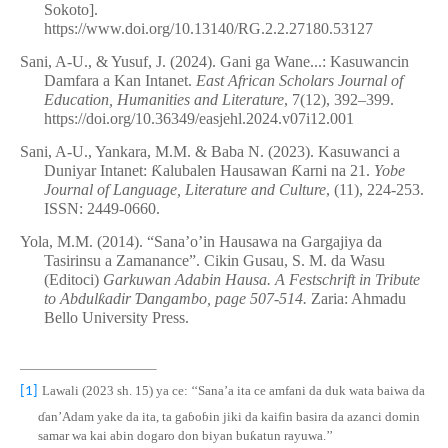
Sokoto].
https://www.doi.org/10.13140/RG.2.2.27180.53127
Sani, A-U., & Yusuf, J. (2024). Gani ga Wane...: Kasuwancin
Damfara a Kan Intanet.
East African Scholars Journal of
Education, Humanities and Literature
, 7(12), 392–399.
https://doi.org/10.36349/easjehl.2024.v07i12.001
Sani, A-U., Yankara, M.M. & Baba N. (2023). Kasuwanci a
Duniyar Intanet:
Ƙ
alubalen Hausawan
Ƙ
arni na 21.
Yobe
Journal of Language, Literature and Culture
, (11), 224-253.
ISSN: 2449-0660.
Yola, M.M. (2014). “Sana’o’in Hausawa na Gargajiya da
Tasirinsu a Zamanance”. Cikin Gusau, S. M. da Wasu
(Editoci)
Garkuwan Adabin Hausa. A Festschrift in Tribute
to Abdul
ƙ
adir
Ɗ
angambo, page 507-514.
Zaria: Ahmadu
Bello University Press.
Lawali (2023 sh. 15) ya ce: ‘‘Sana’a ita ce amfani da duk wata baiwa da
[1]
ɗ
an’Adam yake da ita, ta ga
ɓ
o
ɓ
in jiki da kaifin basira da azanci domin
samar wa kai abin dogaro don biyan bu
ƙ
atun rayuwa.’’