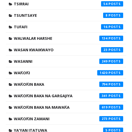
TSIRRAI
54
TSUNTSAYE
8
TUFAFI
16
WALWALAR HARSHE
134
WASAN KWAIKWAYO
23
WASANNI
249
WAƘOƘI
1420
WAƘOƘIN BAKA
794
WAƘOƘIN BAKA NA GARGAJIYA
341
WAƘOƘIN BAKA NA MAWAƘA
619
WAƘOƘIN ZAMANI
273
YA'YAN ITATUWA
5