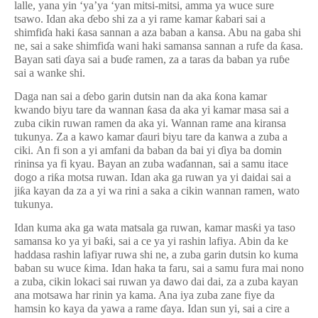
lalle, yana yin ‘ya’ya ‘yan mitsi-mitsi, amma ya wuce sure
tsawo.
Idan aka
ɗ
ebo shi za a yi rame kamar
ƙ
abari sai a
shimfi
ɗ
a haki
ƙ
asa sannan a aza baban a kansa. Abu na gaba shi
ne, sai a sake shimfi
ɗ
a wani haki samansa sannan a rufe da
ƙ
asa.
Bayan sati
ɗ
aya sai a bu
ɗ
e ramen, za a taras da baban ya ru
ɓ
e
sai a wanke shi.
Daga nan sai a
ɗ
ebo garin dutsin nan da aka
ƙ
ona kamar
kwando biyu tare da wannan
ƙ
asa da aka yi kamar masa sai a
zuba cikin ruwan ramen da aka yi. Wannan rame ana kiransa
tukunya. Za a kawo kamar
ɗ
auri biyu tare da kanwa a zuba a
ciki.
An fi son a yi amfani da baban da bai yi
ɗ
iya ba domin
rininsa ya fi kyau.
Bayan an zuba wa
ɗ
annan, sai a samu itace
dogo a ri
ƙ
a motsa ruwan. Idan aka ga ruwan ya yi daidai sai a
ji
ƙ
a kayan da za a yi wa rini a saka a cikin wannan ramen, wato
tukunya.
Idan kuma aka ga wata matsala ga ruwan, kamar mas
ƙ
i ya taso
samansa ko ya yi ba
ƙ
i, sai a ce ya yi rashin lafiya. Abin da ke
haddasa rashin lafiyar ruwa shi ne, a zuba garin dutsin ko kuma
baban su wuce
ƙ
ima. Idan haka ta faru, sai a samu fura mai nono
a zuba, cikin lokaci sai ruwan ya dawo dai dai, za a zuba kayan
ana motsawa har rinin ya kama. Ana iya zuba zane fiye da
hamsin ko kaya da yawa a rame
ɗ
aya. Idan sun yi, sai a cire a