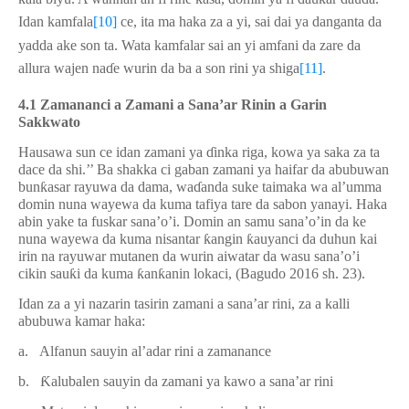
Idan kamfala
[10]
ce, ita ma haka za a yi, sai dai ya danganta da
yadda ake son ta. Wata kamfalar sai an yi amfani da zare da
allura wajen na
ɗ
e wurin da ba a son rini ya shiga
[11]
.
4.1 Zamananci a Zamani a Sana’ar Rinin a Garin
Sakkwato
Hausawa sun ce idan zamani ya
ɗ
inka riga, kowa ya saka za ta
dace da shi.’’ Ba shakka ci gaban zamani ya haifar da abubuwan
bun
ƙ
asar rayuwa da dama, wa
ɗ
anda suke taimaka wa al’umma
domin nuna wayewa da kuma tafiya tare da sabon yanayi. Haka
abin yake ta fuskar sana’o’i. Domin an samu sana’o’in da ke
nuna wayewa da kuma nisantar
ƙ
angin
ƙ
auyanci da duhun kai
irin na rayuwar mutanen da wurin aiwatar da wasu sana’o’i
cikin sau
ƙ
i da kuma
ƙ
an
ƙ
anin lokaci, (Bagudo 2016 sh. 23).
Idan za a yi nazarin tasirin zamani a sana’ar rini, za a kalli
abubuwa kamar haka:
a.
Alfanun sauyin al’adar rini a zamanance
b.
Ƙ
alubalen sauyin da zamani ya kawo a sana’ar rini