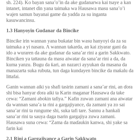
sh. 224). Ko bayan sana’o’in da ake gudanarwa kai tsaye a kan
intanet, intanet
ɗ
in yana taimaka wa Hausawa masu sana’o’i
wajen samun bayanai game da yadda za su inganta
kasuwancinsu.
1.3 Hanyoyin Gudanar da Bincike
Bincike irin wannan yana bu
ƙ
atar bin wasu hanyoyi da za su
taimaka a yi nasara. A wannan takarda, an kai ziyarar gani da
ido a wuraren da ake gudanar da sana’ar rini a garin Sakkwato.
Binciken ya tattauna da masu aiwatar da sana’ar rini a da, da
kuma yanzu. Bugu da
ƙ
ari, an nazarci ayyukan da masana da
manazarta suka rubuta, tun daga kundayen bincike da ma
ƙ
alu da
littafai.
Ganin wannan aiki ya shafi tasirin zamani a sana’ar rini, an
ɗ
ora
shi bisa hanyar
ɗ
ora aiki ta Karin maganar Hausawa da take
cewa: “Zamani abokin tafiya.” Kafin zuwan zamani ana aiwatar
da wannan sana’a ta rini a gargajiyance, da zamani ya zo sai
sana’ar rini ta rungume shi, suka tafi tare. Sannu a hankali
sana’ar rini ta sauya daga tsarin gargajiya zuwa zamani.
Hausawa suna cewa: “Zama da ma
ɗ
aukin kanwa, shi yake sa
farin kai
2.1 Rini a Gargajiyance a Garin Sakkwato