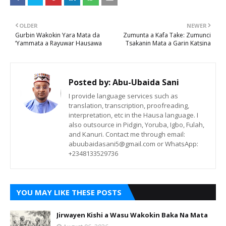
OLDER
NEWER
Gurbin Wakokin Yara Mata da
Zumunta a Kafa Take: Zumunci
‘Yammata a Rayuwar Hausawa
Tsakanin Mata a Garin Katsina
Posted by:
Abu-Ubaida Sani
I provide language services such as
translation, transcription, proofreading,
interpretation, etc in the Hausa language. I
also outsource in Pidgin, Yoruba, Igbo, Fulah,
and Kanuri. Contact me through email:
abuubaidasani5@gmail.com or WhatsApp:
+2348133529736
YOU MAY LIKE THESE POSTS
Jirwayen Kishi a Wasu Wakokin Baka Na Mata