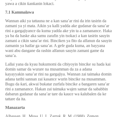
yawa a cikin
ƙ
an
ƙ
anin lokaci.
7.1 Kammalawa
Wannan aiki ya tattauna ne a kan sana’ar rini da irin tasirin da
zamani ya yi mata. Aikin ya kalli yadda ake gudanar da sana’ar
rini a gargajiyance da kuma yadda ake yin ta a zamanance. Haka
ya ba da haske aka samu zarafin yin tsokaci a kan tasirin sauyin
zamani a cikin sana’ar rini. Binciken ya fito da alfanun da sauyin
zamanin ya haifar ga sana’ar. A gefe guda kuma, an bayyana
wani abu dangane da rashin alfanun sauyin zamani game da
sana’a.
Lallai yana da kyau hukumomi da cibiyoyin bincike su ha
ɗ
a kai
domin samar da wurare na musamman da za a adana
kayayyakin sana’ar rini na gargajiya.
Wannan zai taimaka domin
adana tarihi sannan zai kasance wurin bincike na musamman.
Bugu da
ƙ
ari, akwai bu
ƙ
atar zurfafa bincike a
ɓ
angaren sana’ar
rini a zamanance. Hakan zai taimaka wajen samar da sababbin
dabarun gudanar da sana’ar tare da kauce wa
ƙ
alubalen da ke
tattare da ita.
Manazarta
Alhassan, H., Musa, U. I., Zarru
ƙ
, R. M. (1988).
Zaman