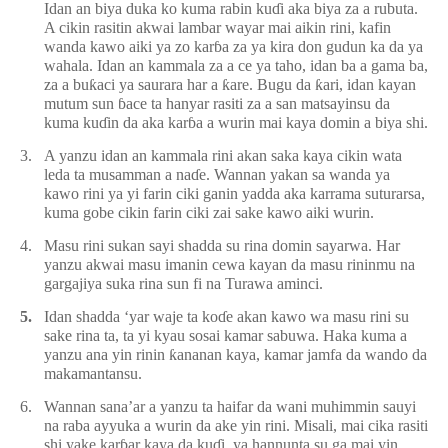
Idan an biya duka ko kuma rabin ku
ɗ
i aka biya za a rubuta.
A cikin rasitin akwai lambar wayar mai aikin rini, kafin
wanda kawo aiki ya zo kar
ɓ
a za ya kira don gudun ka da ya
wahala. Idan an kammala za a ce ya taho, idan ba a gama ba,
za a bu
ƙ
aci ya saurara har a
ƙ
are. Bugu da
ƙ
ari, idan kayan
mutum sun
ɓ
ace ta hanyar rasiti za a san matsayinsu da
kuma ku
ɗ
in da aka kar
ɓ
a a wurin mai kaya domin a biya shi.
3.
A yanzu idan an kammala rini akan saka kaya cikin wata
leda ta musamman a na
ɗ
e. Wannan yakan sa wanda ya
kawo rini ya yi farin ciki ganin yadda aka karrama suturarsa,
kuma gobe cikin farin ciki zai sake kawo aiki wurin.
4.
Masu rini sukan sayi shadda su rina domin sayarwa. Har
yanzu akwai masu imanin cewa kayan da masu rininmu na
gargajiya suka rina sun fi na Turawa aminci.
5.
Idan shadda ‘yar waje ta ko
ɗ
e akan kawo wa masu rini su
sake rina ta, ta yi kyau sosai kamar sabuwa. Haka kuma a
yanzu ana yin rinin
ƙ
ananan kaya, kamar jamfa da wando da
makamantansu.
6.
Wannan sana’ar a yanzu ta haifar da wani muhimmin sauyi
na raba ayyuka a wurin da ake yin rini. Misali, mai cika rasiti
shi yake kar
ɓ
ar kaya da ku
ɗ
i, ya hannunta su ga mai yin