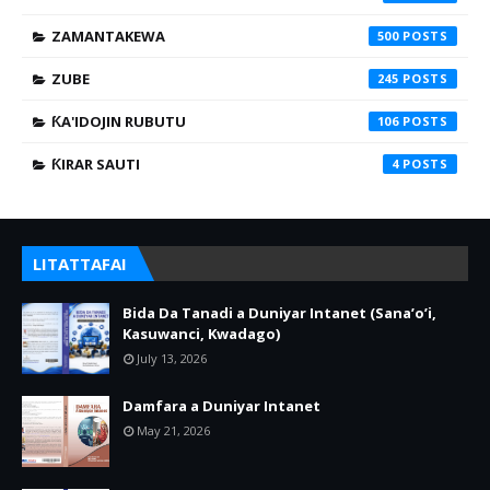
ZAMANTAKEWA
500
ZUBE
245
ƘA'IDOJIN RUBUTU
106
ƘIRAR SAUTI
4
LITATTAFAI
Bida Da Tanadi a Duniyar Intanet (Sana’o’i,
Kasuwanci, Kwadago)
July 13, 2026
Damfara a Duniyar Intanet
May 21, 2026