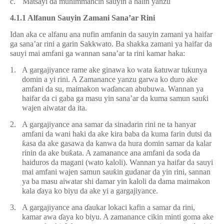
c.
Matsayi da muhimmancin sauyin a halin yanzu
4.1.1 Alfanun Sauyin Zamani Sana’ar Rini
Idan aka ce alfanu ana nufin amfanin da sauyin zamani ya haifar
ga sana’ar rini a garin Sakkwato. Ba shakka zamani ya haifar da
sauyi mai amfani ga wannan sana’ar ta rini kamar haka:
1.
A gargajiyance rame ake ginawa ko wata
ƙ
atuwar tukunya
domin a yi rini. A Zamanance yanzu garwa ko duro ake
amfani da su, maimakon wa
ɗ
ancan abubuwa. Wannan ya
haifar da ci gaba ga masu yin sana’ar da kuma samun sau
ƙ
i
wajen aiwatar da ita.
2.
A gargajiyance ana samar da sinadarin rini ne ta hanyar
amfani da wani haki da ake kira baba da kuma farin dutsi da
ƙ
asa da ake gasawa da kanwa da hura domin samar da kalar
rinin da ake bu
ƙ
ata. A zamanance ana amfani da soda da
haiduros da magani (wato kaloli). Wannan ya haifar da sauyi
mai amfani wajen samun sau
ƙ
in gudanar da yin rini, sannan
ya ba masu aiwatar shi damar yin kaloli da dama maimakon
kala
ɗ
aya ko biyu da ake yi a gargajiyance.
3.
A gargajiyance ana
ɗ
aukar lokaci kafin a samar da rini,
kamar awa
ɗ
aya ko biyu. A zamanance cikin minti goma ake