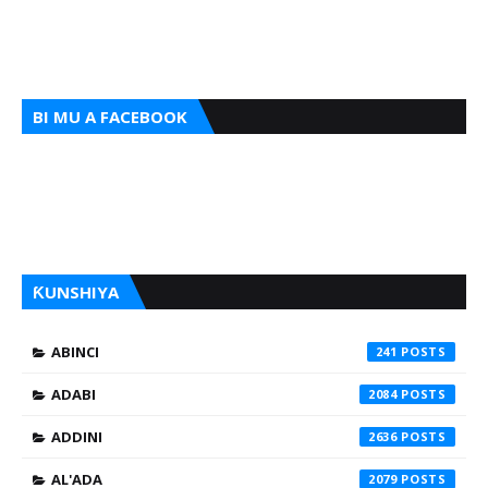
BI MU A FACEBOOK
ƘUNSHIYA
ABINCI
241
ADABI
2084
ADDINI
2636
AL'ADA
2079