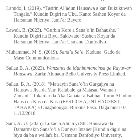
Lami
ɗ
o, I. (2019). “Tasirin Al’adun Hausawa a kan Bukukuwan
Tangale.” Kundin Digiri na Uku. Kano: Sashen Koyar da
Harsunan Nijeriya, Jami’ar Bayero.
Lawali, B. (2023). ‘‘Gurbin Kore a Sana’o’in Bahaushe.’’
Kundin Digiri na Biyu. Sakkwato: Sashen Koyar da
Harsunan Nijeriya, Jami’ar Usmanu
Ɗ
anfodiyo.
Muhammad, M. S. (2019).
Sana’a Sa’a.
Kaduna: Gado da
Masu Communications.
Sallau B. A. (2023).
Wanzanci da Muhimmancinsa ga Rayuwar
Hausawa.
Zaria: Ahmadu Bello University Press Limited.
Sallau, B. A. (2018). “Matsayin Sana’o’in Gargajiya na
Hausawa Jiya da Yau:
Ƙ
alubale ga Matasan Wannan
Zamani”. Takardar da Aka Gabatar a Babban Taron Al’adun
Hausa na
Ƙ
asa da
Ƙ
asa (FESTICHA, INTHACFEST,
TAHAKA) a Ouagadougou Burkina Faso. Daga ranar 07-
11/12/2018.
Sani, A.-U. (2025). Lokacin Abu a yi Shi: Hausawa da
Damarmakin Sana’o’i a Duniyar Intanet [Kundin digiri na
biyu da ba a wallafa ba, Usmanu Danfodiyo University,