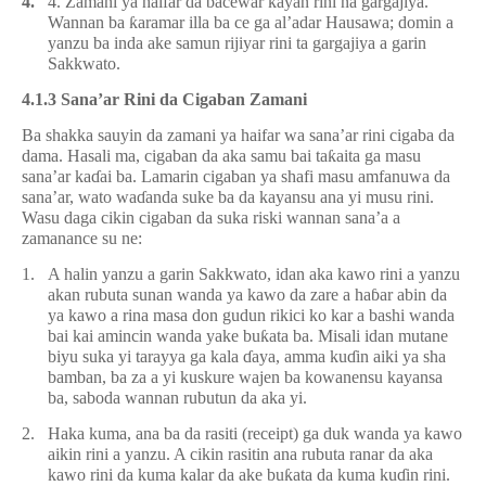
4.
4. Zamani ya haifar da
ɓ
acewar kayan rini na gargajiya.
Wannan ba
ƙ
aramar illa ba ce ga al’adar Hausawa; domin a
yanzu ba inda ake samun rijiyar rini ta gargajiya a garin
Sakkwato.
4.1.3 Sana’ar Rini da Cigaban Zamani
Ba shakka sauyin da zamani ya haifar wa sana’ar rini cigaba da
dama. Hasali ma, cigaban da aka samu bai ta
ƙ
aita ga masu
sana’ar ka
ɗ
ai ba. Lamarin cigaban ya shafi masu amfanuwa da
sana’ar, wato wa
ɗ
anda suke ba da kayansu ana yi musu rini.
Wasu daga cikin cigaban da suka riski wannan sana’a a
zamanance su ne:
1.
A halin yanzu a garin Sakkwato, idan aka kawo rini a yanzu
akan rubuta sunan wanda ya kawo da zare a ha
ɓ
ar abin da
ya kawo a rina masa don gudun rikici ko kar a bashi wanda
bai kai amincin wanda yake bu
ƙ
ata ba. Misali idan mutane
biyu suka yi tarayya ga kala
ɗ
aya, amma ku
ɗ
in aiki ya sha
bamban, ba za a yi kuskure wajen ba kowanensu kayansa
ba, saboda wannan rubutun da aka yi.
2.
Haka kuma, ana ba da rasiti (receipt) ga duk wanda ya kawo
aikin rini a yanzu. A cikin rasitin ana rubuta ranar da aka
kawo rini da kuma kalar da ake bu
ƙ
ata da kuma ku
ɗ
in rini.