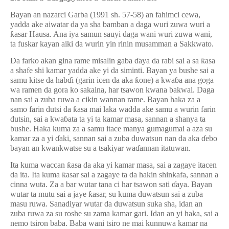
Bayan an nazarci Garba (1991 sh. 57-58) an fahimci cewa,
yadda ake aiwatar da ya sha bamban a daga wuri zuwa wuri a
ƙ
asar Hausa. Ana iya samun sauyi daga wani wuri zuwa wani,
ta fuskar kayan aiki da wurin yin rinin musamman a Sakkwato.
Da farko akan gina rame misalin gaba
ɗ
aya da rabi sai a sa
ƙ
asa
a shafe shi kamar yadda ake yi da siminti. Bayan ya bushe sai a
samu kitse da hab
ɗ
i (garin icen da aka
ƙ
one) a kwa
ɓ
a ana goga
wa ramen da gora ko sakaina, har tsawon kwana bakwai. Daga
nan sai a zuba ruwa a cikin wannan rame. Bayan haka za a
samo farin dutsi da
ƙ
asa mai laka wadda ake samu a wurin farin
dutsin, sai a kwa
ɓ
ata ta yi ta kamar masa, sannan a shanya ta
bushe. Haka kuma za a samu itace manya gumagumai a aza su
kamar za a yi
ɗ
aki, sannan sai a zuba duwatsun nan da aka
ɗ
ebo
bayan an kwankwatse su a tsakiyar wa
ɗ
annan itatuwan.
Ita kuma waccan
ƙ
asa da aka yi kamar masa, sai a zagaye itacen
da ita. Ita kuma
ƙ
asar sai a zagaye ta da hakin shinkafa, sannan a
cinna wuta. Za a bar wutar tana ci har tsawon sati
ɗ
aya.
Bayan
wutar ta mutu sai a jaye
ƙ
asar, su kuma duwatsun sai a zuba
masu ruwa. Sanadiyar wutar da duwatsun suka sha, idan an
zuba ruwa za su roshe su zama kamar gari. Idan an yi haka, sai a
nemo tsiron baba. Baba wani tsiro ne mai kunnuwa kamar na