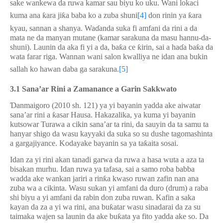
sake wankewa da ruwa kamar sau biyu ko uku. Wani lokaci
kuma ana
ƙ
ara ji
ƙ
a baba ko a zuba shuni
[4]
don rinin ya
ƙ
ara
kyau, sannan a shanya.
Wa
ɗ
anda suka fi amfani da rini a da
mata ne da manyan mutane (kamar sarakuna da masu hannu-da-
shuni). Launin da aka fi yi a da, ba
ƙ
a ce
ƙ
irin, sai a ha
ɗ
a ba
ƙ
a da
wata farar riga. Wannan wani salon kwalliya ne idan ana bukin
sallah ko hawan daba ga sarakuna.
[5]
3.1 Sana’ar Rini a Zamanance a Garin Sakkwato
Ɗ
anmaigoro (2010 sh. 121) ya yi bayanin yadda ake aiwatar
sana’ar rini a
ƙ
asar Hausa. Hakazalika, ya kuma yi bayanin
kutsowar Turawa a cikin sana’ar ta rini, da sauyin da ta samu ta
hanyar shigo da wasu kayyaki da suka so su dushe tagomashinta
a gargajiyance. Kodayake bayanin sa ya ta
ƙ
aita sosai.
Idan za yi rini akan tanadi garwa da ruwa a hasa wuta a aza ta
bisakan murhu. Idan ruwa ya tafasa, sai a samo roba babba
wadda ake wankan jariri a rin
ƙ
a kwaso ruwan zafin nan ana
zuba wa a cikinta. Wasu sukan yi amfani da duro (drum) a raba
shi biyu a yi amfani da rabin don zuba ruwan. Kafin a saka
kayan da za a yi wa rini, ana bu
ƙ
atar wasu sinadarai da za su
taimaka wajen sa launin da ake bu
ƙ
ata ya fito yadda ake so. Da