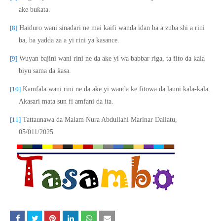
ƙ
ake bu
ata.
[8]
Haiduro wani sinadari ne mai kaifi wanda idan ba a zuba shi a rini
ba, ba yadda za a yi rini ya kasance.
[9]
Wuyan bajini wani rini ne da ake yi wa babbar riga, ta fito da kala
ƙ
biyu sama da
asa.
[10]
Kamfala wani rini ne da ake yi wanda ke fitowa da launi kala-kala.
Akasari mata sun fi amfani da ita.
[11]
Tattaunawa da Malam Nura Abdullahi Marinar Dallatu,
05/011/2025.