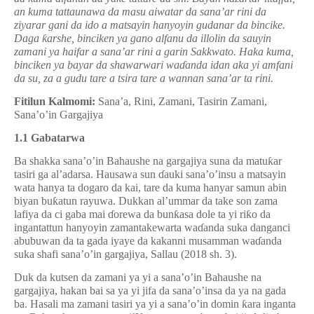
an kuma tattaunawa da masu aiwatar da sana’ar rini da
ziyarar gani da ido a matsayin hanyoyin gudanar da bincike.
Daga
ƙ
arshe, binciken ya gano alfanu da illolin da sauyin
zamani ya haifar a sana’ar rini a garin Sakkwato. Haka kuma,
binciken ya bayar da shawarwari wa
ɗ
anda idan aka yi amfani
da su, za a gudu tare a tsira tare a wannan sana’ar ta rini.
Fitilun Kalmomi:
Sana’a, Rini, Zamani, Tasirin Zamani,
Sana’o’in Gargajiya
1.1 Gabatarwa
Ba shakka sana’o’in Bahaushe na gargajiya suna da matu
ƙ
ar
tasiri ga al’adarsa. Hausawa sun
ɗ
auki sana’o’insu a matsayin
wata hanya ta dogaro da kai, tare da kuma hanyar samun abin
biyan bu
ƙ
atun rayuwa. Dukkan al’ummar da take son zama
lafiya da ci gaba mai
ɗ
orewa da bun
ƙ
asa dole ta yi ri
ƙ
o da
ingantattun hanyoyin zamantakewarta wa
ɗ
anda suka danganci
abubuwan da ta gada iyaye da kakanni musamman wa
ɗ
anda
suka shafi sana’o’in gargajiya, Sallau (2018 sh. 3).
Duk da kutsen da zamani ya yi a sana’o’in Bahaushe na
gargajiya, hakan bai sa ya yi jifa da sana’o’insa da ya na gada
ba. Hasali ma zamani tasiri ya yi a sana’o’in domin
ƙ
ara inganta