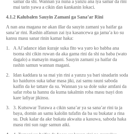
samar da shi. Wannan ya nuna a yanzu ana iya samar da rini
mai tarin yawa a cikin
ɗ
an
ƙ
an
ƙ
anin lokaci.
4.1.2
Ƙ
alubalen Sauyin Zamani ga Sana’ar Rini
A nan ana magana ne akan illar da sauyin zamani ya haifar ga
sana’ar rini. Rashin alfanun zai iya kasancewa ga jama’a ko su
kansu masu sanar rinin kamar haka:
1.
A Al’adance idan
ƙ
uraje suka fito wa yaro ko babba ana
tsoma shi cikin ruwan da aka gama rini da shi na baba (wato
dagalo) a matsayin magani. Sauyin zamani ya haifar da
rashin samun wannan magani.
2.
Idan
ƙ
addara ta sa mai yin rini a yanzu ya bari sinadarin soda
ko haiduros suka ta
ɓ
ar masa jiki, zai samu rauni saboda
kaifin da ke tattare da su. Wannan ya sa dole suke amfani da
safar roba ta hannu da kuma takalmin roba masu tsayi don
kare lafiyar jikinsu.
3.
3. Kutsowar Turawa a cikin sana’ar ya sa sana’ar rini ta ja
baya, domin an samu kalolin tufafin da ba su bu
ƙ
atar a rina
su. Duk kalar da ake bu
ƙ
ata akwaita a kasuwa, saboda haka
masu rini sun rage samun aiki.