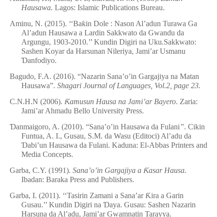
Hausawa.
Lagos: Islamic Publications Bureau.
Aminu, N. (2015). ‘‘Ba
ƙ
in Dole : Nason Al’adun Turawa Ga
Al’adun Hausawa a Lardin Sakkwato da Gwandu da
Argungu, 1903-2010.’’ Kundin Digiri na Uku.Sakkwato:
Sashen Koyar da Harsunan Nileriya, Jami’ar Usmanu
Ɗ
anfodiyo.
Bagudo, F.A. (2016). “Nazarin Sana’o’in Gargajiya na Matan
Hausawa”.
Shagari Journal of Languages, Vol.2, page 23.
C.N.H.N (2006).
Ƙ
amusun Hausa na Jami’ar Bayero
.
Zaria:
Jami’ar Ahmadu Bello University Press.
Ɗ
anmaigoro, A. (2010). “Sana’o’in Hausawa da Fulani
”
. Cikin
Funtua, A. I., Gusau, S.M. da Wasu (Editoci) Al’adu da
Ɗ
abi’un Hausawa da Fulani. Kaduna: El-Abbas Printers and
Media Concepts.
Garba, C.Y. (1991).
Sana’o’in Gargajiya a
Ƙ
asar Hausa.
Ibadan: Baraka Press and Publishers.
Garba, I. (2011). ‘‘Tasirin Zamani a Sana’ar
Ƙ
ira a Garin
Gusau.’’ Kundin Digiri na
Ɗ
aya. Gusau: Sashen Nazarin
Harsuna da Al’adu, Jami’ar Gwamnatin Tarayya.