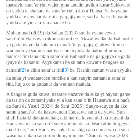
matsayin sana’ar rini wajen gina tattalin arzikin
ƙ
asar Sakkwato,
da yadda ta shahara da sana’ar rini a
ƙ
asar Hausa. Ya bayyana
yadda ake aiwatar da rini a gargajiyance, said ai bai yi bayanin
yadda ake yinsa a zamanance ba.
Muhammad (2019) da Sallau (2023) sun bayyana cewa
sana’o’in Hausawa rukuni-rukuni ne. Akwai wa
ɗ
anda Bahaushe
ya gada iyaye da kakanni (sana’o’in gargajiya), akwai kuma
wa
ɗ
anda ya samu sanadiyar cu
ɗ
anyarsa da ba
ƙ
in al’ummu.
Sana’ar rini tana cikin sana’o’in Bahaushe na gargajiya da gada
iyaye da kakanni. Ayyukansu ba su ta
ɓ
o kowane
ɓ
angare na
zamani
[2]
a cikin sana’ar rini
[3]
ba. Rashin samun wasu ayyuka
da suka yi wadataccen bincike a kan sauyin zamani a sana’ar
rini, hujja ce ta gudanar da wannan ma
ƙ
ala.
A
ɓ
angare guda kuwa, n
azarce-nazarce da suka yi bayani game
da tasirin da zamani yake yi a kan sana’o’in Hausawa sun ha
ɗ
a
da Sani da Yusuf (2024) da Sani (2025). Sauye-sauyen da ake
samu a sana’o’i da kasuwancin Hausawa suna da yawa. Sun
shafi fuskoki daban-daban, ciki har da kayan aiki na zamani da
Hausawa masu sana’o’i suke amfani da su. Wani abin burgewa
ma shi ne, “tuni Hausawa suka fara shiga ana dama wa da su a
wasu nau’ukan sana’o’in duniyar intanet” Sani da wasu (2023