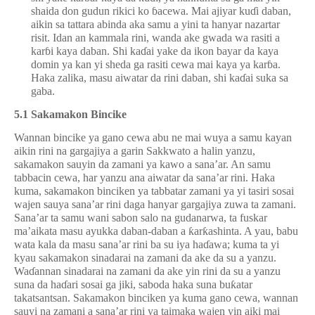
shaida don gudun rikici ko
ɓ
acewa.
Mai ajiyar ku
ɗ
i daban,
aikin sa tattara abinda aka samu a yini ta hanyar nazartar
risit.
Idan an kammala rini, wanda ake gwada wa rasiti a
kar
ɓ
i kaya daban. Shi ka
ɗ
ai yake da ikon bayar da kaya
domin ya kan yi sheda ga rasiti cewa mai kaya ya kar
ɓ
a.
Haka zalika, masu aiwatar da rini daban, shi ka
ɗ
ai suka sa
gaba.
5.1 Sakamakon Bincike
Wannan bincike ya gano cewa abu ne mai wuya a samu kayan
aikin rini na gargajiya a garin Sakkwato a halin yanzu,
sakamakon sauyin da zamani ya kawo a sana’ar. An samu
tabbacin cewa, har yanzu ana aiwatar da sana’ar rini. Haka
kuma, sakamakon binciken ya tabbatar zamani ya yi tasiri sosai
wajen sauya sana’ar rini daga hanyar gargajiya zuwa ta zamani.
Sana’ar ta samu wani sabon salo na gudanarwa, ta fuskar
ma’aikata masu ayukka daban-daban a
ƙ
ar
ƙ
ashinta. A yau, babu
wata kala da masu sana’ar rini ba su iya ha
ɗ
awa; kuma ta yi
kyau sakamakon sinadarai na zamani da ake da su a yanzu.
Wa
ɗ
annan sinadarai na zamani da ake yin rini da su a yanzu
suna da ha
ɗ
ari sosai ga jiki, saboda haka suna bu
ƙ
atar
takatsantsan. Sakamakon binciken ya kuma gano cewa, wannan
sauyi na zamani a sana’ar rini ya taimaka wajen yin aiki mai