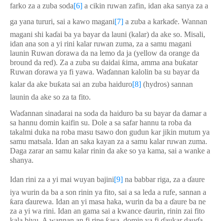
farko za a zuba soda
[6]
a cikin ruwan zafin, idan aka sanya za a
ga yana tururi, sai a kawo magani
[7]
a zuba a karka
ɗ
e. Wannan
magani shi ka
ɗ
ai ba ya bayar da launi (kalar) da ake so.
Misali,
idan ana son a yi rini kalar ruwan zuma, za a samu magani
launin Ruwan
ɗ
orawa da na lemo da ja (yellow da orange da
bround da red). Za a zuba su daidai
ƙ
ima, amma ana bu
ƙ
atar
Ruwan
ɗ
orawa ya fi yawa. Wa
ɗ
annan kalolin ba su bayar da
kalar da ake bu
ƙ
ata sai an zuba haiduro
[8]
(hydros) sannan
launin da ake so za ta fito.
Wa
ɗ
annan sinadarai na soda da haiduro ba su bayar da damar a
sa hannu domin kaifin su. Dole a sa safar hannu ta roba da
takalmi duka na roba masu tsawo don gudun kar jikin mutum ya
samu matsala.
Idan an saka kayan za a samu kalar ruwan zuma.
Daga zarar an samu kalar rinin da ake so ya kama, sai a wanke a
shanya.
Idan rini za a yi mai wuyan bajini
[9]
na babbar riga, za a
ɗ
aure
iya wurin da ba a son rinin ya fito, sai a sa leda a rufe, sannan a
ƙ
ara
ɗ
aurewa. Idan an yi masa haka, wurin da ba a
ɗ
aure ba ne
za a yi wa rini. Idan an gama sai a kwance
ɗ
aurin, rinin zai fito
kala biyu. A wannan
an fi rine
ƙ
asa, domin ya fi
ɗ
aukar dau
ɗ
a.