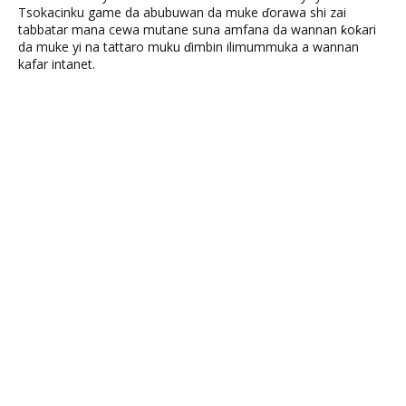
Tsokacinku game da abubuwan da muke ɗorawa shi zai
tabbatar mana cewa mutane suna amfana da wannan ƙoƙari
da muke yi na tattaro muku ɗimbin ilimummuka a wannan
kafar intanet.