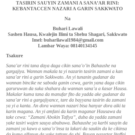
TASIRIN SAUYIN ZAMANI A SANA’AR RINI:
KE
Ɓ
ANTACCEN NAZARI A GARIN SAKKWATO
Na
Buhari Lawali
Sashen Hausa, Kwalejin Ilimi ta Shehu Shagari, Sakkwato
Imel: buharilawal1984@gmail.com
Lambar Waya: 08140134145
Tsakure
Sana’ar rini tana
ɗ
aya daga cikin sana’o’in Bahaushe na
gargajiya. Wannan ma
ƙ
ala ta yi nazarin tasirin zamani a kan
sana’ar rini a garin Sakkwato. An yi tunanin gudanar da
wannan bincike ne saboda ganin cewa, garin yana daga cikin
garuruwan da suka shahara da wannan sana’a a
ƙ
asar Hausa.
Ma
ƙ
alar kuma tana da manufar fito da yadda ake gudanar da
sana’ar rini a gargajiyance, tare da bayyana tasirin da zamani
ya yi a kanta. An
ɗ
ora wannan nazari bisa hanyar
ɗ
ora aiki ta
karin magana. An yi amfani da karin maganar Hausawa da
take cewa: “Zamani Abokin Tafiya”, duba da yadda zamani
yake tasiri wajen sauya abubuwa.
Bahaushe ya kar
ɓ
i sauyin da
zamani ya kawo a sana’o’insa ta lakari da sau
ƙ
in da ke cikinsa
da kuma alfanun da yake tattare da shi. Bayan nazartar litaffai,