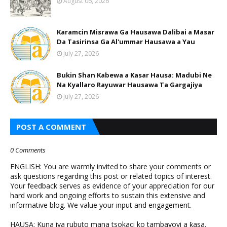
August 06, 2026
Karamcin Misrawa Ga Hausawa Dalibai a Masar
Da Tasirinsa Ga Al'ummar Hausawa a Yau
July 27, 2026
Bukin Shan Kabewa a Kasar Hausa: Madubi Ne
Na Кyallaro Rayuwar Hausawa Ta Gargajiya
July 27, 2026
POST A COMMENT
0 Comments
ENGLISH: You are warmly invited to share your comments or
ask questions regarding this post or related topics of interest.
Your feedback serves as evidence of your appreciation for our
hard work and ongoing efforts to sustain this extensive and
informative blog. We value your input and engagement.
HAUSA: Kuna iya rubuto mana tsokaci ko tambayoyi a ƙasa.