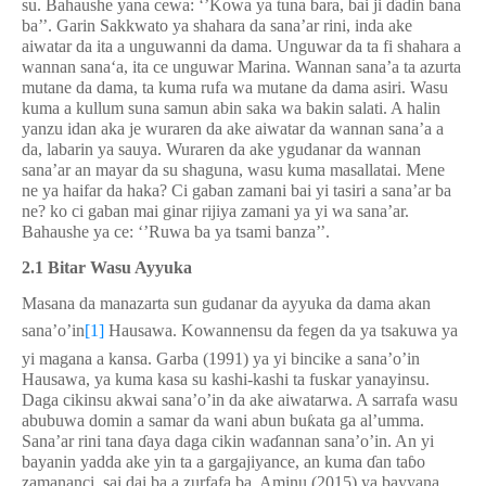
su. Bahaushe yana cewa: ‘’Kowa ya tuna bara, bai ji
ɗ
adin bana
ba’’. Garin Sakkwato ya shahara da sana’ar rini, inda ake
aiwatar da ita a unguwanni da dama. Unguwar da ta fi shahara a
wannan sana‘a, ita ce unguwar Marina. Wannan sana’a ta azurta
mutane da dama, ta kuma rufa wa mutane da dama asiri.
Wasu
kuma a kullum suna samun abin saka wa bakin salati. A halin
yanzu idan aka je wuraren da ake aiwatar da wannan sana’a a
da, labarin ya sauya. Wuraren da ake ygudanar da wannan
sana’ar an mayar da su shaguna, wasu kuma masallatai. Mene
ne ya haifar da haka? Ci gaban zamani bai yi tasiri a sana’ar ba
ne? ko ci gaban mai ginar rijiya zamani ya yi wa sana’ar.
Bahaushe ya ce: ‘’Ruwa ba ya tsami banza’’.
2.1 Bitar Wasu Ayyuka
Masana da manazarta sun gudanar da ayyuka da dama akan
sana’o’in
[1]
Hausawa. Kowannensu da fegen da ya tsakuwa ya
yi magana a kansa. Garba (1991) ya yi bincike a sana’o’in
Hausawa, ya kuma kasa su kashi-kashi ta fuskar yanayinsu.
Daga cikinsu akwai sana’o’in da ake aiwatarwa. A sarrafa wasu
abubuwa domin a samar da wani abun bu
ƙ
ata ga al’umma.
Sana’ar rini tana
ɗ
aya daga cikin wa
ɗ
annan sana’o’in. An yi
bayanin yadda ake yin ta a gargajiyance, an kuma
ɗ
an ta
ɓ
o
zamananci, sai dai ba a zurfafa ba. Aminu (2015) ya bayyana