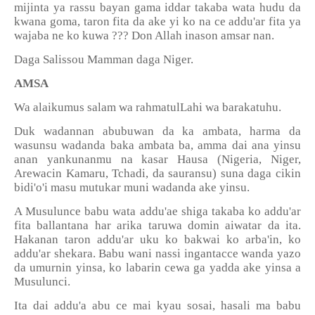
mijinta ya rassu bayan gama iddar takaba wata hudu da
kwana goma, taron fita da ake yi ko na ce addu'ar fita ya
wajaba ne ko kuwa ??? Don Allah inason amsar nan.
Daga Salissou Mamman daga Niger.
AMSA
Wa alaikumus salam wa rahmatulLahi wa barakatuhu.
Duk wadannan abubuwan da ka ambata, harma da
wasunsu wadanda baka ambata ba, amma dai ana yinsu
anan yankunanmu na kasar Hausa (Nigeria, Niger,
Arewacin Kamaru, Tchadi, da sauransu) suna daga cikin
bidi'o'i masu mutukar muni wadanda ake yinsu.
A Musulunce babu wata addu'ae shiga takaba ko addu'ar
fita ballantana har arika taruwa domin aiwatar da ita.
Hakanan taron addu'ar uku ko bakwai ko arba'in, ko
addu'ar shekara. Babu wani nassi ingantacce wanda yazo
da umurnin yinsa, ko labarin cewa ga yadda ake yinsa a
Musulunci.
Ita dai addu'a abu ce mai kyau sosai, hasali ma babu