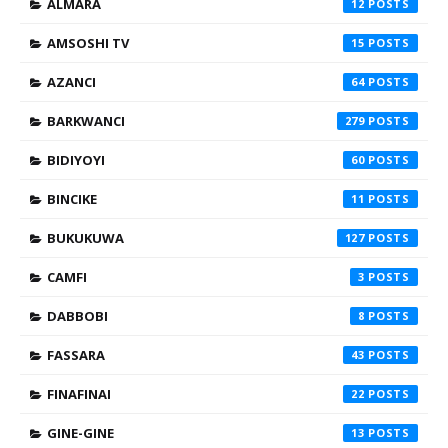
ALMARA
12
AMSOSHI TV
15
AZANCI
64
BARKWANCI
279
BIDIYOYI
60
BINCIKE
11
BUKUKUWA
127
CAMFI
3
DABBOBI
8
FASSARA
43
FINAFINAI
22
GINE-GINE
13