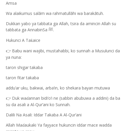
Amsa
Wa alaikumus salām wa rahmatullāhi wa barakātuh.
Dukkan yabo ya tabbata ga Allah, tsira da amincin Allah su
tabbata ga AnnabinSa
.
ﷺ
Hukunci A Ta
aice
ƙ
Babu wani wajibi, mustahabbi, ko sunnah a Musulunci da
👉
ya nuna:
taron shigar takaba
taron fitar takaba
addu’ar uku, bakwai, arba’in, ko shekara bayan mutuwa
Duk wa
annan bidi’o’i ne (sabbin abubuwa a addini) da ba
👉
ɗ
su da asali a Al-Qur’ani ko Sunnah.
Dalili Na Asali: Iddar Takaba A Al-Qur’ani
Allah Ma
aukaki Ya fayyace hukuncin iddar mace wadda
ɗ