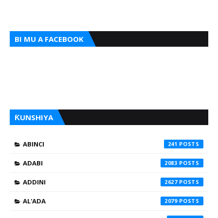
BI MU A FACEBOOK
ƘUNSHIYA
ABINCI
241
ADABI
2083
ADDINI
2627
AL'ADA
2079