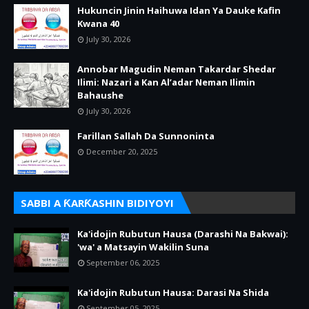
Hukuncin Jinin Haihuwa Idan Ya Dauke Kafin
Kwana 40
July 30, 2026
Annobar Magudin Neman Takardar Shedar
Ilimi: Nazari a Kan Al’adar Neman Ilimin
Bahaushe
July 30, 2026
Farillan Sallah Da Sunnoninta
December 20, 2025
SABBI A ƘARƘASHIN BIDIYOYI
Ka'idojin Rubutun Hausa (Darashi Na Bakwai):
'wa' a Matsayin Wakilin Suna
September 06, 2025
Ka'idojin Rubutun Hausa: Darasi Na Shida
September 05, 2025