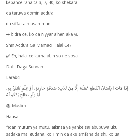
kebance rana ta 3, 7, 40, ko shekara
da taruwa domin addu’a
da siffa ta musamman
bidi’a ce, ko da niyyar alheri aka yi.
➡️
Shin Addu’a Ga Mamaci Halal Ce?
Eh, halal ce kuma abin so ne sosai
✔️
Dalili Daga Sunnah
Larabci
إِذَا مَاتَ الإِنْسَانُ انْقَطَعَ عَمَلُهُ إِلَّا مِنْ ثَلَاثٍ: صَدَقَةٍ جَارِيَةٍ، أَوْ عِلْمٍ يُنْتَفَعُ بِهِ،
أَوْ وَلَدٍ صَالِحٍ يَدْعُو لَهُ
Muslim
📚
Hausa
Idan mutum ya mutu, aikinsa ya yanke sai abubuwa uku:
“
sadaka mai gudana, ko ilimin da ake amfana da shi, ko
a
ɗ