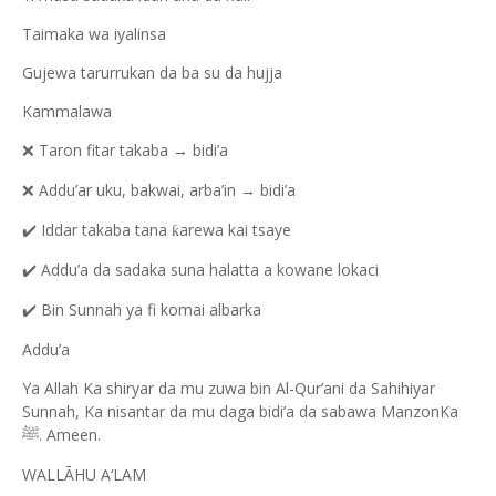
Taimaka wa iyalinsa
Gujewa tarurrukan da ba su da hujja
Kammalawa
Taron fitar takaba → bidi’a
❌
Addu’ar uku, bakwai, arba’in → bidi’a
❌
Iddar takaba tana
arewa kai tsaye
✔️
ƙ
Addu’a da sadaka suna halatta a kowane lokaci
✔️
Bin Sunnah ya fi komai albarka
✔️
Addu’a
Ya Allah Ka shiryar da mu zuwa bin Al-Qur’ani da Sahihiyar
Sunnah, Ka nisantar da mu daga bidi’a da sabawa ManzonKa
. Ameen.
ﷺ
WALLĀHU A‘LAM