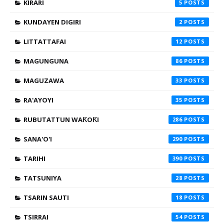
KIRARI
5
KUNDAYEN DIGIRI
2
LITTATTAFAI
12
MAGUNGUNA
86
MAGUZAWA
33
RA'AYOYI
35
RUBUTATTUN WAƘOƘI
286
SANA'O'I
290
TARIHI
390
TATSUNIYA
28
TSARIN SAUTI
18
TSIRRAI
54