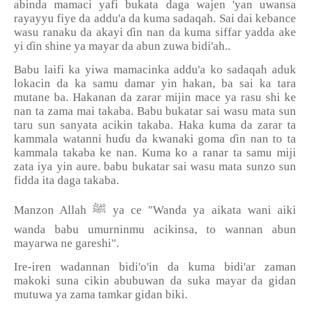
abinda mamaci yafi bukata daga wajen 'yan uwansa
rayayyu fiye da addu'a da kuma sadaqah. Sai dai kebance
wasu ranaku da akayi ɗin nan da kuma siffar yadda ake
yi ɗin shine ya mayar da abun zuwa bidi'ah..
Babu laifi ka yiwa mamacinka addu'a ko sadaqah aduk
lokacin da ka samu damar yin hakan, ba sai ka tara
mutane ba. Hakanan da zarar mijin mace ya rasu shi ke
nan ta zama mai takaba. Babu bukatar sai wasu mata sun
taru sun sanyata acikin takaba. Haka kuma da zarar ta
kammala watanni huɗu da kwanaki goma ɗin nan to ta
kammala takaba ke nan. Kuma ko a ranar ta samu miji
zata iya yin aure. babu bukatar sai wasu mata sunzo sun
fidda ita daga takaba.
Manzon Allah
ﷺ
ya ce "Wanda ya aikata wani aiki
wanda babu umurninmu acikinsa, to wannan abun
mayarwa ne gareshi".
Ire-iren wadannan bidi'o'in da kuma bidi'ar zaman
makoki suna cikin abubuwan da suka mayar da gidan
mutuwa ya zama tamkar gidan biki.