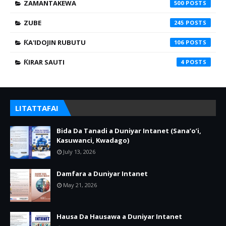
ZAMANTAKEWA
500
ZUBE
245
ƘA'IDOJIN RUBUTU
106
ƘIRAR SAUTI
4
LITATTAFAI
Bida Da Tanadi a Duniyar Intanet (Sana’o’i,
Kasuwanci, Kwadago)
July 13, 2026
Damfara a Duniyar Intanet
May 21, 2026
Hausa Da Hausawa a Duniyar Intanet