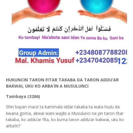
HUKUNCIN TARON FITAR TAKABA DA TARON ADDU’AR
BAKWAI, UKU KO ARBA’IN A MUSULUNCI
Tambaya (3266)
Shin bayan mace ta kammala iddar takaba ta wata hu
u da
ɗ
kwana goma, akwai wani wajibi a Musulunci na yin taron fitar
takaba, ko addu’ar fita, ko kuma taron addu’ar bakwai, uku ko
arba’in?