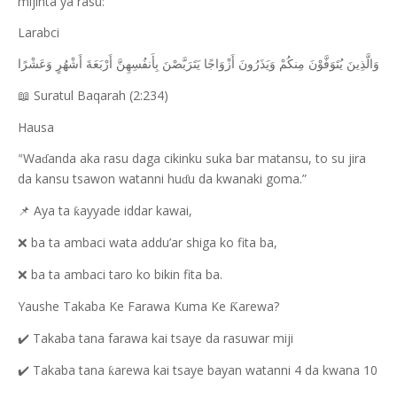
mijinta ya rasu:
Larabci
وَالَّذِينَ يُتَوَفَّوْنَ مِنكُمْ وَيَذَرُونَ أَزْوَاجًا يَتَرَبَّصْنَ بِأَنفُسِهِنَّ أَرْبَعَةَ أَشْهُرٍ وَعَشْرًا
Suratul Baqarah (2:234)
📖
Hausa
Wa
anda aka rasu daga cikinku suka bar matansu, to su jira
ɗ
“
da kansu tsawon watanni hu
u da kwanaki goma.”
ɗ
Aya ta
ayyade iddar kawai,
📌
ƙ
ba ta ambaci wata addu’ar shiga ko fita ba,
❌
ba ta ambaci taro ko bikin fita ba.
❌
Yaushe Takaba Ke Farawa Kuma Ke
arewa?
Ƙ
Takaba tana farawa kai tsaye da rasuwar miji
✔️
Takaba tana
arewa kai tsaye bayan watanni 4 da kwana 10
✔️
ƙ