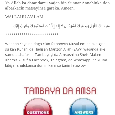
Ya Allah ka datar damu wajen bin Sunnar Annabinka don
albarkacin matsayinsa gareka. Ameen.
WALLAHU A'ALAM.
ﺳُﺒﺤَﺎﻧَﻚَ
ﺍﻟﻠَّﻬُﻢَّ
ﻭَﺑِﺤَﻤْﺪِﻙَ
ﺃﺷْﻬَﺪُ
ﺃﻥ
ﻟَﺎ
ﺇِﻟَﻪَ
ﺇِﻻَّ
ﺃﻧْﺖَ
ﺃﺳْﺘَﻐْﻔِﺮُﻙَ
ﻭﺃَﺗُﻮﺏُ
ﺇِﻟَﻴْﻚ
**************************
Wannan
aya ne daga cikin fatahowin Musulunci da aka gina
ɗ
su kan
ur’ani da Hadisan Manzon Allah (SAW) wa
anda ake
Ƙ
ɗ
samu a shafukan Tambayoyi da Amsoshi na Sheik Malam
Khamis Yusuf a Facebook, Telegram, da WhatsApp. Za ku iya
bibiyar shafukansa domin karanta
arin fatawowi.
ƙ