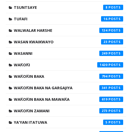
TSUNTSAYE
8
TUFAFI
16
WALWALAR HARSHE
134
WASAN KWAIKWAYO
23
WASANNI
249
WAƘOƘI
1420
WAƘOƘIN BAKA
794
WAƘOƘIN BAKA NA GARGAJIYA
341
WAƘOƘIN BAKA NA MAWAƘA
619
WAƘOƘIN ZAMANI
273
YA'YAN ITATUWA
5