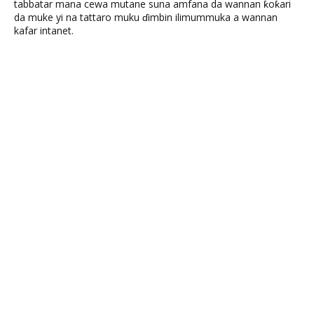
tabbatar mana cewa mutane suna amfana da wannan ƙoƙari
da muke yi na tattaro muku ɗimbin ilimummuka a wannan
kafar intanet.