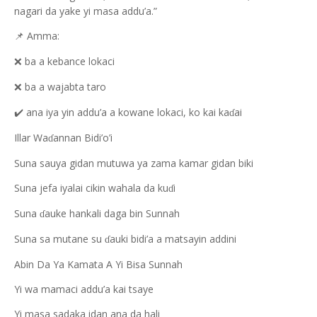
nagari da yake yi masa addu’a.”
Amma:
📌
ba a kebance lokaci
❌
ba a wajabta taro
❌
ana iya yin addu’a a kowane lokaci, ko kai ka
ai
✔️
ɗ
Illar Wa
annan Bidi’o’i
ɗ
Suna sauya gidan mutuwa ya zama kamar gidan biki
Suna jefa iyalai cikin wahala da ku
i
ɗ
Suna
auke hankali daga bin Sunnah
ɗ
Suna sa mutane su
auki bidi’a a matsayin addini
ɗ
Abin Da Ya Kamata A Yi Bisa Sunnah
Yi wa mamaci addu’a kai tsaye
Yi masa sadaka idan ana da hali