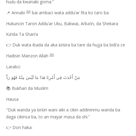
hu
u da kwanaki goma.”
ɗ
Annabi
bai ambaci wata addu’ar fita ko taro ba.
📌
ﷺ
Hukuncin Taron Addu’ar Uku, Bakwai, Arba’in, da Shekara
Ka’ida Ta Shari’a
Duk wata ibada da aka
ir
ira ba tare da hujja ba bidi’a ce
👉
ƙ
ƙ
Hadisin Manzon Allah
ﷺ
Larabci
مَنْ أَحْدَثَ فِي أَمْرِنَا هَذَا مَا لَيْسَ مِنْهُ فَهُوَ رَدٌّ
Bukhari da Muslim
📚
Hausa
Duk wanda ya
ir
iri wani aiki a cikin addininmu wanda ba
ƙ
ƙ
“
daga cikinsa ba, to an mayar masa da shi.”
Don haka:
👉