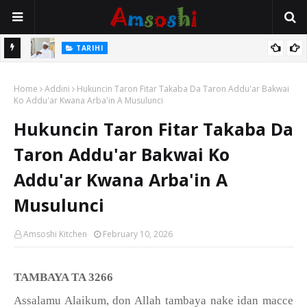
Na Mata
TARIHI
Sarkin Gummi Na Sha Biyar: Sarkin Mafaran Gummi Justice Lawal
Home
Hassan
Addini
Hukuncin Taron Fitar Takaba Da Taron Addu'ar Bakwai
Ko Addu'ar Kwana Arba'in A Musulunci
Hukuncin Taron Fitar Takaba Da
Taron Addu'ar Bakwai Ko
Addu'ar Kwana Arba'in A
Musulunci
Amsoshi Kitchen
February 10, 2026
TAMBAYA TA 3266
Assalamu Alaikum, don Allah tambaya nake idan macce