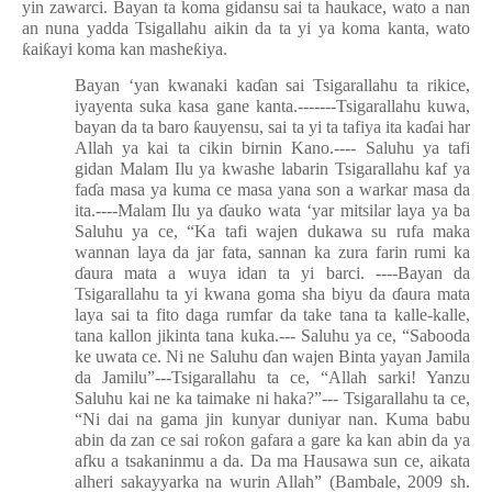
yin zawarci. Bayan ta koma gidansu sai ta haukace, wato a nan
an nuna yadda Tsigallahu aikin da ta yi ya koma kanta, wato
ƙ
ai
ƙ
ayi koma kan mashe
ƙ
iya.
Bayan ‘yan kwanaki ka
ɗ
an sai Tsigarallahu ta rikice,
iyayenta suka kasa gane kanta.-------Tsigarallahu kuwa,
bayan da ta baro
ƙ
auyensu, sai ta yi ta tafiya ita ka
ɗ
ai har
Allah ya kai ta cikin birnin Kano.---- Saluhu ya tafi
gidan Malam Ilu ya kwashe labarin Tsigarallahu kaf ya
fa
ɗ
a masa ya kuma ce masa yana son a warkar masa da
ita.----Malam Ilu ya
ɗ
auko wata ‘yar mitsilar laya ya ba
Saluhu ya ce, “Ka tafi wajen dukawa su rufa maka
wannan laya da jar fata, sannan ka zura farin rumi ka
ɗ
aura mata a wuya idan ta yi barci. ----Bayan da
Tsigarallahu ta yi kwana goma sha biyu da
ɗ
aura mata
laya sai ta fito daga rumfar da take tana ta kalle-kalle,
tana kallon jikinta tana kuka.--- Saluhu ya ce, “Sabooda
ke uwata ce. Ni ne Saluhu
ɗ
an wajen Binta yayan Jamila
da Jamilu”---Tsigarallahu ta ce, “Allah sarki! Yanzu
Saluhu kai ne ka taimake ni haka?”--- Tsigarallahu ta ce,
“Ni dai na gama jin kunyar duniyar nan. Kuma babu
abin da zan ce sai ro
ƙ
on gafara a gare ka kan abin da ya
afku a tsakaninmu a da. Da ma Hausawa sun ce, aikata
alheri sakayyarka na wurin Allah” (Bambale, 2009 sh.