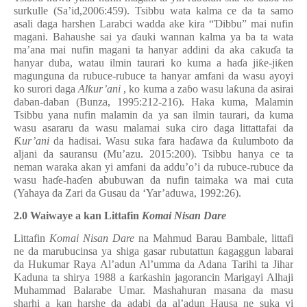
surkulle (
Sa’id
,2006:459). Tsibbu w
ata kalma ce da ta samo
asali daga harshen Larabci wadda ake kira “
Ɗ
ibbu” mai nufin
magani. Bahaushe sai ya
ɗ
auki wannan kalma ya ba ta wata
ma’ana mai nufin magani ta hanyar addini da aka caku
ɗ
a ta
hanyar duba, watau ilmin taurari ko kuma a ha
ɗ
a ji
ƙ
e-ji
ƙ
en
magunguna da rubuce-rubuce ta hanyar amfani da wasu ayoyi
ko surori daga
Al
ƙ
ur’ani
, ko kuma a za
ɓ
o wasu la
ƙ
una da asirai
daban-daban (Bunza, 1995:
212-216
). Haka kuma, Malamin
Tsibbu yana nufin malamin da ya san ilmin taurari, da kuma
wasu asararu da wasu malamai suka ciro daga littattafai da
Ƙ
ur’ani
da hadisai. Wasu suka fara ha
ɗ
awa da
ƙ
ulumboto da
aljani da sauransu (Mu’azu. 2015:200). Tsibbu hanya ce ta
neman waraka akan yi amfani da addu’o’i da rubuce-rubuce da
wasu ha
ɗ
e-ha
ɗ
en abubuwan da nufin taimaka wa mai cuta
(Yahaya da Zari da Gusau da ‘Yar’aduwa, 1992:26).
2.0 Waiwaye a kan Littaf
i
n
Komai Nisan Dare
Littafin
Komai Nisan Dare
na Mahmud Barau Bambale, littafi
ne da marubucinsa ya shiga gasar rubutattun
ƙ
agaggun labarai
da Hukumar Raya Al’adun Al’umma da Adana Tarihi ta Jihar
Kaduna ta shirya 1988 a
ƙ
ar
ƙ
ashin jagorancin Marigayi Alhaji
Muhammad Balarabe Umar. Mashahuran masana da masu
sharhi a kan harshe da adabi da al’adun Hausa ne suka yi