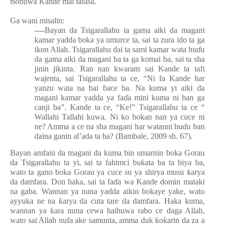
tsohuwa Kande mai tafasa.
Ga wani misalin:
----Bayan da Tsigarallahu ta gama aiki da magani
kamar yadda boka ya umurce ta, sai ta zura ido ta ga
ikon Allah. Tsigarallahu dai ta sami kamar wata hu
ɗ
u
da gama aiki da magani ba ta ga komai ba, sai ta sha
jinin jikinta. Ran nan kwaram sai Kande ta tafi
wajenta, sai Tsigarallahu ta ce, “Ni fa Kande har
yanzu wata na bai
ɓ
ace ba. Na kuma yi aiki da
magani kamar yadda ya fa
ɗ
a mini kuma ni ban ga
canji ba”. Kande ta ce, “Ke!” Tsigarallahu ta ce “
Wallahi Tallahi kuwa. Ni ko bokan nan ya cuce ni
ne? Amma a ce na sha magani har watanni hu
ɗ
u ban
daina ganin al’ada ta ba? (Bambale, 2009 sh. 67).
Bayan amfani da magani da kuma bin umarnin boka Gorau
da Tsigarallahu ta yi, sai ta fahimci bu
ƙ
ata ba ta biya ba,
wato ta gano boka Gorau ya cuce su ya shirya musu
ƙ
arya
da damfara. Don haka, sai ta fa
ɗ
a wa Kande domin mataki
na gaba
. Wannan ya nuna yadda aikin bokaye yake, wato
ayyuka ne na
ƙ
arya da cuta tare da damfara. Haka kuma,
wannan ya
ƙ
ara nuna cewa haihuwa rabo ce daga Allah,
wato sai Allah nufa ake samunta, amma duk
ƙ
o
ƙ
arin da za a