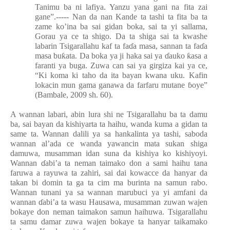
Tanimu ba ni lafiya. Yanzu yana gani na fita zai
gane”.----- Nan da nan Kande ta tashi ta fita ba ta
zame ko’ina ba sai gidan boka, sai ta yi sallama,
Gorau ya ce ta shigo. Da ta shiga sai ta kwashe
labarin Tsigarallahu kaf ta fa
ɗ
a masa, sannan ta fa
ɗ
a
masa bu
ƙ
ata. Da boka ya ji haka sai ya
ɗ
auko
ƙ
asa a
faranti ya buga. Zuwa can sai ya girgiza kai ya ce,
“Ki koma ki taho da ita bayan kwana uku. Kafin
lokacin mun gama ganawa da farfaru mutane
ɓ
oye”
(Bambale, 2009 sh. 60).
A wannan labari, abin lura shi ne Tsigarallahu ba ta damu
ba, sai bayan da kishiyarta ta haihu, wanda kuma a gidan ta
same ta. Wannan dalili ya sa hankalinta ya tashi, saboda
wannan al’ada ce wanda yawancin mata sukan shiga
damuwa, musamman idan suna da kishiya ko kishiyoyi.
Wannan
ɗ
abi’a ta neman taimako don a sami haihu tana
faruwa a rayuwa ta zahiri, sai dai kowacce da hanyar da
takan bi domin ta ga ta cim ma burinta na samun rabo.
Wannan tunani ya sa wannan marubuci ya yi amfani da
wannan
ɗ
abi’a ta wasu Hausawa, musamman zuwan wajen
bokaye don neman taimakon samun haihuwa. Tsigarallahu
ta samu damar zuwa wajen bokaye ta hanyar taikamako