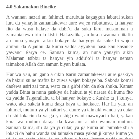
4.0 Sakamakon Bincike
A wannan nazari an fahimci, marubuta
ƙ
agaggun labarai sukan
lura da yanayin zamantakewar aure wajen rubutunsu, ta hanyar
fito da wasu halaye da
ɗ
abi’u da suka faru, musamman a
zamantakewa irin ta kishi. Hakazalika, an lura a wannan littafin
an nuna yanayin aikin bokaye da hanyoyi da suke bi wajen
amfani da Aljannu da kuma yadda ayyukan nasu kan kasance
yawanci
ƙ
arya ce. Sannan kuma, an nuna yanayin aikin
Malaman tsibbu ta hanyar yin addu’o’i ta hanyar neman
taimakon Allah don samun biyan bu
ƙ
ata.
Har wa yau, an gano a cikin tsarin zamantakewar aure gaskiya
da ha
ƙ
uri su ne mafita ba zuwa wajen bokaye ba. Saboda komai
da
ɗ
ewa asiri zai tonu, wato za a girbi abin da aka shuka. Kamar
yadda Binta ta nuna gaskiya da ha
ƙ
uri ta yi nasara da kuma fito
da yadda Tsigarallahu ta bi hanyar bokaye a
ƙ
arshe ta ji kunya,
wato, aka saketa kuma daga baya ta haukace. Har ila yau, an
fahimci, mutum ya yi ha
ƙ
uri ya daure ya taimaki wanda ya cutar
da shi lokacin da ya ga ya shiga wani mawuyacin hali, yakan
ƙ
ara wa mutum daraja da kwar-jini a ido wannan mutum.
Sannan kuma, shi da ya yi cutar, ya ga kuma an taimake shi a
lokaci da babu wanda zai taimaka masa yakan ji kunya kuma ya