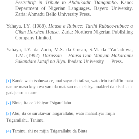
Festschrift in Tribute to Abdul
ƙ
adir
Ɗ
angambo
. Kano:
Department of Nigerian Languages, Bayero University.
Zaria: Ahmadu Bello University Press.
Yahaya, I.Y. (1988).
Hausa a Rubuce: Tarihi Rubuce-rubuce a
Cikin Harshen Hausa.
Zaria: Northern Nigerian Publishing
Company Limited.
Yahaya, I.Y. da Zaria, M.S. da Gusau, S.M. da ‘Yar’aduwa,
T.M. (1992).
Darussan Hausa Don Manyan Makarantu
Sakandare Littafi na Biyu
. Ibadan:
University
Press.
Kande wata tsohuwa ce, mai sayar da tafasa, wato irin tsofaffin mata
[1]
nan ne masu koya wa yara da matasan mata shirya makirci da kisisina a
gadajensu na aure.
Binta,
i
ta ce kishiyar Tsigarallahu
[2]
[3]
Abu, ita ce surukuwar Tsigarallahu, wato mahaifiyar mijin
Tsigarallahu, Tanimu.
[4]
Taminu, shi ne mijin Tsigarallahu da Binta