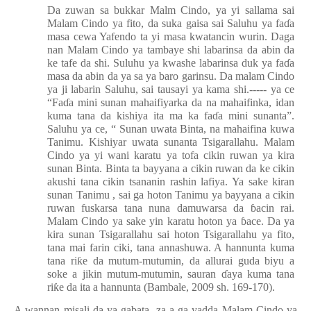
Da zuwan sa bukkar Malm Cindo, ya yi sallama sai
Malam Cindo ya fito, da suka gaisa sai Saluhu ya fa
ɗ
a
masa cewa Yafendo ta yi masa kwatancin wurin. Daga
nan Malam Cindo ya tambaye shi labarinsa da abin da
ke tafe da shi. Suluhu ya kwashe labarinsa duk ya fa
ɗ
a
masa da abin da ya sa ya baro garinsu. Da malam Cindo
ya ji labarin Saluhu, sai tausayi ya kama shi.----- ya ce
“Fa
ɗ
a mini sunan mahaifiyarka da na mahaifinka, idan
kuma tana da kishiya ita ma ka fa
ɗ
a mini sunanta”.
Saluhu ya ce, “ Sunan uwata Binta, na mahaifina kuwa
Tanimu. Kishiyar uwata sunanta Tsigarallahu. Malam
Cindo ya yi wani karatu ya tofa cikin ruwan ya kira
sunan Binta. Binta ta bayyana a cikin ruwan da ke cikin
akushi tana cikin tsananin rashin lafiya. Ya sake kiran
sunan Tanimu , sai ga hoton Tanimu ya bayyana a cikin
ruwan fuskarsa tana nuna damuwarsa da
ɓ
acin rai.
Malam Cindo ya sake yin karatu hoton ya
ɓ
ace. Da ya
kira sunan Tsigarallahu sai hoton Tsigarallahu ya fito,
tana mai farin ciki, tana annashuwa. A hannunta kuma
tana
ri
ƙ
e
da mutum-mutumin, da allurai guda biyu a
soke a jikin mutum-mutumin, sauran
ɗ
aya kuma tana
ri
ƙ
e da ita a hannunta (Bambale, 2009 sh. 169-170).
A wannan misali da ya gabata, za a ga yadda Malam Cindo ya