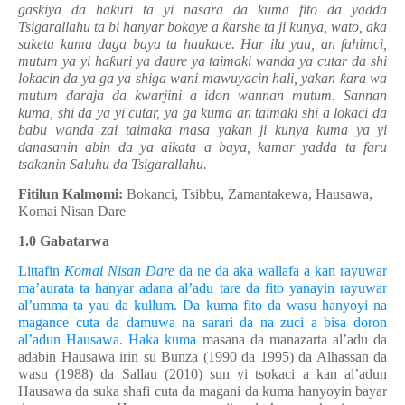
gaskiya da ha
ƙ
uri ta yi nasara da kuma fito da yadda
Tsigarallahu ta bi hanyar bokaye a
ƙ
arshe ta ji kunya, wato, aka
saketa kuma daga baya ta haukace. Har ila yau, an fahimci,
mutum ya yi ha
ƙ
uri ya daure ya taimaki wanda ya cutar da shi
lokacin da ya ga ya shiga wani mawuyacin hali, yakan
ƙ
ara wa
mutum daraja da kwarjini a idon wannan mutum. Sannan
kuma, shi da ya yi cutar, ya ga kuma an taimaki shi a lokaci da
babu wanda zai taimaka masa yakan ji kunya kuma ya yi
danasanin abin da ya aikata a baya, kamar yadda ta faru
tsakanin Saluhu da Tsigarallahu.
Fitilun Kalmomi:
Bokanci, Tsibbu, Zamantakewa, Hausawa,
Komai Nisan Dare
1.0 Gabatarwa
Littafin
Komai
Nisan Dare
da ne da aka wallafa a kan rayuwar
ma’aurata ta hanyar adana al’adu tare da fito yanayin rayuwar
al’umma ta yau da kullum. Da kuma fito da wasu hanyoyi na
magance cuta da damuwa na sarari da na zuci a bisa doron
al’adun Hausawa. Haka kuma
masana da manazarta al’adu da
adabin Hausawa irin su Bunza (1990 da 1995) da Alhassan da
wasu (1988) da Sallau (2010) sun yi tsokaci a kan al’adun
Hausawa da suka shafi cuta da magani da kuma hanyoyin bayar