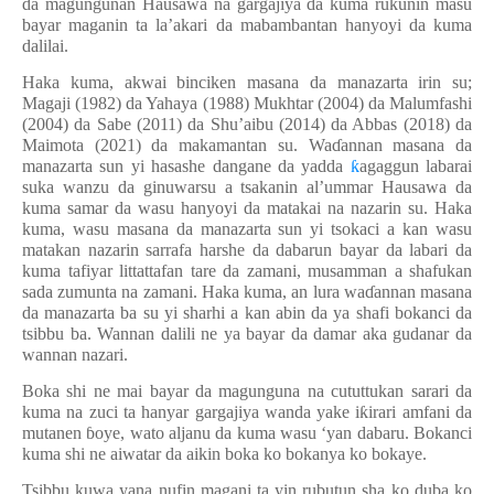
da magungunan Hausawa na gargajiya da kuma rukunin masu
bayar maganin ta la’akari da mabambantan hanyoyi da kuma
dalilai.
Haka kuma, akwai binciken masana da manazarta irin su;
Magaji (1982) da Yahaya (1988) Mukhtar
(2004)
da Malumfashi
(2004)
da
Sabe (2011) da Shu’aibu (2014) da Abbas (2018) da
Maimota (2021) da makamantan su.
Wa
ɗ
annan masana da
manazarta sun yi hasashe dangane da yadda
ƙ
agaggun labarai
suka
wanzu da ginuwars
u
a tsakanin al’ummar Hausawa da
kuma samar da wasu hanyoyi da matakai na nazarin su. Haka
kuma, wasu masana da manazarta sun yi tsokaci a kan wasu
matakan nazarin
sarrafa
harshe da dabarun bayar da labari da
kuma tafiyar litta
tta
fan tare da zamani, musamman a shafukan
sada zumunta na zamani.
Haka kuma, an lura wa
ɗ
annan masana
da manazarta
ba su
yi
sharhi a kan abin da ya shafi bokanci da
tsibbu ba. Wannan dalili ne ya bayar da damar aka gudanar da
wannan nazari.
Boka shi ne mai bayar da magunguna na cututtukan sarari da
kuma na zuci ta hanyar gargajiya wanda yake i
ƙ
irari amfani da
mutanen
ɓ
oye, wato aljanu da kuma wasu ‘yan dabaru. Bokanci
kuma shi ne aiwatar da aikin boka ko bokanya ko bokaye.
Tsibbu kuwa yana nufin magani ta yin rubutun sha ko duba ko