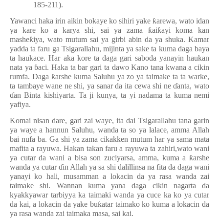
185-211).
Yawanci haka irin aikin bokaye ko sihiri yake
ƙ
arewa, wato idan
ya kare ko a karya shi, sai ya zama
ƙ
ai
ƙ
ayi koma kan
mashe
ƙ
iya, wato mutum sai ya girbi abin da ya shuka. Kamar
yadda ta faru ga Tsigarallahu, mijinta ya sake ta kuma daga baya
ta haukace. Har aka kore ta daga gari saboda yanayin haukan
nata ya
ɓ
aci. Haka ta bar gari ta dawo Kano tana kwana a cikin
rumfa. Daga
ƙ
arshe kuma Saluhu ya zo ya taimake ta ta warke,
ta tambaye wane ne shi, ya sanar da ita cewa shi ne
ɗ
anta, wato
ɗ
an Binta kishiyarta. Ta ji kunya, ta yi nadama ta kuma nemi
yafiya.
Komai nisan dare, gari zai waye, ita dai Tsigarallahu tana garin
ya waye a hannun Saluhu, wanda ta so ya lalace, amma Allah
bai nufa ba. Ga shi ya zama cikakken mutum har ya sama mata
mafita a rayuwa. Hakan takan faru a rayuwa ta zahiri,wato wani
ya cutar da wani a bisa son zuciyarsa, amma, kuma a
ƙ
arshe
wanda ya cutar
ɗ
in Allah ya sa shi dalillinsa na fita da daga wani
yanayi ko hali, musamman a lokacin da ya rasa wanda zai
taimake shi. Wannan kuma yana daga cikin nagarta da
kyakkyawar tarbiyya ka taimaki wanda ya cuce ka ko ya cutar
da kai, a lokacin da yake bu
ƙ
atar taimako ko kuma a lokacin da
ya rasa wanda zai taimaka masa, sai kai.