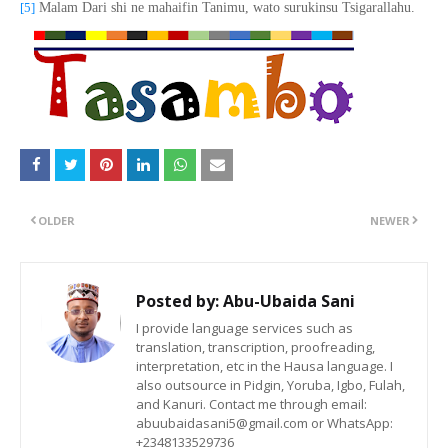
[5]
Malam Dari shi ne mahaifin Tanimu, wato surukinsu Tsigarallahu.
OLDER
NEWER
Posted by:
Abu-Ubaida Sani
I provide language services such as
translation, transcription, proofreading,
interpretation, etc in the Hausa language. I
also outsource in Pidgin, Yoruba, Igbo, Fulah,
and Kanuri. Contact me through email:
abuubaidasani5@gmail.com or WhatsApp:
+2348133529736