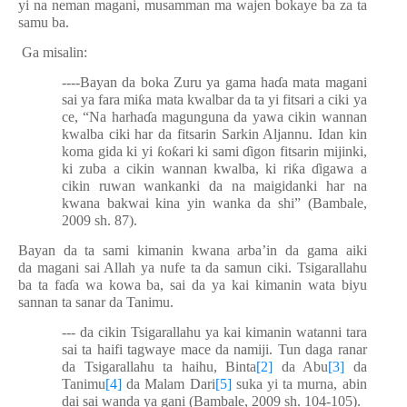
yi na neman magani, musamman ma wajen bokaye ba za ta
samu ba.
Ga
misalin
:
----Bayan da boka Zuru ya gama ha
ɗ
a mata magani
sai ya fara mi
ƙ
a mata kwalbar da ta yi fitsari a ciki ya
ce, “Na harha
ɗ
a magunguna da yawa cikin wannan
kwalba ciki har da fitsarin Sarkin Aljannu. Idan kin
koma gida ki yi
ƙ
o
ƙ
ari ki sami
ɗ
igon fitsarin mijinki,
ki zuba a cikin wannan kwalba, ki ri
ƙ
a
ɗ
igawa a
cikin ruwan wankanki da na maigidanki har na
kwana bakwai kina yin wanka da shi” (Bambale,
2009 sh. 87).
Bayan da ta sami kimanin kwana arba’in da gama aiki
da magani sai Allah ya nufe ta da samun ciki. Tsigarallahu
ba ta fa
ɗ
a wa kowa ba, sai da ya kai kimanin wata biyu
sannan ta sanar da Tanimu.
--- da cikin Tsigarallahu ya kai kimanin watanni tara
sai ta haifi tagwaye mace da namiji. Tun daga ranar
da Tsigarallahu ta haihu, Binta
[2]
da Abu
[3]
da
Tanimu
[4]
da Malam Dari
[5]
suka yi ta murna, abin
dai sai wanda ya gani (Bambale, 2009 sh. 104-105).