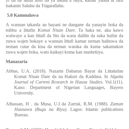
yi da na sanin abin da ya aikata a baya, kamar yadda ta faru
tsakanin Saluhu da Tsigarallahu.
5.0 Kammalawa
A wannan takarda an bayani ne dangane da yanayin boka da
tsibbu a littafin
Komai Nisan Dare.
Ta haka ne, aka kawo
waiwaye a kan littafi da fito da wasu dalilin da suka haifar da
zuwa wajen bokaye a wannan littafi kamar neman haihuwa da
neman cutar da kisa da neman waraka da kuma sakamakon
zuwa wajen boka, wato
ƙ
ai
ƙ
ayi koma kan mashe
ƙ
iya.
Manazarta
Abbas, U.A. (2018). Nazarin Dabarun Bayar da Littattafan
Komai Nisan Dare da na Ha
ƙ
uri da
Ƙ
addara. In
Algaita
Journal of Current Research in Hausa Studies.
Vol
.1(11).
Kano: Department of Nigerian Languages, Bayero
University
.
Alhassan, H . da Musa, U.I da
Zarru
ƙ
, R.M. (1988).
Zaman
Hausawa (Bugu
na Biyu).
Lagos: Islamic publications
Bureau.