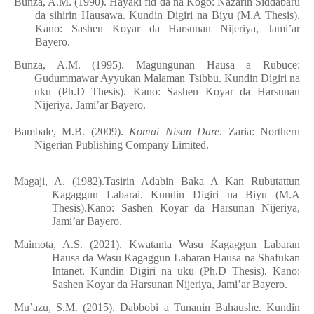
Bunza, A.M. (1990). Haya
ƙ
i fid da na Kogo: Nazarin Siddabaru
da sihirin Hausawa. Kundin Digiri na Biyu (M.A Thesis).
Kano:
Sashen Koyar da Harsunan Nijeriya, Jami’ar
Bayero
.
Bunza, A.M. (1995). Magungunan Hausa a Rubuce:
Gudummawar Ayyukan Malaman Tsibbu. Kundin Digiri na
uku (Ph.D Thesis).
Kano:
Sashen Koyar da Harsunan
Nijeriya, Jami’ar Bayero
.
Bambale, M.B. (2009).
Komai Nisan Dare
. Zaria: Northern
Nigerian Publishing Company Limited.
Magaji, A. (1982).Tasirin Adabin Baka A Kan Rubutattun
Ƙ
agaggun Labarai.
Kundin Digiri na Biyu (M.A
Thesis).
Kano:
Sashen Koyar da Harsunan Nijeriya,
Jami’ar Bayero
.
Maimota, A.S. (2021). Kwatanta Wasu
Ƙ
agaggun Labaran
Hausa da Wasu
Ƙ
agaggun Labaran Hausa na Shafukan
Intanet. Kundin Digiri na uku (Ph.D Thesis).
Kano:
Sashen Koyar da Harsunan Nijeriya, Jami’ar Bayero
.
Mu’azu, S.M. (2015). Dabbobi a Tunanin Bahaushe. Kundin