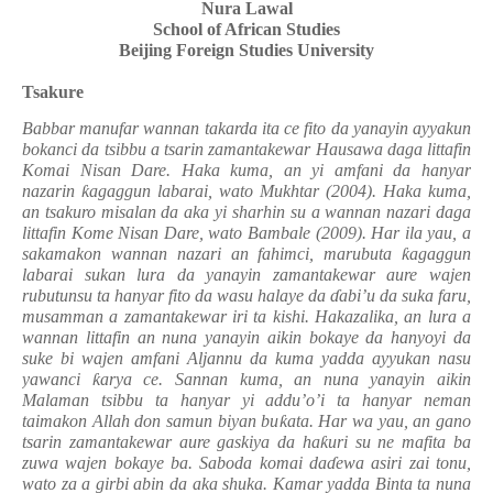
Nura Lawal
School of African Studies
Beijing Foreign Studies University
T
sakure
Babbar manufar wannan takarda ita ce fito da yanayin ayyakun
bokanci da tsibbu a tsarin zamantakewar Hausawa daga littafin
Komai Nisan Dare. Haka kuma, an yi amfani da hanyar
nazarin
ƙ
agaggun labarai, wato Mukhtar (2004).
Haka kuma,
an tsakuro misalan da aka yi sharhin su a wannan nazari daga
littafin Kome Nisan Dare, wato Bambale (2009).
Har ila yau, a
sakamakon
wannan nazari an fahimci, marubuta
ƙ
agaggun
labarai sukan lura da yanayin zamantakewar aure wajen
rubutunsu ta hanyar fito da wasu halaye da
ɗ
abi’u da suka faru,
musamman a zamantakewar iri ta kishi. Hakazalika, an lura a
wannan littafin an nuna yanayin aikin bokaye da hanyoyi da
suke bi wajen amfani Aljannu da kuma yadda ayyukan nasu
yawanci
ƙ
arya ce. Sannan kuma, an nuna yanayin aikin
Malaman tsibbu ta hanyar yi addu’o’i ta hanyar neman
taimakon Allah don samun biyan bu
ƙ
ata. Har wa yau, an gano
tsarin zamantakewar aure gaskiya da ha
ƙ
uri su ne mafita ba
zuwa wajen bokaye ba. Saboda komai da
ɗ
ewa asiri zai tonu,
wato za a girbi abin da aka shuka. Kamar yadda Binta ta nuna