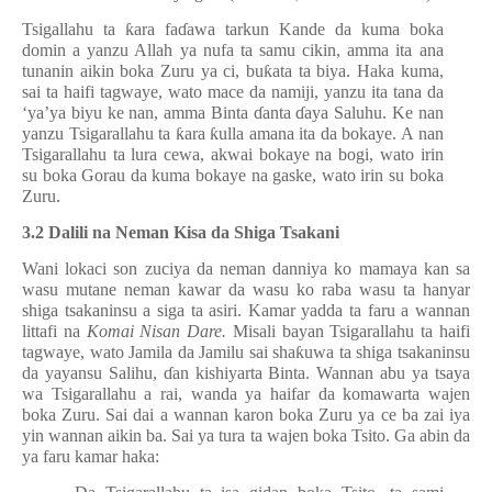
Tsigallahu ta
ƙ
ara fa
ɗ
awa tarkun Kande da kuma boka
domin a yanzu Allah ya nufa ta samu cikin, amma ita ana
tunanin aikin boka Zuru ya ci, bu
ƙ
ata ta biya. Haka kuma,
sai ta haifi tagwaye, wato mace da namiji, yanzu ita tana da
‘ya’ya biyu ke nan, amma Binta
ɗ
anta
ɗ
aya Saluhu. Ke nan
yanzu Tsigarallahu ta
ƙ
ara
ƙ
ulla amana ita da bokaye. A nan
Tsigarallahu ta lura cewa, akwai bokaye na bogi, wato irin
su boka Gorau da kuma bokaye na gaske, wato irin su boka
Zuru.
3.2 Dalili na Neman Kisa da Shiga Tsakani
Wani lokaci son zuciya da neman danniya ko mamaya kan sa
wasu mutane neman kawar da wasu ko raba wasu ta hanyar
shiga tsakaninsu a siga ta asiri. Kamar yadda ta faru a wannan
littafi na
Komai Nisan Dare.
Misali bayan Tsigarallahu ta haifi
tagwaye, wato Jamila da Jamilu sai sha
ƙ
uwa ta shiga tsakaninsu
da yayansu Salihu,
ɗ
an kishiyarta Binta. Wannan abu ya tsaya
wa Tsigarallahu a rai, wanda ya haifar da komawarta wajen
boka Zuru. Sai dai a wannan karon boka Zuru ya ce ba zai iya
yin wannan aikin ba. Sai ya tura ta wajen boka Tsito. Ga abin da
ya faru kamar haka: