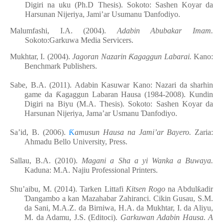
Digiri na uku (Ph.D Thesis).
Sokoto:
Sashen Koyar da
Harsunan Nijeriya, Jami’ar Usumanu
Ɗ
anfodiyo
.
Malumfashi, I.A. (2004).
Adabin Abubakar Imam.
Sokoto:Garkuwa Media
Servicers
.
Mukhtar, I. (2004).
Jagoran Nazarin
Ƙ
agaggun Labarai.
Kano:
Benchmark Publishers.
Sabe, B.A. (2011). Adabin Kasuwar Kano: Nazari da sharhin
game da
Ƙ
agaggun Labaran Hausa (1984-2008). Kundin
Digiri na Biyu (M.A. Thesis).
Sokoto:
Sashen Koyar da
Harsunan Nijeriya, Jama’ar Usmanu
Ɗ
anfodiyo
.
Sa’id, B. (2006).
Ƙ
amusun Hausa na Jami’ar Bayero.
Zaria:
Ahmadu Bello University, Press.
Sallau, B.A. (2010).
Magani a Sha a yi Wanka a Buwaya.
Kaduna: M.A. Najiu Professional Printers.
Shu’aibu, M. (2014). Tarken Littafi
Kitsen Rogo
na Abdul
ƙ
adir
Ɗ
angambo a kan Mazahabar Zahiranci. Cikin Gusau, S.M.
da Sani, M.A.Z. da Birniwa, H.A. da Mukhtar, I. da Aliyu,
M. da Adamu, J.S. (Editoci).
Garkuwan Adabin Hausa. A