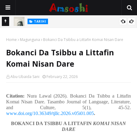
TARIHI
e Lawal
Danmadamin Sakkwato, Alhaji, Barista Hwanarabul Usman
Home
Usman Kure Bungudu
Magunguna
Bokanci Da Tsibbu a Littafin Komai Nisan Dare
Bokanci Da Tsibbu a Littafin
Komai Nisan Dare
Abu-Ubaida Sani
February 22, 2026
Citation:
Nura Lawal (2026). Bokanci Da Tsibbu a Littafin
Komai Nisan Dare. Tasambo Journal of Language, Literature,
and Culture, 5(1), 45-52.
www.doi.org/10.36349/tjllc.2026.v05i01.005
.
BOKANCI DA TSIBBU A LITTAFIN
KOMAI NISAN
DARE