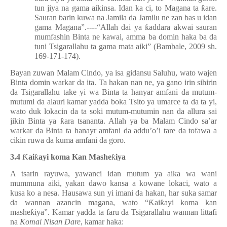
tun jiya na gama aikinsa. Idan ka ci, to Magana ta
ƙ
are.
Sauran
ɓ
arin kuwa na Jamila da Jamilu ne zan bas u idan
gama Magana”.----“Allah dai ya
ƙ
addara akwai sauran
mumfashin Binta ne kawai, amma ba domin haka ba da
tuni Tsigarallahu ta gama mata aiki” (Bambale, 2009 sh.
169-171-174).
Bayan zuwan Malam Cindo, ya isa gidansu Saluhu, wato wajen
Binta domin warkar da ita. Ta hakan nan ne, ya gano irin sihirin
da Tsigarallahu take yi wa Binta ta hanyar amfani da mutum-
mutumi da alauri kamar yadda boka Tsito ya umarce ta da ta yi,
wato duk lokacin da ta soki mutum-mutumin nan da allura sai
jikin Binta ya
ƙ
ara tsananta. Allah ya ba Malam Cindo sa’ar
warkar da Binta ta hanayr amfani da addu’o’i tare da tofawa a
cikin ruwa da kuma amfani da goro.
3.4
Ƙ
ai
ƙ
ayi koma Kan Mashe
ƙ
iya
A tsarin rayuwa, yawanci idan mutum ya aika wa wani
mummuna aiki, yakan dawo kansa a kowane lokaci, wato a
kusa ko a nesa. Hausawa sun yi imani da hakan, har suka samar
da wannan azancin magana, wato “
Ƙ
ai
ƙ
ayi koma kan
mashe
ƙ
iya”. Kamar yadda ta faru da Tsigarallahu wannan littafi
na
Komai Nisan Dare
, kamar haka: