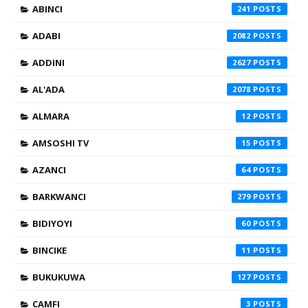
ABINCI
241
ADABI
2082
ADDINI
2627
AL'ADA
2078
ALMARA
12
AMSOSHI TV
15
AZANCI
64
BARKWANCI
279
BIDIYOYI
60
BINCIKE
11
BUKUKUWA
127
CAMFI
3