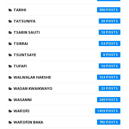
TARIHI
390
TATSUNIYA
28
TSARIN SAUTI
18
TSIRRAI
54
TSUNTSAYE
8
TUFAFI
16
WALWALAR HARSHE
134
WASAN KWAIKWAYO
23
WASANNI
249
WAƘOƘI
1419
WAƘOƘIN BAKA
793