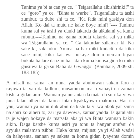
Tanimu ya bi ta can ya ce, “ Tsigarallahu albishirinki!” ta
ce “goro” ya ce, “Binta ta warke”. Tsigarallahu ta tashi
zumbur, ta dube shi ta ce, “Ka fa
ɗ
a mini gaskiya don
Allah. Ko dai ta mutu ne kake
ɓ
oye mini?”---- Tanimu
kuma sai ya tashi ya
ɗ
auki takarda da al
ƙ
alami ya kama
rubutu.----Tanimu na gama rubuta takarda sai ya mi
ƙ
a
wa Tsigarallahu ya ce, “ Ga takardar sallamar ki. Na
sake ki, saki uku. Amma na bar miki ku
ɗ
a
ɗ
en da kika
sace mini, kika kai wa bokaye domin neman biyan
bu
ƙ
ata ba tare da izini ba. Idan kuma kin isa gida ki mi
ƙ
a
gaisuwa ta ga su Baba da Gwaggo” (Bambale, 2009 sh.
183-185).
A misali na sama, an nuna yadda abubuwan sukan faro a
rayuwa ta yau da kullum, musamman ma a yanayi na zaman
kishi a gidan aure. Wannan ya nusantar da mata da su ri
ƙ
a yi wa
juna fatan alheri da kuma fatan kyakkyawa makoma. Har ila
yau, wannan ya nanu duk abin da kishi ta yi wa abokiyar zama
na shiri ko alheri to, zai iya dawowa, kamar yadda Tsigarallahu
ta je wajen bokaye da matsafa aka yi wa Binta wannan ba
ƙ
in
aikin. Daga
ƙ
arshe kuma asiri ya tonu ta hanyar amfani da
ayyuka malaman tsibbu. Haka kuma, mijinsu ya yi Allah wadai
da halayenta, sannan ya saketa ta koma gidan iyayenta domin