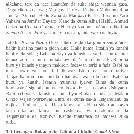
al
ƙ
alanci tare da tace littattafan da suka shiga wannan gasa.
Daga cikin su akwai; Marigayi Farfesa
Ɗ
alhatu Muhammad na
Jami’ar Ahmadu Bello Zaria da Marigayi Farfesa Ibrahim Yaro
Yahaya na Jami’ar Bayero, Kano da kuma Alhaji Halilu Ahmed
Getso na Rediyon Tarayyar Nijeriya Kaduna. Wannan littafi na
Komai Nisan Dare
ya samu yin nasara, inda ya zo na biyu.
Littafin
Komai Nisan Dare,
littafi ne da aka gina a kan al’adar
ba
ƙ
in kishi na mata a gidan aure. Haka kuma, littafin ya
ƙ
unshi
babi guda shida; Babi na
ɗ
aya ya
ƙ
unshi bayani a kan takarar
neman aure tsakanin
ɗ
an talakawa da Yarima
ɗ
an sarki. Babi na
biyu ya
ƙ
unshi yanayin makircin fadawan sarki a fada. Babi na
uku kuwa ya
ƙ
unshi haihuwar Binta da kuma tafiyar
Tsigarallahu neman taimakon haihuwa wajen bokaye. Babi na
hu
ɗ
u ya
ƙ
unshi labarin mutuwar iyayen Binta da kuma
komawar Tsigarallahu wajen boka don ta nakasa kishiyarta.
Babi na biyar ya
ƙ
unshi rashin lafiyar Binta da taimakon Malam
Cindo wajen warkewar Binta da kuma sakin Tsigarallahu da
mijinsu Tanimu ya yi. Haka kuma, a babi na shida an kawo
labarin
ƙ
ai
ƙ
ayi koma kan mashe
ƙ
iya, wato sakamakon da
Tsigarallahu da tsohuwa Kande maitafasa da fadawa suka
girba.
3.0 Jirwayen Bokacin da Tsibbu a Littafin
Komai Nisan