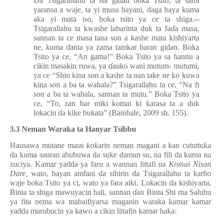
Da Tsigarallahu ta isa gidan boka Tsito, ta sami
yaransa a waje, ta yi musu bayani, daga baya kuma
aka yi mata iso, boka tsito ya ce ta shiga.--
Tsigarallahu ta kwashe labarinta duk ta fa
ɗ
a masa,
sannan ta ce masa tana son a kashe mata kishiyarta
ne, kuma
ɗ
anta ya zama tamkar baran gidan. Boka
Tsito ya ce, “An gama!” Boka Tsito ya sa hannu a
cikin masakin ruwa, ya
ɗ
auko wani mutum- mutumi,
ya ce “Shin kina son a kashe ta nan take ne ko kuwa
kina son a ba ta wahala?” Tsigarallahu ta ce, “Na fi
son a ba ta wahala, sannan ta mutu.” Boka Tsito ya
ce, “To, zan bar miki komai ki
ƙ
arasa ta a duk
lokacin da kike bu
ƙ
ata” (Bambale, 2009 sh. 155).
3.3 Neman Waraka ta Hanyar Tsibbu
Hausawa mutane masu
ƙ
o
ƙ
arin neman magani a kan cututtuka
da kuma sauran abubuwa da suke damun su, na fili da kuma na
zuciya. Kamar yadda ya faru a wannan littafi na
Komai Nisan
Dare,
wato, bayan amfani da sihirin da Tsigarallahu ta kar
ɓ
o
waje boka Tsito ya ci, wato ya fara aiki. Lokacin da kishiyarta,
Binta ta shiga mawuyacin hali, sannan
ɗ
an Binta Shi ma Saluhu
ya fita nema wa mahaifiyarsa maganin waraka kamar kamar
yadda marubucin ya kawo a cikin littafin kamar haka: