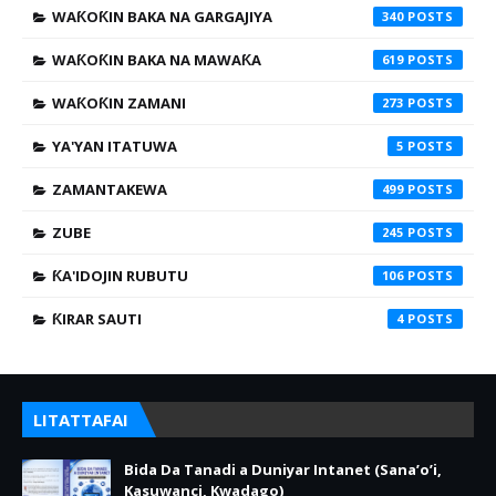
WAƘOƘIN BAKA NA GARGAJIYA
340
WAƘOƘIN BAKA NA MAWAƘA
619
WAƘOƘIN ZAMANI
273
YA'YAN ITATUWA
5
ZAMANTAKEWA
499
ZUBE
245
ƘA'IDOJIN RUBUTU
106
ƘIRAR SAUTI
4
LITATTAFAI
Bida Da Tanadi a Duniyar Intanet (Sana’o’i,
Kasuwanci, Kwadago)