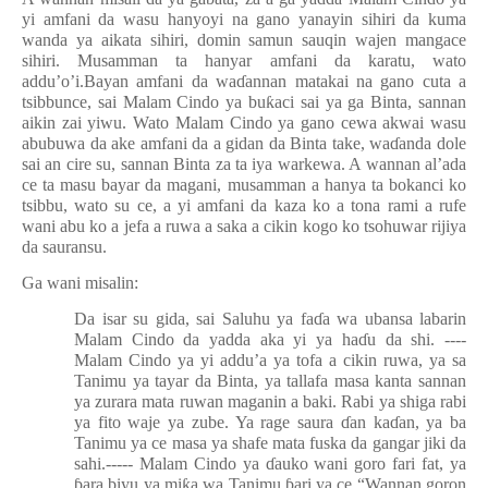
yi amfani da wasu hanyoyi na gano yanayin sihiri da kuma
wanda ya aikata sihiri, domin samun sauqin wajen mangace
sihiri. Musamman ta hanyar amfani da karatu, wato
addu’o’i.
Bayan amfani da wa
ɗ
annan matakai na gano cuta a
tsibbunce, sai Malam Cindo ya bu
ƙ
aci sai ya ga Binta, sannan
aikin zai yiwu. Wato Malam Cindo ya gano cewa akwai wasu
abubuwa da ake amfani da a gidan da Binta take, wa
ɗ
anda dole
sai an cire su, sannan Binta za ta iya warkewa. A wannan al’ada
ce ta masu bayar da magani, musamman a hanya ta bokanci ko
tsibbu, wato su ce, a yi amfani da kaza ko a tona rami a rufe
wani abu ko a jefa a ruwa a saka a cikin kogo ko tsohuwar rijiya
da sauransu.
Ga wani misalin:
Da isar su gida, sai Saluhu ya fa
ɗ
a wa ubansa labarin
Malam Cindo da yadda aka yi ya ha
ɗ
u da shi. ----
Malam Cindo ya yi addu’a ya tofa a cikin ruwa, ya sa
Tanimu ya tayar da Binta, ya tallafa masa kanta sannan
ya zurara mata ruwan maganin a baki. Rabi ya shiga rabi
ya fito waje ya zube. Ya rage saura
ɗ
an ka
ɗ
an, ya ba
Tanimu ya ce masa ya shafe mata fuska da gangar jiki da
sahi.----- Malam Cindo ya
ɗ
auko wani goro fari fat, ya
ɓ
ara biyu ya mi
ƙ
a wa Tanimu
ɓ
ari ya ce “Wannan goron