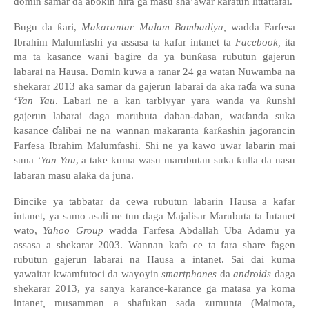
domin samar da abokin hira ga masu sha
’
awar karatun littattafai.
Bugu da
ƙ
ari,
Makarantar Malam Bambadiya,
wadda Farfesa
Ibrahim Malumfashi ya assasa ta kafar intanet ta
Facebook,
ita
ma ta kasance wani bagire da ya bun
ƙ
asa rubutun gajerun
labarai na Hausa. Domin kuwa a ranar 24 ga watan Nuwamba na
ɗ
shekarar 2013 aka samar da gajerun labarai da aka ra
a wa suna
‘
Yan Yau
. Labari ne a kan tarbiyyar yara wanda ya
ƙ
unshi
ɗ
gajerun labarai daga marubuta daban-daban, wa
anda suka
ɗ
kasance
alibai ne na wannan makaranta
ƙ
ar
ƙ
ashin jagorancin
Farfesa Ibrahim Malumfashi. Shi ne ya kawo uwar labarin mai
suna
‘Yan Yau
, a take kuma
wasu marubutan suka
ƙ
ulla da nasu
labaran masu ala
ƙ
a da juna.
Bincike ya tabbatar da cewa rubutun labarin Hausa a kafar
intanet, ya samo asali ne tun daga Majalisar Marubuta ta Intanet
wato,
Yahoo Group
wadda Farfesa Abdallah Uba Adamu ya
assasa a shekarar 2003. Wannan kafa ce ta fara share fagen
rubutun gajerun labarai na Hausa a intanet.
Sai dai kuma
yawaitar kwamfutoci da wayoyin
smartphones
da
androids
daga
shekarar 2013
, ya sanya k
arance-karance ga matasa ya koma
intanet
,
musamman a shafukan sada zumunta (Maimota,