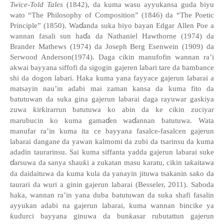
Twice-Told Tales
(1842), da kuma wasu a
yyuka
nsa guda
biyu
wato
“The Philosophy of Composition” (1846) da “The Poetic
ɗ
Principle” (1850)
.
Wa
anda suka biyo bayan Edgar Allen Poe a
ɗ
wannan fasali sun ha
a da Nathaniel Hawthorne (1974) da
Brander Mathews (1974) da Joseph Berg Esenwein (1909) da
Serwood Anderson(1974).
Daga cikin m
anufofin wannan ra’i
akwai b
ayyana siffofi da sigogin gajeren labari tare da bambance
shi da dogon labari.
Haka
kuma
yana
f
ayyace gajerun labarai a
matsayin nau’in adabi mai zaman kansa
da kuma fi
to da
batutuwan da suka gina gajerun labarai daga rayuwar gaskiya
zuwa
ƙ
ir
ƙ
irarrun batutuwa ko abin da ke cikin zuciyar
ɗ
ɗ
marubucin ko kuma gama
en wa
annan batutuwa
. Wata
m
a
n
u
far ra’in kuma ita ce b
ayyana fasalce-fasalcen gajerun
labarai dangane da yawan kalmomi da zubi da tsarinsu da kuma
adadin taurarinsu
. Sai kuma
siffanta
yadda gajerun labarai suke
ɗ
arsuwa
da sanya shau
ƙ
i a zukatan masu karatu, cikin ta
ƙ
aitawa
da daidaituwa
da kuma
kula da yanayin jituwa tsakanin sa
ƙ
o da
taurari da wuri a ginin gajerun labarai (Besseler, 2011).
Saboda
haka, wannan
ra’in yana duba batutuwa
n
da suka shafi fasalin
ayyukan adabi na gajerun labarai,
kuma wannan bincike ya
ƙ
udurci bayyana ginuwa da bun
ƙ
asar rubutattun gajerun