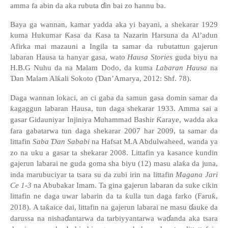
ɗ
amma fa abin da aka rubuta
in bai zo hannu ba.
Baya ga wannan, kamar yadda aka yi bayani, a shekarar 1929
kuma Hukumar
Ƙ
asa da
Ƙ
asa ta Nazarin Harsuna da Al
’
adun
Afirka mai mazauni a Ingila ta samar da rubutattun gajerun
labaran Hausa ta hanyar gasa, wato
Hausa Stories
guda biyu
na
H.B.G Nuhu da na Malam Dodo, da kuma
Labaran Hausa
na
Ɗ
an Malam Al
ƙ
ali Sokoto (
Ɗ
an
’
Amarya, 2012: Shf. 78).
Daga wannan lokaci, an ci gaba da samun gasa domin samar da
ƙ
agaggun labaran Hausa, tun daga shekarar 1933.
Amma sai a
gasar Gidauniyar Injiniya Muhammad Bashir
Ƙ
araye, wadda aka
fara gabatarwa tun daga shekarar 2007 har 2009, ta samar da
littafin
Saba
Ɗ
an Sababi
na Hafsat M.A Abdulwaheed, wanda ya
zo na uku a gasar ta shekarar 2008. Littafin ya kasance kundin
gajerun labarai ne guda goma sha biyu (12) masu ala
ƙ
a da juna,
inda marubuciyar ta tsara su da zubi irin na littafin
Magana Jari
Ce 1-3
na Abubakar Imam. Ta gina gajerun labaran da suke cikin
littafin ne daga uwar labarin da ta
ƙ
ulla tun daga farko (Faru
ƙ
,
ɗ
2018).
A
ta
ƙ
aice dai, littafin na gajerun labarai ne masu
auke da
ɗ
ɗ
darussa na nisha
antarwa da tarbiyyantarwa wa
anda aka tsara