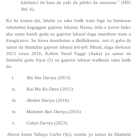
ƙ
abilanci da bara da ya
ƙ
i da jahilci da sauransu.
”
(HD:
Shf. 6).
ɗ
Ko ba komai dai, littafin ya sake bu
e wani fage na bun
ƙ
asar
rubutattun
ƙ
agaggun gajerun labaran Hausa, inda a karon farko
aka samu kundi guda na gajerun labarai daga marubuta mata a
ɗ
ɗ
ƙ
ungiyance. Su kuwa marubutan a
ai
aikunsu, sun ci gaba da
samar da littattafan gajerun labarai jefi-jefi. Misali, daga shekarar
2013 zuwa 2016, Kabiru Yusuf Fagge (Anka) ya samar da
ɗ
ɗ
littattafai guda biyar (5) na gajerun labarai wa
anda suka ha
a
da:
i.
Mu Sha Dariya (
2013)
ii.
Kai Ma Ka Dara
(2015)
iii.
Abokin Dariya
(2016)
iv.
Malamin Ban Dariya (2016)
v.
Gidan Dariya (2023).
Akwai kuma Yahaya Garba (So), wanda ya samar da littattafai