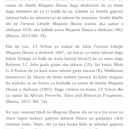
samar da littafin
Magana Hausa
daga abubuwan da ya tsinta
ɗ
daga mutanen da ya yi hul
a da su. Littafin ya
ƙ
unshi gajerun
labaran baka na tatsuniyoyi da labarai da sauransu. Asalin littafin
shi ne
Farawa Littafin Magana Hausa
wanda aka samar a
ɗ
ɗ
shekarar 1856, aka fa
a
a zuwa
Magana Hausa
a shekarar 1862
(Bunza, 2015:Shf. 39).
Har ila yau, J.F Schon ya watsar da aikin
Farawa Littafin
Magana Hausa
a shekarar 1847, sai bayan ya samu labarai daga
ɗ
bakin Dorugu ya ha
a da wasu labarai biyu(2) da ya samu daga
Reberen J.C John guda goma sha takwas (18). Sai kuma Mista
ɗ
G.A Krause da ya
ƙ
ara masa labarai guda takwas (8). Wa
annan
tatsuniyoyi da labarai da tarihe-tarihen rayuwa da karin magana
ɗ
da wa
ƙ
o
ƙ
i, su ne Schon ya harha
a ya samar da littafin
Magana
ɗ
Hausa
a shekarar (1885). Daga cikinsu ne kuma J.F Schon
in
ya samar da
African Proverbs, Tales and Historical Fragments
,
(Bunza, 2015: Shf. 54).
Ke nan, wannan littafi na
Magana Hausa
shi ne za a iya cewa ya
share fagen taskace gajerun labaran Hausa na gargajiya cikin
rubutun boko. Wato, shi ya fara haska fitila ta rubutun gajerun