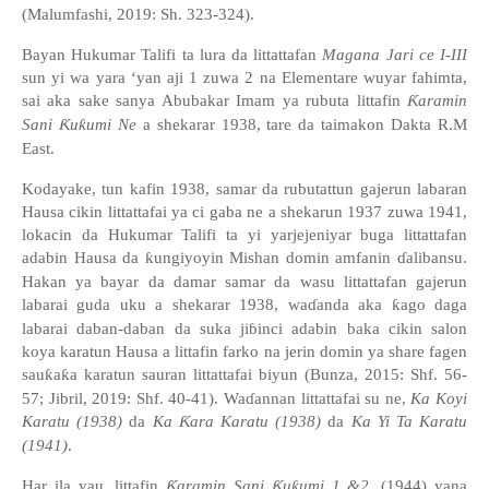
(Malumfashi, 2019: Sh. 323-324).
Bayan Hukumar Talifi ta lura da littattafan
Magana Jari ce I-III
sun yi wa yara ‘yan aji 1 zuwa 2 na Elementare wuyar fahimta,
sai aka sake sanya Abubakar Imam ya rubuta littafin
Ƙ
aramin
Sani
Ƙ
u
ƙ
umi Ne
a shekarar 1938, tare da taimakon Dakta R.M
East.
Kodayake, tun kafin 1938, samar da rubutattun gajerun labaran
Hausa cikin littattafai ya ci gaba ne a shekarun 1937 zuwa 1941,
lokacin da Hukumar Talifi ta yi yarjejeniyar buga littattafan
adabin Hausa da
ƙ
ungiyoyin Mishan domin amfanin
ɗ
alibansu.
Hakan ya bayar da damar samar da wasu littattafan gajerun
labarai guda uku a shekarar 1938, wa
ɗ
anda aka
ƙ
ago daga
labarai daban-daban da suka ji
ɓ
inci adabin baka cikin salon
koya karatun Hausa a littafin farko na jerin domin ya share fagen
sau
ƙ
a
ƙ
a karatun sauran littattafai biyun (Bunza, 2015: Shf. 56-
57; Jibril, 2019: Shf. 40-41). Wa
ɗ
annan littattafai su ne,
Ka Koyi
Karatu (1938)
da
Ka
Ƙ
ara Karatu (1938)
da
Ka Yi Ta Karatu
(1941)
.
Har ila yau, littafin
Ƙ
aramin Sani
Ƙ
u
ƙ
umi 1 &2
, (1944) yana