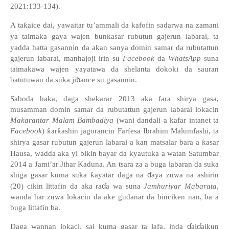
2021:133-134)
.
A ta
ƙ
aice dai, yawaitar tu
’
ammali da kafofin sadarwa na zamani
ya taimaka gaya wajen bun
ƙ
asar rubutun gajerun labarai, ta
yadda hatta gasannin da akan sanya domin samar da rubutattun
gajerun labarai, manhajoji irin su
Facebook
da
WhatsApp
suna
taimakawa wajen yayatawa da shelanta dokoki da sauran
ɓ
batutuwan da suka ji
ance su gasannin.
Saboda haka, daga shekarar 2013 aka fara shirya gasa,
musamman domin samar da rubutattun gajerun labarai lokacin
Makarantar Malam Bambadiya
(wani dandali a kafar intanet ta
Facebook
)
ƙ
ar
ƙ
ashin jagorancin Farfesa Ibrahim Malumfashi, ta
shirya gasar rubutun gajerun labarai a kan matsalar bara a
ƙ
asar
Hausa, wadda aka yi bikin bayar da kyautuka a watan Satumbar
2014 a Jami
’
ar Jihar Kaduna. An tsara za a buga labaran da suka
ɗ
shiga gasar kuma suka
ƙ
ayatar daga na
aya zuwa na ashirin
ɗ
(20) cikin littafin da aka ra
a wa suna
Jamhuriyar Mabarata
,
wanda har zuwa lokacin da ake gudanar da binciken nan, ba a
buga littafin ba.
ɗ
ɗ
Daga wannan lokaci, sai kuma gasar ta lafa, inda
ai
aikun