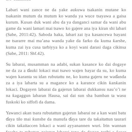
Labari
wani zance ne da yake aukuwa tsakanin mutane ko
tsakanin mutum da mutum ko wanda ya wuce tsayawa a gaisa
kurum. Kusan duk wani abu da ya danganci samar da wani abu
game da wani
lamari
mai tsawo ko gajere ana iya kiran shi labari
(Sabe, 2011:42).
Saboda haka, labari zai iya kasancewa bayani
ne tsararre mai ma’ana wanda yake da farko da kuma
ƙ
arshe,
kuma zai iya cusa tarbiyya ko a koyi wani darasi daga cikinsa
(Sabe, 2011: Shf.42).
Su labarai, musamman na adabi, sukan kasance ko dai dogaye
ɗ
ne da za a
auki lokaci mai tsawo wajen bayar da su, ko kuma
ɗ
wajen karanta su idan rubutattu ne, ko kuma gajeru ne wa
anda
za a iya labarta su a magance ko a karance cikin
ƙ
an
ƙ
anin
lokaci. Dogayen labarai da gajerun labarai dukkansu nau
’
o
’
i ne
na
ƙ
agaggun labaran Hausa, sai dai sun sha bamban ta wasu
fuskoki ko siffofi da dama.
Yawanci akan tsara rubutattun gajerun labarai ne a kan wani batu
ɗ
ɗ
aya tilo mai
ƙ
unshe da manufa
aya tare da ta
ƙ
aitattun taurari
cikin ta
ƙ
aitaccen lokaci a wani ayyanannen wuri. Irin wannan
fasaha ta rubutun gajerun labarai tana da dogon tarihi a
asar