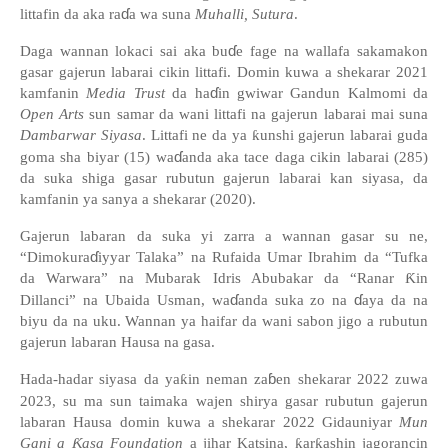
ɗ
littafin da aka ra
a wa suna
Muhalli, Sutura
.
ɗ
Daga wannan lokaci sai aka bu
e fage na wallafa sakamakon
gasar gajerun labarai cikin littafi. Domin kuwa a shekarar 2021
ɗ
kamfanin
Media Trust
da ha
in g
w
iwar Gandun Kalmomi da
Open Arts
sun samar da wani littafi na gajerun labarai mai suna
Dambarwar Siyasa
. Littafi ne da ya
ƙ
unshi gajerun labarai guda
ɗ
goma sha biyar (15) wa
anda aka tace daga cikin labarai (285)
da suka shiga gasar rubutun gajerun labarai kan siyasa, da
kamfanin ya sanya a shekarar (2020).
Gajerun labaran da suka yi zarra a wannan gasar su ne,
ɗ
“Dimokura
iyyar Talaka
”
na Rufaida Umar Ibrahim da
“
Tufka
da Warwara
”
na Mubarak Idris Abubakar da
“
Ranar
Ƙ
in
ɗ
ɗ
Dillanci
”
na Ubaida Usman, wa
anda suka zo na
aya da na
biyu da na uku. Wannan ya haifar da wani sabon jigo a rubutun
gajerun labaran Hausa na gasa.
ɓ
Hada-hadar siyasa da ya
ƙ
in neman za
en shekarar 2022 zuwa
2023, su ma sun taimaka wajen shirya gasar rubutun gajerun
labaran Hausa domin kuwa a shekarar 2022 Gidauniyar
Mun
Gani a
Ƙ
asa Foundation
a jihar Katsina,
ƙ
ar
ƙ
ashin jagorancin