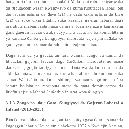
ɓ
angarori uku na rubutaccen adabi. Ya
ƙ
unshi rubutacciyar wa
ƙ
a
da rubutaccen wasan kwaikwayo da kuma rubutaccen labari. Sai
ɗ
dai labarai ashirin da
aya (21) ne daga cikin ashirin da biyu
(22) da suke cikin littafin, suka kasance gajerun labarai daga
marubuta mabambanta maza da mata. Idan aka aza a kan sikelin
gane gajerun labarai da aka bayyana a baya. Ko ba komai littafin
ɗ
ɗ
ya kasance
anba ga
ƙ
ungiyoyin marubuta wajen yin ha
aka ko
gamayya domin samar da rubutattun gajerun labarai.
Daga abin da ya gabata, an lura wannan zango ya samar da
ɗ
ɗ
littattafan gajerun labarai daga
ai
aikun marubuta ne masu
ɗ
ɗ
auke da jigogin tarbiyya da nisha
antarwa da kuma samar da
abin karantawa a makarantu,
ƙ
ari a kan abin da hukumomi suka
samar. Wani abin lura kuma shi ne, a wannan zango ne aka fara
ɗ
samun ha
aka na marubuta maza da mata domin samar da
littafin gajerun labarai
ƙ
ar
ƙ
ashin inuwar wata
ƙ
ungiya.
3
.1.3 Zango na uku: Gasa,
Ƙ
ungiyoyi da Gajerun Labarai a
Intanet (2013-2023)
Bincike ya tabbatar da cewa, an fara shirya gasa domin samar da
ƙ
agaggen labarin Hausa tun a shekarar 1927 a Kwalejin Katsina,