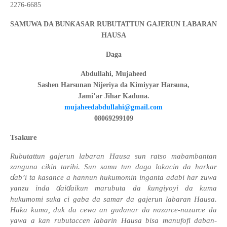
2276-6685
Ƙ
SAMUWA DA BUN
ASAR RUBUTATTUN GAJERUN LABARAN
HAUSA
Dag
a
Abdullahi, Mujaheed
Sashen Harsunan Nijeriya da Kimiyyar Harsuna,
Jami’ar Jihar Kaduna.
mujaheedabdullahi
@gmail.com
08069
2
9
9109
Tsakure
Rubutattun gajerun labaran Hausa sun ratso mabambantan
zanguna cikin tarihi. Sun samu tun daga lokacin da harkar
ɗ
ab
’
i ta kasance a hannun hukumomin inganta adabi har zuwa
ɗ
ɗ
yanzu inda
ai
aikun marubuta da
ƙ
ungiyoyi da kuma
hukumomi suka ci gaba da samar da gajerun labaran Hausa.
Haka kuma, duk da cewa an gudanar da nazarce-nazarce da
yawa a kan rubutaccen labarin Hausa bisa manufofi daban-