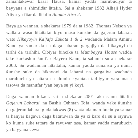
zamantakewar
ƙ
asar Hausa, kamar yadda marubuciyar ta
ɗ
bayyana a shimfi
ar littafin. Sai a shekarar 1982 Alhaji Hyder
Aliyu ya fitar da littafin
Abokin Hira 2
.
Baya ga wannan, a shekarar 1979 da ta 1982, Thomas Nelson ya
wallafa wasu littattafai biyu masu
ƙ
unshe da gajerun labarai,
wato
Hikayoyin Kaifafa Zukata 1 & 2
wa
ɗ
anda Malam Aminu
Kano ya samar da su daga labaran gargajiya da hikayoyi da
tarihi da tarihihi. Cibiyar bincike ta
Mumbayya House
wadda
take
ƙ
ar
ƙ
ashin Jami
’
ar Bayero Kano, ta sabunta su a shekarar
2003. Su wa
ɗ
annan littattafai, kamar yadda sunansu ya nuna,
ƙ
unshe suke da hikayoyi da labarai na gargajiya wa
ɗ
anda
marubucin ya tattara su domin kyautata tarbiyyar yara masu
tasowa da manufar ‘yan baya su yi koyi.
Daga wannan lokaci, sai a shekarar 2001 aka samu littafin
Gajerun Labarai
, na Bashir Othman Tofa, wanda yake
ƙ
unshe
ɗ
da gajerun labarai guda takwas (8) wa
anda marubucin ya samar
ta hanyar
ƙ
agawa daga batutuwan da ya ci karo da su a rayuwa
ko kuma suke tattare da rayuwar tasa, kamar yadda marubucin
ya bayyana cewa: