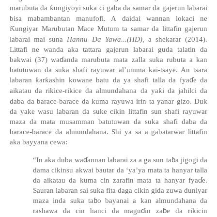
marubuta da
ƙ
ungiyoyi suka ci gaba da samar da gajerun labarai
bisa mabambantan manufofi. A daidai wannan lokaci ne
Ƙ
ungiyar Marubutan Mace Mutum ta samar da littafin gajerun
labarai mai suna
Hannu Da Yawa...(HD),
a shekarar (2014).
Littafi ne wanda aka tattara gajerun labarai guda talatin da
ɗ
bakwai (37) wa
anda marubuta mata zalla suka rubuta a kan
batutuwan da suka shafi rayuwar al’umma kai-tsaye. An tsara
ɗ
labaran
ƙ
ar
ƙ
ashin kowane batu da ya shafi talla da fya
e da
aikatau da rikice-rikice da almundahana da ya
ƙ
i da jahilci da
daba da barace-barace da kuma rayuwa irin ta yanar gizo. Duk
da yake wasu labaran da suke cikin littafin sun shafi rayuwar
maza da mata musamman batutuwan da suka shafi daba da
barace-barace da almundahana. Shi ya sa a gabatarwar littafin
aka bayyana cewa:
ɗ
ɓ
“In aka duba wa
annan labarai za a ga sun ta
a jigogi da
dama cikinsu akwai bautar da ‘ya’ya mata ta hanyar talla
ɗ
da aikatau da kuma cin zarafin mata ta hanyar fya
e.
Sauran labaran sai suka fita daga cikin gida zuwa duniyar
ɓ
maza inda suka ta
o bayanai a kan almundahana da
ɗ
ɓ
rashawa da cin hanci da magu
in za
e da rikicin