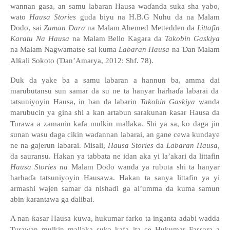
wannan gasa, an samu labaran Hausa wa
ɗ
anda suka sha yabo,
wato
Hausa Stories
guda biyu
na H.B.G Nuhu da na Malam
Dodo, sai
Zaman Dara
na Malam Ahemed Mettedden da
Littafin
Karatu Na Hausa
na Malam Bello Kagara da
Takobin Gaskiya
na Malam Nagwamatse sai kuma
Labaran Hausa
na
Ɗ
an Malam
Al
ƙ
ali Sokoto (
Ɗ
an’Amarya, 2012: Shf. 78).
Duk da yake
ba a samu labaran a hannun ba, amma dai
marubutansu sun samar da su ne ta hanyar harha
ɗ
a labarai da
tatsuniyoyin Hausa, in ban da labarin
Takobin Gaskiya
wanda
marubucin ya gina shi a kan artabun sarakunan
ƙ
asar Hausa da
Turawa a zamanin kafa mulkin mallaka. Shi ya sa, ko daga jin
sunan wasu daga cikin wa
ɗ
annan labarai, an gane cewa kundaye
ne na gajerun labarai. Misali,
Hausa Stories
da
Labaran Hausa,
da sauransu. Hakan ya tabbata ne idan aka yi la’akari da littafin
Hausa Stories na
Malam Dodo wanda ya rubuta shi ta hanyar
harha
ɗ
a tatsuniyoyin Hausawa. Hakan ta sanya littafin ya yi
armashi wajen samar da nisha
ɗ
i ga al’umma da kuma samun
abin karantawa ga
ɗ
alibai.
A nan
ƙ
asar Hausa kuwa, h
ukumar farko ta inganta adabi
wad
da
Turawan mulkin mallaka suka kafa ita ce Hukumar Fassara a