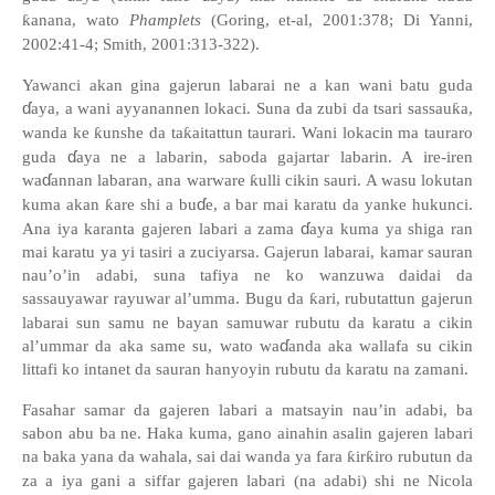
ƙ
anana, wato
Phamplets
(Goring, et-al, 2001:378;
Di Yanni,
2002:41-4; Smith, 2001:
313-322).
Yawanci akan gina gajerun labarai ne a kan wani batu guda
ɗ
aya, a wani ayyanannen lokaci. Suna da zubi da tsari
sassau
ƙ
a,
wanda ke
ƙ
unshe da ta
ƙ
aitattun taurari. Wani lokacin ma tauraro
ɗ
guda
aya ne a labarin, saboda gajartar labarin. A ire-iren
ɗ
wa
annan labaran, ana warware
ƙ
ulli cikin sauri. A wasu lokutan
ɗ
kuma akan
ƙ
are shi a bu
e, a bar mai karatu da yanke hukunci.
ɗ
Ana iya karanta gajeren labari a zama
aya kuma ya shiga ran
mai karatu ya yi tasiri a zuciyarsa. Gajerun labarai, kamar sauran
nau
’
o
’
in adabi, suna tafiya ne ko wanzuwa daidai da
sassauyawar rayuwar al’umma. Bugu da
ƙ
ari, rubutattun gajerun
labarai sun samu ne bayan samuwar rubutu da karatu a cikin
ɗ
al’ummar da aka same su, wato wa
anda aka wallafa su cikin
littafi ko intanet da sauran hanyoyin rubutu da karatu na zamani.
Fasahar samar da gajeren labari a matsayin nau’in adabi, ba
sabon abu ba ne. Haka kuma, gano ainahin asalin gajeren labari
na baka yana da wahala, sai dai wanda ya fara
ƙ
ir
ƙ
iro rubutun da
za a iya gani a siffar gajeren labari (na adabi) shi ne Nicola