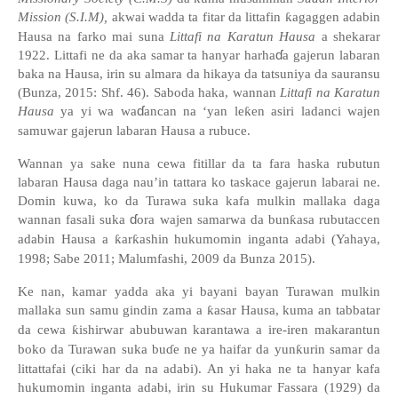
Mission (S.I.M),
akwai wadda ta fitar da littafin
ƙ
agaggen adabin
Hausa na farko mai suna
Littafi na Karatun Hausa
a shekarar
ɗ
1922. Littafi ne da aka samar ta hanyar harha
a gajerun labaran
baka na Hausa, irin su almara da hikaya da tatsuniya da sauransu
(Bunza, 2015: Shf. 46). Saboda haka, wannan
Littafi na Karatun
ɗ
Hausa
ya yi wa wa
ancan na
‘
yan le
ƙ
en asiri ladanci wajen
samuwar gajerun labaran Hausa a rubuce.
Wannan ya sake nuna cewa fitillar da ta fara haska rubutun
labaran Hausa daga nau’in tattara ko taskace gajerun labarai ne.
Domin kuwa, ko da Turawa suka kafa mulkin mallaka daga
ɗ
wannan fasali suka
ora wajen samarwa da bun
ƙ
asa rubutaccen
adabin Hausa a
ƙ
ar
ƙ
ashin hukumomin inganta adabi (Yahaya,
1998; Sabe 2011; Malumfashi, 2009 da Bunza 2015).
Ke nan, kamar yadda aka yi bayani bayan Turawan mulkin
mallaka sun samu gindin zama a
ƙ
asar Hausa, kuma an tabbatar
da cewa
ƙ
ishirwar abubuwan karantawa a ire-iren makarantun
boko da Turawan suka bu
ɗ
e ne ya haifar da yun
ƙ
urin samar da
littattafai (ciki har da na adabi). An yi haka ne ta hanyar kafa
hukumomin inganta adabi, irin su Hukumar Fassara (1929) da