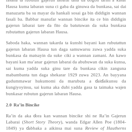
ƙ
Hausa kuma labaran suna ci gaba da ginuwa da bun
ƙ
asa, sai dai
manazarta ba su mayar da hankali sosai ga bin diddigin wannan
fasali ba. Babbar manufar wannan bincike ita ce bin diddigin
gajerun labarai tare da fito da batutuwan da suka bun
ƙ
asa
rubutattun gajerun labaran Hausa.
Saboda haka, wannan takarda ta
ƙ
unshi bayani kan rubutattun
gajerun labaran Hausa tun daga samuwarsu zuwa yadda suka
bun
ƙ
asa da matsayin da suke ciki a wannan zamani. An kawo
bayani kan ma’anar gajerun labarai da abubuwan da suka
ƙ
unsa,
sai kuma yadda suka ginu tare da bun
ƙ
asa cikin zanguna
mabambanta tun daga shekarar 1929 zuwa 2023. An bayyana
ɗ
ɗ
gudummawar hukumomi da marubuta a
ai
aikunsu da
ƙ
ungiyoyinsu, sai kuma aka dubi yadda gasa ta taimaka wajen
bun
ƙ
asar rubutun gajerun labaran Hausa.
2.0
Ra’in Bincike
ɗ
Ra’in
da aka
ora kan wannan bincike shi ne Ra
’
in
Gajerun
Labarai (
Short Story Theory
)
,
wanda
Edgar Allen Poe
(1804-
ɗ
1849)
ya
abba
ƙ
a
a
aikinsa
mai suna
Review of Hautherns