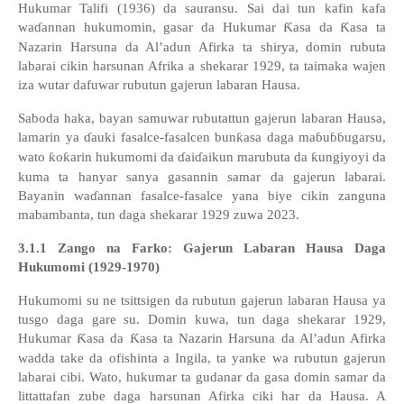
Hukumar Talifi (1936) da sauransu. Sai dai tun kafin kafa
wa
ɗ
annan hukumomin, gasar da Hukumar
Ƙ
asa da
Ƙ
asa ta
Nazarin Harsuna da Al’adun Afirka
ta shirya, domin rubuta
labarai cikin harsunan Afrika a shekarar 1929, ta taimaka wajen
iza wutar dafuwar rubutun gajerun labaran Hausa.
Saboda haka, bayan samuwar rubutattun gajerun labaran Hausa,
lamarin ya
ɗ
auki fasalce-fasalcen bun
ƙ
asa daga
ma
ɓ
u
ɓɓ
ugarsu,
wato
ƙ
o
ƙ
arin hukumomi da
ɗ
ai
ɗ
aikun marubuta da
ƙ
ungiyoyi da
kuma ta hanyar sanya gasannin samar da gajerun labarai.
Bayanin wa
ɗ
annan fasalce-fasalce yana biye cikin zanguna
mabambanta,
tun daga shekarar 1929 zuwa 2023.
3
.1.1 Zango na Farko:
Gajerun Labara
n Hausa Daga
Hukumomi (1929-1970)
Hukumomi su ne tsittsigen da rubutun gajerun labaran Hausa ya
tusgo daga gare su. Domin kuwa, tun daga shekarar 1929,
Hukumar
Ƙ
asa da
Ƙ
asa ta Nazarin Harsuna da Al
’
adun Afirka
wadda take da ofishinta a Ingila,
ta yanke wa rubutun gajerun
labarai cibi. Wato, hukumar ta gudanar da gasa domin samar da
littattafan zube daga harsunan Afirka ciki har da Hausa. A