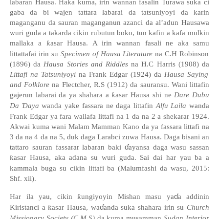
labaran Hausa. Haka kuma, irin wannan fasalin Turawa suka ci
gaba da bi wajen
tattara labarai da tatsuniyoyi da karin
maganganu da sauran maganganun azanci da al’adun Hausawa
wuri guda a takarda cikin rubutun boko, tun kafin a kafa mulkin
mallaka a
ƙ
asar Hausa. A irin wannan fasali ne aka samu
littatt
a
fa
i irin su
Specimen
of Hausa Literature
na C.H Robinson
(1896) da
Hausa Stories and Riddles
na H.C Harris (1908) da
Littafi na Tatsuniyoyi
na Frank Edgar (1924) da
Hausa Saying
and Folklore
na Flectcher, R.S (1912) da sauransu.
Wani littafin
gajerun labarai da ya shahara a
ƙ
asar Hausa shi ne
Dare Dubu
Da
Ɗ
aya
wanda yake fassara ne daga littafin
Alfu Laila
wanda
Frank Edgar ya fara wallafa littafi na 1 da na 2 a shekarar 1924.
Akwai kuma wani Malam Mamman Kano da ya fassara littafi na
3 da na 4 da na 5, duk daga Larabci zuwa Hausa. Daga bisani an
ɗ
tattaro sauran fassarar labaran baki
ayansa daga wasu sassan
ƙ
asar Hausa, aka adana su wuri guda. Sai dai har yau ba a
kammala buga su cikin littafi ba (Malumfashi da wasu, 2015:
Shf. xii).
ɗ
Har ila yau, cikin
ƙ
ungiyoyin Mishan masu ya
a addinin
ɗ
Kiristanci a
ƙ
asar Hausa, wa
anda suka shahara irin su
Church
Missionary Society (C.M.S)
da kuma musamman
Sudan Interior