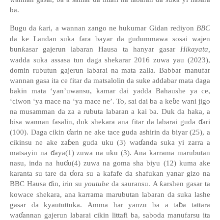
ba.
Bugu da
ƙ
ari, a wannan zango ne hukumar Gidan rediyon
BBC
da ke Landan suka fara bayar da gudummawa sosai wajen
bun
ƙ
asar gajerun labaran Hausa ta hanyar gasar
Hikayata,
wadda suka assasa tun daga shekarar 2016 zuwa yau (2023),
domin rubutun gajerun labarai na mata zalla. Babbar manufar
wannan gasa ita ce fitar da matsalolin da suke addabar mata daga
bakin mata ‘yan’uwansu, kamar dai yadda Bahaushe ya ce,
ɓ
‘ciwon ‘ya mace na ‘ya mace ne’. To, sai dai ba a ke
e wani jigo
na musamman da za a rubuta labaran a kai ba. Duk da haka, a
ɗ
bisa wannan fasalin, duk shekara ana fitar da labarai guda
ari
ɗ
(100). Daga cikin
arin ne ake tace guda ashirin da biyar (25), a
ɓ
ɗ
cikinsu ne ake za
en guda uku (3) wa
anda suka yi zarra a
ɗ
matsayin na
aya(1) zuwa na uku (3). Ana karrama marubutan
ɗ
nasu, inda na hu
u(4) zuwa na goma sha biyu (12) kuma ake
ɗ
karanta su tare da
ora su a kafafe da shafukan yanar gizo na
ɗ
BBC Hausa
in, irin su
youtube
da sauransu.
A
ƙ
arshen gasar ta
kowace shekara
, ana karrama marubutan
labara
n
da suka lashe
ɓ
gasar
da
kyaututtuka.
Amma har yanzu ba a ta
a tattara
ɗ
wa
annan gajerun labarai cikin littafi ba
,
saboda manufarsu ita