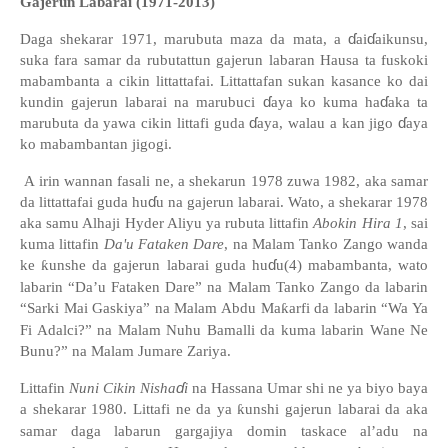
Gajerun Labarai (1971-2013)
ɗ
ɗ
Daga shekarar 1971, marubuta maza da mata, a
ai
aikunsu,
suka fara samar da rubutattun gajerun labaran Hausa ta fuskoki
mabambanta a cikin littattafai. Littattafan sukan kasance ko dai
ɗ
ɗ
kundin gajerun labarai na marubuci
aya ko kuma ha
aka ta
ɗ
ɗ
marubuta da yawa cikin littafi guda
aya, walau a kan jigo
aya
ko mabambantan jigogi.
A irin wannan fasali ne, a shekarun 1978 zuwa 1982, aka samar
ɗ
da littattafai guda hu
u na gajerun labarai. Wato, a shekarar 1978
aka samu
Alhaji Hyder Aliyu
ya rubuta littafin
Abokin Hira 1
, sai
kuma littafin
Da'u Fataken Dare
, na Malam Tanko Zango wanda
ɗ
ke
ƙ
unshe da gajerun labarai guda hu
u(4) mabambanta, wato
labarin
“
Da
’
u Fataken Dare
”
na Malam Tanko Zango da labarin
“
Sarki Mai Gaskiya
”
na Malam Abdu Ma
ƙ
arfi da labarin
“
Wa Ya
Fi Adalci?
”
na Malam Nuhu Bamalli da kuma labarin Wane Ne
Bunu?
”
na Malam Jumare Zariya.
ɗ
Littafin
Nuni Cikin Nisha
i
na Hassana Umar shi ne ya biyo baya
a shekarar 1980. Littafi ne da ya
ƙ
unshi gajerun labarai da aka
samar daga labarun gargajiya domin taskace al
’
adu na