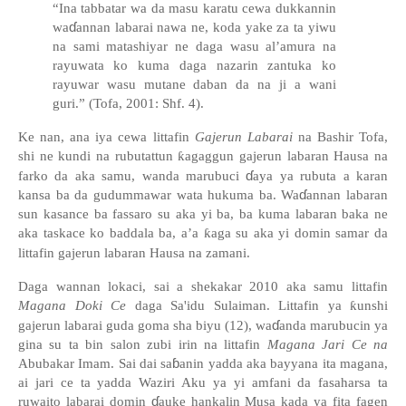
“Ina tabbatar wa da masu karatu cewa dukkannin
ɗ
wa
annan labarai nawa ne, koda yake za ta yiwu
na sami matashiyar ne daga wasu al
’
amura na
rayuwata ko kuma daga nazarin zantuka ko
rayuwar wasu mutane daban da na ji a wani
guri.
”
(Tofa, 2001: Shf. 4).
Ke nan, ana iya cewa littafin
Gajerun Labarai
na Bashir Tofa,
shi ne kundi na rubutattun
ƙ
agaggun gajerun labaran Hausa na
ɗ
farko da aka samu, wanda marubuci
aya ya rubuta a karan
ɗ
kansa ba da gudummawar wata hukuma ba. Wa
annan labaran
sun kasance ba fassaro su aka yi ba, ba kuma labaran baka ne
aka taskace ko baddala ba, a’a
ƙ
aga su aka yi domin samar da
littafin gajerun labaran Hausa na zamani.
Daga wannan lokaci, sai a shekakar 2010 aka samu littafin
Magana Doki Ce
daga Sa'idu Sulaiman. Littafin ya
ƙ
unshi
ɗ
gajerun labarai guda goma sha biyu (12), wa
anda marubucin ya
gina su ta bin salon zubi irin na littafin
Magana Jari Ce na
ɓ
Abubakar Imam. Sai dai sa
anin yadda aka bayyana ita magana,
ai jari ce ta yadda Waziri Aku ya yi amfani da fasaharsa ta
ɗ
ruwaito labarai domin
auke hankalin Musa kada ya fita fagen