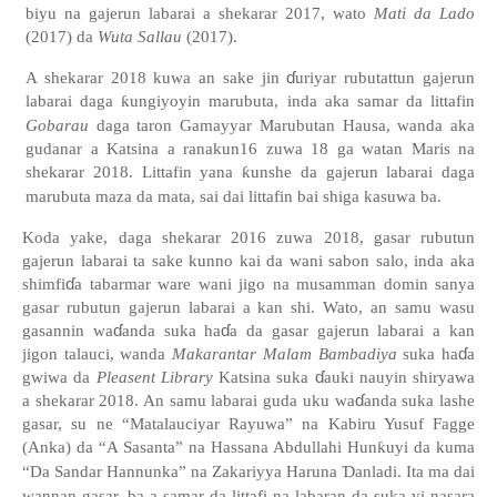
biyu na gajerun labarai a shekarar 2017, wato
Mati da Lado
(2017) da
Wuta Sallau
(2017).
ɗ
A shekarar 2018 kuwa an sake jin
uriyar rubutattun gajerun
labarai daga
ƙ
ungiyoyin marubuta, inda aka samar da littafin
Gobarau
daga taron Gamayyar Marubutan Hausa, wanda aka
gudanar a Katsina a ranakun16 zuwa 18 ga watan Maris na
shekarar 2018. Littafin yana
ƙ
unshe da gajerun labarai daga
marubuta maza da mata, sai dai littafin bai shiga kasuwa ba.
Koda yake, daga shekarar 2016 zuwa 2018, gasar rubutun
gajerun labarai ta sake kunno kai da wani sabon salo, inda aka
ɗ
shimfi
a tabarmar ware wani jigo na musamman domin sanya
gasar rubutun gajerun labarai a kan shi. Wato, an samu wasu
ɗ
ɗ
gasannin wa
anda suka ha
a da gasar gajerun labarai a kan
ɗ
jigon talauci, wanda
Makarantar Malam Bambadiya
suka ha
a
ɗ
gwiwa da
Pleasent Library
Katsina suka
auki nauyin shiryawa
ɗ
a shekarar 2018. An samu labarai guda uku wa
anda suka lashe
gasar, su ne
“
Matalauciyar Rayuwa” na Kabiru Yusuf Fagge
(Anka) da “A Sasanta” na Hassana Abdullahi Hun
ƙ
uyi da kuma
“Da Sandar Hannunka” na Zakariyya Haruna
Ɗ
anladi. Ita ma dai
wannan gasar, ba a samar da littafi na labaran da suka yi nasara