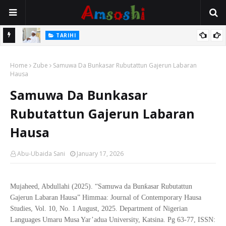
Na Mata
TARIHI
Sarkin Gummi Na Sha Biyar: Sarkin Mafaran Gummi Justice Lawal
Home
Hassan
Zube
Samuwa Da Bunkasar Rubutattun Gajerun Labaran
Hausa
Samuwa Da Bunkasar
Rubutattun Gajerun Labaran
Hausa
Abu-Ubaida Sani
January 17, 2026
ƙ
Mujaheed, Abdullahi (2025). “Samuwa da Bun
asar Rubutattun
Gajerun Labaran Hausa
”
Himmaa: Journal of Contemporary Hausa
Studies, Vol. 10, No. 1 August, 2025. Department of Nigerian
Languages Umaru Musa Yar
’
adua University, Katsina. Pg 63-77, ISSN: