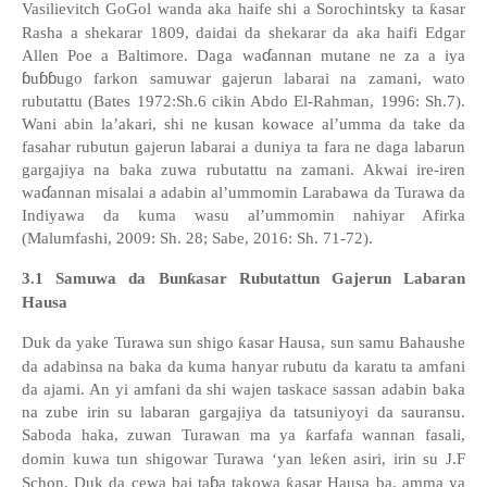
Vasilievitch GoGol wanda aka haife shi a Sorochintsky ta
ƙ
asar
Rasha a shekarar 1809, daidai da shekarar da aka haifi Edgar
ɗ
Allen Poe a Baltimore. Daga wa
annan mutane ne za a iya
ɓ
ɓɓ
u
ugo farkon samuwar gajerun labarai na zamani, wato
rubutattu (Bates 1972:Sh.6 cikin Abdo El-Rahman, 1996: Sh.7).
Wani abin la’akari, shi ne kusan kowace al’umma da take da
fasahar rubutun gajerun labarai a duniya ta fara ne daga labarun
gargajiya na baka zuwa rubutattu na zamani. Akwai ire-iren
ɗ
wa
annan misalai a adabin al
’
ummomin Larabawa da Turawa da
Indiyawa da kuma wasu al
’
ummomin nahiyar Afirka
(Malumfashi, 2009: Sh. 28; Sabe, 2016: Sh. 71-72).
3
.1
Samuwa da Bun
ƙ
asar Rubutattun Gajerun Labaran
Hausa
Duk da yake Turawa sun shigo
ƙ
asar Hausa, sun samu Bahaushe
da adabinsa na baka da kuma hanyar rubutu da karatu ta amfani
da ajami. An yi amfani da shi wajen taskace sassan adabin baka
na zube irin su labaran gargajiya da tatsuniyoyi da sauransu.
Saboda haka, zuwan Turawan ma ya
ƙ
arfafa wannan fasali,
domin kuwa tun shigowar Turawa
‘
yan le
ƙ
en asiri, irin su J.F
ɓ
Schon. Duk da cewa bai ta
a takowa
ƙ
asar Hausa ba, amma ya