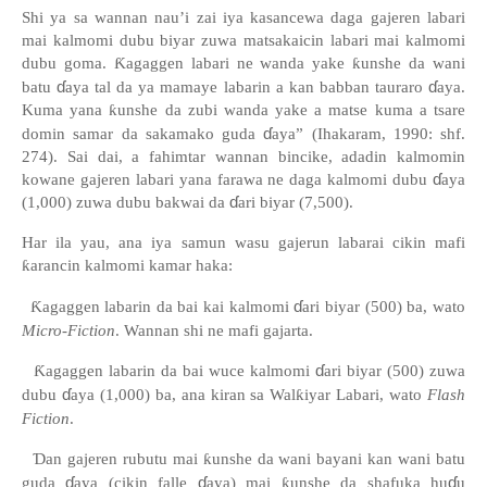
Shi ya sa wannan nau’i zai iya kasancewa daga gajeren labari
mai kalmomi dubu biyar zuwa matsakaicin labari mai kalmomi
dubu goma.
Ƙ
agaggen labari ne wanda yake
ƙ
unshe da wani
ɗ
ɗ
batu
aya tal da ya mamaye labarin a kan babban tauraro
aya.
Kuma yana
ƙ
unshe da zubi wanda yake a matse kuma a tsare
ɗ
domin samar da sakamako guda
aya
”
(Ihakaram, 1990: shf.
274). Sai dai, a fahimtar wannan bincike, adadin kalmomin
ɗ
kowane gajeren labari yana farawa ne daga kalmomi dubu
aya
ɗ
(1,000) zuwa dubu bakwai da
ari biyar (7,500).
Har ila yau, ana iya samun wasu gajerun labarai cikin mafi
ƙ
arancin kalmomi kamar haka:
ɗ
-
Ƙ
agaggen labarin da bai kai kalmomi
ari biyar (500) ba, wato
Micro-Fiction
. Wannan shi ne mafi gajarta.
ɗ
-
Ƙ
agaggen labarin da bai wuce kalmomi
ari biyar (500) zuwa
ɗ
dubu
aya (1,000) ba
, ana kiran sa Wal
ƙ
iyar Labari,
wato
Flash
Fiction
.
-
Ɗ
an gajeren rubutu mai
ƙ
unshe da wani bayani kan wani batu
ɗ
ɗ
ɗ
guda
aya (cikin falle
aya) mai
ƙ
unshe da shafuka hu
u