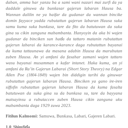
daban, amma har yanzu ba a sami wani nazari mai zurfi da ya
daddale ginuwa da bun
ƙ
asar gajerun labaran Hausa ba.
Wannan dalilin ne ya haifar da gudanar da wannan bincike
domin fayyace yadda rubutattun gajerun labaran Hausa suka
samu kuma suka bun
ƙ
asa, tare da fito da batutuwan da suka
gina su cikin zanguna mabambanta. Hanyoyin da aka bi wajen
ɗ
gudanar da binciken sun ha
a da tattaro matanin rubutattun
gajerun labarai da karance-karance daga rubutattun bayanai
da kuma tattaunawa da masana adabin Hausa da marubutan
zuben Hausa. An yi amfani da fasahar zamani wajen tattaro
wasu bayanai musamman a kafar intanet. Haka kuma,
an
yi
amfani da Ra’in Gajerun Labarai (Short Story Theory) na Edgar
Allen Poe
wajen bin diddigin tarihi da ginuwar
(
1
8
04-1
8
49
)
rubutattun gajerun labaran Hausa. Binciken ya gano ire-iren
siffofin rubutattun gajerun labaran Hausa da kuma fasalta
batutuwan da suka gina su da bun
ƙ
asa su, tare da bayyana
matsayinsu a rubutaccen zuben Hausa cikin zanguna uku
mabambanta daga 1929 zuwa 2023.
Fitilun Kalmomi:
Samuwa, Bun
ƙ
asa, Labari, Gajeren Labari.
ɗ
1.0
Shimfi
a