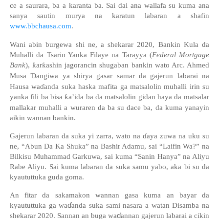
ce a saurara, ba a karanta ba.
Sai dai ana wallafa su kuma ana
sanya sautin murya na karatun labaran a shafin
www.bbchausa.com
.
Wani abin burgewa shi ne, a
shekarar 2020, Bankin Kula da
Muhalli da Tsarin Yanka Filaye na Tarayya (
Federal Mortgage
Bank
)
,
ƙ
ar
ƙ
ashin jagorancin s
hugaban bankin wato A
rc.
Ahmed
Musa
Ɗ
angiwa
ya
shirya
gasar samar
da
gajerun
labarai na
Hausa
wa
ɗ
an
da su
ka
haska
mafita ga matsalolin muhalli
irin su
yanka fili ba bisa
ƙ
a’ida ba da matsalolin gidan haya da matsalar
mallakar muhalli a wuraren da ba su dace
ba, da
kuma yanayin
aikin
wannan
bankin
.
Gajerun labaran da suka yi zarra, wato na
ɗ
aya zuwa na uku su
ne, “Abun Da Ka Shuka” na Bashir Adamu, sai “Laifin Wa?” na
Bilkisu Muhammad Garkuwa, sai kuma “Sanin Hanya” na Aliyu
Rabe Aliyu. Sai
kuma labaran da suka sam
u
yabo
,
aka bi su da
kyaututtuka
guda goma.
An fitar da sakamakon wannan gasa kuma an bayar da
ɗ
kyaututtuka ga wa
anda suka sami nasara a watan Disamba na
ɗ
shekarar 2020.
Sannan an buga wa
annan gajerun labarai a cikin