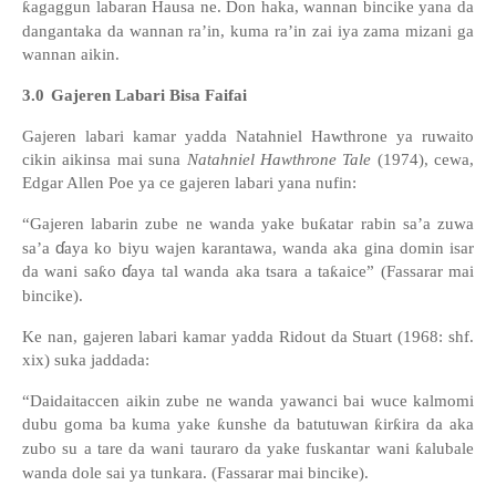
ƙ
agaggun labaran Hausa
ne.
Don haka, wannan bincike yana da
dangantaka da wannan ra’in, kuma ra’in zai iya zama mizani ga
wannan aikin.
3.0
Gajeren Labari Bisa Faifai
Gajeren labari kamar yadda Natahniel Hawthrone ya ruwaito
cikin aikinsa mai suna
Natahniel Hawthrone Tale
(1974), cewa,
Edgar Allen Poe ya ce gajeren labari yana nufin:
“Gajeren labarin zube ne wanda yake bu
ƙ
atar rabin sa
’
a zuwa
ɗ
sa’a
aya ko biyu wajen karantawa, wanda aka gina domin isar
ɗ
da wani sa
ƙ
o
aya tal wanda aka tsara a ta
ƙ
aice
”
(Fassarar mai
bincike).
Ke nan, gajeren labari kamar yadda Ridout da Stuart (1968: shf.
xix) suka jaddada:
“Daidaitaccen aikin zube ne wanda yawanci bai wuce kalmomi
dubu goma ba kuma yake
ƙ
unshe da batutuwan
ƙ
ir
ƙ
ira da aka
zubo su a tare da wani tauraro da yake fuskantar wani
ƙ
alubale
wanda dole sai ya tunkara. (Fassarar mai bincike).