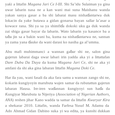
ya
ƙ
i a littafin
Magana Jari Ce I-III
. Shi Sa’idu Sulaiman ya gina
uwar labarin nasa ne a kan wani mai suna Maishanu wanda
ɗ
yakan sanya gasar a ba shi labarai masu nisha
antarwa duk
lokacin da yake hutawa a gidan gonarsa bayan sallar la
’
asar a
ɗ
kowace rana. Shi ya sa ya shimfi
a dokoki uku ga duk wanda
zai shiga gasar bayar da labarin. Wato labarin ya kasance ba a
ɓ
ɗ
ta
a jin sa a bakin wani ba, kuma na nisha
antarwa ne, sannan
ɗ
ya zama yana
auke da wani darasi ko nasiha ga al
’
umma.
ɓ
Abu mafi muhimmanci a wannan ga
ar shi ne, salon gina
gajerun labarai daga uwar labari irin yadda aka yi a littattafan
Dare Dubu Da
Ɗ
aya
da kuma
Magana Jari Ce
, shi ne aka yi
amfani da shi aka gina labaran littafin
Magana Doki Ce
.
Har ila yau, wani fasali da aka fara samu a wannan zango shi ne,
ƙ
o
ƙ
arin
ƙ
ungiyoyin marubuta wajen samar da rubutattun gajerun
ɗ
ɗ
labaran Hausa. Ire-iren wa
annan
ƙ
ungiyoyi sun ha
a da
Ƙ
ungiyar Marubuta ta Nijeriya (
Association of Nigerian Authors,
ANA
) reshen jihar Kano wadda ta samar da littafin
Ƙ
waryar
Ƙ
ira
a shekarar 2010. Littafin, wanda Farfesa Yusuf M. Adamu da
Ado Ahmad Gidan Dabino suka yi wa edita, ya
ƙ
unshi dukkan