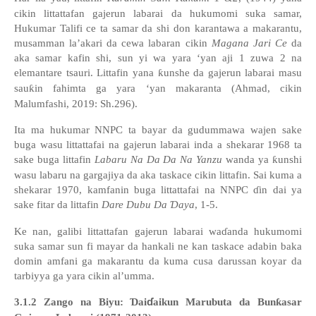
cikin littattafan gajerun labarai da hukumomi suka samar,
Hukumar Talifi ce ta samar da shi don karantawa a makarantu,
musamman la’akari da cewa labaran cikin
Magana Jari Ce
da
aka samar kafin shi, sun yi wa yara ‘yan aji 1 zuwa 2 na
elemantare tsauri.
Littafin yana
ƙ
unshe da gajerun labarai masu
sau
ƙ
in fahimta ga yara
‘
yan makaranta (Ahmad, cikin
Malumfashi, 2019: Sh.296).
Ita ma hukumar NNPC ta bayar da gudummawa wajen sake
buga wasu littattafai na gajerun labarai inda a shekarar 1968 ta
sake buga littafin
Labaru Na Da Da Na Yanzu
wanda ya
ƙ
unshi
wasu labaru na gargajiya da aka taskace cikin littafin. Sai kuma a
shekarar 1970, kamfanin buga littattafai na NNPC
ɗ
in dai ya
sake fitar da littafin
Dare Dubu Da
Ɗ
aya
, 1-5.
Ke nan, galibi littattafan gajerun labarai wa
ɗ
anda hukumomi
suka samar sun fi mayar da hankali ne kan taskace adabin baka
domin amfani ga makarantu da kuma cusa darussan koyar da
tarbiyya ga yara cikin al’umma.
ɗ
3
.1.2 Zango na Biyu:
Ɗ
ai
aikun Marubuta da Bun
ƙ
asar