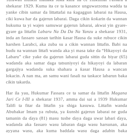
shekarar 1929.
Kuma ita ce ta kasance unguwarzoma wadda ta
yanke cibin
samar da littattafai
na
ƙ
agaggun labarai na Hausa,
ciki kuwa har da gajerun labarai. Daga cikin
ƙ
o
ƙ
arin da wannan
hukuma ta yi wajen samuwar gajerun labarai, akwai yin gyare-
gyare ga littafin
Labaru Na Da Da Na Yanzu
a shekarar 1931,
inda an fassaro sassan tarihin
ƙ
asar Hausa da suke rubuce cikin
harshen Larabci, aka zuba su a cikin wannan littafin. Babi na
hu
ɗ
u na wannan littafi wanda aka yi masa take da “Hikayoyi da
Labaru” cike yake da gajerun labarai guda sittin da biyar (65)
wa
ɗ
anda aka samar daga tatsuniyoyi da hikayoyi da labaran
gargajiya wa
ɗ
anda suka shahara a
ƙ
asar Hausa a wancan
lokacin. A nan ma, an samu wani fasali na taskace labarun baka
cikin takarda.
Har ila yau, Hukumar
Fassara ce ta samar da littafin
Magana
Jari Ce
I-III
a shekarar 1937, amma dai sai a 1939 Hukumar
Talifi ta fitar da littafin ya shiga kasuwa. Littafin wanda
Abubakar Imam ya rubuta, ya
ƙ
unshi gajerun labarai ne guda
tamanin da
ɗ
aya (81) masu tushe
ɗ
aya daga uwar labari
ɗ
aya,
wa
ɗ
anda aka fassaro wasu labaran daga wasu harsunan, aka
ayyana wasu, aka kuma baddala wasu daga adabin baka