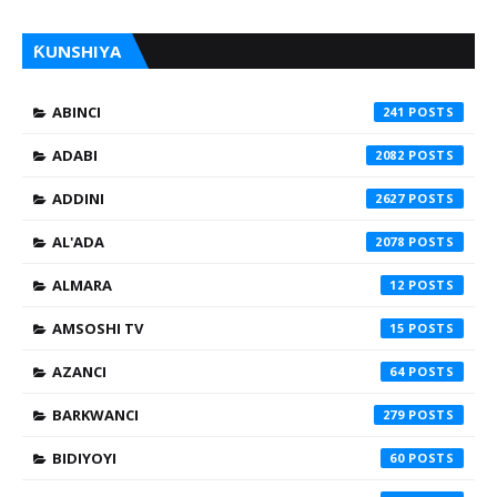
ƘUNSHIYA
ABINCI
241
ADABI
2082
ADDINI
2627
AL'ADA
2078
ALMARA
12
AMSOSHI TV
15
AZANCI
64
BARKWANCI
279
BIDIYOYI
60