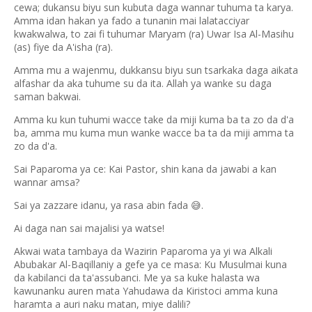
cewa; dukansu biyu sun kubuta daga wannar tuhuma ta karya.
Amma idan hakan ya fado a tunanin mai lalatacciyar
kwakwalwa, to zai fi tuhumar Maryam (ra) Uwar Isa Al-Masihu
(as) fiye da A'isha (ra).
Amma mu a wajenmu, dukkansu biyu sun tsarkaka daga aikata
alfashar da aka tuhume su da ita. Allah ya wanke su daga
saman bakwai.
Amma ku kun tuhumi wacce take da miji kuma ba ta zo da d'a
ba, amma mu kuma mun wanke wacce ba ta da miji amma ta
zo da d'a.
Sai Paparoma ya ce: Kai Pastor, shin kana da jawabi a kan
wannar amsa?
Sai ya zazzare idanu, ya rasa abin fada
.
😅
Ai daga nan sai majalisi ya watse!
Akwai wata tambaya da Wazirin Paparoma ya yi wa Alkali
Abubakar Al-Baqillaniy a gefe ya ce masa: Ku Musulmai kuna
da kabilanci da ta'assubanci. Me ya sa kuke halasta wa
kawunanku auren mata Yahudawa da Kiristoci amma kuna
haramta a auri naku matan, miye dalili?