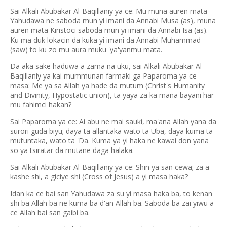
Sai Alkali Abubakar Al-Baqillaniy ya ce: Mu muna auren mata
Yahudawa ne saboda mun yi imani da Annabi Musa (as), muna
auren mata Kiristoci saboda mun yi imani da Annabi Isa (as).
Ku ma duk lokacin da kuka yi imani da Annabi Muhammad
(saw) to ku zo mu aura muku 'ya'yanmu mata.
Da aka sake haduwa a zama na uku, sai Alkali Abubakar Al-
Baqillaniy ya kai mummunan farmaki ga Paparoma ya ce
masa: Me ya sa Allah ya hade da mutum (Christ's Humanity
and Divinity, Hypostatic union), ta yaya za ka mana bayani har
mu fahimci hakan?
Sai Paparoma ya ce: Ai abu ne mai sauki, ma'ana Allah yana da
surori guda biyu; daya ta allantaka wato ta Uba, daya kuma ta
mutuntaka, wato ta 'Da. Kuma ya yi haka ne kawai don yana
so ya tsiratar da mutane daga halaka.
Sai Alkali Abubakar Al-Baqillaniy ya ce: Shin ya san cewa; za a
kashe shi, a giciye shi (Cross of Jesus) a yi masa haka?
Idan ka ce bai san Yahudawa za su yi masa haka ba, to kenan
shi ba Allah ba ne kuma ba d'an Allah ba. Saboda ba zai yiwu a
ce Allah bai san gaibi ba.