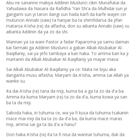
Abu ne sananne makiya Addinin Muslunci cikin Munafukai da
Yahudawa da Nasara da Rafidha 'Yan Shi'a da Mulhidai sun yi
gangami sun yi taron dangi sun hada karfi da karfe wajen cin
mutuncin Annabi (saw) ta hanyar ba ta shimfidarsa da jifan
matarsa A'isha (ra) da alfasha, don su aibanta Annabi (saw) su
aibanta Addinin da ya zo da shi.
Wannan ya sa wani Pastor a fadar Paparoma ya samu daman
kai farmaki ga Addinin Muslunci a gaban Alkali Abubakar Al-
Baqillaniy, sai ya jefo tambaya a kan haka. To amma bari ka ji
martanin da Alkali Abubakar Al-Baqillaniy ya mayar masa:
Sai Alkali Abubakar Al-Baqillaniy ya ce: Mata ne biyu aka
danganta musu alfasha; Maryam da A'isha, amma sai Allah ya
wanke su.
Ita dai A'isha (ra) tana da miji, kuma ba a ga ta zo da d'a ba.
Amma ita kuma Maryam (ra) ta zo da d'a, kuma kowa ya san
ba ta da miji.
Saboda haka, in tuhuma ce, wa ya fi kusa da tuhuma tsakanin
mace mai miji da ba ta zo da d'a ba, da kuma mace maras
miji, amma sai ga ta da d'a a hanu?
Don haka A'isha (ra) ita ta fi nisa da wannar tuhuma, duk da