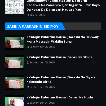
Gudummuwar Lambatattun Na’urorin
Sadarwa Na Zamani Wajen Inganta Ilimin Koyo
Da Koyar Da Darussan Hausa a Yau
July 30, 2026
SABBI A ƘARƘASHIN BIDIYOYI
Ka'idojin Rubutun Hausa (Darashi Na Bakwai):
'wa' a Matsayin Wakilin Suna
September 06, 2025
Ka'idojin Rubutun Hausa: Darasi Na Shida
September 05, 2025
Ka'idojin Rubutun Hausa (Darashi Na Biyar):
Kalmomin Dirka
September 05, 2025
Ka'idojin Rubutun Hausa - Darasi Na Hudu
September 04, 2025