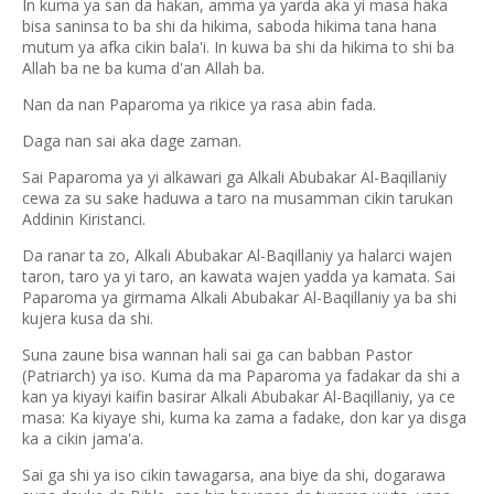
In kuma ya san da hakan, amma ya yarda aka yi masa haka
bisa saninsa to ba shi da hikima, saboda hikima tana hana
mutum ya afka cikin bala'i. In kuwa ba shi da hikima to shi ba
Allah ba ne ba kuma d'an Allah ba.
Nan da nan Paparoma ya rikice ya rasa abin fada.
Daga nan sai aka dage zaman.
Sai Paparoma ya yi alkawari ga Alkali Abubakar Al-Baqillaniy
cewa za su sake haduwa a taro na musamman cikin tarukan
Addinin Kiristanci.
Da ranar ta zo, Alkali Abubakar Al-Baqillaniy ya halarci wajen
taron, taro ya yi taro, an kawata wajen yadda ya kamata. Sai
Paparoma ya girmama Alkali Abubakar Al-Baqillaniy ya ba shi
kujera kusa da shi.
Suna zaune bisa wannan hali sai ga can babban Pastor
(Patriarch) ya iso. Kuma da ma Paparoma ya fadakar da shi a
kan ya kiyayi kaifin basirar Alkali Abubakar Al-Baqillaniy, ya ce
masa: Ka kiyaye shi, kuma ka zama a fadake, don kar ya disga
ka a cikin jama'a.
Sai ga shi ya iso cikin tawagarsa, ana biye da shi, dogarawa