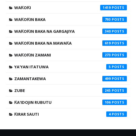
WAƘOƘI
1419
WAƘOƘIN BAKA
793
WAƘOƘIN BAKA NA GARGAJIYA
340
WAƘOƘIN BAKA NA MAWAƘA
619
WAƘOƘIN ZAMANI
273
YA'YAN ITATUWA
5
ZAMANTAKEWA
499
ZUBE
245
ƘA'IDOJIN RUBUTU
106
ƘIRAR SAUTI
4