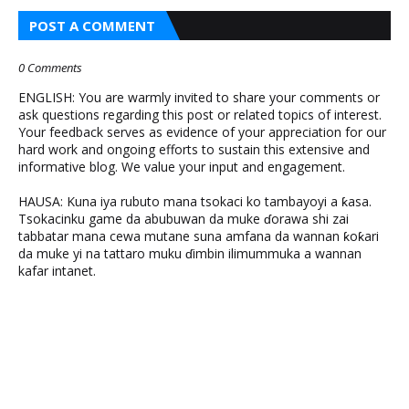
POST A COMMENT
0 Comments
ENGLISH: You are warmly invited to share your comments or
ask questions regarding this post or related topics of interest.
Your feedback serves as evidence of your appreciation for our
hard work and ongoing efforts to sustain this extensive and
informative blog. We value your input and engagement.
HAUSA: Kuna iya rubuto mana tsokaci ko tambayoyi a ƙasa.
Tsokacinku game da abubuwan da muke ɗorawa shi zai
tabbatar mana cewa mutane suna amfana da wannan ƙoƙari
da muke yi na tattaro muku ɗimbin ilimummuka a wannan
kafar intanet.