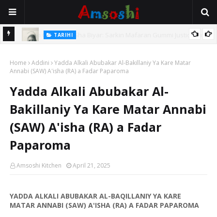
TARIHI
e Lawal
Danmadamin Sakkwato, Alhaji, Barista Hwanarabul Usman
Home
Usman Kure Bungudu
Addini
Yadda Alkali Abubakar Al-Bakillaniy Ya Kare Matar
Annabi (SAW) A'isha (RA) a Fadar Paparoma
Yadda Alkali Abubakar Al-
Bakillaniy Ya Kare Matar Annabi
(SAW) A'isha (RA) a Fadar
Paparoma
Amsoshi Kitchen
April 21, 2025
YADDA ALKALI ABUBAKAR AL-BAQILLANIY YA KARE
MATAR ANNABI (SAW) A'ISHA (RA) A FADAR PAPAROMA