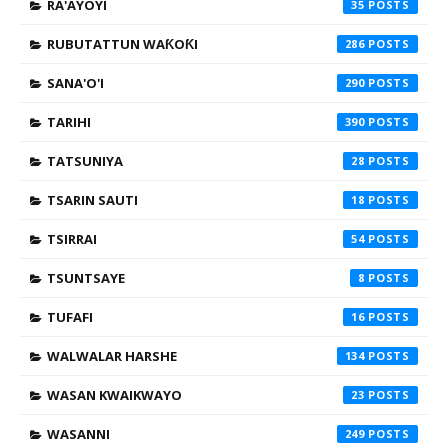
RA'AYOYI
35
RUBUTATTUN WAƘOƘI
286
SANA'O'I
290
TARIHI
390
TATSUNIYA
28
TSARIN SAUTI
18
TSIRRAI
54
TSUNTSAYE
8
TUFAFI
16
WALWALAR HARSHE
134
WASAN KWAIKWAYO
23
WASANNI
249