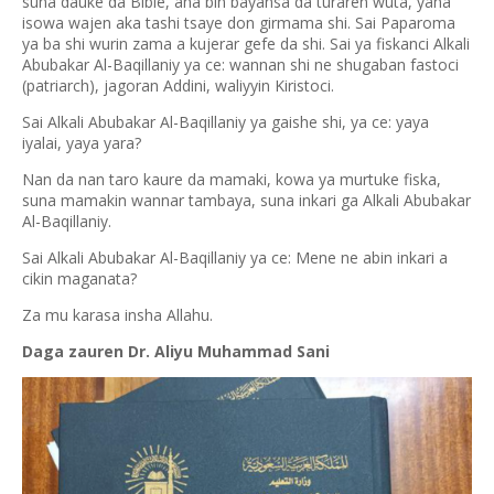
suna dauke da Bible, ana bin bayansa da turaren wuta, yana
isowa wajen aka tashi tsaye don girmama shi. Sai Paparoma
ya ba shi wurin zama a kujerar gefe da shi. Sai ya fiskanci Alkali
Abubakar Al-Baqillaniy ya ce: wannan shi ne shugaban fastoci
(patriarch), jagoran Addini, waliyyin Kiristoci.
Sai Alkali Abubakar Al-Baqillaniy ya gaishe shi, ya ce: yaya
iyalai, yaya yara?
Nan da nan taro kaure da mamaki, kowa ya murtuke fiska,
suna mamakin wannar tambaya, suna inkari ga Alkali Abubakar
Al-Baqillaniy.
Sai Alkali Abubakar Al-Baqillaniy ya ce: Mene ne abin inkari a
cikin maganata?
Za mu karasa insha Allahu.
Daga zauren Dr. Aliyu Muhammad Sani