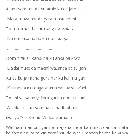
Allah tsare mu da su amin ku ce jama’a,
Mata maza har da yara masu imani.
To malamai da sarakai ga wasi
ata,
ƙ
Na dur
usa na ba ku don ku gani.
ƙ
………………………………………..
Domin fa
ar Rabbi na ku anka ba kiwo,
ɗ
Daidai muke da makafi wa
anda ba su gani.
ɗ
Ku za ku ja mana gora har ku kai mu gari,
Ku fitar da mu daga sharrin nan na shai
ani.
ɗ
To shi ya sa na yi
ara gunku don ku sani,
ƙ
Aikinku ne ku tsare ha
i na Rabbani.
ƙƙ
(Hajiya ‘Yar Shehu: Wa
ar Zamani)
ƙ
Wannan marubuciyar na magana ne a kan matsalar da mata
ke fama da ita ta cin zarafinsu da wasu mazan banza ke yi wa