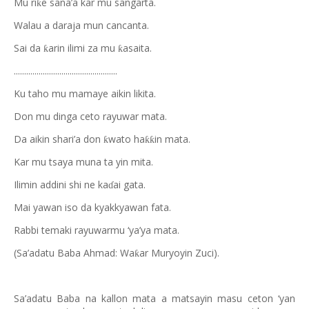
Mu ri
e sana’a kar mu sangarta.
ƙ
Walau a daraja mun cancanta.
Sai da
arin ilimi za mu
asaita.
ƙ
ƙ
..................................................
Ku taho mu mamaye aikin likita.
Don mu dinga ceto rayuwar mata.
Da aikin shari’a don
wato ha
in mata.
ƙ
ƙƙ
Kar mu tsaya muna ta yin mita.
Ilimin addini shi ne ka
ai gata.
ɗ
Mai yawan iso da kyakkyawan fata.
Rabbi temaki rayuwarmu ‘ya’ya mata.
(Sa’adatu Baba Ahmad: Wa
ar
Muryoyin Zuci).
ƙ
Sa’adatu Baba na kallon mata a matsayin masu ceton ‘yan