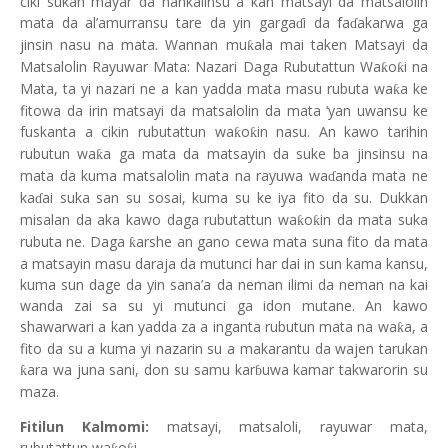
ciki sukan mayar da hankalinsu a kan matsayi da matsalolin
mata da al’amurransu tare da yin garga
i da fa
akarwa ga
ɗ
ɗ
jinsin nasu na mata. Wannan mu
ala mai taken Matsayi da
ƙ
Matsalolin Rayuwar Mata: Nazari Daga Rubutattun Wa
o
i na
ƙ
ƙ
Mata, ta yi nazari ne a kan yadda mata masu rubuta wa
a ke
ƙ
fitowa da irin matsayi da matsalolin da mata ‘yan uwansu ke
fuskanta a cikin rubutattun wa
o
in nasu. An kawo tarihin
ƙ
ƙ
rubutun wa
a ga mata da matsayin da suke ba jinsinsu na
ƙ
mata da kuma matsalolin mata na rayuwa wa
anda mata ne
ɗ
ka
ai suka san su sosai, kuma su ke iya fito da su. Dukkan
ɗ
misalan da aka kawo daga rubutattun wa
o
in da mata suka
ƙ
ƙ
rubuta ne. Daga
arshe an gano cewa mata suna fito da mata
ƙ
a matsayin masu daraja da mutunci har dai in sun kama kansu,
kuma sun dage da yin sana’a da neman ilimi da neman na kai
wanda zai sa su yi mutunci ga idon mutane. An kawo
shawarwari a kan yadda za a inganta rubutun mata na wa
a, a
ƙ
fito da su a kuma yi nazarin su a makarantu da wajen tarukan
ara wa juna sani, don su samu kar
uwa kamar takwarorin su
ƙ
ɓ
maza.
Fitilun Kalmomi:
matsayi, matsaloli, rayuwar mata,
rubutattun wa
o
i