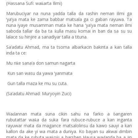
(Hassana Sufi: wa
arta Ilimi)
ƙ
Marubuciyar na nuna yadda talla da rashin neman ilimi ga
‘ya’ya mata ke zama babbar matsala ga ci gaban rayuwa. Ta
nuna iyaye musamman mata ke hana ‘ya’ya mata neman ilmi
saboda tallar da ba ta
ulla masu komai in ban da sa su su
ƙ
lalace su hinjire a sanadiyar talla a tituna.
Sa’adatu Ahmad, ma ta tsoma albarkacin bakinta a kan talla
inda ta ce:
Mu ri
e sana’a don samun nagarta
ƙ
Kun san wasu da yawa ‘yanmata
Gun talla maza ke mu su cuta.
(Sa’adatu Ahmad: Muryoyin Zuci)
Wa
annan mata suna cikin sahu na farko a
angaren
ɗ
ɓ
rubutattar wa
a da suka fara rubuce-rubuce a kan inganta
ƙ
rayuwar mata da magance matsalolinsu da kawo sauyi a kan
kallon da ake yi wa mata a duniya. Ko bayan su akwai
imbin
ɗ
mata da ke rubuta wa
o
i a harshen Hausa wa
anda ba a jin
ƙ
ƙ
ɗ