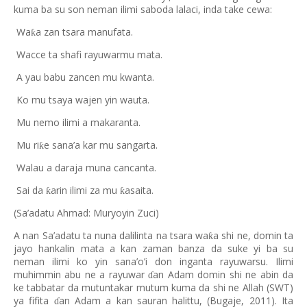
kuma ba su son neman ilimi saboda lalaci, inda take cewa:
Wa
a zan tsara manufata.
ƙ
Wacce ta shafi rayuwarmu mata.
A yau babu zancen mu kwanta.
Ko mu tsaya wajen yin wauta.
Mu nemo ilimi a makaranta.
Mu ri
e sana’a kar mu sangarta.
ƙ
Walau a daraja muna cancanta.
Sai da
arin ilimi za mu
asaita.
ƙ
ƙ
(Sa’adatu Ahmad: Muryoyin Zuci)
A nan Sa’adatu ta nuna dalilinta na tsara wa
a shi ne, domin ta
ƙ
jayo hankalin mata a kan zaman banza da suke yi ba su
neman ilimi ko yin sana’o’i don inganta rayuwarsu. Ilimi
muhimmin abu ne a rayuwar
an Adam domin shi ne abin da
ɗ
ke tabbatar da mutuntakar mutum kuma da shi ne Allah (SWT)
ya fifita
an Adam a kan sauran halittu, (Bugaje, 2011). Ita
ɗ