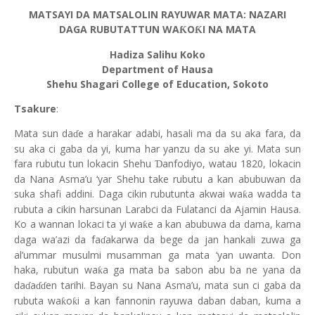
MATSAYI DA MATSALOLIN RAYUWAR MATA: NAZARI
DAGA RUBUTATTUN WA
O
I NA MATA
Ƙ
Ƙ
Hadiza Salihu Koko
Department of Hausa
Shehu Shagari College of Education, Sokoto
Tsakure
:
Mata sun da
e a harakar adabi, hasali ma da su aka fara, da
ɗ
su aka ci gaba da yi, kuma har yanzu da su ake yi. Mata sun
fara rubutu tun lokacin Shehu
anfodiyo, watau 1820, lokacin
Ɗ
da Nana Asma’u ‘yar Shehu take rubutu a kan abubuwan da
suka shafi addini. Daga cikin rubutunta akwai wa
a wadda ta
ƙ
rubuta a cikin harsunan Larabci da Fulatanci da Ajamin Hausa.
Ko a wannan lokaci ta yi wa
e a kan abubuwa da dama, kama
ƙ
daga wa’azi da fa
akarwa da bege da jan hankali zuwa ga
ɗ
al’ummar musulmi musamman ga mata ‘yan uwanta. Don
haka, rubutun wa
a ga mata ba sabon abu ba ne yana da
ƙ
da
a
en tarihi. Bayan su Nana Asma’u, mata sun ci gaba da
ɗ
ɗɗ
rubuta wa
o
i a kan fannonin rayuwa daban daban, kuma a
ƙ
ƙ