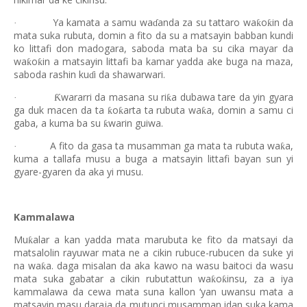
Ya kamata a samu wa
anda za su tattaro wa
o
in da
ƙ
ƙ
·
ɗ
mata suka rubuta, domin a fito da su a matsayin babban kundi
ko littafi don madogara, saboda mata ba su cika mayar da
wa
o
in a matsayin littafi ba kamar yadda ake buga na maza,
ƙ
ƙ
saboda rashin ku
i da shawarwari.
ɗ
wararri da masana su ri
a dubawa tare da yin gyara
Ƙ
ƙ
·
ga duk macen da ta
o
arta ta rubuta wa
a, domin a samu ci
ƙ
ƙ
ƙ
gaba, a kuma ba su
warin guiwa.
ƙ
A fito da gasa ta musamman ga mata ta rubuta wa
a,
ƙ
·
kuma a tallafa musu a buga a matsayin littafi bayan sun yi
gyare-gyaren da aka yi musu.
Kammalawa
Mu
alar a kan yadda mata marubuta ke fito da matsayi da
ƙ
matsalolin rayuwar mata ne a cikin rubuce-rubucen da suke yi
na wa
a. daga misalan da aka kawo na wasu baitoci da wasu
ƙ
mata suka gabatar a cikin rubutattun wa
o
insu, za a iya
ƙ
ƙ
kammalawa da cewa mata suna kallon ‘yan uwansu mata a
matsayin masu daraja da mutunci musamman idan suka kama