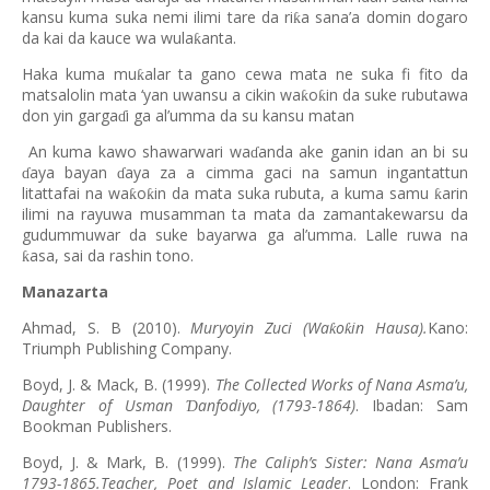
kansu kuma suka nemi ilimi tare da ri
a sana’a domin dogaro
ƙ
da kai da kauce wa wula
anta.
ƙ
Haka kuma mu
alar ta gano cewa mata ne suka fi fito da
ƙ
matsalolin mata ‘yan uwansu a cikin wa
o
in da suke rubutawa
ƙ
ƙ
don yin garga
i ga al’umma da su kansu matan
ɗ
An kuma kawo shawarwari wa
anda ake ganin idan an bi su
ɗ
aya bayan
aya za a cimma gaci na samun ingantattun
ɗ
ɗ
litattafai na wa
o
in da mata suka rubuta, a kuma samu
arin
ƙ
ƙ
ƙ
ilimi na rayuwa musamman ta mata da zamantakewarsu da
gudummuwar da suke bayarwa ga al’umma. Lalle ruwa na
asa, sai da rashin tono.
ƙ
Manazarta
Ahmad, S. B (2010).
Muryoyin Zuci (Wa
o
in Hausa).
Kano:
ƙ
ƙ
Triumph Publishing Company.
Boyd, J. & Mack, B. (1999).
The Collected Works of Nana Asma’u,
Daughter of Usman
anfodiyo, (1793-1864)
. Ibadan: Sam
Ɗ
Bookman Publishers.
Boyd, J. & Mark, B. (1999).
The Caliph’s Sister: Nana Asma’u
1793-1865.Teacher, Poet and Islamic Leader
. London: Frank