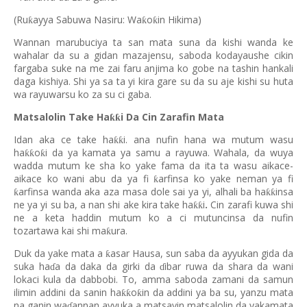
(Ru
ayya Sabuwa Nasiru: Wa
o
in Hikima)
ƙ
ƙ
ƙ
Wannan marubuciya ta san mata suna da kishi wanda ke
wahalar da su a gidan mazajensu, saboda kodayaushe cikin
fargaba suke na me zai faru anjima ko gobe na tashin hankali
daga kishiya. Shi ya sa ta yi kira gare su da su aje kishi su huta
wa rayuwarsu ko za su ci gaba.
Matsalolin Take Ha
i Da Cin Zarafin Mata
ƙƙ
Idan aka ce take ha
i. ana nufin hana wa mutum wasu
ƙƙ
ha
o
i da ya kamata ya samu a rayuwa. Wahala, da wuya
ƙƙ
ƙ
wadda mutum ke sha ko yake fama da ita ta wasu aikace-
aikace ko wani abu da ya fi
arfinsa ko yake neman ya fi
ƙ
arfinsa wanda aka aza masa dole sai ya yi, alhali ba ha
insa
ƙ
ƙƙ
ne ya yi su ba, a nan shi ake kira take ha
i
.
Cin zarafi kuwa shi
ƙƙ
ne a keta haddin mutum ko a ci mutuncinsa da nufin
tozartawa kai shi ma
ura.
ƙ
Duk da yake mata a
asar Hausa, sun saba da ayyukan gida da
ƙ
suka ha
a da daka da girki da
ibar ruwa da shara da wani
ɗ
ɗ
lokaci kula da dabbobi. To, amma saboda zamani da samun
ilimin addini da sanin ha
o
in da addini ya ba su, yanzu mata
ƙƙ
ƙ
na ganin wa
annan ayyuka a matsayin matsalolin da yakamata
ɗ