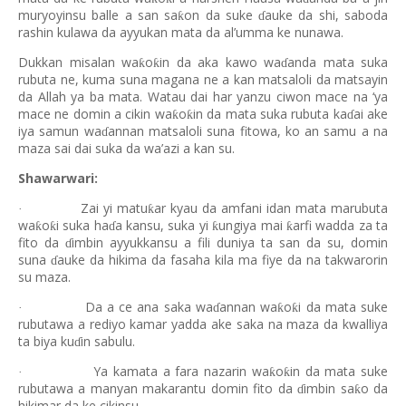
muryoyinsu balle a san sa
on da suke
auke da shi, saboda
ƙ
ɗ
rashin kulawa da ayyukan mata da al’umma ke nunawa.
Dukkan misalan wa
o
in da aka kawo wa
anda mata suka
ƙ
ƙ
ɗ
rubuta ne, kuma suna magana ne a kan matsaloli da matsayin
da Allah ya ba mata. Watau dai har yanzu ciwon mace na ‘ya
mace ne domin a cikin wa
o
in da mata suka rubuta ka
ai ake
ƙ
ƙ
ɗ
iya samun wa
annan matsaloli suna fitowa, ko an samu a na
ɗ
maza sai dai suka da wa’azi a kan su.
Shawarwari:
Zai yi matu
ar kyau da amfani idan mata marubuta
ƙ
·
wa
o
i suka ha
a kansu, suka yi
ungiya mai
arfi wadda za ta
ƙ
ƙ
ƙ
ƙ
ɗ
fito da
imbin ayyukkansu a fili duniya ta san da su, domin
ɗ
suna
auke da hikima da fasaha kila ma fiye da na takwarorin
ɗ
su maza.
Da a ce ana saka wa
annan wa
o
i da mata suke
ƙ
ƙ
·
ɗ
rubutawa a rediyo kamar yadda ake saka na maza da kwalliya
ta biya ku
in sabulu.
ɗ
Ya kamata a fara nazarin wa
o
in da mata suke
ƙ
ƙ
·
rubutawa a manyan makarantu domin fito da
imbin sa
o da
ƙ
ɗ
hikimar da ke cikinsu.