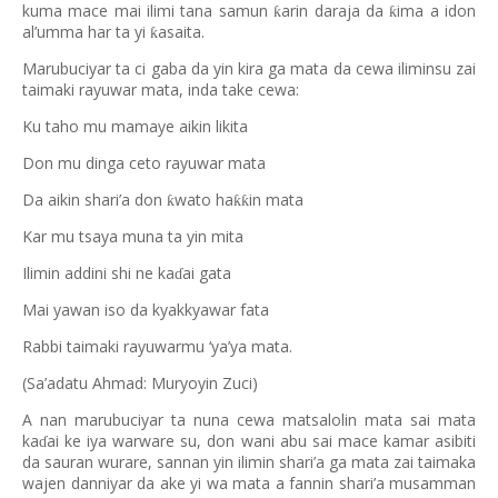
kuma mace mai ilimi tana samun
arin daraja da
ima a idon
ƙ
ƙ
al’umma har ta yi
asaita.
ƙ
Marubuciyar ta ci gaba da yin kira ga mata da cewa iliminsu zai
taimaki rayuwar mata, inda take cewa:
Ku taho mu mamaye aikin likita
Don mu dinga ceto rayuwar mata
Da aikin shari’a don
wato ha
in mata
ƙ
ƙƙ
Kar mu tsaya muna ta yin mita
Ilimin addini shi ne ka
ai gata
ɗ
Mai yawan iso da kyakkyawar fata
Rabbi taimaki rayuwarmu ‘ya’ya mata.
(Sa’adatu Ahmad: Muryoyin Zuci)
A nan marubuciyar ta nuna cewa matsalolin mata sai mata
ka
ai ke iya warware su, don wani abu sai mace kamar asibiti
ɗ
da sauran wurare, sannan yin ilimin shari’a ga mata zai taimaka
wajen danniyar da ake yi wa mata a fannin shari’a musamman