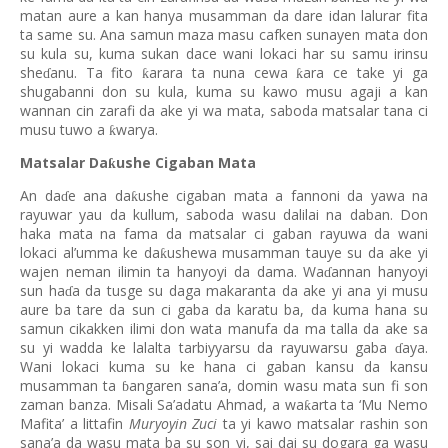
matan aure a kan hanya musamman da dare idan lalurar fita
ta same su. Ana samun maza masu cafken sunayen mata don
su kula su, kuma sukan dace wani lokaci har su samu irinsu
she
anu. Ta fito
arara ta nuna cewa
ara ce take yi ga
ƙ
ƙ
ɗ
shugabanni don su kula, kuma su kawo musu agaji a kan
wannan cin zarafi da ake yi wa mata, saboda matsalar tana ci
musu tuwo a
warya.
ƙ
Matsalar Da
ushe Cigaban Mata
ƙ
An da
e ana da
ushe cigaban mata a fannoni da yawa na
ƙ
ɗ
rayuwar yau da kullum, saboda wasu dalilai na daban. Don
haka mata na fama da matsalar ci gaban rayuwa da wani
lokaci al’umma ke da
ushewa musamman tauye su da ake yi
ƙ
wajen neman ilimin ta hanyoyi da dama. Wa
annan hanyoyi
ɗ
sun ha
a da tusge su daga makaranta da ake yi ana yi musu
ɗ
aure ba tare da sun ci gaba da karatu ba, da kuma hana su
samun cikakken ilimi don wata manufa da ma talla da ake sa
su yi wadda ke lalalta tarbiyyarsu da rayuwarsu gaba
aya.
ɗ
Wani lokaci kuma su ke hana ci gaban kansu da kansu
musamman ta
angaren sana’a, domin wasu mata sun fi son
ɓ
zaman banza. Misali Sa’adatu Ahmad, a wa
arta ta ‘Mu Nemo
ƙ
Mafita’ a littafin
Muryoyin Zuci
ta yi kawo matsalar rashin son
sana’a da wasu mata ba su son yi, sai dai su dogara ga wasu