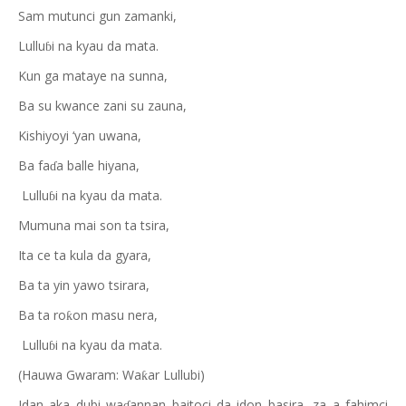
Sam mutunci gun zamanki,
Lullu
i na kyau da mata.
ɓ
Kun ga mataye na sunna,
Ba su kwance zani su zauna,
Kishiyoyi ‘yan uwana,
Ba fa
a balle hiyana,
ɗ
Lullu
i na kyau da mata.
ɓ
Mumuna mai son ta tsira,
Ita ce ta kula da gyara,
Ba ta yin yawo tsirara,
Ba ta ro
on masu nera,
ƙ
Lullu
i na kyau da mata.
ɓ
(Hauwa Gwaram: Wa
ar Lullubi)
ƙ
Idan aka dubi wa
annan baitoci da idon basira, za a fahimci
ɗ