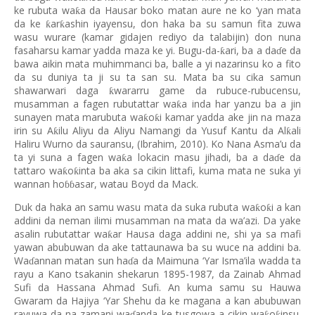
ke rubuta wa
a da Hausar boko matan aure ne ko ‘yan mata
ƙ
da ke
ar
ashin iyayensu, don haka ba su samun fita zuwa
ƙ
ƙ
wasu wurare (kamar gidajen rediyo da talabijin) don nuna
fasaharsu kamar yadda maza ke yi. Bugu-da-
ari, ba a da
e da
ƙ
ɗ
bawa aikin mata muhimmanci ba, balle a yi nazarinsu ko a fito
da su duniya ta ji su ta san su. Mata ba su cika samun
shawarwari daga
wararru game da rubuce-rubucensu,
ƙ
musamman a fagen rubutattar wa
a inda har yanzu ba a jin
ƙ
sunayen mata marubuta wa
o
i kamar yadda ake jin na maza
ƙ
ƙ
irin su A
ilu Aliyu da Aliyu Namangi da Yusuf Kantu da Al
ali
ƙ
ƙ
Haliru Wurno da sauransu, (Ibrahim, 2010). Ko Nana Asma’u da
ta yi suna a fagen wa
a lokacin masu jihadi, ba a da
e da
ƙ
ɗ
tattaro wa
o
inta ba aka sa cikin littafi, kuma mata ne suka yi
ƙ
ƙ
wannan ho
asar, watau Boyd da Mack.
ɓɓ
Duk da haka an samu wasu mata da suka rubuta wa
o
i a kan
ƙ
ƙ
addini da neman ilimi musamman na mata da wa’azi. Da yake
asalin rubutattar wa
ar Hausa daga addini ne, shi ya sa mafi
ƙ
yawan abubuwan da ake tattaunawa ba su wuce na addini ba.
Wa
annan matan sun ha
a da Maimuna ‘Yar Isma’ila wadda ta
ɗ
ɗ
rayu a Kano tsakanin shekarun 1895-1987, da Zainab Ahmad
Sufi da Hassana Ahmad Sufi. An kuma samu su Hauwa
Gwaram da Hajiya ‘Yar Shehu da ke magana a kan abubuwan
rayuwa da na zamani wa
anda ke tusgowa a cikin wa
o
insu.
ƙ
ƙ
ɗ