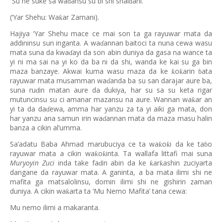
Su ne suke sa wa
ansu su bi shi shai
ani.
ɗ
ɗ
(‘Yar Shehu: Wa
ar Zamani).
ƙ
Hajiya ‘Yar Shehu mace ce mai son ta ga rayuwar mata da
addininsu sun inganta. A wa
annan baitoci ta nuna cewa wasu
ɗ
mata suna da kwa
ayi da son abin duniya da gasa na wance ta
ɗ
yi ni ma sai na yi ko da ba ni da shi, wanda ke kai su ga bin
maza banzaye. Akwai kuma wasu maza da ke
o
arin
ata
ƙ
ƙ
ɓ
rayuwar mata musamman wa
anda ba su san darajar aure ba,
ɗ
suna ru
in matan aure da dukiya, har su sa su keta rigar
ɗ
mutuncinsu su ci amanar mazansu na aure. Wannan wa
ar an
ƙ
yi ta da da
ewa, amma har yanzu za ta yi aiki ga mata, don
ɗ
har yanzu ana samun irin wa
annan mata da maza masu halin
ɗ
banza a cikin al’umma.
Sa’adatu Baba Ahmad marubuciya ce ta wa
o
i da ke ta
o
ƙ
ƙ
ɓ
rayuwar mata a cikin wa
o
inta. Ta wallafa littafi mai suna
ƙ
ƙ
Muryoyin Zuci
inda take fa
in abin da ke
ar
ashin zuciyarta
ƙ
ƙ
ɗ
dangane da rayuwar mata. A ganinta, a ba mata ilimi shi ne
mafita ga matsalolinsu, domin ilimi shi ne gishirin zaman
duniya. A cikin wa
arta ta ‘Mu Nemo Mafita’ tana cewa:
ƙ
Mu nemo ilimi a makaranta.