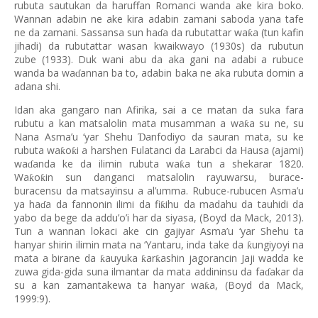
rubuta sautukan da haruffan Romanci wanda ake kira boko.
Wannan adabin ne ake kira adabin zamani saboda yana tafe
ne da zamani. Sassansa sun ha
a da rubutattar wa
a (tun kafin
ƙ
ɗ
jihadi) da rubutattar wasan kwaikwayo (1930s) da rubutun
zube (1933). Duk wani abu da aka gani na adabi a rubuce
wanda ba wa
annan ba to, adabin baka ne aka rubuta domin a
ɗ
adana shi.
Idan aka gangaro nan Afirika, sai a ce matan da suka fara
rubutu a kan matsalolin mata musamman a wa
a su ne, su
ƙ
Nana Asma’u ‘yar Shehu
anfodiyo da sauran mata, su ke
Ɗ
rubuta wa
o
i a harshen Fulatanci da Larabci da Hausa (ajami)
ƙ
ƙ
wa
anda ke da ilimin rubuta wa
a tun a shekarar 1820.
ƙ
ɗ
Wa
o
in sun danganci matsalolin rayuwarsu, burace-
ƙ
ƙ
buracensu da matsayinsu a al’umma. Rubuce-rubucen Asma’u
ya ha
a da fannonin ilimi da fi
ihu da madahu da tauhidi da
ƙ
ɗ
yabo da bege da addu’o’i har da siyasa, (Boyd da Mack, 2013).
Tun a wannan lokaci ake cin gajiyar Asma’u ‘yar Shehu ta
hanyar shirin ilimin mata na ‘Yantaru, inda take da
ungiyoyi na
ƙ
mata a birane da
auyuka
ar
ashin jagorancin Jaji wadda ke
ƙ
ƙ
ƙ
zuwa gida-gida suna ilmantar da mata addininsu da fa
akar da
ɗ
su a kan zamantakewa ta hanyar wa
a, (Boyd da Mack,
ƙ
1999:9).