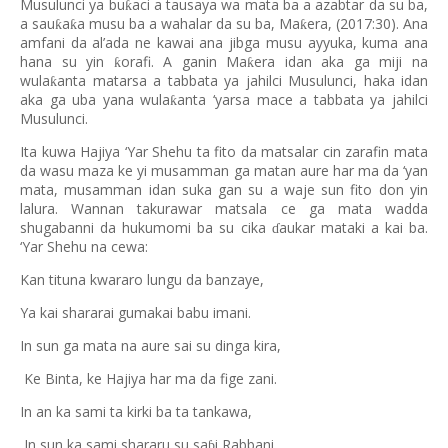
Musulunci ya bu
aci a tausaya wa mata ba a azabtar da su ba,
ƙ
a sau
a
a musu ba a wahalar da su ba, Ma
era, (2017:30). Ana
ƙ
ƙ
ƙ
amfani da al’ada ne kawai ana jibga musu ayyuka, kuma ana
hana su yin
orafi. A ganin Ma
era idan aka ga miji na
ƙ
ƙ
wula
anta matarsa a tabbata ya jahilci Musulunci, haka idan
ƙ
aka ga uba yana wula
anta ‘yarsa mace a tabbata ya jahilci
ƙ
Musulunci.
Ita kuwa Hajiya ‘Yar Shehu ta fito da matsalar cin zarafin mata
da wasu maza ke yi musamman ga matan aure har ma da ‘yan
mata, musamman idan suka gan su a waje sun fito don yin
lalura. Wannan takurawar matsala ce ga mata wadda
shugabanni da hukumomi ba su cika
aukar mataki a kai ba.
ɗ
‘Yar Shehu na cewa:
Kan tituna kwararo lungu da banzaye,
Ya kai shararai gumakai babu imani.
In sun ga mata na aure sai su dinga kira,
Ke Binta, ke Hajiya har ma da fige zani.
In an ka sami ta kirki ba ta tankawa,
In sun ka sami shararu su sa
i Rabbani.
ɓ