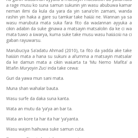
a rage musu ko suna samun sukunin yin wasu abubuwa kamar
neman ilimi da kula da yara da yin sana’o’in zamani, wanda
rashin yin haka a gare su tamkar take ha
i ne. Wannan ya sa
ƙƙ
wasu marubuta mata suka fara fito da wa
annan ayyuka a
ɗ
cikin adabin da suke ginawa a matsayin matsalolin da ke ci wa
mata tuwo a
warya, kuma suke take musu wasu ha
o
i na ci
ƙ
ƙƙ
ƙ
gaban rayuwarsu.
Marubuciya Sa’adatu Ahmad (2010), ta fito da yadda ake take
ha
in mata a hana su sukuni a al’umma a matsayin matsalar
ƙƙ
da ke damun mata a cikin wa
arta ta ‘Mu Nemo Mafita’ a
ƙ
littafin
Muryoyin Zuci
inda take cewa:
Guri da yawa mun sani mata.
Muna shan wahalar bauta.
Wasu surfe da daka suna kanta.
Wata an mutu da ‘ya’ya an bar ta.
Wata an kore ta har ita har ‘ya’yanta.
Wasu wajen haihuwa suke samun cuta.