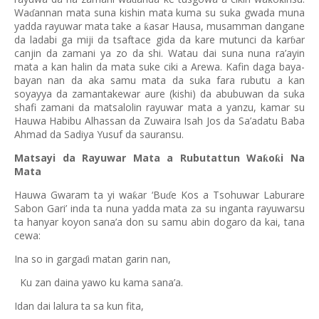
Wa
annan mata suna kishin mata kuma su suka gwada muna
ɗ
yadda rayuwar mata take a
asar Hausa, musamman dangane
ƙ
da ladabi ga miji da tsaftace gida da kare mutunci da kar
ar
ɓ
canjin da zamani ya zo da shi. Watau dai suna nuna ra’ayin
mata a kan halin da mata suke ciki a Arewa. Kafin daga baya-
bayan nan da aka samu mata da suka fara rubutu a kan
soyayya da zamantakewar aure (kishi) da abubuwan da suka
shafi zamani da matsalolin rayuwar mata a yanzu, kamar su
Hauwa Habibu Alhassan da Zuwaira Isah Jos da Sa’adatu Baba
Ahmad da Sadiya Yusuf da sauransu.
Matsayi da Rayuwar Mata a Rubutattun Wa
o
i Na
ƙ
ƙ
Mata
Hauwa Gwaram ta yi wa
ar ‘Bu
e Kos a Tsohuwar Laburare
ƙ
ɗ
Sabon Gari’ inda ta nuna yadda mata za su inganta rayuwarsu
ta hanyar koyon sana’a don su samu abin dogaro da kai, tana
cewa:
Ina so in garga
i matan garin nan,
ɗ
Ku zan daina yawo ku kama sana’a.
Idan dai lalura ta sa kun fita,