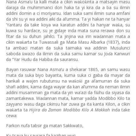
Nana Asma’u ta kalli mata a cikin wa
o
inta a matsayin masu
ƙ
ƙ
daraja da muhimmanci don haka ta yi kira da a ba su ilimin
addini domin a ci moriyarsu. Idan suka sami ilimin suna amfani
da shi su yi wa addini aiki da al’umma. Ta yi hakan ne ta hanyar
‘Yantaru da take koya wa karatun addini ta hanyar wa
a, su
ƙ
kuwa su hardace, su je gidaje inda mata suna rerawa don su
fitar da su duhun jahilci. Ta jinjina wa irin wa
annan mata a
ɗ
cikin wa
arta ta Tuwassali ga Mata Masu Albarka (1837), inda
ƙ
ta ambaci matan da suka taimaka wa addinin Musulunci
saboda
wazo da ilimin da suka samu kamar su Jo
a Kanwuri
ƙ
ɗ
da “Yar Hudu da Habiba da sauransu.
Bayan rasuwar Nana Asma’u a shekarar 1865, an samu wasu
mata da suka biyo bayanta, kuma suka ci gaba da mayar da
hankali a wajen rubutunsu na wa
o
i ga al’amurran da suka
ƙ
ƙ
shafi addini, kama daga wayar da kan al’umma da neman ilimin
addini musamman ga mata da yin wa’azi da fi
ihu da siyasa da
ƙ
zamantakewa. Wa
annan mata, kamar yadda Modibbo Kilo ta
ɗ
zayyano wasu daga cikinsu har zuwa ga ita kanta Kilon, a cikin
wa
arta ta
Hijira da Zaman Modibbo Kilo A Makkah
inda take
ƙ
cewa:
Farkon nufa tabsir ga matan Sakkwato,
Ku tsaya ku saurara fa kaziban wuri.