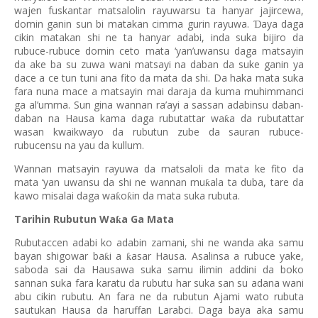
wajen fuskantar matsalolin rayuwarsu ta hanyar jajircewa,
domin ganin sun bi matakan cimma gurin rayuwa.
aya daga
Ɗ
cikin matakan shi ne ta hanyar adabi, inda suka bijiro da
rubuce-rubuce domin ceto mata ‘yan’uwansu daga matsayin
da ake ba su zuwa wani matsayi na daban da suke ganin ya
dace a ce tun tuni ana fito da mata da shi. Da haka mata suka
fara nuna mace a matsayin mai daraja da kuma muhimmanci
ga al’umma. Sun gina wannan ra’ayi a sassan adabinsu daban-
daban na Hausa kama daga rubutattar wa
a da rubutattar
ƙ
wasan kwaikwayo da rubutun zube da sauran rubuce-
rubucensu na yau da kullum.
Wannan matsayin rayuwa da matsaloli da mata ke fito da
mata ‘yan uwansu da shi ne wannan mu
ala ta duba, tare da
ƙ
kawo misalai daga wa
o
in da mata suka rubuta.
ƙ
ƙ
Tarihin Rubutun Wa
a Ga Mata
ƙ
Rubutaccen adabi ko adabin zamani, shi ne wanda aka samu
bayan shigowar ba
i a
asar Hausa. Asalinsa a rubuce yake,
ƙ
ƙ
saboda sai da Hausawa suka samu ilimin addini da boko
sannan suka fara karatu da rubutu har suka san su adana wani
abu cikin rubutu. An fara ne da rubutun Ajami wato rubuta
sautukan Hausa da haruffan Larabci. Daga baya aka samu