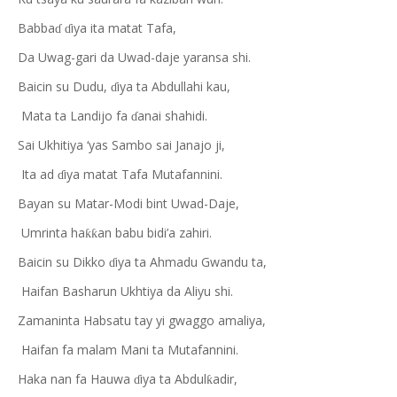
Babba
iya ita matat Tafa,
ɗ
ɗ
Da Uwag-gari da Uwad-daje yaransa shi.
Baicin su Dudu,
iya ta Abdullahi kau,
ɗ
Mata ta Landijo fa
anai shahidi.
ɗ
Sai Ukhitiya ‘yas Sambo sai Janajo ji,
Ita ad
iya matat Tafa Mutafannini.
ɗ
Bayan su Matar-Modi bint Uwad-Daje,
Umrinta ha
an babu bidi’a zahiri.
ƙƙ
Baicin su Dikko
iya ta Ahmadu Gwandu ta,
ɗ
Haifan Basharun Ukhtiya da Aliyu shi.
Zamaninta Habsatu tay yi gwaggo amaliya,
Haifan fa malam Mani ta Mutafannini.
Haka nan fa Hauwa
iya ta Abdul
adir,
ƙ
ɗ