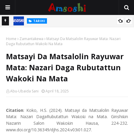
TARIHI
n
Shin Fulani Asalinsu Daga Najeriya Ne? Ga Tarihin da Yawancin
Home
Mutane Ba Su Taba Ji Ba
Zamantakewa
Matsayi Da Matsalolin Rayuwar Mata: Nazari
Daga Rubutattun Wakoki Na Mata
Matsayi Da Matsalolin Rayuwar
Mata: Nazari Daga Rubutattun
Wakoki Na Mata
Abu-Ubaida Sani
April 18, 2025
Citation
: Koko, H.S. (2024). Matsayi da Matsalolin Rayuwar
Mata: Nazari DagaRubutattun Wa
o
i na Mata. Ginshi
in
ƙ
ƙ
ƙ
Nazarin Salon Wa
o
in Hausa, 224-232.
ƙ
ƙ
www.doi.org/10.36349/djhs.2024.v03i01.027.