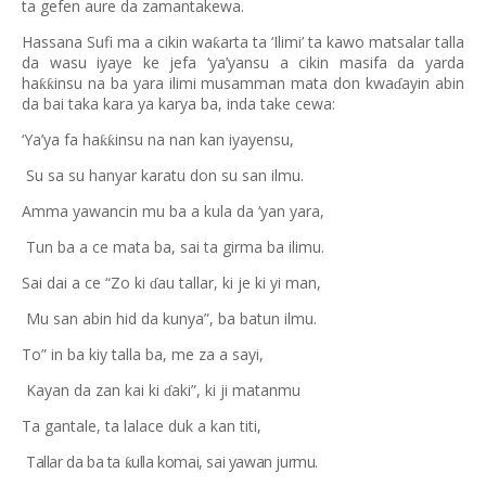
ta gefen aure da zamantakewa.
Hassana Sufi ma a cikin wa
arta ta ‘Ilimi’ ta kawo matsalar talla
ƙ
da wasu iyaye ke jefa ‘ya’yansu a cikin masifa da yarda
ha
insu na ba yara ilimi musamman mata don kwa
ayin abin
ƙƙ
ɗ
da bai taka kara ya karya ba, inda take cewa:
‘Ya’ya fa ha
insu na nan kan iyayensu,
ƙƙ
Su sa su hanyar karatu don su san ilmu.
Amma yawancin mu ba a kula da ‘yan yara,
Tun ba a ce mata ba, sai ta girma ba ilimu.
Sai dai a ce “Zo ki
au tallar, ki je ki yi man,
ɗ
Mu san abin hid da kunya”, ba batun ilmu.
To” in ba kiy talla ba, me za a sayi,
Kayan da zan kai ki
aki”, ki ji matanmu
ɗ
Ta gantale, ta lalace duk a kan titi,
Tallar da ba ta
ulla komai, sai yawan jurmu.
ƙ