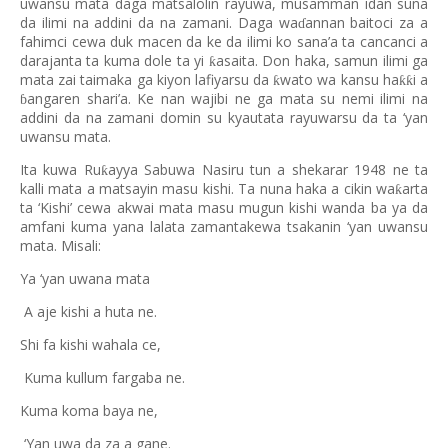
uwansu mata daga matsalolin rayuwa, musamman idan suna
da ilimi na addini da na zamani. Daga wa
annan baitoci za a
ɗ
fahimci cewa duk macen da ke da ilimi ko sana’a ta cancanci a
darajanta ta kuma dole ta yi
asaita. Don haka, samun ilimi ga
ƙ
mata zai taimaka ga kiyon lafiyarsu da
wato wa kansu ha
i a
ƙ
ƙƙ
angaren shari’a. Ke nan wajibi ne ga mata su nemi ilimi na
ɓ
addini da na zamani domin su kyautata rayuwarsu da ta ‘yan
uwansu mata.
Ita kuwa Ru
ayya Sabuwa Nasiru tun a shekarar 1948 ne ta
ƙ
kalli mata a matsayin masu kishi. Ta nuna haka a cikin wa
arta
ƙ
ta ‘Kishi’ cewa akwai mata masu mugun kishi wanda ba ya da
amfani kuma yana lalata zamantakewa tsakanin ‘yan uwansu
mata. Misali:
Ya ‘yan uwana mata
A aje kishi a huta ne.
Shi fa kishi wahala ce,
Kuma kullum fargaba ne.
Kuma koma baya ne,
‘Yan uwa da za a gane.