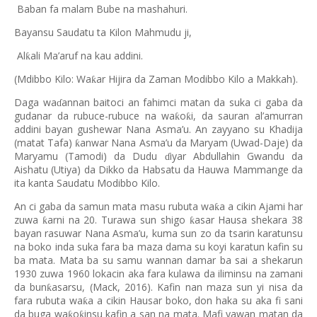
Baban fa malam Bube na mashahuri.
Bayansu Saudatu ta Kilon Mahmudu ji,
Al
ali Ma’aruf na kau addini.
ƙ
(Mdibbo Kilo: Wa
ar Hijira da Zaman Modibbo Kilo a Makkah).
ƙ
Daga wa
annan baitoci an fahimci matan da suka ci gaba da
ɗ
gudanar da rubuce-rubuce na wa
o
i, da sauran al’amurran
ƙ
ƙ
addini bayan gushewar Nana Asma’u. An zayyano su Khadija
(matat Tafa)
anwar Nana Asma’u da Maryam (Uwad-Daje) da
ƙ
Maryamu (Tamodi) da Dudu
iyar Abdullahin Gwandu da
ɗ
Aishatu (Utiya) da Dikko da Habsatu da Hauwa Mammange da
ita kanta Saudatu Modibbo Kilo.
An ci gaba da samun mata masu rubuta wa
a a cikin Ajami har
ƙ
zuwa
arni na 20. Turawa sun shigo
asar Hausa shekara 38
ƙ
ƙ
bayan rasuwar Nana Asma’u, kuma sun zo da tsarin karatunsu
na boko inda suka fara ba maza dama su koyi karatun kafin su
ba mata. Mata ba su samu wannan damar ba sai a shekarun
1930 zuwa 1960 lokacin aka fara kulawa da iliminsu na zamani
da bun
asarsu, (Mack, 2016). Kafin nan maza sun yi nisa da
ƙ
fara rubuta wa
a a cikin Hausar boko, don haka su aka fi sani
ƙ
da buga wa
o
insu kafin a san na mata. Mafi yawan matan da
ƙ
ƙ