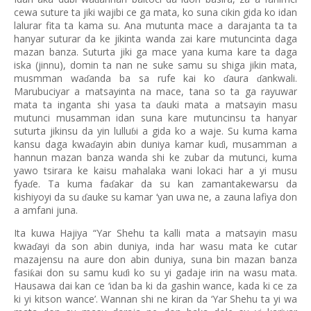
cewa suture ta jiki wajibi ce ga mata, ko suna cikin gida ko idan
lalurar fita ta kama su. Ana mutunta mace a darajanta ta ta
hanyar suturar da ke jikinta wanda zai kare mutuncinta daga
mazan banza. Suturta jiki ga mace yana kuma kare ta daga
iska (jinnu), domin ta nan ne suke samu su shiga jikin mata,
musmman wa
anda ba sa rufe kai ko
aura
ankwali.
ɗ
ɗ
ɗ
Marubuciyar a matsayinta na mace, tana so ta ga rayuwar
mata ta inganta shi yasa ta
auki mata a matsayin masu
ɗ
mutunci musamman idan suna kare mutuncinsu ta hanyar
suturta jikinsu da yin lullu
i a gida ko a waje. Su kuma kama
ɓ
kansu daga kwa
ayin abin duniya kamar ku
i, musamman a
ɗ
ɗ
hannun mazan banza wanda shi ke zubar da mutunci, kuma
yawo tsirara ke kaisu mahalaka wani lokaci har a yi musu
fya
e. Ta kuma fa
akar da su kan zamantakewarsu da
ɗ
ɗ
kishiyoyi da su
auke su kamar ‘yan uwa ne, a zauna lafiya don
ɗ
a amfani juna.
Ita kuwa Hajiya “Yar Shehu ta kalli mata a matsayin masu
kwa
ayi da son abin duniya, inda har wasu mata ke cutar
ɗ
mazajensu na aure don abin duniya, suna bin mazan banza
fasi
ai don su samu ku
i ko su yi gadaje irin na wasu mata.
ƙ
ɗ
Hausawa dai kan ce ‘idan ba ki da gashin wance, kada ki ce za
ki yi kitson wance’. Wannan shi ne kiran da ‘Yar Shehu ta yi wa