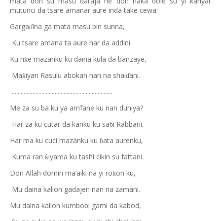
mata don su masu daraja ne don haka dole su yi kariyar
mutunci da tsare amanar aure inda take cewa:
Garga
ina ga mata masu bin sunna,
ɗ
Ku tsare amana ta aure har da addini.
Ku ri
e mazanku ku daina kula da banzaye,
ƙ
Ma
iyan Rasulu abokan nan na shai
ani.
ƙ
ɗ
....................................................................
Me za su ba ku ya amfane ku nan duniya?
Har za ku cutar da kanku ku sa
i Rabbani.
ɓ
Har ma ku cuci mazanku ku
ata aurenku,
ɓ
Kuma ran
iyama ku tashi cikin su fattani.
ƙ
Don Allah domin ma’aiki na yi ro
on ku,
ƙ
Mu daina kallon gadajen nan na zamani.
Mu daina kallon kumbobi gami da kabod,