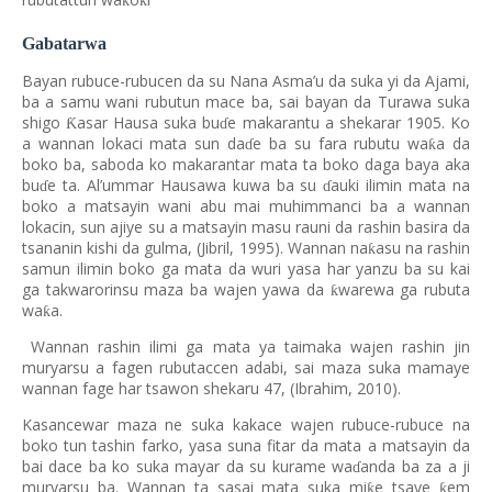
ƙ
ƙ
Gabatarwa
Bayan rubuce-rubucen da su Nana Asma’u da suka yi da Ajami,
ba a samu wani rubutun mace ba, sai bayan da Turawa suka
shigo
asar Hausa suka bu
e makarantu a shekarar 1905. Ko
Ƙ
ɗ
a wannan lokaci mata sun da
e ba su fara rubutu wa
a da
ƙ
ɗ
boko ba, saboda ko makarantar mata ta boko daga baya aka
bu
e ta. Al’ummar Hausawa kuwa ba su
auki ilimin mata na
ɗ
ɗ
boko a matsayin wani abu mai muhimmanci ba a wannan
lokacin, sun ajiye su a matsayin masu rauni da rashin basira da
tsananin kishi da gulma, (Jibril, 1995). Wannan na
asu na rashin
ƙ
samun ilimin boko ga mata da wuri yasa har yanzu ba su kai
ga takwarorinsu maza ba wajen yawa da
warewa ga rubuta
ƙ
wa
a.
ƙ
Wannan rashin ilimi ga mata ya taimaka wajen rashin jin
muryarsu a fagen rubutaccen adabi, sai maza suka mamaye
wannan fage har tsawon shekaru 47, (Ibrahim, 2010).
Kasancewar maza ne suka kakace wajen rubuce-rubuce na
boko tun tashin farko, yasa suna fitar da mata a matsayin da
bai dace ba ko suka mayar da su kurame wa
anda ba za a ji
ɗ
muryarsu ba. Wannan ta sasai mata suka mi
e tsaye
em
ƙ
ƙ