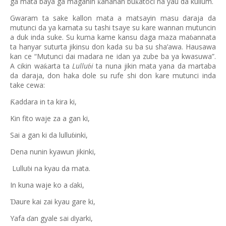
ga mata baya ga maganin
ananan bu
atoci na yau da kullum.
ƙ
ƙ
Gwaram ta sake kallon mata a matsayin masu daraja da
mutunci da ya kamata su tashi tsaye su kare wannan mutuncin
a duk inda suke. Su kuma kame kansu daga maza ma
annata
ɓ
ta hanyar suturta jikinsu don kada su ba su sha’awa. Hausawa
kan ce “Mutunci dai madara ne idan ya zube ba ya kwasuwa”.
A cikin wa
arta ta
Lullu
i
ta nuna jikin mata yana da martaba
ƙ
ɓ
da daraja, don haka dole su rufe shi don kare mutunci inda
take cewa:
addara in ta kira ki,
Ƙ
Kin fito waje za a gan ki,
Sai a gan ki da lullu
inki,
ɓ
Dena nunin kyawun jikinki,
Lullu
i na kyau da mata.
ɓ
In kuna waje ko a
aki,
ɗ
aure kai zai kyau gare ki,
Ɗ
Yafa
an gyale sai
iyarki,
ɗ
ɗ