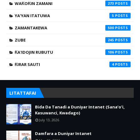
WAƘOƘIN ZAMANI
273
YA'YAN ITATUWA
5
ZAMANTAKEWA
500
ZUBE
245
ƘA'IDOJIN RUBUTU
106
ƘIRAR SAUTI
4
LITATTAFAI
Bida Da Tanadi a Duniyar Intanet (Sana’o’i,
Kasuwanci, Kwadago)
July 13, 2026
Damfara a Duniyar Intanet