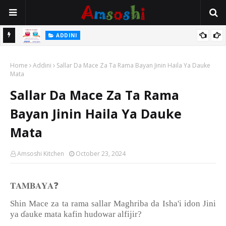
 Gudu
ADDINI
Na Yi Mafarki Ana Bikina, Kafin A Daura Aure Sai Na Farka
Home
Addini
Sallar Da Mace Za Ta Rama Bayan Jinin Haila Ya Dauke
Mata
Sallar Da Mace Za Ta Rama
Bayan Jinin Haila Ya Dauke
Mata
Amsoshi Kitchen
October 23, 2024
❓
𝐓𝐀𝐌𝐁𝐀𝐘𝐀
Shin Mace za ta rama sallar Maghriba da Isha'i idon Jini
ya
ɗ
auke mata kafin hudowar alfijir?