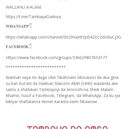
WALLAHU A'ALAM.
https://t.me/TambayaDaAnsa
👇
𝐖𝐇𝐀𝐓𝐒𝐀𝐏𝐏
https://whatsapp.com/channel/0029VaA8YpB42DcZdoRuCj3G
👇
𝐅𝐀𝐂𝐄𝐁𝐎𝐎𝐊
Https://www.facebook.com/groups/336629807654177
**************************
Wannan
aya ne daga cikin fatahowin Musulunci da aka gina
ɗ
su kan
ur’ani da Hadisan Manzon Allah (SAW) wa
anda ake
Ƙ
ɗ
samu a shafukan Tambayoyi da Amsoshi na Sheik Malam
Khamis Yusuf a Facebook, Telegram, da WhatsApp. Za ku iya
bibiyar shafukansa domin karanta
arin fatawowi.
ƙ