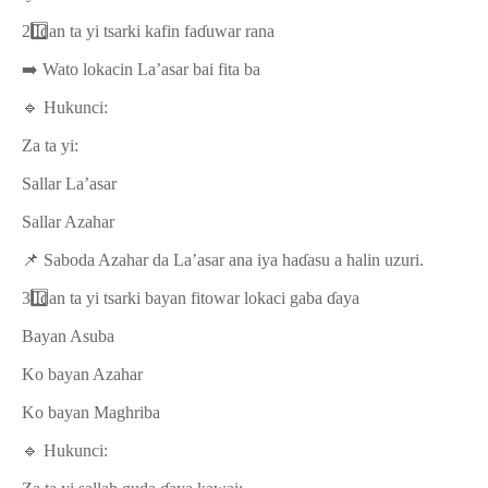
2️
Idan ta yi tsarki kafin fa
ɗ
uwar rana
➡️
Wato lokacin La’asar bai fita ba
🔹
Hukunci:
Za ta yi:
Sallar La’asar
Sallar Azahar
📌
Saboda Azahar da La’asar ana iya ha
ɗ
asu a halin uzuri.
3️
Idan ta yi tsarki bayan fitowar lokaci gaba
ɗ
aya
Bayan Asuba
Ko bayan Azahar
Ko bayan Maghriba
🔹
Hukunci: