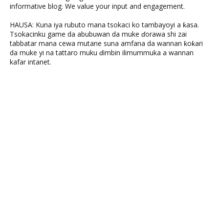
informative blog. We value your input and engagement.
HAUSA: Kuna iya rubuto mana tsokaci ko tambayoyi a ƙasa.
Tsokacinku game da abubuwan da muke ɗorawa shi zai
tabbatar mana cewa mutane suna amfana da wannan ƙoƙari
da muke yi na tattaro muku ɗimbin ilimummuka a wannan
kafar intanet.