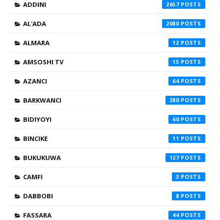
ADDINI
2657
AL'ADA
2080
ALMARA
12
AMSOSHI TV
15
AZANCI
64
BARKWANCI
280
BIDIYOYI
60
BINCIKE
11
BUKUKUWA
127
CAMFI
3
DABBOBI
8
FASSARA
44