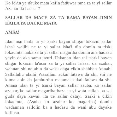
Ko idAn ya
ɗ
auke mata kafin fa
ɗ
uwar rana za ta yi sallar
Azahar da La'asar?
SALLAR DA MACE ZA TA RAMA BAYAN JININ
Ɗ
HAILA YA
AUKE MATA
❗️
𝐀𝐌𝐒𝐀
Idan mai haila ta yi tsarki bayan shigar lokacin sallar
isha'i wajibi ne ta yi sallar isha'i
ɗ
in domin ta riski
lokacinta, haka za ta yi sallar magariba domin ana ha
ɗ
asu
yayin da aka samu uzuri. Hakanan idan tai tsarki bayan
shigar lokacin la'asar za ta yi sallar la'asar da azahar,
wannan shi ne abin da wasu daga cikin shabban Annabi
Sallallahu alaihi Wasallam sukai fatawa da shi, shi ne
kuma abin da jamhurdin malamai sukai fatawa da shi.
Amma idan ta yi tsarki bayan sallar asuba, ko sallar
azahar, ko sallar magariba baza ta yi wata sallah ba sai
guda
ɗ
aya kawai, ita ce sallar datayi tsarki a cikin
lokacinta, (Asuba ko azahar ko magariba) domin
wa
ɗ
annan sallolin ba a ha
ɗ
asu da wani abu dayake
kafinsu.