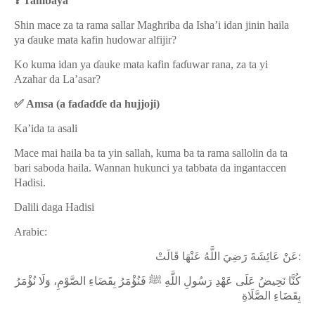
❓
Tambaya
Shin mace za ta rama sallar Maghriba da Isha’i idan jinin haila
ya
ɗ
auke mata kafin hudowar alfijir?
Ko kuma idan ya
ɗ
auke mata kafin fa
ɗ
uwar rana, za ta yi
Azahar da La’asar?
✅
Amsa (a fa
ɗ
a
ɗɗ
e da hujjoji)
Ka’ida ta asali
Mace mai haila ba ta yin sallah, kuma ba ta rama sallolin da ta
bari saboda haila. Wannan hukunci ya tabbata da ingantaccen
Hadisi.
Dalili daga Hadisi
Arabic:
عَنْ عَائِشَةَ رَضِيَ اللَّهُ عَنْهَا قَالَتْ
:
كُنَّا نَحِيضُ عَلَى عَهْدِ رَسُولِ اللَّهِ ﷺ فَنُؤْمَرُ بِقَضَاءِ الصَّوْمِ، وَلَا نُؤْمَرُ
بِقَضَاءِ الصَّلَاةِ