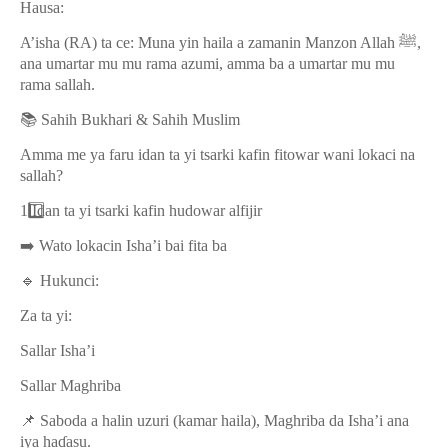
Hausa:
A’isha (RA) ta ce: Muna yin haila a zamanin Manzon Allah
ﷺ
,
ana umartar mu mu rama azumi, amma ba a umartar mu mu
rama sallah.
📚
Sahih Bukhari & Sahih Muslim
Amma me ya faru idan ta yi tsarki kafin fitowar wani lokaci na
sallah?
1️
Idan ta yi tsarki kafin hudowar alfijir
➡️
Wato lokacin Isha’i bai fita ba
🔹
Hukunci:
Za ta yi:
Sallar Isha’i
Sallar Maghriba
📌
Saboda a halin uzuri (kamar haila), Maghriba da Isha’i ana
iya ha
ɗ
asu.