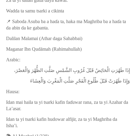
Za ta yi sallah guda
ɗ
aya kawai:
Wadda ta samu tsarki a cikinta
📌
Saboda Asuba ba a ha
ɗ
a ta, haka ma Maghriba ba a ha
ɗ
a ta
da abin da ke gabanta.
Dalilan Malamai (Athar daga Sahabbai)
Maganar Ibn Qudāmah (Rahimahullah)
Arabic:
إِذَا طَهُرَتِ الْحَائِضُ قَبْلَ غُرُوبِ الشَّمْسِ صَلَّتِ الظُّهْرَ وَالْعَصْرَ،
وَإِذَا طَهُرَتْ قَبْلَ طُلُوعِ الْفَجْرِ صَلَّتِ الْمَغْرِبَ وَالْعِشَاءَ
Hausa:
Idan mai haila ta yi tsarki kafin fa
ɗ
uwar rana, za ta yi Azahar da
La’asar.
Idan ta yi tsarki kafin hudowar alfijir, za ta yi Maghriba da
Isha’i.