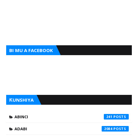
BI MU A FACEBOOK
ƘUNSHIYA
ABINCI
241
ADABI
2084