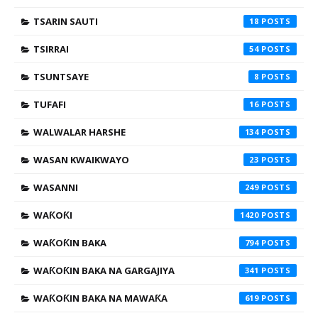
TSARIN SAUTI
18
TSIRRAI
54
TSUNTSAYE
8
TUFAFI
16
WALWALAR HARSHE
134
WASAN KWAIKWAYO
23
WASANNI
249
WAƘOƘI
1420
WAƘOƘIN BAKA
794
WAƘOƘIN BAKA NA GARGAJIYA
341
WAƘOƘIN BAKA NA MAWAƘA
619