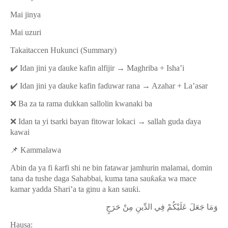
Mai jinya
Mai uzuri
Takaitaccen Hukunci (Summary)
✔️
Idan jini ya
ɗ
auke kafin alfijir → Maghriba + Isha’i
✔️
Idan jini ya
ɗ
auke kafin fa
ɗ
uwar rana → Azahar + La’asar
❌
Ba za ta rama dukkan sallolin kwanaki ba
❌
Idan ta yi tsarki bayan fitowar lokaci → sallah guda
ɗ
aya
kawai
📌
Kammalawa
Abin da ya fi
ƙ
arfi shi ne bin fatawar jamhurin malamai, domin
tana da tushe daga Sahabbai, kuma tana sau
ƙ
a
ƙ
a wa mace
kamar yadda Shari
’
a ta ginu a kan sau
ƙ
i.
وَمَا جَعَلَ عَلَيْكُمْ فِي الدِّينِ مِنْ حَرَجٍ
Hausa: