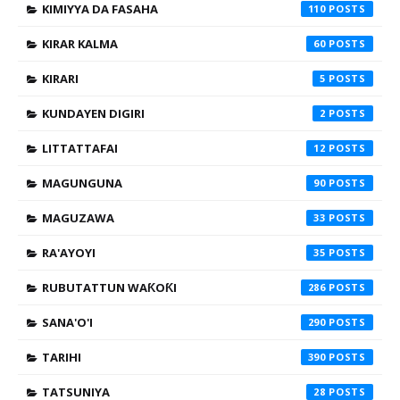
KIMIYYA DA FASAHA
110
KIRAR KALMA
60
KIRARI
5
KUNDAYEN DIGIRI
2
LITTATTAFAI
12
MAGUNGUNA
90
MAGUZAWA
33
RA'AYOYI
35
RUBUTATTUN WAƘOƘI
286
SANA'O'I
290
TARIHI
390
TATSUNIYA
28