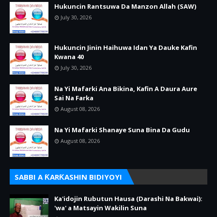
Hukuncin Rantsuwa Da Manzon Allah (SAW)
July 30, 2026
Hukuncin Jinin Haihuwa Idan Ya Dauke Kafin
Kwana 40
July 30, 2026
Na Yi Mafarki Ana Bikina, Kafin A Daura Aure
Sai Na Farka
August 08, 2026
Na Yi Mafarki Shanaye Suna Bina Da Gudu
August 08, 2026
SABBI A ƘARƘASHIN BIDIYOYI
Ka'idojin Rubutun Hausa (Darashi Na Bakwai):
'wa' a Matsayin Wakilin Suna