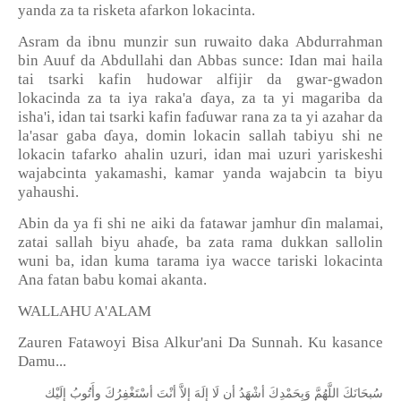
yanda za ta risketa afarkon lokacinta.
Asram da ibnu munzir sun ruwaito daka Abdurrahman
bin Auuf da Abdullahi dan Abbas sunce: Idan mai haila
tai tsarki kafin hudowar alfijir da gwar-gwadon
lokacinda za ta iya raka'a
ɗ
aya, za ta yi magariba da
isha'i, idan tai tsarki kafin fa
ɗ
uwar rana za ta yi azahar da
la'asar gaba
ɗ
aya, domin lokacin sallah tabiyu shi ne
lokacin tafarko ahalin uzuri, idan mai uzuri yariskeshi
wajabcinta yakamashi, kamar yanda wajabcin ta biyu
yahaushi.
Abin da ya fi shi ne aiki da fatawar jamhur
ɗ
in malamai,
zatai sallah biyu aha
ɗ
e, ba zata rama dukkan sallolin
wuni ba, idan kuma tarama iya wacce tariski lokacinta
Ana fatan babu komai akanta.
WALLAHU A'ALAM
Zauren Fatawoyi Bisa Alkur'ani Da Sunnah. Ku kasance
Damu...
ﺳُﺒﺤَﺎﻧَﻚَ
ﺍﻟﻠَّﻬُﻢَّ
ﻭَﺑِﺤَﻤْﺪِﻙَ
ﺃﺷْﻬَﺪُ
ﺃﻥ
ﻟَﺎ
ﺇِﻟَﻪَ
ﺇِﻻَّ
ﺃﻧْﺖَ
ﺃﺳْﺘَﻐْﻔِﺮُﻙَ
ﻭﺃَﺗُﻮﺏُ
ﺇِﻟَﻴْﻚ