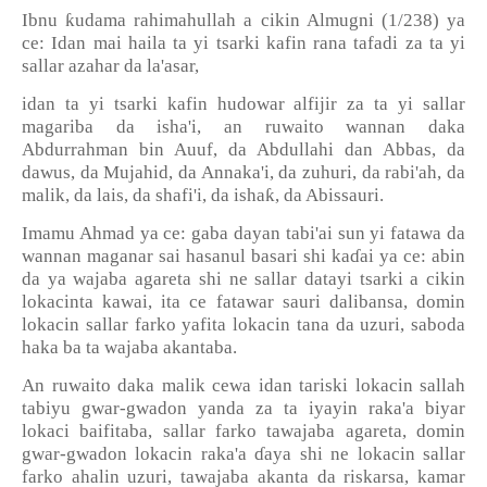
ƙ
Ibnu
udama rahimahullah a cikin Almugni (1/238) ya
ce: Idan mai haila ta yi tsarki kafin rana tafadi za ta yi
sallar azahar da la'asar,
idan ta yi tsarki kafin hudowar alfijir za ta yi sallar
magariba da isha'i, an ruwaito wannan daka
Abdurrahman bin Auuf, da Abdullahi dan Abbas, da
dawus, da Mujahid, da Annaka'i, da zuhuri, da rabi'ah, da
ƙ
malik, da lais, da shafi'i, da isha
, da Abissauri.
Imamu Ahmad ya ce: gaba dayan tabi'ai sun yi fatawa da
wannan maganar sai hasanul basari shi ka
ɗ
ai ya ce: abin
da ya wajaba agareta shi ne sallar datayi tsarki a cikin
lokacinta kawai, ita ce fatawar sauri dalibansa, domin
lokacin sallar farko yafita lokacin tana da uzuri, saboda
haka ba ta wajaba akantaba.
An ruwaito daka malik cewa idan tariski lokacin sallah
tabiyu gwar-gwadon yanda za ta iyayin raka'a biyar
lokaci baifitaba, sallar farko tawajaba agareta, domin
gwar-gwadon lokacin raka'a
ɗ
aya shi ne lokacin sallar
farko ahalin uzuri, tawajaba akanta da riskarsa, kamar