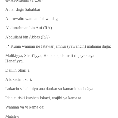
📚
Al-Mughnī (1/238)
Athar daga Sahabbai
An ruwaito wannan fatawa daga:
Abdurrahman bin Auf (RA)
Abdullahi bin Abbas (RA)
📌
Kuma wannan ne fatawar jamhur (yawancin) malamai daga:
Malikiyya, Shafi’iyya, Hanabila, da mafi rinjaye daga
Hanafiyya.
Dalilin Shari’a
A lokacin uzuri:
Lokacin sallah biyu ana
ɗ
aukar su kamar lokaci
ɗ
aya
Idan ta riski
ƙ
arshen lokaci, wajibi ya kama ta
Wannan ya yi kama da:
Matafiyi