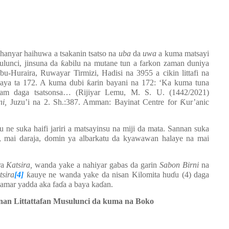
hanyar haihuwa a tsakanin tsatso na
uba
da
uwa
a kuma matsayi
sulunci, jinsuna da
ƙ
abilu na mutane tun a farkon zaman duniya
u-Huraira, Ruwayar Tirmizi, Hadisi na 3955 a cikin littafi na
, aya ta 172. A kuma dubi
ƙ
arin bayani na 172: ‘Ka kuma tuna
adam daga tsatsonsa… (Rijiyar Lemu, M. S. U. (1442/2021)
ni,
Juzu’i na 2. Sh.:387. Amman: Bayinat Centre for
Ƙ
ur’anic
ne suka haifi jariri a matsayinsu na miji da mata. Sannan suka
, mai daraja, domin ya albarkatu da kyawawan halaye na mai
ra
Katsira,
wanda yake a nahiyar gabas da garin
Sabon Birni
na
tsira
[4]
ƙ
auye ne wanda yake da nisan Kilomita hu
ɗ
u (4) daga
amar yadda aka fa
ɗ
a a baya ka
ɗ
an.
nan Littattafan Musulunci da kuma na Boko