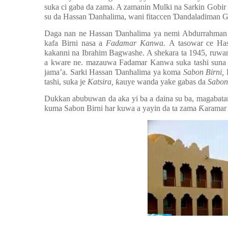
suka ci gaba da zama. A zamanin Mulki na Sarkin Gobi
su da Hassan
Ɗ
anhalima, wani fitaccen
Ɗ
andaladiman G
Daga nan ne Hassan
Ɗ
anhalima ya nemi Abdurrahma
kafa Birni nasa a
Fadamar Kanwa.
A tasowar ce Ha
kakanni na Ibrahim Bagwashe. A shekara ta 1945, ruwa
a kware ne. mazauwa Fadamar Kanwa suka tashi suna 
jama’a. Sarki Hassan
Ɗ
anhalima ya koma
Sabon Birni,
tashi, suka je
Katsira,
ƙ
auye wanda yake gabas da
Sabon
Dukkan abubuwan da aka yi ba a daina su ba, magabatan
kuma Sabon Birni har kuwa a yayin da ta zama
Ƙ
aramar