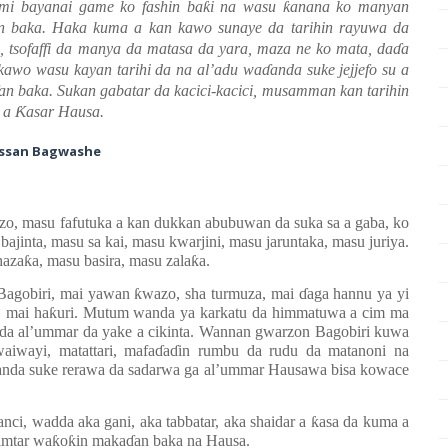
mi bayanai game ko fashin ba
ƙ
i na wasu
ƙ
anana ko manyan
n baka. Haka kuma a kan kawo sunaye da tarihin rayuwa da
 tsofaffi da manya da matasa da yara, maza ne ko mata, da
ɗ
a
 kawo wasu kayan tarihi da na al’adu wa
ɗ
anda suke jejjefo su a
an baka. Sukan gabatar da kacici-kacici, musamman kan tarihin
a a
Ƙ
asar Hausa.
assan Bagwashe
zo, masu fafutuka a kan dukkan abubuwan da suka sa a gaba, ko
ajinta, masu sa kai, masu kwarjini, masu jaruntaka, masu juriya.
haza
ƙ
a, masu basira, masu zala
ƙ
a.
 Bagobiri, mai yawan
ƙ
wazo, sha turmuza, mai
ɗ
aga hannu ya yi
, mai ha
ƙ
uri. Mutum wanda ya karkatu da himmatuwa a cim ma
 da al’ummar da yake a cikinta. Wannan gwarzon Bagobiri kuwa
iwayi, matattari, mafa
ɗ
a
ɗ
in rumbu da rudu da matanoni na
anda suke rerawa da sadarwa ga al’ummar Hausawa bisa kowace
anci, wadda aka gani, aka tabbatar, aka shaidar a
ƙ
asa da kuma a
imtar wa
ƙ
o
ƙ
in maka
ɗ
an baka na Hausa.