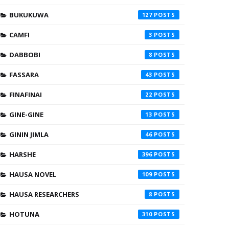
BUKUKUWA
127
CAMFI
3
DABBOBI
8
FASSARA
43
FINAFINAI
22
GINE-GINE
13
GININ JIMLA
46
HARSHE
396
HAUSA NOVEL
109
HAUSA RESEARCHERS
8
HOTUNA
310