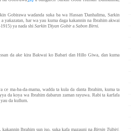
cikin Gobirawa wa
ɗ
anda suka ba wa Hassan
Ɗ
anhalima, Sarkin
 a ya
ƙ
azatan, har wa yau kuma daga kakannin na Ibrahim akwai
-1915) ya na
ɗ
a shi
Sarkin
Ɗ
iyan Gobir
a
Sabon Birni.
assan da ake kira Bakwai ko Babari
ɗ
an Hillo Giwa,
ɗ
an kuma
uwa ce ma-ba-da-mama, wadda ta kula da
ɗ
anta Ibrahim, kuma ta
biyya da koya wa Ibrahim dabarun zaman rayuwa. Rabi ta
ƙ
arfafa
 yau da kullum.
, kakannin Ibrahim sun iso, suka kafa mazauni na
Birnin Tsibiri,