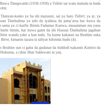
r Bawa
Ɗ
angwanki (1936-1958) a Tsibiri sai wata matsala ta ha
ɗ
a
obir.
n
Ɗ
anyan-kasko ya ba shi mazauni, sai ya baro
Tsibiri,
ya je, ya
ssan
Ɗ
anhalima ya tafo da iyalinsa da jama’arsa har kuwa da
n sama ya ci
ƙ
arfin Birnin Fadamar Kanwa, musamman ma yana
barin birnin, har kuwa gami da shi Hassan
Ɗ
anhalima jagaban
Birni wanda yake a kan tudu. Su kuma kakanni na Ibrahim suka
 Birni,
kimanin tazara ta tafiyar kilomita hu
ɗ
u (4).
 Ibrahim sun ci gaba da gudanar da hul
ɗ
o
ɗ
i tsakanin
Katsira
da
 Hukuma, a cikin Jihar Sakkwato ta yau.