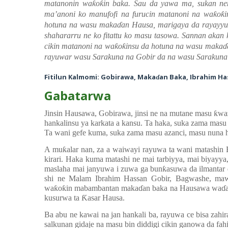
matanonin wa
ƙ
o
ƙ
in baka. Sau da yawa ma, sukan ne
ma
’
anoni ko manufofi na furucin matanoni na wa
ƙ
o
ƙ
i
hotuna na wasu maka
ɗ
an Hausa, marigaya da rayayyu,
shahararru ne ko fitattu ko masu tasowa. Sannan akan
cikin matanoni na wa
ƙ
o
ƙ
insu da hotuna na wasu maka
ɗ
rayuwar wasu Sarakuna na Gobir da na wasu Sarakun
Fitilun Kalmomi: Gobirawa, Maka
an Baka, Ibrahim H
ɗ
Gabatarwa
Jinsin Hausawa, Gobirawa, jinsi ne na mutane masu
ƙ
wa
hankalinsu ya karkata a kansu. Ta haka, suka zama masu b
Ta wani gefe kuma, suka zama masu azanci, masu nuna 
A mu
ƙ
alar nan, za a waiwayi rayuwa ta wani matashin
kirari. Haka kuma matashi ne mai tarbiyya, mai biyayya
maslaha mai janyuwa i zuwa ga bun
ƙ
asuwa da ilmantar
shi ne Malam Ibrahim Hassan Gobir, Bagwashe, mawa
wa
ƙ
o
ƙ
in mabambantan maka
ɗ
an baka na Hausawa wa
ɗ
kusurwa ta
Ƙ
asar Hausa.
Ba abu ne kawai na jan hankali ba, rayuwa ce bisa zahir
salkunan gidaje na masu bin diddigi cikin ganowa da fah