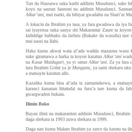
Tun da Hausawa suka kar
ɓ
i addinin Musulunci, suke bi
koyo na sauran fannoni na addinin Musulunci. Sanna
Al
ƙ
ur’ani,
mai tsarki, da bibiyar gwadabu na Shari’ar Mu
A lokacin da Ibrahim ya tasa, ya fara gwadawa da iya
sai iyayensa suka sanya shi Makarantar Zaure ta koyon
ƙ
ididdige babba
ƙ
u da farfaru (Ba
ƙ
a
ƙ
e da wasulla) tar
mai nassi na Ilahi.
Haka kuma akwai wata al’ada wadda mazauna wasu
suke giramawa a harka ta koyon karatun
Al
ƙ
ur’ani
wadd
na
Ƙ
asar
Maiduguri,
ya yi satun
Al
ƙ
ur’ani.
Za ya fara
tura Ibrahim Gobir ya je
Mungunu,
ya sami shekaru uku 
a matsayin karatun allo.
Kazalika kuma bisa al’ada ta zamantakewa, a matsay
karanci
ƙ
ananan littattafai na furu’a tare kuma da f
gwargwadon bukata.
Ilimin Boko
Bayan ilimi na makarantun addinin Musulunci, Ibrahim
daga shekara ta 1993 zuwa shekara ta 1999.
Daga nan kuma Malam Ibrahim ya zarce da karatu na i