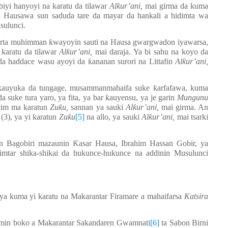
biyi hanyoyi na karatu da tilawar
Al
ƙ
ur’ani,
mai girma da kuma
n Hausawa sun saduda tare da mayar da hankali a hidimta wa
sulunci.
 furta muhimman
ƙ
wayoyin sauti na Hausa gwargwadon iyawarsa,
 karatu da tilawar
Al
ƙ
ur’ani,
mai daraja. Ya bi sahu na koyo da
e da haddace wasu ayoyi da
ƙ
ananan surori na Littafin
Al
ƙ
ur’ani,
ƙ
auyuka da tungage, musammanmahaifa suke
ƙ
arfafawa, kuma
a suke tura yaro, ya fita, ya bar
ƙ
auyensu, ya je garin
Mungunu
 cim ma karatun
Zu
ƙ
u,
sannan ya sauki
Al
ƙ
ur’ani,
mai girma. An
(3), ya yi karatun
Zu
ƙ
u
[5]
na allo, ya sauki
Al
ƙ
ur’ani,
mai tsarki
in Bagobiri mazaunin
Ƙ
asar Hausa, Ibrahim Hassan Gobir, ya
ahimtar shika-shikai da hukunce-hukunce na addinin Musulunci
 ya kuma yi karatu na Makarantar Firamare a mahaifarsa
Katsira
limin boko a Makarantar Sakandaren Gwamnati
[6]
ta Sabon Birni