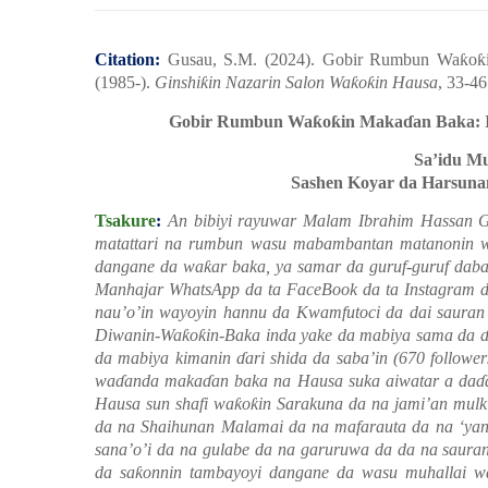
Citation:
Gusau, S.M. (2024). Gobir Rumbun Wa
ƙ
o
ƙ
(1985-).
Ginshi
ƙ
in Nazarin Salon Wa
ƙ
o
ƙ
in Hausa
,
33
-
46
Gobir Rumbun Wa
ƙ
o
ƙ
in Maka
ɗ
an Baka:
Sa’idu M
Sashen Koyar da Harsunan
Tsakure
:
An bibiyi rayuwar Malam Ibrahim Hassan Go
matattari na rumbun wasu mabambantan matanonin 
dangane da wa
ƙ
ar baka, ya samar da guruf-guruf da
Manhajar WhatsApp da ta FaceBook da ta Instagram 
nau’o’in wayoyin hannu da Kwamfutoci da dai sauran
Diwanin-Wa
ƙ
o
ƙ
in-Baka inda yake da mabiya sama da
da mabiya kimanin
ɗ
ari shida da saba’in (670 followe
wa
ɗ
anda maka
ɗ
an baka na Hausa suka aiwatar a da
ɗ
Hausa sun shafi wa
ƙ
o
ƙ
in Sarakuna da na jami
’
an mulk
da na Shaihunan Malamai da na mafarauta da na ‘yant
sana’o’i da na gulabe da na garuruwa da da na saur
da sa
ƙ
onnin tambayoyi dangane da wasu muhallai w