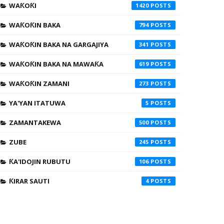
WAƘOƘI
1420
WAƘOƘIN BAKA
794
WAƘOƘIN BAKA NA GARGAJIYA
341
WAƘOƘIN BAKA NA MAWAƘA
619
WAƘOƘIN ZAMANI
273
YA'YAN ITATUWA
5
ZAMANTAKEWA
500
ZUBE
245
ƘA'IDOJIN RUBUTU
106
ƘIRAR SAUTI
4