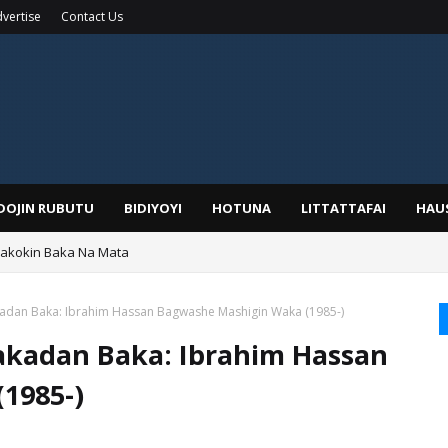
vertise
Contact Us
IDOJIN RUBUTU
BIDIYOYI
HOTUNA
LITTATTAFAI
HAU
Wakokin Baka Na Mata
yar: Sarkin Mafaran Gummi Justice Lawal Hassan
dan Baka: Ibrahim Hassan Bagwashe Mashigin Waka (1985-)
kadan Baka: Ibrahim Hassan
1985-)