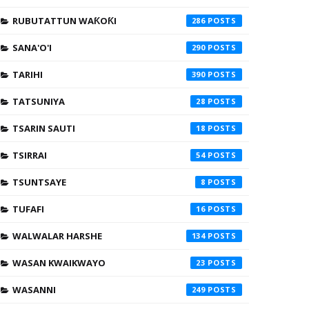
RUBUTATTUN WAƘOƘI
286
SANA'O'I
290
TARIHI
390
TATSUNIYA
28
TSARIN SAUTI
18
TSIRRAI
54
TSUNTSAYE
8
TUFAFI
16
WALWALAR HARSHE
134
WASAN KWAIKWAYO
23
WASANNI
249