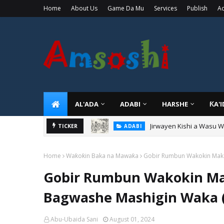
Home
About Us
Game Da Mu
Services
Publish
Ad
AL'ADA
ADABI
HARSHE
ƘA'
Jirwayen Kishi a Wasu 
ADABI
Sarkin Gummi Na Sha Bi
TICKER
TARIHI
Home
Waƙoƙin Baka na Mawaƙa
Gobir Rumbun Wakokin Maka
Gobir Rumbun Wakokin Ma
Bagwashe Mashigin Waka (
Abu-Ubaida Sani
August 01, 2024