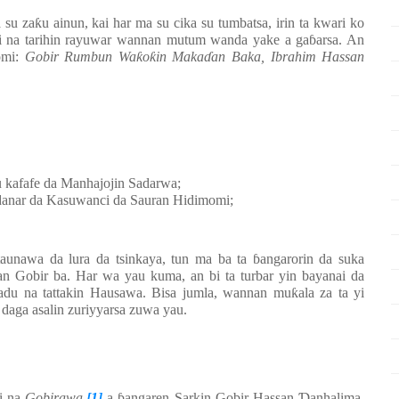
 su za
ƙ
u ainun, kai har ma su cika su tumbatsa, irin ta kwari ko
i na tarihin rayuwar wannan mutum wanda yake a ga
ɓ
arsa. An
omi:
Gobir Rumbun Wa
ƙ
o
ƙ
in Maka
ɗ
an Baka, Ibrahim Hassan
u kafafe da Manhajojin Sadarwa;
danar da Kasuwanci da Sauran Hidimomi;
taunawa da lura da tsinkaya, tun ma ba ta
ɓ
angarorin da suka
n Gobir ba. Har wa yau kuma, an bi ta turbar yin bayanai da
adu na tattakin Hausawa. Bisa jumla, wannan mu
ƙ
ala za ta yi
daga asalin zuriyyarsa zuwa yau.
ni na
Gobirawa,
[1]
a
ɓ
angaren Sarkin Gobir Hassan
Ɗ
anhalima,