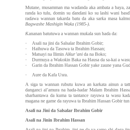
Mutane, musamman ma wa
ɗ
anda aka ambata a baya, za
randa ko tulu, domin su
ɗ
an
ɗ
ani ko su lashi wani bas
ɗ
ra
ɗ
awa wannan takarda batu da aka sar
ƙ
a masa kalm
Bagwashe Mashigin Wa
ƙ
a (1985-).
Ƙ
ananan batutuwa a wannan mu
ƙ
ala sun ha
ɗ
a da:
·
Asali na jini da Salsalar Ibrahim Gobir;
·
Haihuwa da Tasowa ta Ibrahim Hassan;
·
Matsayi na Ilimin
Al
ƙ
ur’ani
da na Boko;
·
Durmuya a Wa
ƙ
o
ƙ
in Baka na Hausa da sa-kai a was
·
Garin da Ibrahim Hassan Gobir yake zaune yana Gu
·
Aure da Kafa Usra.
A siga ta wannan rubutu kuwa an karkata ainun a tat
danganci al’amura na hada-hadar Malam Ibrahim Hassa
sharhantawa da kuma ta tantance rayuwa ta wasu kad
magana ne game da rayuwa ta Ibrahim Hassan Gobir tun 
Asali na Jini da Salsalar Ibrahim Gobir
Asali na Jinin Ibrahim Hassan
Asali na jini na Ibrahim, jini ne da ya samo shi daga ji