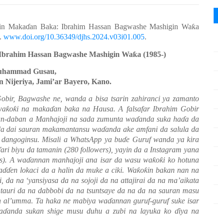
in Maka
ɗ
an Baka: Ibrahim Hassan Bagwashe Mashigin Wa
ƙ
a
.
www.doi.org/10.36349/djhs.2024.v03i01.005
.
 Ibrahim Hassan Bagwashe Mashigin Wa
ƙ
a (1985-)
uhammad Gusau,
 Nijeriya, Jami’ar Bayero, Kano.
bir, Bagwashe ne, wanda a bisa tsarin zahiranci ya zamanto
wa
ƙ
o
ƙ
i na maka
ɗ
an baka na Hausa. A falsafar Ibrahim Gobir
ban-daban a Manhajoji na sada zumunta wa
ɗ
anda suka ha
ɗ
a da
da dai sauran makamantansu wa
ɗ
anda ake amfani da salula da
 dangoginsu. Misali a WhatsApp ya bu
ɗ
e Guruf wanda ya kira
ɗ
ari biyu da tamanin (280 followers), yayin da a Instagram yana
rs). A wa
ɗ
annan manhajoji ana isar da wasu wa
ƙ
o
ƙ
i ko hotuna
a
ɗɗ
en lokaci da a halin da muke a ciki. Wa
ƙ
o
ƙ
in bakan nan na
i, da na
‘
yansiyasa da na sojoji da na attajirai da na ma
’
aikata
auri da na dabbobi da na tsuntsaye da na da na sauran masu
an al’umma. Ta haka ne mabiya wa
ɗ
annan guruf-guruf suke isar
a
ɗ
anda sukan shige musu duhu a zubi na layuka ko
ɗ
iya na