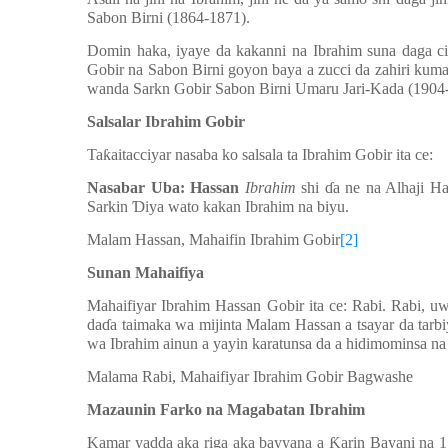
Sabon Birni (1864-1871).
Domin haka, iyaye da kakanni na Ibrahim suna daga 
Gobir na Sabon Birni goyon baya a zucci da zahiri kuma
wanda Sarkn Gobir Sabon Birni Umaru Jari-Kada (1904
Salsalar Ibrahim Gobir
Ta
ƙ
aitacciyar nasaba ko salsala ta Ibrahim Gobir ita ce:
Nasabar Uba: Hassan
Ibrahim
shi
ɗ
a ne na Alhaji H
Sarkin
Ɗ
iya wato kakan Ibrahim na biyu.
Malam Hassan, Mahaifin Ibrahim Gobir
[2]
Sunan Mahaifiya
Mahaifiyar Ibrahim Hassan Gobir ita ce: Rabi. Rabi, 
da
ɗ
a taimaka wa mijinta Malam Hassan a tsayar da tar
wa Ibrahim ainun a yayin karatunsa da a hidimominsa na
Malama Rabi, Mahaifiyar Ibrahim Gobir Bagwashe
Mazaunin Farko na Magabatan Ibrahim
Kamar yadda aka riga aka bayyana a
Ƙ
arin Bayani na 1