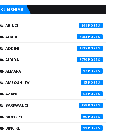
ƘUNSHIYA
ABINCI
241
ADABI
2083
ADDINI
2627
AL'ADA
2079
ALMARA
12
AMSOSHI TV
15
AZANCI
64
BARKWANCI
279
BIDIYOYI
60
BINCIKE
11