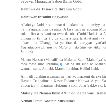
Sabuwar Masarautar Sabon Birnin Gobir
Haihuwa da Tasowa ta Ibrahim Gobir
Haihuwar Ibrahim Bagwashe
Allahu ya
ƙ
addari samuwar
ɗ
an’adam bisa umumiyya ta 
na ma’aurata, miji da mata. A bisa tsari na addinin Mu
sukan fito a tsakani na uwa da uba (Dubi Hadisi na Ab
Sunani al-Tirmizy (?)
da kuma a sura ta Al-A’araf (7)
lokacin da Ubangijinka ya fitar da zuriyyar ‘yan’
Fayyataccen Bayani na Ma’anoni da Shiriyar Al
ƙ
ur’a
Studies).
Malam Hassan (Mahaifi) da Malama Rabi (Mahaifiya) su 
ra
ɗ
a masa suna Ibrahim
[3]
. An ba shi suna na Manzo
wannan suna, Annabi, Manzo Ibrahim, Halilul-Lahi.
An haifi Ibrahim a zaman na gari ko mazauni da ake ki
Hassan
Ɗ
anhalima a
Ƙ
asar Fadamar Kanwa. A yau
Ka
Sabon Birni,
Ƙ
aramar Hukuma a cikin Jihar Sakkwato, k
Matsayi na Neman Ilmin
Al
ƙ
ur’ani
da na wasu
Ƙ
ana
Neman Ilimin Addinin Musulunci