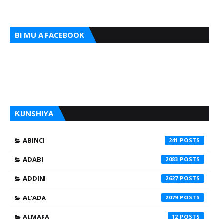
BI MU A FACEBOOK
ƘUNSHIYA
ABINCI
241
ADABI
2083
ADDINI
2627
AL'ADA
2079
ALMARA
12