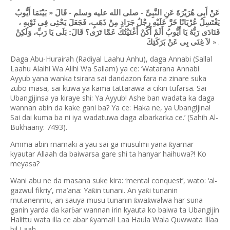
عَنْ أَبِى هُرَيْرَةَ عَنِ النَّبِىِّ - صلى الله عليه وسلم - قَالَ « بَيْنَمَا أَيُّوبُ
يَغْتَسِلُ عُرْيَانًا خَرَّ عَلَيْهِ رِجْلُ جَرَادٍ مِنْ ذَهَبٍ، فَجَعَلَ يَحْثِى فِى ثَوْبِهِ ،
فَنَادَى رَبُّهُ يَا أَيُّوبُ أَلَمْ أَكُنْ أَغْنَيْتُكَ عَمَّا تَرَى؟ قَالَ: بَلَى يَا رَبِّ، وَلَكِنْ
» .
لاَ غِنَى بِى عَنْ بَرَكَتِكَ
Daga Abu-Hurairah (Radiyal Laahu Anhu), daga Annabi (Sallal
Laahu Alaihi Wa Alihi Wa Sallam) ya ce: ‘Watarana Annabi
Ayyub yana wanka tsirara sai dandazon fara na zinare suka
zubo masa, sai kuwa ya kama tattarawa a cikin tufarsa. Sai
Ubangijinsa ya kiraye shi: Ya Ayyub! Ashe ban wadata ka daga
wannan abin da kake gani ba? Ya ce: Haka ne, ya Ubangijina!
Sai dai kuma ba ni iya wadatuwa daga albarkarka ce.’ (Sahih Al-
Bukhaariy: 7493).
Amma abin mamaki a yau sai ga musulmi yana
yamar
ƙ
kyautar Allaah da baiwarsa gare shi ta hanyar haihuwa?! Ko
meyasa?
Wani abu ne da masana suke kira: ‘mental conquest’, wato: ‘al-
gazwul fikriy’, ma’ana: Ya
in tunani. An ya
i tunanin
ƙ
ƙ
mutanenmu, an sauya musu tunanin
wa
walwa har suna
ƙ
ƙ
ganin yarda da kar
ar wannan irin kyauta ko baiwa ta Ubangijin
ɓ
Halittu wata illa ce abar
yama!! Laa Haula Wala Quwwata Illaa
ƙ
bil Laah.