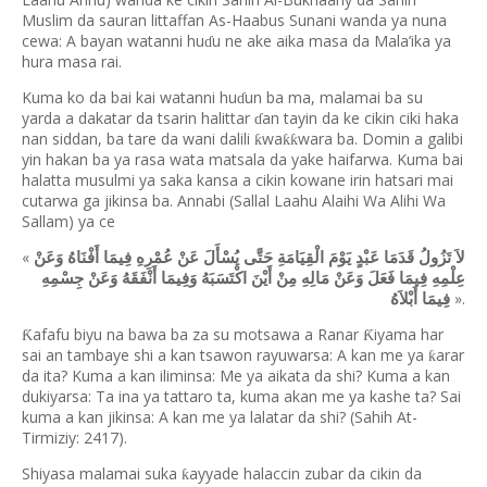
Muslim da sauran littaffan As-Haabus Sunani wanda ya nuna
cewa: A bayan watanni hu
u ne ake aika masa da Mala’ika ya
ɗ
hura masa rai.
Kuma ko da bai kai watanni hu
un ba ma, malamai ba su
ɗ
yarda a dakatar da tsarin halittar
an tayin da ke cikin ciki haka
ɗ
nan siddan, ba tare da wani dalili
wa
wara ba. Domin a galibi
ƙ
ƙƙ
yin hakan ba ya rasa wata matsala da yake haifarwa. Kuma bai
halatta musulmi ya saka kansa a cikin kowane irin hatsari mai
cutarwa ga jikinsa ba. Annabi (Sallal Laahu Alaihi Wa Alihi Wa
Sallam) ya ce
«
لاَ تَزُولُ قَدَمَا عَبْدٍ يَوْمَ الْقِيَامَةِ حَتَّى يُسْأَلَ عَنْ عُمْرِهِ فِيمَا أَفْنَاهُ وَعَنْ
عِلْمِهِ فِيمَا فَعَلَ وَعَنْ مَالِهِ مِنْ أَيْنَ اكْتَسَبَهُ وَفِيمَا أَنْفَقَهُ وَعَنْ جِسْمِهِ
».
فِيمَا أَبْلاَهُ
afafu biyu na bawa ba za su motsawa a Ranar
iyama har
Ƙ
Ƙ
sai an tambaye shi a kan tsawon rayuwarsa: A kan me ya
arar
ƙ
da ita? Kuma a kan iliminsa: Me ya aikata da shi? Kuma a kan
dukiyarsa: Ta ina ya tattaro ta, kuma akan me ya kashe ta? Sai
kuma a kan jikinsa: A kan me ya lalatar da shi? (Sahih At-
Tirmiziy: 2417).
Shiyasa malamai suka
ayyade halaccin zubar da cikin da
ƙ