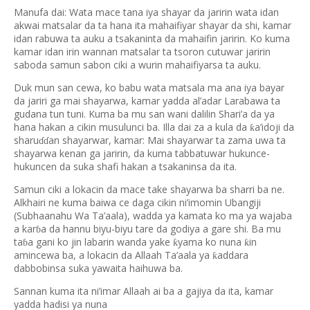
Manufa dai: Wata mace tana iya shayar da jaririn wata idan
akwai matsalar da ta hana ita mahaifiyar shayar da shi, kamar
idan rabuwa ta auku a tsakaninta da mahaifin jaririn. Ko kuma
kamar idan irin wannan matsalar ta tsoron cutuwar jaririn
saboda samun sabon ciki a wurin mahaifiyarsa ta auku.
Duk mun san cewa, ko babu wata matsala ma ana iya bayar
da jariri ga mai shayarwa, kamar yadda al’adar Larabawa ta
gudana tun tuni. Kuma ba mu san wani dalilin Shari’a da ya
hana hakan a cikin musulunci ba. Illa dai za a kula da
a’idoji da
ƙ
sharu
an shayarwar, kamar: Mai shayarwar ta zama uwa ta
ɗɗ
shayarwa kenan ga jaririn, da kuma tabbatuwar hukunce-
hukuncen da suka shafi hakan a tsakaninsa da ita.
Samun ciki a lokacin da mace take shayarwa ba sharri ba ne.
Alkhairi ne kuma baiwa ce daga cikin ni’imomin Ubangiji
(Subhaanahu Wa Ta’aala), wadda ya kamata ko ma ya wajaba
a kar
a da hannu biyu-biyu tare da godiya a gare shi. Ba mu
ɓ
ta
a gani ko jin labarin wanda yake
yama ko nuna
in
ƙ
ƙ
ɓ
amincewa ba, a lokacin da Allaah Ta’aala ya
addara
ƙ
dabbobinsa suka yawaita haihuwa ba.
Sannan kuma ita ni’imar Allaah ai ba a gajiya da ita, kamar
yadda hadisi ya nuna