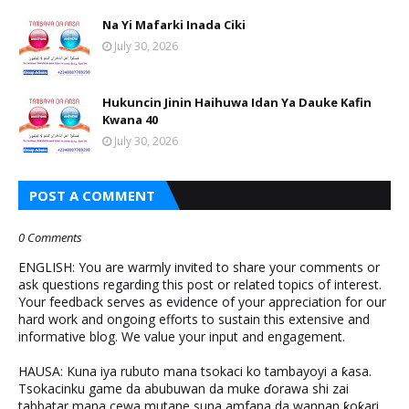
Na Yi Mafarki Inada Ciki
July 30, 2026
Hukuncin Jinin Haihuwa Idan Ya Dauke Kafin
Kwana 40
July 30, 2026
POST A COMMENT
0 Comments
ENGLISH: You are warmly invited to share your comments or
ask questions regarding this post or related topics of interest.
Your feedback serves as evidence of your appreciation for our
hard work and ongoing efforts to sustain this extensive and
informative blog. We value your input and engagement.
HAUSA: Kuna iya rubuto mana tsokaci ko tambayoyi a ƙasa.
Tsokacinku game da abubuwan da muke ɗorawa shi zai
tabbatar mana cewa mutane suna amfana da wannan ƙoƙari