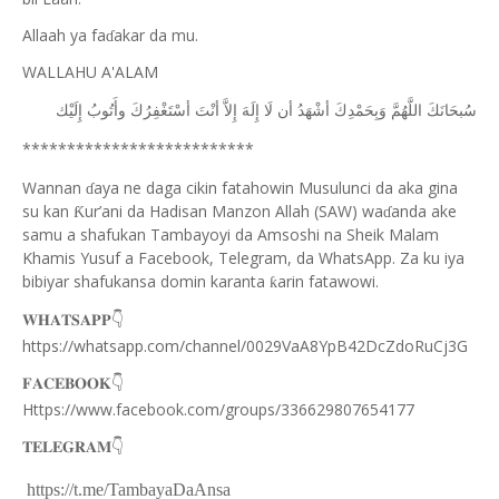
Allaah ya fa
akar da mu.
ɗ
WALLAHU A'ALAM
ﺳُﺒﺤَﺎﻧَﻚَ
ﺍﻟﻠَّﻬُﻢَّ
ﻭَﺑِﺤَﻤْﺪِﻙَ
ﺃﺷْﻬَﺪُ
ﺃﻥ
ﻟَﺎ
ﺇِﻟَﻪَ
ﺇِﻻَّ
ﺃﻧْﺖَ
ﺃﺳْﺘَﻐْﻔِﺮُﻙَ
ﻭﺃَﺗُﻮﺏُ
ﺇِﻟَﻴْﻚ
**************************
Wannan
aya ne daga cikin fatahowin Musulunci da aka gina
ɗ
su kan
ur’ani da Hadisan Manzon Allah (SAW) wa
anda ake
Ƙ
ɗ
samu a shafukan Tambayoyi da Amsoshi na Sheik Malam
Khamis Yusuf a Facebook, Telegram, da WhatsApp. Za ku iya
bibiyar shafukansa domin karanta
arin fatawowi.
ƙ
👇
𝐖𝐇𝐀𝐓𝐒𝐀𝐏𝐏
https://whatsapp.com/channel/0029VaA8YpB42DcZdoRuCj3G
👇
𝐅𝐀𝐂𝐄𝐁𝐎𝐎𝐊
Https://www.facebook.com/groups/336629807654177
👇
𝐓𝐄𝐋𝐄𝐆𝐑𝐀𝐌
https://t.me/TambayaDaAnsa