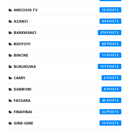
AMSOSHI TV
15
AZANCI
64
BARKWANCI
279
BIDIYOYI
60
BINCIKE
11
BUKUKUWA
127
CAMFI
3
DABBOBI
8
FASSARA
43
FINAFINAI
22
GINE-GINE
13