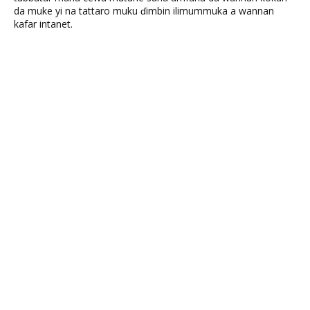
da muke yi na tattaro muku ɗimbin ilimummuka a wannan
kafar intanet.