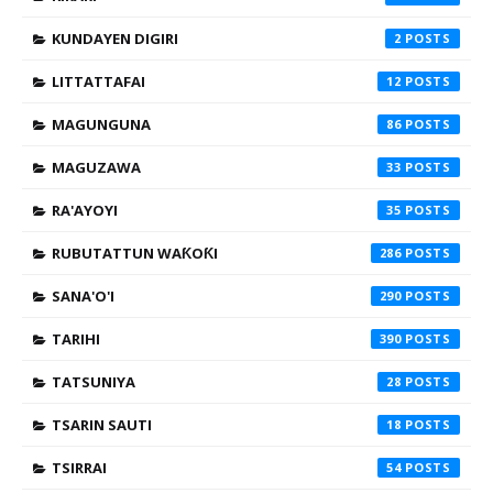
KUNDAYEN DIGIRI
2
LITTATTAFAI
12
MAGUNGUNA
86
MAGUZAWA
33
RA'AYOYI
35
RUBUTATTUN WAƘOƘI
286
SANA'O'I
290
TARIHI
390
TATSUNIYA
28
TSARIN SAUTI
18
TSIRRAI
54