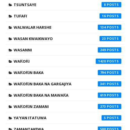
TSUNTSAYE
8
TUFAFI
16
WALWALAR HARSHE
134
WASAN KWAIKWAYO
23
WASANNI
249
WAƘOƘI
1420
WAƘOƘIN BAKA
794
WAƘOƘIN BAKA NA GARGAJIYA
341
WAƘOƘIN BAKA NA MAWAƘA
619
WAƘOƘIN ZAMANI
273
YA'YAN ITATUWA
5
ZAMANTAKEWA
500