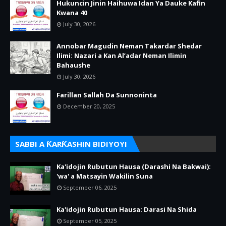
Hukuncin Jinin Haihuwa Idan Ya Dauke Kafin
Kwana 40
July 30, 2026
Annobar Magudin Neman Takardar Shedar
Ilimi: Nazari a Kan Al’adar Neman Ilimin
Bahaushe
July 30, 2026
Farillan Sallah Da Sunnoninta
December 20, 2025
SABBI A ƘARƘASHIN BIDIYOYI
Ka'idojin Rubutun Hausa (Darashi Na Bakwai):
'wa' a Matsayin Wakilin Suna
September 06, 2025
Ka'idojin Rubutun Hausa: Darasi Na Shida
September 05, 2025