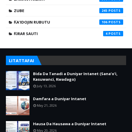
ZUBE
245
ƘA'IDOJIN RUBUTU
106
ƘIRAR SAUTI
4
LITATTAFAI
Bida Da Tanadi a Duniyar Intanet (Sana’o’i,
Kasuwanci, Kwadago)
July 13, 2026
Damfara a Duniyar Intanet
May 21, 2026
Hausa Da Hausawa a Duniyar Intanet
May 20, 2026