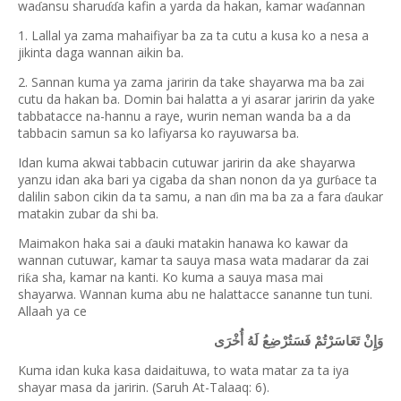
wa
ansu sharu
a kafin a yarda da hakan, kamar wa
annan
ɗ
ɗɗ
ɗ
1. Lallal ya zama mahaifiyar ba za ta cutu a kusa ko a nesa a
jikinta daga wannan aikin ba.
2. Sannan kuma ya zama jaririn da take shayarwa ma ba zai
cutu da hakan ba. Domin bai halatta a yi asarar jaririn da yake
tabbatacce na-hannu a raye, wurin neman wanda ba a da
tabbacin samun sa ko lafiyarsa ko rayuwarsa ba.
Idan kuma akwai tabbacin cutuwar jaririn da ake shayarwa
yanzu idan aka bari ya cigaba da shan nonon da ya gur
ace ta
ɓ
dalilin sabon cikin da ta samu, a nan
in ma ba za a fara
aukar
ɗ
ɗ
matakin zubar da shi ba.
Maimakon haka sai a
auki matakin hanawa ko kawar da
ɗ
wannan cutuwar, kamar ta sauya masa wata madarar da zai
ri
a sha, kamar na kanti. Ko kuma a sauya masa mai
ƙ
shayarwa. Wannan kuma abu ne halattacce sananne tun tuni.
Allaah ya ce
وَإِنْ تَعَاسَرْتُمْ فَسَتُرْضِعُ لَهُ أُخْرَى
Kuma idan kuka kasa daidaituwa, to wata matar za ta iya
shayar masa da jaririn. (Saruh At-Talaaq: 6).