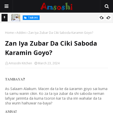
Na Mata
TARIHI
Sarkin Gummi Na Sha Biyar: Sarkin Mafaran Gummi Justice Lawal
Home
Hassan
Addini
Zan Iya Zubar Da Ciki Saboda Karamin Goyo?
Zan Iya Zubar Da Ciki Saboda
Karamin Goyo?
Amsoshi Kitchen
March 23, 2024
❓
𝐓𝐀𝐌𝐁𝐀𝐘𝐀
As-Salaam Alaikum. Macen da ta ke da
aramin goyo sai kuma
ƙ
ta samu wanin cikin. Ko za ta iya zubar da shi saboda neman
lafiyar jaririnta da kuma tsoron kar ta sha irin wahalar da ta
sha wurin haihuwar na-baya?
❗️
𝐀𝐌𝐒𝐀