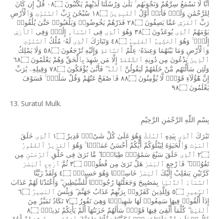
أَنَّا
لَا
نَسْمَعُ
سِرَّهُمْ
وَنَجْوَىٰهُم
بَلَىٰ
وَرُسُلُنَا
لَدَيْهِمْ
يَكْتُبُونَ
٠٨۝
قُلْ
إِن
كَانَ
لِلرَّحْمَٰنِ
وَلَدٌۭ
فَأَنَا۠
أَوَّلُ
ٱلْعَٰبِدِينَ
١٨۝
سُبْحَٰنَ
رَبِّ
ٱلسَّمَٰوَٰتِ
وَٱلْأَرْضِ
رَبِّ
ٱلْعَرْشِ
عَمَّا
يَصِفُونَ
٢٨۝
فَذَرْهُمْ
يَخُوضُوا۟
وَيَلْعَبُوا۟
حَتَّىٰ
يُلَٰقُوا۟
يَوْمَهُمُ
ٱلَّذِى
يُوعَدُونَ
٣٨۝
وَهُوَ
ٱلَّذِى
فِى
ٱلسَّمَآءِ
إِلَٰهٌۭ
وَفِى
ٱلْأَرْضِ
إِلَٰهٌۭ
وَهُوَ
ٱلْحَكِيمُ
ٱلْعَلِيمُ
٤٨۝
وَتَبَارَكَ
ٱلَّذِى
لَهُۥ
مُلْكُ
ٱلسَّمَٰوَٰتِ
وَٱلْأَرْضِ
وَمَا
بَيْنَهُمَا
وَعِندَهُۥ
عِلْمُ
ٱلسَّاعَةِ
وَإِلَيْهِ
تُرْجَعُونَ
٥٨۝
وَلَا
يَمْلِكُ
ٱلَّذِينَ
يَدْعُونَ
مِن
دُونِهِ
ٱلشَّفَٰعَةَ
إِلَّا
مَن
شَهِدَ
بِٱلْحَقِّ
وَهُمْ
يَعْلَمُونَ
٦٨۝
وَلَئِن
سَأَلْتَهُم
مَّنْ
خَلَقَهُمْ
لَيَقُولُنَّ
ٱللَّهُ
فَأَنَّىٰ
يُؤْفَكُونَ
٧٨۝
وَقِيلِهِۦ
يَٰرَبِّ
إِنَّ
هَٰٓؤُلَآءِ
قَوْمٌۭ
لَّا
يُؤْمِنُونَ
٨٨۝
فَٱصْفَحْ
عَنْهُمْ
وَقُلْ
سَلَٰمٌۭ
فَسَوْفَ
يَعْلَمُونَ
٩٨۝
13. Suratul Mulk.
بِسْمِ
اللّٰهِ
الرَّحْمٰنِ
الرَّحِيْمِ
تَبَٰرَكَ
ٱلَّذِى
بِيَدِهِ
ٱلْمُلْكُ
وَهُوَ
عَلَىٰ
كُلِّ
شَىْءٍۢ
قَدِيرٌ
١۝
ٱلَّذِى
خَلَقَ
ٱلْمَوْتَ
وَٱلْحَيَوٰةَ
لِيَبْلُوَكُمْ
أَيُّكُمْ
أَحْسَنُ
عَمَلًۭا
وَهُوَ
ٱلْعَزِيزُ
ٱلْغَفُورُ
٢۝
ٱلَّذِى
خَلَقَ
سَبْعَ
سَمَٰوَٰتٍۢ
طِبَاقًۭا
مَّا
تَرَىٰ
فِى
خَلْقِ
ٱلرَّحْمَٰنِ
مِن
تَفَٰوُتٍۢ
فَٱرْجِعِ
ٱلْبَصَرَ
هَلْ
تَرَىٰ
مِن
فُطُورٍۢ
٣۝
ثُمَّ
ٱرْجِعِ
ٱلْبَصَرَ
كَرَّتَيْنِ
يَنقَلِبْ
إِلَيْكَ
ٱلْبَصَرُ
خَاسِئًۭا
وَهُوَ
حَسِيرٌۭ
٤۝
وَلَقَدْ
زَيَّنَّا
ٱلسَّمَآءَ
ٱلدُّنْيَا
بِمَصَٰبِيحَ
وَجَعَلْنَٰهَا
رُجُومًۭا
لِّلشَّيَٰطِينِ
وَأَعْتَدْنَا
لَهُمْ
عَذَابَ
ٱلسَّعِيرِ
٥۝
وَلِلَّذِينَ
كَفَرُوا۟
بِرَبِّهِمْ
عَذَابُ
جَهَنَّمَ
وَبِئْسَ
ٱلْمَصِيرُ
٦۝
إِذَآ
أُلْقُوا۟
فِيهَا
سَمِعُوا۟
لَهَا
شَهِيقًۭا
وَهِىَ
تَفُورُ
٧۝
تَكَادُ
تَمَيَّزُ
مِنَ
ٱلْغَيْظِ
كُلَّمَآ
أُلْقِىَ
فِيهَا
فَوْجٌۭ
سَأَلَهُمْ
خَزَنَتُهَآ
أَلَمْ
يَأْتِكُمْ
نَذِيرٌۭ
٨۝