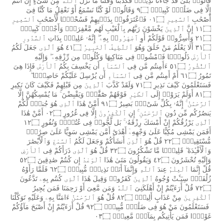
قَالُوا۟
بَلَىٰ
قَدْ
جَآءَنَا
نَذِيرٌۭ
فَكَذَّبْنَا
وَقُلْنَا
مَا
نَزَّلَ
ٱللَّهُ
مِن
شَىْءٍ
إِنْ
أَنتُمْ
إِلَّا
فِى
ضَلَٰلٍۢ
كَبِيرٍۢ
٩۝
وَقَالُوا۟
لَوْ
كُنَّا
نَسْمَعُ
أَوْ
نَعْقِلُ
مَا
كُنَّا
فِىٓ
أَصْحَٰبِ
ٱلسَّعِيرِ
٠١۝
فَٱعْتَرَفُوا۟
بِذَنۢبِهِمْ
فَسُحْقًۭا
لِّأَصْحَٰبِ
ٱلسَّعِيرِ
١١۝
إِنَّ
ٱلَّذِينَ
يَخْشَوْنَ
رَبَّهُم
بِٱلْغَيْبِ
لَهُم
مَّغْفِرَةٌۭ
وَأَجْرٌۭ
كَبِيرٌۭ
٢١۝
وَأَسِرُّوا۟
قَوْلَكُمْ
أَوِ
ٱجْهَرُوا۟
بِهِۦٓ
إِنَّهُۥ
عَلِيمٌۢ
بِذَاتِ
ٱلصُّدُورِ
٣١۝
أَلَا
يَعْلَمُ
مَنْ
خَلَقَ
وَهُوَ
ٱللَّطِيفُ
ٱلْخَبِيرُ
٤١۝
هُوَ
ٱلَّذِى
جَعَلَ
لَكُمُ
ٱلْأَرْضَ
ذَلُولًۭا
فَٱمْشُوا۟
فِى
مَنَاكِبِهَا
وَكُلُوا۟
مِن
رِّزْقِهِۦ
وَإِلَيْهِ
ٱلنُّشُورُ
٥١۝
ءَأَمِنتُم
مَّن
فِى
ٱلسَّمَآءِ
أَن
يَخْسِفَ
بِكُمُ
ٱلْأَرْضَ
فَإِذَا
هِىَ
تَمُورُ
٦١۝
أَمْ
أَمِنتُم
مَّن
فِى
ٱلسَّمَآءِ
أَن
يُرْسِلَ
عَلَيْكُمْ
حَاصِبًۭا
فَسَتَعْلَمُونَ
كَيْفَ
نَذِيرِ
٧١۝
وَلَقَدْ
كَذَّبَ
ٱلَّذِينَ
مِن
قَبْلِهِمْ
فَكَيْفَ
كَانَ
نَكِيرِ
٨١۝
أَوَلَمْ
يَرَوْا۟
إِلَى
ٱلطَّيْرِ
فَوْقَهُمْ
صَٰٓفَّٰتٍۢ
وَيَقْبِضْنَ
مَا
يُمْسِكُهُنَّ
إِلَّا
ٱلرَّحْمَٰنُ
إِنَّهُۥ
بِكُلِّ
شَىْءٍۭ
بَصِيرٌ
٩١۝
أَمَّنْ
هَٰذَا
ٱلَّذِى
هُوَ
جُندٌۭ
لَّكُمْ
يَنصُرُكُم
مِّن
دُونِ
ٱلرَّحْمَٰنِ
إِنِ
ٱلْكَٰفِرُونَ
إِلَّا
فِى
غُرُورٍ
٠٢۝
أَمَّنْ
هَٰذَا
ٱلَّذِى
يَرْزُقُكُمْ
إِنْ
أَمْسَكَ
رِزْقَهُۥ
بَل
لَّجُّوا۟
فِى
عُتُوٍّۢ
وَنُفُورٍ
١٢۝
أَفَمَن
يَمْشِى
مُكِبًّا
عَلَىٰ
وَجْهِهِۦٓ
أَهْدَىٰٓ
أَمَّن
يَمْشِى
سَوِيًّا
عَلَىٰ
صِرَٰطٍۢ
مُّسْتَقِيمٍۢ
٢٢۝
قُلْ
هُوَ
ٱلَّذِىٓ
أَنشَأَكُمْ
وَجَعَلَ
لَكُمُ
ٱلسَّمْعَ
وَٱلْأَبْصَٰرَ
وَٱلْأَفْـِٔدَةَ
قَلِيلًۭا
مَّا
تَشْكُرُونَ
٣٢۝
قُلْ
هُوَ
ٱلَّذِى
ذَرَأَكُمْ
فِى
ٱلْأَرْضِ
وَإِلَيْهِ
تُحْشَرُونَ
٤٢۝
وَيَقُولُونَ
مَتَىٰ
هَٰذَا
ٱلْوَعْدُ
إِن
كُنتُمْ
صَٰدِقِينَ
٥٢۝
قُلْ
إِنَّمَا
ٱلْعِلْمُ
عِندَ
ٱللَّهِ
وَإِنَّمَآ
أَنَا۠
نَذِيرٌۭ
مُّبِينٌۭ
٦٢۝
فَلَمَّا
رَأَوْهُ
زُلْفَةًۭ
سِيٓـَٔتْ
وُجُوهُ
ٱلَّذِينَ
كَفَرُوا۟
وَقِيلَ
هَٰذَا
ٱلَّذِى
كُنتُم
بِهِۦ
تَدَّعُونَ
٧٢۝
قُلْ
أَرَءَيْتُمْ
إِنْ
أَهْلَكَنِىَ
ٱللَّهُ
وَمَن
مَّعِىَ
أَوْ
رَحِمَنَا
فَمَن
يُجِيرُ
ٱلْكَٰفِرِينَ
مِنْ
عَذَابٍ
أَلِيمٍۢ
٨٢۝
قُلْ
هُوَ
ٱلرَّحْمَٰنُ
ءَامَنَّا
بِهِۦ
وَعَلَيْهِ
تَوَكَّلْنَا
فَسَتَعْلَمُونَ
مَنْ
هُوَ
فِى
ضَلَٰلٍۢ
مُّبِينٍۢ
٩٢۝
قُلْ
أَرَءَيْتُمْ
إِنْ
أَصْبَحَ
مَآؤُكُمْ
غَوْرًۭا
فَمَن
يَأْتِيكُم
بِمَآءٍۢ
مَّعِينٍۭ
٠٣۝