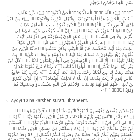
بِسْمِ
اللّٰهِ
الرَّحْمٰنِ
الرَّحِيْمِ
الٓمّٓۙ
١۝
اللّٰهُ
لَاۤ
اِلٰهَ
اِلَّا
هُوَۙالْحَىُّ
الْقَيُّوْمُۗ
٢۝
نَزَّلَ
عَلَيْكَ
الْـكِتٰبَ
بِالْحَقِّ
مُصَدِّقًا
لِّمَا
بَيْنَ
يَدَيْهِ
وَاَنْزَلَ
التَّوْرٰٮةَ
وَالْاِنْجِيْلَۙ
٣۝
مِنْ
قَبْلُ
هُدًى
لِّلنَّاسِ
وَاَنْزَلَ
الْفُرْقَانَۗ
اِنَّ
الَّذِيْنَ
كَفَرُوْا
بِاٰيٰتِ
اللّٰهِ
لَهُمْ
عَذَابٌ
شَدِيْدٌۗوَاللّٰهُ
عَزِيْزٌ
ذُو
انْتِقَامٍۗ
٤۝
اِنَّ
اللّٰهَ
لَا
يَخْفٰى
عَلَيْهِ
شَىْءٌ
فِى
الْاَرْضِ
وَلَا
فِى
السَّمَاۤءِۗ
٥۝
هُوَ
الَّذِىْ
يُصَوِّرُكُمْ
فِى
الْاَرْحَامِ
كَيْفَ
يَشَاۤءُۗلَاۤ
اِلٰهَ
اِلَّا
هُوَ
الْعَزِيْزُ
الْحَكِيْمُ
٦۝
هُوَ
الَّذِىْۤ
اَنْزَلَ
عَلَيْكَ
الْكِتٰبَ
مِنْهُ
اٰيٰتٌ
مُّحْكَمٰتٌ
هُنَّ
اُمُّ
الْكِتٰبِ
وَاُخَرُ
مُتَشٰبِهٰتٌۗ
فَاَمَّا
الَّذِيْنَ
فِىْ
قُلُوْبِهِمْ
زَيْغٌ
فَيَتَّبِعُوْنَ
مَا
تَشَابَهَ
مِنْهُ
ابْتِغَاۤءَ
الْفِتْنَةِ
وَابْتِغَاۤءَ
تَأْوِيْلِهٖۚ
وَمَا
يَعْلَمُ
تَأْوِيْلَهٗۤ
اِلَّا
اللّٰهُۘ
وَ
الرّٰسِخُوْنَ
فِى
الْعِلْمِ
يَقُوْلُوْنَ
اٰمَنَّا
بِهٖۙ
كُلٌّ
مِّنْ
عِنْدِ
رَبِّنَاۚوَمَا
يَذَّكَّرُ
اِلَّاۤ
اُولُوا
الْاَ
لْبَابِ
٧۝
رَبَّنَا
لَا
تُزِغْ
قُلُوْبَنَا
بَعْدَ
اِذْ
هَدَيْتَنَا
وَهَبْ
لَنَا
مِنْ
لَّدُنْكَ
رَحْمَةًۚاِنَّكَ
اَنْتَ
الْوَهَّابُ
٨۝
رَبَّنَاۤ
اِنَّكَ
جَامِعُ
النَّاسِ
لِيَوْمٍ
لَّا
رَيْبَ
فِيْهِۗ
اِنَّ
اللّٰهَ
لَا
يُخْلِفُ
الْمِيْعَادَ
٩۝
اِنَّ
الَّذِيْنَ
كَفَرُوْا
لَنْ
تُغْنِىَ
عَنْهُمْ
اَمْوَالُهُمْ
وَلَاۤ
اَوْلَادُهُمْ
مِّنَ
اللّٰهِ
شَيْـــًٔاۗوَاُولٰۤٮِٕكَ
هُمْ
وَقُوْدُ
النَّارِۙ
٠١۝
6. Ayoyi 10 na karshen suratul Ibraheem.
مُهْطِعِيْنَ
مُقْنِعِىْ
رُءُوْسِهِمْ
لَا
يَرْتَدُّ
اِلَيْهِمْ
طَرْفُهُمْۚ
وَاَفْـِٕدَتُهُمْ
هَوَاۤءٌۗ
٣٤۝
وَاَنْذِرِ
النَّاسَ
يَوْمَ
يَأْتِيْهِمُ
الْعَذَابُ
فَيَـقُوْلُ
الَّذِيْنَ
ظَلَمُوْا
رَبَّنَاۤ
اَخِّرْنَاۤ
اِلٰۤى
اَجَلٍ
قَرِيْبٍۙ
نُّجِبْ
دَعْوَتَكَ
وَنَـتَّبِعِ
الرُّسُلَۗاَوَلَمْ
تَكُوْنُوْۤااَقْسَمْتُمْ
مِّنْ
قَبْلُ
مَالَـكُمْ
مِّنْ
زَوَالٍۙ
٤٤۝
وَّسَكَنْتُمْ
فِىْ
مَسٰكِنِ
الَّذِيْنَ
ظَلَمُوْۤا
اَنْفُسَهُمْ
وَتَبَيَّنَ
لَـكُمْ
كَيْفَ
فَعَلْنَا
بِهِمْ
وَضَرَبْنَا
لَـكُمُ
الْاَمْثَالَ
٥٤۝
وَقَدْ
مَكَرُوْا