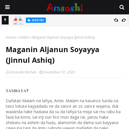
 Gudu
ADDINI
Na Yi Mafarki Ana Bikina, Kafin A Daura Aure Sai Na Farka
Home
Addini
Maganin Aljanun Soyayya (Jinnul Ashiq)
Maganin Aljanun Soyayya
(Jinnul Ashiq)
Amsoshi Kitchen
December 07, 2023
𝐓𝐀𝐌𝐁𝐀𝐘𝐀
❓
Dafatan Malam na lafiya, Amin. Malam na kasance tunda na
taso lokuta kayyadadu ne da zance an zo zance wajena, duk
wa
anda nake ha
uwa da su da tafiya ta miqa sai mu rabu ba
ɗ
ɗ
fa
a ba komi, sai inji sun fice mun daga rai, yanzu haka
ɗ
shekaru na ashirin da hu
u, alamomin da dama sun bayyana
ɗ
cewa ina tare da jinnu saboda yawan mafarkin da nake,