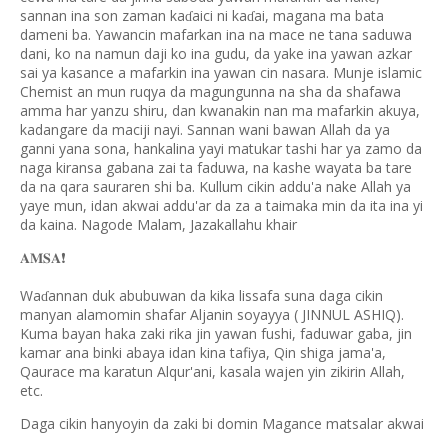
sannan ina son zaman ka
aici ni ka
ai, magana ma bata
ɗ
ɗ
dameni ba. Yawancin mafarkan ina na mace ne tana saduwa
dani, ko na namun daji ko ina gudu, da yake ina yawan azkar
sai ya kasance a mafarkin ina yawan cin nasara. Munje islamic
Chemist an mun ruqya da magungunna na sha da shafawa
amma har yanzu shiru, dan kwanakin nan ma mafarkin akuya,
kadangare da maciji nayi. Sannan wani bawan Allah da ya
ganni yana sona, hankalina yayi matukar tashi har ya zamo da
naga kiransa gabana zai ta faduwa, na kashe wayata ba tare
da na qara sauraren shi ba. Kullum cikin addu'a nake Allah ya
yaye mun, idan akwai addu'ar da za a taimaka min da ita ina yi
da kaina. Nagode Malam, Jazakallahu khair
𝐀𝐌𝐒𝐀
❗️
Wa
annan duk abubuwan da kika lissafa suna daga cikin
ɗ
manyan alamomin shafar Aljanin soyayya ( JINNUL ASHIQ).
Kuma bayan haka zaki rika jin yawan fushi, faduwar gaba, jin
kamar ana binki abaya idan kina tafiya, Qin shiga jama'a,
Qaurace ma karatun Alqur'ani, kasala wajen yin zikirin Allah,
etc.
Daga cikin hanyoyin da zaki bi domin Magance matsalar akwai