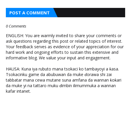
POST A COMMENT
0 Comments
ENGLISH: You are warmly invited to share your comments or
ask questions regarding this post or related topics of interest.
Your feedback serves as evidence of your appreciation for our
hard work and ongoing efforts to sustain this extensive and
informative blog. We value your input and engagement.
HAUSA: Kuna iya rubuto mana tsokaci ko tambayoyi a ƙasa.
Tsokacinku game da abubuwan da muke ɗorawa shi zai
tabbatar mana cewa mutane suna amfana da wannan ƙoƙari
da muke yi na tattaro muku ɗimbin ilimummuka a wannan
kafar intanet.