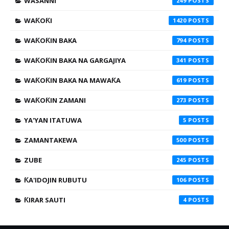
WASANNI
249
WAƘOƘI
1420
WAƘOƘIN BAKA
794
WAƘOƘIN BAKA NA GARGAJIYA
341
WAƘOƘIN BAKA NA MAWAƘA
619
WAƘOƘIN ZAMANI
273
YA'YAN ITATUWA
5
ZAMANTAKEWA
500
ZUBE
245
ƘA'IDOJIN RUBUTU
106
ƘIRAR SAUTI
4