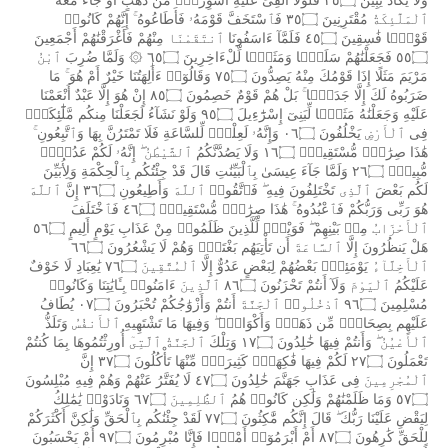
وَلَا
يَكَادُ
يُبِينُ
٢٥۝
فَلَوْلَآ
أُلْقِىَ
عَلَيْهِ
أَسْوِرَةٌۭ
مِّن
ذَهَبٍ
أَوْ
جَآءَ
مَعَهُ
ٱلْمَلَٰٓئِكَةُ
مُقْتَرِنِينَ
٣٥۝
فَٱسْتَخَفَّ
قَوْمَهُۥ
فَأَطَاعُوهُ
إِنَّهُمْ
كَانُوا۟
قَوْمًۭا
فَٰسِقِينَ
٤٥۝
فَلَمَّآ
ءَاسَفُونَا
ٱنتَقَمْنَا
مِنْهُمْ
فَأَغْرَقْنَٰهُمْ
أَجْمَعِينَ
٥٥۝
فَجَعَلْنَٰهُمْ
سَلَفًۭا
وَمَثَلًۭا
لِّلْءَاخِرِينَ
٦٥۝
۞
وَلَمَّا
ضُرِبَ
ٱبْنُ
مَرْيَمَ
مَثَلًا
إِذَا
قَوْمُكَ
مِنْهُ
يَصِدُّونَ
٧٥۝
وَقَالُوٓا۟
ءَأَٰلِهَتُنَا
خَيْرٌ
أَمْ
هُوَ
مَا
ضَرَبُوهُ
لَكَ
إِلَّا
جَدَلًۢا
بَلْ
هُمْ
قَوْمٌ
خَصِمُونَ
٨٥۝
إِنْ
هُوَ
إِلَّا
عَبْدٌ
أَنْعَمْنَا
عَلَيْهِ
وَجَعَلْنَٰهُ
مَثَلًۭا
لِّبَنِىٓ
إِسْرَٰٓءِيلَ
٩٥۝
وَلَوْ
نَشَآءُ
لَجَعَلْنَا
مِنكُم
مَّلَٰٓئِكَةًۭ
فِى
ٱلْأَرْضِ
يَخْلُفُونَ
٠٦۝
وَإِنَّهُۥ
لَعِلْمٌۭ
لِّلسَّاعَةِ
فَلَا
تَمْتَرُنَّ
بِهَا
وَٱتَّبِعُونِ
هَٰذَا
صِرَٰطٌۭ
مُّسْتَقِيمٌۭ
١٦۝
وَلَا
يَصُدَّنَّكُمُ
ٱلشَّيْطَٰنُ
إِنَّهُۥ
لَكُمْ
عَدُوٌّۭ
مُّبِينٌۭ
٢٦۝
وَلَمَّا
جَآءَ
عِيسَىٰ
بِٱلْبَيِّنَٰتِ
قَالَ
قَدْ
جِئْتُكُم
بِٱلْحِكْمَةِ
وَلِأُبَيِّنَ
لَكُم
بَعْضَ
ٱلَّذِى
تَخْتَلِفُونَ
فِيهِ
فَٱتَّقُوا۟
ٱللَّهَ
وَأَطِيعُونِ
٣٦۝
إِنَّ
ٱللَّهَ
هُوَ
رَبِّى
وَرَبُّكُمْ
فَٱعْبُدُوهُ
هَٰذَا
صِرَٰطٌۭ
مُّسْتَقِيمٌۭ
٤٦۝
فَٱخْتَلَفَ
ٱلْأَحْزَابُ
مِنۢ
بَيْنِهِمْ
فَوَيْلٌۭ
لِّلَّذِينَ
ظَلَمُوا۟
مِنْ
عَذَابِ
يَوْمٍ
أَلِيمٍ
٥٦۝
هَلْ
يَنظُرُونَ
إِلَّا
ٱلسَّاعَةَ
أَن
تَأْتِيَهُم
بَغْتَةًۭ
وَهُمْ
لَا
يَشْعُرُونَ
٦٦۝
ٱلْأَخِلَّآءُ
يَوْمَئِذٍۭ
بَعْضُهُمْ
لِبَعْضٍ
عَدُوٌّ
إِلَّا
ٱلْمُتَّقِينَ
٧٦۝
يَٰعِبَادِ
لَا
خَوْفٌ
عَلَيْكُمُ
ٱلْيَوْمَ
وَلَآ
أَنتُمْ
تَحْزَنُونَ
٨٦۝
ٱلَّذِينَ
ءَامَنُوا۟
بِـَٔايَٰتِنَا
وَكَانُوا۟
مُسْلِمِينَ
٩٦۝
ٱدْخُلُوا۟
ٱلْجَنَّةَ
أَنتُمْ
وَأَزْوَٰجُكُمْ
تُحْبَرُونَ
٠٧۝
يُطَافُ
عَلَيْهِم
بِصِحَافٍۢ
مِّن
ذَهَبٍۢ
وَأَكْوَابٍۢ
وَفِيهَا
مَا
تَشْتَهِيهِ
ٱلْأَنفُسُ
وَتَلَذُّ
ٱلْأَعْيُنُ
وَأَنتُمْ
فِيهَا
خَٰلِدُونَ
١٧۝
وَتِلْكَ
ٱلْجَنَّةُ
ٱلَّتِىٓ
أُورِثْتُمُوهَا
بِمَا
كُنتُمْ
تَعْمَلُونَ
٢٧۝
لَكُمْ
فِيهَا
فَٰكِهَةٌۭ
كَثِيرَةٌۭ
مِّنْهَا
تَأْكُلُونَ
٣٧۝
إِنَّ
ٱلْمُجْرِمِينَ
فِى
عَذَابِ
جَهَنَّمَ
خَٰلِدُونَ
٤٧۝
لَا
يُفَتَّرُ
عَنْهُمْ
وَهُمْ
فِيهِ
مُبْلِسُونَ
٥٧۝
وَمَا
ظَلَمْنَٰهُمْ
وَلَٰكِن
كَانُوا۟
هُمُ
ٱلظَّٰلِمِينَ
٦٧۝
وَنَادَوْا۟
يَٰمَٰلِكُ
لِيَقْضِ
عَلَيْنَا
رَبُّكَ
قَالَ
إِنَّكُم
مَّٰكِثُونَ
٧٧۝
لَقَدْ
جِئْنَٰكُم
بِٱلْحَقِّ
وَلَٰكِنَّ
أَكْثَرَكُمْ
لِلْحَقِّ
كَٰرِهُونَ
٨٧۝
أَمْ
أَبْرَمُوٓا۟
أَمْرًۭا
فَإِنَّا
مُبْرِمُونَ
٩٧۝
أَمْ
يَحْسَبُونَ