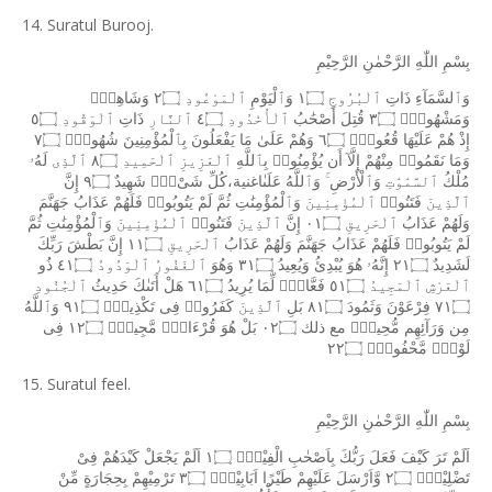
14. Suratul Burooj.
بِسْمِ
اللّٰهِ
الرَّحْمٰنِ
الرَّحِيْمِ
وَٱلسَّمَآءِ
ذَاتِ
ٱلْبُرُوجِ
١۝
وَٱلْيَوْمِ
ٱلْمَوْعُودِ
٢۝
وَشَاهِدٍۢ
وَمَشْهُودٍۢ
٣۝
قُتِلَ
أَصْحَٰبُ
ٱلْأُخْدُودِ
٤۝
ٱلنَّارِ
ذَاتِ
ٱلْوَقُودِ
٥۝
إِذْ
هُمْ
عَلَيْهَا
قُعُودٌۭ
٦۝
وَهُمْ
عَلَىٰ
مَا
يَفْعَلُونَ
بِٱلْمُؤْمِنِينَ
شُهُودٌۭ
٧۝
وَمَا
نَقَمُوا۟
مِنْهُمْ
إِلَّآ
أَن
يُؤْمِنُوا۟
بِٱللَّهِ
ٱلْعَزِيزِ
ٱلْحَمِيدِ
٨۝
ٱلَّذِى
لَهُۥ
مُلْكُ
ٱلسَّمَٰوَٰتِ
وَٱلْأَرْضِ
وَٱللَّهُ
عَلَىٰاغنية،كُلِّ
شَىْءٍۢ
شَهِيدٌ
٩۝
إِنَّ
ٱلَّذِينَ
فَتَنُوا۟
ٱلْمُؤْمِنِينَ
وَٱلْمُؤْمِنَٰتِ
ثُمَّ
لَمْ
يَتُوبُوا۟
فَلَهُمْ
عَذَابُ
جَهَنَّمَ
وَلَهُمْ
عَذَابُ
ٱلْحَرِيقِ
٠١۝
إِنَّ
ٱلَّذِينَ
فَتَنُوا۟
ٱلْمُؤْمِنِينَ
وَٱلْمُؤْمِنَٰتِ
ثُمَّ
لَمْ
يَتُوبُوا۟
فَلَهُمْ
عَذَابُ
جَهَنَّمَ
وَلَهُمْ
عَذَابُ
ٱلْحَرِيقِ
١١۝
إِنَّ
بَطْشَ
رَبِّكَ
لَشَدِيدٌ
٢١۝
إِنَّهُۥ
هُوَ
يُبْدِئُ
وَيُعِيدُ
٣١۝
وَهُوَ
ٱلْغَفُورُ
ٱلْوَدُودُ
٤١۝
ذُو
ٱلْعَرْشِ
ٱلْمَجِيدُ
٥١۝
فَعَّالٌۭ
لِّمَا
يُرِيدُ
٦١۝
هَلْ
أَتَىٰكَ
حَدِيثُ
ٱلْجُنُودِ
٧١۝
فِرْعَوْنَ
وَثَمُودَ
٨١۝
بَلِ
ٱلَّذِينَ
كَفَرُوا۟
فِى
تَكْذِيبٍۢ
٩١۝
وَٱللَّهُ
مِن
وَرَآئِهِم
مُّحِيطٌۢ
مع
ذلك
٠٢۝
بَلْ
هُوَ
قُرْءَانٌۭ
مَّجِيدٌۭ
١٢۝
فِى
لَوْحٍۢ
مَّحْفُوظٍۭ
٢٢۝
15. Suratul feel.
بِسْمِ
اللّٰهِ
الرَّحْمٰنِ
الرَّحِيْمِ
اَلَمْ
تَرَ
كَيْفَ
فَعَلَ
رَبُّكَ
بِاَصْحٰبِ
الْفِيْلِۗ
١۝
اَلَمْ
يَجْعَلْ
كَيْدَهُمْ
فِىْ
تَضْلِيْلٍۙ
٢۝
وَّاَرْسَلَ
عَلَيْهِمْ
طَيْرًا
اَبَابِيْلَۙ
٣۝
تَرْمِيْهِمْ
بِحِجَارَةٍ
مِّنْ