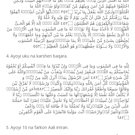
اللّٰهُ
مَا
اقْتَتَلَ
الَّذِيْنَ
مِنْۢ
بَعْدِهِمْ
مِّنْۢ
بَعْدِ
مَا
جَاۤءَتْهُمُ
الْبَيِّنٰتُ
وَلٰـكِنِ
اخْتَلَفُوْا
فَمِنْهُمْ
مَّنْ
اٰمَنَ
وَمِنْهُمْ
مَّنْ
كَفَرَۗوَلَوْ
شَاۤءَ
اللّٰهُ
مَا
اقْتَتَلُوْاۗوَلٰـكِنَّ
اللّٰهَ
يَفْعَلُ
مَا
يُرِيْدُ
٣٥٢۝
يٰۤـاَيُّهَا
الَّذِيْنَ
اٰمَنُوْۤا
اَنْفِقُوْا
مِمَّا
رَزَقْنٰكُمْ
مِّنْ
قَبْلِ
اَنْ
يَّأْتِىَ
يَوْمٌ
لَّا
بَيْعٌ
فِيْهِ
وَلَا
خُلَّةٌ
وَّلَا
شَفَاعَةٌۗوَالْكٰفِرُوْنَ
هُمُ
الظّٰلِمُوْنَ
٤٥٢۝
اللّٰهُ
لَاۤ
اِلٰهَ
اِلَّا
هُوَ
الْحَـىُّ
الْقَيُّوْمُۚ
لَا
تَأْخُذُهٗ
سِنَةٌ
وَّلَا
نَوْمٌۗ
لَهٗ
مَا
فِى
السَّمٰوٰتِ
وَمَا
فِى
الْاَرْضِۗ
مَنْ
ذَا
الَّذِىْ
يَشْفَعُ
عِنْدَهٗۤ
اِلَّا
بِاِذْنِهٖۗ
يَعْلَمُ
مَا
بَيْنَ
اَيْدِيْهِمْ
وَمَا
خَلْفَهُمْۚ
وَلَا
يُحِيْطُوْنَ
بِشَىْءٍ
مِّنْ
عِلْمِهٖۤ
اِلَّا
بِمَا
شَاۤءَۚوَسِعَ
كُرْسِيُّهُ
السَّمٰوٰتِ
وَالْاَرْضَۚ
وَلَا
يَـــُٔوْدُهٗ
حِفْظُهُمَاۚوَ
هُوَ
الْعَلِىُّ
الْعَظِيْمُ
٥٥٢۝
4. Ayoyi uku na karshen baqara.
لِلّٰهِ
مَا
فِى
السَّمٰوٰتِ
وَمَا
فِى
الْاَرْضِۗ
وَاِنْ
تُبْدُوْا
مَا
فِىْۤ
اَنْفُسِكُمْ
اَوْ
تُخْفُوْهُ
يُحَاسِبْكُمْ
بِهِ
اللّٰهُۗ
فَيَـغْفِرُ
لِمَنْ
يَّشَاۤءُ
وَيُعَذِّبُ
مَنْ
يَّشَاۤءُۗوَاللّٰهُ
عَلٰى
كُلِّ
شَىْءٍ
قَدِيْرٌ
٤٨٢۝
اٰمَنَ
الرَّسُوْلُ
بِمَاۤ
اُنْزِلَ
اِلَيْهِ
مِنْ
رَّبِّهٖ
وَ
الْمُؤْمِنُوْنَۗ
كُلٌّ
اٰمَنَ
بِاللّٰهِ
وَمَلٰۤٮِٕكَتِهٖ
وَكُتُبِهٖ
وَرُسُلِهٖۗ
لَا
نُفَرِّقُ
بَيْنَ
v
وَقَالُوْا
سَمِعْنَا
وَاَطَعْنَا
غُفْرَانَكَ
رَبَّنَا
وَاِلَيْكَ
الْمَصِيْرُ
٥٨٢۝
اَحَدٍ
مِّنْ
رُّسُلِهٖۗ
لَا
يُكَلِّفُ
اللّٰهُ
نَفْسًا
اِلَّا
وُسْعَهَاۗلَهَا
مَا
كَسَبَتْ
وَعَلَيْهَا
مَا
اكْتَسَبَتْۗ
رَبَّنَا
لَا
تُؤَاخِذْنَاۤ
اِنْ
نَّسِيْنَاۤ
اَوْ
اَخْطَأْنَاۚرَبَّنَا
وَلَا
تَحْمِلْ
عَلَيْنَاۤ
اِصْرًا
كَمَا
حَمَلْتَهٗ
عَلَى
الَّذِيْنَ
مِنْ
قَبْلِنَاۚرَبَّنَا
وَلَا
تُحَمِّلْنَا
مَا
لَا
طَاقَةَ
لَنَا
بِهٖۚ
وَاعْفُ
عَنَّاۗوَاغْفِرْ
لَنَاۗوَارْحَمْنَاۗ
اَنْتَ
مَوْلٰٮنَا
فَانْصُرْنَا
عَلَى
الْقَوْمِ
الْكٰفِرِيْنَ
٦٨٢۝
5. Ayoyi 10 na farkon Aali imran.