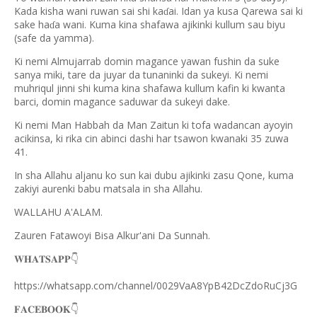
Kada kisha wani ruwan sai shi ka
ai. Idan ya kusa Qarewa sai ki
ɗ
sake ha
a wani. Kuma kina shafawa ajikinki kullum sau biyu
ɗ
(safe da yamma).
Ki nemi Almujarrab domin magance yawan fushin da suke
sanya miki, tare da juyar da tunaninki da sukeyi. Ki nemi
muhriqul jinni shi kuma kina shafawa kullum kafin ki kwanta
barci, domin magance saduwar da sukeyi dake.
Ki nemi Man Habbah da Man Zaitun ki tofa wadancan ayoyin
acikinsa, ki rika cin abinci dashi har tsawon kwanaki 35 zuwa
41.
In sha Allahu aljanu ko sun kai dubu ajikinki zasu Qone, kuma
zakiyi aurenki babu matsala in sha Allahu.
WALLAHU A'ALAM.
Zauren Fatawoyi Bisa Alkur'ani Da Sunnah.
𝐖𝐇𝐀𝐓𝐒𝐀𝐏𝐏
👇
https://whatsapp.com/channel/0029VaA8YpB42DcZdoRuCj3G
𝐅𝐀𝐂𝐄𝐁𝐎𝐎𝐊
👇