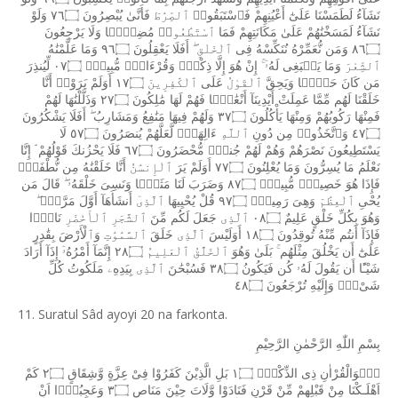
نَشَآءُ
لَطَمَسْنَا
عَلَىٰٓ
أَعْيُنِهِمْ
فَٱسْتَبَقُوا۟
ٱلصِّرَٰطَ
فَأَنَّىٰ
يُبْصِرُونَ
٧٦۝
وَلَوْ
نَشَآءُ
لَمَسَخْنَٰهُمْ
عَلَىٰ
مَكَانَتِهِمْ
فَمَا
ٱسْتَطَٰعُوا۟
مُضِيًّۭا
وَلَا
يَرْجِعُونَ
٨٦۝
وَمَن
نُّعَمِّرْهُ
نُنَكِّسْهُ
فِى
ٱلْخَلْقِ
أَفَلَا
يَعْقِلُونَ
٩٦۝
وَمَا
عَلَّمْنَٰهُ
ٱلشِّعْرَ
وَمَا
يَنۢبَغِى
لَهُۥٓ
إِنْ
هُوَ
إِلَّا
ذِكْرٌۭ
وَقُرْءَانٌۭ
مُّبِينٌۭ
٠٧۝
لِّيُنذِرَ
مَن
كَانَ
حَيًّۭا
وَيَحِقَّ
ٱلْقَوْلُ
عَلَى
ٱلْكَٰفِرِينَ
١٧۝
أَوَلَمْ
يَرَوْا۟
أَنَّا
خَلَقْنَا
لَهُم
مِّمَّا
عَمِلَتْ
أَيْدِينَآ
أَنْعَٰمًۭا
فَهُمْ
لَهَا
مَٰلِكُونَ
٢٧۝
وَذَلَّلْنَٰهَا
لَهُمْ
فَمِنْهَا
رَكُوبُهُمْ
وَمِنْهَا
يَأْكُلُونَ
٣٧۝
وَلَهُمْ
فِيهَا
مَنَٰفِعُ
وَمَشَارِبُ
أَفَلَا
يَشْكُرُونَ
٤٧۝
وَٱتَّخَذُوا۟
مِن
دُونِ
ٱللَّهِ
ءَالِهَةًۭ
لَّعَلَّهُمْ
يُنصَرُونَ
٥٧۝
لَا
يَسْتَطِيعُونَ
نَصْرَهُمْ
وَهُمْ
لَهُمْ
جُندٌۭ
مُّحْضَرُونَ
٦٧۝
فَلَا
يَحْزُنكَ
قَوْلُهُمْ
إِنَّا
نَعْلَمُ
مَا
يُسِرُّونَ
وَمَا
يُعْلِنُونَ
٧٧۝
أَوَلَمْ
يَرَ
ٱلْإِنسَٰنُ
أَنَّا
خَلَقْنَٰهُ
مِن
نُّطْفَةٍۢ
فَإِذَا
هُوَ
خَصِيمٌۭ
مُّبِينٌۭ
٨٧۝
وَضَرَبَ
لَنَا
مَثَلًۭا
وَنَسِىَ
خَلْقَهُۥ
قَالَ
مَن
يُحْىِ
ٱلْعِظَٰمَ
وَهِىَ
رَمِيمٌۭ
٩٧۝
قُلْ
يُحْيِيهَا
ٱلَّذِىٓ
أَنشَأَهَآ
أَوَّلَ
مَرَّةٍۢ
وَهُوَ
بِكُلِّ
خَلْقٍ
عَلِيمٌ
٠٨۝
ٱلَّذِى
جَعَلَ
لَكُم
مِّنَ
ٱلشَّجَرِ
ٱلْأَخْضَرِ
نَارًۭا
فَإِذَآ
أَنتُم
مِّنْهُ
تُوقِدُونَ
١٨۝
أَوَلَيْسَ
ٱلَّذِى
خَلَقَ
ٱلسَّمَٰوَٰتِ
وَٱلْأَرْضَ
بِقَٰدِرٍ
عَلَىٰٓ
أَن
يَخْلُقَ
مِثْلَهُم
بَلَىٰ
وَهُوَ
ٱلْخَلَّٰقُ
ٱلْعَلِيمُ
٢٨۝
إِنَّمَآ
أَمْرُهُۥٓ
إِذَآ
أَرَادَ
شَيْـًٔا
أَن
يَقُولَ
لَهُۥ
كُن
فَيَكُونُ
٣٨۝
فَسُبْحَٰنَ
ٱلَّذِى
بِيَدِهِۦ
مَلَكُوتُ
كُلِّ
شَىْءٍۢ
وَإِلَيْهِ
تُرْجَعُونَ
٤٨۝
11. Suratul Sâd ayoyi 20 na farkonta.
بِسْمِ
اللّٰهِ
الرَّحْمٰنِ
الرَّحِيْمِ
صٓۗوَالْقُرْاٰنِ
ذِى
الذِّكْرِۗ
١۝
بَلِ
الَّذِيْنَ
كَفَرُوْا
فِىْ
عِزَّةٍ
وَّشِقَاقٍ
٢۝
كَمْ
اَهْلَـكْنَا
مِنْ
قَبْلِهِمْ
مِّنْ
قَرْنٍ
فَنَادَوْا
وَّلَاتَ
حِيْنَ
مَنَاصٍ
٣۝
وَعَجِبُوْۤا
اَنْ