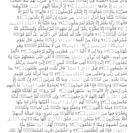
وَكُلَّ
شَىْءٍ
أَحْصَيْنَٰهُ
فِىٓ
إِمَامٍۢ
مُّبِينٍۢ
٢١۝
وَٱضْرِبْ
لَهُم
مَّثَلًا
أَصْحَٰبَ
ٱلْقَرْيَةِ
إِذْ
جَآءَهَا
ٱلْمُرْسَلُونَ
٣١۝
إِذْ
أَرْسَلْنَآ
إِلَيْهِمُ
ٱثْنَيْنِ
فَكَذَّبُوهُمَا
فَعَزَّزْنَا
بِثَالِثٍۢ
فَقَالُوٓا۟
إِنَّآ
إِلَيْكُم
مُّرْسَلُونَ
٤١۝
قَالُوا۟
مَآ
أَنتُمْ
إِلَّا
بَشَرٌۭ
مِّثْلُنَا
وَمَآ
أَنزَلَ
ٱلرَّحْمَٰنُ
مِن
شَىْءٍ
إِنْ
أَنتُمْ
إِلَّا
تَكْذِبُونَ
٥١۝
قَالُوا۟
رَبُّنَا
يَعْلَمُ
إِنَّآ
إِلَيْكُمْ
لَمُرْسَلُونَ
٦١۝
وَمَا
عَلَيْنَآ
إِلَّا
ٱلْبَلَٰغُ
ٱلْمُبِينُ
٧١۝
قَالُوٓا۟
إِنَّا
تَطَيَّرْنَا
بِكُمْ
لَئِن
لَّمْ
تَنتَهُوا۟
لَنَرْجُمَنَّكُمْ
وَلَيَمَسَّنَّكُم
مِّنَّا
عَذَابٌ
أَلِيمٌۭ
٨١۝
قَالُوا۟
طَٰٓئِرُكُم
مَّعَكُمْ
أَئِن
ذُكِّرْتُم
بَلْ
أَنتُمْ
قَوْمٌۭ
مُّسْرِفُونَ
٩١۝
وَجَآءَ
مِنْ
أَقْصَا
ٱلْمَدِينَةِ
رَجُلٌۭ
يَسْعَىٰ
قَالَ
يَٰقَوْمِ
ٱتَّبِعُوا۟
ٱلْمُرْسَلِينَ
٠٢۝
ٱتَّبِعُوا۟
مَن
لَّا
يَسْـَٔلُكُمْ
أَجْرًۭا
وَهُم
مُّهْتَدُونَ
١٢۝
وَمَا
لِىَ
لَآ
أَعْبُدُ
ٱلَّذِى
فَطَرَنِى
وَإِلَيْهِ
تُرْجَعُونَ
٢٢۝
ءَأَتَّخِذُ
مِن
دُونِهِۦٓ
ءَالِهَةً
إِن
يُرِدْنِ
ٱلرَّحْمَٰنُ
بِضُرٍّۢ
لَّا
تُغْنِ
عَنِّى
شَفَٰعَتُهُمْ
شَيْـًۭٔا
وَلَا
يُنقِذُونِ
٣٢۝
إِنِّىٓ
إِذًۭا
لَّفِى
ضَلَٰلٍۢ
مُّبِينٍ
٤٢۝
إِنِّىٓ
ءَامَنتُ
بِرَبِّكُمْ
فَٱسْمَعُونِ
٥٢۝
قِيلَ
ٱدْخُلِ
ٱلْجَنَّةَ
قَالَ
يَٰلَيْتَ
قَوْمِى
يَعْلَمُونَ
٦٢۝
بِمَا
غَفَرَ
لِى
رَبِّى
وَجَعَلَنِى
مِنَ
ٱلْمُكْرَمِينَ
٧٢۝
۞
وَمَآ
أَنزَلْنَا
عَلَىٰ
قَوْمِهِۦ
مِنۢ
بَعْدِهِۦ
مِن
جُندٍۢ
مِّنَ
ٱلسَّمَآءِ
وَمَا
كُنَّا
مُنزِلِينَ
٨٢۝
إِِنْ
كَانَتْ
إِلَّا
صَيْحَةًۭ
وَٰحِدَةًۭ
فَإِذَا
هُمْ
خَٰمِدُونَ
٩٢۝
يَٰحَسْرَةً
عَلَى
ٱلْعِبَادِ
مَا
يَأْتِيهِم
مِّن
رَّسُولٍ
إِلَّا
كَانُوا۟
بِهِۦ
يَسْتَهْزِءُونَ
٠٣۝
أَلَمْ
يَرَوْا۟
كَمْ
أَهْلَكْنَا
قَبْلَهُم
مِّنَ
ٱلْقُرُونِ
أَنَّهُمْ
إِلَيْهِمْ
لَا
يَرْجِعُونَ
١٣۝
وَإِن
كُلٌّۭ
لَّمَّا
جَمِيعٌۭ
لَّدَيْنَا
مُحْضَرُونَ
٢٣۝
وَءَايَةٌۭ
لَّهُمُ
ٱلْأَرْضُ
ٱلْمَيْتَةُ
أَحْيَيْنَٰهَا
وَأَخْرَجْنَا
مِنْهَا
حَبًّۭا
فَمِنْهُ
يَأْكُلُونَ
٣٣۝
وَجَعَلْنَا
فِيهَا
جَنَّٰتٍۢ
مِّن
نَّخِيلٍۢ
وَأَعْنَٰبٍۢ
وَفَجَّرْنَا
فِيهَا
مِنَ
ٱلْعُيُونِ
٤٣۝
لِيَأْكُلُوا۟
مِن
ثَمَرِهِۦ
وَمَا
عَمِلَتْهُ
أَيْدِيهِمْ
أَفَلَا
يَشْكُرُونَ
٥٣۝
سُبْحَٰنَ
ٱلَّذِى
خَلَقَ
ٱلْأَزْوَٰجَ
كُلَّهَا
مِمَّا
تُنۢبِتُ
ٱلْأَرْضُ
وَمِنْ
أَنفُسِهِمْ
وَمِمَّا
لَا
يَعْلَمُونَ
٦٣۝
وَءَايَةٌۭ
لَّهُمُ
ٱلَّيْلُ
نَسْلَخُ
مِنْهُ
ٱلنَّهَارَ
فَإِذَا
هُم
مُّظْلِمُونَ
٧٣۝
وَٱلشَّمْسُ
تَجْرِى
لِمُسْتَقَرٍّۢ
لَّهَا
ذَٰلِكَ