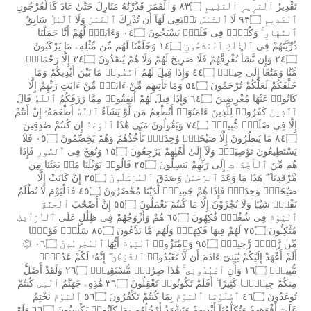
تَقْدِيرُ
ٱلْعَزِيزِ
ٱلْعَلِيمِ
٨٣۝
وَٱلْقَمَرَ
قَدَّرْنَٰهُ
مَنَازِلَ
حَتَّىٰ
عَادَ
كَٱلْعُرْجُونِ
ٱلْقَدِيمِ
٩٣۝
لَا
ٱلشَّمْسُ
يَنۢبَغِى
لَهَآ
أَن
تُدْرِكَ
ٱلْقَمَرَ
وَلَا
ٱلَّيْلُ
سَابِقُ
ٱلنَّهَارِ
وَكُلٌّۭ
فِى
فَلَكٍۢ
يَسْبَحُونَ
٠٤۝
وَءَايَةٌۭ
لَّهُمْ
أَنَّا
حَمَلْنَا
ذُرِّيَّتَهُمْ
فِى
ٱلْفُلْكِ
ٱلْمَشْحُونِ
١٤۝
وَخَلَقْنَا
لَهُم
مِّن
مِّثْلِهِۦ
مَا
يَرْكَبُونَ
٢٤۝
وَإِن
نَّشَأْ
نُغْرِقْهُمْ
فَلَا
صَرِيخَ
لَهُمْ
وَلَا
هُمْ
يُنقَذُونَ
٣٤۝
إِلَّا
رَحْمَةًۭ
مِّنَّا
وَمَتَٰعًا
إِلَىٰ
حِينٍۢ
٤٤۝
وَإِذَا
قِيلَ
لَهُمُ
ٱتَّقُوا۟
مَا
بَيْنَ
أَيْدِيكُمْ
وَمَا
خَلْفَكُمْ
لَعَلَّكُمْ
تُرْحَمُونَ
٥٤۝
وَمَا
تَأْتِيهِم
مِّنْ
ءَايَةٍۢ
مِّنْ
ءَايَٰتِ
رَبِّهِمْ
إِلَّا
كَانُوا۟
عَنْهَا
مُعْرِضِينَ
٦٤۝
وَإِذَا
قِيلَ
لَهُمْ
أَنفِقُوا۟
مِمَّا
رَزَقَكُمُ
ٱللَّهُ
قَالَ
ٱلَّذِينَ
كَفَرُوا۟
لِلَّذِينَ
ءَامَنُوٓا۟
أَنُطْعِمُ
مَن
لَّوْ
يَشَآءُ
ٱللَّهُ
أَطْعَمَهُۥٓ
إِنْ
أَنتُمْ
إِلَّا
فِى
ضَلَٰلٍۢ
مُّبِينٍۢ
٧٤۝
وَيَقُولُونَ
مَتَىٰ
هَٰذَا
ٱلْوَعْدُ
إِن
كُنتُمْ
صَٰدِقِينَ
٨٤۝
مَا
يَنظُرُونَ
إِلَّا
صَيْحَةًۭ
وَٰحِدَةًۭ
تَأْخُذُهُمْ
وَهُمْ
يَخِصِّمُونَ
٠٥۝
فَلَا
يَسْتَطِيعُونَ
تَوْصِيَةًۭ
وَلَآ
إِلَىٰٓ
أَهْلِهِمْ
يَرْجِعُونَ
١٥۝
وَنُفِخَ
فِى
ٱلصُّورِ
فَإِذَا
هُم
مِّنَ
ٱلْأَجْدَاثِ
إِلَىٰ
رَبِّهِمْ
يَنسِلُونَ
٢٥۝
قَالُوا۟
يَٰوَيْلَنَا
مَنۢ
بَعَثَنَا
مِن
مَّرْقَدِنَا
هَٰذَا
مَا
وَعَدَ
ٱلرَّحْمَٰنُ
وَصَدَقَ
ٱلْمُرْسَلُونَ
٣٥۝
إِِنْ
كَانَتْ
إِلَّا
صَيْحَةًۭ
وَٰحِدَةًۭ
فَإِذَا
هُمْ
جَمِيعٌۭ
لَّدَيْنَا
مُحْضَرُونَ
٤٥۝
فَٱلْيَوْمَ
لَا
تُظْلَمُ
نَفْسٌۭ
شَيْـًۭٔا
وَلَا
تُجْزَوْنَ
إِلَّا
مَا
كُنتُمْ
تَعْمَلُونَ
٥٥۝
إِنَّ
أَصْحَٰبَ
ٱلْجَنَّةِ
ٱلْيَوْمَ
فِى
شُغُلٍۢ
فَٰكِهُونَ
٦٥۝
هُمْ
وَأَزْوَٰجُهُمْ
فِى
ظِلَٰلٍ
عَلَى
ٱلْأَرَآئِكِ
مُتَّكِـُٔونَ
٧٥۝
لَهُمْ
فِيهَا
فَٰكِهَةٌۭ
وَلَهُم
مَّا
يَدَّعُونَ
٨٥۝
سَلَٰمٌۭ
قَوْلًۭا
مِّن
رَّبٍّۢ
رَّحِيمٍۢ
٩٥۝
وَٱمْتَٰزُوا۟
ٱلْيَوْمَ
أَيُّهَا
ٱلْمُجْرِمُونَ
٠٦۝
۞
أَلَمْ
أَعْهَدْ
إِلَيْكُمْ
يَٰبَنِىٓ
ءَادَمَ
أَن
لَّا
تَعْبُدُوا۟
ٱلشَّيْطَٰنَ
إِنَّهُۥ
لَكُمْ
عَدُوٌّۭ
مُّبِينٌۭ
١٦۝
وَأَنِ
ٱعْبُدُونِى
هَٰذَا
صِرَٰطٌۭ
مُّسْتَقِيمٌۭ
٢٦۝
وَلَقَدْ
أَضَلَّ
مِنكُمْ
جِبِلًّۭا
كَثِيرًا
أَفَلَمْ
تَكُونُوا۟
تَعْقِلُونَ
٣٦۝
هَٰذِهِۦ
جَهَنَّمُ
ٱلَّتِى
كُنتُمْ
تُوعَدُونَ
٤٦۝
ٱصْلَوْهَا
ٱلْيَوْمَ
بِمَا
كُنتُمْ
تَكْفُرُونَ
٥٦۝
ٱلْيَوْمَ
نَخْتِمُ
عَلَىٰٓ
أَفْوَٰهِهِمْ
وَتُكَلِّمُنَآ
أَيْدِيهِمْ
وَتَشْهَدُ
أَرْجُلُهُم
بِمَا
كَانُوا۟
يَكْسِبُونَ
٦٦۝
وَلَوْ