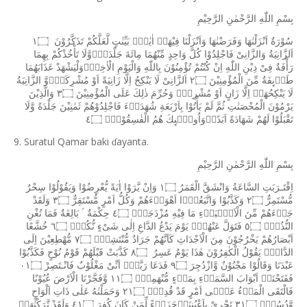
بِسْمِ
اللّٰهِ
الرَّحْمٰنِ
الرَّحِيْمِ
سُوْرَةٌ
اَنْزَلْنٰهَا
وَفَرَضْنٰهَا
وَاَنْزَلْنَا
فِيْهَاۤ
اٰيٰتٍۢ
بَيِّنٰتٍ
لَّعَلَّكُمْ
تَذَكَّرُوْنَ
١۝
اَلزَّانِيَةُ
وَالزَّانِىْ
فَاجْلِدُوْا
كُلَّ
وَاحِدٍ
مِّنْهُمَا
مِائَةَ
جَلْدَةٍۖوَّلَا
تَأْخُذْكُمْ
بِهِمَا
رَأْفَةٌ
فِىْ
دِيْنِ
اللّٰهِ
اِنْ
كُنْتُمْ
تُؤْمِنُوْنَ
بِاللّٰهِ
وَالْيَوْمِ
الْاٰخِرِۚوَلْيَشْهَدْ
عَذَابَهُمَا
طَاۤٮِٕفَةٌ
مِّنَ
الْمُؤْمِنِيْنَ
٢۝
اَلزَّانِىْ
لَا
يَنْكِحُ
اِلَّا
زَانِيَةً
اَوْ
مُشْرِكَةًۖوَّ
الزَّانِيَةُ
لَا
يَنْكِحُهَاۤ
اِلَّا
زَانٍ
اَوْ
مُشْرِكٌۚ
وَحُرِّمَ
ذٰلِكَ
عَلَى
الْمُؤْمِنِيْنَ
٣۝
وَالَّذِيْنَ
يَرْمُوْنَ
الْمُحْصَنٰتِ
ثُمَّ
لَمْ
يَأْتُوْا
بِاَرْبَعَةِ
شُهَدَاۤءَ
فَاجْلِدُوْهُمْ
ثَمٰنِيْنَ
جَلْدَةً
وَّلَا
تَقْبَلُوْا
لَهُمْ
شَهَادَةً
اَبَدًاۚوَاُولٰۤٮِٕكَ
هُمُ
الْفٰسِقُوْنَۙ
٤۝
9. Suratul Qamar baki
ayanta.
ɗ
بِسْمِ
اللّٰهِ
الرَّحْمٰنِ
الرَّحِيْمِ
اِقْتَـرَبَتِ
السَّاعَةُ
وَانْشَقَّ
الْقَمَرُ
١۝
وَاِنْ
يَّرَوْا
اٰيَةً
يُّعْرِضُوْا
وَيَقُوْلُوْا
سِحْرٌ
مُّسْتَمِرٌّ
٢۝
وَكَذَّبُوْا
وَاتَّبَعُوْۤا
اَهْوَاۤءَهُمْ
وَكُلُّ
اَمْرٍ
مُّسْتَقِرٌّ
٣۝
وَلَقَدْ
جَاۤءَهُمْ
مِّنَ
الْاَنْۢبَاۤءِ
مَا
فِيْهِ
مُزْدَجَرٌۙ
٤۝
حِكْمَةٌ
بَالِغَةٌ
فَمَا
تُغْنِ
النُّذُرُۙ
٥۝
فَتَوَلَّ
عَنْهُمْۘ
يَوْمَ
يَدْعُ
الدَّاعِ
اِلٰى
شَىْءٍ
نُّكُرٍۙ
٦۝
خُشَّعًا
اَبْصَارُهُمْ
يَخْرُجُوْنَ
مِنَ
الْاَجْدَاثِ
كَاَنَّهُمْ
جَرَادٌ
مُّنْتَشِرٌۙ
٧۝
مُّهْطِعِيْنَ
اِلَى
الدَّاعِۗ
يَقُوْلُ
الْكٰفِرُوْنَ
هٰذَا
يَوْمٌ
عَسِرٌ
٨۝
كَذَّبَتْ
قَبْلَهُمْ
قَوْمُ
نُوْحٍ
فَكَذَّبُوْا
عَبْدَنَا
وَقَالُوْا
مَجْنُوْنٌ
وَّازْدُجِرَ
٩۝
فَدَعَا
رَبَّهٗۤ
اَنِّىْ
مَغْلُوْبٌ
فَانْـتَصِرْ
٠١۝
فَفَتَحْنَاۤ
اَبْوَابَ
السَّمَاۤءِ
بِمَاۤءٍ
مُّنْهَمِرٍۖ
١١۝
وَّفَجَّرْنَا
الْاَرْضَ
عُيُوْنًا
فَالْتَقَى
الْمَاۤءُ
عَلٰۤى
اَمْرٍ
قَدْ
قُدِرَۚ
٢١۝
وَحَمَلْنٰهُ
عَلٰى
ذَاتِ
اَلْوَاحٍ
وَّدُسُرٍۙ
٣١۝
تَجْرِىْ
بِاَعْيُنِنَاۚجَزَاۤءً
لِّمَنْ
كَانَ
كُفِرَ
٤١۝
وَلَقَدْ
تَّرَكْنٰهَاۤ