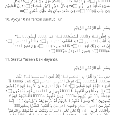
بِۢالْبَصَرِ
٠٥۝
وَلَقَدْ
اَهْلَـكْنَاۤ
اَشْيَاعَكُمْ
فَهَلْ
مِنْ
مُّدَّكِرٍ
١٥۝
وَكُلُّ
شَىْءٍ
فَعَلُوْهُ
فِى
الزُّبُرِ
٢٥۝
وَ
كُلُّ
صَغِيْرٍ
وَّكَبِيْرٍ
مُّسْتَطَرٌ
٣٥۝
اِنَّ
الْمُتَّقِيْنَ
فِىْ
جَنّٰتٍ
وَّنَهَرٍۙ
٤٥۝
فِىْ
مَقْعَدِ
صِدْقٍ
عِنْدَ
مَلِيْكٍ
مُّقْتَدِرٍ
٥٥۝
10. Ayoyi 10 na farkon suratut Tur.
بِسْمِ
اللّٰهِ
الرَّحْمٰنِ
الرَّحِيْمِ
وَٱلطُّورِ
١۝
وَكِتَٰبٍۢ
مَّسْطُورٍۢ
٢۝
فِى
رَقٍّۢ
مَّنشُورٍۢ
٣۝
وَٱلْبَيْتِ
ٱلْمَعْمُورِ
٤۝
وَٱلسَّقْفِ
ٱلْمَرْفُوعِ
٥۝
وَٱلْبَحْرِ
ٱلْمَسْجُورِ
٦۝
إِنَّ
عَذَابَ
رَبِّكَ
لَوَٰقِعٌۭ
٧۝
مَّا
لَهُۥ
مِن
دَافِعٍۢ
٨۝
يَوْمَ
تَمُورُ
ٱلسَّمَآءُ
مَوْرًۭا
٩۝
وَتَسِيرُ
ٱلْجِبَالُ
سَيْرًۭا
٠١۝
11. Suratu Yaseen Baki
ayanta.
ɗ
بِسْمِ
اللّٰهِ
الرَّحْمٰنِ
الرَّحِيْمِ
يسٓ
١۝
وَٱلْقُرْءَانِ
ٱلْحَكِيمِ
٢۝
إِنَّكَ
لَمِنَ
ٱلْمُرْسَلِينَ
٣۝
عَلَىٰ
صِرَٰطٍۢ
مُّسْتَقِيمٍۢ
٤۝
تَنزِيلَ
ٱلْعَزِيزِ
ٱلرَّحِيمِ
٥۝
لِتُنذِرَ
قَوْمًۭا
مَّآ
أُنذِرَ
ءَابَآؤُهُمْ
فَهُمْ
غَٰفِلُونَ
٦۝
لَقَدْ
حَقَّ
ٱلْقَوْلُ
عَلَىٰٓ
أَكْثَرِهِمْ
فَهُمْ
لَا
يُؤْمِنُونَ
٧۝
إِنَّا
جَعَلْنَا
فِىٓ
أَعْنَٰقِهِمْ
أَغْلَٰلًۭا
فَهِىَ
إِلَى
ٱلْأَذْقَانِ
فَهُم
مُّقْمَحُونَ
٨۝
وَجَعَلْنَا
مِنۢ
بَيْنِ
أَيْدِيهِمْ
سَدًّۭا
وَمِنْ
خَلْفِهِمْ
سَدًّۭا
فَأَغْشَيْنَٰهُمْ
فَهُمْ
لَا
يُبْصِرُونَ
٩۝
وَسَوَآءٌ
عَلَيْهِمْ
ءَأَنذَرْتَهُمْ
أَمْ
لَمْ
تُنذِرْهُمْ
لَا
يُؤْمِنُونَ
٠١۝
إِنَّمَا
تُنذِرُ
مَنِ
ٱتَّبَعَ
ٱلذِّكْرَ
وَخَشِىَ
ٱلرَّحْمَٰنَ
بِٱلْغَيْبِ
فَبَشِّرْهُ
بِمَغْفِرَةٍۢ
وَأَجْرٍۢ
كَرِيمٍ
١١۝
إِنَّا
نَحْنُ
نُحْىِ
ٱلْمَوْتَىٰ
وَنَكْتُبُ
مَا
قَدَّمُوا۟
وَءَاثَٰرَهُمْ