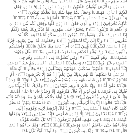
أَشَدَّ
مِنْهُم
بَطْشًۭا
وَمَضَىٰ
مَثَلُ
ٱلْأَوَّلِينَ
٨۝
وَلَئِن
سَأَلْتَهُم
مَّنْ
خَلَقَ
ٱلسَّمَٰوَٰتِ
وَٱلْأَرْضَ
لَيَقُولُنَّ
خَلَقَهُنَّ
ٱلْعَزِيزُ
ٱلْعَلِيمُ
٩۝
ٱلَّذِى
جَعَلَ
لَكُغمُ
ٱلْأَرْضَ
مَهْدًۭا
وَجَعَلَ
لَكُمْ
فِيهَا
سُبُلًۭا
لَّعَلَّكُمْ
تَهْتَدُونَ
٠١۝
وَٱلَّذِى
نَزَّلَ
مِنَ
ٱلسَّمَآءِ
مَآءًۢ
بِقَدَرٍۢ
فَأَنشَرْنَا
بِهِۦ
بَلْدَةًۭ
مَّيْتًۭا
كَذَٰلِكَ
تُخْرَجُونَ
١١۝
وَٱلَّذِى
خَلَقَ
ٱلْأَزْوَٰجَ
كُلَّهَا
وَجَعَلَ
لَكُم
مِّنَ
ٱلْفُلْكِ
وَٱلْأَنْعَٰمِ
مَا
تَرْكَبُونَ
٢١۝
لِتَسْتَوُۥا۟
عَلَىٰ
ظُهُورِهِۦ
ثُمَّ
تَذْكُرُوا۟
نِعْمَةَ
رَبِّكُمْ
إِذَا
ٱسْتَوَيْتُمْ
عَلَيْهِ
وَتَقُولُوا۟
سُبْحَٰنَ
ٱلَّذِى
سَخَّرَ
لَنَا
هَٰذَا
وَمَا
كُنَّا
لَهُۥ
مُقْرِنِينَ
٣١۝
وَإِنَّآ
إِلَىٰ
رَبِّنَا
لَمُنقَلِبُونَ
٤١۝
وَجَعَلُوا۟
لَهُۥ
مِنْ
عِبَادِهِۦ
جُزْءًا
إِنَّ
ٱلْإِنسَٰنَ
لَكَفُورٌۭ
مُّبِينٌ
٥١۝
أَمِ
ٱتَّخَذَ
مِمَّا
يَخْلُقُ
بَنَاتٍۢ
وَأَصْفَىٰكُم
بِٱلْبَنِينَ
٦١۝
وَإِذَا
بُشِّرَ
أَحَدُهُم
بِمَا
ضَرَبَ
لِلرَّحْمَٰنِ
مَثَلًۭا
ظَلَّ
وَجْهُهُۥ
مُسْوَدًّۭا
وَهُوَ
كَظِيمٌ
٧١۝
أَوَمَن
يُنَشَّؤُا۟
فِى
ٱلْحِلْيَةِ
وَهُوَ
فِى
ٱلْخِصَامِ
غَيْرُ
مُبِينٍۢ
٨١۝
وَجَعَلُوا۟
ٱلْمَلَٰٓئِكَةَ
ٱلَّذِينَ
هُمْ
عِبَٰدُ
ٱلرَّحْمَٰنِ
إِنَٰثًا
أَشَهِدُوا۟
خَلْقَهُمْ
سَتُكْتَبُ
شَهَٰدَتُهُمْ
وَيُسْـَٔلُونَ
٩١۝
وَقَالُوا۟
لَوْ
شَآءَ
ٱلرَّحْمَٰنُ
مَا
عَبَدْنَٰهُم
مَّا
لَهُم
بِذَٰلِكَ
مِنْ
عِلْمٍ
إِنْ
هُمْ
إِلَّا
يَخْرُصُونَ
٠٢۝
أَمْ
ءَاتَيْنَٰهُمْ
كِتَٰبًۭا
مِّن
قَبْلِهِۦ
فَهُم
بِهِۦ
مُسْتَمْسِكُونَ
١٢۝
بَلْ
قَالُوٓا۟
إِنَّا
وَجَدْنَآ
ءَابَآءَنَا
عَلَىٰٓ
أُمَّةٍۢ
وَإِنَّا
عَلَىٰٓ
ءَاثَٰرِهِم
مُّهْتَدُونَ
٢٢۝
وَكَذَٰلِكَ
مَآ
أَرْسَلْنَا
مِن
قَبْلِكَ
فِى
قَرْيَةٍۢ
مِّن
نَّذِيرٍ
إِلَّا
قَالَ
مُتْرَفُوهَآ
إِنَّا
وَجَدْنَآ
ءَابَآءَنَا
عَلَىٰٓ
أُمَّةٍۢ
وَإِنَّا
عَلَىٰٓ
ءَاثَٰرِهِم
مُّقْتَدُونَ
٣٢۝
۞
قَٰلَ
أَوَلَوْ
جِئْتُكُم
بِأَهْدَىٰ
مِمَّا
وَجَدتُّمْ
عَلَيْهِ
ءَابَآءَكُمْ
قَالُوٓا۟
إِنَّا
بِمَآ
أُرْسِلْتُم
بِهِۦ
كَٰفِرُونَ
٤٢۝
فَٱنتَقَمْنَا
مِنْهُمْ
فَٱنظُرْ
كَيْفَ
كَانَ
عَٰقِبَةُ
ٱلْمُكَذِّبِينَ
٥٢۝
وَإِذْ
قَالَ
إِبْرَٰهِيمُ
لِأَبِيهِ
وَقَوْمِهِۦٓ
إِنَّنِى
بَرَآءٌۭ
مِّمَّا
تَعْبُدُونَ
٦٢۝
إِلَّا
ٱلَّذِى
فَطَرَنِى
فَإِنَّهُۥ
سَيَهْدِينِ
٧٢۝
وَجَعَلَهَا
كَلِمَةًۢ
بَاقِيَةًۭ
فِى
عَقِبِهِۦ
لَعَلَّهُمْ
يَرْجِعُونَ
٨٢۝
بَلْ
مَتَّعْتُ
هَٰٓؤُلَآءِ
وَءَابَآءَهُمْ
حَتَّىٰ
جَآءَهُمُ
ٱلْحَقُّ
وَرَسُولٌۭ
مُّبِينٌۭ
٩٢۝
وَلَمَّا
جَآءَهُمُ
ٱلْحَقُّ
قَالُوا۟
هَٰذَا
سِحْرٌۭ
وَإِنَّا
بِهِۦ
كَٰفِرُونَ
٠٣۝
وَقَالُوا۟
لَوْلَا
نُزِّلَ
هَٰذَا