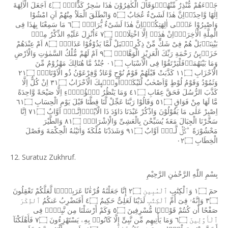
جَاۤءَهُمْ
مُّنْذِرٌ
مِّنْهُمْۖوَقَالَ
الْكٰفِرُوْنَ
هٰذَا
سٰحِرٌ
كَذَّابٌۚ
٤۝
اَجَعَلَ
الْاٰلِهَةَ
اِلٰهًا
وَّاحِدًاۖاِنَّ
هٰذَا
لَشَىْءٌ
عُجَابٌ
٥۝
وَانْطَلَقَ
الْمَلَاُ
مِنْهُمْ
اَنِ
امْشُوْا
وَاصْبِرُوْا
عَلٰۤى
اٰلِهَتِكُمْۖاِنَّ
هٰذَا
لَشَىْءٌ
يُّرَادُۖ
٦۝
مَا
سَمِعْنَا
بِهٰذَا
فِى
الْمِلَّةِ
الْاٰخِرَةِۖاِنْ
هٰذَاۤ
اِلَّا
اخْتِلَاقٌۚ
٧۝
ءَاُنْزِلَ
عَلَيْهِ
الذِّكْرُ
مِنْۢ
بَيْنِنَاۗبَلْ
هُمْ
فِىْ
شَكٍّ
مِّنْ
ذِكْرِىْۚبَلْ
لَّمَّا
يَذُوْقُوْا
عَذَابِۗ
٨۝
اَمْ
عِنْدَهُمْ
خَزَاۤٮِٕنُ
رَحْمَةِ
رَبِّكَ
الْعَزِيْزِ
الْوَهَّابِۚ
٩۝
اَمْ
لَهُمْ
مُّلْكُ
السَّمٰوٰتِ
وَالْاَرْضِ
وَمَا
بَيْنَهُمَاۗفَلْيَرْتَقُوْا
فِى
الْاَسْبَابِ
٠١۝
جُنْدٌ
مَّا
هُنَالِكَ
مَهْزُوْمٌ
مِّنَ
الْاَحْزَابِ
١١۝
كَذَّبَتْ
قَبْلَهُمْ
قَوْمُ
نُوْحٍ
وَّعَادٌ
وَّفِرْعَوْنُ
ذُو
الْاَوْتَادِۙ
٢١۝
وَثَمُوْدُ
وَقَوْمُ
لُوْطٍ
وَّاَصْحٰبُ
لْئَیْكَةِۗاُولٰۤٮِٕكَ
الْاَحْزَابُ
٣١۝
اِنْ
كُلٌّ
اِلَّا
كَذَّبَ
الرُّسُلَ
فَحَقَّ
عِقَابِ
٤١۝
وَمَا
يَنْظُرُ
هٰۤؤُلَاۤءِ
اِلَّا
صَيْحَةً
وَّاحِدَةً
مَّا
لَهَا
مِنْ
فَوَاقٍ
٥١۝
وَقَالُوْا
رَبَّنَا
عَجِّلْ
لَّنَا
قِطَّنَا
قَبْلَ
يَوْمِ
الْحِسَابِ
٦١۝
اِصْبِرْ
عَلٰى
مَا
يَقُوْلُوْنَ
وَاذْكُرْ
عَبْدَنَا
دَاوٗدَ
ذَا
الْاَيْدِۚاِنَّـهٗۤ
اَوَّابٌ
٧١۝
اِنَّا
سَخَّرْنَا
الْجِبَالَ
مَعَهٗ
يُسَبِّحْنَ
بِالْعَشِىِّ
وَالْاِشْرَاقِۙ
٨١۝
وَالطَّيْرَ
مَحْشُوْرَةً
ۗكُلٌّ
لَّـهٗۤ
اَوَّابٌ
٩١۝
وَشَدَدْنَا
مُلْكَهٗ
وَاٰتَيْنٰهُ
الْحِكْمَةَ
وَفَصْلَ
الْخِطَابِ
٠٢۝
12. Suratuz Zukhruf.
بِسْمِ
اللّٰهِ
الرَّحْمٰنِ
الرَّحِيْمِ
حمٓ
١۝
وَٱلْكِتَٰبِ
ٱلْمُبِينِ
٢۝
إِنَّا
جَعَلْنَٰهُ
قُرْءَٰنًا
عَرَبِيًّۭا
لَّعَلَّكُمْ
تَعْقِلُونَ
٣۝
وَإِنَّهُۥ
فِىٓ
أُمِّ
ٱلْكِتَٰبِ
لَدَيْنَا
لَعَلِىٌّ
حَكِيمٌ
٤۝
أَفَنَضْرِبُ
عَنكُمُ
ٱلذِّكْرَ
صَفْحًا
أَن
كُنتُمْ
قَوْمًۭا
مُّسْرِفِينَ
٥۝
وَكَمْ
أَرْسَلْنَا
مِن
نَّبِىٍّۢ
فِى
ٱلْأَوَّلِينَ
٦۝
وَمَا
يَأْتِيهِم
مِّن
نَّبِىٍّ
إِلَّا
كَانُوا۟
بِهِۦ
يَسْتَهْزِءُونَ
٧۝
فَأَهْلَكْنَآ