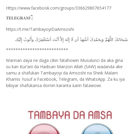
Https://www.facebook.com/groups/336629807654177
𝐓𝐄𝐋𝐄𝐆𝐑𝐀𝐌
👇
https://t.me/TambayoyiDaAmsoshi
ﺳُﺒﺤَﺎﻧَﻚَ
ﺍﻟﻠَّﻬُﻢَّ
ﻭَﺑِﺤَﻤْﺪِﻙَ
ﺃﺷْﻬَﺪُ
ﺃﻥ
ﻟَﺎ
ﺇِﻟَﻪَ
ﺇِﻻَّ
ﺃﻧْﺖَ
ﺃﺳْﺘَﻐْﻔِﺮُﻙَ
ﻭﺃَﺗُﻮﺏُ
ﺇِﻟَﻴْﻚ
**************************
Wannan
aya ne daga cikin fatahowin Musulunci da aka gina
ɗ
su kan
ur’ani da Hadisan Manzon Allah (SAW) wa
anda ake
Ƙ
ɗ
samu a shafukan Tambayoyi da Amsoshi na Sheik Malam
Khamis Yusuf a Facebook, Telegram, da WhatsApp. Za ku iya
bibiyar shafukansa domin karanta
arin fatawowi.
ƙ