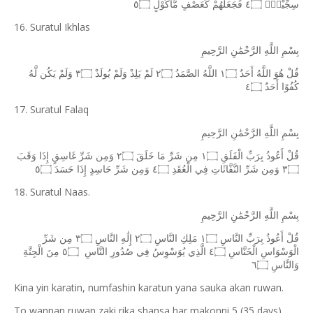
سِجِّيْلٍۙ
٤۝
فَجَعَلَهُمْ
كَعَصْفٍ
مَّأْكُوْلٍ
٥۝
16. Suratul Ikhlas
بِسْمِ
اللَّهِ
الرَّحْمَٰنِ
الرَّحِيمِ
قُلْ
هُوَ
اللَّهُ
أَحَدٌ
١۝
اللَّهُ
الصَّمَدُ
٢۝
لَمْ
يَلِدْ
وَلَمْ
يُولَدْ
٣۝
وَلَمْ
يَكُن
لَّهُ
كُفُوًا
أَحَدٌ
٤۝
17. Suratul Falaq
بِسْمِ
اللَّهِ
الرَّحْمَٰنِ
الرَّحِيمِ
قُلْ
أَعُوذُ
بِرَبِّ
الْفَلَقِ
١۝
مِن
شَرِّ
مَا
خَلَقَ
٢۝
وَمِن
شَرِّ
غَاسِقٍ
إِذَا
وَقَبَ
٣۝
وَمِن
شَرِّ
النَّفَّاثَاتِ
فِي
الْعُقَدِ
٤۝
وَمِن
شَرِّ
حَاسِدٍ
إِذَا
حَسَدَ
٥۝
18. Suratul Naas.
بِسْمِ
اللَّهِ
الرَّحْمَٰنِ
الرَّحِيمِ
قُلْ
أَعُوذُ
بِرَبِّ
النَّاسِ
١۝
مَلِكِ
النَّاسِ
٢۝
إِلَٰهِ
النَّاسِ
٣۝
مِن
شَرِّ
الْوَسْوَاسِ
الْخَنَّاسِ
٤۝
الَّذِي
يُوَسْوِسُ
فِي
صُدُورِ
النَّاسِ
٥۝
مِنَ
الْجِنَّةِ
وَالنَّاسِ
٦۝
Kina yin karatin, numfashin karatun yana sauka akan ruwan.
To wannan ruwan zaki rika shansa har makonni 5 (35 days).