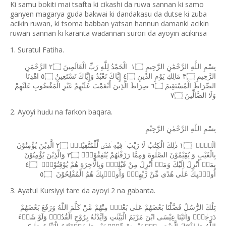
Ki samu bokiti mai tsafta ki cikashi da ruwa sannan ki samo
ganyen magarya guda bakwai ki dandakasu da dutse ki zuba
acikin ruwan, ki tsoma babban yatsan hannun damanki acikin
ruwan sannan ki karanta wa
annan surori da ayoyin acikinsa
ɗ
1. Suratul Fatiha.
بِسْمِ
اللَّهِ
الرَّحْمَٰنِ
الرَّحِيمِ
١۝
الْحَمْدُ
لِلَّهِ
رَبِّ
الْعَالَمِينَ
٢۝
الرَّحْمَٰنِ
الرَّحِيمِ
٣۝
مَالِكِ
يَوْمِ
الدِّينِ
٤۝
إِيَّاكَ
نَعْبُدُ
وَإِيَّاكَ
نَسْتَعِينُ
٥۝
اهْدِنَا
الصِّرَاطَ
الْمُسْتَقِيمَ
٦۝
صِرَاطَ
الَّذِينَ
أَنْعَمْتَ
عَلَيْهِمْ
غَيْرِ
الْمَغْضُوبِ
عَلَيْهِمْ
وَلَا
الضَّالِّينَ
٧۝
2. Ayoyi hu
u na farkon baqara.
ɗ
بِسْمِ
اللّٰهِ
الرَّحْمٰنِ
الرَّحِيْمِ
الٓمّٓۚ
١۝
ذٰلِكَ
الْكِتٰبُ
لَا
رَيْبَ
فِيْهِ
ۛهُدًى
لِّلْمُتَّقِيْنَۙ
٢۝
الَّذِيْنَ
يُؤْمِنُوْنَ
بِالْغَيْبِ
وَ
يُقِيْمُوْنَ
الصَّلٰوةَ
وَمِمَّا
رَزَقْنٰهُمْ
يُنْفِقُوْنَۙ
٣۝
وَالَّذِيْنَ
يُؤْمِنُوْنَ
بِمَاۤ
اُنْزِلَ
اِلَيْكَ
وَمَاۤ
اُنْزِلَ
مِنْ
قَبْلِكَۚ
وَبِالْاٰخِرَةِ
هُمْ
يُوْقِنُوْنَۗ
٤۝
اُولٰۤٮِٕكَ
عَلٰى
هُدًى
مِّنْ
رَّبِّهِمْۙ
وَاُولٰۤٮِٕكَ
هُمُ
الْمُفْلِحُوْنَ
٥۝
3. Ayatul Kursiyyi tare da ayoyi 2 na gabanta.
تِلْكَ
الرُّسُلُ
فَضَّلْنَا
بَعْضَهُمْ
عَلٰى
بَعْضٍۘ
مِنْهُمْ
مَّنْ
كَلَّمَ
اللّٰهُ
وَرَفَعَ
بَعْضَهُمْ
دَرَجٰتٍۗ
وَاٰتَيْنَا
عِيْسَى
ابْنَ
مَرْيَمَ
الْبَيِّنٰتِ
وَاَيَّدْنٰهُ
بِرُوْحِ
الْقُدُسِۗ
وَلَوْ
شَاۤءَ