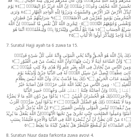
مَكْرَهُمْ
وَعِنْدَ
اللّٰهِ
مَكْرُهُمْۗ
وَاِنْ
كَانَ
مَكْرُهُمْ
لِتَزُوْلَ
مِنْهُ
الْجِبَالُ
٦٤۝
فَلَا
تَحْسَبَنَّ
اللّٰهَ
مُخْلِفَ
وَعْدِهٖ
رُسُلَهٗۗ
اِنَّ
اللّٰهَ
عَزِيْزٌ
ذُوْ
انْتِقَامٍۗ
٧٤۝
يَوْمَ
تُبَدَّلُ
الْاَرْضُ
غَيْرَ
الْاَرْضِ
وَالسَّمٰوٰتُ
وَبَرَزُوْا
لِلّٰهِ
الْوَاحِدِ
الْقَهَّارِ
٨٤۝
وَتَرَى
الْمُجْرِمِيْنَ
يَوْمَٮِٕذٍ
مُّقَرَّنِيْنَ
فِى
الْاَصْفَادِۚ
٩٤۝
سَرَابِيْلُهُمْ
مِّنْ
قَطِرَانٍ
وَّتَغْشٰى
وُجُوْهَهُمُ
النَّارُۙ
٠٥۝
لِيَجْزِىَ
اللّٰهُ
كُلَّ
نَفْسٍ
مَّا
كَسَبَتْۗ
اِنَّ
اللّٰهَ
سَرِيْعُ
الْحِسَابِ
١٥۝
هٰذَا
بَلٰغٌ
لِّـلنَّاسِ
وَلِيُنْذَرُوْا
بِهٖ
وَلِيَـعْلَمُوْۤا
اَنَّمَا
هُوَ
اِلٰـهٌ
وَّاحِدٌ
وَّلِيَذَّكَّرَ
اُولُوا
الْا
َلْبَابِ
٢٥۝
7. Suratul Hajji ayah ta 6 zuwa ta 15.
ذٰلِكَ
بِاَنَّ
اللّٰهَ
هُوَ
الْحَـقُّ
وَاَنَّهٗ
يُحْىِ
الْمَوْتٰى
وَاَنَّهٗ
عَلٰى
كُلِّ
شَىْءٍ
قَدِيْرٌۙ
٦۝
وَّاَنَّ
السَّاعَةَ
اٰتِيَةٌ
لَّا
رَيْبَ
فِيْهَاۙوَاَنَّ
اللّٰهَ
يَـبْعَثُ
مَنْ
فِى
الْقُبُوْرِ
٧۝
وَمِنَ
النَّاسِ
مَنْ
يُّجَادِلُ
فِى
اللّٰهِ
بِغَيْرِ
عِلْمٍ
وَّلَا
هُدًى
وَلَا
كِتٰبٍ
مُّنِيْرٍۙ
٨۝
ثَانِىَ
عِطْفِهٖ
لِيُضِلَّ
عَنْ
سَبِيْلِ
اللّٰهِۗ
لَهٗ
فِى
الدُّنْيَا
خِزْىٌ
وَّنُذِيْقُهٗ
يَوْمَ
الْقِيٰمَةِ
عَذَابَ
الْحَرِيْقِ
٩۝
ذٰلِكَ
بِمَا
قَدَّمَتْ
يَدٰكَ
وَاَنَّ
اللّٰهَ
لَـيْسَ
بِظَلَّامٍ
لِّلْعَبِيْدِ
٠١۝
وَمِنَ
النَّاسِ
مَنْ
يَّعْبُدُ
اللّٰهَ
عَلٰى
حَرْفٍۚ
فَاِنْ
اَصَابَهٗ
خَيْرٌ
ٱِطْمَاَنَّ
بِهٖۚ
وَاِنْ
اَصَابَتْهُ
فِتْنَةُ
ٱِنْقَلَبَ
عَلٰى
وَجْهِهٖۚ
خَسِرَ
الدُّنْيَا
وَالْاٰخِرَةَۗذٰلِكَ
هُوَ
الْخُسْرَانُ
الْمُبِيْنُ
١١۝
يَدْعُوْا
مِنْ
دُوْنِ
اللّٰهِ
مَا
لَا
يَضُرُّهٗ
وَمَا
لَا
يَنْفَعُهٗۗ
ذٰلِكَ
هُوَ
الضَّلٰلُ
الْبَعِيْدُۚ
٢١۝
يَدْعُوْا
لَمَنْ
ضَرُّهٗۤ
اَقْرَبُ
مِنْ
نَّـفْعِهٖۗ
لَبِئْسَ
الْمَوْلٰى
وَلَبِئْسَ
الْعَشِيْرُ
٣١۝
اِنَّ
اللّٰهَ
يُدْخِلُ
الَّذِيْنَ
اٰمَنُوْا
وَعَمِلُوا
الصّٰلِحٰتِ
جَنّٰتٍ
تَجْرِىْ
مِنْ
تَحْتِهَا
الْاَنْهٰرُۗاِنَّ
اللّٰهَ
يَفْعَلُ
مَا
يُرِيْدُ
٤١۝
مَنْ
كَانَ
يَظُنُّ
اَنْ
لَّنْ
يَّـنْصُرَهُ
اللّٰهُ
فِى
الدُّنْيَا
وَالْاٰخِرَةِ
فَلْيَمْدُدْ
بِسَبَبٍ
اِلَى
السَّمَاۤءِ
ثُمَّ
لْيَـقْطَعْ
فَلْيَنْظُرْ
هَلْ
يُذْهِبَنَّ
كَيْدُهٗ
مَا
يَغِيْظُ
٥١۝
8. Suratun Nuur daga farkonta zuwa ayoyi 4.