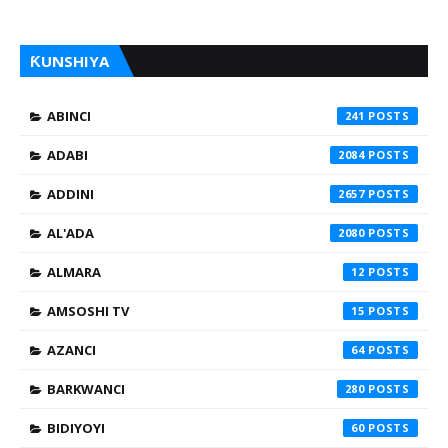
ƘUNSHIYA
ABINCI
241
ADABI
2084
ADDINI
2657
AL'ADA
2080
ALMARA
12
AMSOSHI TV
15
AZANCI
64
BARKWANCI
280
BIDIYOYI
60