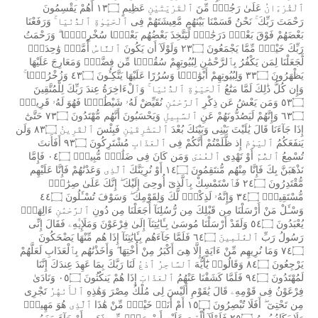
ٱلْقُرْءَانُ
عَلَىٰ
رَجُلٍۢ
مِّنَ
ٱلْقَرْيَتَيْنِ
عَظِيمٍ
١٣۝
أَهُمْ
يَقْسِمُونَ
رَحْمَتَ
رَبِّكَ
نَحْنُ
قَسَمْنَا
بَيْنَهُم
مَّعِيشَتَهُمْ
فِى
ٱلْحَيَوٰةِ
ٱلدُّنْيَا
وَرَفَعْنَا
بَعْضَهُمْ
فَوْقَ
بَعْضٍۢ
دَرَجَٰتٍۢ
لِّيَتَّخِذَ
بَعْضُهُم
بَعْضًۭا
سُخْرِيًّۭا
وَرَحْمَتُ
رَبِّكَ
خَيْرٌۭ
مِّمَّا
يَجْمَعُونَ
٢٣۝
وَلَوْلَآ
أَن
يَكُونَ
ٱلنَّاسُ
أُمَّةًۭ
وَٰحِدَةًۭ
لَّجَعَلْنَا
لِمَن
يَكْفُرُ
بِٱلرَّحْمَٰنِ
لِبُيُوتِهِمْ
سُقُفًۭا
مِّن
فِضَّةٍۢ
وَمَعَارِجَ
عَلَيْهَا
يَظْهَرُونَ
٣٣۝
وَلِبُيُوتِهِمْ
أَبْوَٰبًۭا
وَسُرُرًا
عَلَيْهَا
يَتَّكِـُٔونَ
٤٣۝
وَزُخْرُفًۭا
وَإِن
كُلُّ
ذَٰلِكَ
لَمَّا
مَتَٰعُ
ٱلْحَيَوٰةِ
ٱلدُّنْيَا
وَٱلْءَاخِرَةُ
عِندَ
رَبِّكَ
لِلْمُتَّقِينَ
٥٣۝
وَمَن
يَعْشُ
عَن
ذِكْرِ
ٱلرَّحْمَٰنِ
نُقَيِّضْ
لَهُۥ
شَيْطَٰنًۭا
فَهُوَ
لَهُۥ
قَرِينٌۭ
٦٣۝
وَإِنَّهُمْ
لَيَصُدُّونَهُمْ
عَنِ
ٱلسَّبِيلِ
وَيَحْسَبُونَ
أَنَّهُم
مُّهْتَدُونَ
٧٣۝
حَتَّىٰٓ
إِذَا
جَآءَنَا
قَالَ
يَٰلَيْتَ
بَيْنِى
وَبَيْنَكَ
بُعْدَ
ٱلْمَشْرِقَيْنِ
فَبِئْسَ
ٱلْقَرِينُ
٨٣۝
وَلَن
يَنفَعَكُمُ
ٱلْيَوْمَ
إِذ
ظَّلَمْتُمْ
أَنَّكُمْ
فِى
ٱلْعَذَابِ
مُشْتَرِكُونَ
٩٣۝
أَفَأَنتَ
تُسْمِعُ
ٱلصُّمَّ
أَوْ
تَهْدِى
ٱلْعُمْىَ
وَمَن
كَانَ
فِى
ضَلَٰلٍۢ
مُّبِينٍۢ
٠٤۝
فَإِمَّا
نَذْهَبَنَّ
بِكَ
فَإِنَّا
مِنْهُم
مُّنتَقِمُونَ
١٤۝
أَوْ
نُرِيَنَّكَ
ٱلَّذِى
وَعَدْنَٰهُمْ
فَإِنَّا
عَلَيْهِم
مُّقْتَدِرُونَ
٢٤۝
فَٱسْتَمْسِكْ
بِٱلَّذِىٓ
أُوحِىَ
إِلَيْكَ
إِنَّكَ
عَلَىٰ
صِرَٰطٍۢ
مُّسْتَقِيمٍۢ
٣٤۝
وَإِنَّهُۥ
لَذِكْرٌۭ
لَّكَ
وَلِقَوْمِكَ
وَسَوْفَ
تُسْـَٔلُونَ
٤٤۝
وَسْـَٔلْ
مَنْ
أَرْسَلْنَا
مِن
قَبْلِكَ
مِن
رُّسُلِنَآ
أَجَعَلْنَا
مِن
دُونِ
ٱلرَّحْمَٰنِ
ءَالِهَةًۭ
يُعْبَدُونَ
٥٤۝
وَلَقَدْ
أَرْسَلْنَا
مُوسَىٰ
بِـَٔايَٰتِنَآ
إِلَىٰ
فِرْعَوْنَ
وَمَلَإِي۟هِۦ
فَقَالَ
إِنِّى
رَسُولُ
رَبِّ
ٱلْعَٰلَمِينَ
٦٤۝
فَلَمَّا
جَآءَهُم
بِـَٔايَٰتِنَآ
إِذَا
هُم
مِّنْهَا
يَضْحَكُونَ
٧٤۝
وَمَا
نُرِيهِم
مِّنْ
ءَايَةٍ
إِلَّا
هِىَ
أَكْبَرُ
مِنْ
أُخْتِهَا
وَأَخَذْنَٰهُم
بِٱلْعَذَابِ
لَعَلَّهُمْ
يَرْجِعُونَ
٨٤۝
وَقَالُوا۟
يَٰٓأَيُّهَ
ٱلسَّاحِرُ
ٱدْعُ
لَنَا
رَبَّكَ
بِمَا
عَهِدَ
عِندَكَ
إِنَّنَا
لَمُهْتَدُونَ
٩٤۝
فَلَمَّا
كَشَفْنَا
عَنْهُمُ
ٱلْعَذَابَ
إِذَا
هُمْ
يَنكُثُونَ
٠٥۝
وَنَادَىٰ
فِرْعَوْنُ
فِى
قَوْمِهِۦ
قَالَ
يَٰقَوْمِ
أَلَيْسَ
لِى
مُلْكُ
مِصْرَ
وَهَٰذِهِ
ٱلْأَنْهَٰرُ
تَجْرِى
مِن
تَحْتِىٓ
أَفَلَا
تُبْصِرُونَ
١٥۝
أَمْ
أَنَا۠
خَيْرٌۭ
مِّنْ
هَٰذَا
ٱلَّذِى
هُوَ
مَهِينٌۭ