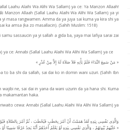
al Laahu Alaihi Wa Alihi Wa Sallam) ya ce: Ya Manzon Allaah!
i Manzon Allaah (Sallal Laahu Alaihi Wa Alihi Wa Sallam) ya yi
ƙ
ya yi masa rangwamen. Amma da ya juya sai kuma ya kira shi ya
, sai ka amsa (ka zo masallacin). (Sahih Muslim: 1518)
 samu sassaucin ya yi sallah a gida ba, yaya mai lafiya sarai zai
a ce: Annabi (Sallal Laahu Alaihi Wa Alihi Wa Sallam) ya ce
«
»
مَنْ
سَمِعَ
النِّدَاءَ
فَلَمْ
يَأْتِهِ
فَلاَ
صَلاَةَ
لَهُ
إِلاَّ
مِنْ
عُذْرٍ
to ba shi da sallah, sai dai ko in domin wani uzuri. (Sahih Ibn
 wajibi ne, sai dai in yana da wani uzurin da ya hana shi. Kuma
 da makamantan haka.
iwaito cewa: Annabi (Sallal Laahu Alaihi Wa Alihi Wa Sallam) ya
فَيُؤَ
بِالصَّلاَةِ
آمُرَ
ثُمَّ
،
فَيُحْطَبَ
بِحَطَبٍ
آمُرَ
أَنْ
هَمَمْتُ
لَقَدْ
بِيَدِهِ
نَفْسِى
وَالَّذِى
»
م
أَوْ
سَمِينًا
عَرْقًا
يَجِدُ
أَنَّهُ
أَحَدُهُمْ
يَعْلَمُ
لَوْ
بِيَدِهِ
نَفْسِى
وَالَّذِى
،
بُيُوتَهُمْ
عَلَيْهِمْ