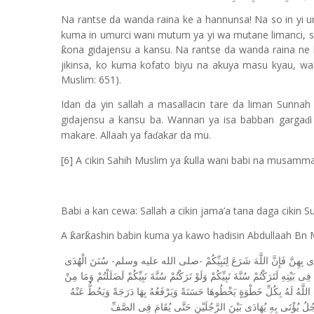
Na rantse da wanda raina ke a hannunsa! Na so in yi u
kuma in umurci wani mutum ya yi wa mutane limanci, s
ona gidajensu a kansu. Na rantse da wanda raina ne
ƙ
jikinsa, ko kuma kofato biyu na akuya masu kyau, walla
Muslim: 651).
Idan da yin sallah a masallacin tare da liman Sunna
gidajensu a kansu ba. Wannan ya isa babban garga
ɗ
makare. Allaah ya fa
akar da mu.
ɗ
[6] A cikin Sahih Muslim ya
ulla wani babi na musamma
ƙ
Babi a kan cewa: Sallah a cikin jama’a tana daga cikin Su
A
ar
ashin babin kuma ya kawo hadisin Abdullaah Bn
ƙ
ƙ
-
-
دَى
بِهِنَّ
فَإِنَّ
اللَّهَ
شَرَعَ
لِنَبِيِّكُمْ
صلى
الله
عليه
وسلم
سُنَنَ
الْهُدَى
فِى
بَيْتِهِ
لَتَرَكْتُمْ
سُنَّةَ
نَبِيِّكُمْ
وَلَوْ
تَرَكْتُمْ
سُنَّةَ
نَبِيِّكُمْ
لَضَلَلْتُمْ
وَمَا
مِنْ
اللَّهُ
لَهُ
بِكُلِّ
خَطْوَةٍ
يَخْطُوهَا
حَسَنَةً
وَيَرْفَعُهُ
بِهَا
دَرَجَةً
وَيَحُطُّ
عَنْهُ
جُلُ
يُؤْتَى
بِهِ
يُهَادَى
بَيْنَ
الرَّجُلَيْنِ
حَتَّى
يُقَامَ
فِى
الصَّفِّ