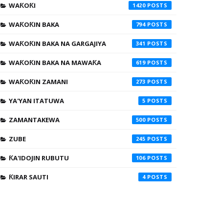
WAƘOƘI
1420
WAƘOƘIN BAKA
794
WAƘOƘIN BAKA NA GARGAJIYA
341
WAƘOƘIN BAKA NA MAWAƘA
619
WAƘOƘIN ZAMANI
273
YA'YAN ITATUWA
5
ZAMANTAKEWA
500
ZUBE
245
ƘA'IDOJIN RUBUTU
106
ƘIRAR SAUTI
4