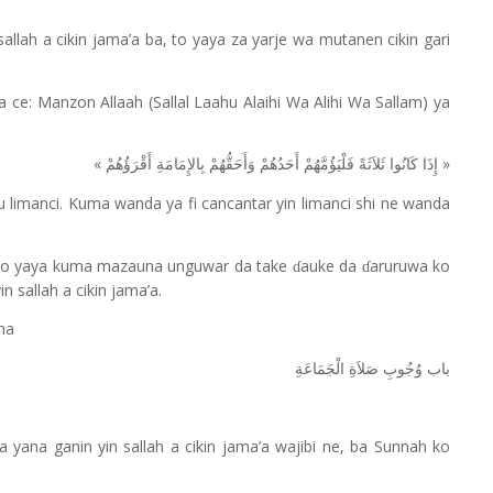
 sallah a cikin jama
’
a ba, to yaya za yarje wa mutanen cikin gari
 ce: Manzon Allaah (Sallal Laahu Alaihi Wa Alihi Wa Sallam) ya
«
»
إِذَا
كَانُوا
ثَلاَثَةً
فَلْيَؤُمَّهُمْ
أَحَدُهُمْ
وَأَحَقُّهُمْ
بِالإِمَامَةِ
أَقْرَؤُهُمْ
 limanci. Kuma wanda ya fi cancantar yin limanci shi ne wanda
i, to yaya kuma mazauna unguwar da take
auke da
aruruwa ko
ɗ
ɗ
 sallah a cikin jama’a.
una
باب
وُجُوبِ
صَلاَةِ
الْجَمَاعَةِ
yana ganin yin sallah a cikin jama’a wajibi ne, ba Sunnah ko