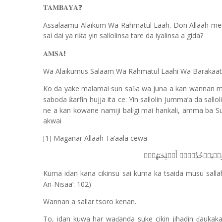
𝐓𝐀𝐌𝐁𝐀𝐘𝐀
❓
Assalaamu Alaikum Wa Rahmatul Laah. Don Allaah mene 
sai dai ya ri
a yin sallolinsa tare da iyalinsa a gida?
ƙ
𝐀𝐌𝐒𝐀
❗️
Wa Alaikumus Salaam Wa Rahmatul Laahi Wa Barakaat
Ko da yake malamai sun sa
a wa juna a kan wannan ma
ɓ
saboda
arfin hujja ita ce: Yin sallolin Jumma
’
a da sallol
ƙ
ne a kan kowane namiji baligi mai hankali, amma ba S
akwai
[1] Maganar Allaah Ta’aala cewa
َلۡیَأۡخُذُوۤا۟
أَسۡلِحَتَهُمۡۖ
Kuma idan kana cikinsu sai kuma ka tsaida musu salla
An-Nisaa’: 102)
Wannan a sallar tsoro kenan.
To, idan kuwa har wa
anda suke cikin jihadin
aukaka
ɗ
ɗ