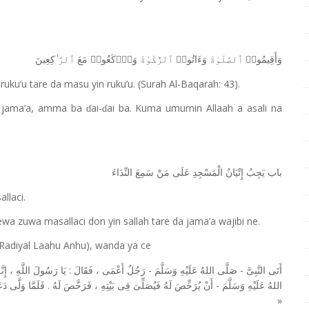
وَأَقِیمُوا۟
ٱلصَّلَوٰةَ
وَءَاتُوا۟
ٱلزَّكَوٰةَ
وَٱرۡكَعُوا۟
مَعَ
ٱلرَّ
ٰ⁠كِعِینَ
uku’u tare da masu yin ruku’u. (Surah Al-Baqarah: 43).
da jama’a, amma ba
ai-
ai ba. Kuma umurnin Allaah a asali na
ɗ
ɗ
باب
يَجِبُ
إِتْيَانُ
الْمَسْجِدِ
عَلَى
مَنْ
سَمِعَ
النِّدَاءَ
allaci.
a zuwa masallaci don yin sallah tare da jama’a wajibi ne.
(Radiyal Laahu Anhu), wanda ya ce
:
-
-
إِنَّ
،
اللَّهِ
رَسُولَ
يَا
فَقَالَ
،
أَعْمَى
رَجُلٌ
وَسَلَّمَ
عَلَيْهِ
اللهُ
صَلَّى
النَّبِىَّ
أَتَى
.
-
دَع
وَلَّى
فَلَمَّا
لَهُ
فَرَخَّصَ
،
بَيْتِهِ
فِى
فَيُصَلِّىَ
لَهُ
يُرَخِّصَ
أَنْ
وَسَلَّمَ
عَلَيْهِ
اللهُ
»