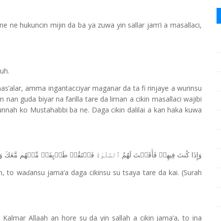
ne hukuncin mijin da ba ya zuwa yin sallar jam’i a masallaci,
uh.
s’alar, amma ingantacciyar maganar da ta fi rinjaye a wurinsu
in nan guda biyar na farilla tare da liman a cikin masallaci wajibi
unnah ko Mustahabbi ba ne. Daga cikin dalilai a kan haka kuwa
وَإِذَا
كُنتَ
فِیهِمۡ
فَأَقَمۡتَ
لَهُمُ
ٱلصَّلَوٰةَ
فَلۡتَقُمۡ
طَاۤىِٕفَةࣱ
مِّنۡهُم
مَّعَكَ
و
h, to wa
ansu jama’a daga cikinsu su tsaya tare da kai. (Surah
ɗ
 Kalmar Allaah an hore su da yin sallah a cikin jama’a, to ina