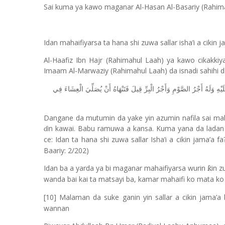
Sai kuma ya kawo maganar Al-Hasan Al-Basariy (Rahim
Idan mahaifiyarsa ta hana shi zuwa sallar isha’i a cikin 
Al-Haafiz Ibn Hajr (Rahimahul Laah) ya kawo cikakkiy
Imaam Al-Marwaziy (Rahimahul Laah) da isnadi sahihi
َيْهِ
وَلَهُ
أَجْرُ
الصَّوْمِ
وَأَجْرُ
الْبِرِّ
قِيلَ
فَتَنْهَاهُ
أَنْ
يُصَلِّيَ
الْعِشَاءَ
فِي
Dangane da mutumin da yake yin azumin nafila sai mahai
in kawai. Babu ramuwa a kansa. Kuma yana da ladan 
ɗ
ce: Idan ta hana shi zuwa sallar Isha’i a cikin jama’a 
Baariy: 2/202)
Idan ba a yarda ya bi maganar mahaifiyarsa wurin
in z
ƙ
wanda bai kai ta matsayi ba, kamar mahaifi ko mata k
[10] Malaman da suke ganin yin sallar a cikin jama’a
wannan