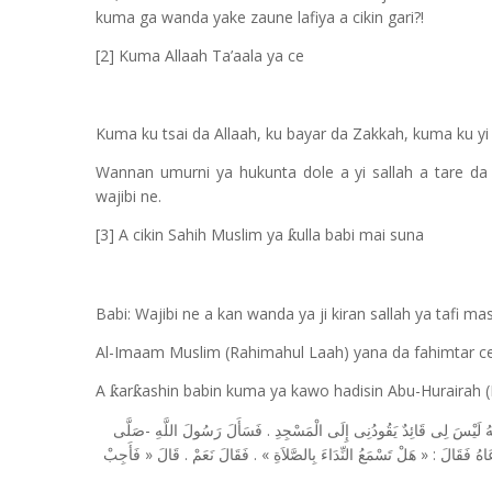
kuma ga wanda yake zaune lafiya a cikin gari?!
[2] Kuma Allaah Ta’aala ya ce
Kuma ku tsai da Allaah, ku bayar da Zakkah, kuma ku yi r
Wannan umurni ya hukunta dole a yi sallah a tare 
wajibi ne.
[3] A cikin Sahih Muslim ya
ulla babi mai suna
ƙ
Babi: Wajibi ne a kan wanda ya ji kiran sallah ya tafi mas
Al-Imaam Muslim (Rahimahul Laah) yana da fahimtar cew
A
ar
ashin babin kuma ya kawo hadisin Abu-Hurairah 
ƙ
ƙ
-
.
هُ
لَيْسَ
لِى
قَائِدٌ
يَقُودُنِى
إِلَى
الْمَسْجِدِ
فَسَأَلَ
رَسُولَ
اللَّهِ
صَلَّى
«
.
» .
: «
َاهُ
فَقَالَ
هَلْ
تَسْمَعُ
النِّدَاءَ
بِالصَّلاَةِ
فَقَالَ
نَعَمْ
قَالَ
فَأَجِبْ