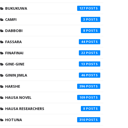
BUKUKUWA
127
CAMFI
3
DABBOBI
8
FASSARA
44
FINAFINAI
22
GINE-GINE
13
GININ JIMLA
46
HARSHE
396
HAUSA NOVEL
109
HAUSA RESEARCHERS
8
HOTUNA
310