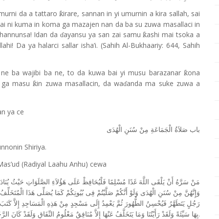
murni da a tattaro
irare, sannan in yi umurnin a kira sallah, sai
ƙ
ai ni kuma in koma ga mazajen nan da ba su zuwa masallaci in
 hannunsa! Idan da
ayansu ya san zai samu
ashi mai tsoka a
ƙ
ɗ
hi! Da ya halarci sallar isha
’
i. (Sahih Al-Bukhaariy: 644, Sahih
h ne ba wajibi ba ne, to da kuwa bai yi musu barazanar
ona
ƙ
i ga masu
in zuwa masallacin, da wa
anda ma suke zuwa a
ƙ
ɗ
n ya ce
باب
صَلاَةُ
الْجَمَاعَةِ
مِنْ
سُنَنِ
الْهُدَى
nnonin Shiriya.
 Mas
’
ud (Radiyal Laahu Anhu) cewa
مَنْ
سَرَّهُ
أَنْ
يَلْقَى
اللَّهَ
غَدًا
مُسْلِمًا
فَلْيُحَافِظْ
عَلَى
هَؤُلاَءِ
الصَّلَوَاتِ
حَيْثُ
يُنَا
وَإِنَّهُنَّ
مِنْ
سُنَنِ
الْهُدَى
وَلَوْ
أَنَّكُمْ
صَلَّيْتُمْ
فِى
بُيُوتِكُمْ
كَمَا
يُصَلِّى
هَذَا
الْمُتَخَلِّفُ
رَجُلٍ
يَتَطَهَّرُ
فَيُحْسِنُ
الطُّهُورَ
ثُمَّ
يَعْمِدُ
إِلَى
مَسْجِدٍ
مِنْ
هَذِهِ
الْمَسَاجِدِ
إِلاَّ
كَتَبَ
.
بِهَا
سَيِّئَةً
وَلَقَدْ
رَأَيْتُنَا
وَمَا
يَتَخَلَّفُ
عَنْهَا
إِلاَّ
مُنَافِقٌ
مَعْلُومُ
النِّفَاقِ
وَلَقَدْ
كَانَ
الرَّ