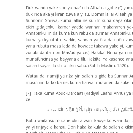
Duk wanda yake son ya ha
u da Allaah a gobe (Qiyama
ɗ
duk inda aka yi kiran zuwa a yi su. Domin lallai Allaah y
Sunnonin Shiriya, kuma lallai ne su
in suna daga ciki
ɗ
cikin gidajenku, kamar yadda wannan makararren yake
Annabinku. In da kuma kun rabu da sunnar Annabinku,
kuma ya kyautata tsarkin, sannan ya fita da nufin zu
yana rubuta masa lada da kowace takawa yake yi, k
zunubi da ita. (Ibn Mas’ud ya ce:) Ha
i
a! Ni na gan mu
ƙ
ƙ
munafuncinsa ya bayyana a fili. Ha
i
a! Ya kasance an
ƙ
ƙ
sai an tsayar da shi a cikin sahu. (Sahih Muslim: 1520).
Watau dai namiji ya ri
a yin sallah a gida ba Sunnar A
ƙ
musulmin farko ba ne, kuma hanyar mutanen da suke
[7] Haka kuma Abud-Dardaa’i (Radiyal Laahu Anhu) ya r
ce
«
شَّيْطَانُ
فَعَلَيْكَ
بِالْجَمَاعَةِ
فَإِنَّمَا
يَأْكُلُ
الذِّئْبُ
الْقَاصِيَةَ
Babu wa
ansu mutane uku a wani
auye ko wani daji 
ƙ
ɗ
ya yi rinjaye a kansu. Don haka ka kula da sallah a cik