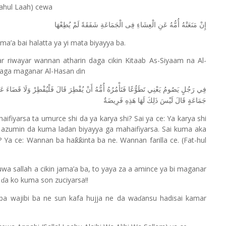
ahul Laah) cewa
إِنْ
مَنَعَتْهُ
أُمُّهُ
عَنِ
الْعِشَاءِ
فِى
الْجَمَاعَةِ
شَفَقَةً
لَمْ
يُطِعْهَا
jama’a bai halatta ya yi mata biyayya ba.
ar riwayar wannan atharin daga cikin Kitaab As-Siyaam na Al-
 daga maganar Al-Hasan
in
ɗ
فِي
رَجُلٍ
يَصُومُ
يَعْنِي
تَطَوُّعًا
فَتَأْمُرُهُ
أُمُّهُ
أَنْ
يُفْطِرَ
قَالَ
فَلْيُفْطِرْ
وَلَا
قَضَاءَ
عَل
جَمَاعَةٍ
قَالَ
لَيْسَ
ذَلِكَ
لَهَا
هَذِهِ
فَرِيضَةٌ
fiyarsa ta umurce shi da ya karya shi? Sai ya ce: Ya karya shi
azumin da kuma ladan biyayya ga mahaifiyarsa. Sai kuma aka
fa? Ya ce: Wannan ba ha
inta ba ne. Wannan farilla ce. (Fat-hul
ƙƙ
uwa sallah a cikin jama
’
a ba, to yaya za a amince ya bi maganar
o
a ko kuma son zuciyarsa!!
ɗ
 ba wajibi ba ne sun kafa hujja ne da wa
ansu hadisai kamar
ɗ