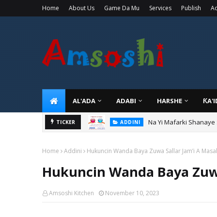
Home
About Us
Game Da Mu
Services
Publish
Ad
AL'ADA
ADABI
HARSHE
ƘA'
Na Yi Mafarki Shanaye
ADDINI
TICKER
Na Yi Mafarki Ana Bikin
ADDINI
Home
Addini
Hukuncin Wanda Baya Zuwa Sallar Jam’i A Masal
Hukuncin Wanda Baya Zuwa 
Amsoshi Kitchen
November 10, 2023