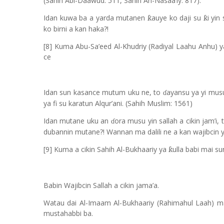
(Sahih Abi-Daawud: 511, Sahih An-Nasaa’iy: 817).
Idan kuwa ba a yarda mutanen
auye ko daji su
i yin
ƙ
ƙ
ko birni a kan haka?!
[8] Kuma Abu-Sa’eed Al-Khudriy (Radiyal Laahu Anhu) ya
ce
Idan sun kasance mutum uku ne, to
ayansu ya yi musu
ɗ
ya fi su karatun Alqur’ani. (Sahih Muslim: 1561)
Idan mutane uku an
ora musu yin sallah a cikin jam’
ɗ
dubannin mutane?! Wannan ma dalili ne a kan wajibcin yin
[9] Kuma a cikin Sahih Al-Bukhaariy ya
ulla babi mai s
ƙ
Babin Wajibcin Sallah a cikin jama’a.
Watau dai Al-Imaam Al-Bukhaariy (Rahimahul Laah) ma 
mustahabbi ba.