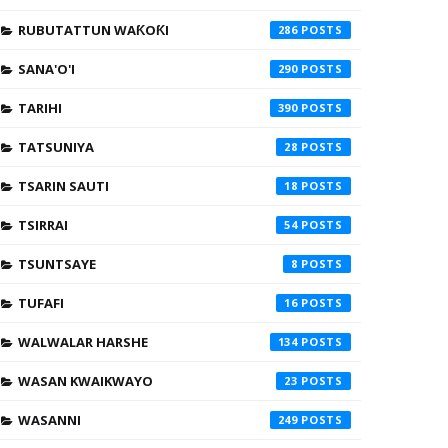
RUBUTATTUN WAƘOƘI
286
SANA'O'I
290
TARIHI
390
TATSUNIYA
28
TSARIN SAUTI
18
TSIRRAI
54
TSUNTSAYE
8
TUFAFI
16
WALWALAR HARSHE
134
WASAN KWAIKWAYO
23
WASANNI
249