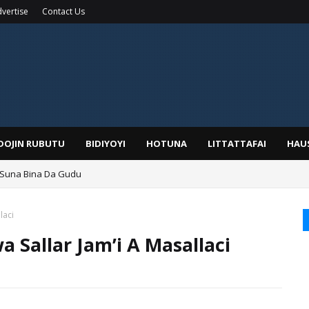
vertise
Contact Us
IDOJIN RUBUTU
BIDIYOYI
HOTUNA
LITTATTAFAI
HAU
 Suna Bina Da Gudu
a, Kafin A Daura Aure Sai Na Farka
laci
Sallar Jam’i A Masallaci