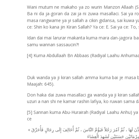
Wani mutum ne makaho ya zo wurin Manzon Allaah (Sall
Ba ni da ja-goran da zai ja ni zuwa masallaci. Sai ya ro
masa rangwame ya yi sallah a cikin gidansa, sai kuwa 
ce: Shin ko kana jin Kiran Sallah? Ya ce: E. Sai ya ce: To
Idan dai mai larurar makanta kuma mara
an-jagora bai
ɗ
samu wannan sassaucin?!
[4] Kuma Abdullaah Bn Abbaas (Radiyal Laahu Anhumaa) y
Duk wanda ya ji kiran sallah amma kuma bai je masa ba 
Maajah: 645).
Don haka dai zuwa masallaci ga wanda ya ji kiran sallah
uzuri a nan shi ne kamar rashin lafiya, ko ruwan sama
[5] Sannan kuma Abu-Hurairah (Radiyal Laahu Anhu) ya r
ce
«
فَأُحَرِّقَ
رِجَالٍ
إِلَى
أُخَالِفَ
ثُمَّ
،
النَّاسَ
فَيَؤُمَّ
رَجُلاً
آمُرَ
ثُمَّ
،
لَهَا
ذَّنَ
ِرْمَاتَيْنِ
حَسَنَتَيْنِ
لَشَهِدَ
الْعِشَاءَ