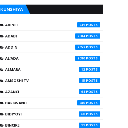
ƘUNSHIYA
ABINCI
241
ADABI
2084
ADDINI
2657
AL'ADA
2080
ALMARA
12
AMSOSHI TV
15
AZANCI
64
BARKWANCI
280
BIDIYOYI
60
BINCIKE
11