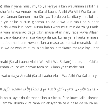
) alhalin yana musulmi, to ya kiyaye a kan wa
annan sallolin a
ɗ
a shar’anta wa Annabinku (Sallal Laahu Alaihi Wa Alihi Wa Sallam)
n wa
annan Sunnonin na Shiriya. To da za ku ri
a yin sallolin a
ƙ
ɗ
 yin sallar a cikin gidansa, to da kuwa kun rabu da sunnar
 to da kuwa kun
ace. Kuma babu wani mutumin da zai yi tsarki
ɓ
wa wani masallaci daga cikin masallatan nan, face kuwa Allaah
uma yana
aukaka masa daraja da ita, kuma yana kankare masa
ɗ
, babu mai barin zuwa sallah a masallaci sai dai munafukin da
a zuwa da wani mutum, a
auko shi a tsakanin mazaje biyu, har
ɗ
nnabi (Sallal Laahu Alaihi Wa Alihi Wa Sallam) ba ce, ba
abi’ar
ɗ
 neman kauce wa hanyar
ata ne. Allaah ya taimake mu.
ɓ
iwaito daga Annabi (Sallal Laahu Alaihi Wa Alihi Wa Sallam) ya
».
مَا
مِنْ
ثَلاَثَةٍ
فِى
قَرْيَةٍ
وَلاَ
بَدْوٍ
لاَ
تُقَامُ
فِيهِمُ
الصَّلاَةُ
إِلاَّ
قَدِ
اسْتَحْوَذَ
عَلَيْهِمُ
ال
da ba a tayar da i
amar sallah a cikinsu face kuwa lallai she
an
ƙ
ɗ
in jama’a, domin kura tana cin akuyar da ta yi nesa da saura ne.