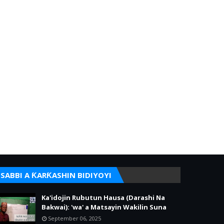
SABBI A ƘARƘASHIN BIDIYOYI
Ka'idojin Rubutun Hausa (Darashi Na
Bakwai): 'wa' a Matsayin Wakilin Suna
September 06, 2025