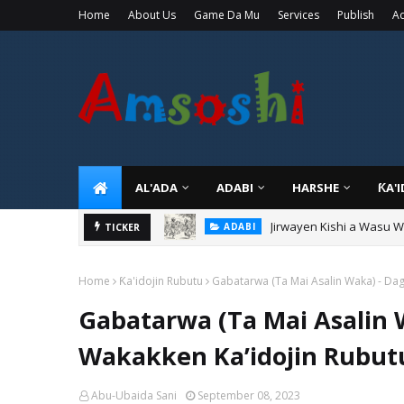
Home
About Us
Game Da Mu
Services
Publish
Ad
AL'ADA
ADABI
HARSHE
ƘA'
Sarkin Gummi Na Sha Bi
TICKER
TARIHI
Home
Ƙa'idojin Rubutu
Gabatarwa (Ta Mai Asalin Waka) - Da
Gabatarwa (Ta Mai Asalin 
Wakakken Ka’idojin Rubut
Abu-Ubaida Sani
September 08, 2023