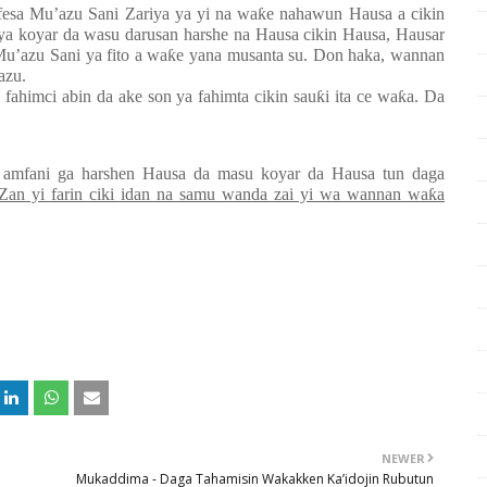
rfesa Mu’azu Sani Zariya ya yi na wa
ƙ
e nahawun Hausa a cikin
iya koyar da wasu darusan harshe na Hausa cikin Hausa, Hausar
Mu’azu Sani ya fito a wa
ƙ
e yana musanta su. Don haka, wannan
azu.
a fahimci abin da ake son ya fahimta cikin sau
ƙ
i ita ce wa
ƙ
a. Da
 amfani ga harshen Hausa da masu koyar da Hausa tun daga
Zan yi farin ciki idan na samu wanda zai yi wa wannan wa
ƙ
a
NEWER
Mukaddima - Daga Tahamisin Wakakken Ka’idojin Rubutun