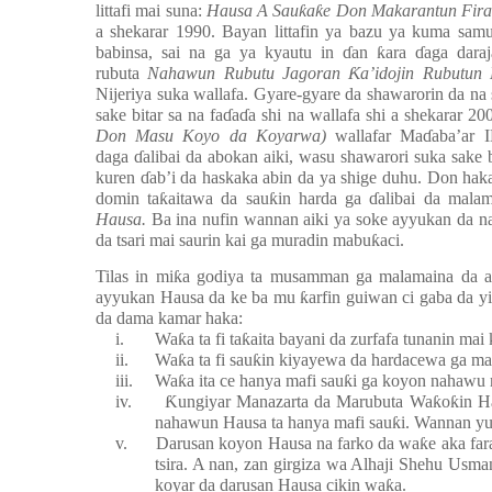
littafi mai suna:
Hausa A Sau
ƙ
a
ƙ
e Don Makarantun Fir
a shekarar 1990. Bayan littafin ya bazu ya kuma sam
babinsa, sai na ga ya kyautu in
ɗ
an
ƙ
ara
ɗ
aga dara
rubuta
Nahawun Rubutu Jagoran
Ƙ
a’idojin Rubutun
Nijeriya suka wallafa. Gyare-gyare da shawarorin da n
sake bitar sa na fa
ɗ
a
ɗ
a shi na wallafa shi a shekarar 2
Don Masu Koyo da Koyarwa)
wallafar Ma
ɗ
aba’ar 
daga
ɗ
alibai da abokan aiki, wasu shawarori suka sake 
kuren
ɗ
ab’i da haskaka abin da ya shige duhu. Don hak
domin ta
ƙ
aitawa da sau
ƙ
in harda ga
ɗ
alibai da mala
Hausa.
Ba ina nufin wannan aiki ya soke ayyukan da na y
da tsari mai saurin kai ga muradin mabu
ƙ
aci.
Tilas in mi
ƙ
a godiya ta musamman ga malamaina da a
ayyukan Hausa da ke ba mu
ƙ
arfin g
u
iwan ci gaba da y
da dama kamar haka:
i.
Wa
ƙ
a ta fi ta
ƙ
aita bayani da zurfafa tunanin mai 
ii.
Wa
ƙ
a ta fi sau
ƙ
in kiyayewa da hardacewa ga ma
iii.
Wa
ƙ
a ita ce hanya mafi sau
ƙ
i ga koyon nahawu
iv.
Ƙ
ungiyar Manazarta da Marubuta Wa
ƙ
o
ƙ
in H
nahawun Hausa ta hanya mafi sau
ƙ
i. Wannan y
v.
Darusan koyon Hausa na farko da wa
ƙ
e aka fa
tsira. A nan, zan girgiza wa Alhaji Shehu Usma
koyar da darusan Hausa cikin wa
ƙ
a.