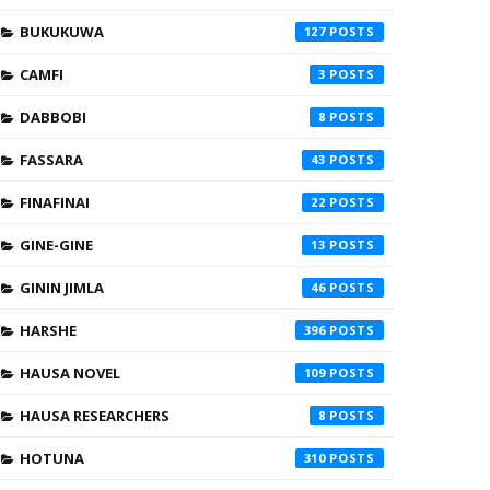
BUKUKUWA
127
CAMFI
3
DABBOBI
8
FASSARA
43
FINAFINAI
22
GINE-GINE
13
GININ JIMLA
46
HARSHE
396
HAUSA NOVEL
109
HAUSA RESEARCHERS
8
HOTUNA
310