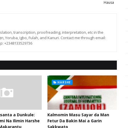
Hausa
lation, transcription, proofreading, interpretation, etc in the
in, Yoruba, Igbo, Fulah, and Kanuri. Contact me through email:
p: +2348133529736
HARSHE
santa a Dunkule:
Kalmomin Masu Sayar da Man
mi Na Ilimin Harshe
Fetur Da Bakin Mai a Garin
Makarantu
Sakkwato