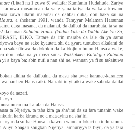
amare
(Littafi na 1 zuwa 6) wallafar Kamfanin Hudahuda, Zariya
u kar
ɓ
uwa musamman da yake yana tafiya da wa
ƙ
a a kowane
jarsa zuwa littafin malamai da
ɗ
alibai duka, don haka sai na
 Hausa
, a shekarar 1991, wanda Tarayyar Malam
a
n Harsunan
a samu daga masana, da malamai, da
ɗ
alibai da marubuta, ta sa na
002 da sunan
Rubutun Hausa (Yadda Yake da Yadda Ake Yin Sa,
IBRASH, IKKO. Tattare da irin maraba da lale da ya samu
biyowa baya na sake kyautata shi da gyara tuntu
ɓ
en al
ƙ
alami da
a na sake fitowa da dokokin da
ƙ
a’idojin rubutun Hausa a wa
ƙ
e,
mai don haka na yi masa suna:
Wa
ƙƙ
a
ƙƙ
en
Ƙ
a’idojin Rubutun
i a baya ba; abin nufi a nan shi ne, wannan ya fi su ta
ƙ
aituwa
bokan aikina da
ɗ
alibaina da masu sha’awar karance-karancen
i wa harshen Hausa aiki. Na za
ɓ
i in yi aiki a wa
ƙ
e saboda dalilai
koyo da nazari.
i koyo.
 musamman ma Larabci da Hausa.
ausa ta Nijeriya, ta ta
ɓ
a kira ga sha’irai da su fara tunanin wa
ƙ
e
un
ƙ
urin kar
ɓ
a kiranta ne a matsayina na sha’iri.
ra koyar da su har Hausa ta kawo a wannan lokaci na tudun-mun-
n Aliyu Shagari shugban Nijeriya Jamhuriyya ta biyu, da ya fara