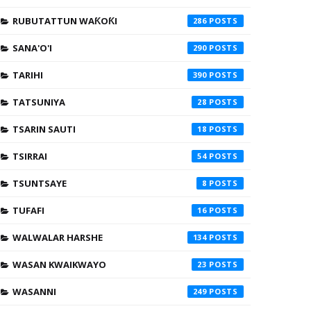
RUBUTATTUN WAƘOƘI
286
SANA'O'I
290
TARIHI
390
TATSUNIYA
28
TSARIN SAUTI
18
TSIRRAI
54
TSUNTSAYE
8
TUFAFI
16
WALWALAR HARSHE
134
WASAN KWAIKWAYO
23
WASANNI
249