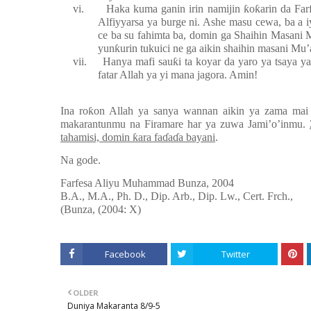
vi.
Haka kuma ganin irin namijin
ƙ
o
ƙ
arin da Fa
Alfiyyarsa ya burge ni. Ashe masu cewa, ba a 
ce ba su fahimta ba, domin ga Shaihin Masani 
yun
ƙ
urin tukuici ne ga aikin shaihin masani Mu’
vii.
Hanya mafi sau
ƙ
i ta koyar da yaro ya tsaya y
fatar Allah ya yi mana jagora. Amin!
Ina ro
ƙ
on Allah ya sanya wannan aikin ya zama mai
makarantunmu na Firamare har ya zuwa Jami’o’inmu.
tahamisi, domin
ƙ
ara fa
ɗ
a
ɗ
a bayani
.
Na gode.
Farfesa Aliyu Muhammad Bunza, 2004
B.A., M.A., Ph. D., Dip. Arb., Dip. Lw., Cert. Frch.,
(Bunza, (2004: X)
Facebook
Twitter
OLDER
Duniya Makaranta 8/9-5