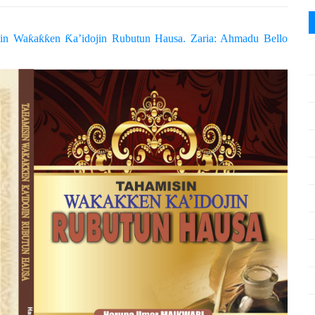
sin Waƙaƙƙen Ƙa’idojin Rubutun Hausa. Zaria: Ahmadu Bello