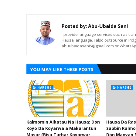
Posted by:
Abu-Ubaida Sani
I provide language services such as trans
Hausa language. I also outsource in Pidg
abuubaidasani5@gmail.com or WhatsAp
YOU MAY LIKE THESE POSTS
HARSHE
HARSHE
Kalmomin Aikatau Na Hausa: Don
Hausa Da Ras
Koyo Da Koyarwa a Makarantun
Sabbin Kalmo
Masar (Bisa Turbar Koyarwar
Don Manyan 