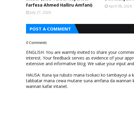
Farfesa Ahmed Halliru Amfani)
April 08, 2026
July 27, 2026
POST A COMMENT
0 Comments
ENGLISH: You are warmly invited to share your comments
interest. Your feedback serves as evidence of your appr
extensive and informative blog. We value your input a
HAUSA: Kuna iya rubuto mana tsokaci ko tambayoyi a 
tabbatar mana cewa mutane suna amfana da wannan ƙo
wannan kafar intanet.