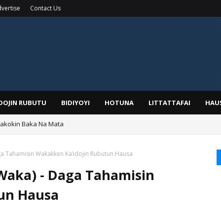
vertise
Contact Us
IDOJIN RUBUTU
BIDIYOYI
HOTUNA
LITTATTAFAI
HAU
yar: Sarkin Mafaran Gummi Justice Lawal Hassan
ga Tahamisin Wakakken Ka’idojin Rubutun Hausa
Waka) - Daga Tahamisin
un Hausa