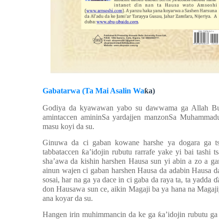
Gabatarwa (Ta Mai Asalin Wa
ƙ
a)
Godiya da kyawawan yabo su dawwama ga Allah Buwa
amintaccen aminin
S
a yardajjen manzon
S
a Muhamma
masu koyi da su.
Ginuwa da ci gaban kowane harshe ya dogara ga tsa
tabbataccen
ƙ
a’idojin rubutu rarrafe yake yi bai tashi
sha’awa da kishin harshen Hausa sun yi abin a zo a g
ainun wajen ci gaban harshen Hausa da adabin Hausa d
sosai, har na ga ya dace in ci gaba da raya ta, ta yadda
ɗ
don Hausawa sun ce, aikin Magaji ba ya hana na Magajiya
ana koyar da su.
Hangen irin muhimmancin da ke ga
ƙ
a’idojin rubutu ga