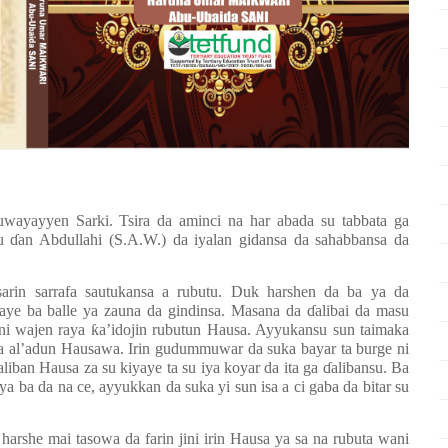
yayyen Sarki. Tsira da aminci na har abada su tabbata ga
du
ɗ
an Abdullahi (S.A.W.) da iyalan gidansa da sahabbansa da
rin sarrafa sautukansa a rubutu. Duk harshen da ba ya da
 tsaye ba balle ya zauna da gindinsa. Masana da
ɗ
alibai da masu
ani wajen raya
ƙ
a’idojin rubutun Hausa. Ayyukansu sun taimaka
a al’adun Hausawa. Irin gudummuwar da suka bayar ta burge ni
aliban Hausa za su kiyaye ta su iya koyar da ita ga
ɗ
alibansu. Ba
 ba da na ce, ayyukkan da suka yi sun isa a ci gaba da bitar su
 harshe mai tasowa da farin jini irin Hausa ya sa na rubuta wani