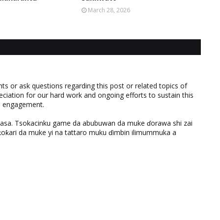
March 28, 2026
 or ask questions regarding this post or related topics of
eciation for our hard work and ongoing efforts to sustain this
nd engagement.
ƙasa. Tsokacinku game da abubuwan da muke ɗorawa shi zai
ƙari da muke yi na tattaro muku ɗimbin ilimummuka a