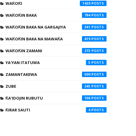
WAƘOƘI
1420
WAƘOƘIN BAKA
794
WAƘOƘIN BAKA NA GARGAJIYA
341
WAƘOƘIN BAKA NA MAWAƘA
619
WAƘOƘIN ZAMANI
273
YA'YAN ITATUWA
5
ZAMANTAKEWA
500
ZUBE
245
ƘA'IDOJIN RUBUTU
106
ƘIRAR SAUTI
4