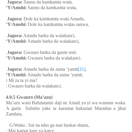
Jagora:
Sannu da kamkamta wuta,
‘Y/Amshi:
Sannu da kamkamta wuta,
Jagora:
Dole ka kamkamta wuta Amadu,
‘Y/Amshi:
Dole ka kamkamta wutas sanwa,
Jagora:
Amadu barka da wala
ƙ
anci,
‘Y/Amshi:
Amadu barka da wala
ƙ
anci,
Jagora:
Gwauro barka da ganin reni.
‘Y/Amshi:
Gwauro barka da wala
ƙ
anci.
Jagora:
Amadu barka da zama ‘yamti
[11]
,
‘Y/Amshi:
Amadu barka da zama ‘yamti.
:
Mi za ta yi ma?
: Gwauro barka da wala
ƙ
anci.
4.0.5 Gwauro (Ma’azu)
Ma’azu wani Bafulatanin daji ne Amali ya yi wa wannan wa
ƙ
a.
A garin Sububu yake ta
ƙ
aramar hukumar Maradun a jihar
Zamfara.
G/Wa
ƙ
a : Sai na taho ga mai huskar shanu,
: Mai kamar kare ya katce.