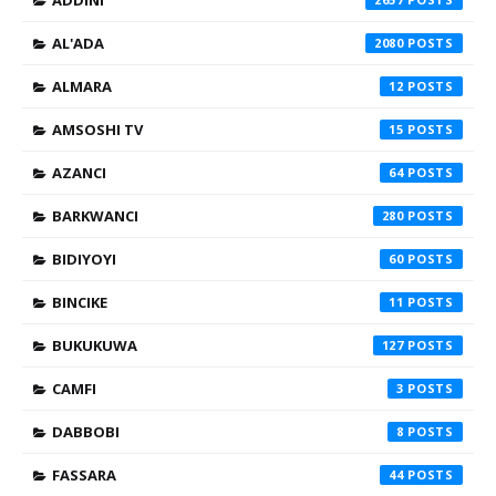
AL'ADA
2080
ALMARA
12
AMSOSHI TV
15
AZANCI
64
BARKWANCI
280
BIDIYOYI
60
BINCIKE
11
BUKUKUWA
127
CAMFI
3
DABBOBI
8
FASSARA
44