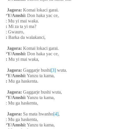
Jagora:
Komai lokaci garai.
‘Y/Amshi:
Don haka yac ce,
: Mu yi mai wa
ƙ
a.
:
Mi za ta yi ma?
: Gwauro,
:
Barka da wala
ƙ
anci,
Jagora:
Komai lokaci garai.
‘Y/Amshi:
Don haka yac ce,
:
Mu yi mai wa
ƙ
a,
Jagora:
Gaggarje bushi
[3]
wuta.
‘Y/Amshi:
Yanzu ta kama,
:
Mu ga haskenta.
Jagora:
Gaggarje bushi wuta,
‘Y/Amshi:
Yanzu ta kama,
: Mu ga haskenta,
Jagora:
Sa mata hwanho
[4]
,
: Mu ga haskenta,
‘Y/Amshi:
Yanzu ta kama,