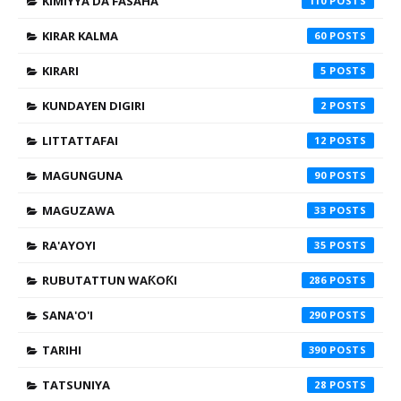
KIMIYYA DA FASAHA
110
KIRAR KALMA
60
KIRARI
5
KUNDAYEN DIGIRI
2
LITTATTAFAI
12
MAGUNGUNA
90
MAGUZAWA
33
RA'AYOYI
35
RUBUTATTUN WAƘOƘI
286
SANA'O'I
290
TARIHI
390
TATSUNIYA
28