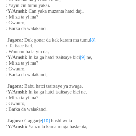
: Yayin cin tumu yakai.
‘Y/Amshi:
Can yaka muzanta hatci daji.
:
Mi za ta yi ma?
: Gwauro,
: Barka da wala
ƙ
anci.
Jagora:
Duk gonar da kak karam ma tumu
[8]
,
:
Ta
ɓ
ace
ɓ
ari,
: Wannan ba ta yin da,
‘Y/Amshi:
In ka ga hatci tsaitsaye bici
[9]
ne,
:
Mi za ta yi ma?
: Gwauro,
: Barka da wala
ƙ
anci,
Jagora:
Babu hatci tsaitsaye ya zwage,
‘Y/Amshi:
In ka ga hatci tsaitsaye bici ne,
:
Mi za ta yi ma?
: Gwauro,
: Barka da wala
ƙ
anci.
Jagora:
Gaggarje
[10]
bushi wuta.
‘Y/Amshi:
Yanzu ta kama muga haskenta,