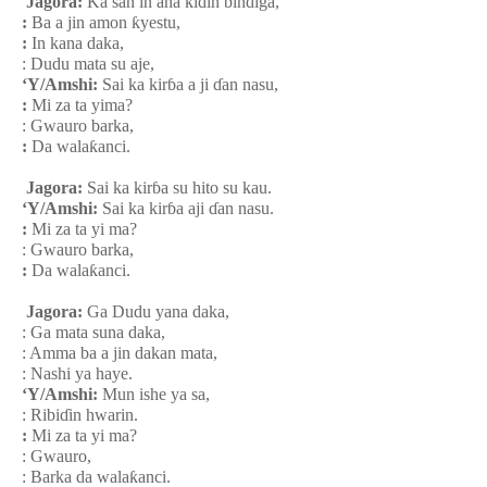
Jagora:
Ka san in ana ki
ɗ
in bindiga,
:
Ba a jin amon
ƙ
yestu,
:
In kana daka,
: Dudu mata su aje,
‘Y/Amshi:
Sai ka kir
ɓ
a a ji
ɗ
an nasu,
:
Mi za ta yima?
: Gwauro barka,
:
Da wala
ƙ
anci.
Jagora:
Sai ka kir
ɓ
a su hito su kau.
‘Y/Amshi:
Sai ka kir
ɓ
a aji
ɗ
an nasu.
:
Mi za ta yi ma?
: Gwauro barka,
:
Da wala
ƙ
anci.
Jagora:
Ga Dudu yana daka,
: Ga mata suna daka,
: Amma ba a jin dakan mata,
: Nashi ya haye.
‘Y/Amshi:
Mun ishe ya sa,
: Ribi
ɗ
in hwarin.
:
Mi za ta yi ma?
: Gwauro,
: Barka da wala
ƙ
anci.