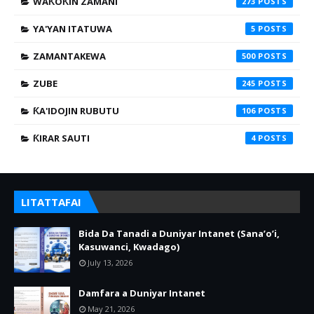
WAƘOƘIN ZAMANI
273
YA'YAN ITATUWA
5
ZAMANTAKEWA
500
ZUBE
245
ƘA'IDOJIN RUBUTU
106
ƘIRAR SAUTI
4
LITATTAFAI
Bida Da Tanadi a Duniyar Intanet (Sana’o’i,
Kasuwanci, Kwadago)
July 13, 2026
Damfara a Duniyar Intanet
May 21, 2026