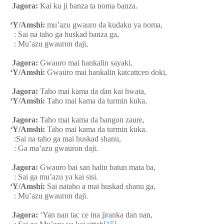
Jagora:
Kai ku ji banza ta noma banza.
‘Y/Amshi:
mu’azu gwauro da kudaku ya noma,
: Sai na taho ga huskad banza ga,
: Mu’azu gwauron daji,
Jagora:
Gwauro mai hankalin sayaki,
‘Y/Amshi:
Gwauro mai hankalin katcattcen doki,
Jagora:
Taho mai kama da
ɗ
an kai hwata,
‘Y/Amshi:
Taho mai kama da turmin kuka,
Jagora:
Taho mai kama da bangon zaure,
‘Y/Amshi:
Taho mai kama da turmin kuka.
:Sai na taho ga mai huskad shanu,
: Ga ma’azu gwauron daji.
Jagora:
Gwauro bai san halin batun mata ba,
: Sai ga mu’azu ya kai sisi.
‘Y/Amshi:
Sai nataho a mai huskad shanu ga,
: Mu’azu gwauron daji.
Jagora:
‘Yan nan tac ce ina jiranka dan nan,