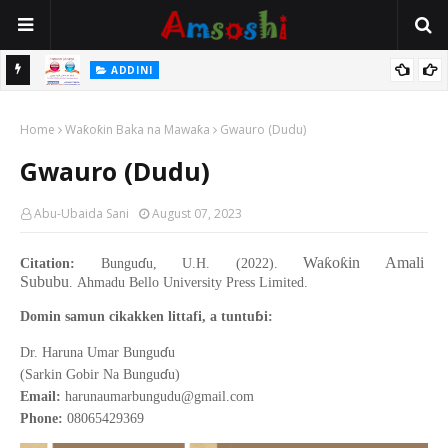
 Gudu
ADDINI
Na Yi Mafarki Ana Bikina, Kafin A Daura Aure Sai Na Farka
Home
Waƙoƙin Baka na Mawaƙa
Gwauro (Dudu)
Gwauro (Dudu)
Abu-Ubaida Sani
August 07, 2023
ɗ
Wa
ƙ
o
ƙ
in Amali
Citation:
Bungu
u, U.H. (2022).
Sububu
.
Ahmadu Bello
University Press Limited
.
ɓ
Domin samun cikakken littafi, a tuntu
i:
ɗ
Dr. Haruna Umar Bungu
u
ɗ
(Sarkin Gobir Na Bungu
u)
Email:
harunaumarbungudu@gmail.com
Phone:
08065429369