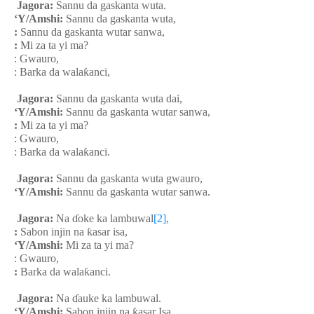
Jagora:
Sannu da gaskanta wuta.
‘Y/Amshi:
Sannu da gaskanta wuta,
:
Sannu da gaskanta wutar sanwa,
:
Mi za ta yi ma?
: Gwauro,
: Barka da wala
ƙ
anci,
Jagora:
Sannu da gaskanta wuta dai,
‘Y/Amshi:
Sannu da gaskanta wutar sanwa,
:
Mi za ta yi ma?
: Gwauro,
: Barka da wala
ƙ
anci.
Jagora:
Sannu da gaskanta wuta gwauro,
‘Y/Amshi:
Sannu da gaskanta wutar sanwa.
Jagora:
Na
ɗ
oke ka lambuwal
[2]
,
:
Sabon injin na
ƙ
asar isa,
‘Y/Amshi:
Mi za ta yi ma?
: Gwauro,
:
Barka da wala
ƙ
anci.
Jagora:
Na
ɗ
auke ka lambuwal.
‘Y/Amshi:
Sabon injin na
ƙ
asar Isa.