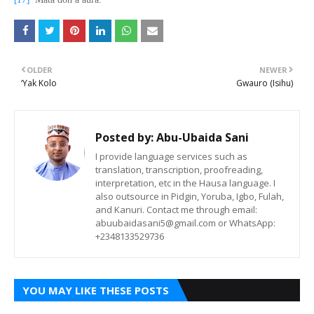
OLDER
NEWER
‘Yak Kolo
Gwauro (Isihu)
Posted by:
Abu-Ubaida Sani
I provide language services such as
translation, transcription, proofreading,
interpretation, etc in the Hausa language. I
also outsource in Pidgin, Yoruba, Igbo, Fulah,
and Kanuri. Contact me through email:
abuubaidasani5@gmail.com or WhatsApp:
+2348133529736
YOU MAY LIKE THESE POSTS