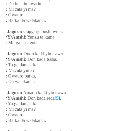
: Da hushin hwarin.
:
Mi zata yi ma?
: Gwauro,
: Barka da wala
ƙ
anci.
Jagora:
Gaggarje bushi wuta,
‘Y/Amshi:
Yanzu ta kama,
: Mu ga haskenta.
Jagora:
Dudu ka
ƙ
i yin tsawo.
‘Y/Amshi:
Don kada tsaba,
: Ta ga damak ka.
:
Mi zata yima?
: Gwauro barka,
: Da wala
ƙ
anci.
Jagora:
Amadu ka
ƙ
i yin tsawo.
‘Y/Amshi:
Don kada reda
[5]
,
: Ya ga damak ka.
:
Mi zata yi ma?
: Gwauro,
: Barka da wala
ƙ
anci.