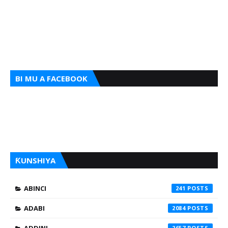
BI MU A FACEBOOK
ƘUNSHIYA
ABINCI
241
ADABI
2084
ADDINI
2657