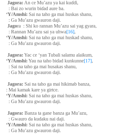
Jagora:
An ce Mu’azu ya kai ku
ɗɗ
i,
: Bai zo wurin bi
ɗ
ad aure ba.
‘Y/Amshi:
Sai na taho ga mai huskas shanu,
: Ga Mu’azu gwauron daji.
Jago
ra : Shi ko rannan Mu’azu sai yag gyara,
: Rannan Mu’azu sai ya uhwa
[16]
,
‘Y/Amshi:
Sai na taho ga mai huskad shanu,
: Ga Mu’azu gwauron daji.
Jagora:
Yac ce ‘yan Tubali salamu alaikum,
‘Y/Amshi:
Yau na taho bi
ɗ
ad kunkunne
[17]
,
: Sai na taho ga mai husakas shanu,
: Ga Mu’azu gwauron daji.
Jagora:
Sai na taho ga mai hikimab banza,
: Mai kamak kare ya girtce.
‘Y/Amshi:
Sai na taho ga mai huskas shanu,
: Ga Mu’azu gwauron daji.
Jagora:
Banza ta gane banza ga Mu’azu,
: Gwauro da kudaku nai daji.
‘Y/Amshi:
Sai na taho ga mai huskas shanu,
: Ga Mu’azu gwauron daji.