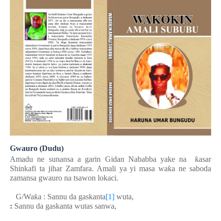
Gwauro (Dudu)
Amadu ne sunansa a garin Gidan Nababba yake na
ƙ
asar
Shinkafi ta jihar Zamfara. Amali ya yi masa wa
ƙ
a ne saboda
zamansa gwauro na tsawon lokaci.
G/Wa
ƙ
a : Sannu da gaskanta
[1]
wuta,
:
Sannu da gaskanta wutas sanwa,