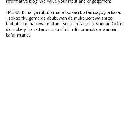
informative blog. We value your input and engagement.
HAUSA: Kuna iya rubuto mana tsokaci ko tambayoyi a ƙasa.
Tsokacinku game da abubuwan da muke ɗorawa shi zai
tabbatar mana cewa mutane suna amfana da wannan ƙoƙari
da muke yi na tattaro muku ɗimbin ilimummuka a wannan
kafar intanet.