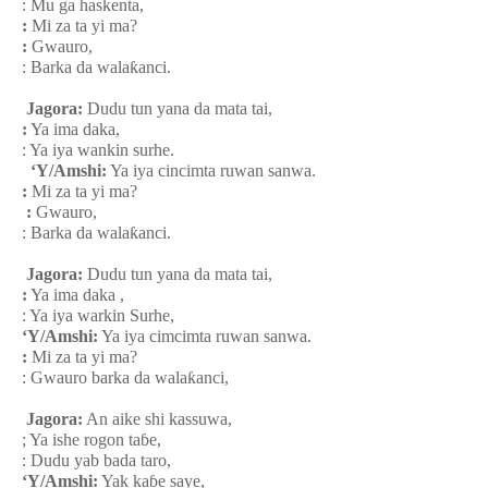
: Mu ga haskenta,
:
Mi za ta yi ma?
:
Gwauro,
: Barka da wala
ƙ
anci.
Jagora:
Dudu tun yana da mata tai,
:
Ya ima daka,
: Ya iya wankin surhe.
‘Y/Amshi:
Ya iya cincimta ruwan sanwa.
:
Mi za ta yi ma?
:
Gwauro,
: Barka da wala
ƙ
anci.
Jagora:
Dudu tun yana da mata tai,
:
Ya ima daka ,
: Ya iya warkin Surhe,
‘Y/Amshi:
Ya iya cimcimta ruwan sanwa.
:
Mi za ta yi ma?
: Gwauro barka da wala
ƙ
anci,
Jagora:
An aike shi kassuwa,
; Ya ishe rogon ta
ɓ
e,
: Dudu yab bada taro,
‘Y/Amshi:
Yak ka
ɓ
e saye,