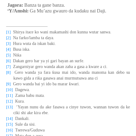
Jagora:
Banza ta gane banza.
‘Y/Amshi:
Ga Mu’azu gwauro da kudaku nai Daji.
[1]
Shirya itace ko wani makamashi don kunna wutar sanwa.
[2]
Na farko/lamba ta
ɗ
aya.
[3]
Hura wuta da iskan baki.
[4]
Busa iska.
ƙ
[5]
Ni
a
[6]
Dakan gero har ya yi gari bayan an surfe.
[7]
Zangarniyar gero wanda akan za
ɓ
a a gasa a kware a ci.
ƙ
[8]
Gero wanda ya fara
usa mai ido, wanda manoma kan
ɗ
ebo su
ƙ
kawo gida a ri
a gasawa anai murmutsawa ana ci
ƙ
[9]
Gero wanda bai yi ido ba marar
wari.
[10]
Dagewa.
[11]
Zama babu mata.
[12]
Kura.
[13]
‘Yayan nunu da ake fasawa a cinye tuwon, wannan tuwon da ke
ciki shi ake kira ebe.
[14]
Dankali.
[15]
Sule da sisi.
[16]
Tserewa/Guduwa
[17]
Mata don a aura.