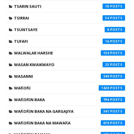
TSARIN SAUTI
18
TSIRRAI
54
TSUNTSAYE
8
TUFAFI
16
WALWALAR HARSHE
134
WASAN KWAIKWAYO
23
WASANNI
249
WAƘOƘI
1420
WAƘOƘIN BAKA
794
WAƘOƘIN BAKA NA GARGAJIYA
341
WAƘOƘIN BAKA NA MAWAƘA
619