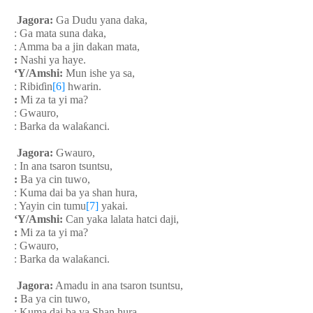
Jagora:
Ga Dudu yana daka,
: Ga mata suna daka,
: Amma ba a jin dakan mata,
:
Nashi ya haye.
‘Y/Amshi:
Mun ishe ya sa,
: Ribi
ɗ
in
[6]
hwarin.
:
Mi za ta yi ma?
: Gwauro,
: Barka da wala
ƙ
anci.
Jagora:
Gwauro,
: In ana tsaron tsuntsu,
:
Ba ya cin tuwo,
: Kuma dai ba ya shan hura,
: Yayin cin tumu
[7]
yakai.
‘Y/Amshi:
Can yaka lalata hatci daji,
:
Mi za ta yi ma?
: Gwauro,
: Barka da wala
ƙ
anci.
Jagora:
Amadu in ana tsaron tsuntsu,
:
Ba ya cin tuwo,
: Kuma dai ba ya Shan hura,