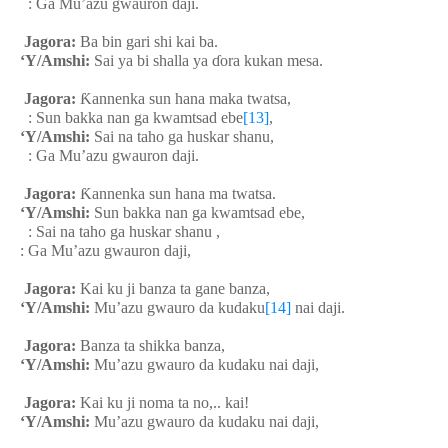
: Ga Mu’azu gwauron daji.
Jagora:
Ba bin gari shi kai ba.
‘Y/Amshi:
Sai ya bi shalla ya
ɗ
ora kukan mesa.
Jagora:
Ƙ
annenka sun hana maka twatsa,
: Sun bakka nan ga kwamtsad ebe
[13]
,
‘Y/Amshi:
Sai na taho ga huskar shanu,
: Ga Mu’azu gwauron daji.
Jagora:
Ƙ
annenka sun hana ma twatsa.
‘Y/Amshi:
Sun bakka nan ga kwamtsad ebe,
: Sai na taho ga huskar shanu ,
: Ga Mu’azu gwauron daji,
Jagora:
Kai ku ji banza ta gane banza,
‘Y/Amshi:
Mu’azu gwauro da kudaku
[14]
nai daji.
Jagora:
Banza ta shikka banza,
‘Y/Amshi:
Mu’azu gwauro da kudaku nai daji,
Jagora:
Kai ku ji noma ta no,.. kai!
‘Y/Amshi:
Mu’azu gwauro da kudaku nai daji,