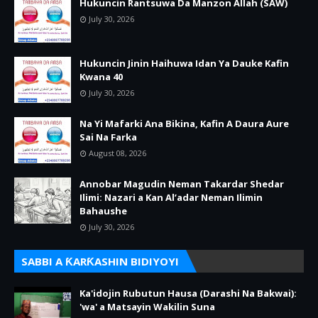
Hukuncin Rantsuwa Da Manzon Allah (SAW)
July 30, 2026
Hukuncin Jinin Haihuwa Idan Ya Dauke Kafin
Kwana 40
July 30, 2026
Na Yi Mafarki Ana Bikina, Kafin A Daura Aure
Sai Na Farka
August 08, 2026
Annobar Magudin Neman Takardar Shedar
Ilimi: Nazari a Kan Al’adar Neman Ilimin
Bahaushe
July 30, 2026
SABBI A ƘARƘASHIN BIDIYOYI
Ka'idojin Rubutun Hausa (Darashi Na Bakwai):
'wa' a Matsayin Wakilin Suna