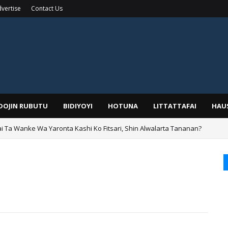
vertise
Contact Us
IDOJIN RUBUTU
BIDIYOYI
HOTUNA
LITTATTAFAI
HAU
ai Ta Wanke Wa Yaronta Kashi Ko Fitsari, Shin Alwalarta Tananan?
rin Boka