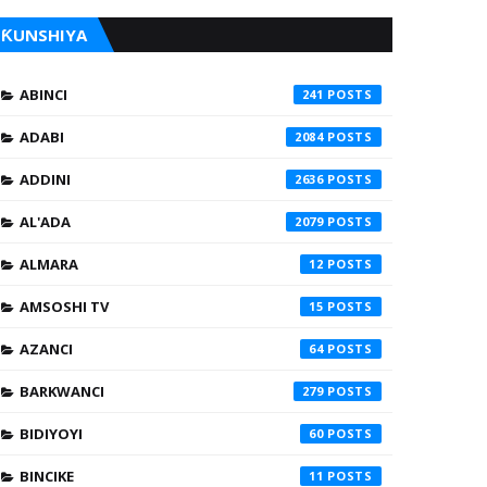
ƘUNSHIYA
ABINCI
241
ADABI
2084
ADDINI
2636
AL'ADA
2079
ALMARA
12
AMSOSHI TV
15
AZANCI
64
BARKWANCI
279
BIDIYOYI
60
BINCIKE
11