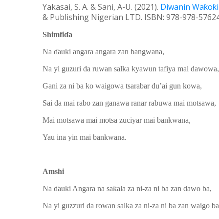
Yakasai, S. A. & Sani, A-U. (20
21
).
Diwanin Wa
ƙ
o
ƙ
& Publishing Nigerian LTD
.
ISBN: 978-978-57624
Shimfiɗa
Na ɗauki angara angara zan bangwana,
Na yi guzuri da ruwan salka kyawun tafiya mai dawowa,
Gani za ni ba ko waigowa tsarabar du’ai gun kowa,
Sai da mai rabo zan ganawa ranar rabuwa mai motsawa,
Mai motsawa mai motsa zuciyar mai bankwana,
Yau ina yin mai bankwana.
Amshi
Na ɗauki Angara na saƙala za ni-za ni ba zan dawo ba,
Na yi guzzuri da rowan salka za ni-za ni ba zan waigo ba