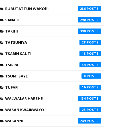
RUBUTATTUN WAƘOƘI
286
SANA'O'I
290
TARIHI
390
TATSUNIYA
28
TSARIN SAUTI
18
TSIRRAI
54
TSUNTSAYE
8
TUFAFI
16
WALWALAR HARSHE
134
WASAN KWAIKWAYO
23
WASANNI
249