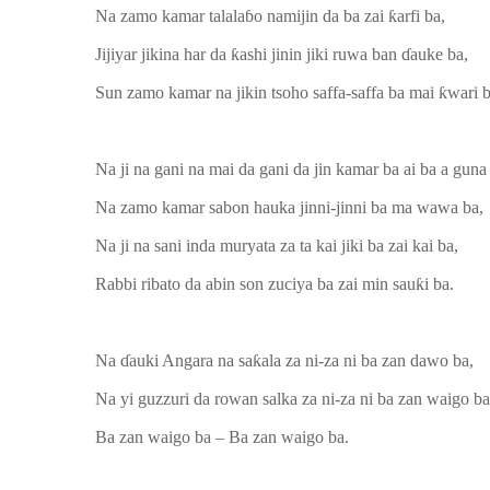
Na zamo kamar talalaɓo namijin da ba zai ƙarfi ba,
Jijiyar jikina har da ƙashi jinin jiki ruwa ban ɗauke ba,
Sun zamo kamar na jikin tsoho saffa-saffa ba mai ƙwari b
Na ji na gani na mai da gani da jin kamar ba ai ba a guna
Na zamo kamar sabon hauka jinni-jinni ba ma wawa ba,
Na ji na sani inda muryata za ta kai jiki ba zai kai ba,
Rabbi ribato da abin son zuciya ba zai min sauƙi ba.
Na ɗauki Angara na saƙala za ni-za ni ba zan dawo ba,
Na yi guzzuri da rowan salka za ni-za ni ba zan waigo ba
Ba zan waigo ba – Ba zan waigo ba.