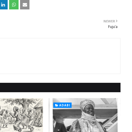
NEWER
Fuju’a
ADABI