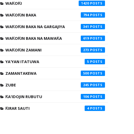
WAƘOƘI
1420
WAƘOƘIN BAKA
794
WAƘOƘIN BAKA NA GARGAJIYA
341
WAƘOƘIN BAKA NA MAWAƘA
619
WAƘOƘIN ZAMANI
273
YA'YAN ITATUWA
5
ZAMANTAKEWA
500
ZUBE
245
ƘA'IDOJIN RUBUTU
106
ƘIRAR SAUTI
4