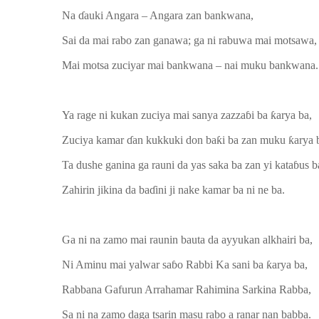
Na ɗauki Angara – Angara zan bankwana,
Sai da mai rabo zan ganawa; ga ni rabuwa mai motsawa,
Mai motsa zuciyar mai bankwana – nai muku bankwana.
Ya rage ni kukan zuciya mai sanya zazzaɓi ba ƙarya ba,
Zuciya kamar ɗan kukkuki don baƙi ba zan muku ƙarya 
Ta dushe ganina ga rauni da yas saka ba zan yi kataɓus b
Zahirin jikina da baɗini ji nake kamar ba ni ne ba.
Ga ni na zamo mai raunin bauta da ayyukan alkhairi ba,
Ni Aminu mai yalwar saɓo Rabbi Ka sani ba ƙarya ba,
Rabbana Gafurun Arrahamar Rahimina Sarkina Rabba,
Sa ni na zamo daga tsarin masu rabo a ranar nan babba.