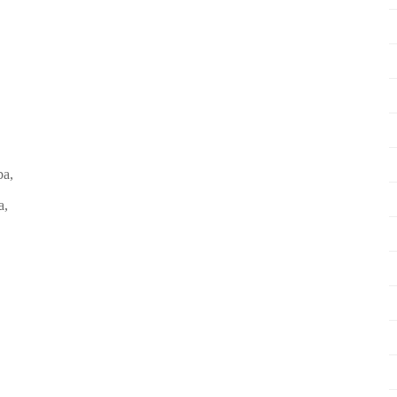
ba,
a,