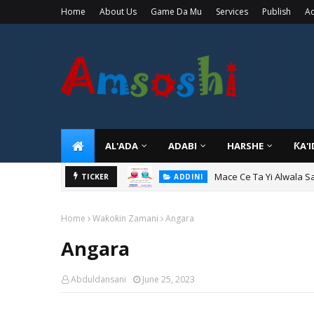
Home
About Us
Game Da Mu
Services
Publish
Ad
AL'ADA
ADABI
HARSHE
ƘA'
Mace Ce Ta Yi Alwala S
ADDINI
Tuban Wanda Ya Je Wu
TICKER
ADDINI
Home
Waƙoƙin Zamani
Angara
Angara
Abduldansani
June 25, 2023