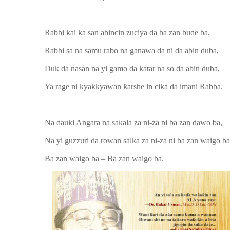
Rabbi kai ka san abincin zuciya da ba zan buɗe ba,
Rabbi sa na samu rabo na ganawa da ni da abin duba,
Duk da nasan na yi gamo da katar na so da abin duba,
Ya rage ni kyakkyawan ƙarshe in cika da imani Rabba.
Na ɗauki Angara na saƙala za ni-za ni ba zan dawo ba,
Na yi guzzuri da rowan salka za ni-za ni ba zan waigo ba
Ba zan waigo ba – Ba zan waigo ba.