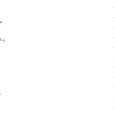
a.
 ba,
.