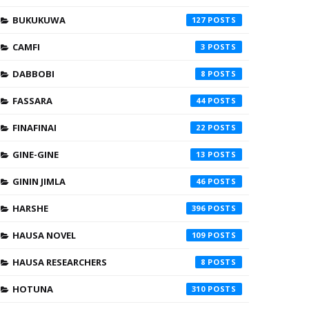
BUKUKUWA
127
CAMFI
3
DABBOBI
8
FASSARA
44
FINAFINAI
22
GINE-GINE
13
GININ JIMLA
46
HARSHE
396
HAUSA NOVEL
109
HAUSA RESEARCHERS
8
HOTUNA
310