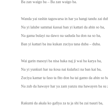
Ba zan waigo ba – Ba zan waigo ba.
Wanda yai rashin taguwarsa in har ya hangi tandu zai du
Na yi lalube sammai ƙassai ban yi kattari da abin so ba,
Na gama bulayi na dawo na saduda ba don na so ba,
Ban yi kattari ba ina kukan zuciya tana duba – duba.
Wai garin masoyi ba nisa haka naj ji
wai ba ƙarya ba,
Na yi yunƙuri har na ƙosa nai ƙulafuci na ban kai ba,
Zuciya kamar ta faso ta fito don ba tai gamo da abin so b
Na zub da hawaye har ya zam yanzu ma hawayen ba su 
Raƙumi da akala ko gafiya za ta ja shi ba zai tsauri ba,