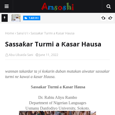
TARIHI
Sarkin Gummi Na Sha Biyar: Sarkin Mafaran Gummi Justice Lawal
TARIHI
Hassan
Danmadamin Sakkwato, Alhaji, Barista Hwanarabul Usman
Home
Sana'o'i
Sassaƙar Turmi a Ƙasar Hausa
Usman Kure Bungudu
Sassaƙar Turmi a Ƙasar Hausa
Abu-Ubaida Sani
June 11, 2022
wannan takardar ta yi
ƙ
o
ƙ
arin duban matakan aiwatar sassa
ƙ
ar
turmi ne kawai a
ƙ
asar Hausa.
Sassa
ƙ
ar Turmi a
Ƙ
asar Hausa
Dr. Rabiu Aliyu Rambo
Department of Nigerian Languages
Usmanu Danfodiyo University, Sokoto.