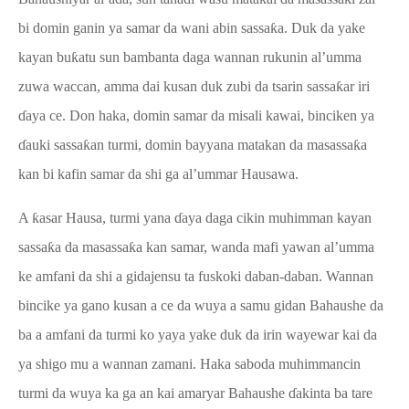
bi domin ganin ya samar da wani abin sassa
ƙ
a. Duk da yake
kayan bu
ƙ
atu sun bambanta daga wannan rukunin al’umma
zuwa waccan, amma dai kusan duk zubi da tsarin sassa
ƙ
ar iri
ɗ
aya ce. Don haka, domin samar da misali kawai, binciken ya
ɗ
auki sassa
ƙ
an turmi, domin bayyana matakan da masassa
ƙ
a
kan bi kafin samar da shi ga al’ummar Hausawa.
A
ƙ
asar Hausa, turmi yana
ɗ
aya daga cikin muhimman kayan
sassa
ƙ
a da masassa
ƙ
a kan samar, wanda mafi yawan al’umma
ke amfani da shi a gidajensu ta fuskoki daban-daban. Wannan
bincike ya gano kusan a ce da wuya a samu gidan Bahaushe da
ba a amfani da turmi ko yaya yake duk da irin wayewar kai da
ya shigo mu a wannan zamani.
Haka saboda muhimmancin
turmi da wuya ka ga an kai amaryar Bahaushe
ɗ
akinta ba tare