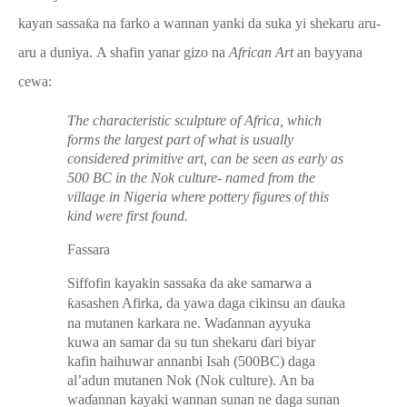
kayan sassa
ƙ
a na farko a wannan yanki da suka yi shekaru aru-
aru a duniya.
A shafin yanar gizo na
African Art
an bayyana
cewa:
The characteristic sculpture of Africa, which
forms the largest part of what is usually
considered primitive art, can be seen as early as
500 BC in the Nok culture- named from the
village in Nigeria where pottery figures of this
kind were first found.
Fassara
Siffofin kayakin sassa
ƙ
a da ake samarwa a
ƙ
asashen Afirka, da yawa daga cikinsu an
ɗ
auka
na mutanen karkara ne. Wa
ɗ
annan ayyuka
kuwa an samar da su tun shekaru
ɗ
ari biyar
kafin haihuwar annanbi Isah (500BC) daga
al’adun mutanen Nok (Nok culture). An ba
wa
ɗ
annan kayaki wannan sunan ne daga sunan