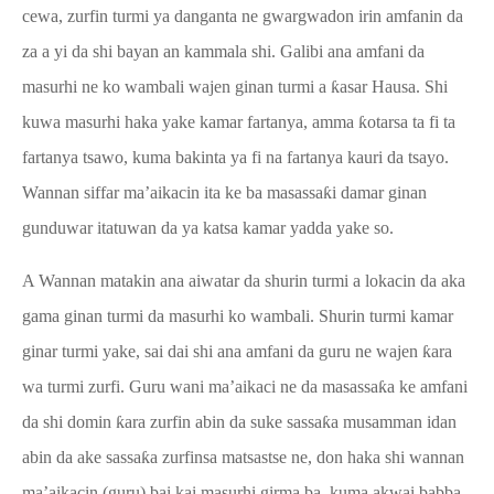
cewa, zurfin turmi ya danganta ne gwargwadon irin amfanin da
za a yi da shi bayan an kammala shi. Galibi ana amfani da
masurhi ne ko wambali wajen ginan turmi a
ƙ
asar Hausa. Shi
kuwa masurhi haka yake kamar fartanya, amma
ƙ
otarsa ta fi ta
fartanya tsawo, kuma bakinta ya fi na fartanya kauri da tsayo.
Wannan siffar ma’aikacin ita ke ba masassa
ƙ
i damar ginan
gunduwar itatuwan da ya katsa kamar yadda yake so.
A Wannan matakin ana aiwatar da shurin turmi a lokacin da aka
gama ginan turmi da masurhi ko wambali. Shurin turmi kamar
ginar turmi yake, sai dai shi ana amfani da guru ne wajen
ƙ
ara
wa turmi zurfi. Guru wani ma’aikaci ne da masassa
ƙ
a ke amfani
da shi domin
ƙ
ara zurfin abin da suke sassa
ƙ
a musamman idan
abin da ake sassa
ƙ
a zurfinsa matsastse ne, don haka shi wannan
ma’aikacin (guru) bai kai masurhi girma ba, kuma akwai babba