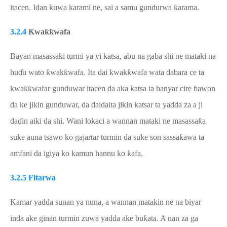
itacen. Idan kuwa karami ne,
sai a samu gundurwa
ƙ
arama.
3.2.4
Ƙ
wa
ƙƙ
wafa
Bayan masassa
k
i turmi ya yi katsa, abu na gaba shi ne
mataki na
hu
ɗ
u wato
ƙ
wa
k
ƙ
wafa. Ita dai
k
wa
k
ƙ
wafa wata dabara ce ta
k
wa
ƙƙ
wafar gunduwar itacen da aka katsa ta hanyar cire
ɓ
awon
da ke jikin gunduwar, da daidaita jikin katsar ta yadda za a ji
d
a
ɗ
in aiki da shi. Wani lokaci a wannan mataki ne masassa
ƙ
a
suke auna tsawo ko gajartar turmin da suke son sassa
ƙ
awa ta
amfani da igiya ko kamun hannu ko
ƙ
afa.
3.2.5 Fitarwa
Kamar yadda sunan ya nuna, a wannan matakin ne
na biyar
inda
ake ginan turmin zuwa yadda ake bu
ƙ
ata. A nan za ga