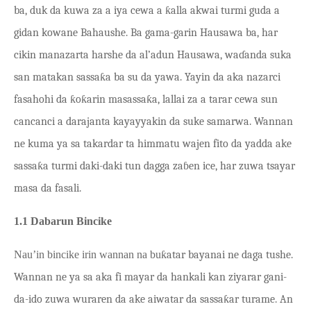
ba, duk da kuwa za a iya cewa a ƙalla akwai turmi guda a
gidan kowane Bahaushe. Ba gama-garin Hausawa ba, har
cikin manazarta harshe da al’adun Hausawa, waɗanda suka
san matakan sassaƙa ba su da yawa. Yayin da aka nazarci
fasahohi da ƙoƙarin masassaƙa, lallai za a tarar cewa sun
cancanci a darajanta kayayyakin da suke samarwa. Wannan
ne kuma ya sa takardar ta himmatu wajen fito da yadda ake
sassaƙa turmi daki-daki tun dagga zaɓen ice, har zuwa tsayar
masa da fasali.
1.1 Dabarun Bincike
Nau’in bincike irin wannan na bu
ƙatar bayanai ne daga tushe.
Wannan ne ya sa aka fi mayar da hankali kan ziyarar gani-
da-ido zuwa wuraren da ake aiwatar da sassaƙar turame. An