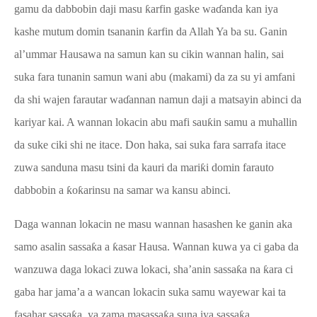
gamu da dabbobin daji masu
ƙ
arfin gaske wa
ɗ
anda kan iya
kashe mutum domin tsananin
ƙ
arfin da Allah Ya ba su. Ganin
al’ummar Hausawa na samun kan su cikin wannan halin, sai
suka fara tunanin samun wani abu (makami) da za su yi amfani
da shi wajen farautar wa
ɗ
annan namun daji a matsayin abinci da
kariyar kai. A wannan lokacin abu mafi sau
ƙ
in samu a muhallin
da suke ciki shi ne itace. Don haka, sai suka fara sarrafa itace
zuwa sanduna masu tsini da kauri da mari
ƙ
i domin farauto
dabbobin a
ƙ
o
ƙ
arinsu na samar wa kansu abinci.
Daga wannan lokacin ne masu wannan hasashen ke ganin aka
samo asalin sassa
ƙ
a a
ƙ
asar Hausa. Wannan kuwa ya ci gaba da
wanzuwa daga lokaci zuwa lokaci, sha’anin sassa
ƙ
a na
ƙ
ara ci
gaba har jama’a a wancan lokacin suka samu wayewar kai ta
fasahar sassa
ƙ
a, ya zama masassa
ƙ
a suna iya sassa
ƙ
a