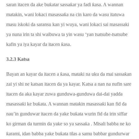
saran itacen da ake bu
ƙ
atar sassa
ƙ
ar ya fa
ɗ
i
ƙ
asa. A wannan
matakin, wani lokaci masassa
ƙ
a na cin karo da wasu itatuwa
masu iskoki da saransu kan yi wuya, wani lokaci sai masassa
k
i
ya nuna irin
t
a shi waibuwa ta yin wasu ‘yan tsatsube-tsatsube
kafin ya iya kayar da itacen
ƙ
asa.
3.2
.3 Katsa
Bayan an kayar da itacen a
ƙ
asa, mataki na u
ku
da mai sassa
ƙ
an
zai yi shi ne katsan itacen da ya kayar. Katsa a nan na nufin sare
itacen da aka kayar zuwa gunduwa-gunduwa dai-dai yadda
masassa
ƙ
i ke bu
ƙ
ata. A wannan matakin masassa
ƙ
i kan fid da
nau’in gunduwar itacen da yake bu
ƙ
ata wurin fid da irin siffar
ko girman da turmin da yake so ya sassa
ƙ
a .
Misali babba ne ko
ƙ
arami, idan babba yake bu
ƙ
ata tilas a samu babbar gundurwar