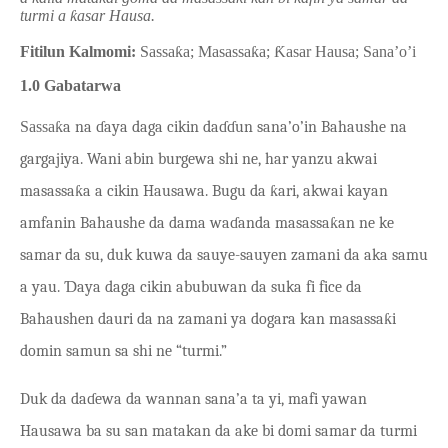
turmi a
ƙ
asar Hausa.
Fitilun Kalmomi:
Sassa
ƙ
a; Masassa
ƙ
a;
Ƙ
asar Hausa; Sana’o’i
1.0 G
abatarwa
Sassa
ƙa na ɗaya daga cikin daɗɗun sana’o’in Bahaushe na
gargajiya. Wani abin burgewa shi ne, har yanzu akwai
masassaƙa a cikin Hausawa. Bugu da ƙari, akwai kayan
amfanin Bahaushe da dama waɗanda masassaƙan ne ke
samar da su, duk kuwa da sauye-sauyen zamani da aka samu
a yau. Ɗaya daga cikin abubuwan da suka fi fice da
Bahaushen dauri da na zamani ya dogara kan masassaƙi
domin samun sa shi ne “turmi.”
Duk da daɗewa da wannan sana’a ta yi, mafi yawan
Hausawa ba su san matakan da ake bi domi samar da turmi