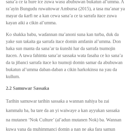
sana’a ce ta hure ice zuwa wasu abubuwan bu
ƙ
atun al’umma. A
ra’ayin Bungudu ruwaitowar Ambursa (2015), a tasa ma’anar ya
mayar da
ƙ
arfi ne a kan cewa sana’a ce ta sarrafa itace zuwa
kayan aiki a cikin al’umma.
Ko shakka babu, wa
ɗ
annan ma’anoni suna kan turba, duk da
yake sun ta
ƙ
aita ga sarrafa itace domin amfanin al’umma. Don
haka sun manta da sana’ar ta
ƙ
unshi har da sarrafa tsumojin
itacen. A tawa fahimta sana’ar sassa
ƙ
a wata fasaha ce ko sana’a
da ta ji
ɓ
anci sarrafa itace ko tsumoji domin samar da abubuwan
bu
ƙ
atun al’umma daban-daban a cikin harkokinsu na yau da
kullum.
2.2 Samuwar Sassa
ƙ
a
Tarihin samuwar tarihin sassa
ƙ
a a wannan nahiya ba zai
kammalu ba, ba tare da an yi waiwaye a kan ayyukan sassa
ƙ
a
na mutanen ‘Nok Culture’ (al’adun mutanen Nok) ba. Wannan
kuwa yana da muhimmanci domin a nan ne aka fara samun