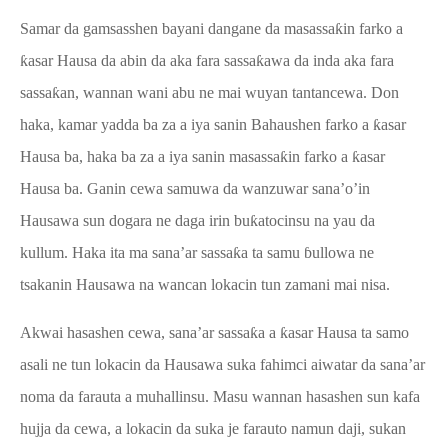
Samar da gamsasshen bayani dangane da masassa
ƙ
in farko a
ƙ
asar Hausa da abin da aka fara sassa
ƙ
awa da inda aka fara
sassa
ƙ
an, wannan wani abu ne mai wuyan tantancewa.
Don
haka, kamar yadda ba za a iya sanin Bahaushen farko a
ƙ
asar
Hausa ba, haka ba za a iya sanin masassa
ƙ
in farko a
ƙ
asar
Hausa ba.
Ganin cewa
samuwa da wanzuwar sana’o’in
Hausawa sun dogara ne daga irin bu
ƙ
atocinsu na yau da
kullum
. H
aka ita ma sana’ar sassa
ƙ
a ta samu
ɓ
ullowa ne
tsakanin Hausawa na wancan lokacin tun zamani mai nisa.
Akwai hasashen cewa, sana’ar sassa
ƙ
a a
ƙ
asar Hausa ta samo
asali ne tun lokacin da Hausawa suka fahimci aiwatar da sana’ar
noma da farauta a muhallinsu. Masu wannan hasashen sun kafa
hujja da cewa, a lokacin da suka je farauto namun daji, sukan