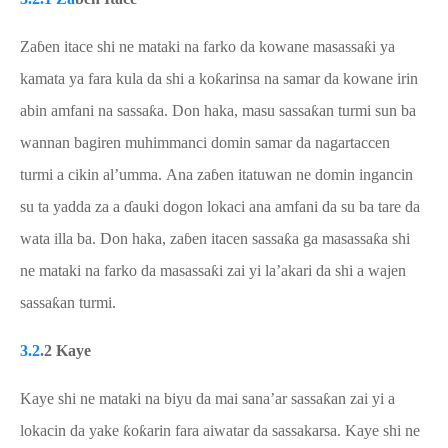
Za
ɓ
en itace shi ne mataki na farko da kowane masassa
ƙ
i ya
kamata ya fara kula da shi a
k
o
ƙ
arinsa na samar da kowane irin
abin amfani na sassa
ƙ
a.
Don haka, masu sassa
ƙ
an turmi sun ba
wannan bagiren muhimmanci domin samar da nagartaccen
turmi a cikin al’umma.
Ana za
ɓ
en
itatuwan ne domin ingancin
su ta yadda za a
ɗ
auki dogon lokaci ana amfani da su ba tare da
wata illa ba. Don haka, za
ɓ
en itacen sassa
ƙ
a ga masassa
ƙ
a shi
ne mataki na farko da masassa
ƙ
i zai yi la’akari da shi a wajen
sassa
ƙ
an turmi.
3.2
.2 Kaye
Kaye shi ne mataki na
biyu
da mai sana’ar sassa
ƙ
an zai yi a
lokacin da yake
ƙ
o
ƙ
arin fara aiwatar da sassa
k
arsa. Kaye shi ne