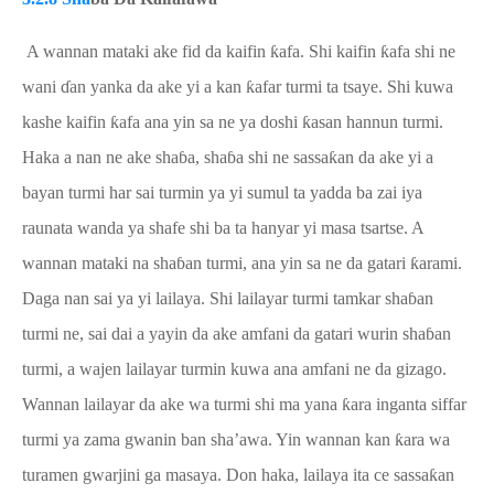
A wannan mataki ake fid da kaifin
ƙ
afa. Shi kaifin
ƙ
afa shi ne
wani
ɗ
an yanka da ake yi a kan
ƙ
afar turmi ta tsaye. Shi kuwa
kashe kaifin
ƙ
afa ana yin sa ne ya doshi
ƙ
asan hannun turmi.
Haka a nan ne ake sha
ɓ
a, sha
ɓ
a shi ne sassa
ƙ
an da ake yi a
bayan turmi har sai turmin ya yi sumul ta yadda ba zai iya
raunata wanda ya shafe shi ba ta hanyar yi masa tsartse. A
wannan mataki na sha
ɓ
an turmi, ana yin sa ne da gatari
ƙ
arami.
Daga nan sai ya yi lailaya. Shi lailayar turmi tamkar sha
ɓ
an
turmi ne, sai dai a yayin da ake amfani da gatari wurin sha
ɓ
an
turmi, a wajen lailayar turmin kuwa ana amfani ne da gizago.
Wannan lailayar da ake wa turmi shi ma yana
ƙ
ara inganta siffar
turmi ya zama gwanin ban sha’awa. Yin wannan kan
ƙ
ara wa
turamen gwarjini ga masaya. Don haka, lailaya ita ce sassa
ƙ
an