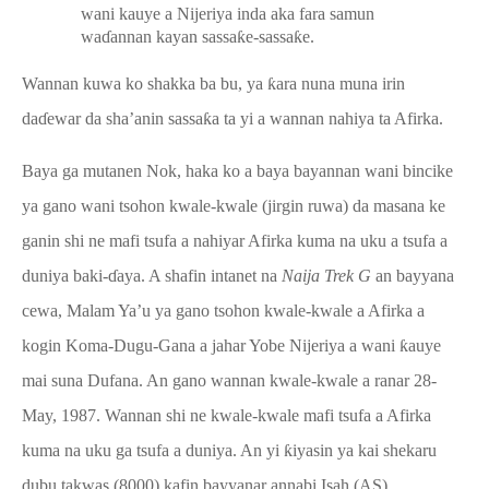
wani kauye a Nijeriya inda aka fara samun
wa
ɗ
annan kayan sassa
ƙ
e-sassa
ƙ
e.
Wannan kuwa ko shakka ba bu, ya
ƙ
ara nuna muna irin
da
ɗ
ewar da sha’anin sassa
ƙ
a ta yi a wannan nahiya ta Afirka.
Baya ga mutanen Nok, haka ko a baya
bayannan wani bincike
ya gano wani tsohon kwale-kwale (jirgin ruwa) da masana ke
ganin shi ne mafi tsufa a nahiyar Afirka kuma na uku a tsufa a
duniya baki-
ɗ
aya. A shafin intanet na
Naija Trek G
an bayyana
cewa, Malam Ya’u ya gano tsohon kwale-kwale a Afirka a
kogin Koma-Dugu-Gana a jahar Yobe Nijeriya a wani
ƙ
auye
mai suna Dufana. An gano wannan kwale-kwale a ranar 28-
May,
1987. Wannan shi ne kwale-kwale mafi tsufa a Afirka
kuma na uku ga tsufa a duniya. An yi
ƙ
iyasin ya kai shekaru
dubu takwas (8000) kafin bayyanar annabi Isah (AS)