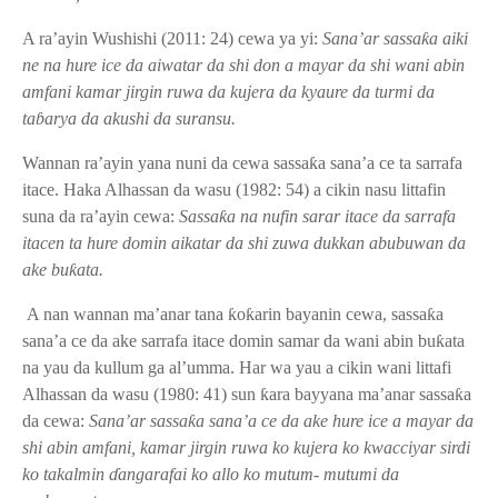
A ra’ayin Wushishi (2011: 24) cewa ya yi:
Sana’ar sassa
ƙ
a aiki
ne na hure ice da aiwatar da shi don a mayar da shi wani abin
amfani kamar jirgin ruwa da kujera da kyaure da turmi da
ta
ɓ
arya da akushi da suransu.
Wannan ra’ayin yana nuni da cewa sassa
ƙ
a sana’a ce ta sarrafa
itace. Haka Alhassan da wasu (1982: 54) a cikin nasu littafin
suna da ra’ayin cewa:
Sassa
ƙ
a na nufin sarar itace da sarrafa
itacen ta hure domin aikatar da shi zuwa dukkan abubuwan da
ake bu
ƙ
ata.
A nan wannan ma’anar tana
ƙ
o
ƙ
arin bayanin cewa, sassa
ƙ
a
sana’a ce da ake sarrafa itace domin samar da wani abin bu
ƙ
ata
na yau da kullum ga al’umma. Har wa yau a cikin wani littafi
Alhassan da wasu (1980: 41) sun
ƙ
ara bayyana ma’anar sassa
ƙ
a
da cewa:
Sana’ar sassa
ƙ
a sana’a ce da ake hure ice a mayar da
shi abin amfani, kamar jirgin ruwa ko kujera ko kwacciyar sirdi
ko takalmin
ɗ
angarafai ko allo ko mutum- mutumi da