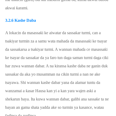
akwai
ƙ
arami.
3.2.6 Kashe Daba
A lokacin da masassa
ƙ
i ke aiwatar da sassa
ƙ
ar turmi, can a
tsakiyar turmin za a samu wata maha
ɗ
a da masassa
ƙ
i ke tsayar
da sassa
ƙ
arsa a tsakiyar turmi. A wannan maha
ɗ
a ce masassa
ƙ
i
ke tsayar da sassa
ƙ
ar da ya faro tun daga saman turmi daga ciki
har zuwa wannan dabar. A na kiransa kashe daba ne ganin duk
sassa
ƙ
ar da aka yo musamman na cikin turmi a nan ne ake
tsayawa. Shi wannan kashe dabar yana da alamar tuntu da
wanzamai a
ƙ
asar Hausa kan yi a kan yara wajen aski a
shekarun baya. Ita kuwa wannan dabar, galibi ana sassa
ƙ
e ta ne
bayan an gama shata yadda ake so turmin ya kasance, watau
fa
ɗ
insa da zurfinsa.