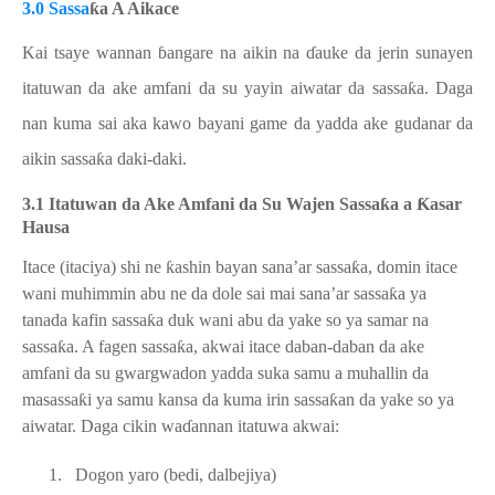
3.0 Sassa
ƙ
a A Aikace
Kai tsaye wannan
ɓ
angare na aikin na
ɗ
auke da jerin sunayen
itatuwan da ake amfani da su yayin aiwatar da sassa
ƙ
a. Daga
nan kuma sai aka kawo bayani game da yadda ake gudanar da
aikin sassa
ƙ
a daki-daki.
3.1 Ita
tuwan da Ake Amfani da Su Wajen Sassa
ƙ
a a
Ƙ
asar
Hausa
Itace (itaciya) shi ne
ƙ
ashin bayan sana’ar sassa
ƙ
a, domin itace
wani muhimmin abu ne da dole sai mai sana’ar sassa
ƙ
a ya
tanada kafin sassa
ƙ
a duk wani abu da yake so ya samar na
sassa
ƙ
a. A fagen sassa
ƙ
a, akwai itace daban-daban da ake
amfani da su gwargwadon yadda suka samu a muhallin da
masassa
ƙ
i ya samu kansa da kuma irin sassa
ƙ
an da yake so ya
aiwatar. Daga cikin wa
ɗ
annan itatuwa akwai:
1.
Dogon yaro (bedi, dalbejiya)