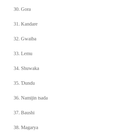
30.
Gora
31.
Kandare
32.
Gwaiba
33.
Lemu
34.
Shuwaka
35.
Ɗ
u
n
ɗ
u
36.
Namijin tsada
37.
Baushi
38.
Magarya