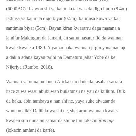
(6000BC). Tsawon shi ya kai mita takwas da
ɗ
igo hu
ɗ
u (8.4m)
fa
ɗ
insa ya kai mita
ɗ
igo biyar (0.5m), kaurinsa kuwa ya kai
santimita biyar (5cm). Bayan kiran
ƙ
wararru daga masana a
jami’ar Maiduguri da Jamani, an samu nasarar fid da wannan
kwale-kwale a 1989. A yanzu haka wannan jirgin yana nan aje
a
ɗ
akin adana kayan tarihi na Damaturu jahar Yobe
da ke
Nijeriya (Rambo, 2018).
Wannan ya nuna mutanen Afirka sun da
ɗ
e da fasahar sarrafa
itace zuwa wasu abubuwan bu
ƙ
atunsu na yau da kullum. Duk
da haka, abin tambaya a nan shi ne, yaya suke aiwatar da
wannan aiki? Dalili kuwa shi ne, shekarun wannan kwale-
kwalen sun nuna an samar da shi ne tun lokacin
iron age
(lokacin amfani da
ƙ
arfe).