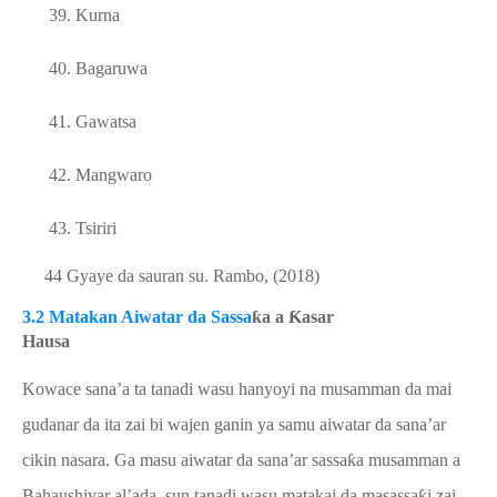
39.
Kurna
40.
Bagaruwa
41.
Gawatsa
42.
Mangwaro
43.
Tsiriri
44
Gyaye da sauran su
. Rambo, (2018)
3.2 Matakan Aiwatar da Sassa
ƙ
a
a
Ƙ
asar
Hausa
Kowace sana’a ta tanadi wasu hanyoyi na musamman da mai
gudanar da ita zai bi wajen ganin ya samu aiwatar da sana’ar
cikin nasara. Ga masu aiwatar da sana’ar sassa
ƙ
a musamman a
Bahaushiyar al’ada, sun tanadi wasu matakai da masassa
ƙ
i zai