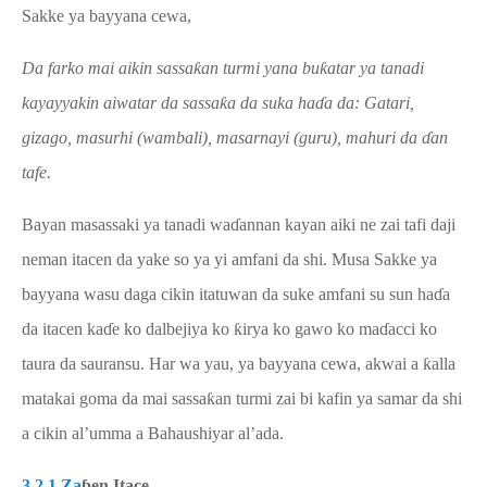
Sakke ya bayyana cewa,
Da farko mai aikin sassa
ƙ
an turmi yana bu
ƙ
atar
ya tanadi
kayayyakin aiwatar da sassa
ƙ
a da suka ha
ɗ
a da: Gatari,
gizago, masurhi (wambali), masarnayi (guru), mahuri da
ɗ
an
tafe.
Bayan masassa
k
i ya tanadi wa
ɗ
annan kayan aiki ne zai tafi daji
neman itacen da yake so ya yi amfani da shi. Musa Sakke ya
bayyana wasu daga cikin itatuwan da suke amfani su sun ha
ɗ
a
da itacen ka
ɗ
e ko dalbejiya ko
ƙ
irya ko gawo ko ma
ɗ
acci ko
taura da sauransu. Har wa yau, ya bayyana cewa
,
akwai a
ƙ
alla
matakai
goma
da mai sassa
ƙ
an turmi zai bi kafin ya samar da shi
a cikin al’umma a Bahaushiyar al’ada.
3.2.1 Za
ɓ
en
I
tace