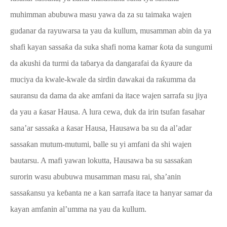
muhimman abubuwa masu yawa da za su taimaka wajen
gudanar da rayuwarsa ta yau da kullum, musamman abin da ya
shafi kayan sassa
ƙ
a da suka shafi noma kamar
ƙ
ota da sungumi
da akushi da turmi da ta
ɓ
arya da dangarafai da
ƙ
yaure da
muciya da kwale-kwale da sirdin dawakai da ra
ƙ
umma da
sauransu da dama da ake amfani da itace wajen sarrafa su jiya
da yau a
ƙ
asar Hausa. A lura cewa, duk da irin tsufan fasahar
sana’ar sassa
ƙ
a a
ƙ
asar Hausa, Hausawa ba su da al’adar
sassa
ƙ
an mutum-mutumi, balle su yi amfani da shi wajen
bautarsu. A mafi yawan lokutta, Hausawa ba su sassa
ƙ
an
sur
o
rin wasu abubuwa musamman masu rai, sha’anin
sassa
ƙ
ansu ya ke
ɓ
anta ne a kan sarrafa itace ta hanyar samar da
kayan amfanin al’umma na yau da kullum.