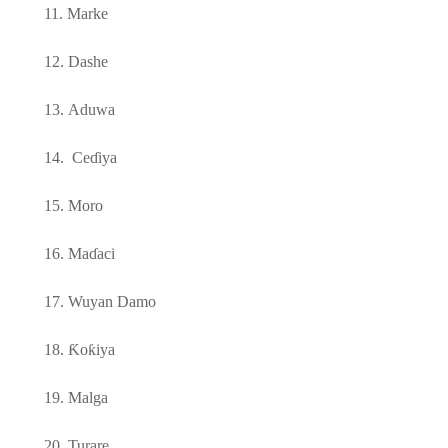
11.
Marke
12.
Dashe
13.
Aduwa
14.
Ce
ɗ
iya
15.
Moro
16.
Ma
ɗ
aci
17.
Wuyan Damo
18.
Ƙ
o
ƙ
iya
19.
Malga
20.
Turare