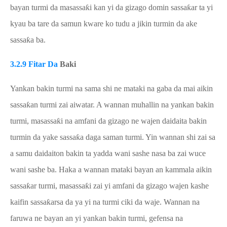
bayan turmi da masassa
ƙ
i kan yi da gizago domin sassa
ƙ
ar ta yi
kyau ba tare da samun kware ko tudu a jikin turmin da ake
sassa
ƙ
a ba.
3.2.9 Fitar Da
B
aki
Yankan bakin turmi na sama shi ne mataki na gaba da mai aikin
sassa
ƙ
an turmi zai aiwatar. A wannan muhallin na yankan bakin
turmi, masassa
ƙ
i
na amfani da gizago ne wajen daidaita bakin
turmin da yake sassa
ƙ
a daga saman turmi. Yin wannan shi zai sa
a samu daidaiton bakin ta yadda wani sashe nasa ba zai wuce
wani sashe ba. Haka a wannan mataki bayan an kammala aikin
sassa
ƙ
ar turmi, masassa
ƙ
i zai yi amfani da gizago wajen kashe
kaifin sassa
ƙ
arsa da ya yi na turmi ciki da waje. Wannan na
faruwa ne bayan an yi yankan bakin turmi, gefensa na