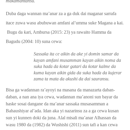
makamantansu.
Duba daga wannan ma’anar za a ga duk dai maganar sarrafa
itace zuwa wasu abubuwan amfani
al’umma suke Magana a kai.
Bugu da
ƙ
ari, Ambursa (2015: 23) ya rawaito Hamma da
Bagudu (2004: 10) suna cewa:
Sassa
ƙ
a ita ce aikin da ake yi domin samar da
kayan amfani musamman kayan aikin noma da
suka ha
ɗ
a da
ƙ
otar gatari da
ƙ
otar kalme da
kuma kayan aikin gida da suka ha
ɗ
a da kujerar
zama ta mata da akushi da dai sauransu.
Bisa ga wa
ɗ
annan ra’ayoyi na masana da manazarta daban-
daban, a nan ana iya cewa, wa
ɗ
annan ma’anoni sun bayar da
haske sosai dangane da ma’anar sassa
ƙ
a musasamman a
Bahaushiyar al’ada.
Idan aka yi nazarinsu za a ga cewa kusan
sun yi kunnen doki da juna. Alal misali ma’anar Alhassan da
wasu 1980 da (1982) da Wushishi (2011) sun tafi a kan cewa