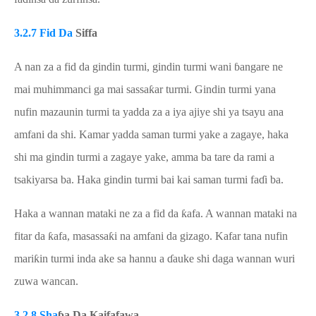
3.2.7 Fid Da
S
iffa
A nan za a fid da gindin turmi, gindin turmi wani
ɓ
angare ne
mai muhimmanci ga mai sassa
ƙ
ar turmi. Gindin turmi yana
nufin mazaunin turmi ta yadda za a iya ajiye shi ya tsayu ana
amfani da shi.
Kamar yadda saman turmi yake a zagaye, haka
shi ma gindin turmi a zagaye yake, amma ba tare da rami a
tsakiyarsa ba. Haka gindin turmi bai kai saman turmi fa
ɗ
i ba.
Haka a wannan mataki ne za a fid da
ƙ
afa. A wannan mataki na
fitar da
ƙ
afa, masassa
ƙ
i na amfani da gizago. Kafar tana nufin
mari
ƙ
in turmi inda ake sa hannu a
ɗ
auke shi daga wannan wuri
zuwa wancan.
3.2.8 Sha
ɓ
a Da
K
aifafawa