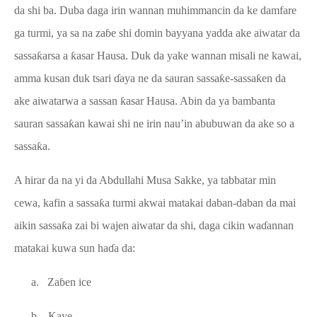
da shi ba. Duba daga irin wannan muhimmancin da ke damfare
ga turmi, ya sa na za
ɓ
e shi domin bayyana yadda ake aiwatar da
sassa
ƙ
arsa a
ƙ
asar Hausa. Duk da yake wannan misali ne kawai,
amma kusan duk tsari
ɗ
aya ne da sauran sassa
ƙ
e-sassa
ƙ
en da
ake aiwatarwa a sassan
ƙ
asar Hausa. Abin da ya bambanta
sauran sassa
ƙ
an kawai shi ne irin nau’in abubuwan da ake so a
sassa
ƙ
a.
A hirar da na yi da Abdullahi Musa Sakke, ya tabbatar min
cewa, kafin a sassa
ƙ
a turmi akwai matakai daban-daban da mai
aikin
sassa
ƙ
a
zai bi
wajen aiwatar da shi
, daga cikin wa
ɗ
annan
matakai kuwa sun ha
ɗ
a da:
a.
Za
ɓ
en ice
b.
Kaye