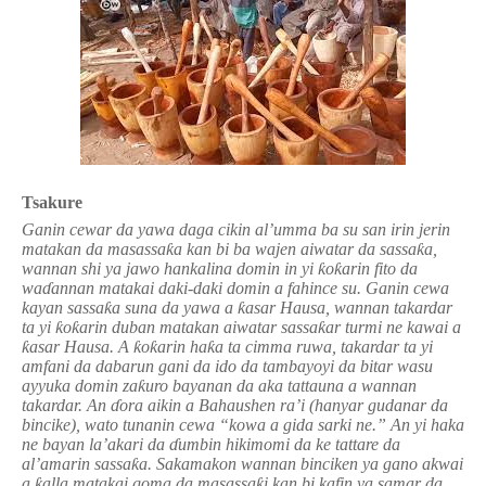
Tsakure
Ganin cewar da yawa daga cikin al’umma ba su san irin jerin
matakan da masassa
ƙ
a kan bi ba wajen aiwatar da sassa
ƙ
a,
wannan shi ya jawo hankalina domin in yi
ƙ
o
ƙ
arin fito da
wa
ɗ
annan matakai daki-daki domin a fahince su. Ganin cewa
kayan sassa
ƙ
a suna da yawa a
ƙ
asar Hausa, wannan takardar
ta yi
ƙ
o
ƙ
arin duban matakan aiwatar sassa
ƙ
ar turmi ne kawai a
ƙ
asar Hausa. A
ƙ
o
ƙ
arin ha
ƙ
a ta cimma ruwa, takardar ta yi
amfani da dabarun gani da ido da tambayoyi da bitar wasu
ayyuka domin za
ƙ
uro bayanan da aka tattauna a wannan
takardar. An
ɗora aikin a Bahaushen ra’i (hanyar gudanar da
bincike), wato tunanin cewa “kowa a gida sarki ne
.” An yi haka
ne bayan la’akari da
ɗumbin hikimomi da ke tattare da
al’amarin sassaƙa.
Sakamakon wannan binciken ya gano akwai
a
ƙ
alla matakai goma da masassa
ƙ
i kan bi kafin ya samar da