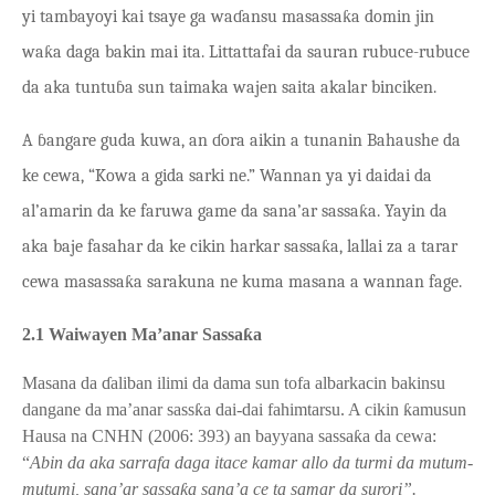
yi tambayoyi kai tsaye ga waɗansu masassaƙa domin jin
waƙa daga bakin mai ita. Littattafai da sauran rubuce-rubuce
da aka tuntuɓa sun taimaka wajen saita akalar binciken.
A ɓangare guda kuwa, an ɗora aikin a tunanin Bahaushe da
ke cewa, “Kowa a gida sarki ne.” Wannan ya yi daidai da
al’amarin da ke faruwa game da sana’ar sassaƙa. Yayin da
aka baje fasahar da ke cikin harkar sassaƙa, lallai za a tarar
cewa masassaƙa sarakuna ne kuma masana a wannan fage.
2.1 Waiwayen Ma’anar Sassa
ƙ
a
Masana da
ɗ
aliban ilimi da dama sun tofa albarkacin bakinsu
dangane da ma’anar sass
ƙ
a dai-dai fahimtarsu. A cikin
ƙ
amusun
Hausa na CNHN (2006: 393) an bayyana sassa
ƙ
a da cewa:
“
Abin da aka sarrafa daga itace kamar allo da turmi da mutum-
mutumi, sana’ar sassa
ƙ
a sana’a ce ta samar da surori”.