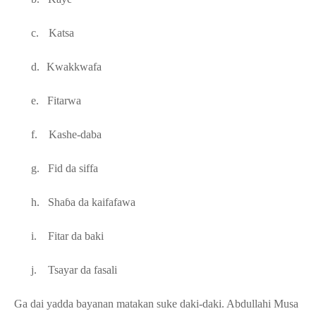
c.
Katsa
d.
Kwakkwafa
e.
Fitarwa
f.
Kashe-daba
g.
Fid da siffa
h.
Sha
ɓ
a da kaifafawa
i.
Fitar da baki
j.
Tsayar da fasali
Ga dai yadda bayanan matakan suke daki-daki. Abdullahi Musa