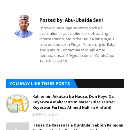
Posted by:
Abu-Ubaida Sani
I provide language services such as
translation, transcription, proofreading,
interpretation, etc in the Hausa language. I
also outsource in Pidgin, Yoruba, Igbo, Fulah,
and Kanuri. Contact me through email:
abuubaidasani5@gmail.com or WhatsApp:
+2348133529736
YOU MAY LIKE THESE POSTS
Kalmomin Aikatau Na Hausa: Don Koyo Da
Koyarwa a Makarantun Masar (Bisa Turbar
Koyarwar Farfesa Ahmed Halliru Amfani)
July 27, 2026
Hausa Da Rassanta a Dunkule: Sabbin Kalmomi