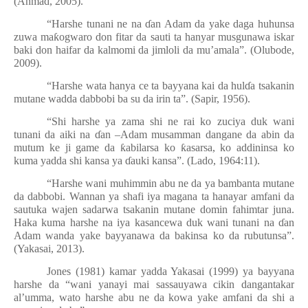
(Ahmad, 2005).
“Harshe tunani ne na
ɗ
an Adam da yake daga huhunsa
zuwa ma
ƙ
ogwaro don fitar da sauti ta hanyar musgunawa iskar
baki don haifar da kalmomi da jimloli da mu’amala”. (Olubode,
2009).
“Harshe wata hanya ce ta bayyana kai da hul
ɗ
a tsakanin
mutane wadda dabbobi ba su da irin ta”. (Sapir, 1956).
“Shi harshe ya zama shi ne rai ko zuciya duk wani
tunani da aiki na
ɗ
an –Adam musamman dangane da abin da
mutum ke ji game da
ƙ
abilarsa ko
ƙ
asarsa, ko addininsa ko
kuma yadda shi kansa ya
ɗ
auki kansa”. (Lado, 1964:11).
“Harshe wani muhimmin abu ne da ya bambanta mutane
da dabbobi. Wannan ya shafi iya magana ta hanayar amfani da
sautuka wajen sadarwa tsakanin mutane domin fahimtar juna.
Haka kuma harshe na iya kasancewa duk wani tunani na
ɗ
an
Adam wanda yake bayyanawa da bakinsa ko da rubutunsa”.
(Yakasai, 2013).
Jones (1981) kamar yadda Yakasai (1999) ya bayyana
harshe da “wani yanayi mai sassauyawa cikin dangantakar
al’umma, wato harshe abu ne da kowa yake amfani da shi a