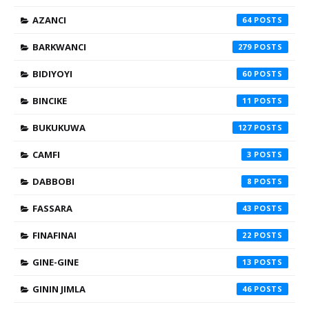
AZANCI
64
BARKWANCI
279
BIDIYOYI
60
BINCIKE
11
BUKUKUWA
127
CAMFI
3
DABBOBI
8
FASSARA
43
FINAFINAI
22
GINE-GINE
13
GININ JIMLA
46