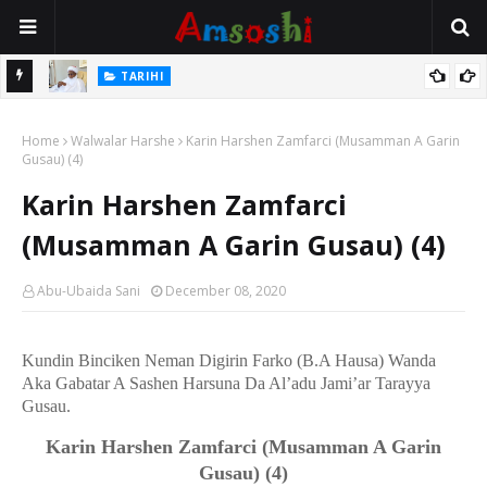
Na Mata
TARIHI
Sarkin Gummi Na Sha Biyar: Sarkin Mafaran Gummi Justice Lawal
Home
Hassan
Walwalar Harshe
Karin Harshen Zamfarci (Musamman A Garin
Gusau) (4)
Karin Harshen Zamfarci
(Musamman A Garin Gusau) (4)
Abu-Ubaida Sani
December 08, 2020
Kundin Binciken Neman Digirin Farko (B.A Hausa) Wanda
Aka Gabatar A Sashen Harsuna Da Al’adu Jami’ar Tarayya
Gusau.
Karin Harshen Zamfarci
(Musamman A Garin
Gusau)
(4)