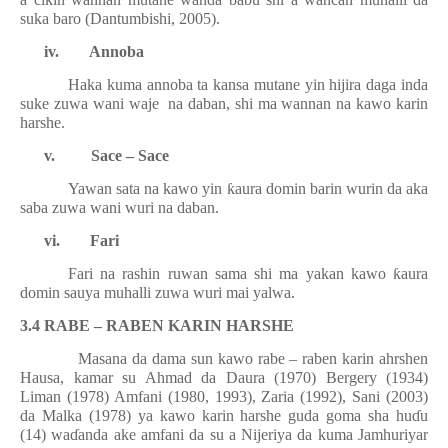
suka baro (Dantumbishi, 2005).
iv.
Annoba
Haka kuma annoba ta kansa mutane yin hijira daga inda
suke zuwa wani waje na daban, shi ma wannan na kawo karin
harshe.
v.
Sace – Sace
Yawan sata na kawo yin
ƙ
aura domin barin wurin da aka
saba zuwa wani wuri na daban.
vi.
Fari
Fari na rashin ruwan sama shi ma yakan kawo
ƙ
aura
domin sauya muhalli zuwa wuri mai yalwa.
3.4 RABE – RABEN KARIN HARSHE
Masana da dama sun kawo rabe – raben karin ahrshen
Hausa, kamar su Ahmad da Daura (1970) Bergery (1934)
Liman (1978) Amfani (1980, 1993), Zaria (1992), Sani (2003)
da Malka (1978) ya kawo karin harshe guda goma sha hu
ɗ
u
(14) wa
ɗ
anda ake amfani da su a Nijeriya da kuma Jamhuriyar