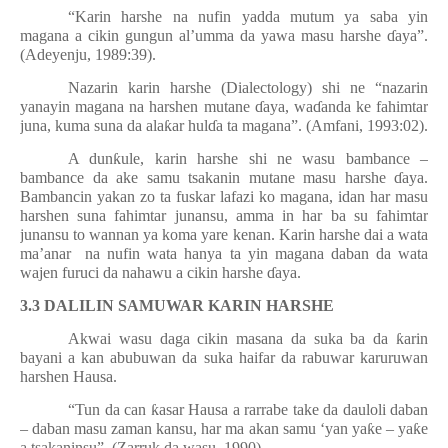
“Karin harshe na nufin yadda mutum ya saba yin
magana a cikin gungun al’umma da yawa masu harshe
ɗ
aya”.
(Adeyenju, 1989:39).
Nazarin karin harshe (Dialectology) shi ne “nazarin
yanayin magana na harshen mutane
ɗ
aya, wa
ɗ
anda ke fahimtar
juna, kuma suna da ala
ƙ
ar hul
ɗ
a ta magana”. (Amfani, 1993:02).
A dun
ƙ
ule, karin harshe shi ne wasu bambance –
bambance da ake samu tsakanin mutane masu harshe
ɗ
aya.
Bambancin yakan zo ta fuskar lafazi ko magana, idan har masu
harshen suna fahimtar junansu, amma in har ba su fahimtar
junansu to wannan ya koma yare kenan. Karin harshe dai a wata
ma’anar na nufin wata hanya ta yin magana daban da wata
wajen furuci da nahawu a cikin harshe
ɗ
aya.
3.3 DALILIN SAMUWAR KARIN HARSHE
Akwai wasu daga cikin masana da suka ba da
ƙ
arin
bayani a kan abubuwan da suka haifar da rabuwar karuruwan
harshen Hausa.
“Tun da can
ƙ
asar Hausa a rarrabe take da dauloli daban
– daban masu zaman kansu, har ma akan samu ‘yan ya
ƙ
e – ya
ƙ
e
a tsakaninsu”. (Zarruk da wasu, 1990).