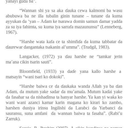
yanayi guda ba”.
“Wannan shi ya sa aka
ɗ
auka cewa kalmomi ba wasu
abubuwa ba ne illa tubalin ginin tunane – tunane da kuma
ayyukan da ‘yan – Adam ke tsarawa domin samun damar yadda
za su iya fahimta, su kuma iya sarrafa mazaununsu” (Lenneberg,
1967).
“Harshe wata kafa ce ta shimfi
ɗ
a da kuma tabbatar da
ɗ
aurewar dangantaka tsakanin al’umma”. (Trudgil, 1983).
Langacker, (1972) ya
ɗ
au harshe ne “tamkar jerin
ma’ana cikin tsarin sauti”.
Bloomfield, (1933) ya da
ɗ
e yana kallo harshe a
matsayin “wani tsari ko dokoki”.
“Harshe baiwa ce da
ɗ
aukaka wanda Allah ya ba
ɗ
an
Adam, da mutum yake sadar da mu’amala. Mutum ka
ɗ
ai yake
da fasahar sa da nisha
ɗ
insa ta hanyar harshe. Ya kan yi wa
ƙ
a ko
wani wani azanci kamar karin magana ko kirari ko zambo,
harshen duniya irinsu Ingilishi da Larabci da Yarbanci da
sauransu, suna amfani da wannan baiwa ta fasaha”. (Rabi’u
Zarruk).