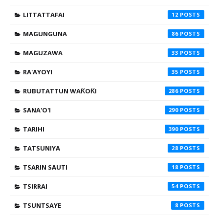
LITTATTAFAI
12
MAGUNGUNA
86
MAGUZAWA
33
RA'AYOYI
35
RUBUTATTUN WAƘOƘI
286
SANA'O'I
290
TARIHI
390
TATSUNIYA
28
TSARIN SAUTI
18
TSIRRAI
54
TSUNTSAYE
8