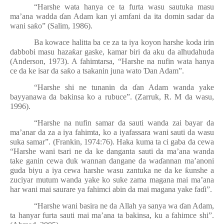
“Harshe wata hanya ce ta furta wasu sautuka masu
ma’ana wadda
ɗ
an Adam kan yi amfani da ita domin sadar da
wani sa
ƙ
o” (Salim, 1986).
Ba kowace halitta ba ce za ta iya koyon harshe koda irin
dabbobi masu haza
ƙ
ar gaske, kamar biri da aku da alhudahuda
(Anderson, 1973). A fahimtarsa, “Harshe na nufin wata hanya
ce da ke isar da sa
ƙ
o a tsakanin juna wato
Ɗ
an Adam”.
“Harshe shi ne tunanin da
ɗ
an Adam wanda yake
bayyanawa da bakinsa ko a rubuce”. (Zarruk, R. M da wasu,
1996).
“Harshe na nufin samar da sauti wanda zai bayar da
ma’anar da za a iya fahimta, ko a iyafassara wani sauti da wasu
suka samar”. (Frankin, 1974:76). Haka kuma ta ci gaba da cewa
“Harshe wani tsari ne da ke danganta sauti da ma’ana wanda
take ganin cewa duk wannan dangane da wa
ɗ
annan ma’anoni
guda biyu a iya cewa harshe wasu zantuka ne da ke
ƙ
unshe a
zuciyar mutum wanda yake ko suke zama magana mai ma’ana
har wani mai saurare ya fahimci abin da mai magana yake fa
ɗ
i”.
“Harshe wani basira ne da Allah ya sanya wa
ɗ
an Adam,
ta hanyar furta sauti mai ma’ana ta bakinsa, ku a fahimce shi”.