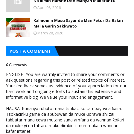
Na Ilimin Harshe Don Manyan Makarantu
April 08, 2026
Kalmomin Masu Sayar da Man Fetur Da Bakin
Mai a Garin Sakkwato
March 28, 2026
POST A COMMENT
0 Comments
ENGLISH: You are warmly invited to share your comments or
ask questions regarding this post or related topics of interest.
Your feedback serves as evidence of your appreciation for our
hard work and ongoing efforts to sustain this extensive and
informative blog. We value your input and engagement.
HAUSA: Kuna iya rubuto mana tsokaci ko tambayoyi a ƙasa.
Tsokacinku game da abubuwan da muke ɗorawa shi zai
tabbatar mana cewa mutane suna amfana da wannan ƙoƙari
da muke yi na tattaro muku ɗimbin ilimummuka a wannan
kafar intanet.