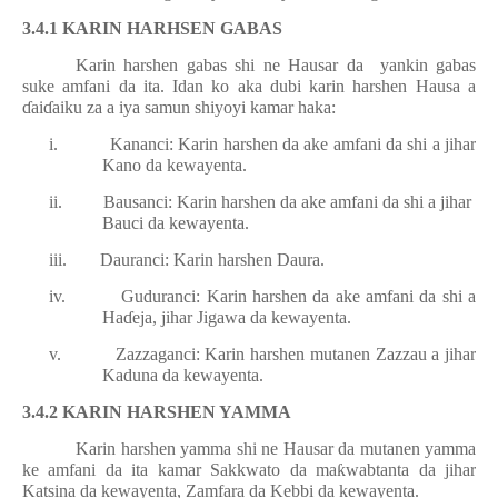
3.4.1 KARIN HARHSEN GABAS
Karin harshen gabas shi ne Hausar da yankin gabas
suke amfani da ita. Idan ko aka dubi karin harshen Hausa a
ɗ
ai
ɗ
aiku za a iya samun shiyoyi kamar haka:
i.
Kananci: Karin harshen da ake amfani da shi a jihar
Kano da kewayenta.
ii.
Bausanci: Karin harshen da ake amfani da shi a jihar
Bauci da kewayenta.
iii.
Dauranci: Karin harshen Daura.
iv.
Guduranci: Karin harshen da ake amfani da shi a
Ha
ɗ
eja, jihar Jigawa da kewayenta.
v.
Zazzaganci: Karin harshen mutanen Zazzau a jihar
Kaduna da kewayenta.
3.4.2 KARIN HARSHEN YAMMA
Karin harshen yamma shi ne Hausar da mutanen yamma
ke amfani da ita kamar Sakkwato da ma
ƙ
wabtanta da jihar
Katsina da kewayenta, Zamfara da Kebbi da kewayenta.