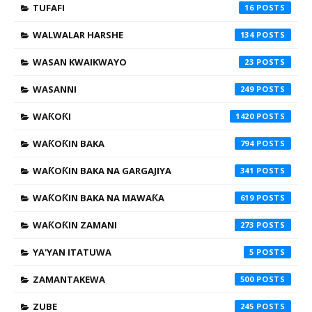
TUFAFI
16
WALWALAR HARSHE
134
WASAN KWAIKWAYO
23
WASANNI
249
WAƘOƘI
1420
WAƘOƘIN BAKA
794
WAƘOƘIN BAKA NA GARGAJIYA
341
WAƘOƘIN BAKA NA MAWAƘA
619
WAƘOƘIN ZAMANI
273
YA'YAN ITATUWA
5
ZAMANTAKEWA
500
ZUBE
245