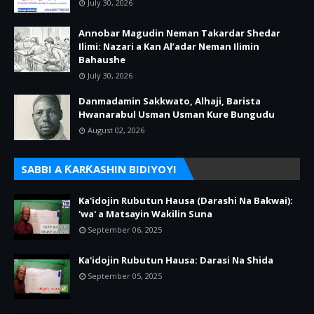
July 30, 2026
Annobar Magudin Neman Takardar Shedar
Ilimi: Nazari a Kan Al’adar Neman Ilimin
Bahaushe
July 30, 2026
Danmadamin Sakkwato, Alhaji, Barista
Hwanarabul Usman Usman Kure Bungudu
August 02, 2026
SABBI A ƘARƘASHIN BIDIYOYI
Ka'idojin Rubutun Hausa (Darashi Na Bakwai):
'wa' a Matsayin Wakilin Suna
September 06, 2025
Ka'idojin Rubutun Hausa: Darasi Na Shida
September 05, 2025