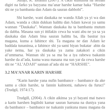
Surajo, R. Ibrahim (2007). A cikin kundinsa na neman
digiri na farko ya bayyana ma’anar harshe kamar haka “Harshe
shi ne ya bambanta
ɗ
an Adam da sauran dabbobi”.
Shi harshe, wani
ɗ
aukaka ne wanda Allah ya yi wa
ɗ
an
Adam, wanda a cikin dukkan halittu
ɗ
an Adam kawai ya samu
wannan “
Ɗ
aukaka”. Wannan
ɗ
aukaka ita ta bambanta mutum
da dabba. Masana sun yi ittifa
ƙ
in cewa ba wani abu ne ya sa ya
ɗ
aukaka
ɗ
an Adam bisa sauran halittu ba, illa basirar iya
magana, kuma a fahimce shi. Ta magana ne
ɗ
an Adam ke
baddala tunaninsa, a fahimce shi ya sami biyan bu
ƙ
atar abin da
yake nema, har ya
ɗ
aukaka ya zama za
ƙ
akori a cikin
al’ummarsa. Wannan shi ya sa ma ba a iya rabewa tsakanin
harshe da al’ada, kuma wasu masana ma sun yar da cewa harshe
shi ne “AL’ADAH” sannan al’ada shi ne “HARSHE”.
3.2 MA’ANAR KARIN HARSHE
“Karin harshe yana nufin bambance – bambance da ake
samu a cikin harshe, ta fannin kalmomi, nahawu da furuci”
(Trudgil, 1974:17).
Trudgill, (2004). A cikin aikinsa ya yi bayani mai tsawo
a karin harshen Ingilishi kamar sauran harsuna na duniya yana
da bambance – bambance ne tsakanin yankuna masu magana da