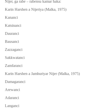
Nijer, ga rabe – rabensu kamar haka:
Karin Harshen a Nijeriya (Malka, 1975)
1.
Kananci
2.
Katsinanci
3.
Dauranci
4.
Bausanci
5.
Zazzaganci
6.
Sakkwatanci
7.
Zamfaranci
Karin Harshen a Jamhuriyar Nijer (Malka, 1975)
1.
Damagaranci
2.
Arewanci
3.
Adaranci
4.
Langanci