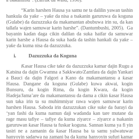
“Karin harshen Hausa ya samu ne ta dalilin yawan tashin
hankula da ya
ƙ
e – ya
ƙ
e da nisa a tsakanin garuruwa da koguna
(Gulabe) da dazuzzuka da makamantan abubuwa irin su, da kan
tallafa wajen samuwar karin harshe”. (Dantumbushi, 2005). Ga
bayanin ka
ɗ
an daga cikin dalilan da suka haifar da samuwar
karin harshe a Hausa da suka ha
ɗ
a da tashin hankali da ya
ƙ
e –
ya
ƙ
e da kuma nisa da dazuzzuka.
i.
Dazuzzuka da Koguna
Ƙ
asar Hausa cike take da dazuzzuka kamar dajin Rugu a
Katsina da dajin Gwamna a Sakkwato/Zamfara da dajin Yankari
a Bauci da dajin Falgori a Kano da makamantansu a
ƙ
asar
Hausa. Dangane da koguna (Gulabe) kuwa akwai, kogin
Bunsuru, da kogin Rima, da kogin Kwara, da kogin
Ha
ɗ
eja/Jama’are da makamantansu da dama a cikin
ƙ
asar Hausa
sun taka irin ta su muhimmiyar rawa wajen samuwar karin
harshen Hausa. Saboda irin dazuzzukan cike suke da
ɓ
arayi da
‘yan fashi da kuma namun daji wa
ɗ
anda kan tare mutane da
rage masu tafiye – tafiye da kuma ziyarce – ziyarce a tsakanin
garuruwan
ƙ
asar Hausa ta fuskar koguna. Sannan kuma ya fi yin
tasiri ne a zamanin da
ƙ
asar Hausa ba ta samu yalwatuwar
hanyoyin sadarwa na zamani ba da kuma hanyoyin sufuri kamar