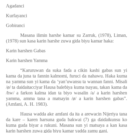
5.
Agadanci
6.
Kurfayanci
7.
Gobiranci
Masana ilimin harshe kamar su Zarruk, (1978), Liman,
(1978) sun kasa karin harshe zuwa gida biyu kamar haka:
1.
Karin harshen Gabas
2.
Karin harshen Yamma
“Karuruwan da suka fa
ɗ
a a cikin kashi gabas sun yi
kama da juna ta fannin kalmomi, furuci da nahawu. Haka kuma
na yamma sun yi kama da ‘yan’uwansu ta wannan fanni. Misali
/
ø/ ta daidaitacciyar Hausa bale
ɓ
iya kuma tsayau, takan kama da
/hw/ a farkon kalma idan ta biyo wasalin /a/ a karin harshen
yamma, amma tana a matsayin /ø/ a karin harshen gabas”.
(Amfani, A. H. 1983).
Hausa wadda ake amfani da ita a arewacin Nijeriya tana
da kare – karen harsuna guda bakwai (7) ga
ɗ
ai
ɗ
aikunsu ko
kuma guda biyar a rukuni. Masana sun yi matsaya a kan kasa
karin harshen zuwa gida biyu kamar yadda zamu gani.