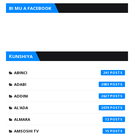
BI MU A FACEBOOK
ƘUNSHIYA
ABINCI
241
ADABI
2083
ADDINI
2627
AL'ADA
2079
ALMARA
12
AMSOSHI TV
15