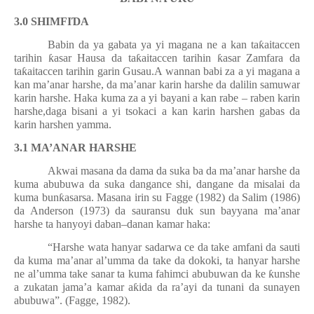
3.0
SHIMFI
Ɗ
A
Babin da ya gabata ya yi magana ne a kan ta
ƙ
aitaccen
tarihin
ƙ
asar Hausa da ta
ƙ
aitaccen tarihin
ƙ
asar Zamfara da
ta
ƙ
aitaccen tarihin garin Gusau.A wannan babi za a yi magana a
kan ma’anar harshe, da ma’anar karin harshe da dalilin samuwar
karin harshe. Haka kuma za a yi bayani a kan rabe – raben karin
harshe,daga bisani a yi tsokaci a kan karin harshen gabas da
karin harshen yamma.
3.1 MA’ANAR HARSHE
Akwai masana da dama da suka ba da ma’anar harshe da
kuma abubuwa da suka dangance shi, dangane da misalai da
kuma bun
ƙ
asarsa. Masana irin su Fagge (1982) da Salim (1986)
da Anderson (1973) da sauransu duk sun bayyana ma’anar
harshe ta hanyoyi daban–danan kamar haka:
“Harshe wata hanyar sadarwa ce da take amfani da sauti
da kuma ma’anar al’umma da take da dokoki, ta hanyar harshe
ne al’umma take sanar ta kuma fahimci abubuwan da ke
ƙ
unshe
a zukatan jama’a kamar a
ƙ
ida da ra’ayi da tunani da sunayen
abubuwa”. (Fagge, 1982).