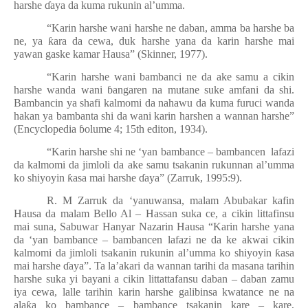
harshe
ɗ
aya da kuma rukunin al’umma.
“Karin harshe wani harshe ne daban, amma ba harshe ba
ne, ya
ƙ
ara da cewa, duk harshe yana da karin harshe mai
yawan gaske kamar Hausa” (Skinner, 1977).
“Karin harshe wani bambanci ne da ake samu a cikin
harshe wanda wani
ɓ
angaren na mutane suke amfani da shi.
Bambancin ya shafi kalmomi da nahawu da kuma furuci wanda
hakan ya bambanta shi da wani karin harshen a wannan harshe”
(Encyclopedia
ɓ
olume 4; 15th editon, 1934).
“Karin harshe shi ne ‘yan bambance – bambancen lafazi
da kalmomi da jimloli da ake samu tsakanin rukunnan al’umma
ko shiyoyin
ƙ
asa mai harshe
ɗ
aya” (Zarruk, 1995:9).
R. M Zarruk da ‘yanuwansa, malam Abubakar kafin
Hausa da malam Bello Al – Hassan suka ce, a cikin littafinsu
mai suna, Sabuwar Hanyar Nazarin Hausa “Karin harshe yana
da ‘yan bambance – bambancen lafazi ne da ke akwai cikin
kalmomi da jimloli tsakanin rukunin al’umma ko shiyoyin
ƙ
asa
mai harshe
ɗ
aya”. Ta la’akari da wannan tarihi da masana tarihin
harshe suka yi bayani a cikin littattafansu daban – daban zamu
iya cewa, lalle tarihin karin harshe galibinsa kwatance ne na
ala
ƙ
a ko bambance – bambance tsakanin kare – kare,