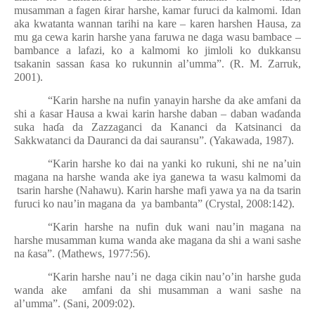
musamman a fagen
ƙ
irar harshe, kamar furuci da kalmomi. Idan
aka kwatanta wannan tarihi na kare – karen harshen Hausa, za
mu ga cewa karin harshe yana faruwa ne daga wasu bambace –
bambance a lafazi, ko a kalmomi ko jimloli ko dukkansu
tsakanin sassan
ƙ
asa ko rukunnin al’umma”. (R. M. Zarruk,
2001).
“Karin harshe na nufin yanayin harshe da ake amfani da
shi a
ƙ
asar Hausa a kwai karin harshe daban – daban wa
ɗ
anda
suka ha
ɗ
a da Zazzaganci da Kananci da Katsinanci da
Sakkwatanci da Dauranci da dai sauransu”. (Yakawada, 1987).
“Karin harshe ko dai na yanki ko rukuni, shi ne na’uin
magana na harshe wanda ake iya ganewa ta wasu kalmomi da
tsarin harshe (Nahawu). Karin harshe mafi yawa ya na da tsarin
furuci ko nau’in magana da ya bambanta” (Crystal, 2008:142).
“Karin harshe na nufin duk wani nau’in magana na
harshe musamman kuma wanda ake magana da shi a wani sashe
na
ƙ
asa”. (Mathews, 1977:56).
“Karin harshe nau’i ne daga cikin nau’o’in harshe guda
wanda ake amfani da shi musamman a wani sashe na
al’umma”. (Sani, 2009:02).