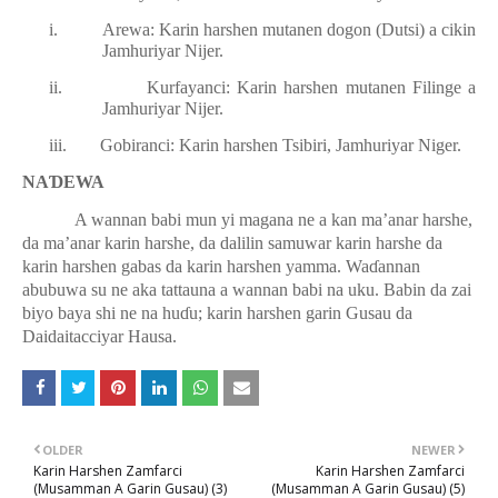
i.
Arewa: Karin harshen mutanen dogon (Dutsi) a cikin
Jamhuriyar Nijer.
ii.
Kurfayanci: Karin harshen mutanen Filinge a
Jamhuriyar Nijer.
iii.
Gobiranci: Karin harshen Tsibiri, Jamhuriyar Niger.
NA
Ɗ
EWA
A wannan babi mun yi magana ne a kan ma’anar harshe,
da ma’anar karin harshe, da dalilin samuwar karin harshe da
karin harshen gabas da karin harshen yamma. Wa
ɗ
annan
abubuwa su ne aka tattauna a wannan babi na uku. Babin da zai
biyo baya shi ne na hu
ɗ
u; karin harshen garin Gusau da
Daidaitacciyar Hausa.
OLDER
NEWER
Karin Harshen Zamfarci
Karin Harshen Zamfarci
(Musamman A Garin Gusau) (3)
(Musamman A Garin Gusau) (5)