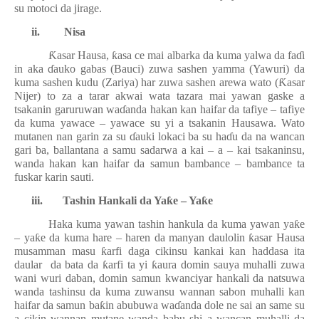
su motoci da jirage.
ii.
Nisa
Ƙ
asar Hausa,
ƙ
asa ce mai albarka da kuma yalwa da fa
ɗ
i
in aka
ɗ
auko gabas (Bauci) zuwa sashen yamma (Yawuri) da
kuma sashen kudu (Zariya) har zuwa sashen arewa wato (
Ƙ
asar
Nijer) to za a tarar akwai wata tazara mai yawan gaske a
tsakanin garuruwan wa
ɗ
anda hakan kan haifar da tafiye – tafiye
da kuma yawace – yawace su yi a tsakanin Hausawa. Wato
mutanen nan garin za su
ɗ
auki lokaci ba su ha
ɗ
u da na wancan
gari ba, ballantana a samu sadarwa a kai – a – kai tsakaninsu,
wanda hakan kan haifar da samun bambance – bambance ta
fuskar karin sauti.
iii.
Tashin Hankali da Ya
ƙ
e – Ya
ƙ
e
Haka kuma yawan tashin hankula da kuma yawan ya
ƙ
e
– ya
ƙ
e da kuma hare – haren da manyan daulolin
ƙ
asar Hausa
musamman masu
ƙ
arfi daga cikinsu kankai kan haddasa ita
daular da bata da
ƙ
arfi ta yi
ƙ
aura domin sauya muhalli zuwa
wani wuri daban, domin samun kwanciyar hankali da natsuwa
wanda tashinsu da kuma zuwansu wannan sabon muhalli kan
haifar da samun ba
ƙ
in abubuwa wa
ɗ
anda dole ne sai an same su
a cikin wannan mutane wanda babu shi a wancan muhalli da