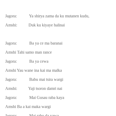
Jagora:
Ya shirya zama da ku mutanen kudu,
Amshi:
Duk ku kiyaye halinai
Jagora:
Ba ya ce ma baranai
Amshi
Tahi samo man rance
Jagora:
Ba ya cewa
Amshi
Yau wane ina kai ma malka
Jagora:
Babu mai tsira wargi
Amshi:
Yaji tsoron
ɗ
amri nai
Jagora:
Mai Gusau raba kaya
Amshi
Ba a kai maka wargi
Jagora:
Mai rabo da yawa