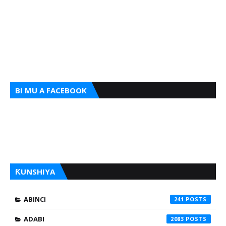
BI MU A FACEBOOK
ƘUNSHIYA
ABINCI
241
ADABI
2083