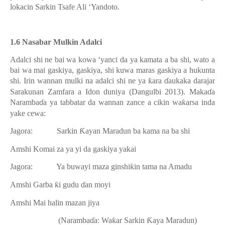
lokacin Sarkin Tsafe Ali ‘Yandoto.
1.6 Nasabar Mulkin Adalci
Adalci shi ne bai wa kowa ‘yanci da ya kamata a ba shi, wato a
bai wa mai gaskiya, gaskiya, shi kuwa maras gaskiya a hukunta
shi. Irin wannan mulki na adalci shi ne ya
ƙ
ara
ɗ
aukaka darajar
Sarakunan Zamfara a Idon duniya (Dangulbi 2013). Maka
ɗ
a
Naramba
ɗ
a ya tabbatar da wannan zance a cikin wa
ƙ
arsa inda
yake cewa:
Jagora:
Sarkin
Ƙ
ayan Maradun ba kama na ba shi
Amshi
Komai za ya yi da gaskiya yakai
Jagora:
Ya buwayi maza ginshi
ƙ
in tama na Amadu
Amshi
Garba
ƙ
i gudu
ɗ
an moyi
Amshi
Mai halin mazan jiya
(Naramba
ɗ
a: Wa
ƙ
ar Sarkin
Ƙ
aya Maradun)