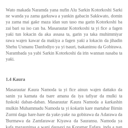
Wato maka
ɗ
a Naram
ɗ
a yana nufin Alu Sarkin Kotorkoshi Sarki
ne wanda ya zama garkuwa a yankin gabacin Sakkwato, domin
ya zama mai ga
ƙ
e maza idan sun taso ma garin Kotorkoshi ba
zai bari su iso can ba. Masarautar Kotorkoshi ta yi fice a fagen
ya
ƙ
i tun lokacin da aka assasa ta, garin ya taka muhimmiyar
rawa wajen kawar da ma
ƙ
iya a fagen ya
ƙ
i a lokacin da jihadin
Shehu Usmanu
Ɗ
anfodiyo ya yi tsauri, tsakaninsu da Gobirawa.
Naramba
ɗ
a ya yabi Sarkin Kotorkoshi da irin wannan nasaba ta
ya
ƙ
i.
1.4
Ƙ
aura
Masarautar
Ƙ
aura Namoda ta yi fice ainun wajen dattako da
sanin ya kamata da tsare amana da iya tafiyar da mulki ta
fuskoki daban-daban. Masarautar
Ƙ
aura Namoda a
ƙ
ar
ƙ
ashin
mulkin Muhammadu Namoda ta yi
ƙ
o
ƙ
arin kare martabar Birnin
Zurmi daga hare-hare da ya
ƙ
e-ya
ƙ
e na gobirawa da Adarawa da
Ɓ
urmawa da Zamfarawar Kiyawa da Sauransu. Namoda ya
kafa mazauninsa a wani dausayi na
Ƙ
oramar Fafara, inda a nan