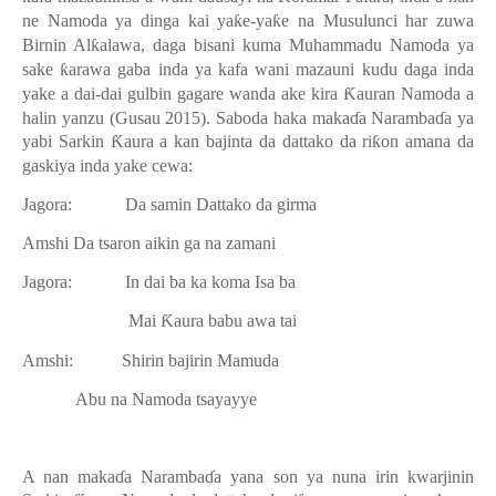
ne Namoda ya dinga kai ya
ƙ
e-ya
ƙ
e na Musulunci har zuwa
Birnin Al
ƙ
alawa, daga bisani kuma Muhammadu Namoda ya
sake
ƙ
arawa gaba inda ya kafa wani mazauni kudu daga inda
yake a dai-dai gulbin gagare wanda ake kira
Ƙ
auran Namoda a
halin yanzu (Gusau 2015). Saboda haka maka
ɗ
a Naramba
ɗ
a ya
yabi Sarkin
Ƙ
aura a kan bajinta da dattako da ri
ƙ
on amana da
gaskiya inda yake cewa:
Jagora:
Da samin Dattako da girma
Amshi
Da tsaron aikin ga na zamani
Jagora:
In dai ba ka koma Isa ba
Mai
Ƙ
aura babu awa tai
Amshi:
Shirin bajirin Mamuda
Abu na Namoda tsayayye
A nan maka
ɗ
a Naramba
ɗ
a yana son ya nuna irin kwarjinin