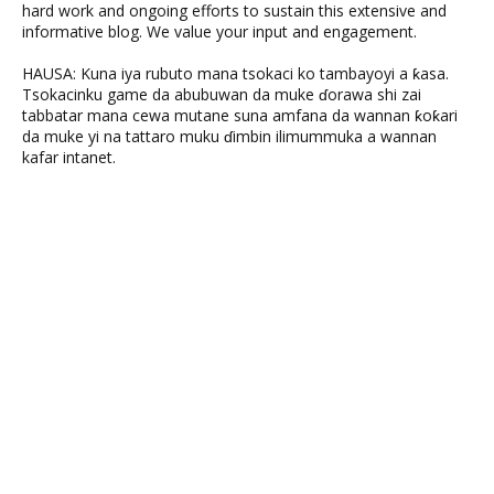
hard work and ongoing efforts to sustain this extensive and
informative blog. We value your input and engagement.
HAUSA: Kuna iya rubuto mana tsokaci ko tambayoyi a ƙasa.
Tsokacinku game da abubuwan da muke ɗorawa shi zai
tabbatar mana cewa mutane suna amfana da wannan ƙoƙari
da muke yi na tattaro muku ɗimbin ilimummuka a wannan
kafar intanet.