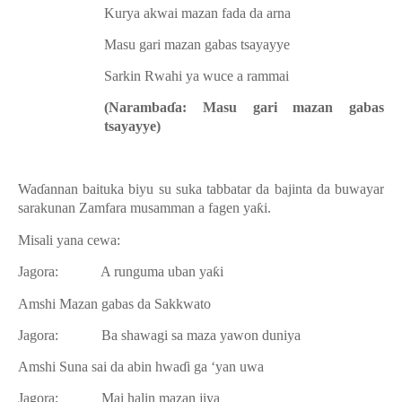
Kurya akwai mazan fada da arna
Masu gari mazan gabas tsayayye
Sarkin Rwahi ya wuce a rammai
(Naramba
ɗ
a: Masu gari mazan gabas
tsayayye)
Wa
ɗ
annan baituka biyu su suka tabbatar da bajinta da buwayar
sarakunan Zamfara musamman a fagen ya
ƙ
i.
Misali yana cewa:
Jagora:
A runguma uban ya
ƙ
i
Amshi
Mazan gabas da Sakkwato
Jagora:
Ba shawagi sa maza yawon duniya
Amshi
Suna sai da abin hwa
ɗ
i ga ‘yan uwa
Jagora:
Mai halin mazan jiya