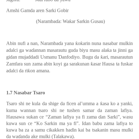
Amshi
Gamda aren Sarki Gobir
(Naramba
ɗ
a: Wa
ƙ
ar Sarkin Gusau)
Abin nufi a nan, Naramba
ɗ
a yana
ƙ
o
ƙ
arin nuna nasabar mulkin
adalci ga wa
ɗ
annan masarautu guda biyu masu ala
ƙ
a ta jinni ga
gidan mujaddadi Usmanu
Ɗ
anfodiyo. Bugu da
ƙ
ari, masarautun
Zamfara sun zama abin koyi ga sarakunan
ƙ
asar Hausa ta fuskar
adalci da ri
ƙ
on amana.
1.7 Nasabar Tsaro
Tsaro shi ne kula da shige da ficen al’umma a
ƙ
asa ko a yanki,
kuma wannan tsaro shi ne tushen samar da zaman lafiya.
Hausawa sukan ce “Zaman lafiya ya fi zama
ɗ
an Sarki”, wasu
kuwa sun ce “Ko Sarkin ma ya fi”. Idan babu zama lafiya to
kuwa ba za a samu cikakken ha
ɗ
in kai ba tsakanin masu mulki
da wa
ɗ
anda ake mulki (Talakawa).