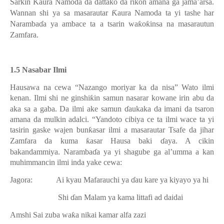
Sarkin
Ƙ
aura Namoda da dattako da ri
ƙ
on amana ga jama’arsa.
Wannan shi ya sa masarautar
Ƙ
aura Namoda ta yi tashe har
Naramba
ɗ
a ya ambace ta a tsarin wa
ƙ
o
ƙ
insa na masarautun
Zamfara.
1.5 Nasabar Ilmi
Hausawa na cewa “Nazango moriyar ka da nisa” Wato ilmi
kenan. Ilmi shi ne ginshi
ƙ
in samun nasarar kowane irin abu da
aka sa a gaba. Da ilmi ake samun
ɗ
aukaka da imani da tsaron
amana da mulkin adalci. “Yandoto cibiya ce ta ilmi wace ta yi
tasirin gaske wajen bun
ƙ
asar ilmi a masarautar Tsafe da jihar
Zamfara da kuma
ƙ
asar Hausa baki
ɗ
aya. A cikin
bakandammiya. Naramba
ɗ
a ya yi shagube ga al’umma a kan
muhimmancin ilmi inda yake cewa:
Jagora:
Ai kyau Mafarauchi ya
ɗ
au kare ya kiyayo ya hi
Shi
ɗ
an Malam ya kama littafi ad daidai
Amshi
Sai zuba wa
ƙ
a nikai kamar alfa zazi