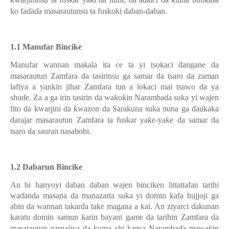
ƙ
ƙ
ko fa
ɗ
a
ɗ
a masarautunsu ta fuskoki daban-daban.
1.1 Manufar Bincike
Manufar wannan ma
ƙ
ala ita ce ta yi tsokaci dangane da
masarautun Zamfara da tasirinsu ga samar da tsaro da zaman
lafiya a yankin jihar Zamfara tun a lokaci mai tsawo da ya
shu
ɗ
e. Za a ga irin tasirin da wa
ƙ
o
ƙ
in Naramba
ɗ
a suka yi wajen
fito da kwarjini da
ƙ
wazon da Sarakuna suka nuna ga
ɗ
aukaka
darajar masarautun Zamfara ta fuskar ya
ƙ
e-ya
ƙ
e da samar da
tsaro da sauran nasabobi.
1.2 Dabarun Bincike
An bi hanyoyi daban daban wajen binciken littattafan tarihi
wa
ɗ
anda masana da manazarta suka yi domin kafa hujjoji ga
abin da wannan takarda take magana a kai. An ziyarci
ɗ
akunan
karatu domin samun
ƙ
arin bayani game da tarihin Zamfara da
masarautun gargajiya da kuma shi kansa Naramba
ɗ
a mawa
ƙ
in