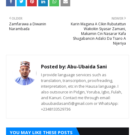
OLDER
NEWER
Zamfarawa a Diwanin
Karin Magana A Cikin Rubutattun
Narambaɗa
Waƙoƙin Siyasar Zamani,
Makamin Cin Nasarar Kafa
Shugabancin Adalci Da Tsaro A
Nijeriya
Posted by:
Abu-Ubaida Sani
I provide language services such as
translation, transcription, proofreading,
interpretation, etc in the Hausa language. I
also outsource in Pidgin, Yoruba, Igbo, Fulah,
and Kanuri. Contact me through email:
abuubaidasani5@gmail.com or WhatsApp:
+2348133529736
YOU MAY LIKE THESE POSTS