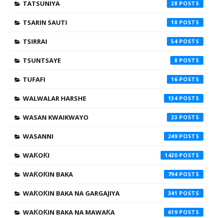
TATSUNIYA
28
TSARIN SAUTI
18
TSIRRAI
54
TSUNTSAYE
8
TUFAFI
16
WALWALAR HARSHE
134
WASAN KWAIKWAYO
23
WASANNI
249
WAƘOƘI
1420
WAƘOƘIN BAKA
794
WAƘOƘIN BAKA NA GARGAJIYA
341
WAƘOƘIN BAKA NA MAWAƘA
619