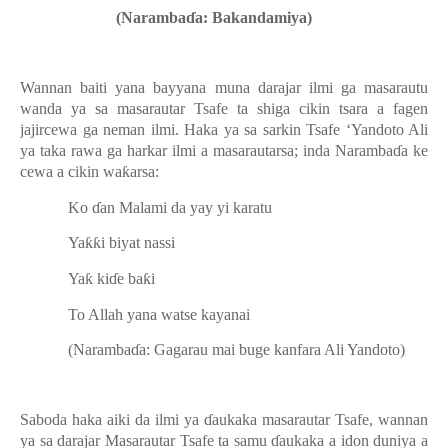
(Naramba
ɗ
a: Bakandamiya)
Wannan baiti yana bayyana muna darajar ilmi ga masarautu
wanda ya sa masarautar Tsafe ta shiga cikin tsara a fagen
jajircewa ga neman ilmi. Haka ya sa sarkin Tsafe ‘Yandoto Ali
ya taka rawa ga harkar ilmi a masarautarsa; inda Naramba
ɗ
a ke
cewa a cikin wa
ƙ
arsa:
Ko
ɗ
an Malami da yay yi karatu
Ya
ƙƙ
i biyat nassi
Ya
ƙ
ki
ɗ
e ba
ƙ
i
To Allah yana watse kayanai
(Naramba
ɗ
a: Gagarau mai buge kanfara Ali Yandoto)
Saboda haka aiki da ilmi ya
ɗ
aukaka masarautar Tsafe, wannan
ya sa darajar Masarautar Tsafe ta samu
ɗ
aukaka a idon duniya a