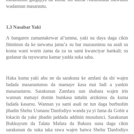
wa
ɗ
annan masarautu.
1.3 Nasabar Ya
ƙ
i
A
ɓ
angaren zamantakewar al’umma, ya
ƙ
i na
ɗ
aya daga cikin
fitintinun da ke tarwatsa jama’a su bar mazauninsu na asali su
koma wani wurin zama da za su sami kwanciyar hankali; su
gudanar da rayuwarsu kamar yadda suka saba.
Haka kuma ya
ƙ
i abu ne da sarakuna ke amfani da shi wajen
fa
ɗ
a
ɗ
a masarautunsu da mamaye
ƙ
asa mai fa
ɗ
i a yankin
masarautarsu. Sarakunan Zamfara sun shahara wajen irin
wannan matsayi domin bun
ƙ
asa tattalin arzikinsu da kuma
fa
ɗ
a
ɗ
a
ƙ
asarsu. Wannan ya sami asali ne tun daga burbushin
jihadin Shehu Usmanu
Ɗ
anfodiyo wanda ya yi fama da Gobir a
lokacin da yake jihadin jaddada addinin musulunci. Sarakunan
Bukkuyum da Talata Mafara da Bakura suna daga cikin
sarakunan da suka taka rawa wajen baiwa Shehu
Ɗ
anfodiyo