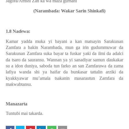
Jagora/Amshi Zan ka wa maza gurnani
(Naramba
ɗ
a: Wa
ƙ
ar Sarin Shinkafi)
1.8 Na
ɗ
ewa:
Kamar yadda muka yi bayani a kan matsayin Sarakunan
Zamfara a bakin Naramba
ɗ
a, mun ga irin gudummuwar da
Sarakunan Zamfara suka bayar ta fuskar ya
ƙ
i da ilmi da adalci
da tsaro da sauransu. Wannan ya yi sanadiyar samun
ɗ
aukakar
su a idon duniya, saboda tun farko an san Zamfarawa da zama
lafiya wanda shi ya haifar da bun
ƙ
asar tattalin arziki da
kyakkyawar mu’amala tsakanin masarautun Zamfara da
ma
ƙ
wabtansu.
Manazarta
Tuntu
ɓi mai takarda.