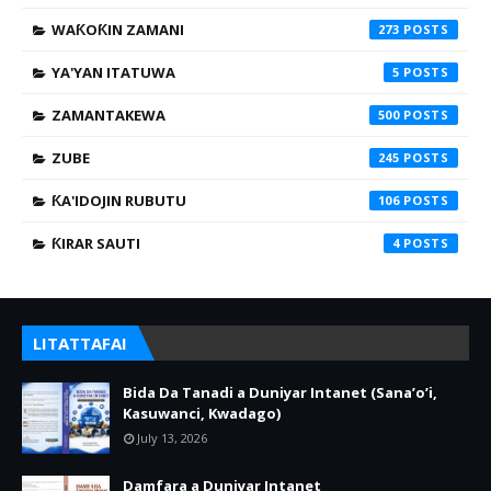
WAƘOƘIN ZAMANI
273
YA'YAN ITATUWA
5
ZAMANTAKEWA
500
ZUBE
245
ƘA'IDOJIN RUBUTU
106
ƘIRAR SAUTI
4
LITATTAFAI
Bida Da Tanadi a Duniyar Intanet (Sana’o’i,
Kasuwanci, Kwadago)
July 13, 2026
Damfara a Duniyar Intanet