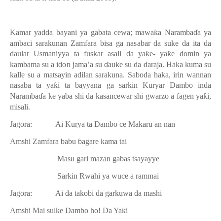
Kamar yadda bayani ya gabata cewa; mawa
ƙ
a Naramba
ɗ
a ya
ambaci sarakunan Zamfara bisa ga nasabar da suke da ita da
daular Usmaniyya ta fuskar asali da ya
ƙ
e- ya
ƙ
e domin ya
kambama su a idon jama’a su
ɗ
auke su da daraja. Haka kuma su
kalle su a matsayin adilan sarakuna. Saboda haka, irin wannan
nasaba ta ya
ƙ
i ta bayyana ga sarkin Kuryar Dambo inda
Naramba
ɗ
a ke yaba shi da kasancewar shi gwarzo a fagen ya
ƙ
i,
misali.
Jagora:
Ai Kurya ta Dambo ce Makaru an nan
Amshi
Zamfara babu
ɓ
agare kama tai
Masu gari mazan gabas tsayayye
Sarkin Rwahi ya wuce a rammai
Jagora:
Ai da takobi da garkuwa da mashi
Amshi
Mai sulke Dambo ho! Da Ya
ƙ
i