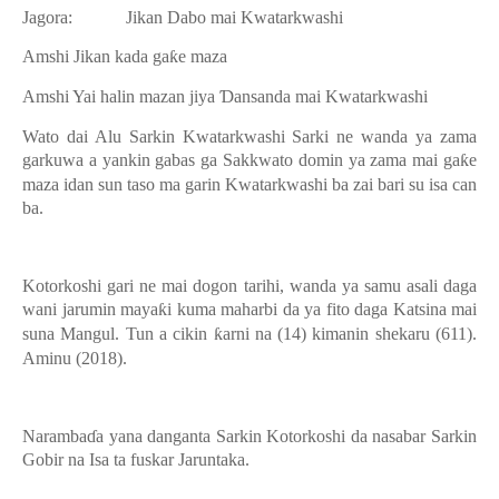
Jagora:
Jikan Dabo mai Kwatarkwashi
Amshi
Jikan kada ga
ƙ
e maza
Amshi
Yai halin mazan jiya
Ɗ
ansanda mai Kwatarkwashi
Wato dai Alu Sarkin Kwatarkwashi Sarki ne wanda ya zama
garkuwa a yankin gabas ga Sakkwato domin ya zama mai ga
ƙ
e
maza idan sun taso ma garin Kwatarkwashi ba zai bari su isa can
ba.
Kotorkoshi gari ne mai dogon tarihi, wanda ya samu asali daga
wani jarumin maya
ƙ
i kuma maharbi da ya fito daga Katsina mai
suna Mangul. Tun a cikin
ƙ
arni na (14) kimanin shekaru (611).
Aminu (2018).
Naramba
ɗ
a yana danganta Sarkin Kotorkoshi da nasabar Sarkin
Gobir na Isa ta fuskar Jaruntaka.