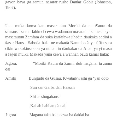
gayon baya ga samun nasarar rushe Daular Gobir (Johnston,
1967).
Idan muka koma kan masarautun Moriki da na
Ƙ
aura da
sauransu za mu fahimci cewa wa
ɗ
annan masarautu su ne cibiyar
masarautun Zamfara da suka
ƙ
arfafawa jihadin
ɗ
aukaka addini a
ƙ
asar Hausa. Saboda haka ne maka
ɗ
a Naramba
ɗ
a ya fifita su a
cikin wa
ƙ
o
ƙ
insa don ya nuna irin
ɗ
aukakar da Allah ya yi masu
a fagen mulki. Maka
ɗ
a yana cewa a wannan bauti kamar haka:
Jagora:
“Moriki
Ƙ
aura da Zurmi duk maganar ta zama
ɗ
ai
Amshi
Bungu
ɗ
u da Gusau, Kwatarkwashi ga ‘yan doto
Sun san Garba
ɗ
an Hassan
Shi as shugabansu
Kai ab babban
ɗ
a nai
Jagora
Magana taka ba a cewa ba daidai ba