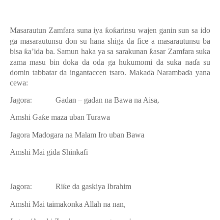
Masarautun Zamfara suna iya
ƙ
o
ƙ
arinsu wajen ganin sun sa ido
ga masarautunsu don su hana shiga da fice a masarautunsu ba
bisa
ƙ
a’ida ba. Samun haka ya sa sarakunan
ƙ
asar Zamfara suka
zama masu bin doka da oda ga hukumomi da suka na
ɗ
a su
domin tabbatar da ingantaccen tsaro. Maka
ɗ
a Naramba
ɗ
a yana
cewa:
Jagora:
Gadan – gadan na Bawa na Aisa,
Amshi
Ga
ƙ
e maza uban Turawa
Jagora
Madogara na Malam Iro uban Bawa
Amshi
Mai gida Shinkafi
Jagora:
Ri
ƙ
e da gaskiya Ibrahim
Amshi
Mai taimakonka Allah na nan,