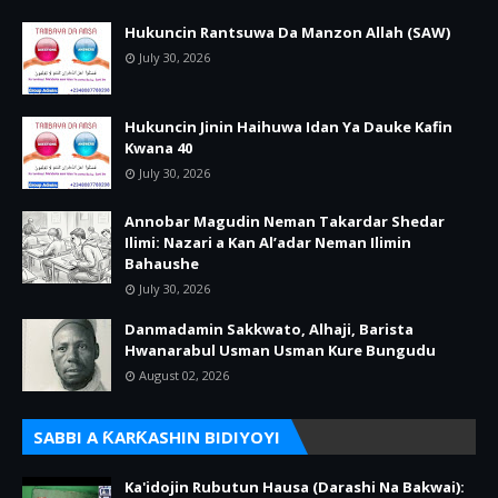
Hukuncin Rantsuwa Da Manzon Allah (SAW)
July 30, 2026
Hukuncin Jinin Haihuwa Idan Ya Dauke Kafin
Kwana 40
July 30, 2026
Annobar Magudin Neman Takardar Shedar
Ilimi: Nazari a Kan Al’adar Neman Ilimin
Bahaushe
July 30, 2026
Danmadamin Sakkwato, Alhaji, Barista
Hwanarabul Usman Usman Kure Bungudu
August 02, 2026
SABBI A ƘARƘASHIN BIDIYOYI
Ka'idojin Rubutun Hausa (Darashi Na Bakwai):