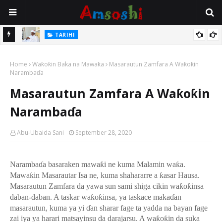
Na Mata
TARIHI
Sarkin Gummi Na Sha Biyar: Sarkin Mafaran Gummi Justice Lawal
Home
Hassan
Waƙoƙin Baka na Mawaƙa
Masarautun Zamfara A Waƙoƙin
Narambaɗa
Masarautun Zamfara A Waƙoƙin
Narambaɗa
Abu-Ubaida Sani
September 28, 2020
Naramba
ɗ
a basaraken mawa
ƙ
i ne kuma Malamin wa
ƙ
a.
Mawa
ƙ
in Masarautar Isa ne, kuma shahararre a
ƙ
asar Hausa.
Masarautun Zamfara da yawa sun sami shiga cikin wa
ƙ
o
ƙ
insa
daban-daban. A taskar wa
ƙ
o
ƙ
insa, ya taskace maka
ɗ
an
masarautun, kuma ya yi
ɗ
an sharar fage ta yadda na bayan fage
zai iya ya harari matsayinsu da darajarsu. A wa
ƙ
o
ƙ
in da suka