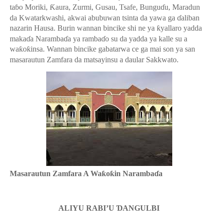
ta
ɓ
o Moriki,
Ƙ
aura, Zurmi, Gusau, Tsafe, Bungu
ɗ
u, Maradun
da Kwatarkwashi, akwai abubuwan tsinta da yawa ga
ɗ
aliban
nazarin Hausa. Burin wannan bincike shi ne ya
ƙ
yallaro yadda
maka
ɗ
a Naramba
ɗ
a ya ramba
ɗ
o su da yadda ya kalle su a
wa
ƙ
o
ƙ
insa. Wannan bincike gabatarwa ce ga mai son ya san
masarautun Zamfara da matsayinsu a daular Sakkwato.
Masarautun Zamfara A Wa
ƙ
o
ƙ
in Naramba
ɗ
a
ALIYU RABI’U
Ɗ
ANGULBI