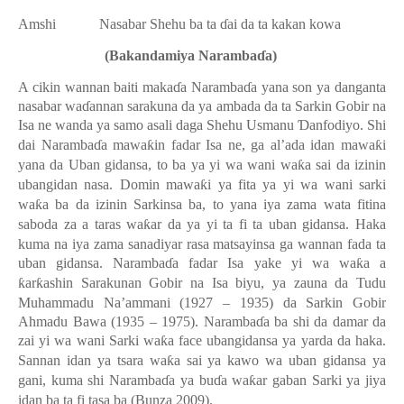
Amshi
Nasabar Shehu ba ta
ɗ
ai da ta kakan kowa
(Bakandamiya Naramba
ɗ
a)
A cikin wannan baiti maka
ɗ
a Naramba
ɗ
a yana son ya danganta
nasabar wa
ɗ
annan sarakuna da ya ambada da ta Sarkin Gobir na
Isa ne wanda ya samo asali daga Shehu Usmanu
Ɗ
anfodiyo. Shi
dai Naramba
ɗ
a mawa
ƙ
in fadar Isa ne, ga al’ada idan mawa
ƙ
i
yana da Uban gidansa, to ba ya yi wa wani wa
ƙ
a sai da izinin
ubangidan nasa. Domin mawa
ƙ
i ya fita ya yi wa wani sarki
wa
ƙ
a ba da izinin Sarkinsa ba, to yana iya zama wata fitina
saboda za a taras wa
ƙ
ar da ya yi ta fi ta uban gidansa. Haka
kuma na iya zama sanadiyar rasa matsayinsa ga wannan fada ta
uban gidansa. Naramba
ɗ
a fadar Isa yake yi wa wa
ƙ
a a
ƙ
ar
ƙ
ashin Sarakunan Gobir na Isa biyu, ya zauna da Tudu
Muhammadu Na’ammani (1927 – 1935) da Sarkin Gobir
Ahmadu Bawa (1935 – 1975). Naramba
ɗ
a ba shi da damar da
zai yi wa wani Sarki wa
ƙ
a face ubangidansa ya yarda da haka.
Sannan idan ya tsara wa
ƙ
a sai ya kawo wa uban gidansa ya
gani, kuma shi Naramba
ɗ
a ya bu
ɗ
a wa
ƙ
ar gaban Sarki ya jiya
idan ba ta fi tasa ba (Bunza 2009).