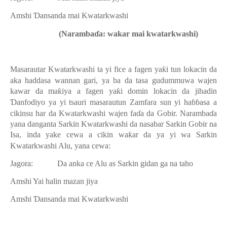
Amshi
Ɗ
ansanda mai Kwatarkwashi
(Naramba
ɗ
a: wakar mai kwatarkwashi)
Masarautar Kwatarkwashi ta yi fice a fagen ya
ƙ
i tun lokacin da
aka haddasa wannan gari, ya ba da tasa gudummuwa wajen
kawar da ma
ƙ
iya a fagen ya
ƙ
i domin lokacin da jihadin
Ɗ
anfodiyo ya yi tsauri masarautun Zamfara sun yi ha
ɓɓ
asa a
cikinsu har da Kwatarkwashi wajen fa
ɗ
a da Gobir. Naramba
ɗ
a
yana danganta Sarkin Kwatarkwashi da nasabar Sarkin Gobir na
Isa, inda yake cewa a cikin wa
ƙ
ar da ya yi wa Sarkin
Kwatarkwashi Alu, yana cewa:
Jagora:
Da anka ce Alu as Sarkin gidan ga na taho
Amshi
Yai halin mazan jiya
Amshi
Ɗ
ansanda mai Kwatarkwashi