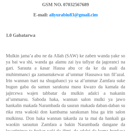
GSM NO. 07032567689
E-mail:
aliyurabiu83@gmail.cim
1.0
Gabatarwa
Mulkin jama’a abu ne da Allah (SAW) ke za
ɓ
en wanda yake so
ya bai wa shi, wanda ga alamu zai iya tafiyar da jagoranci na
gari. Sarauta a
ƙ
asar Hausa abu ce da ke da asali da
muhimmanci ga zamantakewar al’ummar Hausawa tun fil’azal.
Irin wannan tsari na shugabanci ya sa al’ummar Zamfara suke
bugun gaba da samun sarakuna masu
ƙ
wazo da kamala da
jajircewa wajen tabbatar da mulkin adalci a tsakanin
al’ummarsu. Saboda haka, wannan salon mulki ya jawo
hankalin ma
ƙ
a
ɗ
a Naramba
ɗ
a da sauran maka
ɗ
a daban-daban su
ri
ƙ
a rera wa
ƙ
o
ƙ
i don kambama sarakunan bisa ga irin salon
mulkinsu. Don haka wannan takarda za ta mai da hankali ga
wao
ƙ
in sarautun Zamfara a bakin Naramba
ɗ
a dangane da
kwarjininsu ta fuskar ya
i da ilimi, da adalci da kuma bun
asa