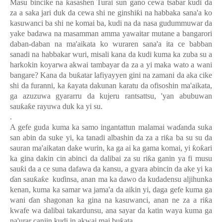
Masu bincike na
ƙ
asashen Turai sun gano cewa tsabar kudi da
za a saka jari duk da cewa shi ne ginshi
ƙ
i na habbaka sana'a ko
kasuwanci ba shi ne komai ba, kudi na da nasa gudummuwar da
yake badawa na masamman amma yawaitar mutane a bangarori
daban-daban na ma'aikata ko wuraren sana'a ita ce babban
sanadi na habbakar wuri, misali kana da kudi kuma ka zuba su a
harkokin koyarwa akwai tambayar da za a yi maka wato a wani
bangare? Kana da bu
ƙ
atar lafiyayyen gini na zamani da aka cike
shi da furanni, ka
ƙ
ayata dakunan karatu da ofisoshin ma'aikata,
ga azuzuwa gyararru da kujeru rantsattsu, 'yan abubuwan
sau
ƙ
a
ƙ
e rayuwa duk ka yi su.
.
A gefe guda kuma ka samo ingantattun malamai wa
ɗ
anda suka
san abin da suke yi, ka tanadi albashin da za a ri
ƙ
a ba su su da
sauran ma'aikatan dake wurin, ka ga ai ka gama komai, yi
ƙ
o
ƙ
ari
ka gina dakin cin abinci da dalibai za su ri
ƙ
a ganin ya fi musu
sau
ƙ
i da a ce suna dafawa da kansu, a gyara abincin da ake yi ka
ɗ
an sau
ƙ
a
ƙ
e ku
ɗ
insa, anan ma ka dawo da kudadensu aljihunka
kenan, kuma ka samar wa jama'a da aikin yi, daga gefe kuma ga
wani
ɗ
an shagonan ka gina na kasuwanci, anan ne za a ri
ƙ
a
kwafe wa dalibai takardunsu, ana sayar da katin waya kuma ga
na'urar canjin kudi in akwai mai bu
ƙ
ata.