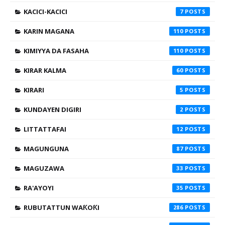
KACICI-KACICI
7
KARIN MAGANA
110
KIMIYYA DA FASAHA
110
KIRAR KALMA
60
KIRARI
5
KUNDAYEN DIGIRI
2
LITTATTAFAI
12
MAGUNGUNA
87
MAGUZAWA
33
RA'AYOYI
35
RUBUTATTUN WAƘOƘI
286