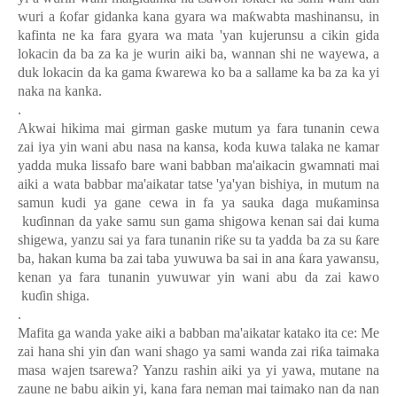
wuri a
ƙ
ofar gidanka kana gyara wa ma
ƙ
wabta mashinansu, in
kafinta ne ka fara gyara wa mata 'yan kujerunsu a cikin gida
lokacin da ba za ka je wurin aiki ba, wannan shi ne wayewa, a
duk lokacin da ka gama
ƙ
warewa ko ba a sallame ka ba za ka yi
naka na kanka.
.
Akwai hikima mai girman gaske mutum ya fara tunanin cewa
zai iya yin wani abu nasa na kansa, koda kuwa talaka ne kamar
yadda muka lissafo bare wani babban ma'aikacin gwamnati mai
aiki a wata babbar ma'aikatar tatse 'ya'yan bishiya, in mutum na
samun kudi ya gane cewa in fa ya sauka daga mu
ƙ
aminsa
ku
ɗ
innan da yake samu sun gama shigowa kenan sai dai kuma
shigewa, yanzu sai ya fara tunanin ri
ƙ
e su ta yadda ba za su
ƙ
are
ba, hakan kuma ba zai taba yuwuwa ba sai in ana
ƙ
ara yawansu,
kenan ya fara tunanin yuwuwar yin wani abu da zai kawo
ku
ɗ
in shiga.
.
Mafita ga wanda yake aiki a babban ma'aikatar katako ita ce: Me
zai hana shi yin
ɗ
an wani shago ya sami wanda zai ri
ƙ
a taimaka
masa wajen tsarewa? Yanzu rashin aiki ya yi yawa, mutane na
zaune ne babu aikin yi, kana fara neman mai taimako nan da nan