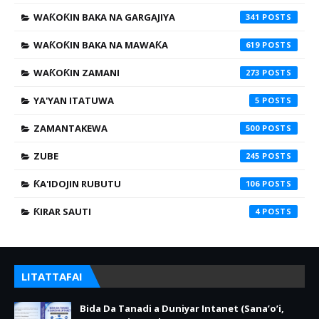
WAƘOƘIN BAKA NA GARGAJIYA
341
WAƘOƘIN BAKA NA MAWAƘA
619
WAƘOƘIN ZAMANI
273
YA'YAN ITATUWA
5
ZAMANTAKEWA
500
ZUBE
245
ƘA'IDOJIN RUBUTU
106
ƘIRAR SAUTI
4
LITATTAFAI
Bida Da Tanadi a Duniyar Intanet (Sana’o’i,