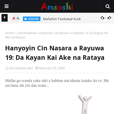
Mafarkin Tsintuwar Kudi
ADDINI
Home
Zamantakewa
Hanyoyin Cin Nasara a Rayuwa 19: Da Kayan Kai
Ake na Rataya
Hanyoyin Cin Nasara a Rayuwa
19: Da Kayan Kai Ake na Rataya
Abu-Ubaida Sani
February 18, 2020
Mafita ga wanda yake aiki a babban ma'aikatar katako ita ce: Me
zai hana shi yin
ɗ
an wani
...