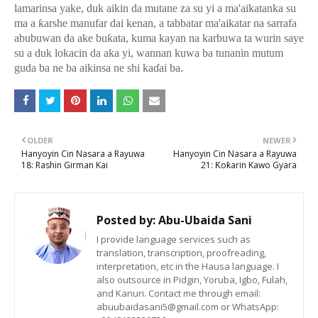
lamarinsa yake, duk aikin da mutane za su yi a ma'aikatanka su
ma a
ƙ
arshe manufar dai kenan, a tabbatar ma'aikatar na sarrafa
abubuwan da ake bu
ƙ
ata, kuma kayan na karbuwa ta wurin saye
su a duk lokacin da aka yi, wannan kuwa ba tunanin mutum
guda ba ne ba aikinsa ne shi ka
ɗ
ai ba.
OLDER
NEWER
Hanyoyin Cin Nasara a Rayuwa
Hanyoyin Cin Nasara a Rayuwa
18: Rashin Girman Kai
21: Ƙoƙarin Kawo Gyara
Posted by:
Abu-Ubaida Sani
I provide language services such as
translation, transcription, proofreading,
interpretation, etc in the Hausa language. I
also outsource in Pidgin, Yoruba, Igbo, Fulah,
and Kanuri. Contact me through email:
abuubaidasani5@gmail.com or WhatsApp: