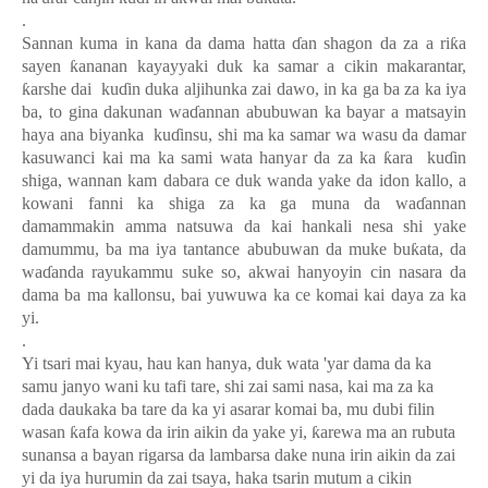
.
Sannan kuma in kana da dama hatta
ɗ
an shagon da za a ri
ƙ
a
sayen
ƙ
ananan kayayyaki duk ka samar a cikin makarantar,
ƙ
arshe dai ku
ɗ
in duka aljihunka zai dawo, in ka ga ba za ka iya
ba, to gina dakunan wa
ɗ
annan abubuwan ka bayar a matsayin
haya ana biyanka ku
ɗ
insu, shi ma ka samar wa wasu da damar
kasuwanci kai ma ka sami wata hanyar da za ka
ƙ
ara ku
ɗ
in
shiga, wannan kam dabara ce duk wanda yake da idon kallo, a
kowani fanni ka shiga za ka ga muna da wa
ɗ
annan
damammakin amma natsuwa da kai hankali nesa shi yake
damummu, ba ma iya tantance abubuwan da muke bu
ƙ
ata, da
wa
ɗ
anda rayukammu suke so, akwai hanyoyin cin nasara da
dama ba ma kallonsu, bai yuwuwa ka ce komai kai daya za ka
yi.
.
Yi tsari mai kyau, hau kan hanya, duk wata 'yar dama da ka
samu janyo wani ku tafi tare, shi zai sami nasa, kai ma za ka
dada daukaka ba tare da ka yi asarar komai ba, mu dubi filin
wasan
ƙ
afa kowa da irin aikin da yake yi,
ƙ
arewa ma an rubuta
sunansa a bayan rigarsa da lambarsa dake nuna irin aikin da zai
yi da iya hurumin da zai tsaya, haka tsarin mutum a cikin