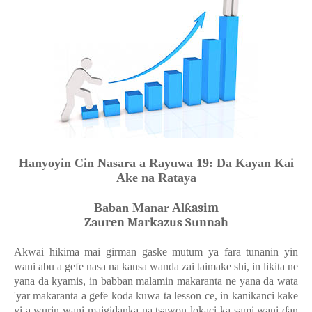
Hanyoyin Cin Nasara a Rayuwa 19: Da Kayan Kai
Ake na Rataya
Baban Manar Al
ƙasim
Zauren Markazus Sunnah
Akwai hikima mai girman gaske mutum ya fara tunanin yin
wani abu a gefe nasa na kansa wanda zai taimake shi, in likita ne
yana da kyamis, in babban malamin makaranta ne yana da wata
'yar makaranta a gefe koda kuwa ta lesson ce, in kanikanci kake
yi a wurin wani maigidanka na tsawon lokaci ka sami wani
ɗ
an