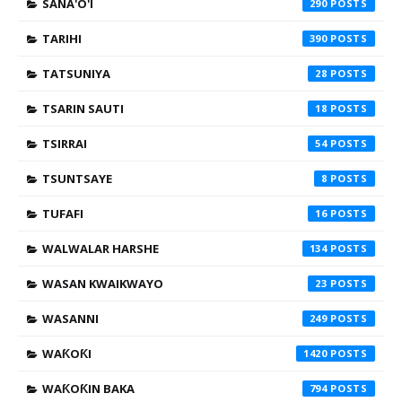
SANA'O'I
290
TARIHI
390
TATSUNIYA
28
TSARIN SAUTI
18
TSIRRAI
54
TSUNTSAYE
8
TUFAFI
16
WALWALAR HARSHE
134
WASAN KWAIKWAYO
23
WASANNI
249
WAƘOƘI
1420
WAƘOƘIN BAKA
794