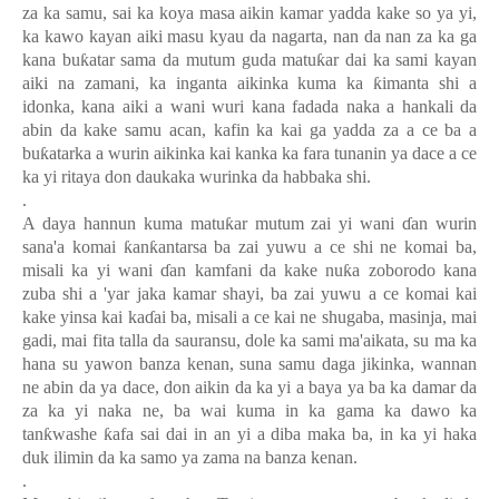
za ka samu, sai ka koya masa aikin kamar yadda kake so ya yi,
ka kawo kayan aiki masu kyau da nagarta, nan da nan za ka ga
kana bu
ƙ
atar sama da mutum guda matu
ƙ
ar dai ka sami kayan
aiki na zamani, ka inganta aikinka kuma ka
ƙ
imanta shi a
idonka, kana aiki a wani wuri kana fadada naka a hankali da
abin da kake samu acan, kafin ka kai ga yadda za a ce ba a
bu
ƙ
atarka a wurin aikinka kai kanka ka fara tunanin ya dace a ce
ka yi ritaya don daukaka wurinka da habbaka shi.
.
A daya hannun kuma matu
ƙ
ar mutum zai yi wani
ɗ
an wurin
sana'a komai
ƙ
an
ƙ
antarsa ba zai yuwu a ce shi ne komai ba,
misali ka yi wani
ɗ
an kamfani da kake nu
ƙ
a zoborodo kana
zuba shi a 'yar jaka kamar shayi, ba zai yuwu a ce komai kai
kake yinsa kai ka
ɗ
ai ba, misali a ce kai ne shugaba, masinja, mai
gadi, mai fita talla da sauransu, dole ka sami ma'aikata, su ma ka
hana su yawon banza kenan, suna samu daga jikinka, wannan
ne abin da ya dace, don aikin da ka yi a baya ya ba ka damar da
za ka yi naka ne, ba wai kuma in ka gama ka dawo ka
tan
ƙ
washe
ƙ
afa sai dai in an yi a diba maka ba, in ka yi haka
duk ilimin da ka samo ya zama na banza kenan.
.