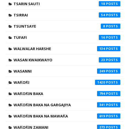
TSARIN SAUTI
18
TSIRRAI
54
TSUNTSAYE
8
TUFAFI
16
WALWALAR HARSHE
134
WASAN KWAIKWAYO
23
WASANNI
249
WAƘOƘI
1420
WAƘOƘIN BAKA
794
WAƘOƘIN BAKA NA GARGAJIYA
341
WAƘOƘIN BAKA NA MAWAƘA
619
WAƘOƘIN ZAMANI
273