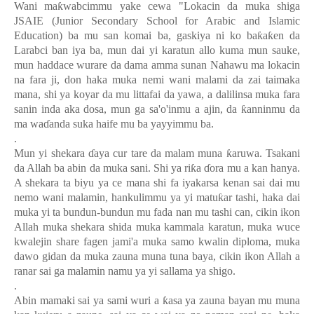
Wani ma
ƙ
wabcimmu yake cewa "Lokacin da muka shiga
JSAIE (Junior Secondary School for Arabic and Islamic
Education) ba mu san komai ba, gaskiya ni ko ba
ƙ
a
ƙ
en da
Larabci ban iya ba, mun dai yi karatun allo kuma mun sauke,
mun haddace wurare da dama amma sunan Nahawu ma lokacin
na fara ji, don haka muka nemi wani malami da zai taimaka
mana, shi ya koyar da mu littafai da yawa, a dalilinsa muka fara
sanin inda aka dosa, mun ga sa'o'inmu a ajin, da
ƙ
anninmu da
ma wa
ɗ
anda suka haife mu ba yayyimmu ba.
.
Mun yi shekara
ɗ
aya cur tare da malam muna
ƙ
aruwa
.
Tsakani
da Allah ba abin da muka sani
.
Shi ya ri
ƙ
a
ɗ
ora mu a kan hanya
.
A shekara ta biyu ya ce mana shi fa iyakarsa kenan sai dai mu
nemo wani malamin, hankulimmu ya yi matu
ƙ
ar tashi, haka dai
muka yi ta bundun-bundun mu fada nan mu tashi can, cikin ikon
Allah muka shekara shida muka kammala karatun, muka wuce
kwalejin share fagen jami'a muka samo kwalin diploma, muka
dawo gidan da muka zauna muna tuna baya, cikin ikon Allah a
ranar sai ga malamin namu ya yi sallama ya shigo.
.
Abin mamaki sai ya sami wuri a
ƙ
asa ya zauna bayan mu muna