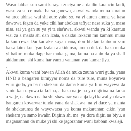
Wasu tabbas sun sami karayar zuciya ne a dalilin
ƙ
arancin kudi,
wasu za su ce maka ba sa ganewa, akwai wanda muna karatun
ya arce abinsa wai shi aure yake so, ya yi auren amma ya kasa
dawowa fagen da yake ciki har abokan tafiyar nasa suka yi masa
nisa, sai ya gan su ya yi ta sha'awa, akwai wanda ya
ƙ
i karatun
wai za a maida shi dan Izala, a daidai lokacin mu kammu muna
kukan cewa Dari
ƙ
ar ake koya mana, don littafan tauhidin sam
ba sa taimakon 'yan Izalan a a
ƙ
idunsu, amma duk da haka muka
yi ha
ƙ
uri muka dage har muka gama, kuma ba abin da ya shafi
a
ƙ
idummu, shi kuma har yanzu yananan yau kamar jiya.
.
Akwai kuma wani bawan Allah da muka zauna wuri guda, yana
HND a bangaren kimiyyar noma da tsire-tsire, muna koyarwa
wuri guda, ya ba ni shekaru da dama kuma ya fi ni wayewa da
sanin kan rayuwa ta ko'ina, a haka na je na yo digirina na farko
a waje, na dawo na ba shi shawarar ya canja layi kawai ya dawo
bangaren koyarwar tunda yana da sha'awa, na yi dace ya manta
da shekarunsa da wayewarsa ya koma makarantar, cikin 'yan
shekaru ya samo kwalin Digirin shi ma, ya dora digiri na biyu, a
maganannan da muke yi shi ke jagorantar wani babban kwaleji.