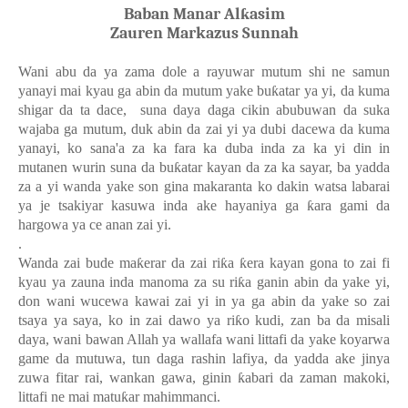
Baban Manar Alƙasim
Zauren Markazus Sunnah
Wani abu da ya zama dole a rayuwar mutum shi ne samun
yanayi mai kyau ga abin da mutum yake bu
ƙ
atar ya yi, da kuma
shigar da ta dace,
suna daya daga cikin abubuwan da suka
wajaba ga mutum, duk abin da zai yi ya dubi dacewa da kuma
yanayi, ko sana'a za ka fara ka duba inda za ka yi din in
mutanen wurin suna da bu
ƙ
atar kayan da za ka sayar, ba yadda
za a yi wanda yake son gina makaranta ko dakin watsa labarai
ya je tsakiyar kasuwa inda ake hayaniya ga
ƙ
ara gami da
hargowa ya ce anan zai yi.
.
Wanda zai bude ma
ƙ
erar da zai ri
ƙ
a
ƙ
era kayan gona to zai fi
kyau ya zauna inda manoma za su ri
ƙ
a ganin abin da yake yi,
don wani wucewa kawai zai yi in ya ga abin da yake so zai
tsaya ya saya, ko in zai dawo ya ri
ƙ
o kudi, zan ba da misali
daya, wani bawan Allah ya wallafa wani littafi da yake koyarwa
game da mutuwa, tun daga rashin lafiya, da yadda ake jinya
zuwa fitar rai, wankan gawa, ginin
ƙ
abari da zaman makoki,
littafi ne mai matu
ƙ
ar mahimmanci.