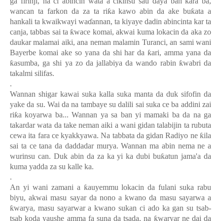
ga firinji, na ci abincin wata a cikinsu sau daya ban
ƙ
ara ba,
wancan ta farkon da za ta ri
ƙ
a kawo abin da ake bu
ƙ
ata a
hankali ta kwaikwayi wa
ɗ
annan, ta kiyaye dadin abincinta kar ta
canja, tabbas sai ta
ƙ
wace komai, akwai kuma lokacin da aka zo
daukar malamai aiki, ana neman malamin Turanci, an sami wani
Bayerbe komai ake so yana da shi har da
ƙ
ari, amma yana da
ƙ
asumba, ga shi ya zo da jallabiya da wando rabin
ƙ
wabri da
takalmi silifas.
.
Wannan shigar kawai suka kalla suka manta da duk sifofin da
yake da su
.
Wai da na tambaye su dalili sai suka ce ba addini zai
ri
ƙ
a koyarwa ba
...
Wannan ya sa ban yi mamaki ba da na ga
takardar wata da take neman aiki a wani gidan talabijin ta rubuta
cewa ita fara ce kyakkyawa
.
Na tabbata da gidan Radiyo ne
ƙ
ila
sai ta ce tana da daddadar murya
.
Wannan ma abin nema ne a
wurinsu can
.
Duk abin da za ka yi ka dubi bu
ƙ
atun jama'a da
kuma yadda za su kalle ka.
.
An yi wani zamani a
ƙ
auyemmu lokacin da fulani suka rabu
biyu, akwai masu sayar da nono a kwano da masu sayarwa a
ƙ
warya, masu sayarwar a kwano sukan ci ado ka gan su tsab-
tsab koda yaushe amma fa suna da tsada, na
ƙ
waryar ne dai da