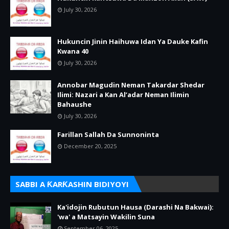
July 30, 2026
Hukuncin Jinin Haihuwa Idan Ya Dauke Kafin
Kwana 40
July 30, 2026
Annobar Magudin Neman Takardar Shedar
Ilimi: Nazari a Kan Al’adar Neman Ilimin
Bahaushe
July 30, 2026
Farillan Sallah Da Sunnoninta
December 20, 2025
SABBI A ƘARƘASHIN BIDIYOYI
Ka'idojin Rubutun Hausa (Darashi Na Bakwai):
'wa' a Matsayin Wakilin Suna
September 06, 2025