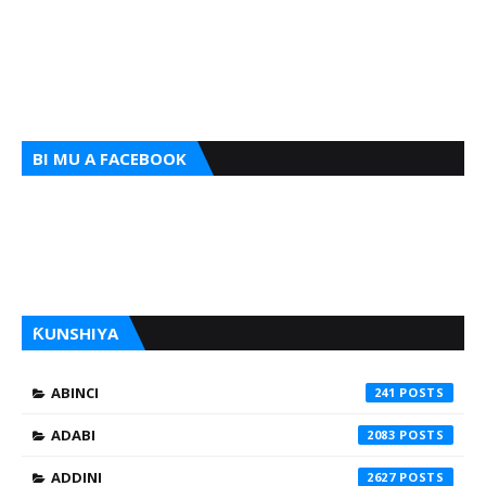
BI MU A FACEBOOK
ƘUNSHIYA
ABINCI
241
ADABI
2083
ADDINI
2627