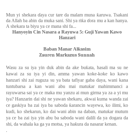
Mun yi shekara
ɗ
aya cur tare da malam muna
ƙ
aruwa
.
Tsakani
da Allah ba abin da muka sani
.
Shi ya ri
ƙ
a
ɗ
ora mu a kan hanya
.
A shekara ta biyu ya ce mana shi fa
...
Hanyoyin Cin Nasara a Rayuwa 5: Guji Yawan Kawo
Hanzari
Baban Manar Al
ƙasim
Zauren Markazus Sunnah
Wasu za su iya yin duk abin da ake bu
ƙ
ata, hasali ma su ne
kawai za su iya yi din, amma yawan koke-koke ko kawo
hanzari shi zai ruguza su ya bata tafiyar gaba daya, wani kana
tuntubarsa a kan wani abu mai matu
ƙ
ar mahimmanci a
rayuwarsa sai ya ce maka mu yanzu ai mun girma ya za a yi mu
iya? Hanzarin dai shi ne yawan shekaru, akwai kuma wanda zai
ce gaskiya ba zai iya ba saboda
ƙ
arancin wayewa, ko ilimi, ko
kudi, ko shekarun, ko dai wani abin na daban, matu
ƙ
ar mutum
ya ce ba zai iya yin abu ba saboda wani dalili da ya dogara da
shi, da wahala ka ga ya motsa, ya ha
ƙ
ura da nasarar kenan.
.