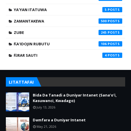
YA'YAN ITATUWA
5
ZAMANTAKEWA
500
ZUBE
245
ƘA'IDOJIN RUBUTU
106
ƘIRAR SAUTI
4
LITATTAFAI
Bida Da Tanadi a Duniyar Intanet (Sana’o’i,
Kasuwanci, Kwadago)
July 13, 2026
Damfara a Duniyar Intanet
May 21, 2026