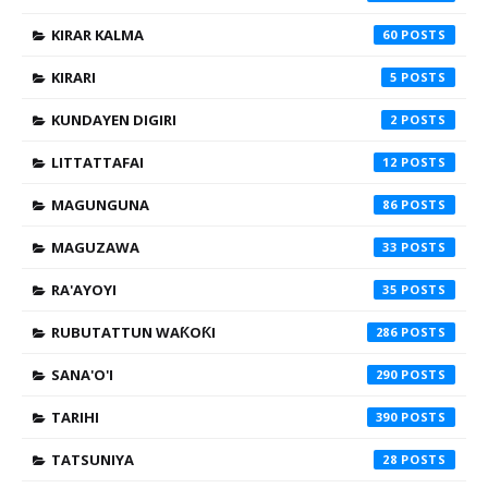
KIRAR KALMA
60
KIRARI
5
KUNDAYEN DIGIRI
2
LITTATTAFAI
12
MAGUNGUNA
86
MAGUZAWA
33
RA'AYOYI
35
RUBUTATTUN WAƘOƘI
286
SANA'O'I
290
TARIHI
390
TATSUNIYA
28