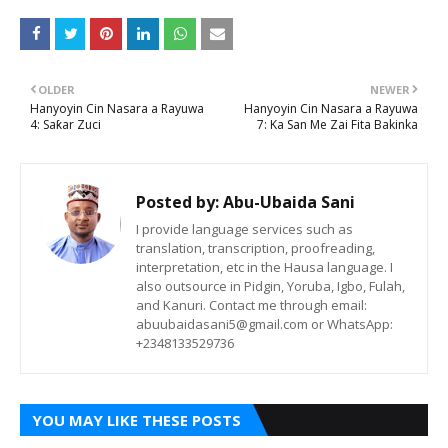
OLDER
NEWER
Hanyoyin Cin Nasara a Rayuwa
Hanyoyin Cin Nasara a Rayuwa
4: Saƙar Zuci
7: Ka San Me Zai Fita Bakinka
Posted by:
Abu-Ubaida Sani
I provide language services such as
translation, transcription, proofreading,
interpretation, etc in the Hausa language. I
also outsource in Pidgin, Yoruba, Igbo, Fulah,
and Kanuri. Contact me through email:
abuubaidasani5@gmail.com or WhatsApp:
+2348133529736
YOU MAY LIKE THESE POSTS