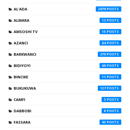
AL'ADA
2079
ALMARA
12
AMSOSHI TV
15
AZANCI
64
BARKWANCI
279
BIDIYOYI
60
BINCIKE
11
BUKUKUWA
127
CAMFI
3
DABBOBI
8
FASSARA
43