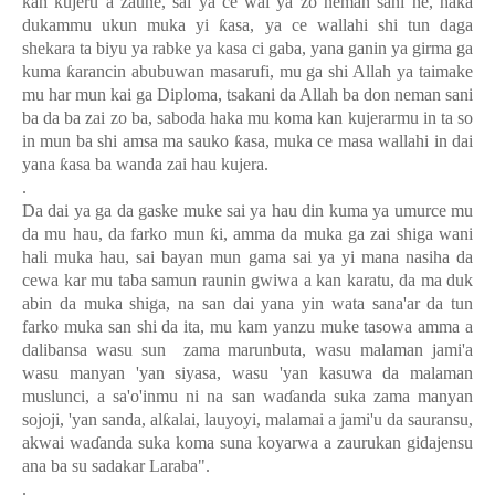
kan kujeru a zaune, sai ya ce wai ya zo neman sani ne, haka
dukammu ukun muka yi
ƙ
asa, ya ce wallahi shi tun daga
shekara ta biyu ya rabke ya kasa ci gaba, yana ganin ya girma ga
kuma
ƙ
arancin abubuwan masarufi, mu ga shi Allah ya taimake
mu har mun kai ga Diploma, tsakani da Allah ba don neman sani
ba da ba zai zo ba, saboda haka mu koma kan kujerarmu in ta so
in mun ba shi amsa ma sauko
ƙ
asa, muka ce masa wallahi in dai
yana
ƙ
asa ba wanda zai hau kujera.
.
Da dai ya ga da gaske muke sai ya hau din kuma ya umurce mu
da mu hau, da farko mun
ƙ
i, amma da muka ga zai shiga wani
hali muka hau, sai bayan mun gama sai ya yi mana nasiha da
cewa kar mu taba samun raunin gwiwa a kan karatu, da ma duk
abin da muka shiga, na san dai yana yin wata sana'ar da tun
farko muka san shi da ita, mu kam yanzu muke tasowa amma a
dalibansa wasu sun
zama marunbuta, wasu malaman jami'a
wasu manyan 'yan siyasa, wasu 'yan kasuwa da malaman
muslunci, a sa'o'inmu ni na san wa
ɗ
anda suka zama manyan
sojoji, 'yan sanda, al
ƙ
alai, lauyoyi, malamai a jami'u da sauransu,
akwai wa
ɗ
anda suka koma suna koyarwa a zaurukan gidajensu
ana ba su sadakar Laraba".
.