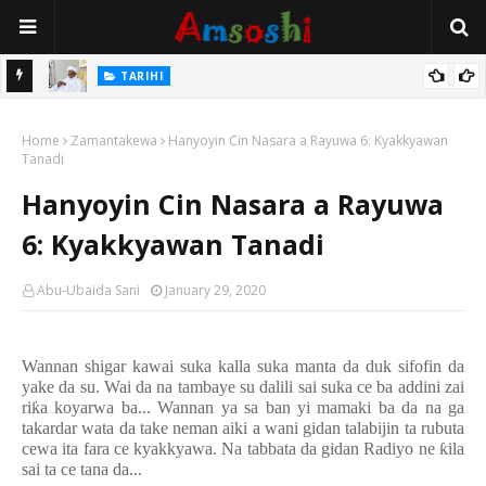
Na Mata
TARIHI
Sarkin Gummi Na Sha Biyar: Sarkin Mafaran Gummi Justice Lawal
Home
Hassan
Zamantakewa
Hanyoyin Cin Nasara a Rayuwa 6: Kyakkyawan
Tanadi
Hanyoyin Cin Nasara a Rayuwa
6: Kyakkyawan Tanadi
Abu-Ubaida Sani
January 29, 2020
Wannan shigar kawai suka kalla suka manta da duk sifofin da
yake da su
.
Wai da na tambaye su dalili sai suka ce ba addini zai
ri
ƙ
a koyarwa ba
...
Wannan ya sa ban yi mamaki ba da na ga
takardar wata da take neman aiki a wani gidan talabijin ta rubuta
cewa ita fara ce kyakkyawa
.
Na tabbata da gidan Radiyo ne
ƙ
ila
sai ta ce tana da
...