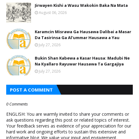
Jirwayen Kishi a Wasu Wakokin Baka Na Mata
August 06, 2026
Karamcin Misrawa Ga Hausawa Dalibai a Masar
Da Tasirinsa Ga Al'ummar Hausawa a Yau
July 27, 2026
Bukin Shan Kabewa a Kasar Hausa: Madubi Ne
Na Кyallaro Rayuwar Hausawa Ta Gargajiya
July 27, 2026
POST A COMMENT
0 Comments
ENGLISH: You are warmly invited to share your comments or
ask questions regarding this post or related topics of interest.
Your feedback serves as evidence of your appreciation for our
hard work and ongoing efforts to sustain this extensive and
informative blog. We value your input and engagement.