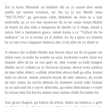
.
Zai yi kyau Musulmi ya mallake shi ya yi nazari don sanin
yadda zai suturta waninsa, sai dai ya yi wa littafin suna
"MUTUWA" ga gawanan cikin likkafani an dora ta a kan
anna'ashi, na ce wa mai sayarwan da za ku canja sunan littafin
da hoton da aka saka a bangonsa da littafin ya fi shiga, misali a
sanya fure a maimakon gawa, sunan kuma a ce "Tafiyar da ba
makawa" ya ce ai komai ya yi daidai, ko ba a gaya wa mutum
ba ya san cewa maganar mutuwa ake yi da abin da ya shafe ta.
.
A ta
ƙ
aice dai wallahi littafin
nan
ƙ
wara daya sai da ya gama cin
dukar rana ya
ƙ
o
ƙ
e ba wanda ya saya, kuskuren wajen nuna wa
mutane abin da ba sa son gani ne, duk wanda ya kalli bangon
littafin zai yi wahala ya yi sha'awar siyansa, akwai wata yarinya
da take tallar abinci, wallahi abincinta akwai dadi ga arha, komai
kake so akwai, amma yanayin kayan da take sakawa, da wurin
da take zama, da nau'in abincin da mutanen wurin suke bu
ƙ
ata
ya sa sam-sam ba a sayen abincinta, ga masu abincinnan a wurin
ko kusan nata bai kai ba amma suna samun ciniki ba kadan ba.
.
Sun gyara shagon, ga kujeru da teburi, fanka na kadawa, a gefe