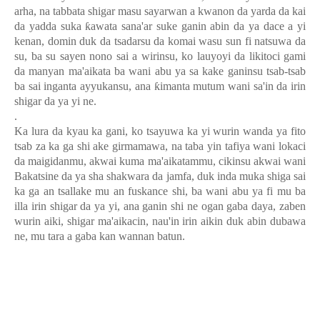
arha, na tabbata shigar masu sayarwan a kwanon da yarda da kai
da yadda suka
ƙ
awata sana'ar suke ganin abin da ya dace a yi
kenan, domin duk da tsadarsu da komai wasu sun fi natsuwa da
su, ba su sayen nono sai a wirinsu, ko lauyoyi da likitoci gami
da manyan ma'aikata ba wani abu ya sa kake ganinsu tsab-tsab
ba sai inganta ayyukansu, ana
ƙ
imanta mutum wani sa'in da irin
shigar da ya yi ne.
.
Ka lura da kyau ka gani, ko tsayuwa ka yi wurin wanda ya fito
tsab za ka ga shi ake girmamawa, na taba yin tafiya wani lokaci
da maigidanmu, akwai kuma ma'aikatammu, cikinsu akwai wani
Bakatsine da ya sha shakwara da jamfa, duk inda muka shiga sai
ka ga an tsallake mu an fuskance shi, ba wani abu ya fi mu ba
illa irin shigar da ya yi, ana ganin shi ne ogan gaba daya, zaben
wurin aiki, shigar ma'aikacin, nau'in irin aikin duk abin dubawa
ne, mu tara a gaba kan wannan batun.