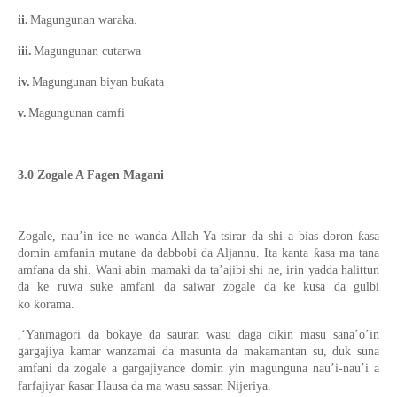
ii.
Magungunan waraka.
iii.
Magungunan cutarwa
iv.
Magungunan biyan buƙata
v.
Magungunan camfi
3.0 Zogale A Fagen Magani
Zogale, nau’in ice ne wanda Allah Ya tsirar da shi a bias doron ƙasa
domin amfanin mutane da dabbobi da Aljannu. Ita kanta ƙasa ma tana
amfana da shi. Wani abin mamaki da ta’ajibi shi ne, irin yadda halittun
da ke ruwa suke amfani da saiwar zogale da ke kusa da gulbi
ko ƙorama.
,‘Yanmagori da bokaye da sauran wasu daga cikin masu sana’o’in
gargajiya kamar wanzamai da masunta da makamantan su, duk suna
amfani da zogale a gargajiyance domin yin magunguna nau’i-nau’i a
farfajiyar ƙasar Hausa da ma wasu sassan Nijeriya.