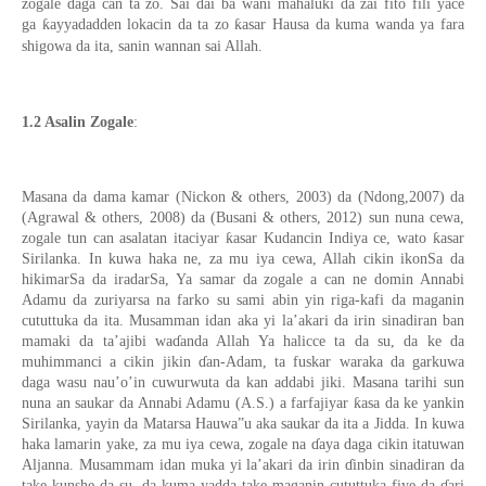
zogale daga can ta zo. Sai dai ba wani mahaluƙi da zai fito fili yace
ga ƙayyadadden lokacin da ta zo ƙasar Hausa da kuma wanda ya fara
shigowa da ita, sanin wannan sai Allah.
1.2 Asalin Zogale
:
Masana da dama kamar (Nickon & others, 2003) da (Ndong,2007) da
(Agrawal & others, 2008) da (Busani & others, 2012) sun nuna cewa,
zogale tun can asalatan itaciyar ƙasar Kudancin Indiya ce, wato ƙasar
Sirilanka. In kuwa haka ne, za mu iya cewa, Allah cikin ikonSa da
hikimarSa da iradarSa, Ya samar da zogale a can ne domin Annabi
Adamu da zuriyarsa na farko su sami abin yin riga-kafi da maganin
cututtuka da ita. Musamman idan aka yi la’akari da irin sinadiran ban
mamaki da ta’ajibi waɗanda Allah Ya halicce ta da su, da ke da
muhimmanci a cikin jikin ɗan-Adam, ta fuskar waraka da garkuwa
daga wasu nau’o’in cuwurwuta da kan addabi jiki. Masana tarihi sun
nuna an saukar da Annabi Adamu (A.S.) a farfajiyar ƙasa da ke yankin
Sirilanka, yayin da Matarsa Hauwa”u aka saukar da ita a Jidda. In kuwa
haka lamarin yake, za mu iya cewa, zogale na ɗaya daga cikin itatuwan
Aljanna. Musammam idan muka yi la’akari da irin ɗinbin sinadiran da
take kunshe da su, da kuma yadda take maganin cututtuka fiye da ɗari