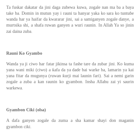
Ta fuskar dakatar da jini daga zubewa kuwa, zogale nan ma ba a baya
take ba. Domin in mutun yay i rauni ta hanyar yaka ko sara ko tuntuɓe
wanda har ya haifar da kwararar jini, sai a samiganyen zogale ɗanye, a
murtsika shi, a shafa ruwan ganyen a wuri raunin. In Allah Ya so jinin
zai daina zuba.
Rauni Ko Gyambo
Wanda ya ji ciwo har fatar jikinsa ta fashe tare da zubar jini. Ko kuma
yana wani miki (ciwo) a ƙafa da ya daɗe bai warke ba, lamarin ya kai
yana fitar da mugunya (ruwan ƙurji mai launin fari). Sai a nemi garin
zogale a zuba a kan raunin ko gyambon. Insha Allahu zai yi saurin
warkewa.
Gyambon Ciki (olsa)
A dafa ganyen zogale da zuma a sha kamar shayi don maganin
gyambon ciki.