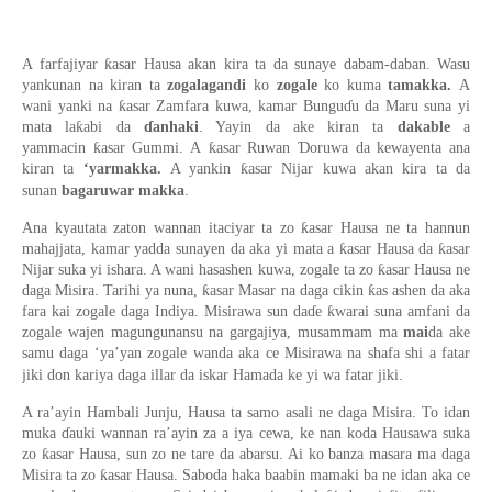
A farfajiyar ƙasar Hausa akan kira ta da sunaye dabam-daban. Wasu
yankunan na kiran ta
zogalagandi
ko
zogale
ko kuma
tamakka.
A
wani yanki na ƙasar Zamfara kuwa, kamar Bunguɗu da Maru suna yi
mata laƙabi da
ɗanhaki
. Yayin da ake kiran ta
dakable
a
yammacin ƙasar Gummi. A ƙasar Ruwan Ɗoruwa da kewayenta ana
kiran ta
‘yarmakka.
A yankin ƙasar Nijar kuwa akan kira ta da
sunan
bagaruwar makka
.
Ana kyautata zaton wannan itaciyar ta zo ƙasar Hausa ne ta hannun
mahajjata, kamar yadda sunayen da aka yi mata a ƙasar Hausa da ƙasar
Nijar suka yi ishara. A wani hasashen kuwa, zogale ta zo ƙasar Hausa ne
daga Misira. Tarihi ya nuna, ƙasar Masar na daga cikin ƙas ashen da aka
fara kai zogale daga Indiya. Misirawa sun daɗe ƙwarai suna amfani da
zogale wajen magungunansu na gargajiya, musammam ma
mai
da ake
samu daga ‘ya’yan zogale wanda aka ce Misirawa na shafa shi a fatar
jiki don kariya daga illar da iskar Hamada ke yi wa fatar jiki.
A ra’ayin Hambali Junju, Hausa ta samo asali ne daga Misira. To idan
muka ɗauki wannan ra’ayin za a iya cewa, ke nan koda Hausawa suka
zo ƙasar Hausa, sun zo ne tare da abarsu. Ai ko banza masara ma daga
Misira ta zo ƙasar Hausa. Saboda haka baabin mamaki ba ne idan aka ce