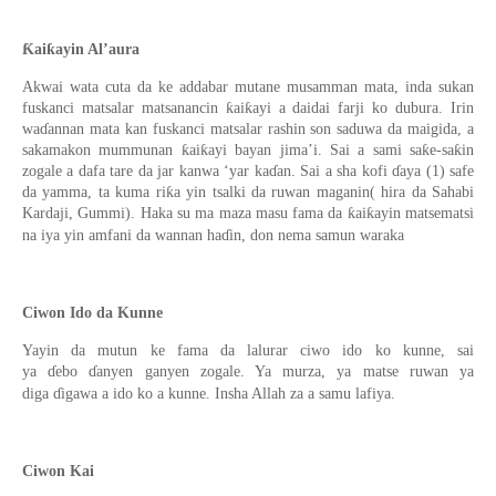
Ƙaiƙayin Al’aura
Akwai wata cuta da ke addabar mutane musamman mata, inda sukan
fuskanci matsalar matsanancin ƙaiƙayi a daidai farji ko dubura. Irin
waɗannan mata kan fuskanci matsalar rashin son saduwa da maigida, a
sakamakon mummunan ƙaiƙayi bayan jima’i. Sai a sami saƙe-saƙin
zogale a dafa tare da jar kanwa ‘yar kaɗan. Sai a sha kofi ɗaya (1) safe
da yamma, ta kuma riƙa yin tsalki da ruwan maganin( hira da Sahabi
Kardaji, Gummi). Haka su ma maza masu fama da ƙaiƙayin matsematsi
na iya yin amfani da wannan haɗin, don nema samun waraka
Ciwon Ido da Kunne
Yayin da mutun ke fama da lalurar ciwo ido ko kunne, sai
ya ɗebo ɗanyen ganyen zogale. Ya murza, ya matse ruwan ya
diga ɗigawa a ido ko a kunne. Insha Allah za a samu lafiya.
Ciwon Kai