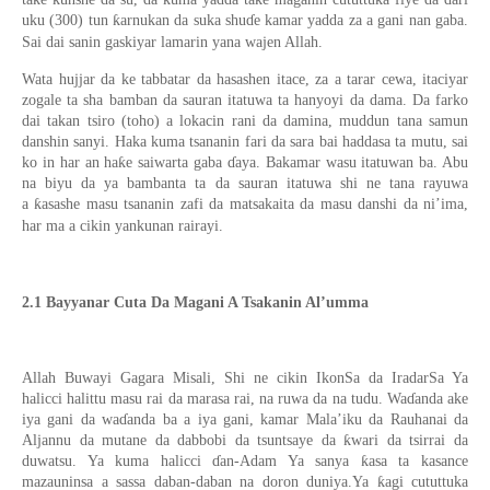
uku (300) tun ƙarnukan da suka shuɗe kamar yadda za a gani nan gaba.
Sai dai sanin gaskiyar lamarin yana wajen Allah.
Wata hujjar da ke tabbatar da hasashen itace, za a tarar cewa, itaciyar
zogale ta sha bamban da sauran itatuwa ta hanyoyi da dama. Da farko
dai takan tsiro (toho) a lokacin rani da damina, muddun tana samun
danshin sanyi. Haka kuma tsananin fari da sara bai haddasa ta mutu, sai
ko in har an haƙe saiwarta gaba ɗaya. Bakamar wasu itatuwan ba. Abu
na biyu da ya bambanta ta da sauran itatuwa shi ne tana rayuwa
a ƙasashe masu tsananin zafi da matsakaita da masu danshi da ni’ima,
har ma a cikin yankunan rairayi.
2.1 Bayyanar Cuta Da Magani A Tsakanin Al’umma
Allah Buwayi Gagara Misali, Shi ne cikin IkonSa da IradarSa Ya
halicci halittu masu rai da marasa rai, na ruwa da na tudu. Waɗanda ake
iya gani da waɗanda ba a iya gani, kamar Mala’iku da Rauhanai da
Aljannu da mutane da dabbobi da tsuntsaye da ƙwari da tsirrai da
duwatsu. Ya kuma halicci ɗan-Adam Ya sanya ƙasa ta kasance
mazauninsa a sassa daban-daban na doron duniya.Ya ƙagi cututtuka