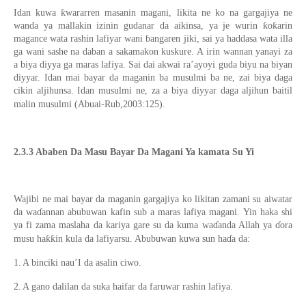
Idan kuwa ƙwararren masanin magani, likita ne ko na gargajiya ne
wanda ya mallakin izinin gudanar da aikinsa, ya je wurin ƙoƙarin
magance wata rashin lafiyar wani ɓangaren jiki, sai ya haddasa wata illa
ga wani sashe na daban a sakamakon kuskure. A irin wannan yanayi za
a biya diyya ga maras lafiya. Sai dai akwai ra’ayoyi guda biyu na biyan
diyyar. Idan mai bayar da maganin ba musulmi ba ne, zai biya daga
cikin aljihunsa. Idan musulmi ne, za a biya diyyar daga aljihun baitil
malin musulmi (Abuai-Rub,2003:125).
2.3.3 Ababen Da Masu Bayar Da Magani Ya kamata Su Yi
Wajibi ne mai bayar da maganin gargajiya ko likitan zamani su aiwatar
da waɗannan abubuwan kafin sub a maras lafiya magani. Yin haka shi
ya fi zama maslaha da kariya gare su da kuma waɗanda Allah ya ɗora
musu haƙƙin kula da lafiyarsu. Abubuwan kuwa sun haɗa da:
1.
A binciki nau’I da asalin ciwo.
2.
A gano dalilan da suka haifar da faruwar rashin lafiya.