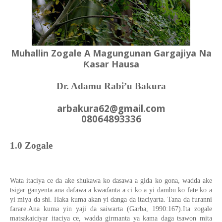
Muhallin Zogale A Magungunan Gargajiya Na
Ƙasar Hausa
Dr. Adamu Rabi’u Bakura
arbakura62@gmail.com
08064893336
1.0 Zogale
Wata itaciya ce da ake shukawa ko dasawa a gida ko gona, wadda ake
tsigar ganyenta ana dafawa a kwaɗanta a ci ko a yi dambu ko fate ko a
yi miya da shi. Haka kuma akan yi danga da itaciyarta. Tana da furanni
farare.Ana kuma yin yaji da saiwarta (Garba, 1990:167).Ita zogale
matsakaiciyar itaciya ce, wadda girmanta ya kama daga tsawon mita