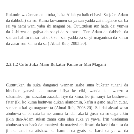
Rukunin waɗannan cututtuka, haka Allah ya halicci bayinSa (ɗan-Adam
da dabbobi) da su. Kuma kowannen su ya san yadda zai magance su, ba
sai ya nemi wani yaba shi magani ba. Cututtukan sun haɗa da: yunwa
da ƙishirwa da gajiya da sanyi da sauransu. Ɗan-Adam da dabbobi da
sauran halittu masu rai duk sun san yadda za su yi maganinsu da kansu
da zarar sun kamu da su ( Abual Rub, 2003:20).
2.2.1.2 Cututtuka Masu Buƙatar Kulawar Mai Magani
Cututtukan da suka danganci wannan sashe suna buƙatar tunani da
binciken yanayin da marar lafiya ke ciki, wanda kan wanzu a
sakamakon jin zazzafan zazzaɓI fiye da kima, ko jin sanyi ko bushewar
fatar jiki ko kuma haɗuwar dukan alamomin, kafin a gano nau’in cutar,
sannan a kai ga magance ta (Abual Rub, 2003:20). Sai dai akwai wasu
abubuwa da ba cuta ba ne, amma fa idan aka ƙi gusar da su daga cikin
jikin ɗan-Adam sukan zama cuta idan suka yi yawa. Irin waɗannan
abubuwa sun haɗa da: maniyyi da maziyyi da fitsari da kashi da tusa da
jini da amai da atishawa da hamma da gyatsa da barci da yunwa da