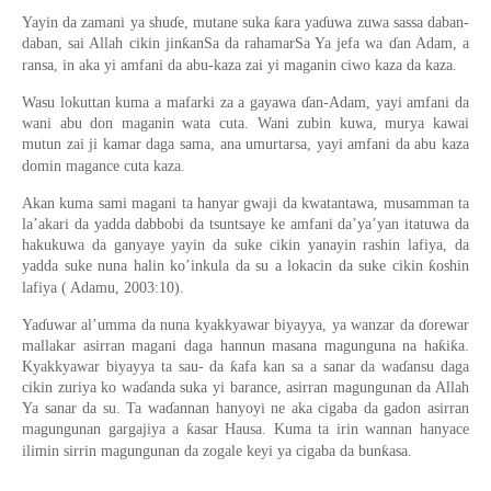
Yayin da zamani ya shuɗe, mutane suka ƙara yaɗuwa zuwa sassa daban-
daban, sai Allah cikin jinƙanSa da rahamarSa Ya jefa wa ɗan Adam, a
ransa, in aka yi amfani da abu-kaza zai yi maganin ciwo kaza da kaza.
Wasu lokuttan kuma a mafarki za a gayawa ɗan-Adam, yayi amfani da
wani abu don maganin wata cuta. Wani zubin kuwa, murya kawai
mutun zai ji kamar daga sama, ana umurtarsa, yayi amfani da abu kaza
domin magance cuta kaza.
Akan kuma sami magani ta hanyar gwaji da kwatantawa, musamman ta
la’akari da yadda dabbobi da tsuntsaye ke amfani da’ya’yan itatuwa da
hakukuwa da ganyaye yayin da suke cikin yanayin rashin lafiya, da
yadda suke nuna halin ko’inkula da su a lokacin da suke cikin ƙoshin
lafiya ( Adamu, 2003:10).
Yaɗuwar al’umma da nuna kyakkyawar biyayya, ya wanzar da ɗorewar
mallakar asirran magani daga hannun masana magunguna na haƙiƙa.
Kyakkyawar biyayya ta sau- da ƙafa kan sa a sanar da waɗansu daga
cikin zuriya ko waɗanda suka yi barance, asirran magungunan da Allah
Ya sanar da su. Ta waɗannan hanyoyi ne aka cigaba da gadon asirran
magungunan gargajiya a ƙasar Hausa. Kuma ta irin wannan hanyace
ilimin sirrin magungunan da zogale keyi ya cigaba da bunƙasa.