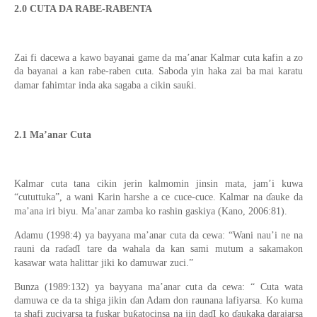
2.0 CUTA DA RABE-RABENTA
Zai fi dacewa a kawo bayanai game da ma’anar Kalmar cuta kafin a zo
da bayanai a kan rabe-raben cuta. Saboda yin haka zai ba mai karatu
damar fahimtar inda aka sagaba a cikin sauƙi.
2.1 Ma’anar Cuta
Kalmar cuta tana cikin jerin kalmomin jinsin mata, jam’i kuwa
“cututtuka”, a wani Karin harshe a ce cuce-cuce. Kalmar na ɗauke da
ma’ana iri biyu. Ma’anar zamba ko rashin gaskiya (Kano, 2006:81).
Adamu (1998:4) ya bayyana ma’anar cuta da cewa: “Wani nau’i ne na
rauni da raɗaɗI tare da wahala da kan sami mutum a sakamakon
kasawar wata halittar jiki ko damuwar zuci.”
Bunza (1989:132) ya bayyana ma’anar cuta da cewa: “ Cuta wata
damuwa ce da ta shiga jikin ɗan Adam don raunana lafiyarsa. Ko kuma
ta shafi zuciyarsa ta fuskar buƙatocinsa na jin daɗI ko ɗaukaka darajarsa