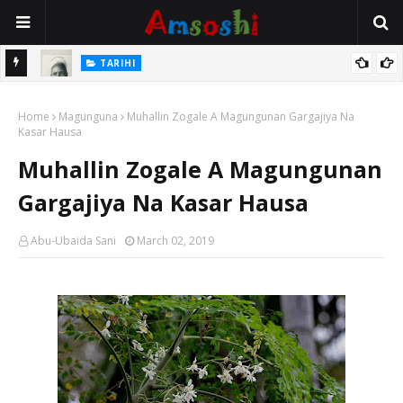
TARIHI
e Lawal
Danmadamin Sakkwato, Alhaji, Barista Hwanarabul Usman
Home
Usman Kure Bungudu
Magunguna
Muhallin Zogale A Magungunan Gargajiya Na
Kasar Hausa
Muhallin Zogale A Magungunan
Gargajiya Na Kasar Hausa
Abu-Ubaida Sani
March 02, 2019