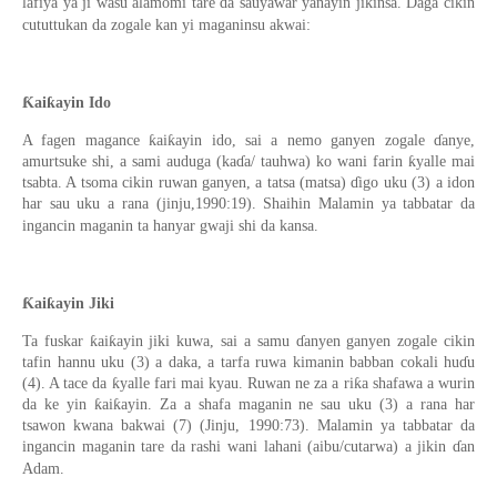
lafiya ya ji wasu alamomi tare da sauyawar yanayin jikinsa. Daga cikin
cututtukan da zogale kan yi maganinsu akwai:
Ƙaiƙayin Ido
A fagen magance ƙaiƙayin ido, sai a nemo ganyen zogale ɗanye,
amurtsuke shi, a sami auduga (kaɗa/ tauhwa) ko wani farin ƙyalle mai
tsabta. A tsoma cikin ruwan ganyen, a tatsa (matsa) ɗigo uku (3) a idon
har sau uku a rana (jinju,1990:19). Shaihin Malamin ya tabbatar da
ingancin maganin ta hanyar gwaji shi da kansa.
Ƙaiƙayin Jiki
Ta fuskar ƙaiƙayin jiki kuwa, sai a samu ɗanyen ganyen zogale cikin
tafin hannu uku (3) a daka, a tarfa ruwa kimanin babban cokali huɗu
(4). A tace da ƙyalle fari mai kyau. Ruwan ne za a riƙa shafawa a wurin
da ke yin ƙaiƙayin. Za a shafa maganin ne sau uku (3) a rana har
tsawon kwana bakwai (7) (Jinju, 1990:73). Malamin ya tabbatar da
ingancin maganin tare da rashi wani lahani (aibu/cutarwa) a jikin ɗan
Adam.