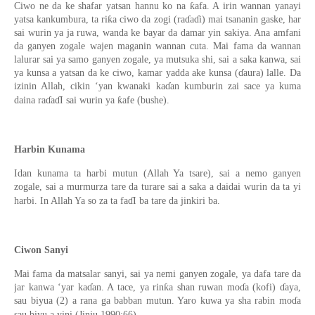
Ciwo ne da ke shafar yatsan hannu ko na ƙafa. A irin wannan yanayi
yatsa kankumbura, ta riƙa ciwo da zogi (raɗaɗi) mai tsananin gaske, har
sai wurin ya ja ruwa, wanda ke bayar da damar yin sakiya. Ana amfani
da ganyen zogale wajen maganin wannan cuta. Mai fama da wannan
lalurar sai ya samo ganyen zogale, ya mutsuka shi, sai a saka kanwa, sai
ya kunsa a yatsan da ke ciwo, kamar yadda ake kunsa (ɗaura) lalle. Da
izinin Allah, cikin ‘yan kwanaki kaɗan kumburin zai sace ya kuma
daina raɗaɗI sai wurin ya ƙafe (bushe).
Harbin Kunama
Idan kunama ta harbi mutun (Allah Ya tsare), sai a nemo ganyen
zogale, sai a murmurza tare da turare sai a saka a daidai wurin da ta yi
harbi. In Allah Ya so za ta faɗI ba tare da jinkiri ba.
Ciwon Sanyi
Mai fama da matsalar sanyi, sai ya nemi ganyen zogale, ya dafa tare da
jar kanwa ‘yar kaɗan. A tace, ya rinƙa shan ruwan moɗa (kofi) ɗaya,
sau biyua (2) a rana ga babban mutun. Yaro kuwa ya sha rabin moɗa
sau biyu a yini (Jinju,1990:66).