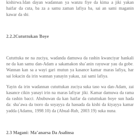
kishirwa.Idan ɗayan waɗannan ya wanzu fiye da kima a jiki yakan
haifar da cuta, ba za a samu zaman lafiya ba, sai an sami maganin
kawar da shi.
2.2.2Cututtukan Ɓoye
Cututtuka ne na zuciya, waɗanda damuwa da rashin kwanciyar hankali
ne da kan samu ɗan-Adam a sakamakon sha’anin rayuwar yau da gobe.
Wannan kan sa a wayi gari mutun ya kasance kamar maras lafiya, har
sai lokacin da irin wannan yanayin yakau, zai sami lafiya.
Yayin da irin waɗannan cututtukan zuciya suka taso wa ɗan-Adam, zai
kasance cikin yanayi irin na maras lafiyar jiki. Kamar damuwa da rama
da rashin bacci. Abubuwan da kan haifar da cututtukan ɓoye sun haɗa
da: sha’awa da tsoro da soyayya da hassada da kishi da ƙiyayya kamar
yadda (Adamu, 1998:10) da (Abual-Rub, 2003:19) suka nuna.
2.3 Magani: Ma’anarsa Da Asalinsa