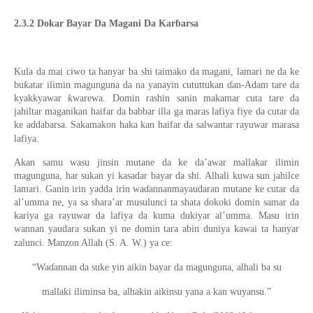
2.3.2 Dokar Bayar Da Magani Da Karɓarsa
Kula da mai ciwo ta hanyar ba shi taimako da magani, lamari ne da ke
buƙatar ilimin magunguna da na yanayin cututtukan ɗan-Adam tare da
kyakkyawar ƙwarewa. Domin rashin sanin makamar cuta tare da
jahiltar maganikan haifar da babbar illa ga maras lafiya fiye da cutar da
ke addabarsa. Sakamakon haka kan haifar da salwantar rayuwar marasa
lafiya.
Akan samu wasu jinsin mutane da ke da’awar mallakar ilimin
magunguna, har sukan yi kasadar bayar da shi. Alhali kuwa sun jahilce
lamari. Ganin irin yadda irin waɗannanmayaudaran mutane ke cutar da
al’umma ne, ya sa shara’ar musulunci ta shata dokoki domin samar da
kariya ga rayuwar da lafiya da kuma dukiyar al’umma. Masu irin
wannan yaudara sukan yi ne domin tara abin duniya kawai ta hanyar
zalunci. Manzon Allah (S. A. W.) ya ce:
“Waɗannan da suke yin aikin bayar da magunguna, alhali ba su
mallaki iliminsa ba, alhakin aikinsu yana a kan wuyansu.”