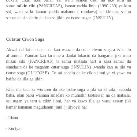
buƙata, cikin ikon Allah sai wani sashen daki da ake kira da
suna:
mikin cik
i (PANCREAS), kamar yadda Jinju (1990:239) ya kira
shi, wato
saifa
kamar yadda mahauta ( rundawa) ke kiranta, sai ta
samar da sinadarin da kan sa jikin ya tsotse sugan (INSULIN).
Cutatar Ciwon Suga
Akwai dalilai da dama da kan wanzar da cutar ciwon suga a tsakanin
al’umma. Wannan kan faru ne a daidai lokacin da ɓangaren jiki wato
mikin ciki (PANCREAS) ta samu matsala hart a kasa samar da
sinadarin da ke maganin cutar suga (INSULIN) ,wanda kan sa jiki ya
tsotse suga (GLUCOSE). To sai adadin da ke cikin jinni ya yi yawa ya
haifar da illa ga jikin.
Ƙiba ma tana sa wuraren da ake tsotse suga a jiki su ƙI aiki. Saboda
haka, idan babu wannan sinadari ko muhallin tsotsewar na da matsala,
sai sugan ya taru a cikin jinni, har ya kawo illa ga wasu sassan jiki
kamar ƙananan magudanun jinni ( jijiyoyi) na:
·
Idanu
·
Zuciya