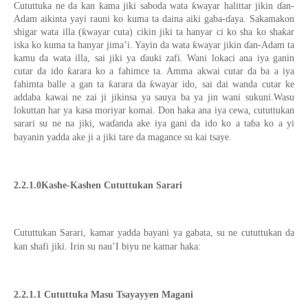
Cututtuka ne da kan kama jiki saboda wata ƙwayar halittar jikin ɗan-
Adam aikinta yayi rauni ko kuma ta daina aiki gaba-ɗaya. Sakamakon
shigar wata illa (ƙwayar cuta) cikin jiki ta hanyar ci ko sha ko shaƙar
iska ko kuma ta hanyar jima’i. Yayin da wata ƙwayar jikin ɗan-Adam ta
kamu da wata illa, sai jiki ya ɗauki zafi. Wani lokaci ana iya ganin
cutar da ido ƙarara ko a fahimce ta. Amma akwai cutar da ba a iya
fahimta balle a gan ta ƙarara da ƙwayar ido, sai dai wanda cutar ke
addaba kawai ne zai ji jikinsa ya sauya ba ya jin wani sukuni.Wasu
lokuttan har ya kasa moriyar komai. Don haka ana iya cewa, cututtukan
sarari su ne na jiki, waɗanda ake iya gani da ido ko a taɓa ko a yi
bayanin yadda ake ji a jiki tare da magance su kai tsaye.
2.2.1.0Kashe-Kashen Cututtukan Sarari
Cututtukan Sarari, kamar yadda bayani ya gabata, su ne cututtukan da
kan shafi jiki. Irin su nau’I biyu ne kamar haka:
2.2.1.1 Cututtuka Masu Tsayayyen Magani