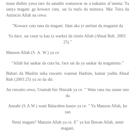
masu ɗinbin yawa tare da sanadin wanzuwar su a tsakanin al’umma. Ya
sanya magani ga kowace cuta, sai fa tsufa da mutuwa. Mai Tsira da
Amincin Allah na cewa:
“Kowace cuta tana da magani. Idan aka yi amfani da maganin da
Ya dace, sai cutar ta kau (a warke) da izinin Allah (Abual Rub, 2003:
25).”
Manzon Allah (S. A. W.) ya ce:
“Allah bai saukar da cuta ba, face sai da ya saukar da maganinta.”
Buhari da Muslim suka ruwaito wannan Hadisin, kamar yadda Abual
Rub (2003:25) ya zo da shi.
An ruwaito cewa, Usamah bin Shuraik ya ce: “ Wata rana ina zaune tare
da
Annabi (S.A.W.) wani Balaraben ƙauye ya ce: “ Ya Manzon Allah, ko
zan
Nemi magani? Manzon Allah ya ce, E” ya kai Bawan Allah, nemi
magani,