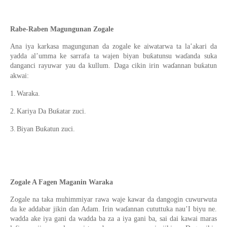
Rabe-Raben Magungunan Zogale
Ana iya karkasa magungunan da zogale ke aiwatarwa ta la’akari da
yadda al’umma ke sarrafa ta wajen biyan buƙatunsu waɗanda suka
danganci rayuwar yau da kullum. Daga cikin irin waɗannan buƙatun
akwai:
1.
Waraka.
2.
Kariya Da Buƙatar zuci.
3.
Biyan Buƙatun zuci.
Zogale A Fagen Maganin Waraka
Zogale na taka muhimmiyar rawa waje kawar da dangogin cuwurwuta
da ke addabar jikin ɗan Adam. Irin waɗannan cututtuka nau’I biyu ne.
wadda ake iya gani da wadda ba za a iya gani ba, sai dai kawai maras