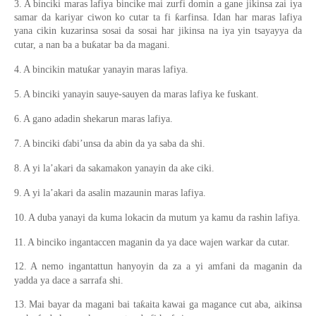
3.
A binciki maras lafiya bincike mai zurfi domin a gane jikinsa zai iya
samar da kariyar ciwon ko cutar ta fi ƙarfinsa. Idan har maras lafiya
yana cikin kuzarinsa sosai da sosai har jikinsa na iya yin tsayayya da
cutar, a nan ba a buƙatar ba da magani.
4.
A bincikin matuƙar yanayin maras lafiya.
5.
A binciki yanayin sauye-sauyen da maras lafiya ke fuskant.
6.
A gano adadin shekarun maras lafiya.
7.
A binciki ɗabi’unsa da abin da ya saba da shi.
8.
A yi la’akari da sakamakon yanayin da ake ciki.
9.
A yi la’akari da asalin mazaunin maras lafiya.
10.
A duba yanayi da kuma lokacin da mutum ya kamu da rashin lafiya.
11.
A binciko ingantaccen maganin da ya dace wajen warkar da cutar.
12.
A nemo ingantattun hanyoyin da za a yi amfani da maganin da
yadda ya dace a sarrafa shi.
13.
Mai bayar da magani bai taƙaita kawai ga magance cut aba, aikinsa