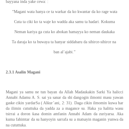
bayyana inda yake cewa: :
“Magani wata hanya ce ta warkar da ko kwantar da ko rage wata
Cuta ta ciki ko ta waje ko wadda aka samu ta haɗari. Kokuma
Neman kariya ga cuta ko abokan hamayya ko neman ɗaukaka
Ta daraja ko ta buwaya ta hanyar siddabaru da sihirce-sihirce na
ban al’ajabi.”
2.3.1 Asalin Magani
Magani ya samu ne tun bayan da Allah Maɗaukakin Sarki Ya halicci
Annabi Adamu A. S. sai ya sanar da shi dangogin ilmomi masu yawan
gaske cikin yardarSa ( Alƙur’ani, 2: 31). Daga cikin ilmomin kuwa har
da ilimin cututtuka da yadda za a magance su. Haka ya halitta wasu
tsirrai a doron ƙasa domin amfanin Annabi Adam da zuriyarsa. Aka
kuma fahimtar da su hanyoyin sarrafa su a matsayin maganin yunwa da
na cututtuka.