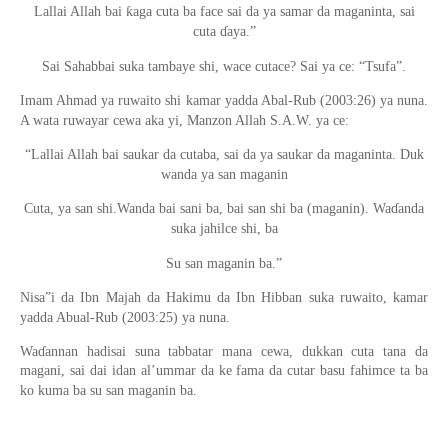
Lallai Allah bai ƙaga cuta ba face sai da ya samar da maganinta, sai
cuta ɗaya.”
Sai Sahabbai suka tambaye shi, wace cutace? Sai ya ce: “Tsufa”.
Imam Ahmad ya ruwaito shi kamar yadda Abal-Rub (2003:26) ya nuna.
A wata ruwayar cewa aka yi, Manzon Allah S.A.W. ya ce:
“Lallai Allah bai saukar da cutaba, sai da ya saukar da maganinta. Duk
wanda ya san maganin
Cuta, ya san shi.Wanda bai sani ba, bai san shi ba (maganin). Waɗanda
suka jahilce shi, ba
Su san maganin ba.”
Nisa”i da Ibn Majah da Hakimu da Ibn Hibban suka ruwaito, kamar
yadda Abual-Rub (2003:25) ya nuna.
Waɗannan hadisai suna tabbatar mana cewa, dukkan cuta tana da
magani, sai dai idan al’ummar da ke fama da cutar basu fahimce ta ba
ko kuma ba su san maganin ba.