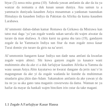
biyar (5) zuwa mita goma (10). Saboda yawan amfanin da ake da ita ya
wanzar da nomanta a duk kusan sassan duniya. Ana samun ta a
yammacin duniyada ƙasashen Asiya musamman a yankunan tsaunukan
Himalaya da ƙasashen Indiya da Pakistan da Afirika da kuma ƙasashen
Larabawa.
Al’ummomi daban-daban kamar Romawa da Girkawa da Misirawa kan
tatso mai daga ‘ya’yan zogale wanda sukan sarrafa shi wajen aiwatar da
turare da man shafawa. A cikin ƙarni na goma sha tara (19), gandayen
zogale da ke Yammacin Indiya sun fitar da man zogale zuwa ƙasar
Turai domin yin turare da giris na na’urori.
Al’ummomin ɓangaren ƙasar Indiya sun daɗe suna amfani da kwasfan
zogale wajen abinci. Shi kuwa ganyen zogale ya kasance wani
muhimmin abu da ake ci a duk farfajiyar ƙasashen Afirika ta Yamma da
wasu sassan Asiya.Abin ƙayatarwa ne ƙwarai dangane da jerin nau’o’in
magungunan da ake yi da zogale waɗanda ke ƙunshe da muhimman
sinadarin gina jikin ɗan-Adam. Sakamakon amfanin da ake yawan yi da
ita ne ya sa aka gano tana maganin cuwurwuta da dama. Wannan ne ya
haifar da mayar da hankali wajen binciken irin cutar da take magani.
1.1 Zogale A Farfajiyar Ƙasar Hausa