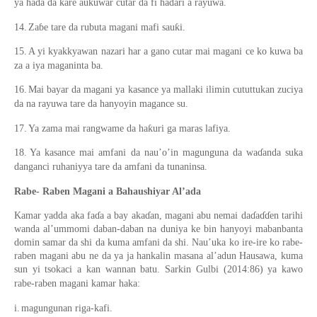
ya haɗa da kare aukuwar cutar da fi haɗari a rayuwa.
14.
Zaɓe tare da rubuta magani mafi sauƙi.
15.
A yi kyakkyawan nazari har a gano cutar mai magani ce ko kuwa ba
za a iya maganinta ba.
16.
Mai bayar da magani ya kasance ya mallaki ilimin cututtukan zuciya
da na rayuwa tare da hanyoyin magance su.
17.
Ya zama mai rangwame da haƙuri ga maras lafiya.
18.
Ya kasance mai amfani da nau’o’in magunguna da waɗanda suka
danganci ruhaniyya tare da amfani da tunaninsa.
Rabe- Raben Magani a Bahaushiyar Al’ada
Kamar yadda aka faɗa a bay akaɗan, magani abu nemai daɗaɗɗen tarihi
wanda al’ummomi daban-daban na duniya ke bin hanyoyi mabanbanta
domin samar da shi da kuma amfani da shi. Nau’uka ko ire-ire ko rabe-
raben magani abu ne da ya ja hankalin masana al’adun Hausawa, kuma
sun yi tsokaci a kan wannan batu. Sarkin Gulbi (2014:86) ya kawo
rabe-raben magani kamar haka:
i.
magungunan riga-kafi.