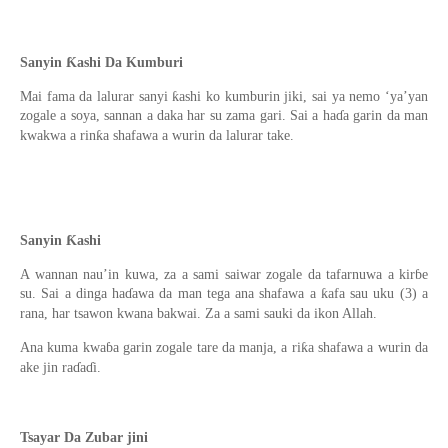
Sanyin Ƙashi Da Kumburi
Mai fama da lalurar sanyi ƙashi ko kumburin jiki, sai ya nemo ‘ya’yan
zogale a soya, sannan a daka har su zama gari. Sai a haɗa garin da man
kwakwa a rinƙa shafawa a wurin da lalurar take.
Sanyin Ƙashi
A wannan nau’in kuwa, za a sami saiwar zogale da tafarnuwa a kirɓe
su. Sai a dinga haɗawa da man tega ana shafawa a ƙafa sau uku (3) a
rana, har tsawon kwana bakwai. Za a sami sauki da ikon Allah.
Ana kuma kwaɓa garin zogale tare da manja, a riƙa shafawa a wurin da
ake jin raɗaɗi.
Tsayar Da Zubar jini