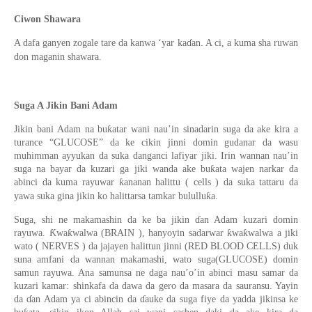
Ciwon Shawara
A dafa ganyen zogale tare da kanwa ‘yar kaɗan. A ci, a kuma sha ruwan
don maganin shawara.
Suga A Jikin Bani Adam
Jikin bani Adam na buƙatar wani nau’in sinadarin suga da ake kira a
turance “GLUCOSE” da ke cikin jinni domin gudanar da wasu
muhimman ayyukan da suka danganci lafiyar jiki. Irin wannan nau’in
suga na bayar da kuzari ga jiki wanda ake buƙata wajen narkar da
abinci da kuma rayuwar ƙananan halittu ( cells ) da suka tattaru da
yawa suka gina jikin ko halittarsa tamkar bululluƙa.
Suga, shi ne makamashin da ke ba jikin ɗan Adam kuzari domin
rayuwa. Ƙwaƙwalwa (BRAIN ), hanyoyin sadarwar ƙwaƙwalwa a jiki
wato ( NERVES ) da jajayen halittun jinni (RED BLOOD CELLS) duk
suna amfani da wannan makamashi, wato suga(GLUCOSE) domin
samun rayuwa. Ana samunsa ne daga nau’o’in abinci masu samar da
kuzari kamar: shinkafa da dawa da gero da masara da sauransu. Yayin
da ɗan Adam ya ci abincin da ɗauke da suga fiye da yadda jikinsa ke