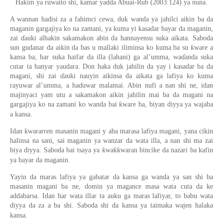
Hakim ya ruwaito shi, kamar yadda Abuai-Rub (2003:124) ya nuna.
A wannan hadisi za a fahimci cewa, duk wanda ya jahilci aikin ba da
maganin gargajiya ko na zamani, ya kuma yi kasadar bayar da maganin,
zai ɗauki alhakin sakamakon abin da hannayensu suka aikata. Saboda
sun gudanar da aikin da bas u mallaki iliminsa ko kuma ba su ƙware a
kansa ba, har suka haifar da illa (lahani) ga al’umma, waɗanda suka
cutar ta hanyar yaudara. Don haka duk jahilin da yay i kasadar ba da
magani, shi zai ɗauki nauyin aikinsa da aikata ga lafiya ko kuma
rayuwar al’umma, a haɗuwar malamai. Abin nufi a nan shi ne, idan
majinyaci yam utu a sakamakon aikin jahilin mai ba da magani na
gargajiya ko na zamani ko wanda bai ƙware ba, biyan diyya ya wajaba
a kansa.
Idan ƙwararren masanin magani y aba marasa lafiya magani, yana cikin
halinsa na sani, sai maganin ya wanzar da wata illa, a nan shi ma zai
biya diyya. Saboda bai tsaya ya ƙwaƙƙwaran bincike da nazari ba kafin
ya bayar da maganin.
Yayin da maras lafiya ya gabatar da kansa ga wanda ya san shi ba
masanin magani ba ne, domin ya magance masa wata cuta da ke
addabarsa. Idan har wata illar ta auku ga maras lafiyar, to babu wata
diyya da za a ba shi. Saboda shi da kansa ya taimaka wajen halaka
kansa.