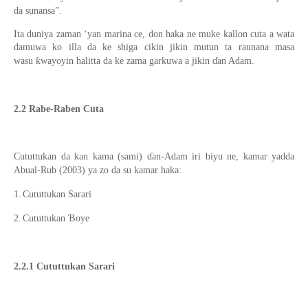
da sunansa”.
Ita duniya zaman ‘yan marina ce, don haka ne muke kallon cuta a wata
damuwa ko illa da ke shiga cikin jikin mutun ta raunana masa
wasu ƙwayoyin halitta da ke zama garkuwa a jikin ɗan Adam.
2.2 Rabe-Raben Cuta
Cututtukan da kan kama (sami) ɗan-Adam iri biyu ne, kamar yadda
Abual-Rub (2003) ya zo da su kamar haka:
1.
Cututtukan Sarari
2.
Cututtukan Ɓoye
2.2.1 Cututtukan Sarari