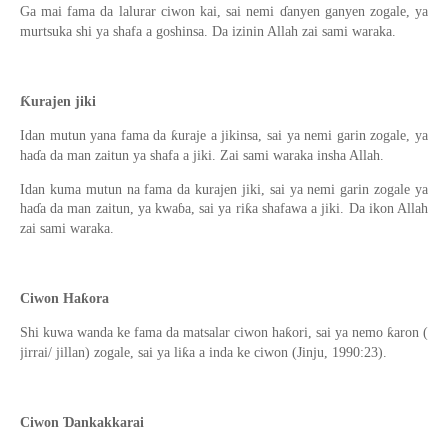
Ga mai fama da lalurar ciwon kai, sai nemi ɗanyen ganyen zogale, ya
murtsuka shi ya shafa a goshinsa. Da izinin Allah zai sami waraka.
Ƙurajen jiki
Idan mutun yana fama da ƙuraje a jikinsa, sai ya nemi garin zogale, ya
haɗa da man zaitun ya shafa a jiki. Zai sami waraka insha Allah.
Idan kuma mutun na fama da kurajen jiki, sai ya nemi garin zogale ya
haɗa da man zaitun, ya kwaɓa, sai ya riƙa shafawa a jiki. Da ikon Allah
zai sami waraka.
Ciwon Haƙora
Shi kuwa wanda ke fama da matsalar ciwon haƙori, sai ya nemo ƙaron (
jirrai/ jillan) zogale, sai ya liƙa a inda ke ciwon (Jinju, 1990:23).
Ciwon Ɗankakkarai