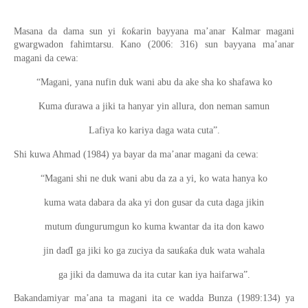
Masana da dama sun yi ƙoƙarin bayyana ma’anar Kalmar magani
gwargwadon fahimtarsu. Kano (2006: 316) sun bayyana ma’anar
magani da cewa:
“Magani, yana nufin duk wani abu da ake sha ko shafawa ko
Kuma ɗurawa a jiki ta hanyar yin allura, don neman samun
Lafiya ko kariya daga wata cuta”.
Shi kuwa Ahmad (1984) ya bayar da ma’anar magani da cewa:
“Magani shi ne duk wani abu da za a yi, ko wata hanya ko
kuma wata dabara da aka yi don gusar da cuta daga jikin
mutum ɗungurumgun ko kuma kwantar da ita don kawo
jin daɗI ga jiki ko ga zuciya da sauƙaƙa duk wata wahala
ga jiki da damuwa da ita cutar kan iya haifarwa”.
Bakandamiyar ma’ana ta magani ita ce wadda Bunza (1989:134) ya