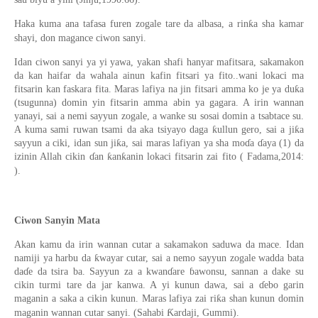
Haka kuma ana tafasa furen zogale tare da albasa, a rinƙa sha kamar
shayi, don magance ciwon sanyi.
Idan ciwon sanyi ya yi yawa, yakan shafi hanyar mafitsara, sakamakon
da kan haifar da wahala ainun kafin fitsari ya fito..wani lokaci ma
fitsarin kan faskara fita. Maras lafiya na jin fitsari amma ko je ya duƙa
(tsugunna) domin yin fitsarin amma abin ya gagara. A irin wannan
yanayi, sai a nemi sayyun zogale, a wanke su sosai domin a tsabtace su.
A kuma sami ruwan tsami da aka tsiyayo daga ƙullun gero, sai a jiƙa
sayyun a ciki, idan sun jiƙa, sai maras lafiyan ya sha moɗa ɗaya (1) da
izinin Allah cikin ɗan ƙanƙanin lokaci fitsarin zai fito ( Fadama,2014:
).
Ciwon Sanyin Mata
Akan kamu da irin wannan cutar a sakamakon saduwa da mace. Idan
namiji ya harbu da ƙwayar cutar, sai a nemo sayyun zogale wadda bata
daɗe da tsira ba. Sayyun za a kwanɗare ɓawonsu, sannan a dake su
cikin turmi tare da jar kanwa. A yi kunun dawa, sai a ɗebo garin
maganin a saka a cikin kunun. Maras lafiya zai riƙa shan kunun domin
maganin wannan cutar sanyi. (Sahabi Ƙardaji, Gummi).