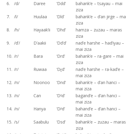
6.
/d/
Daree
‘Ddd’
bahank’e – tsayau – mai
ziza
7.
/l/
Huulaa
‘Dld’
bahank’e – d’an jirge – ma
ziza
8.
/h/
Hayaak’ii
‘Dhd’
hamza – zuzau – maras
ziza
9.
/d’/
D’aakii
‘Dd’d’
nad’e harshe – had’iyau –
mai ziza
10.
/r/
Bara
‘Drd’
bahank’e – ra-gare – mai
ziza
11.
/r/
Ruwaa
‘Dɽd’
nad’e harshe – ra-kad’e –
mai ziza
12.
/n/
Noonoo
‘Dnd’
bahank’e – d’an hanci –
mai ziza
13.
/n/
Can
‘Dᵑd’
bagand’e – d’an hanci –
mai ziza
14.
/n/
Hanya
‘Dᶮd’
bahand’e – d’an hanci –
mai ziza
15.
/s/
Saabulu
‘Dsd’
bahank’e – zuzau – maras
ziza