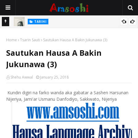
TARIHI
e Lawal
Danmadamin Sakkwato, Alhaji, Barista Hwanarabul Usman
Home
Usman Kure Bungudu
Tsarin Sauti
Sautukan Hausa A Bakin Jukunawa (3)
Sautukan Hausa A Bakin
Jukunawa (3)
Shehu Awwal
January 25, 2018
Kundin digiri na farko wanda aka gabatar a Sashen Harsunan
Nijeriya, Jami'ar Usmanu Danfodiyo, Sakkwato, Nijeriya