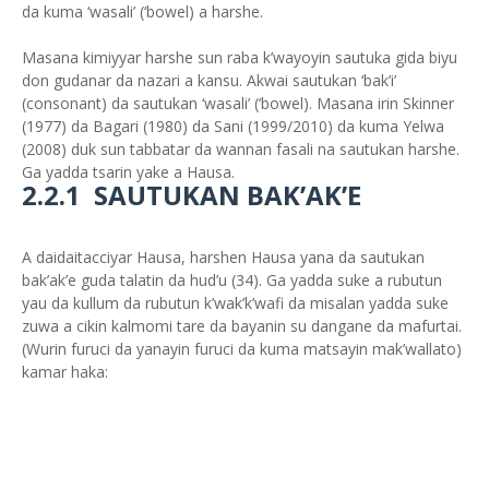
da kuma ‘wasali’ (‘bowel) a harshe.
Masana kimiyyar harshe sun raba k’wayoyin sautuka gida biyu
don gudanar da nazari a kansu. Akwai sautukan ‘bak’i’
(consonant) da sautukan ‘wasali’ (‘bowel). Masana irin Skinner
(1977) da Bagari (1980) da Sani (1999/2010) da kuma Yelwa
(2008) duk sun tabbatar da wannan fasali na sautukan harshe.
Ga yadda tsarin yake a Hausa.
2.2.1 SAUTUKAN BAK’AK’E
A daidaitacciyar Hausa, harshen Hausa yana da sautukan
bak’ak’e guda talatin da hud’u (34). Ga yadda suke a rubutun
yau da kullum da rubutun k’wak’k’wafi da misalan yadda suke
zuwa a cikin kalmomi tare da bayanin su dangane da mafurtai.
(Wurin furuci da yanayin furuci da kuma matsayin mak’wallato)
kamar haka: