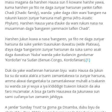
masu magana da harshen Hausa sun fi kowane harshe yawa,
kuma harshen ya fito ne daga zuriyar harsunan yankin tafkin
Chadi (Chadic family), wanda yake daga cikin wani ‘bangare na
rukunin kason zuriyar harsuna mafi girma (Afro-Asiatic
Phylum). Harshen Hausa yana d’auke da wani rukuni nasa na
musamman daga ‘bangaren yammacin tafkin Chadi”.
Harshen Jukun kuwa a nasa ‘bangaren, ya fito ne daga zuriyar
harsuna da suke yankin tsaunukan duwatsu (wide Plateau),
d’aya daga ‘bangarorin zuriyar harsunan da suka samo asali
daga duwatsun ‘Nuba’ wanda yake kudancin gundumar
‘Kordofan’ na Sudan (Benue-Congo, Kordofanian).
[1]
Duk da yake wad’annan harsunan biyu wato Hausa da Jukun
ba su da wata alak’a a tsarin zamantakewa ta zuriyar harsuna,
amma akwai dangantaka ta zamantakewar muhalli a tsakanin
su wanda zai yi wuya a iya k’ididdige tsawon lokacin da aka
faro mu’amalar. A bisa ga tarihi Hausawa da Jukunawa sun
sami cud’anya tun zamanin Jahiliyya.
A jaridar ‘Sunday Trust’ ta goma ga Disamba, dubu biyu da