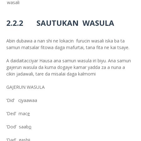
wasali
2.2.2 SAUTUKAN WASULA
Abin dubawa a nan shi ne lokacin furucin wasali iska ba ta
samun matsalar fitowa daga mafurtai, tana fita ne kai tsaye.
A daidaitacciyar Hausa ana samun wasula iri biyu. Ana samun
gajerun wasula da kuma dogaye kamar yadda za a nuna a
cikin jadawali, tare da misalai daga kalmomi
GAJERUN WASULA
‘Did’ c
i
yaawaa
‘Ded’ mac
e
‘Dod’ saab
o
‘Dad’ g
a
shii