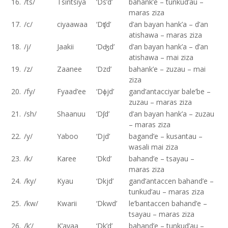
16.
/ts/
Tsintsiya
‘Ds’d’
bahank’e – tunkud’au –
maras ziza
17.
/c/
ciyaawaa
‘Dʧd’
d’an bayan hank’a – d’an
atishawa – maras ziza
18.
/j/
Jaakii
‘Dʤd’
d’an bayan hank’a – d’an
atishawa – mai ziza
19.
/z/
Zaanee
‘Dzd’
bahank’e – zuzau – mai
ziza
20.
/fy/
Fyaad’ee
‘Dɸjd’
gand’antacciyar bale’be –
zuzau – maras ziza
21.
/sh/
Shaanuu
‘Dʃd’
d’an bayan hank’a – zuzau
– maras ziza
22.
/y/
Yaboo
‘Djd’
bagand’e – kusantau –
wasali mai ziza
23.
/k/
Karee
‘Dkd’
bahand’e – tsayau –
maras ziza
24.
/ky/
Kyau
‘Dkjd’
gand’antaccen bahand’e –
tunkud’au – maras ziza
25.
/kw/
Kwarii
‘Dkwd’
le’bantaccen bahand’e –
tsayau – maras ziza
26.
/k’/
K’ayaa
‘Dk’d’
bahand’e – tunkud’au –