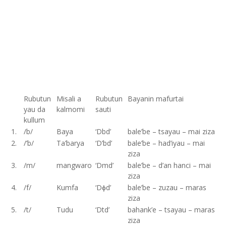
Rubutun
Misali a
Rubutun
Bayanin mafurtai
yau da
kalmomi
sauti
kullum
1.
/b/
Baya
‘Dbd’
bale’be – tsayau – mai ziza
2.
/’b/
Ta’barya
‘D’bd’
bale’be – had’iyau – mai
ziza
3.
/m/
mangwaro
‘Dmd’
bale’be – d’an hanci – mai
ziza
4.
/f/
Kumfa
‘Dɸd’
bale’be – zuzau – maras
ziza
5.
/t/
Tudu
‘Dtd’
bahank’e – tsayau – maras
ziza