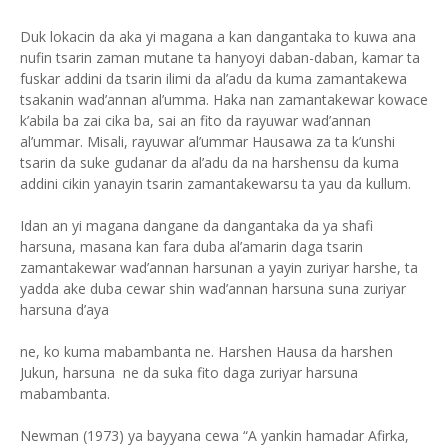
Duk lokacin da aka yi magana a kan dangantaka to kuwa ana
nufin tsarin zaman mutane ta hanyoyi daban-daban, kamar ta
fuskar addini da tsarin ilimi da al’adu da kuma zamantakewa
tsakanin wad’annan al’umma. Haka nan zamantakewar kowace
k’abila ba zai cika ba, sai an fito da rayuwar wad’annan
al’ummar. Misali, rayuwar al’ummar Hausawa za ta k’unshi
tsarin da suke gudanar da al’adu da na harshensu da kuma
addini cikin yanayin tsarin zamantakewarsu ta yau da kullum.
Idan an yi magana dangane da dangantaka da ya shafi
harsuna, masana kan fara duba al’amarin daga tsarin
zamantakewar wad’annan harsunan a yayin zuriyar harshe, ta
yadda ake duba cewar shin wad’annan harsuna suna zuriyar
harsuna d’aya
ne, ko kuma mabambanta ne. Harshen Hausa da harshen
Jukun, harsuna ne da suka fito daga zuriyar harsuna
mabambanta.
Newman (1973) ya bayyana cewa “A yankin hamadar Afirka,