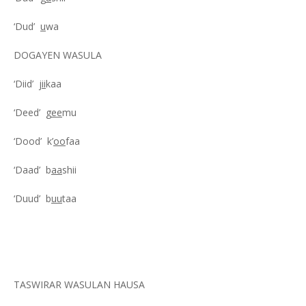
‘Dud’
u
wa
DOGAYEN WASULA
‘Diid’ j
ii
kaa
‘Deed’ g
ee
mu
‘Dood’ k’
oo
faa
‘Daad’ b
aa
shii
‘Duud’ b
uu
taa
TASWIRAR WASULAN HAUSA