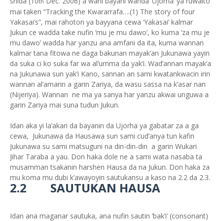
shida (10
Dec. 2006) a wani bayani wanda ‘Ujorha’ ya ruwaito
th
mai taken “Tracking the Kwararrafa….(1) The story of four
Yakasai’s”, mai rahoton ya bayyana cewa ‘Yakasai’ kalmar
Jukun ce wadda take nufin ‘mu je mu dawo’, ko kuma ‘za mu je
mu dawo’ wadda har yanzu ana amfani da ita, kuma wannan
kalmar tana fitowa ne daga bakunan mayak’an Jukunawa yayin
da suka ci ko suka far wa al’umma da yak’i. Wad’annan mayak’a
na Jukunawa sun yak’i Kano, sannan an sami kwatankwacin irin
wannan al’amarin a garin Zariya, da wasu sassa na k’asar nan
(Nijeriya). Wannan ne ma ya sanya har yanzu akwai unguwa a
garin Zariya mai suna tudun Jukun.
Idan aka yi la’akari da bayanin da Ujorha ya gabatar za a ga
cewa, Jukunawa da Hausawa sun sami cud’anya tun kafin
Jukunawa su sami matsuguni na din-din-din a garin Wukari
Jihar Taraba a yau. Don haka dole ne a sami wata nasaba ta
musamman tsakanin harshen Hausa da na Jukun. Don haka za
mu koma mu dubi k’awayoyin sautukansu a kaso na 2.2 da 2.3.
2.2 SAUTUKAN HAUSA
Idan ana maganar sautuka, ana nufin sautin ‘bak’i’ (consonant)