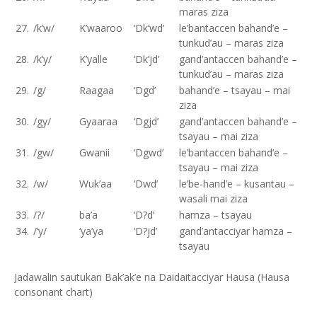
maras ziza
27.
/k’w/
K’waaroo
‘Dk’wd’
le’bantaccen bahand’e –
tunkud’au – maras ziza
28.
/k’y/
K’yalle
‘Dk’jd’
gand’antaccen bahand’e –
tunkud’au – maras ziza
29.
/g/
Raagaa
‘Dgd’
bahand’e – tsayau – mai
ziza
30.
/gy/
Gyaaraa
‘Dgjd’
gand’antaccen bahand’e –
tsayau – mai ziza
31.
/gw/
Gwanii
‘Dgwd’
le’bantaccen bahand’e –
tsayau – mai ziza
32.
/w/
Wuk’aa
‘Dwd’
le’be-hand’e – kusantau –
wasali mai ziza
33.
/?/
ba’a
‘D?d’
hamza – tsayau
34.
/‘y/
‘ya’ya
‘D?jd’
gand’antacciyar hamza –
tsayau
Jadawalin sautukan Bak’ak’e na Daidaitacciyar Hausa (Hausa
consonant chart)