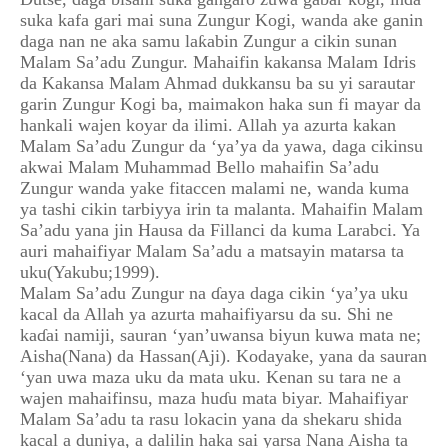
suka kafa gari mai suna Zungur Kogi, wanda ake ganin
daga nan ne aka samu laƙabin Zungur a cikin sunan
Malam Sa’adu Zungur. Mahaifin kakansa Malam Idris
da Kakansa Malam Ahmad dukkansu ba su yi sarautar
garin Zungur Kogi ba, maimakon haka sun fi mayar da
hankali wajen koyar da ilimi. Allah ya azurta kakan
Malam Sa’adu Zungur da ‘ya’ya da yawa, daga cikinsu
akwai Malam Muhammad Bello mahaifin Sa’adu
Zungur wanda yake fitaccen malami ne, wanda kuma
ya tashi cikin tarbiyya irin ta malanta. Mahaifin Malam
Sa’adu yana jin Hausa da Fillanci da kuma Larabci. Ya
auri mahaifiyar Malam Sa’adu a matsayin matarsa ta
uku(Yakubu;1999).
Malam Sa’adu Zungur na ɗaya daga cikin ‘ya’ya uku
kacal da Allah ya azurta mahaifiyarsu da su. Shi ne
kaɗai namiji, sauran ‘yan’uwansa biyun kuwa mata ne;
Aisha(Nana) da Hassan(Aji). Kodayake, yana da sauran
‘yan uwa maza uku da mata uku. Kenan su tara ne a
wajen mahaifinsu, maza huɗu mata biyar. Mahaifiyar
Malam Sa’adu ta rasu lokacin yana da shekaru shida
kacal a duniya, a dalilin haka sai yarsa Nana Aisha ta