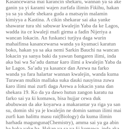
Kasancewarsa mai ƙarancin shekaru, wannan ya sa ake
ganin ya yi ƙarami wajen zurfafa ilimin Fiƙihu, hakan
ya sa ya shafe shekara guda a matsayin malamin
kimiyya a Kastina. A cikin shekarar sai aka yanke
shawarar tura shi sabuwar kwalejin Yaba da ke Lagos,
wadda ita ce kwaleji mafi girma a faɗin Nijeriya a
wancan lokacin. An fuskanci turjiya daga wurin
mahaifinsa kasancewarsa wanda ya ƙyamaci karatun
boko, hakan ya sa aka nemi Sarkin Bauchi na wancan
lokacin ya sanya baki da yawun ɓangaren ilimi, inda
aka bai wa Sa’adu damar ƙaro ilimi a kwalejin Yaba da
ke Lagos. Sa’adu ya kasance ɗan Arewa na farko
wanda ya fara halartar wannan kwalejin, wanda kuma
Turawan mulkin mallaka suka ɗauki nauyinsa zuwa
ƙaro ilimi mai zurfi daga Arewa a lokacin yana ɗan
shekara 19. Ko da ya dawo hutun zangon karatu na
farko sai ya ƙi komawa, bisa hujjar cewa duk
abubuwan da ake koyarwa a makarantar ya riga ya san
su, domin shi ya je kwalejin ne domin samun ilimi mai
zurfi kan halittu masu rai(Biology) da kuma ilimin
harhaɗa magunguna(Chemistry), amma sai ya ga abin
ba haka yake ba. Hakan ya sa ya ƙi komawa, inda aka