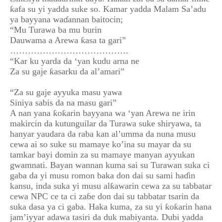
ƙafa su yi yadda suke so. Kamar yadda Malam Sa’adu
ya bayyana waɗannan baitocin;
“Mu Turawa ba mu burin
Dauwama a Arewa ƙasa ta gari”
………………………………….
“Kar ku yarda da ‘yan kudu arna ne
Za su gaje ƙasarku da al’amari”
“Za su gaje ayyuka masu yawa
Siniya sabis da na masu gari”
A nan yana ƙoƙarin bayyana wa ‘yan Arewa ne irin
makircin da kutunguilar da Turawa suke shiryawa, ta
hanyar yaudara da raba kan al’umma da nuna musu
cewa ai so suke su mamaye ko’ina su mayar da su
tamkar bayi domin za su mamaye manyan ayyukan
gwamnati. Bayan wannan kuma sai su Turawan suka ci
gaba da yi musu romon baka don dai su sami haɗin
kansu, inda suka yi musu alƙawarin cewa za su tabbatar
cewa NPC ce ta ci zaɓe don dai su tabbatar tsarin da
suka dasa ya ci gaba. Haka kuma, za su yi ƙoƙarin hana
jam’iyyar adawa tasiri da duk mabiyanta. Dubi yadda