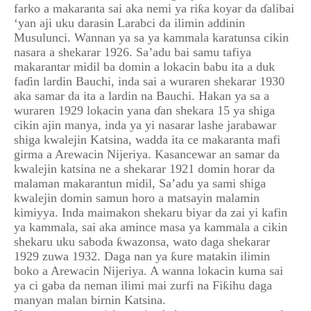
farko a makaranta sai aka nemi ya riƙa koyar da ɗalibai
‘yan aji uku darasin Larabci da ilimin addinin
Musulunci. Wannan ya sa ya kammala karatunsa cikin
nasara a shekarar 1926. Sa’adu bai samu tafiya
makarantar midil ba domin a lokacin babu ita a duk
faɗin lardin Bauchi, inda sai a wuraren shekarar 1930
aka samar da ita a lardin na Bauchi. Hakan ya sa a
wuraren 1929 lokacin yana ɗan shekara 15 ya shiga
cikin ajin manya, inda ya yi nasarar lashe jarabawar
shiga kwalejin Katsina, wadda ita ce makaranta mafi
girma a Arewacin Nijeriya. Kasancewar an samar da
kwalejin katsina ne a shekarar 1921 domin horar da
malaman makarantun midil, Sa’adu ya sami shiga
kwalejin domin samun horo a matsayin malamin
kimiyya. Inda maimakon shekaru biyar da zai yi kafin
ya kammala, sai aka amince masa ya kammala a cikin
shekaru uku saboda ƙwazonsa, wato daga shekarar
1929 zuwa 1932. Daga nan ya ƙure matakin ilimin
boko a Arewacin Nijeriya. A wanna lokacin kuma sai
ya ci gaba da neman ilimi mai zurfi na Fiƙihu daga
manyan malan birnin Katsina.