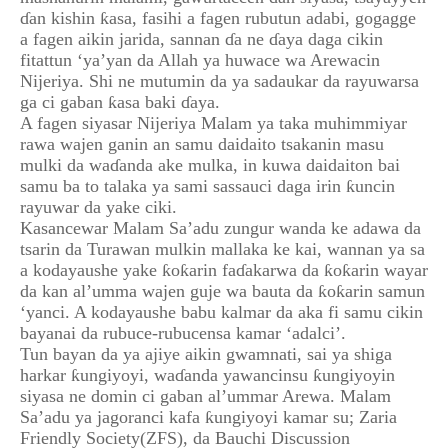
ɗan kishin ƙasa, fasihi a fagen rubutun adabi, gogagge
a fagen aikin jarida, sannan ɗa ne ɗaya daga cikin
fitattun ‘ya’yan da Allah ya huwace wa Arewacin
Nijeriya. Shi ne mutumin da ya sadaukar da rayuwarsa
ga ci gaban ƙasa baki ɗaya.
A fagen siyasar Nijeriya Malam ya taka muhimmiyar
rawa wajen ganin an samu daidaito tsakanin masu
mulki da waɗanda ake mulka, in kuwa daidaiton bai
samu ba to talaka ya sami sassauci daga irin ƙuncin
rayuwar da yake ciki.
Kasancewar Malam Sa’adu zungur wanda ke adawa da
tsarin da Turawan mulkin mallaka ke kai, wannan ya sa
a kodayaushe yake ƙoƙarin faɗakarwa da ƙoƙarin wayar
da kan al’umma wajen guje wa bauta da ƙoƙarin samun
‘yanci. A kodayaushe babu kalmar da aka fi samu cikin
bayanai da rubuce-rubucensa kamar ‘adalci’.
Tun bayan da ya ajiye aikin gwamnati, sai ya shiga
harkar ƙungiyoyi, waɗanda yawancinsu ƙungiyoyin
siyasa ne domin ci gaban al’ummar Arewa. Malam
Sa’adu ya jagoranci kafa ƙungiyoyi kamar su; Zaria
Friendly Society(ZFS), da Bauchi Discussion