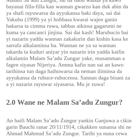
Malam Sa’adu Zungur, sai da babu wanda ya kawo
bayanai filla-filla kan wannan gwarzo kan duk abin da
ya shafi rayuwarsa da ayyukansa baki ɗaya, sai dai
Yakubu (1999) ya yi hoɓɓasa kwarai wajen ganin
haƙarsa ta cimma ruwa, tabbas aikinsa gagarumi ne
kuma ya cancanci jinjina. Sai dai kash! Marubucin bai
yi nazarin yadda wannan zaƙaƙurin ɗan kishin ƙasa ke
sarrafa alƙalaminsa ba. Wannan ne ya sa wannan
takarda ta ƙuduri aniyar yin nazarin irin yadda kaifin
alƙalamin Malam Sa’adu Zungur yake, musamman a
fagen siyasar Nijeriya. Amma kafin nan sai an kawo
tarihinsa tun daga haihuwarsa da neman iliminsa da
ayyukansa da rubuce-rubucensa. Sannan daga bisani za
a yi nazarin rayuwar siyasarsa. Mu je zuwa!
2.0 Wane ne Malam Sa’adu Zungur?
An haifi Malam Sa’adu Zungur yankin Ganjuwa a cikin
garin Bauchi ranar 20/11/1914, cikakken sunansa shi ne
Ahmad Mahmud Sa’adu Zungur. Tarihi ya nuna cewa