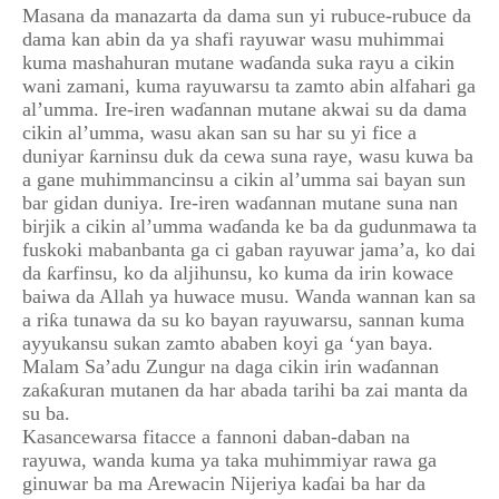
Masana da manazarta da dama sun yi rubuce-rubuce da
dama kan abin da ya shafi rayuwar wasu muhimmai
kuma mashahuran mutane waɗanda suka rayu a cikin
wani zamani, kuma rayuwarsu ta zamto abin alfahari ga
al’umma. Ire-iren waɗannan mutane akwai su da dama
cikin al’umma, wasu akan san su har su yi fice a
duniyar ƙarninsu duk da cewa suna raye, wasu kuwa ba
a gane muhimmancinsu a cikin al’umma sai bayan sun
bar gidan duniya. Ire-iren waɗannan mutane suna nan
birjik a cikin al’umma waɗanda ke ba da gudunmawa ta
fuskoki mabanbanta ga ci gaban rayuwar jama’a, ko dai
da ƙarfinsu, ko da aljihunsu, ko kuma da irin kowace
baiwa da Allah ya huwace musu. Wanda wannan kan sa
a riƙa tunawa da su ko bayan rayuwarsu, sannan kuma
ayyukansu sukan zamto ababen koyi ga ‘yan baya.
Malam Sa’adu Zungur na daga cikin irin waɗannan
zaƙaƙuran mutanen da har abada tarihi ba zai manta da
su ba.
Kasancewarsa fitacce a fannoni daban-daban na
rayuwa, wanda kuma ya taka muhimmiyar rawa ga
ginuwar ba ma Arewacin Nijeriya kaɗai ba har da