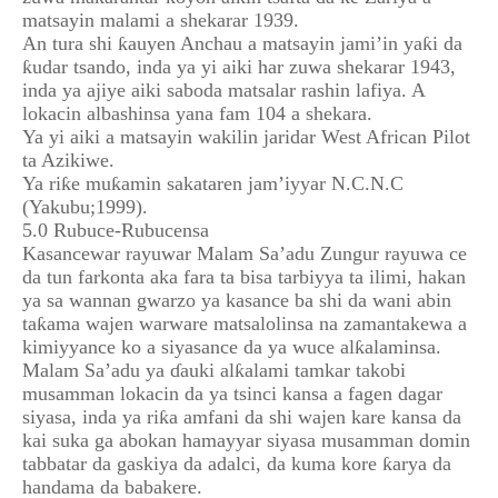
matsayin malami a shekarar 1939.
An tura shi ƙauyen Anchau a matsayin jami’in yaƙi da
ƙudar tsando, inda ya yi aiki har zuwa shekarar 1943,
inda ya ajiye aiki saboda matsalar rashin lafiya. A
lokacin albashinsa yana fam 104 a shekara.
Ya yi aiki a matsayin wakilin jaridar West African Pilot
ta Azikiwe.
Ya riƙe muƙamin sakataren jam’iyyar N.C.N.C
(Yakubu;1999).
5.0 Rubuce-Rubucensa
Kasancewar rayuwar Malam Sa’adu Zungur rayuwa ce
da tun farkonta aka fara ta bisa tarbiyya ta ilimi, hakan
ya sa wannan gwarzo ya kasance ba shi da wani abin
taƙama wajen warware matsalolinsa na zamantakewa a
kimiyyance ko a siyasance da ya wuce alƙalaminsa.
Malam Sa’adu ya ɗauki alƙalami tamkar takobi
musamman lokacin da ya tsinci kansa a fagen dagar
siyasa, inda ya riƙa amfani da shi wajen kare kansa da
kai suka ga abokan hamayyar siyasa musamman domin
tabbatar da gaskiya da adalci, da kuma kore ƙarya da
handama da babakere.