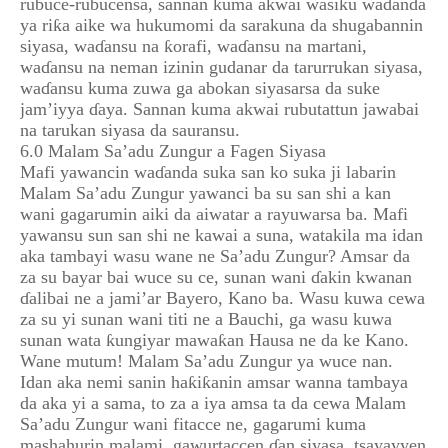
rubuce-rubucensa, sannan kuma akwai wasiƙu waɗanda
ya riƙa aike wa hukumomi da sarakuna da shugabannin
siyasa, waɗansu na ƙorafi, waɗansu na martani,
waɗansu na neman izinin gudanar da tarurrukan siyasa,
waɗansu kuma zuwa ga abokan siyasarsa da suke
jam’iyya ɗaya. Sannan kuma akwai rubutattun jawabai
na tarukan siyasa da sauransu.
6.0 Malam Sa’adu Zungur a Fagen Siyasa
Mafi yawancin waɗanda suka san ko suka ji labarin
Malam Sa’adu Zungur yawanci ba su san shi a kan
wani gagarumin aiki da aiwatar a rayuwarsa ba. Mafi
yawansu sun san shi ne kawai a suna, watakila ma idan
aka tambayi wasu wane ne Sa’adu Zungur? Amsar da
za su bayar bai wuce su ce, sunan wani ɗakin kwanan
ɗalibai ne a jami’ar Bayero, Kano ba. Wasu kuwa cewa
za su yi sunan wani titi ne a Bauchi, ga wasu kuwa
sunan wata ƙungiyar mawaƙan Hausa ne da ke Kano.
Wane mutum! Malam Sa’adu Zungur ya wuce nan.
Idan aka nemi sanin haƙiƙanin amsar wanna tambaya
da aka yi a sama, to za a iya amsa ta da cewa Malam
Sa’adu Zungur wani fitacce ne, gagarumi kuma
mashahurin malami, gawurtaccen ɗan siyasa, tsayayyen