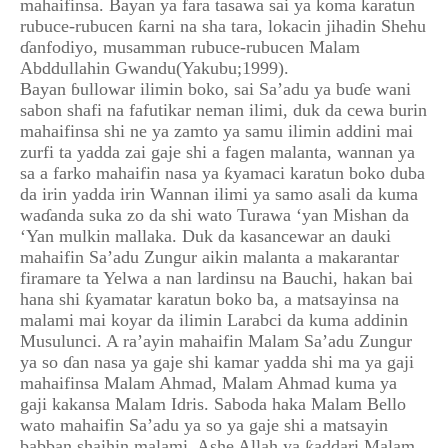
mahaifinsa. Bayan ya fara tasawa sai ya koma karatun
rubuce-rubucen ƙarni na sha tara, lokacin jihadin Shehu
ɗanfodiyo, musamman rubuce-rubucen Malam
Abddullahin Gwandu(Yakubu;1999).
Bayan ɓullowar ilimin boko, sai Sa’adu ya buɗe wani
sabon shafi na fafutikar neman ilimi, duk da cewa burin
mahaifinsa shi ne ya zamto ya samu ilimin addini mai
zurfi ta yadda zai gaje shi a fagen malanta, wannan ya
sa a farko mahaifin nasa ya ƙyamaci karatun boko duba
da irin yadda irin Wannan ilimi ya samo asali da kuma
waɗanda suka zo da shi wato Turawa ‘yan Mishan da
‘Yan mulkin mallaka. Duk da kasancewar an dauki
mahaifin Sa’adu Zungur aikin malanta a makarantar
firamare ta Yelwa a nan lardinsu na Bauchi, hakan bai
hana shi ƙyamatar karatun boko ba, a matsayinsa na
malami mai koyar da ilimin Larabci da kuma addinin
Musulunci. A ra’ayin mahaifin Malam Sa’adu Zungur
ya so ɗan nasa ya gaje shi kamar yadda shi ma ya gaji
mahaifinsa Malam Ahmad, Malam Ahmad kuma ya
gaji kakansa Malam Idris. Saboda haka Malam Bello
wato mahaifin Sa’adu ya so ya gaje shi a matsayin
babban shaihin malami. Ashe Allah ya ƙaddari Malam