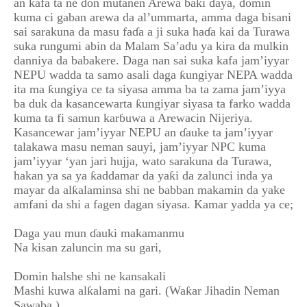
an kafa ta ne don mutanen Arewa baki ɗaya, domin
kuma ci gaban arewa da al’ummarta, amma daga bisani
sai sarakuna da masu faɗa a ji suka haɗa kai da Turawa
suka rungumi abin da Malam Sa’adu ya kira da mulkin
danniya da babakere. Daga nan sai suka kafa jam’iyyar
NEPU wadda ta samo asali daga ƙungiyar NEPA wadda
ita ma ƙungiya ce ta siyasa amma ba ta zama jam’iyya
ba duk da kasancewarta ƙungiyar siyasa ta farko wadda
kuma ta fi samun karɓuwa a Arewacin Nijeriya.
Kasancewar jam’iyyar NEPU an ɗauke ta jam’iyyar
talakawa masu neman sauyi, jam’iyyar NPC kuma
jam’iyyar ‘yan jari hujja, wato sarakuna da Turawa,
hakan ya sa ya ƙaddamar da yaƙi da zalunci inda ya
mayar da alƙalaminsa shi ne babban makamin da yake
amfani da shi a fagen dagan siyasa. Kamar yadda ya ce;
Daga yau mun ɗauki makamanmu
Na kisan zaluncin ma su gari,
Domin halshe shi ne kansakali
Mashi kuwa alƙalami na gari. (Waƙar Jihadin Neman
Sawaba.)