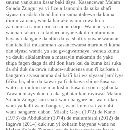
sauran yankunan ƙasar baki ɗaya. Kasancewar Malam
Sa’adu Zungur ya yi fice a fannonin da suka shafi
siyasa da adabi da addini da zamantakewa da kuma
ilimin zamani, wanda har ake ganin cewa ko a
zamaninsa samun irinsa sai an darje. Wannan ya sa
wannan takarda ta ƙuduri aniyar zaƙulo muhimman
bayanai dangane da abin da ya shafi rayuwar wannan
ɗan tahaliki musamman kasancewarsa marubuci kuma
ɗan siyasa wanda ya sha gwagwarmaya, wanda kuma
ya ɗauki alƙalaminsa a matsayin makamin da yake
shiga fagen daga da shi don kare kai da kuma kai suka
da shi duk da cewa rubuce-rubucensa sun fi karkata a
ɓangaren siyasa amma dai baifi bai wa siyasar jam’iyya
fifiko ba, abin da kawai ya fi dubawa shi ne ƙasarsa,
wato shi mutum ne mai kishin ƙasa da son ci gabanta.
Yawancin ayyukan da aka gabatar kan rayuwar Malam
Sa’adu Zungur sun shafi wani ɓangare ne, wato idan
wani ya kalli wani ɓangare, wani kuma sai ya dubi
wani ɓangaren daban. Misali; Gaya (1972) da Kano
(1973) da Abduƙadir (1974) da malumfashi (2012) da
Ingawa (2014) duk sun yi ƙoƙarin bayyana wane ne