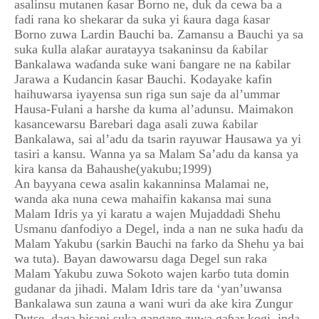
asalinsu mutanen ƙasar Borno ne, duk da cewa ba a
fadi rana ko shekarar da suka yi ƙaura daga ƙasar
Borno zuwa Lardin Bauchi ba. Zamansu a Bauchi ya sa
suka ƙulla alaƙar auratayya tsakaninsu da ƙabilar
Bankalawa waɗanda suke wani ɓangare ne na ƙabilar
Jarawa a Kudancin ƙasar Bauchi. Kodayake kafin
haihuwarsa iyayensa sun riga sun saje da al’ummar
Hausa-Fulani a harshe da kuma al’adunsu. Maimakon
kasancewarsu Barebari daga asali zuwa ƙabilar
Bankalawa, sai al’adu da tsarin rayuwar Hausawa ya yi
tasiri a kansu. Wanna ya sa Malam Sa’adu da kansa ya
kira kansa da Bahaushe(yakubu;1999)
An bayyana cewa asalin kakanninsa Malamai ne,
wanda aka nuna cewa mahaifin kakansa mai suna
Malam Idris ya yi karatu a wajen Mujaddadi Shehu
Usmanu ɗanfodiyo a Degel, inda a nan ne suka haɗu da
Malam Yakubu (sarkin Bauchi na farko da Shehu ya bai
wa tuta). Bayan dawowarsu daga Degel sun raka
Malam Yakubu zuwa Sokoto wajen karɓo tuta domin
gudanar da jihadi. Malam Idris tare da ‘yan’uwansa
Bankalawa sun zauna a wani wuri da ake kira Zungur
Dutse, daga bisani suka gangaro zuwa gaɓar kogi, inda