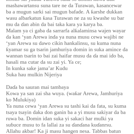
mashawartansu suna tare ne da Turawan, kasancewar
ba a mugun sarki sai mugun bafade. A ƙarshe dukkan
wasu albarkatun ƙasa Turawan ne za su kwashe su bar
mu da ɗan abin da bai taka kara ya karya ba.
Malam ya ci gaba da sarrarfa alƙalaminsa wajen wayar
da kan ‘yan Arewa inda ya nuna musu cewa wajibi ne
‘yan Arewa su dawo cikin hankalinsu, su kuma nuna
ƙyamar su ga tsarin jamhuriya domin in suka amince da
wannan tsarin to bai zai haifar musu da ɗa mai ido ba,
hasali ma cutar da su zai yi. Ya ce;
In kunka sake jama’ar Kudu
Suka hau mulkin Nijeriya
Daɗa ba sauran mai tambaya
Kowa ya san zai sha wuya. (waƙar Arewa, Jamhuriya
ko Mulukiya)
Ya nuna cewa ‘yan Arewa su tashi kai da fata, su kuma
tsaya tsayin daka don ganin ba a yi musu sakiyar da ba
ruwa ba. Domin idan suka yi sakaci har mulki ya
suɓuce musu to fa lallai za su ɗanɗana kuɗanrsu.
Allahu akbar! Ka ji masu hangen nesa. Tabbas batun