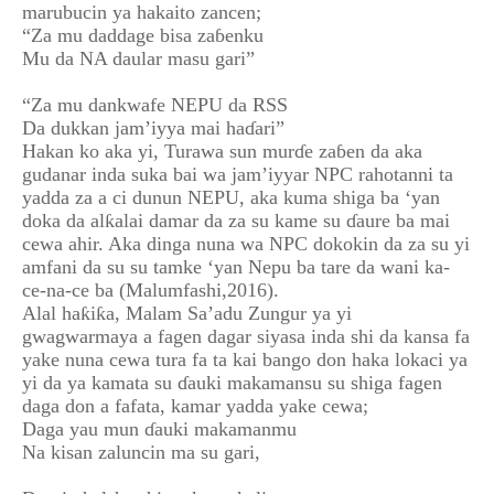
marubucin ya hakaito zancen;
“Za mu daddage bisa zaɓenku
Mu da NA daular masu gari”
“Za mu dankwafe NEPU da RSS
Da dukkan jam’iyya mai haɗari”
Hakan ko aka yi, Turawa sun murɗe zaɓen da aka
gudanar inda suka bai wa jam’iyyar NPC rahotanni ta
yadda za a ci dunun NEPU, aka kuma shiga ba ‘yan
doka da alƙalai damar da za su kame su ɗaure ba mai
cewa ahir. Aka dinga nuna wa NPC dokokin da za su yi
amfani da su su tamke ‘yan Nepu ba tare da wani ka-
ce-na-ce ba (Malumfashi,2016).
Alal haƙiƙa, Malam Sa’adu Zungur ya yi
gwagwarmaya a fagen dagar siyasa inda shi da kansa fa
yake nuna cewa tura fa ta kai bango don haka lokaci ya
yi da ya kamata su ɗauki makamansu su shiga fagen
daga don a fafata, kamar yadda yake cewa;
Daga yau mun ɗauki makamanmu
Na kisan zaluncin ma su gari,