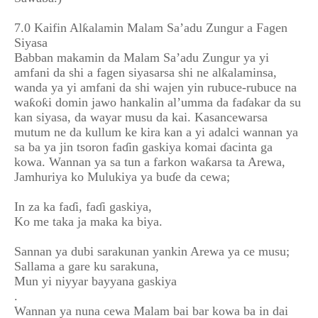
7.0 Kaifin Alƙalamin Malam Sa’adu Zungur a Fagen
Siyasa
Babban makamin da Malam Sa’adu Zungur ya yi
amfani da shi a fagen siyasarsa shi ne alƙalaminsa,
wanda ya yi amfani da shi wajen yin rubuce-rubuce na
waƙoƙi domin jawo hankalin al’umma da faɗakar da su
kan siyasa, da wayar musu da kai. Kasancewarsa
mutum ne da kullum ke kira kan a yi adalci wannan ya
sa ba ya jin tsoron faɗin gaskiya komai ɗacinta ga
kowa. Wannan ya sa tun a farkon waƙarsa ta Arewa,
Jamhuriya ko Mulukiya ya buɗe da cewa;
In za ka faɗi, faɗi gaskiya,
Ko me taka ja maka ka biya.
Sannan ya dubi sarakunan yankin Arewa ya ce musu;
Sallama a gare ku sarakuna,
Mun yi niyyar bayyana gaskiya
.
Wannan ya nuna cewa Malam bai bar kowa ba in dai