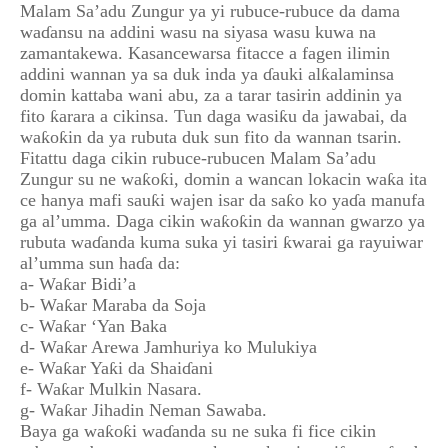
Malam Sa’adu
Zungur ya yi rubuce-rubuce da dama
waɗansu na addini wasu na siyasa wasu kuwa na
zamantakewa. Kasancewarsa fitacce a fagen ilimin
addini wannan ya sa duk inda ya ɗauki alƙalaminsa
domin kattaba wani abu, za a tarar tasirin addinin ya
fito ƙarara a cikinsa. Tun daga wasiƙu da jawabai, da
waƙoƙin da ya rubuta duk sun fito da wannan tsarin.
Fitattu daga cikin rubuce-rubucen Malam Sa’adu
Zungur su ne waƙoƙi, domin a wancan lokacin waƙa ita
ce hanya mafi sauƙi wajen isar da saƙo ko yaɗa manufa
ga al’umma. Daga cikin waƙoƙin da wannan gwarzo ya
rubuta waɗanda kuma suka yi tasiri ƙwarai ga rayuiwar
al’umma sun haɗa da:
a- Waƙar Bidi’a
b- Waƙar Maraba da Soja
c- Waƙar ‘Yan Baka
d- Waƙar Arewa Jamhuriya ko Mulukiya
e- Waƙar Yaƙi da Shaiɗani
f- Waƙar Mulkin Nasara.
g- Waƙar Jihadin Neman Sawaba.
Baya ga waƙoƙi waɗanda su ne suka fi fice cikin