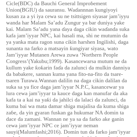
Cicle(BDC) da Bauchi General Improɓement
Union(BGIU) da sauransu. Waɗannnan kungiyoyi
kusan za a yi iya cewa su ne tsittsigen siyasar jam’iyyu
wanda har Malam Sa’adu Zungur ya bar duniya yake
kai. Malam Sa’adu yana ɗaya daga cikin waɗanda suka
kafa jam’iyyar NPC, kai hasali ma, shi ne mutumin da
ya yanka mata ragon suna cikin harshen Ingilishi, daga
sunanta na farko a matsayin ƙungiyar siyasa, wato
Jam’iyyar Mutanen Arewa zuwa ‘Northern People
Congress’(Yakubu;1999). Kasancewarsa mutum ne da
kullum yake ƙoƙarin faɗa da zalunci da mulkin danniya
da babakere, sannan kuma yana fito-na-fito da tsare-
tsaren Turawa.Wannan dalilin na daga cikin dalilan da
suka sa ya fice daga jam’iyyar N.P.C, kasancewar ya
lura cewa jam’iyyar ta kauce daga kan manufar da aka
kafa ta a kai na yaƙi da jahilci da lalaci da zalunci, da
kuma bai wa mata damar shiga majalisa da kuma shiga
zaɓe, da yin gyaran fuskan ga hukumar NA domin ta
dace da zamani. Wannan ne ya sa da farko ake ganin
cewa jam’iyyar NPC ce jam’iyyar neman
sauyi(Malumfashi;2016). Domin tun da farko jam’iyyar