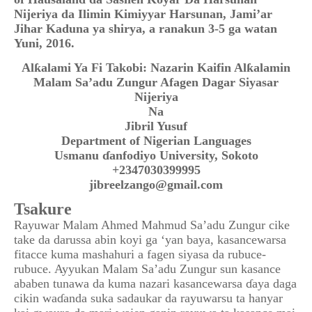
Nijeriya da Ilimin Kimiyyar Harsunan, Jami’ar
Jihar Kaduna ya shirya, a ranakun 3-5 ga watan
Yuni, 2016.
Alƙalami Ya Fi Takobi: Nazarin Kaifin Alƙalamin
Malam Sa’adu Zungur Afagen Dagar Siyasar
Nijeriya
Na
Jibril Yusuf
Department of Nigerian Languages
Usmanu ɗanfodiyo University, Sokoto
+2347030399995
jibreelzango@gmail.com
Tsakure
Rayuwar Malam Ahmed Mahmud Sa’adu Zungur cike
take da darussa abin koyi ga ‘yan baya, kasancewarsa
fitacce kuma mashahuri a fagen siyasa da rubuce-
rubuce. Ayyukan Malam Sa’adu Zungur sun kasance
ababen tunawa da kuma nazari kasancewarsa ɗaya daga
cikin waɗanda suka sadaukar da rayuwarsu ta hanyar