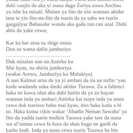
dubi canjin da aka yi masa daga Zariya zuwa Anchau
ya ishe ka misali. Malam ya fito da irin wannan aƙidar
tasa ta yin fito-na-fito da tsarin da ya saɓa wa tsarin
gargajiyar Bahaushe wanda aka gada tun can azal. Dubi
abin da yake cewa;
Kar ka bar arna su shige musu
Don su watsa dafin jamhuriya
………………………………
Duk misalan nan na Amirka ba
Mai kyau, na shirin jamhuriya.
(waƙar Arewa, Jamhuriya ko Mulukiya)
A nan Kalmar arna da ya yi amfani da ita na nufin ‘yan
kudu waɗanda suka ɗauki aƙidar Turawa. Za a fahimci
haka ne kuwa idan aka dubi baitin da ya zo bayan
wannan inda ya ambaci Amirka kai tsaye inda ya nuna
cewa duk tsarinsu babu mai kyau, don haka kada a bi
su. Haka kuma cikin waƙar ‘Jihadin Neman Sawaba’ ya
fito da yadda tsarin mulkin Turawa yake tare da nuna
wa al’umma cewa fa kura da shan bugu ne gardi da
karɓe kuɗi. Inda ya nuna cewa tsarin Turawa ba bin