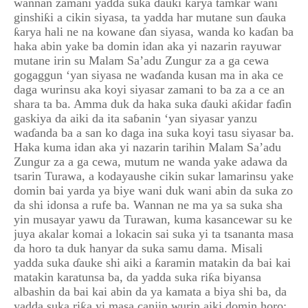
wannan zamani yadda suka ɗauki ƙarya tamkar wani
ginshiƙi a cikin siyasa, ta yadda har mutane sun ɗauka
ƙarya hali ne na kowane ɗan siyasa, wanda ko kaɗan ba
haka abin yake ba domin idan aka yi nazarin rayuwar
mutane irin su Malam Sa’adu Zungur za a ga cewa
gogaggun ‘yan siyasa ne waɗanda kusan ma in aka ce
daga wurinsu aka koyi siyasar zamani to ba za a ce an
shara ta ba. Amma duk da haka suka ɗauki aƙidar faɗin
gaskiya da aiki da ita saɓanin ‘yan siyasar yanzu
waɗanda ba a san ko daga ina suka koyi tasu siyasar ba.
Haka kuma idan aka yi nazarin tarihin Malam Sa’adu
Zungur za a ga cewa, mutum ne wanda yake adawa da
tsarin Turawa, a kodayaushe cikin sukar lamarinsu yake
domin bai yarda ya biye wani duk wani abin da suka zo
da shi idonsa a rufe ba. Wannan ne ma ya sa suka sha
yin musayar yawu da Turawan, kuma kasancewar su ke
juya akalar komai a lokacin sai suka yi ta tsananta masa
da horo ta duk hanyar da suka samu dama. Misali
yadda suka ɗauke shi aiki a ƙaramin matakin da bai kai
matakin karatunsa ba, da yadda suka riƙa biyansa
albashin da bai kai abin da ya kamata a biya shi ba, da
yadda suka riƙa yi masa canjin wurin aiki domin horo;