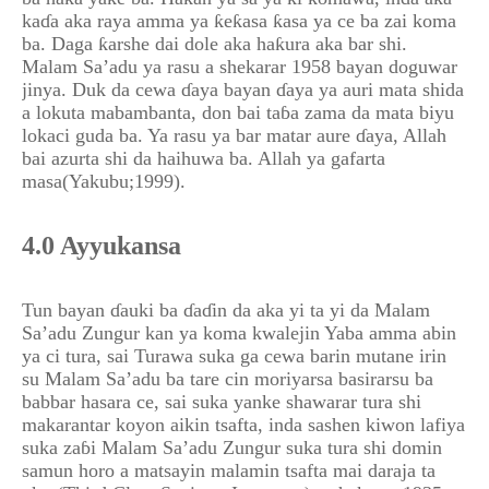
kaɗa aka raya amma ya ƙeƙasa ƙasa ya ce ba zai koma
ba. Daga ƙarshe dai dole aka haƙura aka bar shi.
Malam Sa’adu ya rasu a shekarar 1958 bayan doguwar
jinya. Duk da cewa ɗaya bayan ɗaya ya auri mata shida
a lokuta mabambanta, don bai taɓa zama da mata biyu
lokaci guda ba. Ya rasu ya bar matar aure ɗaya, Allah
bai azurta shi da haihuwa ba. Allah ya gafarta
masa(Yakubu;1999).
4.0 Ayyukansa
Tun bayan ɗauki ba ɗaɗin da aka yi ta yi da Malam
Sa’adu Zungur kan ya koma kwalejin Yaba amma abin
ya ci tura, sai Turawa suka ga cewa barin mutane irin
su Malam Sa’adu ba tare cin moriyarsa basirarsu ba
babbar hasara ce, sai suka yanke shawarar tura shi
makarantar koyon aikin tsafta, inda sashen kiwon lafiya
suka zaɓi Malam Sa’adu Zungur suka tura shi domin
samun horo a matsayin malamin tsafta mai daraja ta