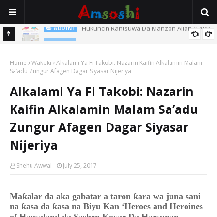
 (SAW)
TARIHI
Sarkin Gummi Na Sha Biyar: Sarkin Mafaran Gummi Justice Lawal
Home
Hassan
Waƙoƙi
Alkalami Ya Fi Takobi: Nazarin Kaifin Alkalamin Malam
Sa’adu Zungur Afagen Dagar Siyasar Nijeriya
Alkalami Ya Fi Takobi: Nazarin
Kaifin Alkalamin Malam Sa’adu
Zungur Afagen Dagar Siyasar
Nijeriya
Shehu Awwal
July 25, 2017
Maƙalar da aka gabatar a taron ƙara wa juna sani
na ƙasa da ƙasa na Biyu Kan ‘Heroes and Heroines
of Hausalan
d
da Sashen Koyar Da Harsunan