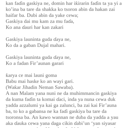
kan faɗin gaskiya ne, domin har iƙirarin faɗin ta ya yi a
ko’ina ba tare da shakka ko tsoron abin da hakan zai
haifar ba. Dubi abin da yake cewa;
Gaskiya dai mu kam za mu faɗa,
Ko ana ɗauri har kan zakari
Gaskiya launinta guda ɗaya ne,
Ko da a gaban Dujal mahari.
Gaskiya launinta guda ɗaya ne,
Ko a fadan Fir’aunan garari
ƙarya ce mai launi goma
Babu mai haske ko an wayi gari.
(Waƙar Jihadin Neman Sawaba).
A nan Malam yana nuni ne da muhimmancin gaskiya
da kuma faɗin ta komai ɗaci, inda ya nuna cewa duk
yadda azzalumi ya kai ga zalunci, ba zai kai Fir’auna
ba, to ko a gabansa ne ka faɗi gaskiya ba tare da
tsoronsa ba. An kawo wannan ne duba da yadda a yau
aka ɗauka cewa yana daga cikin ɗabi’un ‘yan siyasar