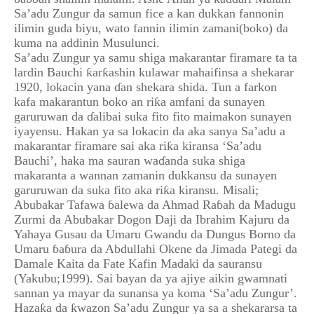
Sa’adu Zungur da samun fice a kan dukkan fannonin
ilimin guda biyu, wato fannin ilimin zamani(boko) da
kuma na addinin Musulunci.
Sa’adu Zungur ya samu shiga makarantar firamare ta ta
lardin Bauchi ƙarƙashin kulawar mahaifinsa a shekarar
1920, lokacin yana ɗan shekara shida. Tun a farkon
kafa makarantun boko an riƙa amfani da sunayen
garuruwan da ɗalibai suka fito fito maimakon sunayen
iyayensu. Hakan ya sa lokacin da aka sanya Sa’adu a
makarantar firamare sai aka riƙa kiransa ‘Sa’adu
Bauchi’, haka ma sauran waɗanda suka shiga
makaranta a wannan zamanin dukkansu da sunayen
garuruwan da suka fito aka riƙa kiransu. Misali;
Abubakar Tafawa ɓalewa da Ahmad Raɓah da Madugu
Zurmi da Abubakar Dogon Daji da Ibrahim Kajuru da
Yahaya Gusau da Umaru Gwandu da Dungus Borno da
Umaru ɓaɓura da Abdullahi Okene da Jimada Pategi da
Damale Kaita da Fate Kafin Madaki da sauransu
(Yakubu;1999). Sai bayan da ya ajiye aikin gwamnati
sannan ya mayar da sunansa ya koma ‘Sa’adu Zungur’.
Hazaƙa da ƙwazon Sa’adu Zungur ya sa a shekararsa ta