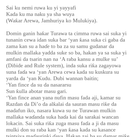
Sai ku nemi ruwa ku yi yayyafi
Kada ku ma naku ya sha wuya
(Waƙar Arewa, Jamhuriya ko Mulukiya).
Domin ganin haƙar Turawa ta cimma ruwa sai suka yi
tunanin cewa idan suka bar ‘yan ƙasa suka ci gaba da
zama kan su a haɗe to ba za su samu gudanar da
mulkin mallaka yadda suke so ba, hakan ya sa suka yi
amfani da tsarin nan na ‘A raba kansu a mulke su’
(Diɓide and Rule system), inda suka riƙa zagayowa
suna faɗa wa ‘yan Arewa cewa kada su kuskura su
yarda da ‘yan Kudu. Dubi wannan baitin;
‘Yan fince da su da nasararsu
Sun ƙulla abotar masu gari.
‘Yan fince anan yana nufin masu fada aji, kamar su
Razdan da Di’o da alƙalai da sauran masu riƙe da
madafun iko, nasara kuwa su ne Turawan mulkin
mallaka waɗanda suka haɗa kai da sarakai wancan
lokacin. Sai suka riƙa zuga masu faɗa a ji da masu
mulki don su raba kan ‘yan ƙasa kada su kasance
tsintsiya maɗaurinki ɗaya. Hakan zai ba su damar miƙe