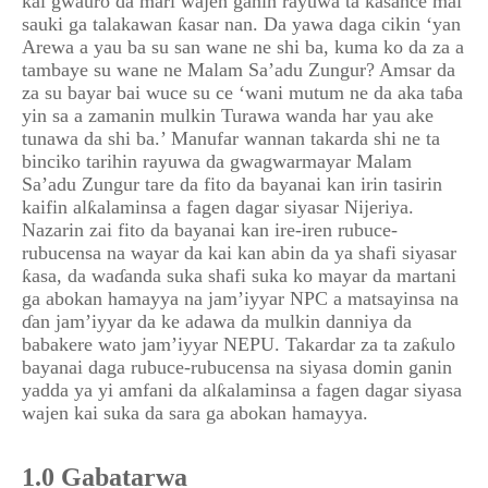
kai gwauro da mari wajen ganin rayuwa ta kasance mai
sauki ga talakawan ƙasar nan. Da yawa daga cikin ‘yan
Arewa a yau ba su san wane ne shi ba, kuma ko da za a
tambaye su wane ne Malam Sa’adu Zungur? Amsar da
za su bayar bai wuce su ce ‘wani mutum ne da aka taɓa
yin sa a zamanin mulkin Turawa wanda har yau ake
tunawa da shi ba.’ Manufar wannan takarda shi ne ta
binciko tarihin rayuwa da gwagwarmayar Malam
Sa’adu Zungur tare da fito da bayanai kan irin tasirin
kaifin alƙalaminsa a fagen dagar siyasar Nijeriya.
Nazarin zai fito da bayanai kan ire-iren rubuce-
rubucensa na wayar da kai kan abin da ya shafi siyasar
ƙasa, da waɗanda suka shafi suka ko mayar da martani
ga abokan hamayya na jam’iyyar NPC a matsayinsa na
ɗan jam’iyyar da ke adawa da mulkin danniya da
babakere wato jam’iyyar NEPU. Takardar za ta zaƙulo
bayanai daga rubuce-rubucensa na siyasa domin ganin
yadda ya yi amfani da alƙalaminsa a fagen dagar siyasa
wajen kai suka da sara ga abokan hamayya.
1.0 Gabatarwa