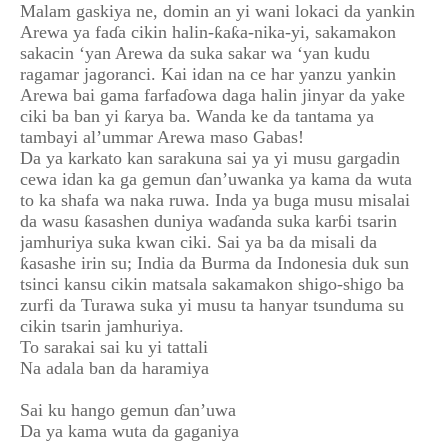
Malam gaskiya ne, domin an yi wani lokaci da yankin
Arewa ya faɗa cikin halin-ƙaƙa-nika-yi, sakamakon
sakacin ‘yan Arewa da suka sakar wa ‘yan kudu
ragamar jagoranci. Kai idan na ce har yanzu yankin
Arewa bai gama farfaɗowa daga halin jinyar da yake
ciki ba ban yi ƙarya ba. Wanda ke da tantama ya
tambayi al’ummar Arewa maso Gabas!
Da ya karkato kan sarakuna sai ya yi musu gargadin
cewa idan ka ga gemun ɗan’uwanka ya kama da wuta
to ka shafa wa naka ruwa. Inda ya buga musu misalai
da wasu ƙasashen duniya waɗanda suka karɓi tsarin
jamhuriya suka kwan ciki. Sai ya ba da misali da
ƙasashe irin su; India da Burma da Indonesia duk sun
tsinci kansu cikin matsala sakamakon shigo-shigo ba
zurfi da Turawa suka yi musu ta hanyar tsunduma su
cikin tsarin jamhuriya.
To sarakai sai ku yi tattali
Na adala ban da haramiya
Sai ku hango gemun ɗan’uwa
Da ya kama wuta da gaganiya