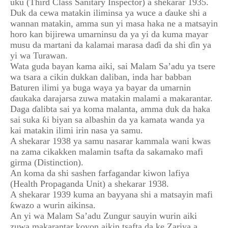
uku (Third Class Sanitary Inspector) a shekarar 1935.
Duk da cewa matakin iliminsa ya wuce a ɗauke shi a
wannan matakin, amma sun yi masa haka ne a matsayin
horo kan bijirewa umarninsu da ya yi da kuma mayar
musu da martani da kalamai marasa daɗi da shi ɗin ya
yi wa Turawan.
Wata guda bayan kama aiki, sai Malam Sa’adu ya tsere
wa tsara a cikin dukkan daliban, inda har babban
Baturen ilimi ya buga waya ya bayar da umarnin
ɗaukaka darajarsa zuwa matakin malami a makarantar.
Daga ɗalibta sai ya koma malanta, amma duk da haka
sai suka ƙi biyan sa albashin da ya kamata wanda ya
kai matakin ilimi irin nasa ya samu.
A shekarar 1938 ya samu nasarar kammala wani kwas
na zama cikakken malamin tsafta da sakamako mafi
girma (Distinction).
An koma da shi sashen farfagandar kiwon lafiya
(Health Propaganda Unit) a shekarar 1938.
A shekarar 1939 kuma an bayyana shi a matsayin mafi
ƙwazo a wurin aikinsa.
An yi wa Malam Sa’adu Zungur sauyin wurin aiki
zuwa makarantar koyon aikin tsafta da ke Zariya a