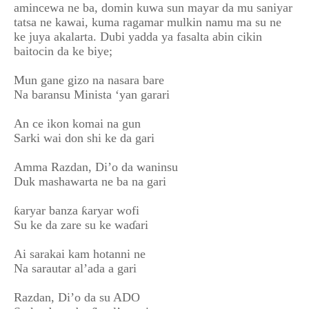
amincewa ne ba, domin kuwa sun mayar da mu saniyar
tatsa ne kawai, kuma ragamar mulkin namu ma su ne
ke juya akalarta. Dubi yadda ya fasalta abin cikin
baitocin da ke biye;
Mun gane gizo na nasara bare
Na baransu Minista ‘yan garari
An ce ikon komai na gun
Sarki wai don shi ke da gari
Amma Razdan, Di’o da waninsu
Duk mashawarta ne ba na gari
ƙaryar banza ƙaryar wofi
Su ke da zare su ke waɗari
Ai sarakai kam hotanni ne
Na sarautar al’ada a gari
Razdan, Di’o da su ADO