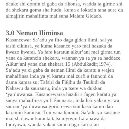
ɗauke shi domin ci gaba da riƙonsa, wadda ta girme shi
da shekaru goma sha huɗu, kuma a lokacin tana aure da
almajirin mahaifinta mai suna Malam Giɗaɗo.
3.0 Neman Iliminsa
Kasancewar Sa’adu ya fito daga gidan ilimi, sai ya
tashi cikinsa, ya kuma kasance yaro mai hazaƙa da
ƙwazo ƙwarai. Ya fara karatun alƙur’ani mai girma tun
yana da ƙarancin shekaru, wannan ya sa ya sa haddace
Alƙur’ani yana ɗan shekara 15 (Abdulƙadir;1974).
Sa’adu ya ci gaba da neman ilimi da karatu a wajen
mahaifinsa inda ya yi karatu mai zurfi a fannoni da
dama kamar su; Tafsiri da Fiƙihu da Tauhidi da
Nahawu da sauransu, inda ya tsere wa dukkan
‘yan’uwansa. Kasancewarsa haziƙi a fagen karatu ya
sanya mahaifinsa ya fi ƙaunarsa, inda har yakan yi wa
sauran ‘yan’uwansa gorin cewa sun kasa kamo ɗan
ƙaramin ƙaninsu. Tun yana ƙarami, Sa’adu ya kasance
mai sha’awar karanta tatsuniyoyin Larabawa da
Indiyawa, wanda yakan samu daga karikitan