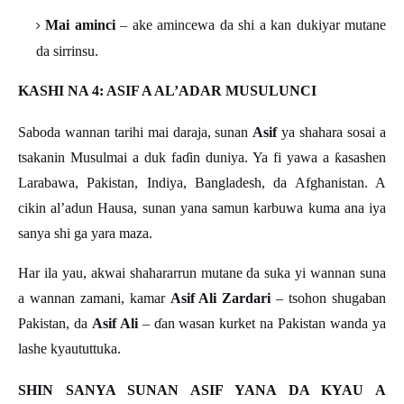
Mai aminci
– ake amincewa da shi a kan dukiyar mutane
da sirrinsu.
KASHI NA 4: ASIF A AL’ADAR MUSULUNCI
Saboda wannan tarihi mai daraja, sunan
Asif
ya shahara sosai a
tsakanin Musulmai a duk fa
ɗ
in duniya. Ya fi yawa a
ƙ
asashen
Larabawa, Pakistan, Indiya, Bangladesh, da Afghanistan
.
A
cikin al’adun Hausa, sunan yana samun karbuwa kuma ana iya
sanya shi ga yara maza.
Har ila yau, akwai shahararrun mutane da suka yi wannan suna
a wannan zamani, kamar
Asif Ali Zardari
– tsohon shugaban
Pakistan, da
Asif Ali
–
ɗ
an wasan kurket na Pakistan wanda ya
lashe kyaututtuka
.
SHIN SANYA SUNAN ASIF YANA DA KYAU A