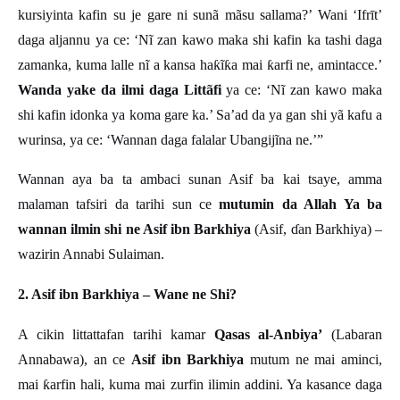
kursiyinta kafin su je gare ni sunã mãsu sallama?’ Wani ‘Ifrīt’
daga aljannu ya ce: ‘Nĩ zan kawo maka shi kafin ka tashi daga
zamanka, kuma lalle nĩ a kansa ha
ƙ
ĩ
ƙ
a mai
ƙ
arfi ne, amintacce.
’
Wanda yake da ilmi daga Littãfi
ya ce: ‘Nĩ zan kawo maka
shi kafin idonka ya koma gare ka.’ Sa’ad da ya gan shi yã kafu a
wurinsa, ya ce: ‘Wannan daga falalar Ubangijĩna ne.’”
Wannan aya ba ta ambaci sunan Asif ba kai tsaye, amma
malaman tafsiri da tarihi sun ce
mutumin da Allah Ya ba
wannan ilmin shi ne Asif ibn Barkhiya
(Asif,
ɗ
an Barkhiya)
–
wazirin Annabi Sulaiman
.
2. Asif ibn Barkhiya – Wane ne Shi?
A cikin littattafan tarihi kamar
Qasas al-Anbiya’
(Labaran
Annabawa), an ce
Asif ibn Barkhiya
mutum ne mai aminci,
mai
ƙ
arfin hali, kuma mai zurfin ilimin addini. Ya kasance daga