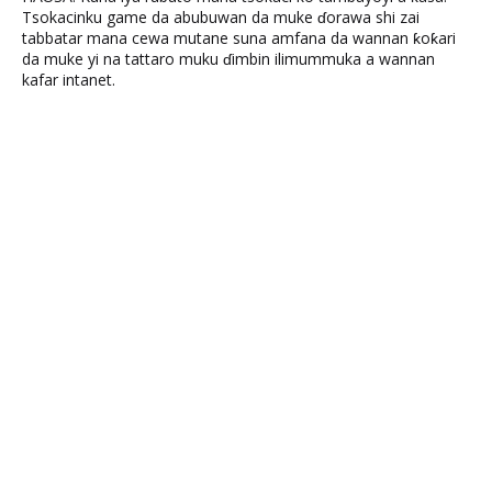
Tsokacinku game da abubuwan da muke ɗorawa shi zai
tabbatar mana cewa mutane suna amfana da wannan ƙoƙari
da muke yi na tattaro muku ɗimbin ilimummuka a wannan
kafar intanet.