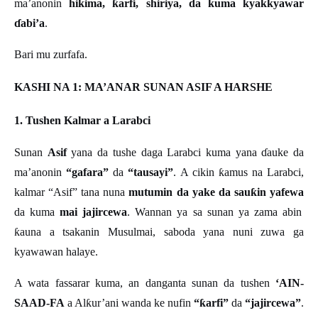
ma
’
anonin
hikima,
ƙ
arfi, shiriya, da kuma kyakkyawar
ɗ
abi
’
a
.
Bari mu zurfafa.
KASHI NA 1: MA’ANAR SUNAN ASIF A HARSHE
1. Tushen Kalmar a Larabci
Sunan
Asif
yana da tushe daga Larabci kuma yana
ɗ
auke da
ma
’
anonin
“gafara”
da
“tausayi”
. A cikin
ƙ
amus na Larabci,
kalmar
“
Asif
”
tana nuna
mutumin da yake da sau
ƙ
in yafewa
da kuma
mai jajircewa
. Wannan ya sa sunan ya zama abin
ƙ
auna a tsakanin Musulmai, saboda yana nuni zuwa ga
kyawawan halaye.
A wata fassarar kuma, an danganta sunan da tushen
‘AIN-
SAAD-FA
a Al
ƙ
ur
’
ani wanda ke nufin
“
ƙ
arfi
”
da
“jajircewa”
.