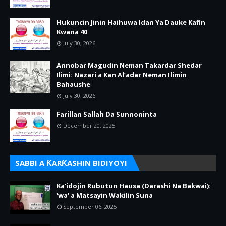
Hukuncin Jinin Haihuwa Idan Ya Dauke Kafin
Kwana 40
July 30, 2026
Annobar Magudin Neman Takardar Shedar
Ilimi: Nazari a Kan Al’adar Neman Ilimin
Bahaushe
July 30, 2026
Farillan Sallah Da Sunnoninta
December 20, 2025
SABBI A ƘARƘASHIN BIDIYOYI
Ka'idojin Rubutun Hausa (Darashi Na Bakwai):
'wa' a Matsayin Wakilin Suna
September 06, 2025