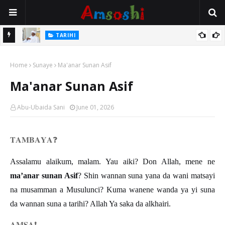
Na Mata
TARIHI
Sarkin Gummi Na Sha Biyar: Sarkin Mafaran Gummi Justice Lawal
Home
Hassan
Sunaye
Ma'anar Sunan Asif
Ma'anar Sunan Asif
Abu-Ubaida Sani
June 01, 2026
𝐓𝐀𝐌𝐁𝐀𝐘𝐀
❓
Assalamu alaikum, malam. Yau aiki? Don Allah, mene ne
ma’anar sunan Asif
? Shin wannan suna yana da wani matsayi
na musamman a Musulunci? Kuma wanene wanda ya yi suna
da wannan suna a tarihi? Allah Ya saka da alkhairi.
𝐀𝐌𝐒𝐀
❗️