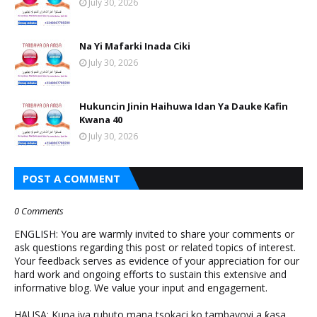
July 30, 2026
Na Yi Mafarki Inada Ciki
July 30, 2026
Hukuncin Jinin Haihuwa Idan Ya Dauke Kafin
Kwana 40
July 30, 2026
POST A COMMENT
0 Comments
ENGLISH: You are warmly invited to share your comments or
ask questions regarding this post or related topics of interest.
Your feedback serves as evidence of your appreciation for our
hard work and ongoing efforts to sustain this extensive and
informative blog. We value your input and engagement.
HAUSA: Kuna iya rubuto mana tsokaci ko tambayoyi a ƙasa.