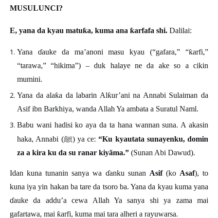
MUSULUNCI?
E, yana da kyau matu
ƙ
a, kuma ana
ƙ
arfafa shi.
Dalilai:
Yana
ɗ
auke da ma
’
anoni masu kyau (
“
gafara,
”
“
ƙ
arfi,
”
“
tarawa,
”
“
hikima
”
)
–
duk halaye ne da ake so a cikin
mumini.
Yana da ala
ƙ
a da labarin Al
ƙ
ur
’
ani na Annabi Sulaiman da
Asif ibn Barkhiya, wanda Allah Ya ambata a Suratul Naml.
Babu wani hadisi ko aya da ta hana wannan suna. A akasin
ﷺ
haka, Annabi (
) ya ce:
“Ku kyautata sunayenku, domin
za a kira ku da su ranar kiyãma.”
(Sunan Abi Dawud).
Idan kuna tunanin sanya wa
ɗ
anku sunan
Asif
(ko
Asaf
), to
kuna iya yin hakan ba tare da tsoro ba. Yana da kyau kuma yana
ɗ
auke da addu
’
a cewa Allah Ya sanya shi ya zama mai
gafartawa, mai
ƙ
arfi, kuma mai tara alheri a rayuwarsa.