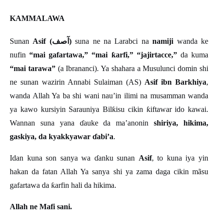
KAMMALAWA
آصف
Sunan
Asif (
)
suna ne na Larabci na
namiji
wanda ke
nufin
“mai gafartawa,” “mai
ƙ
arfi,
”
“
jajirtacce,
”
da kuma
“mai tarawa”
(a Ibrananci). Ya shahara a Musulunci domin shi
ne sunan wazirin Annabi Sulaiman (AS)
Asif ibn Barkhiya
,
wanda Allah Ya ba shi wani nau’in ilimi na musamman wanda
ya kawo kursiyin Sarauniya Bil
ƙ
isu cikin
ƙ
iftawar ido kawai.
Wannan suna yana
ɗ
auke da ma
’
anonin
shiriya, hikima,
gaskiya, da kyakkyawar
ɗ
abi
’
a
.
Idan kuna son sanya wa
ɗ
anku sunan
Asif
, to kuna iya yin
hakan da fatan Allah Ya sanya shi ya zama daga cikin mãsu
gafartawa da
ƙ
arfin hali da hikima.
Allah ne Mafi sani.