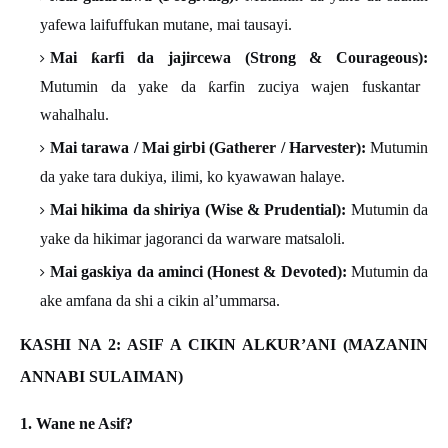
yafewa laifuffukan mutane, mai tausayi.
Mai
ƙ
arfi da jajircewa (Strong & Courageous):
Mutumin da yake da
ƙ
arfin zuciya wajen fuskantar
wahalhalu.
Mai tarawa / Mai girbi (Gatherer / Harvester):
Mutumin
da yake tara dukiya, ilimi, ko kyawawan halaye.
Mai hikima da shiriya (Wise & Prudential):
Mutumin da
yake da hikimar jagoranci da warware matsaloli.
Mai gaskiya da aminci (Honest & Devoted):
Mutumin da
ake amfana da shi a cikin al’ummarsa.
KASHI NA 2: ASIF A CIKIN AL
Ƙ
UR
’
ANI (MAZANIN
ANNABI SULAIMAN)
1. Wane ne Asif?