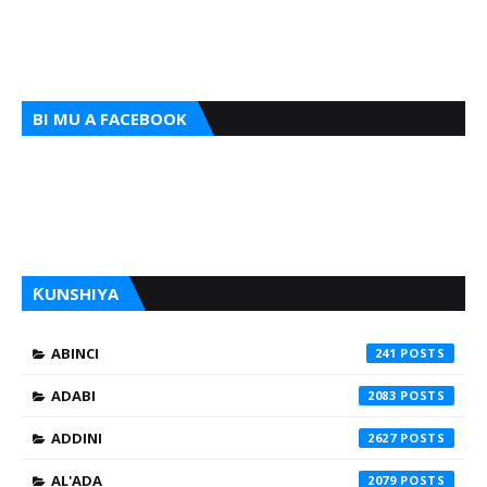
BI MU A FACEBOOK
ƘUNSHIYA
ABINCI
241
ADABI
2083
ADDINI
2627
AL'ADA
2079