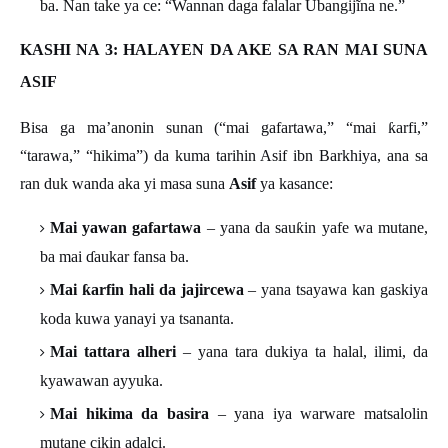
ba. Nan take ya ce:
“
Wannan daga falalar Ubangij
ĩ
na ne.
”
KASHI NA 3: HALAYEN DA AKE SA RAN MAI SUNA
ASIF
Bisa ga ma’anonin sunan (“mai gafartawa,” “mai
ƙ
arfi,
”
“
tarawa,
”
“
hikima
”
) da kuma tarihin Asif ibn Barkhiya, ana sa
ran duk wanda aka yi masa suna
Asif
ya kasance:
Mai yawan gafartawa
– yana da sau
ƙ
in yafe wa mutane,
ba mai
ɗ
aukar fansa ba.
Mai
ƙ
arfin hali da jajircewa
– yana tsayawa kan gaskiya
koda kuwa yanayi ya tsananta.
Mai tattara alheri
– yana tara dukiya ta halal, ilimi, da
kyawawan ayyuka.
Mai hikima da basira
– yana iya warware matsalolin
mutane cikin adalci.