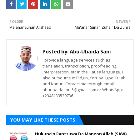
OLDER
NEWER
Ma'anar Sunan Arshaad
Ma'anar Sunan Zuhair Da Zuhra
Posted by:
Abu-Ubaida Sani
I provide language services such as
translation, transcription, proofreading,
interpretation, etc in the Hausa language. I
also outsource in Pidgin, Yoruba, Igbo, Fulah,
and Kanuri. Contact me through email:
abuubaidasani5@gmail.com or WhatsApp:
+2348133529736
YOU MAY LIKE THESE POSTS
Hukuncin Rantsuwa Da Manzon Allah (SAW)