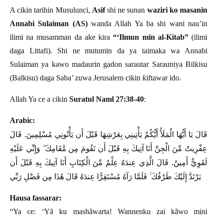
A cikin tarihin Musulunci,
Asif
shi ne sunan
waziri ko masanin
Annabi Sulaiman (AS)
wanda Allah Ya ba shi wani nau’in
ilimi na musamman da ake kira
“‘Ilmun min al-Kitab”
(ilimi
daga Littafi). Shi ne mutumin da ya taimaka wa Annabi
Sulaiman ya kawo madaurin gadon sarautar Sarauniya Bil
ƙ
isu
(Balkisu) daga Saba
’
zuwa Jerusalem cikin
ƙ
iftawar ido.
Allah Ya ce a cikin
Suratul Naml 27:38-40
:
Arabic:
قَالَ يَا أَيُّهَا الْمَلَأُ أَيُّكُمْ يَأْتِينِي بِعَرْشِهَا قَبْلَ أَن يَأْتُونِي مُسْلِمِينَ. قَالَ
عِفْرِيتٌ مِّنَ الْجِنِّ أَنَا آتِيكَ بِهِ قَبْلَ أَن تَقُومَ مِن مَّقَامِكَ ۖ وَإِنِّي عَلَيْهِ
لَقَوِيٌّ أَمِينٌ. قَالَ الَّذِي عِندَهُ عِلْمٌ مِّنَ الْكِتَابِ أَنَا آتِيكَ بِهِ قَبْلَ أَن
يَرْتَدَّ إِلَيْكَ طَرْفُكَ ۚ فَلَمَّا رَآهُ مُسْتَقِرًّا عِندَهُ قَالَ هَٰذَا مِن فَضْلِ رَبِّي
Hausa fassarar:
“Ya ce: ‘Yã ku mashãwarta! Wannenku zai kãwo mini