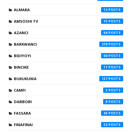
ALMARA
12
AMSOSHI TV
15
AZANCI
64
BARKWANCI
279
BIDIYOYI
60
BINCIKE
11
BUKUKUWA
127
CAMFI
3
DABBOBI
8
FASSARA
43
FINAFINAI
22