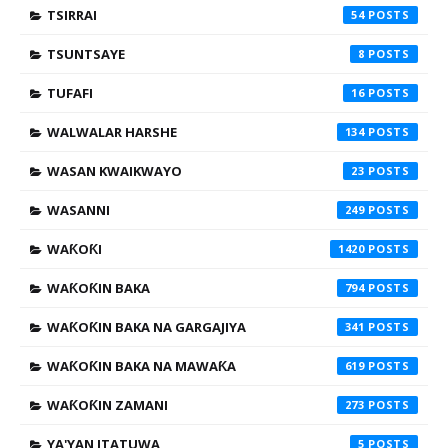
TSIRRAI
54
TSUNTSAYE
8
TUFAFI
16
WALWALAR HARSHE
134
WASAN KWAIKWAYO
23
WASANNI
249
WAƘOƘI
1420
WAƘOƘIN BAKA
794
WAƘOƘIN BAKA NA GARGAJIYA
341
WAƘOƘIN BAKA NA MAWAƘA
619
WAƘOƘIN ZAMANI
273
YA'YAN ITATUWA
5