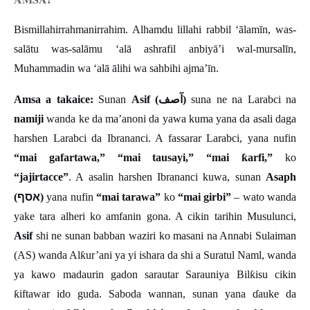
Bismillahirrahmanirrahim. Alhamdu lillahi rabbil ‘ālamīn, was-
salātu was-salāmu ‘alā ashrafil anbiyā’i wal-mursalīn,
Muhammadin wa ‘alā ālihi wa sahbihi ajma’īn.
آصف
Amsa a takaice:
Sunan
Asif (
)
suna ne na Larabci na
namiji
wanda ke da ma’anoni da yawa kuma yana da asali daga
harshen Larabci da Ibrananci. A fassarar Larabci, yana nufin
“mai gafartawa,” “mai tausayi,” “mai
ƙ
arfi,
”
ko
“jajirtacce”
. A asalin harshen Ibrananci kuwa, sunan
Asaph
אסף
(
)
yana nufin
“mai tarawa”
ko
“mai girbi”
– wato wanda
yake tara alheri ko amfanin gona. A cikin tarihin Musulunci,
Asif
shi ne sunan babban waziri ko masani na Annabi Sulaiman
(AS) wanda Al
ƙ
ur
’
ani ya yi ishara da shi a Suratul Naml, wanda
ya kawo madaurin gadon sarautar Sarauniya Bil
ƙ
isu cikin
ƙ
iftawar ido guda
.
Saboda wannan, sunan yana
ɗ
auke da