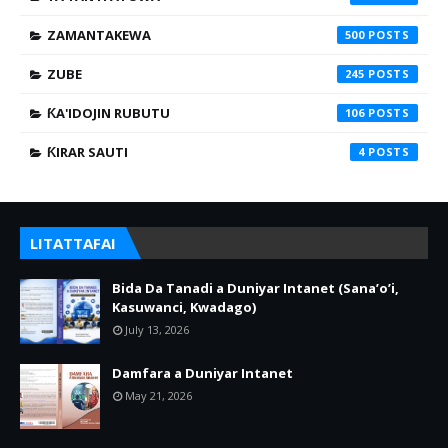
ZAMANTAKEWA
500
ZUBE
245
ƘA'IDOJIN RUBUTU
106
ƘIRAR SAUTI
4
LITATTAFAI
Bida Da Tanadi a Duniyar Intanet (Sana’o’i,
Kasuwanci, Kwadago)
July 13, 2026
Damfara a Duniyar Intanet
May 21, 2026