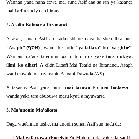
Wannan yana nuna cewa mai suna Asif ana sa ran ya kasance
mai
ƙ
arfin zuciya da himma.
2. Asalin Kalmar a Ibrananci
A asali, sunan
Asif
an kar
ɓ
o shi ne daga harshen Ibrananci
אסף
“Asaph” (
)
, wanda ke nufin
“ya tattara”
ko
“ya girbe”
.
Wannan ma’ana tana nuni ga mutumin da yake
tara dukiya,
ilimi, ko alheri
. A cikin Littafi Mai Tsarki na Ibrananci, Asaph
wani mawa
ƙ
i ne a zamanin Annabi Dawuda (AS).
A ta
ƙ
aice, Asif yana nufin
mai tarawa
ko
mai ha
ɗ
awa
–
wanda yake tara abubuwa masu kyau a rayuwarsa.
3. Ma’anonin Ma’aikata
Daga wa
ɗ
annan tushe, ma
’
anonin sunan
Asif
sun ha
ɗ
a da:
Mai gafartawa (Forgiving):
Mutumin da yake da sau
ƙ
in