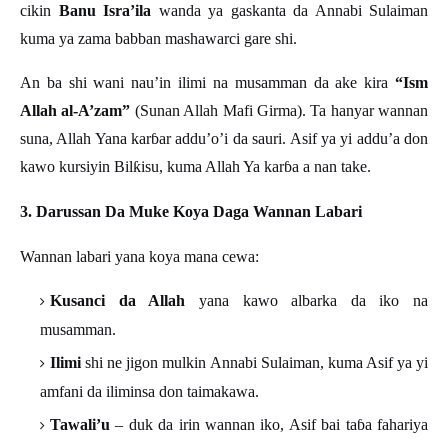
cikin
Banu Isra’ila
wanda ya gaskanta da Annabi Sulaiman
kuma ya zama babban mashawarci gare shi.
An ba shi wani nau’in ilimi na musamman da ake kira
“Ism
Allah al-A’zam”
(Sunan Allah Mafi Girma). Ta hanyar wannan
suna, Allah Yana kar
ɓ
ar addu
’
o
’
i da sauri. Asif ya yi addu
’
a don
kawo kursiyin Bil
ƙ
isu, kuma Allah Ya kar
ɓ
a a nan take
.
3. Darussan Da Muke Koya Daga Wannan Labari
Wannan labari yana koya mana cewa:
Kusanci da Allah
yana kawo albarka da iko na
musamman.
Ilimi
shi ne jigon mulkin Annabi Sulaiman, kuma Asif ya yi
amfani da iliminsa don taimakawa.
Tawali’u
– duk da irin wannan iko, Asif bai ta
ɓ
a fahariya