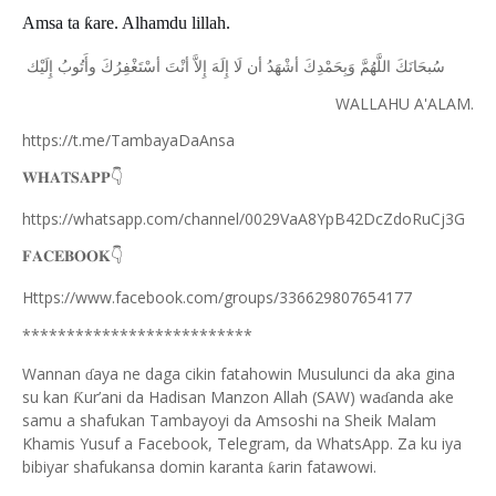
Amsa ta
ƙ
are. Alhamdu lillah.
ﺳُﺒﺤَﺎﻧَﻚَ
ﺍﻟﻠَّﻬُﻢَّ
ﻭَﺑِﺤَﻤْﺪِﻙَ
ﺃﺷْﻬَﺪُ
ﺃﻥ
ﻟَﺎ
ﺇِﻟَﻪَ
ﺇِﻻَّ
ﺃﻧْﺖَ
ﺃﺳْﺘَﻐْﻔِﺮُﻙَ
ﻭﺃَﺗُﻮﺏُ
ﺇِﻟَﻴْﻚ
WALLAHU A'ALAM.
https://t.me/TambayaDaAnsa
👇
𝐖𝐇𝐀𝐓𝐒𝐀𝐏𝐏
https://whatsapp.com/channel/0029VaA8YpB42DcZdoRuCj3G
👇
𝐅𝐀𝐂𝐄𝐁𝐎𝐎𝐊
Https://www.facebook.com/groups/336629807654177
**************************
Wannan
aya ne daga cikin fatahowin Musulunci da aka gina
ɗ
su kan
ur’ani da Hadisan Manzon Allah (SAW) wa
anda ake
Ƙ
ɗ
samu a shafukan Tambayoyi da Amsoshi na Sheik Malam
Khamis Yusuf a Facebook, Telegram, da WhatsApp. Za ku iya
bibiyar shafukansa domin karanta
arin fatawowi.
ƙ