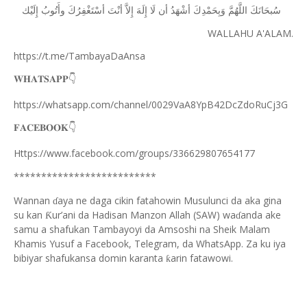
ﺳُﺒﺤَﺎﻧَﻚَ
ﺍﻟﻠَّﻬُﻢَّ
ﻭَﺑِﺤَﻤْﺪِﻙَ
ﺃﺷْﻬَﺪُ
ﺃﻥ
ﻟَﺎ
ﺇِﻟَﻪَ
ﺇِﻻَّ
ﺃﻧْﺖَ
ﺃﺳْﺘَﻐْﻔِﺮُﻙَ
ﻭﺃَﺗُﻮﺏُ
ﺇِﻟَﻴْﻚ
WALLAHU A'ALAM.
https://t.me/TambayaDaAnsa
👇
𝐖𝐇𝐀𝐓𝐒𝐀𝐏𝐏
https://whatsapp.com/channel/0029VaA8YpB42DcZdoRuCj3G
👇
𝐅𝐀𝐂𝐄𝐁𝐎𝐎𝐊
Https://www.facebook.com/groups/336629807654177
**************************
Wannan
aya ne daga cikin fatahowin Musulunci da aka gina
ɗ
su kan
ur’ani da Hadisan Manzon Allah (SAW) wa
anda ake
Ƙ
ɗ
samu a shafukan Tambayoyi da Amsoshi na Sheik Malam
Khamis Yusuf a Facebook, Telegram, da WhatsApp. Za ku iya
bibiyar shafukansa domin karanta
arin fatawowi.
ƙ