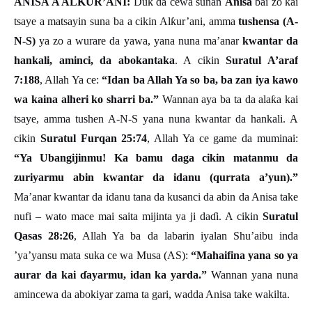
ANISA A AL
Ƙ
UR
’
ANI:
Duk da cewa sunan
Anisa
bai zo kai
tsaye a matsayin suna ba a cikin Al
ƙ
ur
’
ani, amma
tushensa (A-
N-S)
ya zo a wurare da yawa, yana nuna ma’anar
kwantar da
hankali, aminci, da abokantaka
. A cikin
Suratul A’araf
7:188
, Allah Ya ce:
“Idan ba Allah Ya so ba, ba zan iya kawo
wa kaina alheri ko sharri ba.”
Wannan aya ba ta da ala
ƙ
a kai
tsaye, amma tushen A-N-S yana nuna kwantar da hankali. A
cikin
Suratul Furqan 25:74
, Allah Ya ce game da muminai:
“Ya Ubangijinmu! Ka bamu daga cikin matanmu da
zuriyarmu abin kwantar da idanu (qurrata a’yun).”
Ma’anar kwantar da idanu tana da kusanci da abin da Anisa take
nufi – wato mace mai saita mijinta ya ji da
ɗ
i. A cikin
Suratul
Qasas 28:26
, Allah Ya ba da labarin iyalan Shu’aibu inda
’ya’yansu mata suka ce wa Musa (AS):
“Mahaifina yana so ya
aurar da kai
ɗ
ayarmu, idan ka yarda.
”
Wannan yana nuna
amincewa da abokiyar zama ta gari, wadda Anisa take wakilta.