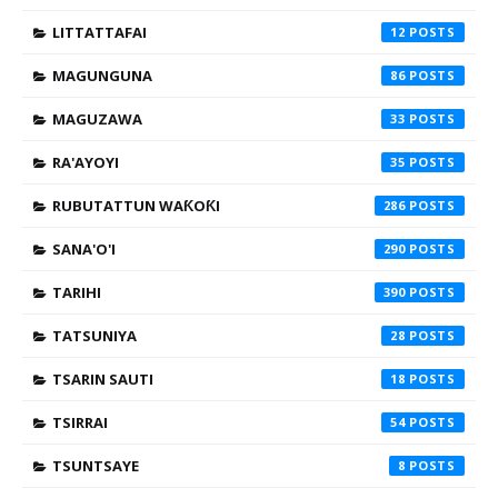
LITTATTAFAI
12
MAGUNGUNA
86
MAGUZAWA
33
RA'AYOYI
35
RUBUTATTUN WAƘOƘI
286
SANA'O'I
290
TARIHI
390
TATSUNIYA
28
TSARIN SAUTI
18
TSIRRAI
54
TSUNTSAYE
8