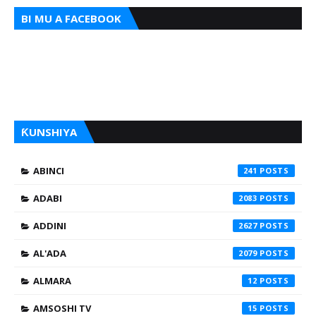
BI MU A FACEBOOK
ƘUNSHIYA
ABINCI
241
ADABI
2083
ADDINI
2627
AL'ADA
2079
ALMARA
12
AMSOSHI TV
15