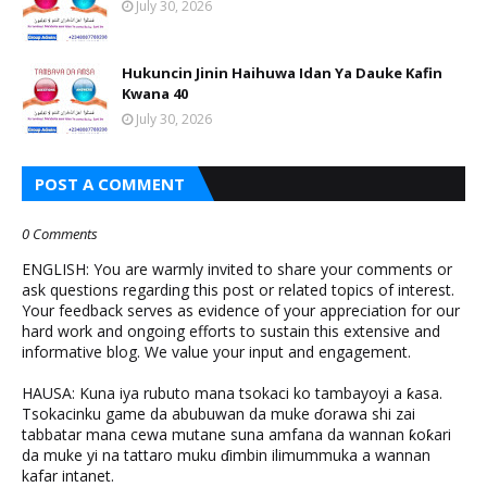
July 30, 2026
Hukuncin Jinin Haihuwa Idan Ya Dauke Kafin
Kwana 40
July 30, 2026
POST A COMMENT
0 Comments
ENGLISH: You are warmly invited to share your comments or
ask questions regarding this post or related topics of interest.
Your feedback serves as evidence of your appreciation for our
hard work and ongoing efforts to sustain this extensive and
informative blog. We value your input and engagement.
HAUSA: Kuna iya rubuto mana tsokaci ko tambayoyi a ƙasa.
Tsokacinku game da abubuwan da muke ɗorawa shi zai
tabbatar mana cewa mutane suna amfana da wannan ƙoƙari
da muke yi na tattaro muku ɗimbin ilimummuka a wannan
kafar intanet.