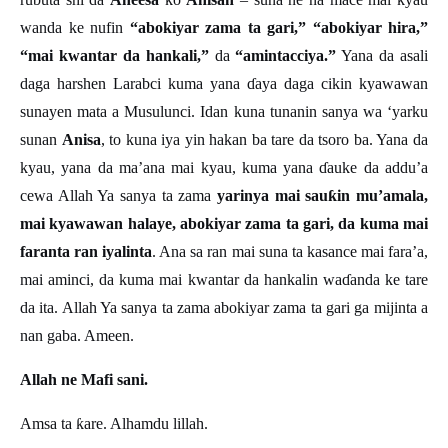
wanda ke nufin
“abokiyar zama ta gari,” “abokiyar hira,”
“mai kwantar da hankali,”
da
“amintacciya.”
Yana da asali
daga harshen Larabci kuma yana
ɗ
aya daga cikin kyawawan
sunayen mata a Musulunci. Idan kuna tunanin sanya wa
‘
yarku
sunan
Anisa
, to kuna iya yin hakan ba tare da tsoro ba. Yana da
kyau, yana da ma’ana mai kyau, kuma yana
ɗ
auke da addu
’
a
cewa Allah Ya sanya ta zama
yarinya mai sau
ƙ
in mu
’
amala,
mai kyawawan halaye, abokiyar zama ta gari, da kuma mai
faranta ran iyalinta
. Ana sa ran mai suna ta kasance mai fara’a,
mai aminci, da kuma mai kwantar da hankalin wa
ɗ
anda ke tare
da ita. Allah Ya sanya ta zama abokiyar zama ta gari ga mijinta a
nan gaba. Ameen.
Allah ne Mafi sani.
Amsa ta
ƙ
are. Alhamdu lillah.