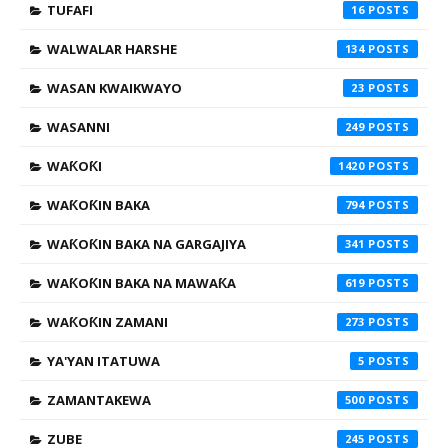
TUFAFI
16
WALWALAR HARSHE
134
WASAN KWAIKWAYO
23
WASANNI
249
WAƘOƘI
1420
WAƘOƘIN BAKA
794
WAƘOƘIN BAKA NA GARGAJIYA
341
WAƘOƘIN BAKA NA MAWAƘA
619
WAƘOƘIN ZAMANI
273
YA'YAN ITATUWA
5
ZAMANTAKEWA
500
ZUBE
245