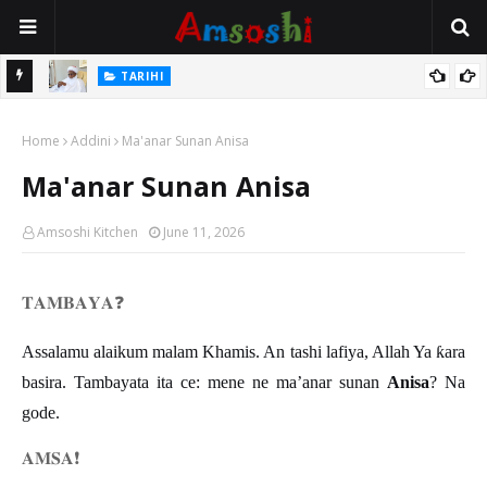
Na Mata
TARIHI
Sarkin Gummi Na Sha Biyar: Sarkin Mafaran Gummi Justice Lawal
Home
Hassan
Addini
Ma'anar Sunan Anisa
Ma'anar Sunan Anisa
Amsoshi Kitchen
June 11, 2026
𝐓𝐀𝐌𝐁𝐀𝐘𝐀
❓
Assalamu alaikum malam Khamis. An tashi lafiya, Allah Ya
ƙ
ara
basira. Tambayata ita ce: mene ne ma
’
anar sunan
Anisa
? Na
gode.
𝐀𝐌𝐒𝐀
❗️