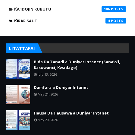
ƘA'IDOJIN RUBUTU
106
ƘIRAR SAUTI
4
LITATTAFAI
Bida Da Tanadi a Duniyar Intanet (Sana’o’i,
Kasuwanci, Kwadago)
July 13, 2026
Damfara a Duniyar Intanet
May 21, 2026
Hausa Da Hausawa a Duniyar Intanet
May 20, 2026