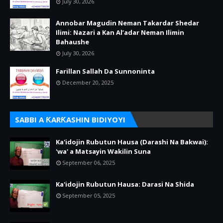
July 30, 2026
Annobar Magudin Neman Takardar Shedar
Ilimi: Nazari a Kan Al’adar Neman Ilimin
Bahaushe
July 30, 2026
Farillan Sallah Da Sunnoninta
December 20, 2025
SABBI A ƘARƘASHIN BIDIYOYI
Ka'idojin Rubutun Hausa (Darashi Na Bakwai):
'wa' a Matsayin Wakilin Suna
September 06, 2025
Ka'idojin Rubutun Hausa: Darasi Na Shida
September 05, 2025