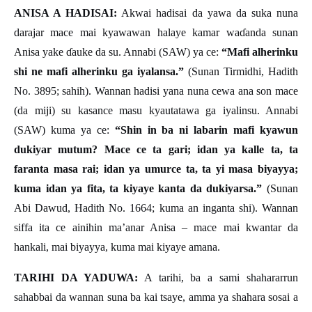
ANISA A HADISAI:
Akwai hadisai da yawa da suka nuna
darajar mace mai kyawawan halaye kamar wa
ɗ
anda sunan
Anisa yake
ɗ
auke da su. Annabi (SAW) ya ce:
“Mafi alherinku
shi ne mafi alherinku ga iyalansa.”
(Sunan Tirmidhi, Hadith
No. 3895; sahih). Wannan hadisi yana nuna cewa ana son mace
(da miji) su kasance masu kyautatawa ga iyalinsu. Annabi
(SAW) kuma ya ce:
“Shin in ba ni labarin mafi kyawun
dukiyar mutum? Mace ce ta gari; idan ya kalle ta, ta
faranta masa rai; idan ya umurce ta, ta yi masa biyayya;
kuma idan ya fita, ta kiyaye kanta da dukiyarsa.”
(Sunan
Abi Dawud, Hadith No. 1664; kuma an inganta shi). Wannan
siffa ita ce ainihin ma’anar Anisa – mace mai kwantar da
hankali, mai biyayya, kuma mai kiyaye amana.
TARIHI DA YADUWA:
A tarihi, ba a sami shahararrun
sahabbai da wannan suna ba kai tsaye, amma ya shahara sosai a