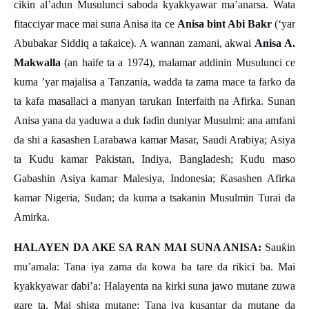
cikin al’adun Musulunci saboda kyakkyawar ma’anarsa. Wata
fitacciyar mace mai suna Anisa ita ce
Anisa bint Abi Bakr
(‘yar
Abubakar Siddiq a ta
ƙ
aice). A wannan zamani, akwai
Anisa A.
Makwalla
(an haife ta a 1974), malamar addinin Musulunci ce
kuma ’yar majalisa a Tanzania, wadda ta zama mace ta farko da
ta kafa masallaci a manyan tarukan Interfaith na Afirka. Sunan
Anisa yana da yaduwa a duk fa
ɗ
in duniyar Musulmi: ana amfani
da shi a
ƙ
asashen Larabawa kamar Masar, Saudi Arabiya; Asiya
ta Kudu kamar Pakistan, Indiya, Bangladesh; Kudu maso
Gabashin Asiya kamar Malesiya, Indonesia;
Ƙ
asashen Afirka
kamar Nigeria, Sudan; da kuma a tsakanin Musulmin Turai da
Amirka.
HALAYEN DA AKE SA RAN MAI SUNA ANISA:
Sau
ƙ
in
mu
’
amala: Tana iya zama da kowa ba tare da rikici ba. Mai
kyakkyawar
ɗ
abi
’
a: Halayenta na kirki suna jawo mutane zuwa
gare ta. Mai shiga mutane: Tana iya kusantar da mutane da