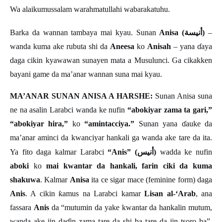
Wa alaikumussalam warahmatullahi wabarakatuhu.
أنيسة
Barka da wannan tambaya mai kyau. Sunan
Anisa (
)
–
wanda kuma ake rubuta shi da
Aneesa
ko
Anisah
– yana
ɗ
aya
daga cikin kyawawan sunayen mata a Musulunci. Ga cikakken
bayani game da ma
’
anar wannan suna mai kyau.
MA’ANAR SUNAN ANISA A HARSHE:
Sunan Anisa suna
ne na asalin Larabci wanda ke nufin
“abokiyar zama ta gari,”
“abokiyar hira,”
ko
“amintacciya.”
Sunan yana
ɗ
auke da
ma
’
anar aminci da kwanciyar hankali ga wanda ake tare da ita.
أنيس
Ya fito daga kalmar Larabci
“Anis” (
)
wadda ke nufin
aboki
ko
mai kwantar da hankali, farin ciki da kuma
shakuwa
. Kalmar
Anisa
ita ce sigar mace (feminine form) daga
Anis
. A cikin
ƙ
amus na Larabci kamar
Lisan al-‘Arab
, ana
fassara
Anis
da “mutumin da yake kwantar da hankalin mutum,
wanda ake jin da
ɗ
in zama tare da shi ba tare da jin tsoro ba
”
.