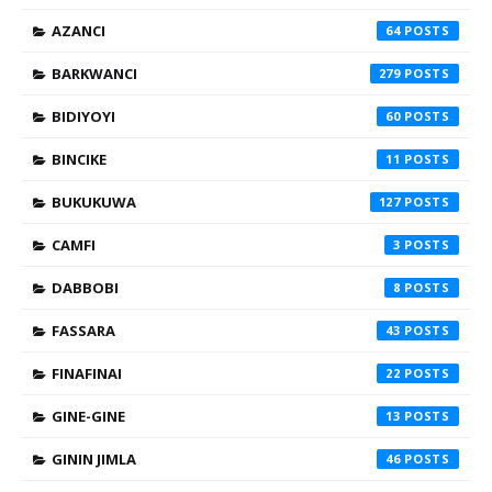
AZANCI
64
BARKWANCI
279
BIDIYOYI
60
BINCIKE
11
BUKUKUWA
127
CAMFI
3
DABBOBI
8
FASSARA
43
FINAFINAI
22
GINE-GINE
13
GININ JIMLA
46