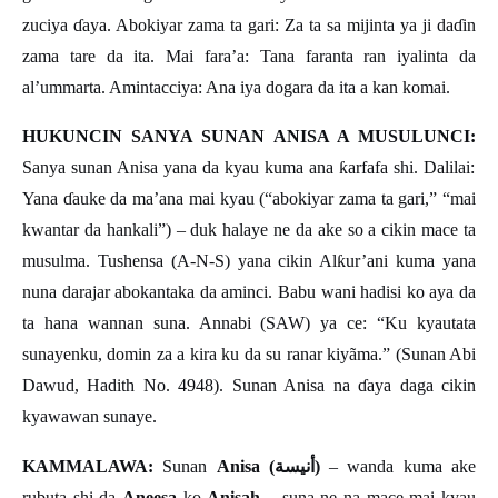
zuciya
ɗ
aya. Abokiyar zama ta gari: Za ta sa mijinta ya ji da
ɗ
in
zama tare da ita. Mai fara
’
a: Tana faranta ran iyalinta da
al
’
ummarta. Amintacciya: Ana iya dogara da ita a kan komai.
HUKUNCIN SANYA SUNAN ANISA A MUSULUNCI:
Sanya sunan Anisa yana da kyau kuma ana
ƙ
arfafa shi. Dalilai:
Yana
ɗ
auke da ma
’
ana mai kyau (
“
abokiyar zama ta gari,
”
“
mai
kwantar da hankali
”
)
–
duk halaye ne da ake so a cikin mace ta
musulma. Tushensa (A-N-S) yana cikin Al
ƙ
ur
’
ani kuma yana
nuna darajar abokantaka da aminci. Babu wani hadisi ko aya da
ta hana wannan suna. Annabi (SAW) ya ce:
“
Ku kyautata
sunayenku, domin za a kira ku da su ranar kiy
ã
ma.
”
(Sunan Abi
Dawud, Hadith No. 4948). Sunan Anisa na
ɗ
aya daga cikin
kyawawan sunaye.
أنيسة
KAMMALAWA:
Sunan
Anisa (
)
– wanda kuma ake
rubuta shi da
Aneesa
ko
Anisah
– suna ne na mace mai kyau