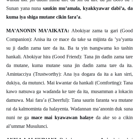
Sunan yana nuna
sau
ƙ
in mu
’
amala, kyakkyawar
ɗ
abi
’
a, da
kuma iya shiga mutane cikin fara
’
a
.
MA’ANONIN MA’AIKATA:
Abokiyar zama ta gari (Good
Companion): Anisa ita ce mace da take sa mijinta da ’ya’yanta
su ji da
ɗ
in zama tare da ita. Ba ta yin tsangwama ko tashin
hankali. Abokiyar hira (Good Friend): Tana jin da
ɗ
in zama tare
da mutane, kuma mutane suna jin da
ɗ
in zama tare da ita.
Amintacciya (Trustworthy): Ana iya dogara da ita a kan sirri,
dukiya, da mutunci. Mai kwantar da hankali (Comforting): Tana
kawo natsuwa ga wa
ɗ
anda ke tare da ita, musamman a lokacin
damuwa. Mai fara
’
a (Cheerful): Tana saurin faranta wa mutane
rai da kalmominta da halayenta. Wadannan ma’anonin duk suna
nuni ne ga
mace mai kyawawan halaye
da ake so a cikin
al’ummar Musulunci.